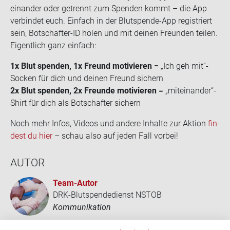
ein­an­der oder ge­trennt zum Spen­den kommt – die App
ver­bin­det euch. Ein­fach in der Blutspende-​App re­gis­triert
sein, Botschafter-​ID holen und mit dei­nen Freun­den tei­len.
Ei­gent­lich ganz ein­fach:
1x Blut spen­den, 1x Freund mo­ti­vie­ren
= „Ich geh mit“-​
Socken für dich und dei­nen Freund si­chern
2x Blut spen­den, 2x Freun­de mo­ti­vie­ren
= „mit­ein­an­der“-​
Shirt für dich als Bot­schaf­ter si­chern
Noch mehr Infos, Vi­de­os und an­de­re In­hal­te zur Ak­ti­on
fin­
dest du hier
– schau also auf jeden Fall vor­bei!
AUTOR
Team-​Autor
DRK-Blutspendedienst NSTOB
Kommunikation