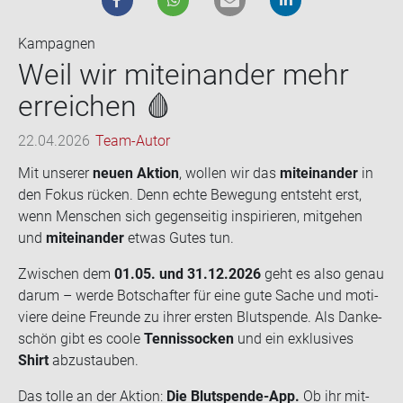
Kampagnen
Weil wir mit­ein­an­der mehr
er­rei­chen 🩸
22.04.2026
Team-Autor
Mit un­se­rer
neuen Ak­ti­on
, wol­len wir das
mit­ein­an­der
in
den Fokus rü­cken. Denn echte Be­we­gung ent­steht erst,
wenn Men­schen sich ge­gen­sei­tig in­spi­rie­ren, mit­ge­hen
und
mit­ein­an­der
etwas Gutes tun.
Zwi­schen dem
01.05. und 31.12.2026
geht es also genau
darum – werde Bot­schaf­ter für eine gute Sache und mo­ti­
vie­re deine Freun­de zu ihrer ers­ten Blut­spen­de. Als Dan­ke­
schön gibt es coole
Ten­nis­so­cken
und ein ex­klu­si­ves
Shirt
ab­zu­stau­ben.
Das tolle an der Ak­ti­on:
Die Blutspende-​App.
Ob ihr mit­