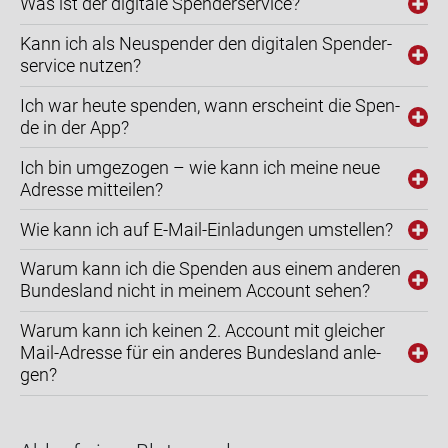
Was ist der di­gi­ta­le Spen­der­ser­vice?
Kann ich als Neu­spen­der den di­gi­ta­len Spen­der­
ser­vice nut­zen?
Ich war heute spen­den, wann er­scheint die Spen­
de in der App?
Ich bin um­ge­zo­gen – wie kann ich meine neue
Adres­se mit­tei­len?
Wie kann ich auf E-​Mail-Einladungen um­stel­len?
Warum kann ich die Spen­den aus einem an­de­ren
Bun­des­land nicht in mei­nem Ac­count sehen?
Warum kann ich kei­nen 2. Ac­count mit glei­cher
Mail-​Adresse für ein an­de­res Bun­des­land an­le­
gen?