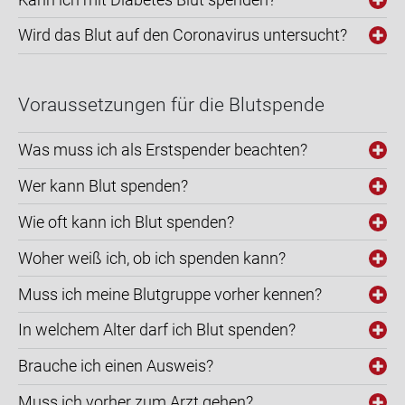
Wird das Blut auf den Co­ro­na­vi­rus un­ter­sucht?
Vor­aus­set­zun­gen für die Blut­spen­de
Was muss ich als Erst­spen­der be­ach­ten?
Wer kann Blut spen­den?
Wie oft kann ich Blut spen­den?
Woher weiß ich, ob ich spen­den kann?
Muss ich meine Blut­grup­pe vor­her ken­nen?
In wel­chem Alter darf ich Blut spen­den?
Brau­che ich einen Aus­weis?
Muss ich vor­her zum Arzt gehen?