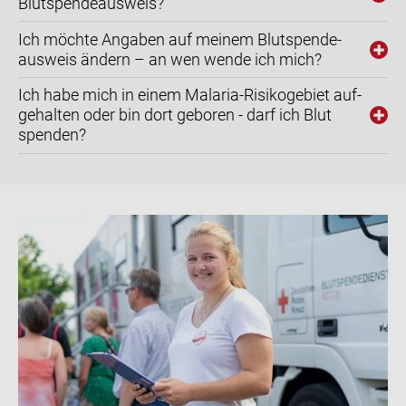
Blut­spen­de­aus­weis?
Ich möch­te An­ga­ben auf mei­nem Blut­spen­de­
aus­weis än­dern – an wen wende ich mich?
Ich habe mich in einem Malaria-​Risikogebiet auf­
ge­hal­ten oder bin dort ge­bo­ren - darf ich Blut
spen­den?