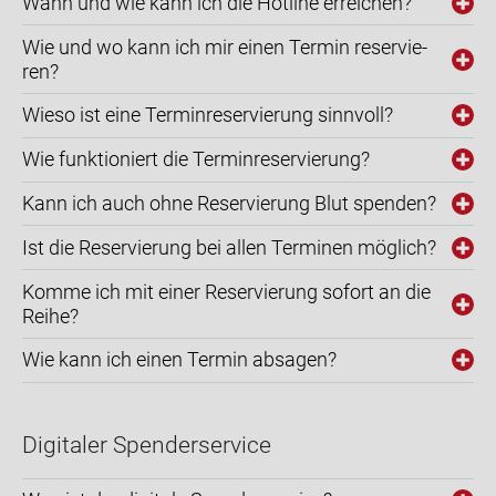
Wann und wie kann ich die Hot­line er­rei­chen?
Wie und wo kann ich mir einen Ter­min re­ser­vie­
ren?
Wieso ist eine Ter­min­re­ser­vie­rung sinn­voll?
Wie funk­tio­niert die Ter­min­re­ser­vie­rung?
Kann ich auch ohne Re­ser­vie­rung Blut spen­den?
Ist die Re­ser­vie­rung bei allen Ter­mi­nen mög­lich?
Komme ich mit einer Re­ser­vie­rung so­fort an die
Reihe?
Wie kann ich einen Ter­min ab­sa­gen?
Di­gi­ta­ler Spen­der­ser­vice