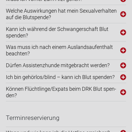
Wel­che Aus­wir­kun­gen hat mein Se­xu­al­ver­hal­ten
auf die Blut­spen­de?
Kann ich wäh­rend der Schwan­ger­schaft Blut
spen­den?
Was muss ich nach einem Aus­lands­auf­ent­halt
be­ach­ten?
Dür­fen As­sis­tenz­hun­de mit­ge­bracht wer­den?
Ich bin ge­hör­los/blind – kann ich Blut spen­den?
Kön­nen Flücht­lin­ge/Ex­pats beim DRK Blut spen­
den?
Ter­min­re­ser­vie­rung