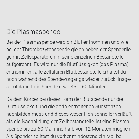
Die Plas­ma­spen­de
Bei der Plas­ma­spen­de wird dir Blut ent­nom­men und wie
bei der Throm­bo­zy­ten­spen­de gleich neben der Spen­der­lie­
ge mit Zell­se­pa­ra­to­ren in seine ein­zel­nen Be­stand­tei­le
auf­ge­trennt. Es wird nur die Blut­flüs­sig­keit (das Plas­ma)
ent­nom­men, alle zel­lu­lä­ren Blut­be­stand­tei­le er­hältst du
noch wäh­rend des Spen­de­vor­gangs wie­der zu­rück. Ins­ge­
samt dau­ert die Spen­de etwa 45 – 60 Mi­nu­ten.
Da dein Kör­per bei die­ser Form der Blut­spen­de nur die
Blut­flüs­sig­keit und die darin ent­hal­te­nen Sub­stan­zen
nach­bil­den muss und die­ses we­sent­lich schnel­ler ver­läuft
als die Nach­bil­dung der Zell­be­stand­tei­le, ist eine Plas­ma­
spen­de bis zu 60 Mal in­ner­halb von 12 Mo­na­ten mög­lich.
Als Spen­der soll­test du vor­her min­des­tens ein Mal bei