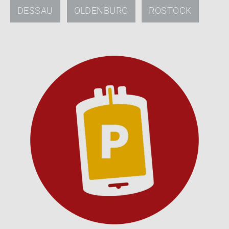
DES­SAU
OL­DEN­BURG
ROS­TOCK