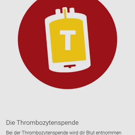
Die Throm­bo­zy­ten­spen­de
Bei der Throm­bo­zy­ten­spen­de wird dir Blut ent­nom­men