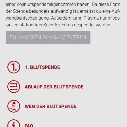
einer Voll­blut­spen­de teil­ge­nom­men haben. Da diese Form
der Spen­de be­son­ders auf­wän­dig ist, er­hältst du eine Auf­
wands­ent­schä­di­gung. Au­ßer­dem kann Plas­ma nur in spe­
zi­el­len sta­tio­nä­ren Spen­de­zen­tren ge­spen­det wer­den:
ZU UNSEREN PLASMAZENTREN
1. BLUT­SPEN­DE
AB­LAUF DER BLUT­SPEN­DE
WEG DER BLUT­SPEN­DE
FAQ