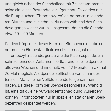
und gleich neben der Spen­der­lie­ge mit Zell­se­pa­ra­to­ren in
seine ein­zel­nen Be­stand­tei­le auf­ge­trennt. Es wer­den nur
die Blut­plätt­chen (Throm­bo­zy­ten) ent­nom­men, alle an­de­
ren Blut­be­stand­tei­le er­hältst du noch wäh­rend des Spen­
de­vor­gangs wie­der zu­rück. Ins­ge­samt dau­ert die Spen­de
etwa 60 – 90 Mi­nu­ten.
Da dein Kör­per bei die­ser Form der Blut­spen­de nur die ent­
nom­me­nen Blut­be­stand­tei­le er­set­zen muss, ist die
Throm­bo­zy­ten­spen­de, genau wie die Plas­ma­spen­de, ein
sehr scho­nen­des Ver­fah­ren. Fort­lau­fend ist eine Spen­de
alle zwei Wo­chen und in­ner­halb von 12 Mo­na­ten ma­xi­mal
26 Mal mög­lich. Als Spen­der soll­test du vor­her min­des­
tens ein Mal an einer Voll­blut­spen­de teil­ge­nom­men
haben. Da diese Form der Spen­de be­son­ders auf­wän­dig
ist, er­hältst du eine Auf­wands­ent­schä­di­gung. Au­ßer­dem
kön­nen Throm­bo­zy­ten nur in spe­zi­el­len sta­tio­nä­ren Spen­
de­zen­tren ge­spen­det wer­den: