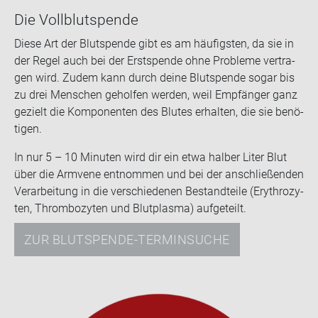
Die Voll­blut­spen­de
Diese Art der Blut­spen­de gibt es am häu­figs­ten, da sie in
der Regel auch bei der Erst­spen­de ohne Pro­ble­me ver­tra­
gen wird. Zudem kann durch deine Blut­spen­de sogar bis
zu drei Men­schen ge­hol­fen wer­den, weil Emp­fän­ger ganz
ge­zielt die Kom­po­nen­ten des Blu­tes er­hal­ten, die sie be­nö­
ti­gen.
In nur 5 – 10 Mi­nu­ten wird dir ein etwa hal­ber Liter Blut
über die Arm­ve­ne ent­nom­men und bei der an­schlie­ßen­den
Ver­ar­bei­tung in die ver­schie­de­nen Be­stand­tei­le (Ery­thro­zy­
ten, Throm­bo­zy­ten und Blut­plas­ma) auf­ge­teilt.
ZUR BLUTSPENDE-TERMINSUCHE