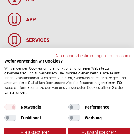
APP
SER­VICES
Datenschutzbestimmungen
|
Impressum
BLUT & BLUT­GRUP­PEN
Wofür verwenden wir Cookies?
Wir verwenden Cookies, um die Funktionalität unserer Website zu
gewährleisten und zu verbessern. Die Cookies dienen beispielsweise dazu,
Ihnen Basisfunktionalitäten bereitzustellen, Kartenansichten anzuzeigen und
anonymisierte Statistiken über unsere Website-Besuche zu generieren. Für
Social-​Media Ka­nä­le
weitere Informationen zu den von uns verwendeten Cookies öffnen Sie die
Einstellungen.
© 2026 DRK-​Blutspendedienst NSTOB
Impressum
|
Datenschutz
Notwendig
Performance
Funktional
Werbung
Alle akzeptieren
Auswahl speichern