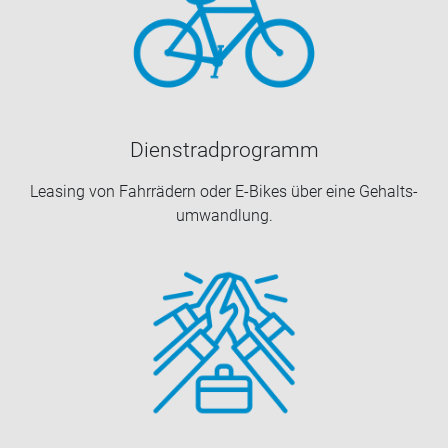
Dienst­rad­pro­gramm
Lea­sing von Fahr­rä­dern oder E-​Bikes über eine Ge­halts­
um­wand­lung.