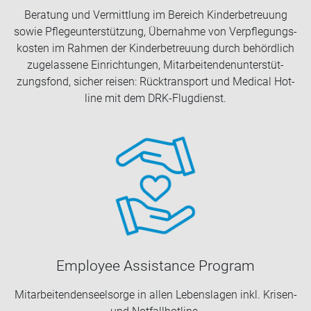
Be­ra­tung und Ver­mitt­lung im Be­reich Kin­der­be­treu­ung
sowie Pfle­ge­un­ter­stüt­zung, Über­nah­me von Ver­pfle­gungs­
kos­ten im Rah­men der Kin­der­be­treu­ung durch be­hörd­lich
zu­ge­las­se­ne Ein­rich­tun­gen, Mit­ar­bei­ten­den­un­ter­stüt­
zungs­fond, si­cher rei­sen: Rück­trans­port und Me­di­cal Hot­
line mit dem DRK-​Flugdienst.
Em­ployee As­si­s­tance Pro­gram
Mit­ar­bei­ten­den­seel­sor­ge in allen Le­bens­la­gen inkl. Krisen-​