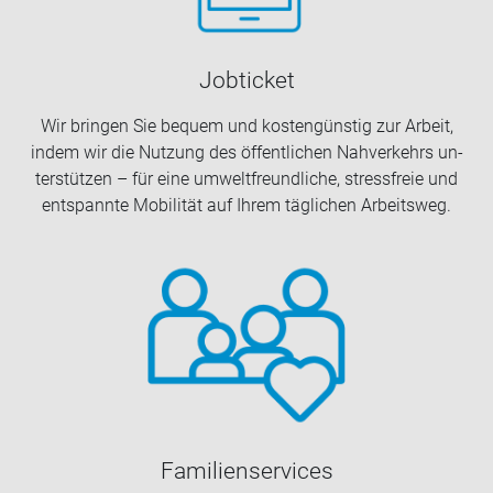
Job­ti­cket
Wir brin­gen Sie be­quem und kos­ten­güns­tig zur Ar­beit,
indem wir die Nut­zung des öf­fent­li­chen Nah­ver­kehrs un­
ter­stüt­zen – für eine um­welt­freund­li­che, stress­freie und
ent­spann­te Mo­bi­li­tät auf Ihrem täg­li­chen Ar­beits­weg.
Fa­mi­li­en­ser­vices