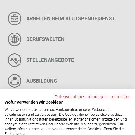
AR­BEI­TEN BEIM BLUT­SPEN­DE­DIENST
BE­RUFS­WEL­TEN
STEL­LEN­AN­GE­BO­TE
AUS­BIL­DUNG
Datenschutzbestimmungen
|
Impressum
FAQ
Wofür verwenden wir Cookies?
Wir verwenden Cookies, um die Funktionalität unserer Website zu
gewährleisten und zu verbessern. Die Cookies dienen beispielsweise dazu,
Ihnen Basisfunktionalitäten bereitzustellen, Kartenansichten anzuzeigen und
anonymisierte Statistiken über unsere Website-Besuche zu generieren. Für
Social-​Media Ka­nä­le
weitere Informationen zu den von uns verwendeten Cookies öffnen Sie die
Einstellungen.