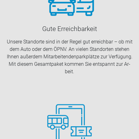
Gute Er­reich­bar­keit
Un­se­re Stand­or­te sind in der Regel gut er­reich­bar – ob mit
dem Auto oder dem ÖPNV. An vie­len Stand­or­ten ste­hen
Ihnen au­ßer­dem Mit­ar­bei­ten­den­park­plät­ze zur Ver­fü­gung.
Mit die­sem Ge­samt­pa­ket kom­men Sie ent­spannt zur Ar­
beit.