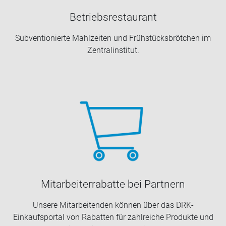
Be­triebs­re­stau­rant
Sub­ven­tio­nier­te Mahl­zei­ten und Früh­stücks­bröt­chen im
Zen­tral­in­sti­tut.
Mit­ar­bei­ter­ra­bat­te bei Part­nern
Un­se­re Mit­ar­bei­ten­den kön­nen über das DRK-​
Einkaufsportal von Ra­bat­ten für zahl­rei­che Pro­duk­te und