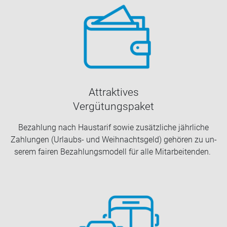
At­trak­ti­ves
Ver­gü­tungs­pa­ket
Be­zah­lung nach Haus­ta­rif sowie zu­sätz­li­che jähr­li­che
Zah­lun­gen (Urlaubs-​ und Weih­nachts­geld) ge­hö­ren zu un­
se­rem fai­ren Be­zah­lungs­mo­dell für alle Mit­ar­bei­ten­den.