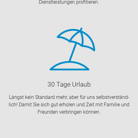
Dienst­leis­tun­gen pro­fi­tie­ren.
30 Tage Ur­laub
Längst kein Stan­dard mehr, aber für uns selbst­ver­ständ­
lich! Damit Sie sich gut er­ho­len und Zeit mit Fa­mi­lie und
Freun­den ver­brin­gen kön­nen.