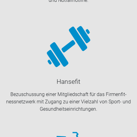
und Not­fall­hot­line.
Han­se­fit
Be­zu­schus­sung einer Mit­glied­schaft für das Fir­men­fit­
ness­netz­werk mit Zu­gang zu einer Viel­zahl von Sport-​ und
Ge­sund­heits­ein­rich­tun­gen.