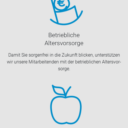
Be­trieb­li­che
Al­ters­vor­sor­ge
Damit Sie sor­gen­frei in die Zu­kunft bli­cken, un­ter­stüt­zen
wir un­se­re Mit­ar­bei­ten­den mit der be­trieb­li­chen Al­ters­vor­
sor­ge.