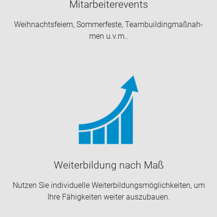
Mit­ar­bei­te­re­vents
Weih­nachts­fei­ern, Som­mer­fes­te, Team­buil­ding­maß­nah­
men u.v.m..
Wei­ter­bil­dung nach Maß
Nut­zen Sie in­di­vi­du­el­le Wei­ter­bil­dungs­mög­lich­kei­ten, um
Ihre Fä­hig­kei­ten wei­ter aus­zu­bau­en.