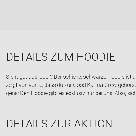
DE­TAILS ZUM HOO­DIE
Sieht gut aus, oder? Der schi­cke, schwar­ze Hoo­die ist au
zeigt von vorne, dass du zur Good Karma Crew ge­hörst. 
gens: Den Hoo­die gibt es ex­klu­siv nur bei uns. Also, si­ch
DE­TAILS ZUR AK­TI­ON