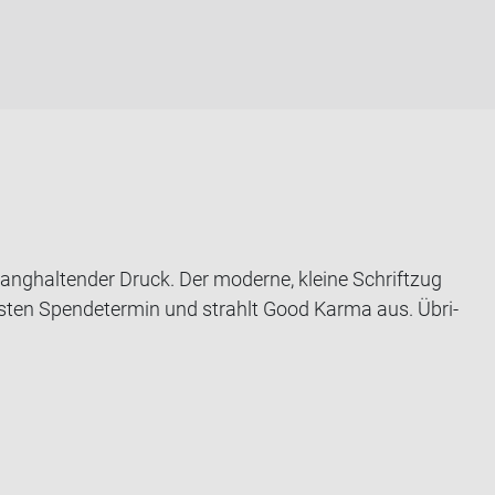
ng­hal­ten­der Druck. Der mo­der­ne, klei­ne Schrift­zug
ten Spen­de­ter­min und strahlt Good Karma aus. Üb­ri­