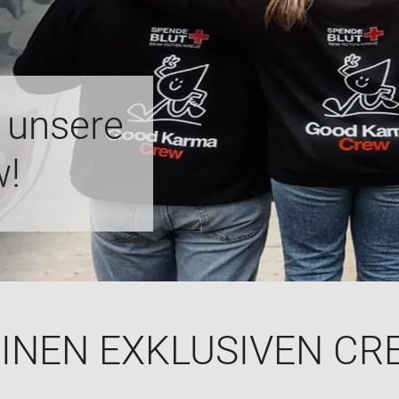
n­se­re
w!
EI­NEN EX­KLU­SI­VEN C