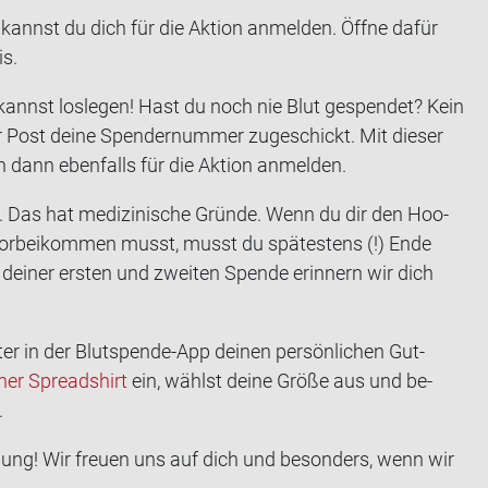
annst du dich für die Ak­ti­on an­mel­den. Öffne dafür
is.
kannst los­le­gen! Hast du noch nie Blut ge­spen­det? Kein
er Post deine Spen­der­num­mer zu­ge­schickt. Mit die­ser
dann eben­falls für die Ak­ti­on an­mel­den.
 Das hat me­di­zi­ni­sche Grün­de. Wenn du dir den Hoo­
vor­bei­kom­men musst, musst du spä­tes­tens (!) Ende
i­ner ers­ten und zwei­ten Spen­de er­in­nern wir dich
er in der Blutspende-​App dei­nen per­sön­li­chen Gut­
­ner Spread­shirt
ein, wählst deine Größe aus und be­
.
­bung! Wir freu­en uns auf dich und be­son­ders, wenn wir