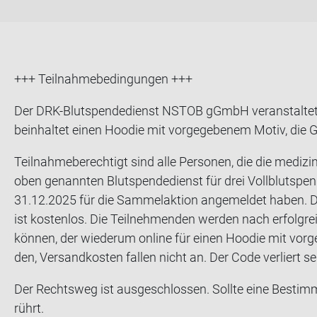
+++ Teil­nah­me­be­din­gun­gen +++
Der DRK-​Blutspendedienst NSTOB gGmbH ver­an­stal­tet e
be­inhal­tet einen Hoo­die mit vor­ge­ge­be­nem Motiv, die 
Teil­nah­me­be­rech­tigt sind alle Per­so­nen, die die me­d
oben ge­nann­ten Blut­spen­de­dienst für drei Voll­blut­spen
31.12.2025 für die Sam­mel­ak­ti­on an­ge­mel­det haben. Die
ist kos­ten­los. Die Teil­neh­men­den wer­den nach er­folg­re
kön­nen, der wie­der­um on­line für einen Hoo­die mit vor­g
den, Ver­sand­kos­ten fal­len nicht an. Der Code ver­liert s
Der Rechts­weg ist aus­ge­schlos­sen. Soll­te eine Be­stim­m
rührt.