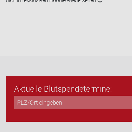
dich im ex­klu­si­ven Hoo­die wie­der­se­hen
😊
Ak­tu­el­le Blut­spen­de­ter­mi­ne: