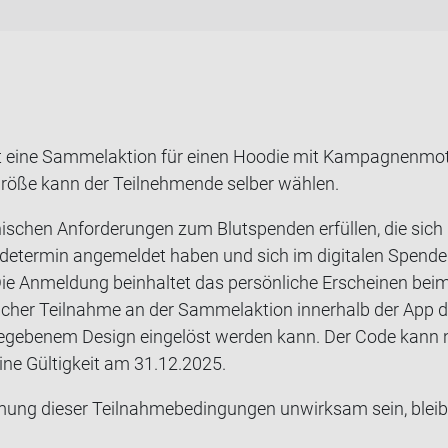
ine Sam­mel­ak­ti­on für einen Hoo­die mit Kam­pa­gnen­mo­
Größe kann der Teil­neh­men­de sel­ber wäh­len.
i­zi­ni­schen An­for­de­run­gen zum Blut­spen­den er­fül­len, d
­de­ter­min an­ge­mel­det haben und sich im di­gi­ta­len Spen­
 An­mel­dung be­inhal­tet das per­sön­li­che Er­schei­nen beim 
i­cher Teil­nah­me an der Sam­mel­ak­ti­on in­ner­halb der App d
e­ge­be­nem De­sign ein­ge­löst wer­den kann. Der Code kann nic
eine Gül­tig­keit am 31.12.2025.
ung die­ser Teil­nah­me­be­din­gun­gen un­wirk­sam sein, bleib