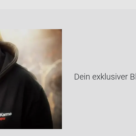
Dein ex­klu­si­ver