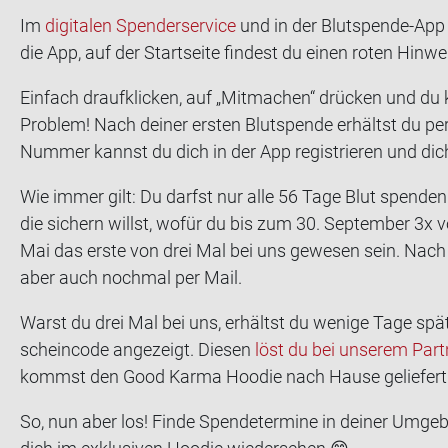
Im
di­gi­ta­len Spen­der­ser­vice
und in der Blutspende-​App k
die App, auf der Start­sei­te fin­dest du einen roten Hin­we
Ein­fach draufkli­cken, auf „Mit­ma­chen“ drü­cken und du 
Pro­blem! Nach dei­ner ers­ten Blut­spen­de er­hältst du p
Num­mer kannst du dich in der App re­gis­trie­ren und dich 
Wie immer gilt: Du darfst nur alle 56 Tage Blut spen­den.
die si­chern willst, wofür du bis zum 30. Sep­tem­ber 3x 
Mai das erste von drei Mal bei uns ge­we­sen sein. Nach de
aber auch noch­mal per Mail.
Warst du drei Mal bei uns, er­hältst du we­ni­ge Tage spä­t
schein­code an­ge­zeigt. Die­sen
löst du bei un­se­rem Part
kommst den Good Karma Hoo­die nach Hause ge­lie­fert
So, nun aber los! Finde Spen­de­ter­mi­ne in dei­ner Um­ge