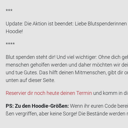
***
Up­date: Die Ak­ti­on ist be­en­det: Liebe Blut­spen­de­rin
Hoo­die!
****
Blut spen­den steht dir! Und viel wich­ti­ger: Ohne dich ge
men­schen ge­hol­fen wer­den und daher möch­ten wir dei­n
und tue Gutes. Das hilft dei­nen Mit­men­schen, gibt dir or
unten auf die­ser Seite.
Re­ser­vier dir noch heute dei­nen Ter­min
und komm in di
PS: Zu den Hoodie-​Größen:
Wenn ihr euren Code be­reit
ßen ver­grif­fen, aber keine Sorge! Die Be­stän­de wer­den 