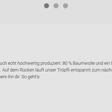
ch echt hoch­wer­tig pro­du­ziert: 80 % Baum­wol­le und ein la
Auf dem Rü­cken läuft unser Tröpf­li ent­spannt zum nächs­
e­re ihn dir. So geht’s: