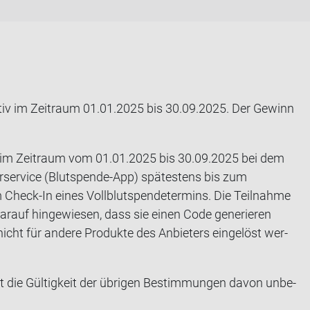
tiv im Zeit­raum 01.01.2025 bis 30.09.2025. Der Ge­winn
ie sich im Zeit­raum vom 01.01.2025 bis 30.09.2025 bei dem
der­ser­vice (Blutspende-​App) spä­tes­tens bis zum
Check-​In eines Voll­blut­spen­de­ter­mins. Die Teil­nah­me
ar­auf hin­ge­wie­sen, dass sie einen Code ge­ne­rie­ren
ht für an­de­re Pro­duk­te des An­bie­ters ein­ge­löst wer­
t die Gül­tig­keit der üb­ri­gen Be­stim­mun­gen davon un­be­