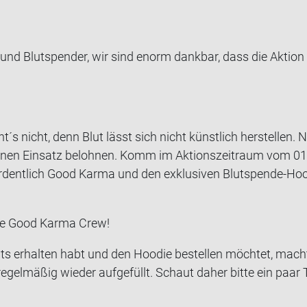
­nen und Blut­spen­der, wir sind enorm dank­bar, dass die Ak­t
ht´s nicht, denn Blut lässt sich nicht künst­lich her­stel­le
en Ein­satz be­loh­nen. Komm im Ak­ti­ons­zeit­raum vom 01.
­dent­lich Good Karma und den ex­klu­si­ven Blutspende-​Hoodie
e Good Karma Crew!
s er­hal­ten habt und den Hoo­die be­stel­len möch­tet, mac
re­gel­mä­ßig wie­der auf­ge­füllt. Schaut daher bitte ein paar