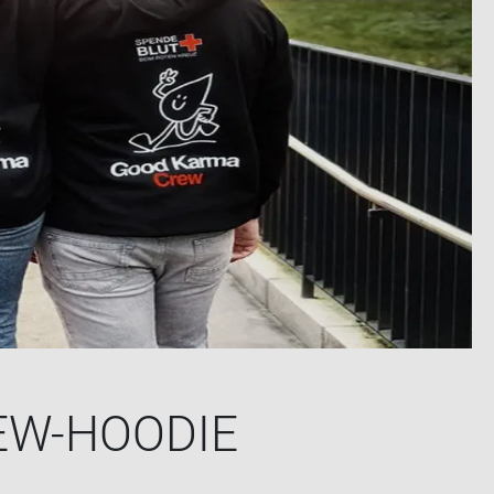
REW-​HOODIE