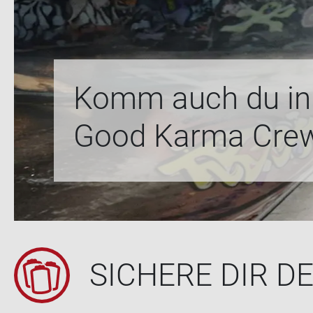
Komm auch du in u
Good Karma Cre
SI­CHE­RE DIR D