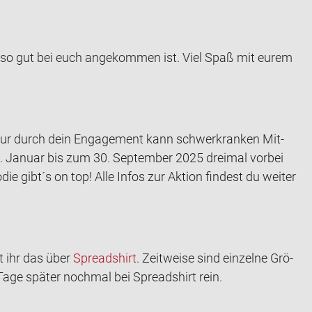
i­on so gut bei euch an­ge­kom­men ist. Viel Spaß mit eurem
n. Nur durch dein En­ga­ge­ment kann schwer­kran­ken Mit­
 Ja­nu­ar bis zum 30. Sep­tem­ber 2025 drei­mal vor­bei
 gibt´s on top! Alle Infos zur Ak­ti­on fin­dest du wei­ter
ht ihr das über
Spread­shirt
. Zeit­wei­se sind ein­zel­ne Grö­
 Tage spä­ter noch­mal bei Spread­shirt rein.