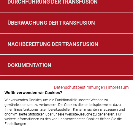
DURCH­FÜH­RUNG DER TRANS­FU­SI­ON
ÜBER­WA­CHUNG DER TRANS­FU­SI­ON
NACH­BE­REI­TUNG DER TRANS­FU­SI­ON
DO­KU­MEN­TA­TI­ON
HER­AUS­GE­BER / VER­SI­ON
Datenschutzbestimmungen
|
Impressum
Wofür verwenden wir Cookies?
Wir verwenden Cookies, um die Funktionalität unserer Website zu
gewährleisten und zu verbessern. Die Cookies dienen beispielsweise dazu,
Ihnen Basisfunktionalitäten bereitzustellen, Kartenansichten anzuzeigen und
anonymisierte Statistiken über unsere Website-Besuche zu generieren. Für
Social-​Media Ka­nä­le
weitere Informationen zu den von uns verwendeten Cookies öffnen Sie die
Einstellungen.
© 2026 DRK-​Blutspendedienst NSTOB