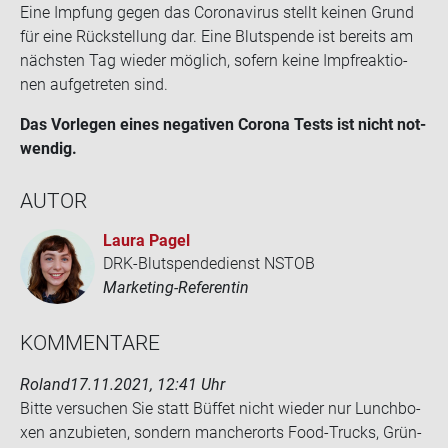
Eine Imp­fung gegen das Co­ro­na­vi­rus stellt kei­nen Grund
für eine Rück­stel­lung dar. Eine Blut­spen­de ist be­reits am
nächs­ten Tag wie­der mög­lich, so­fern keine Impf­re­ak­tio­
nen auf­ge­tre­ten sind.
Das Vor­le­gen eines ne­ga­ti­ven Co­ro­na Tests ist nicht not­
wen­dig.
AUTOR
Laura Pagel
DRK-Blutspendedienst NSTOB
Marketing-Referentin
KOM­MEN­TA­RE
Roland
17.11.2021, 12:41 Uhr
Bitte ver­su­chen Sie statt Büf­fet nicht wie­der nur Lunch­bo­
xen an­zu­bie­ten, son­dern man­cher­orts Food-​Trucks, Grün­