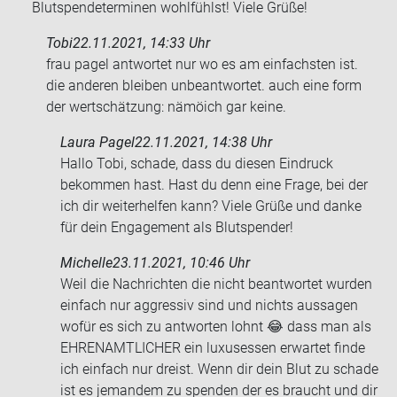
Blutspendeterminen wohlfühlst! Viele Grüße!
Tobi
22.11.2021, 14:33 Uhr
frau pagel ant­wor­tet nur wo es am ein­fachs­ten ist.
die an­de­ren blei­ben un­be­ant­wor­tet. auch eine form
der wert­schät­zung: nämöich gar keine.
Laura Pagel
22.11.2021, 14:38 Uhr
Hallo Tobi, schade, dass du diesen Eindruck
bekommen hast. Hast du denn eine Frage, bei der
ich dir weiterhelfen kann? Viele Grüße und danke
für dein Engagement als Blutspender!
Michelle
23.11.2021, 10:46 Uhr
Weil die Nach­rich­ten die nicht be­ant­wor­tet wur­den
ein­fach nur ag­gres­siv sind und nichts aus­sa­gen
wofür es sich zu ant­wor­ten lohnt 😂 dass man als
EH­REN­AMT­LI­CHER ein lu­xuses­sen er­war­tet finde
ich ein­fach nur dreist. Wenn dir dein Blut zu scha­de
ist es je­man­dem zu spen­den der es braucht und dir