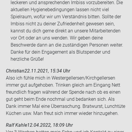
leckeren und ansprechenden Imbiss vorzubereiten. Die
aktuellen Hygienebedingungen lassen nicht viel
Spielraum, wofür wir um Verständnis bitten. Sollte der
Imbiss nicht zu deiner Zufriedenheit gewesen sein,
kannst du dich gerne direkt an unsere Mitarbeitenden
vor Ort oder an uns wenden. Wir geben deine
Beschwerde dann an die zuständigen Personen weiter.
Danke für dein Engagement als Blutspender und
herzliche Grüße!
Christian
22.11.2021, 15:34 Uhr
Also ich fühle mich in Wes­ter­gel­ler­sen/Kirch­gel­ler­sen
immer gut auf­ge­ho­ben. Trin­ken gleich am Ein­gang Nett
freund­lich fra­gen wäh­rend der Spen­de nach ob es einen
gut geht beim Ende noch­mal und be­dan­ken sich. Als
Dank immer Mal eine Über­ra­schung. Brat­wurst, Lunch­tü­te
Kü­chen usw. Man freut sich immer wie­der hin­zu­ge­hen.
Ralf Kahle
12.04.2022, 18:09 Uhr