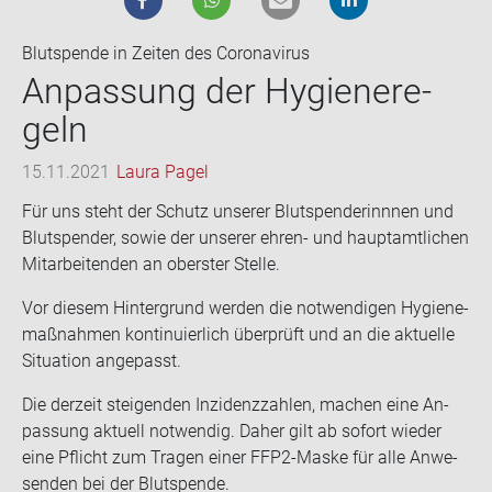
Blutspende in Zeiten des Coronavirus
An­pas­sung der Hy­gie­ne­re­
geln
15.11.2021
Laura Pagel
Für uns steht der Schutz un­se­rer Blut­spen­de­rinn­nen und
Blut­spen­der, sowie der un­se­rer ehren-​ und haupt­amt­li­chen
Mit­ar­bei­ten­den an obers­ter Stel­le.
Vor die­sem Hin­ter­grund wer­den die not­wen­di­gen Hy­gie­ne­
maß­nah­men kon­ti­nu­ier­lich über­prüft und an die ak­tu­el­le
Si­tua­ti­on an­ge­passt.
Die der­zeit stei­gen­den In­zi­denz­zah­len, ma­chen eine An­
pas­sung ak­tu­ell not­wen­dig. Daher gilt ab so­fort wie­der
eine Pflicht zum Tra­gen einer FFP2-​Maske für alle An­we­
sen­den bei der Blut­spen­de.