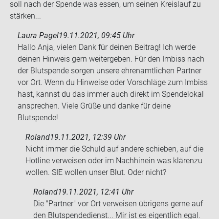
soll nach der Spen­de was essen, um sei­nen Kreis­lauf zu
stär­ken...
Laura Pagel
19.11.2021, 09:45 Uhr
Hallo Anja, vielen Dank für deinen Beitrag! Ich werde
deinen Hinweis gern weitergeben. Für den Imbiss nach
der Blutspende sorgen unsere ehrenamtlichen Partner
vor Ort. Wenn du Hinweise oder Vorschläge zum Imbiss
hast, kannst du das immer auch direkt im Spendelokal
ansprechen. Viele Grüße und danke für deine
Blutspende!
Roland
19.11.2021, 12:39 Uhr
Nicht immer die Schuld auf an­de­re schie­ben, auf die
Hot­line ver­wei­sen oder im Nach­hin­ein was klä­ren­zu
wol­len. SIE wol­len unser Blut. Oder nicht?
Roland
19.11.2021, 12:41 Uhr
Die "Part­ner" vor Ort ver­wei­sen üb­ri­gens gerne auf
den Blut­spen­de­dienst... Mir ist es ei­gent­lich egal.