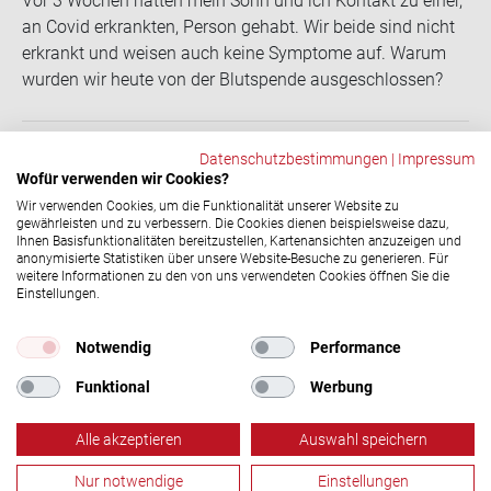
Vor 3 Wo­chen hat­ten mein Sohn und ich Kon­takt zu einer,
an Covid er­krank­ten, Per­son ge­habt. Wir beide sind nicht
er­krankt und wei­sen auch keine Sym­pto­me auf. Warum
wur­den wir heute von der Blut­spen­de aus­ge­schlos­sen?
Datenschutzbestimmungen
|
Impressum
Wofür verwenden wir Cookies?
ZURÜCK
Wir verwenden Cookies, um die Funktionalität unserer Website zu
gewährleisten und zu verbessern. Die Cookies dienen beispielsweise dazu,
Ihnen Basisfunktionalitäten bereitzustellen, Kartenansichten anzuzeigen und
anonymisierte Statistiken über unsere Website-Besuche zu generieren. Für
Social-​Media Ka­nä­le
weitere Informationen zu den von uns verwendeten Cookies öffnen Sie die
Einstellungen.
© 2026 DRK-​Blutspendedienst NSTOB
Impressum
|
Datenschutz
Notwendig
Performance
Funktional
Werbung
Alle akzeptieren
Auswahl speichern
Nur notwendige
Einstellungen