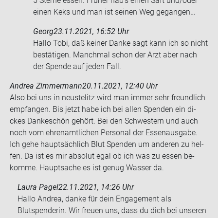
5 Ster­ne essen. Frü­her hab’s einen Saft und/oder
einen Keks und man ist sei­nen Weg ge­gan­gen…
Georg
23.11.2021, 16:52 Uhr
Hallo Tobi, daß kei­ner Danke sagt kann ich so nicht
be­stä­ti­gen. Manch­mal schon der Arzt aber nach
der Spen­de auf jeden Fall.
Andrea Zimmermann
20.11.2021, 12:40 Uhr
Also bei uns in neu­stelitz wird man immer sehr freund­lich
emp­fan­gen. Bis jetzt habe ich bei allen Spen­den ein di­
ckes Dan­ke­schön ge­hört. Bei den Schwes­tern und auch
noch vom eh­ren­amt­li­chen Per­so­nal der Es­sen­aus­ga­be.
Ich gehe haupt­säch­lich Blut Spen­den um an­de­ren zu hel­
fen. Da ist es mir ab­so­lut egal ob ich was zu essen be­
kom­me. Haupt­sa­che es ist genug Was­ser da.
Laura Pagel
22.11.2021, 14:26 Uhr
Hallo Andrea, danke für dein Engagement als
Blutspenderin. Wir freuen uns, dass du dich bei unseren