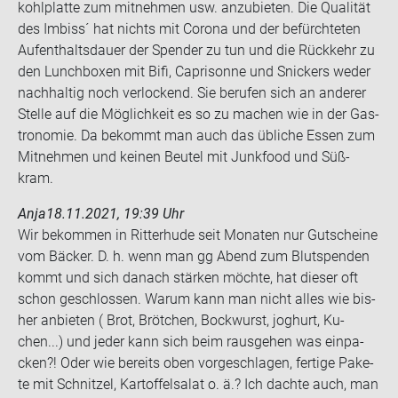
kohl­plat­te zum mit­neh­men usw. an­zu­bie­ten. Die Qua­li­tät
des Im­biss´ hat nichts mit Co­ro­na und der be­fürch­te­ten
Auf­ent­halts­dau­er der Spen­der zu tun und die Rück­kehr zu
den Lunch­bo­xen mit Bifi, Ca­pri­son­ne und Sni­ckers weder
nach­hal­tig noch ver­lo­ckend. Sie be­ru­fen sich an an­de­rer
Stel­le auf die Mög­lich­keit es so zu ma­chen wie in der Gas­
tro­no­mie. Da be­kommt man auch das üb­li­che Essen zum
Mit­neh­men und kei­nen Beu­tel mit Junk­food und Süß­
kram.
Anja
18.11.2021, 19:39 Uhr
Wir be­kom­men in Rit­ter­hu­de seit Mo­na­ten nur Gut­schei­ne
vom Bä­cker. D. h. wenn man gg Abend zum Blut­spen­den
kommt und sich da­nach stär­ken möch­te, hat die­ser oft
schon ge­schlos­sen. Warum kann man nicht alles wie bis­
her an­bie­ten ( Brot, Bröt­chen, Bock­wurst, jo­ghurt, Ku­
chen...) und jeder kann sich beim raus­ge­hen was ein­pa­
cken?! Oder wie be­reits oben vor­ge­schla­gen, fer­ti­ge Pa­ke­
te mit Schnit­zel, Kar­tof­fel­sa­lat o. ä.? Ich dach­te auch, man