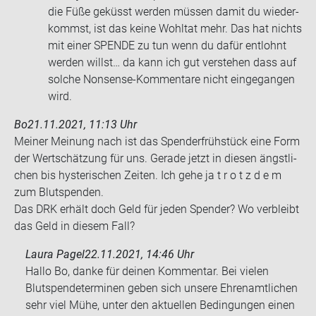
die Füße ge­küsst wer­den müs­sen damit du wie­der­
kommst, ist das keine Wohl­tat mehr. Das hat nichts
mit einer SPEN­DE zu tun wenn du dafür ent­lohnt
wer­den willst… da kann ich gut ver­ste­hen dass auf
sol­che Nonsense-​Kommentare nicht ein­ge­gan­gen
wird.
Bo
21.11.2021, 11:13 Uhr
Mei­ner Mei­nung nach ist das Spen­der­früh­stück eine Form
der Wert­schät­zung für uns. Ge­ra­de jetzt in die­sen ängst­li­
chen bis hys­te­ri­schen Zei­ten. Ich gehe ja t r o t z d e m
zum Blut­spen­den.
Das DRK er­hält doch Geld für jeden Spen­der? Wo ver­bleibt
das Geld in die­sem Fall?
Laura Pagel
22.11.2021, 14:46 Uhr
Hallo Bo, danke für deinen Kommentar. Bei vielen
Blutspendeterminen geben sich unsere Ehrenamtlichen
sehr viel Mühe, unter den aktuellen Bedingungen einen