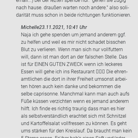
email...) bei der lez­ten spen­de nur: "gehen sie zügig
nach hause. drau­ßen war­ten noch an­de­re." also so­li­
da­ri­tät muss schon in beide rich­tun­gen funk­tio­nie­ren.
Michelle
23.11.2021, 10:41 Uhr
Naja ich gehe spen­den um je­mand an­de­rem ggf.
zu hel­fen und weil es mir nicht scha­det biss­chen
Blut zu ver­lie­ren. Wenn man sich nur voll­fut­tern
will, dann ist man dort an der fal­schen Stel­le. Das
ist für EINEN GUTEN ZWECK wenn ich le­cke­res
Essen will gehe ich ins Re­stau­rant 🤦🏻‍♀️ Die eh­ren­
amt­li­chen die dort in ihrer Frei­heit um­sonst ar­bei­
ten hören auch kein danke und be­kom­men die
selbe ca­pri­son­ne. Manch­mal kann man auch aufs
Füße küs­sen ver­zich­ten wenn es je­mand an­de­rem
hilft. Ich finde es rich­tig trau­rig dass man es hier
als selbst­ver­ständ­lich er­ach­tet sich mit Schnit­zel
und Kar­tof­fel­sa­lat voll­fres­sen zu kön­nen. Es geht
ums stär­ken für den Kreis­lauf. Da braucht man kein