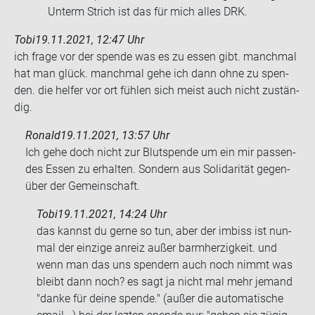
Un­term Strich ist das für mich alles DRK.
Tobi
19.11.2021, 12:47 Uhr
ich frage vor der spen­de was es zu essen gibt. manch­mal
hat man glück. manch­mal gehe ich dann ohne zu spen­
den. die hel­fer vor ort füh­len sich meist auch nicht zu­stän­
dig.
Ronald
19.11.2021, 13:57 Uhr
Ich gehe doch nicht zur Blut­spen­de um ein mir pas­sen­
des Essen zu er­hal­ten. Son­dern aus So­li­da­ri­tät ge­gen­
über der Ge­mein­schaft.
Tobi
19.11.2021, 14:24 Uhr
das kannst du gerne so tun, aber der im­biss ist nun­
mal der ein­zi­ge an­reiz außer barm­her­zig­keit. und
wenn man das uns spen­dern auch noch nimmt was
bleibt dann noch? es sagt ja nicht mal mehr je­mand
"danke für deine spen­de." (außer die au­to­ma­ti­sche