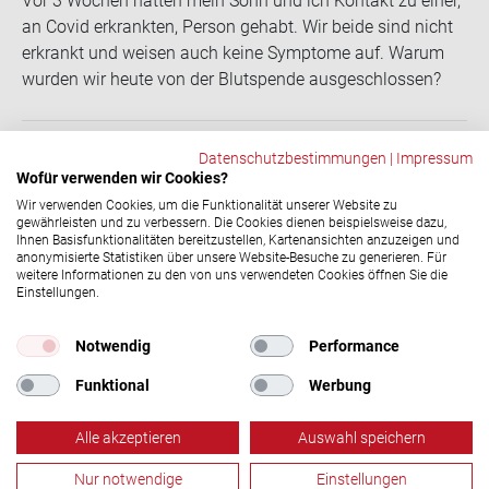
Vor 3 Wo­chen hat­ten mein Sohn und ich Kon­takt zu einer,
an Covid er­krank­ten, Per­son ge­habt. Wir beide sind nicht
er­krankt und wei­sen auch keine Sym­pto­me auf. Warum
wur­den wir heute von der Blut­spen­de aus­ge­schlos­sen?
Datenschutzbestimmungen
|
Impressum
Wofür verwenden wir Cookies?
ZURÜCK
Wir verwenden Cookies, um die Funktionalität unserer Website zu
gewährleisten und zu verbessern. Die Cookies dienen beispielsweise dazu,
Ihnen Basisfunktionalitäten bereitzustellen, Kartenansichten anzuzeigen und
anonymisierte Statistiken über unsere Website-Besuche zu generieren. Für
Social-​Media Ka­nä­le
weitere Informationen zu den von uns verwendeten Cookies öffnen Sie die
Einstellungen.
© 2026 DRK-​Blutspendedienst NSTOB
Impressum
|
Datenschutz
Notwendig
Performance
Funktional
Werbung
Alle akzeptieren
Auswahl speichern
Nur notwendige
Einstellungen