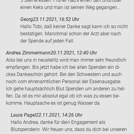
5 Ster­ne essen. Frü­her hab’s einen Saft und/oder
einen Keks und man ist sei­nen Weg ge­gan­gen…
Georg
23.11.2021, 16:52 Uhr
Hallo Tobi, daß kei­ner Danke sagt kann ich so nicht
be­stä­ti­gen. Manch­mal schon der Arzt aber nach
der Spen­de auf jeden Fall.
Andrea Zimmermann
20.11.2021, 12:40 Uhr
Also bei uns in neu­stelitz wird man immer sehr freund­lich
emp­fan­gen. Bis jetzt habe ich bei allen Spen­den ein di­
ckes Dan­ke­schön ge­hört. Bei den Schwes­tern und auch
noch vom eh­ren­amt­li­chen Per­so­nal der Es­sen­aus­ga­be.
Ich gehe haupt­säch­lich Blut Spen­den um an­de­ren zu hel­
fen. Da ist es mir ab­so­lut egal ob ich was zu essen be­
kom­me. Haupt­sa­che es ist genug Was­ser da.
Laura Pagel
22.11.2021, 14:26 Uhr
Hallo Andrea, danke für dein Engagement als
Blutspenderin. Wir freuen uns, dass du dich bei unseren