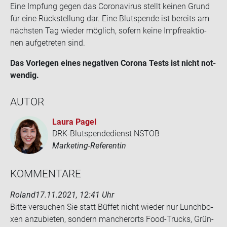
Eine Imp­fung gegen das Co­ro­na­vi­rus stellt kei­nen Grund
für eine Rück­stel­lung dar. Eine Blut­spen­de ist be­reits am
nächs­ten Tag wie­der mög­lich, so­fern keine Impf­re­ak­tio­
nen auf­ge­tre­ten sind.
Das Vor­le­gen eines ne­ga­ti­ven Co­ro­na Tests ist nicht not­
wen­dig.
AUTOR
Laura Pagel
DRK-Blutspendedienst NSTOB
Marketing-Referentin
KOM­MEN­TA­RE
Roland
17.11.2021, 12:41 Uhr
Bitte ver­su­chen Sie statt Büf­fet nicht wie­der nur Lunch­bo­
xen an­zu­bie­ten, son­dern man­cher­orts Food-​Trucks, Grün­