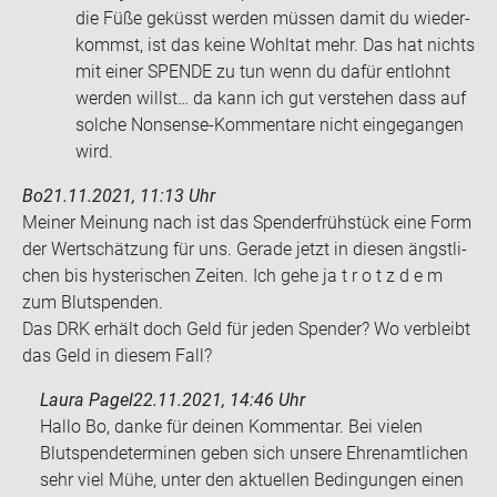
die Füße ge­küsst wer­den müs­sen damit du wie­der­
kommst, ist das keine Wohl­tat mehr. Das hat nichts
mit einer SPEN­DE zu tun wenn du dafür ent­lohnt
wer­den willst… da kann ich gut ver­ste­hen dass auf
sol­che Nonsense-​Kommentare nicht ein­ge­gan­gen
wird.
Bo
21.11.2021, 11:13 Uhr
Mei­ner Mei­nung nach ist das Spen­der­früh­stück eine Form
der Wert­schät­zung für uns. Ge­ra­de jetzt in die­sen ängst­li­
chen bis hys­te­ri­schen Zei­ten. Ich gehe ja t r o t z d e m
zum Blut­spen­den.
Das DRK er­hält doch Geld für jeden Spen­der? Wo ver­bleibt
das Geld in die­sem Fall?
Laura Pagel
22.11.2021, 14:46 Uhr
Hallo Bo, danke für deinen Kommentar. Bei vielen
Blutspendeterminen geben sich unsere Ehrenamtlichen
sehr viel Mühe, unter den aktuellen Bedingungen einen