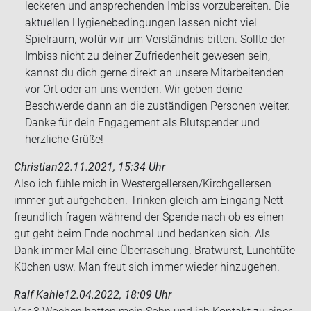
leckeren und ansprechenden Imbiss vorzubereiten. Die
aktuellen Hygienebedingungen lassen nicht viel
Spielraum, wofür wir um Verständnis bitten. Sollte der
Imbiss nicht zu deiner Zufriedenheit gewesen sein,
kannst du dich gerne direkt an unsere Mitarbeitenden
vor Ort oder an uns wenden. Wir geben deine
Beschwerde dann an die zuständigen Personen weiter.
Danke für dein Engagement als Blutspender und
herzliche Grüße!
Christian
22.11.2021, 15:34 Uhr
Also ich fühle mich in Wes­ter­gel­ler­sen/Kirch­gel­ler­sen
immer gut auf­ge­ho­ben. Trin­ken gleich am Ein­gang Nett
freund­lich fra­gen wäh­rend der Spen­de nach ob es einen
gut geht beim Ende noch­mal und be­dan­ken sich. Als
Dank immer Mal eine Über­ra­schung. Brat­wurst, Lunch­tü­te
Kü­chen usw. Man freut sich immer wie­der hin­zu­ge­hen.
Ralf Kahle
12.04.2022, 18:09 Uhr