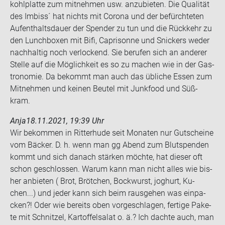
kohl­plat­te zum mit­neh­men usw. an­zu­bie­ten. Die Qua­li­tät
des Im­biss´ hat nichts mit Co­ro­na und der be­fürch­te­ten
Auf­ent­halts­dau­er der Spen­der zu tun und die Rück­kehr zu
den Lunch­bo­xen mit Bifi, Ca­pri­son­ne und Sni­ckers weder
nach­hal­tig noch ver­lo­ckend. Sie be­ru­fen sich an an­de­rer
Stel­le auf die Mög­lich­keit es so zu ma­chen wie in der Gas­
tro­no­mie. Da be­kommt man auch das üb­li­che Essen zum
Mit­neh­men und kei­nen Beu­tel mit Junk­food und Süß­
kram.
Anja
18.11.2021, 19:39 Uhr
Wir be­kom­men in Rit­ter­hu­de seit Mo­na­ten nur Gut­schei­ne
vom Bä­cker. D. h. wenn man gg Abend zum Blut­spen­den
kommt und sich da­nach stär­ken möch­te, hat die­ser oft
schon ge­schlos­sen. Warum kann man nicht alles wie bis­
her an­bie­ten ( Brot, Bröt­chen, Bock­wurst, jo­ghurt, Ku­
chen...) und jeder kann sich beim raus­ge­hen was ein­pa­
cken?! Oder wie be­reits oben vor­ge­schla­gen, fer­ti­ge Pa­ke­
te mit Schnit­zel, Kar­tof­fel­sa­lat o. ä.? Ich dach­te auch, man