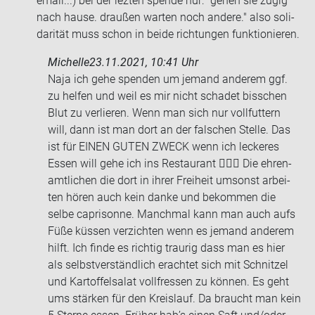
email...) bei der lez­ten spen­de nur: "gehen sie zügig
nach hause. drau­ßen war­ten noch an­de­re." also so­li­
da­ri­tät muss schon in beide rich­tun­gen funk­tio­nie­ren.
Michelle
23.11.2021, 10:41 Uhr
Naja ich gehe spen­den um je­mand an­de­rem ggf.
zu hel­fen und weil es mir nicht scha­det biss­chen
Blut zu ver­lie­ren. Wenn man sich nur voll­fut­tern
will, dann ist man dort an der fal­schen Stel­le. Das
ist für EINEN GUTEN ZWECK wenn ich le­cke­res
Essen will gehe ich ins Re­stau­rant 🤦🏻‍♀️ Die eh­ren­
amt­li­chen die dort in ihrer Frei­heit um­sonst ar­bei­
ten hören auch kein danke und be­kom­men die
selbe ca­pri­son­ne. Manch­mal kann man auch aufs
Füße küs­sen ver­zich­ten wenn es je­mand an­de­rem
hilft. Ich finde es rich­tig trau­rig dass man es hier
als selbst­ver­ständ­lich er­ach­tet sich mit Schnit­zel
und Kar­tof­fel­sa­lat voll­fres­sen zu kön­nen. Es geht
ums stär­ken für den Kreis­lauf. Da braucht man kein