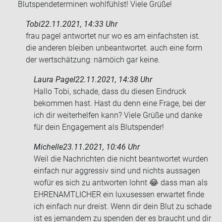
Blutspendeterminen wohlfühlst! Viele Grüße!
Tobi
22.11.2021, 14:33 Uhr
frau pagel ant­wor­tet nur wo es am ein­fachs­ten ist.
die an­de­ren blei­ben un­be­ant­wor­tet. auch eine form
der wert­schät­zung: nämöich gar keine.
Laura Pagel
22.11.2021, 14:38 Uhr
Hallo Tobi, schade, dass du diesen Eindruck
bekommen hast. Hast du denn eine Frage, bei der
ich dir weiterhelfen kann? Viele Grüße und danke
für dein Engagement als Blutspender!
Michelle
23.11.2021, 10:46 Uhr
Weil die Nach­rich­ten die nicht be­ant­wor­tet wur­den
ein­fach nur ag­gres­siv sind und nichts aus­sa­gen
wofür es sich zu ant­wor­ten lohnt 😂 dass man als
EH­REN­AMT­LI­CHER ein lu­xuses­sen er­war­tet finde
ich ein­fach nur dreist. Wenn dir dein Blut zu scha­de
ist es je­man­dem zu spen­den der es braucht und dir