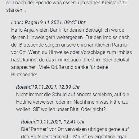
soll nach der Spen­de was essen, um sei­nen Kreis­lauf zu
stär­ken...
Laura Pagel
19.11.2021, 09:45 Uhr
Hallo Anja, vielen Dank für deinen Beitrag! Ich werde
deinen Hinweis gern weitergeben. Für den Imbiss nach
der Blutspende sorgen unsere ehrenamtlichen Partner
vor Ort. Wenn du Hinweise oder Vorschläge zum Imbiss
hast, kannst du das immer auch direkt im Spendelokal
ansprechen. Viele Grüße und danke für deine
Blutspende!
Roland
19.11.2021, 12:39 Uhr
Nicht immer die Schuld auf an­de­re schie­ben, auf die
Hot­line ver­wei­sen oder im Nach­hin­ein was klä­ren­zu
wol­len. SIE wol­len unser Blut. Oder nicht?
Roland
19.11.2021, 12:41 Uhr
Die "Part­ner" vor Ort ver­wei­sen üb­ri­gens gerne auf
den Blut­spen­de­dienst... Mir ist es ei­gent­lich egal.