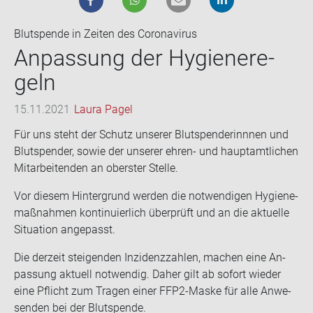
Blutspende in Zeiten des Coronavirus
An­pas­sung der Hy­gie­ne­re­
geln
15.11.2021
Laura Pagel
Für uns steht der Schutz un­se­rer Blut­spen­de­rinn­nen und
Blut­spen­der, sowie der un­se­rer ehren-​ und haupt­amt­li­chen
Mit­ar­bei­ten­den an obers­ter Stel­le.
Vor die­sem Hin­ter­grund wer­den die not­wen­di­gen Hy­gie­ne­
maß­nah­men kon­ti­nu­ier­lich über­prüft und an die ak­tu­el­le
Si­tua­ti­on an­ge­passt.
Die der­zeit stei­gen­den In­zi­denz­zah­len, ma­chen eine An­
pas­sung ak­tu­ell not­wen­dig. Daher gilt ab so­fort wie­der
eine Pflicht zum Tra­gen einer FFP2-​Maske für alle An­we­
sen­den bei der Blut­spen­de.