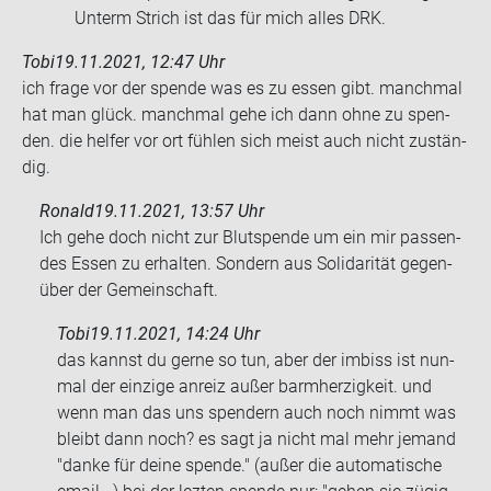
Un­term Strich ist das für mich alles DRK.
Tobi
19.11.2021, 12:47 Uhr
ich frage vor der spen­de was es zu essen gibt. manch­mal
hat man glück. manch­mal gehe ich dann ohne zu spen­
den. die hel­fer vor ort füh­len sich meist auch nicht zu­stän­
dig.
Ronald
19.11.2021, 13:57 Uhr
Ich gehe doch nicht zur Blut­spen­de um ein mir pas­sen­
des Essen zu er­hal­ten. Son­dern aus So­li­da­ri­tät ge­gen­
über der Ge­mein­schaft.
Tobi
19.11.2021, 14:24 Uhr
das kannst du gerne so tun, aber der im­biss ist nun­
mal der ein­zi­ge an­reiz außer barm­her­zig­keit. und
wenn man das uns spen­dern auch noch nimmt was
bleibt dann noch? es sagt ja nicht mal mehr je­mand
"danke für deine spen­de." (außer die au­to­ma­ti­sche