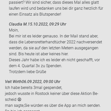
passiert? Wir sind sicher, dass dieses Mal alles glatt
laufen wird und bedanken uns bei dir ganz herzlich für
einen Einsatz als Blutspender!
Claudia M.
15.10.2022, 09:29 Uhr
Moin,
Bei mir ist es lei­der ge­nau­so. In der Mail stand aber,
dass die Le­bens­ret­ter­hand­tü­cher 2022 nach­ver­sen­det
wer­den, da sie auf den letz­ten Me­tern aus­ge­gan­gen
sind. Bis heute ist aber kei­nes hier.
Die­ses Jahr habe ich es lei­der eh nicht ge­schafft, vor
dem 4. Quar­tal 3x zu Spen­den.
Trotz­dem liebe Grüße
Veit Wirth
06.09.2022, 09:00 Uhr
Ich habe be­reits 3mal ge­spen­det,
je­doch wuss­te in Ros­tock kei­ner über diese Ak­ti­on Be­
scheid 😩
man sagte,Sie wür­den es über die App an mich sen­den.