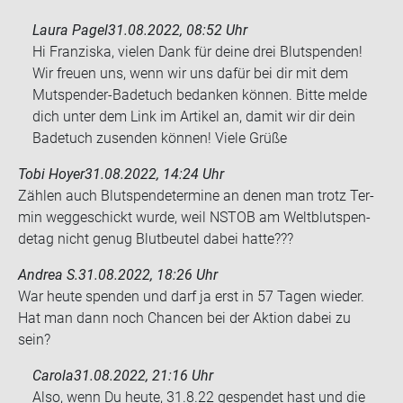
Laura Pagel
31.08.2022, 08:52 Uhr
Hi Franziska, vielen Dank für deine drei Blutspenden!
Wir freuen uns, wenn wir uns dafür bei dir mit dem
Mutspender-Badetuch bedanken können. Bitte melde
dich unter dem Link im Artikel an, damit wir dir dein
Badetuch zusenden können! Viele Grüße
Tobi Hoyer
31.08.2022, 14:24 Uhr
Zäh­len auch Blut­spen­de­ter­mi­ne an denen man trotz Ter­
min weg­ge­schickt wurde, weil NSTOB am Welt­blut­spen­
de­tag nicht genug Blut­beu­tel dabei hatte???
Andrea S.
31.08.2022, 18:26 Uhr
War heute spen­den und darf ja erst in 57 Tagen wie­der.
Hat man dann noch Chan­cen bei der Ak­ti­on dabei zu
sein?
Carola
31.08.2022, 21:16 Uhr
Also, wenn Du heute, 31.8.22 ge­spen­det hast und die