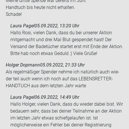
Meine drit­te Spen­de war be­reits im Juni.
Hand­tuch bis heute nicht er­hal­ten.
Scha­de!
Laura Pagel
05.09.2022, 13:20 Uhr
Hallo Rosi, vielen Dank, dass du bei unserer Aktion
mitgemacht und drei Mal Blut gespendet hast! Der
Versand der Badetücher startet erst mit Ende der Aktion.
Bitte hab noch etwas Geduld :) Viele Grüße!
Holger Dopmann
05.09.2022, 21:33 Uhr
Als re­gel­mä­ßi­ger Spen­der nehme ich na­tür­lich auch wie­
der teil auch wenn ich noch auf das LE­BENS­RET­TER­
HAND­TUCH aus dem letz­ten Jahr warte
Laura Pagel
06.09.2022, 14:49 Uhr
Hallo Holger, vielen Dank, dass du wieder dabei bist. Wir
bedauern sehr, dass bei deiner Teilnahme an der Aktion
im letzten Jahr etwas schiefgelaufen ist. Ist
möglicherweise ein Fehler bei deiner Registrierung