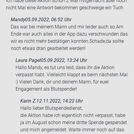
Ich habe diese Ak­ti­on schon 2 Mal mit­ge­macht aber noch
nicht Mal eine Ant­wort be­kom­men ge­schwei­ge ein Tuch
Mandy
05.09.2022, 06:52 Uhr
Das war bei mei­nem Mann und mir lei­der auch so.Am
Ende war auch alles in der App dazu ver­schwun­den das
wir es nicht mehr be­stä­ti­gen konn­ten.Scha­de,da soll­te
noch etwas dran ge­ar­bei­tet wer­den!
Laura Pagel
05.09.2022, 13:24 Uhr
Hallo Mandy, es tut uns leid, dass ihr die Aktion
verpasst habt. Vielleicht klappt es beim nächsten Mal
:) Vielen Dank, dir und deinem Mann, für euer
Engagement als Blutspender!
Karin Z.
12.11.2022, 14:22 Uhr
Hallo lie­ber Blut­spen­de­dienst,
die Ak­ti­on habe ich ei­gent­lich nicht ver­passt, habe
ja im Au­gust schon meine drit­te Spen­de ge­spen­det
und mich an­ge­mel­det. Warte immer noch auf das