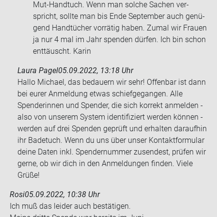
Mut-​Handtuch. Wenn man sol­che Sa­chen ver­
spricht, soll­te man bis Ende Sep­tem­ber auch ge­nü­
gend Hand­tü­cher vor­rä­tig haben. Zumal wir Frau­en
ja nur 4 mal im Jahr spen­den dür­fen. Ich bin schon
ent­täuscht. Karin
Laura Pagel
05.09.2022, 13:18 Uhr
Hallo Michael, das bedauern wir sehr! Offenbar ist dann
bei eurer Anmeldung etwas schiefgegangen. Alle
Spenderinnen und Spender, die sich korrekt anmelden -
also von unserem System identifiziert werden können -
werden auf drei Spenden geprüft und erhalten daraufhin
ihr Badetuch. Wenn du uns über unser Kontaktformular
deine Daten inkl. Spendernummer zusendest, prüfen wir
gerne, ob wir dich in den Anmeldungen finden. Viele
Grüße!
Rosi
05.09.2022, 10:38 Uhr
Ich muß das lei­der auch be­stä­ti­gen.