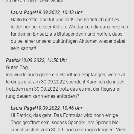
zu be­kom­men? Viele Grüße
Laura Pagel
19.09.2022, 10:43 Uhr
Hallo Kerstin, das tut uns leid! Das Badetuch gibt es
leider nur bei dieser Aktion. Wir danken dir ganz herzlich
für deinen Einsatz als Blutspenderin und hoffen, dass
du bei einer unserer zukünftigen Aktionen wieder dabei
sein kannst!
Patrick
18.09.2022, 11:50 Uhr
Guten Tag,
Ich würde auch gerne ein Hand­tuch emp­fan­gen, werde al­
ler­dings erst am 30.09.2022 spen­den! Kann ich den­noch
trotz­dem am 30.09.2022 trotz das es mit der Re­gis­trie­
rung dau­ern kann eines an­for­dern?
Laura Pagel
19.09.2022, 10:46 Uhr
Hi Patrick, das geht! Das Formular wird noch einige
Tage geöffnet sein, sodass Spender ihre Spende bis
einschließlich zum 30.09. noch eintragen können. Viele