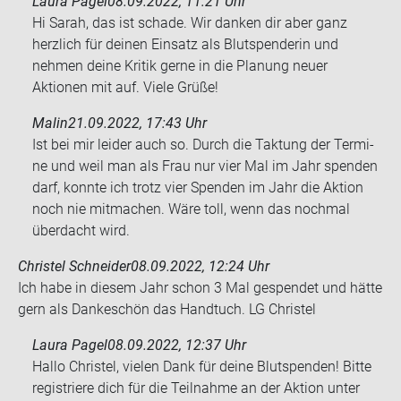
Laura Pagel
08.09.2022, 11:21 Uhr
Hi Sarah, das ist schade. Wir danken dir aber ganz
herzlich für deinen Einsatz als Blutspenderin und
nehmen deine Kritik gerne in die Planung neuer
Aktionen mit auf. Viele Grüße!
Malin
21.09.2022, 17:43 Uhr
Ist bei mir lei­der auch so. Durch die Tak­tung der Ter­mi­
ne und weil man als Frau nur vier Mal im Jahr spen­den
darf, konn­te ich trotz vier Spen­den im Jahr die Ak­ti­on
noch nie mit­ma­chen. Wäre toll, wenn das noch­mal
über­dacht wird.
Christel Schneider
08.09.2022, 12:24 Uhr
Ich habe in die­sem Jahr schon 3 Mal ge­spen­det und hätte
gern als Dan­ke­schön das Hand­tuch. LG Chris­tel
Laura Pagel
08.09.2022, 12:37 Uhr
Hallo Christel, vielen Dank für deine Blutspenden! Bitte
registriere dich für die Teilnahme an der Aktion unter