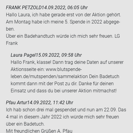
FRANK PETZOLD
14.09.2022, 06:05 Uhr
Hallo Laura, ich habe ge­ra­de erst von der Ak­ti­on ge­hört.
Am Mon­tag habe ich meine 5. Spen­de in 2022 ab­ge­ge­
ben.
Über ein Ba­de­hand­tuch würde ich mich sehr freu­en. LG
Frank
Laura Pagel
15.09.2022, 09:58 Uhr
Hallo Frank, klasse! Dann trag deine Daten auf unserer
Aktionsseite ein: www.blutspende-
leben.de/mutspenden/sammelaktion Dein Badetuch
kommt dann mit der Post zu dir. Danke für deinen
Einsatz und dass du bei unserer Aktion mitmachst!
Pfau Artur
14.09.2022, 11:42 Uhr
Ich hab schon drei mal ge­spen­det und nun am 22.09. Das
4 mal in die­sem Jahr 2022 ich würde mich sehr freu­en
über ein Ba­de­tuch.
Mit freund­li­chen Grü­ßen A. Pfau