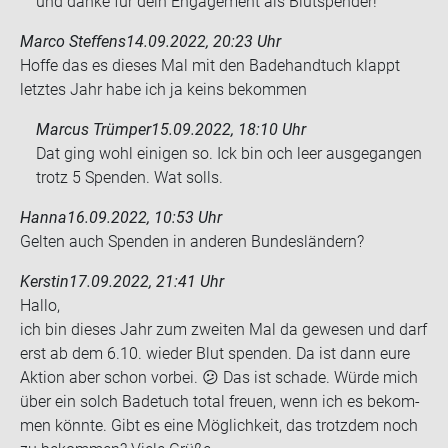
und danke für dein Engagement als Blutspender!
Marco Steffens
14.09.2022, 20:23 Uhr
Hoffe das es die­ses Mal mit den Ba­de­hand­tuch klappt
letz­tes Jahr habe ich ja keins be­kom­men
Marcus Trümper
15.09.2022, 18:10 Uhr
Dat ging wohl ei­ni­gen so. Ick bin och leer aus­ge­gan­gen
trotz 5 Spen­den. Wat solls.
Hanna
16.09.2022, 10:53 Uhr
Gel­ten auch Spen­den in an­de­ren Bun­des­län­dern?
Kerstin
17.09.2022, 21:41 Uhr
Hallo,
ich bin die­ses Jahr zum zwei­ten Mal da ge­we­sen und darf
erst ab dem 6.10. wie­der Blut spen­den. Da ist dann eure
Ak­ti­on aber schon vor­bei. 😕 Das ist scha­de. Würde mich
über ein solch Ba­de­tuch total freu­en, wenn ich es be­kom­
men könn­te. Gibt es eine Mög­lich­keit, das trotz­dem noch