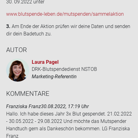
30. 09.2022 unter
www.blutspende-​leben.de/mut­spen­den/sam­mel­ak­ti­on
3.
Am Ende der Ak­ti­on prü­fen wir deine Daten und sen­den
dir dein Ba­de­tuch zu.
AUTOR
Laura Pagel
DRK-Blutspendedienst NSTOB
Marketing-Referentin
KOM­MEN­TA­RE
Franziska Franz
30.08.2022, 17:19 Uhr
Hallo. Ich habe die­ses Jahr 3x Blut ge­spen­det. 21.02.2022
- 30.05.2022 - 29.08.2022 Und möch­te das Mut­spen­der
Hand­tuch gern als Dan­ke­schön be­kom­men. LG Fran­zis­ka
Franz