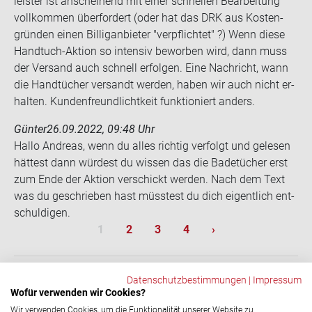
leis­ter ist an­schei­nend mit einer schnel­len Be­ar­bei­tung
voll­kom­men über­for­dert (oder hat das DRK aus Kos­ten­
grün­den einen Bil­lig­an­bie­ter "ver­pflich­tet" ?) Wenn diese
Handtuch-​Aktion so in­ten­siv be­wor­ben wird, dann muss
der Ver­sand auch schnell er­fol­gen. Eine Nach­richt, wann
die Hand­tü­cher ver­sandt wer­den, haben wir auch nicht er­
hal­ten. Kun­den­freund­licht­keit funk­tio­niert an­ders.
Günter
26.09.2022, 09:48 Uhr
Hallo An­dre­as, wenn du alles rich­tig ver­folgt und ge­le­sen
hät­test dann wür­dest du wis­sen das die Ba­de­tü­cher erst
zum Ende der Ak­ti­on ver­schickt wer­den. Nach dem Text
was du ge­schrie­ben hast müss­test du dich ei­gent­lich ent­
schul­di­gen.
Sei­ten­num­me­rie­rung
Aktuelle Seite
Seite
Seite
Seite
Nächste Seite
1
2
3
4
›
Datenschutzbestimmungen
|
Impressum
Wofür verwenden wir Cookies?
ZURÜCK
Wir verwenden Cookies, um die Funktionalität unserer Website zu