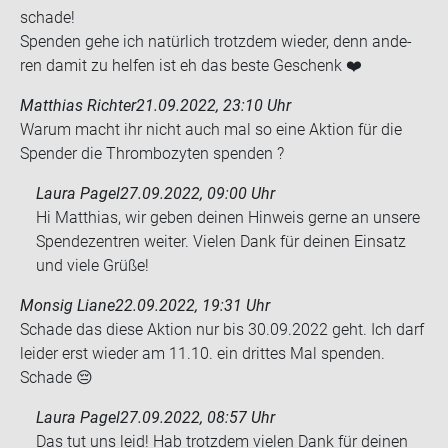
scha­de!
Spen­den gehe ich na­tür­lich trotz­dem wie­der, denn an­de­
ren damit zu hel­fen ist eh das beste Ge­schenk ❤️
Matthias Richter
21.09.2022, 23:10 Uhr
Warum macht ihr nicht auch mal so eine Ak­ti­on für die
Spen­der die Throm­bo­zy­ten spen­den ?
Laura Pagel
27.09.2022, 09:00 Uhr
Hi Matthias, wir geben deinen Hinweis gerne an unsere
Spendezentren weiter. Vielen Dank für deinen Einsatz
und viele Grüße!
Monsig Liane
22.09.2022, 19:31 Uhr
Scha­de das diese Ak­ti­on nur bis 30.09.2022 geht. Ich darf
lei­der erst wie­der am 11.10. ein drit­tes Mal spen­den.
Scha­de 😔
Laura Pagel
27.09.2022, 08:57 Uhr
Das tut uns leid! Hab trotzdem vielen Dank für deinen