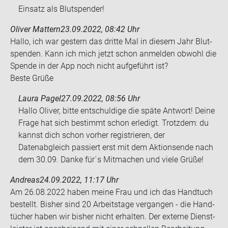
Einsatz als Blutspender!
Oliver Mattern
23.09.2022, 08:42 Uhr
Hallo, ich war ges­tern das drit­te Mal in die­sem Jahr Blut­
spen­den. Kann ich mich jetzt schon an­mel­den ob­wohl die
Spen­de in der App noch nicht auf­ge­führt ist?
Beste Grüße
Laura Pagel
27.09.2022, 08:56 Uhr
Hallo Oliver, bitte entschuldige die späte Antwort! Deine
Frage hat sich bestimmt schon erledigt. Trotzdem: du
kannst dich schon vorher registrieren, der
Datenabgleich passiert erst mit dem Aktionsende nach
dem 30.09. Danke für´s Mitmachen und viele Grüße!
Andreas
24.09.2022, 11:17 Uhr
Am 26.08.2022 haben meine Frau und ich das Hand­tuch
be­stellt. Bis­her sind 20 Ar­beits­ta­ge ver­gan­gen - die Hand­
tü­cher haben wir bis­her nicht er­hal­ten. Der ex­ter­ne Dienst­