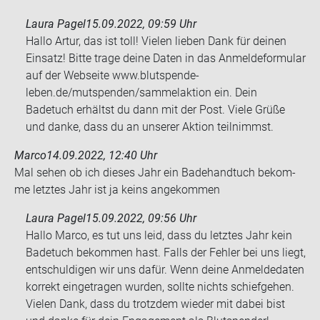
Laura Pagel
15.09.2022, 09:59 Uhr
Hallo Artur, das ist toll! Vielen lieben Dank für deinen
Einsatz! Bitte trage deine Daten in das Anmeldeformular
auf der Webseite www.blutspende-
leben.de/mutspenden/sammelaktion ein. Dein
Badetuch erhältst du dann mit der Post. Viele Grüße
und danke, dass du an unserer Aktion teilnimmst.
Marco
14.09.2022, 12:40 Uhr
Mal sehen ob ich die­ses Jahr ein Ba­de­hand­tuch be­kom­
me letz­tes Jahr ist ja keins an­ge­kom­men
Laura Pagel
15.09.2022, 09:56 Uhr
Hallo Marco, es tut uns leid, dass du letztes Jahr kein
Badetuch bekommen hast. Falls der Fehler bei uns liegt,
entschuldigen wir uns dafür. Wenn deine Anmeldedaten
korrekt eingetragen wurden, sollte nichts schiefgehen.
Vielen Dank, dass du trotzdem wieder mit dabei bist