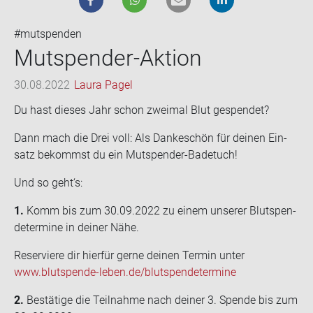
#mutspenden
Mutspender-​Aktion
30.08.2022
Laura Pagel
Du hast die­ses Jahr schon zwei­mal Blut ge­spen­det?
Dann mach die Drei voll: Als Dan­ke­schön für dei­nen Ein­
satz be­kommst du ein Mutspender-​Badetuch!
Und so geht‘s:
1.
Komm bis zum 30.09.2022 zu einem un­se­rer Blut­spen­
de­ter­mi­ne in dei­ner Nähe.
Re­ser­vie­re dir hier­für gerne dei­nen Ter­min unter
www.blutspende-​leben.de/blut­spen­de­ter­mi­ne
2.
Be­stä­ti­ge die Teil­nah­me nach dei­ner 3. Spen­de bis zum