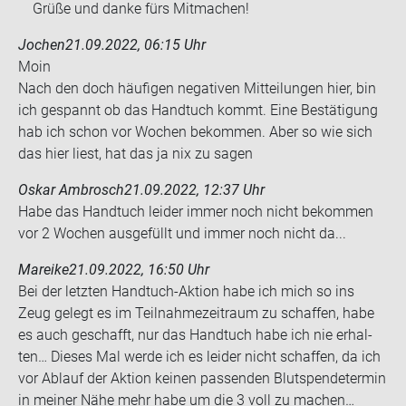
Grüße und danke fürs Mitmachen!
Jochen
21.09.2022, 06:15 Uhr
Moin
Nach den doch häu­fi­gen ne­ga­ti­ven Mit­tei­lun­gen hier, bin
ich ge­spannt ob das Hand­tuch kommt. Eine Be­stä­ti­gung
hab ich schon vor Wo­chen be­kom­men. Aber so wie sich
das hier liest, hat das ja nix zu sagen
Oskar Ambrosch
21.09.2022, 12:37 Uhr
Habe das Hand­tuch lei­der immer noch nicht be­kom­men
vor 2 Wo­chen aus­ge­füllt und immer noch nicht da...
Mareike
21.09.2022, 16:50 Uhr
Bei der letz­ten Handtuch-​Aktion habe ich mich so ins
Zeug ge­legt es im Teil­nah­me­zeit­raum zu schaf­fen, habe
es auch ge­schafft, nur das Hand­tuch habe ich nie er­hal­
ten… Die­ses Mal werde ich es lei­der nicht schaf­fen, da ich
vor Ab­lauf der Ak­ti­on kei­nen pas­sen­den Blut­spen­de­ter­min
in mei­ner Nähe mehr habe um die 3 voll zu ma­chen…