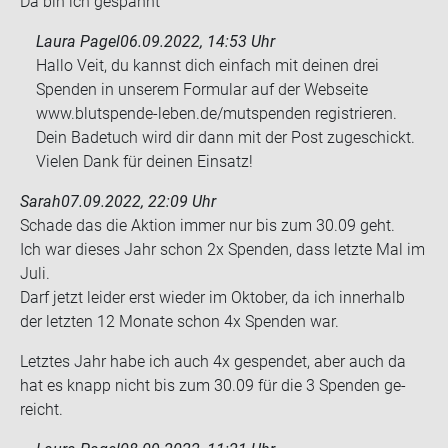
Da bin ich ge­spannt
Laura Pagel
06.09.2022, 14:53 Uhr
Hallo Veit, du kannst dich einfach mit deinen drei
Spenden in unserem Formular auf der Webseite
www.blutspende-leben.de/mutspenden registrieren.
Dein Badetuch wird dir dann mit der Post zugeschickt.
Vielen Dank für deinen Einsatz!
Sarah
07.09.2022, 22:09 Uhr
Scha­de das die Ak­ti­on immer nur bis zum 30.09 geht.
Ich war die­ses Jahr schon 2x Spen­den, dass letz­te Mal im
Juli.
Darf jetzt lei­der erst wie­der im Ok­to­ber, da ich in­ner­halb
der letz­ten 12 Mo­na­te schon 4x Spen­den war.
Letz­tes Jahr habe ich auch 4x ge­spen­det, aber auch da
hat es knapp nicht bis zum 30.09 für die 3 Spen­den ge­
reicht.