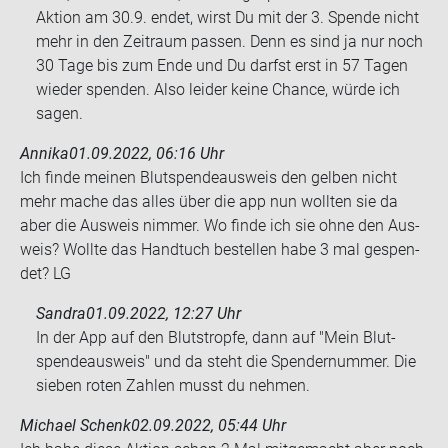
Ak­ti­on am 30.9. endet, wirst Du mit der 3. Spen­de nicht
mehr in den Zeit­raum pas­sen. Denn es sind ja nur noch
30 Tage bis zum Ende und Du darfst erst in 57 Tagen
wie­der spen­den. Also lei­der keine Chan­ce, würde ich
sagen.
Annika
01.09.2022, 06:16 Uhr
Ich finde mei­nen Blut­spen­de­aus­weis den gel­ben nicht
mehr mache das alles über die app nun woll­ten sie da
aber die Aus­weis nim­mer. Wo finde ich sie ohne den Aus­
weis? Woll­te das Hand­tuch be­stel­len habe 3 mal ge­spen­
det? LG
Sandra
01.09.2022, 12:27 Uhr
In der App auf den Bluts­trop­fe, dann auf "Mein Blut­
spen­de­aus­weis" und da steht die Spen­der­num­mer. Die
sie­ben roten Zah­len musst du neh­men.
Michael Schenk
02.09.2022, 05:44 Uhr