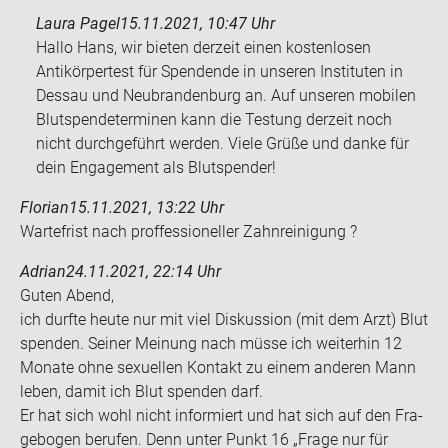
Laura Pagel
15.11.2021, 10:47 Uhr
Hallo Hans, wir bieten derzeit einen kostenlosen
Antikörpertest für Spendende in unseren Instituten in
Dessau und Neubrandenburg an. Auf unseren mobilen
Blutspendeterminen kann die Testung derzeit noch
nicht durchgeführt werden. Viele Grüße und danke für
dein Engagement als Blutspender!
Florian
15.11.2021, 13:22 Uhr
War­te­frist nach prof­fes­sio­nel­ler Zahn­rei­ni­gung ?
Adrian
24.11.2021, 22:14 Uhr
Guten Abend,
ich durf­te heute nur mit viel Dis­kus­si­on (mit dem Arzt) Blut
spen­den. Sei­ner Mei­nung nach müsse ich wei­ter­hin 12
Mo­na­te ohne se­xu­el­len Kon­takt zu einem an­de­ren Mann
leben, damit ich Blut spen­den darf.
Er hat sich wohl nicht in­for­miert und hat sich auf den Fra­
ge­bo­gen be­ru­fen. Denn unter Punkt 16 „Frage nur für