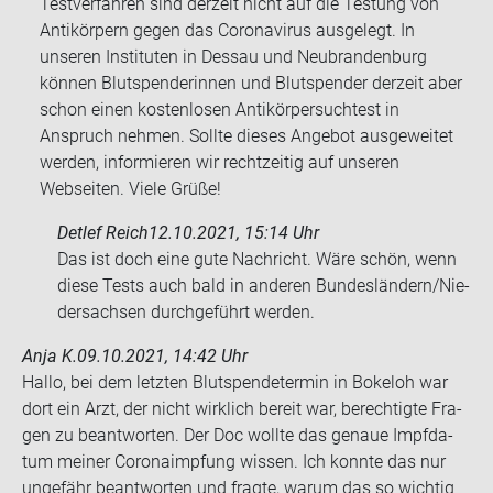
Testverfahren sind derzeit nicht auf die Testung von
Antikörpern gegen das Coronavirus ausgelegt. In
unseren Instituten in Dessau und Neubrandenburg
können Blutspenderinnen und Blutspender derzeit aber
schon einen kostenlosen Antikörpersuchtest in
Anspruch nehmen. Sollte dieses Angebot ausgeweitet
werden, informieren wir rechtzeitig auf unseren
Webseiten. Viele Grüße!
Detlef Reich
12.10.2021, 15:14 Uhr
Das ist doch eine gute Nach­richt. Wäre schön, wenn
diese Tests auch bald in an­de­ren Bun­des­län­dern/Nie­
der­sach­sen durch­ge­führt wer­den.
Anja K.
09.10.2021, 14:42 Uhr
Hallo, bei dem letz­ten Blut­spen­de­ter­min in Bo­kel­oh war
dort ein Arzt, der nicht wirk­lich be­reit war, be­rech­tig­te Fra­
gen zu be­ant­wor­ten. Der Doc woll­te das ge­naue Impf­da­
tum mei­ner Co­ro­na­imp­fung wis­sen. Ich konn­te das nur
un­ge­fähr be­ant­wor­ten und frag­te, warum das so wich­tig