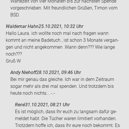
Wartezeit von vier Monaten bis zur nächsten Spende
vorgeschrieben. Mit freundlichen Grüßen, Timon vom
BSD.
Waldemar Hahn
25.10.2021, 10:32 Uhr
Hallo Laura. ich woll­te noch mal nach fra­gen wann
kommt an meine Ba­de­tuch , ist schon 3 Mo­na­te ver­gan­
gen und nicht an­ge­kom­men .Wann denn??? Wie lange
noch???
Gruß W
Andy Niehoff
28.10.2021, 09:46 Uhr
Bei mir genau das glei­che. Ich war in dem Zeit­raum
sogar mehr als drei mal spen­den. Und trotz­dem bis
heute noch nichts... -.-
René
31.10.2021, 08:21 Uhr
Es ist mög­lich, dass Ihr euch zu lang­sam dafür ge­
mel­det habt. Die Tü­cher waren li­mi­tiert vor­han­den.
Trotz­dem hoffe ich, dass Ihr eure noch be­kommt. Es