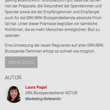
ge­lung aus­drück­lich. Grund­sätz­lich gilt, dass die Si­cher­
heit der Prä­pa­ra­te, die Ge­sund­heit der Spen­de­rin­nen und
Spen­der sowie die der Emp­fän­ge­rin­nen und Emp­fän­ger
auch für die DRK/BRK Blut­spen­de­diens­te ab­so­lu­te Prio­ri­
tät hat. Unter die­ser Prä­mis­se be­grü­ßen wir sämt­li­che
Richt­li­ni­en, die es mehr Men­schen er­mög­li­chen, Blut zu
spen­den.
Eine Um­set­zung der neuen Re­gu­la­ri­en auf allen DRK/BRK
Blutspende-​Terminen er­folgt so schnell wie mög­lich.
MEHR DAZU
AUTOR
Laura Pagel
DRK-Blutspendedienst NSTOB
Marketing-Referentin