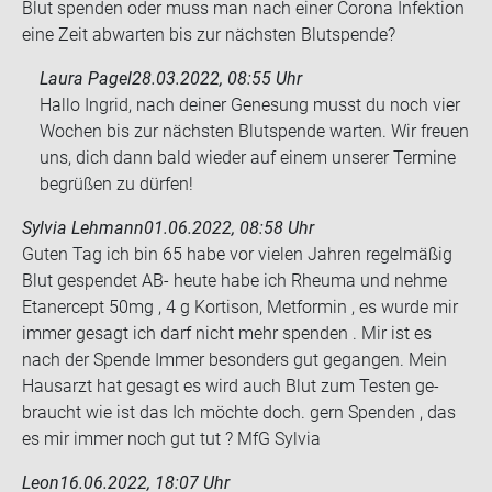
Blut spen­den oder muss man nach einer Co­ro­na In­fek­ti­on
eine Zeit ab­war­ten bis zur nächs­ten Blut­spen­de?
Laura Pagel
28.03.2022, 08:55 Uhr
Hallo Ingrid, nach deiner Genesung musst du noch vier
Wochen bis zur nächsten Blutspende warten. Wir freuen
uns, dich dann bald wieder auf einem unserer Termine
begrüßen zu dürfen!
Sylvia Lehmann
01.06.2022, 08:58 Uhr
Guten Tag ich bin 65 habe vor vie­len Jah­ren re­gel­mä­ßig
Blut ge­spen­det AB- heute habe ich Rheu­ma und nehme
Eta­ner­cept 50mg , 4 g Kor­ti­son, Met­for­min , es wurde mir
immer ge­sagt ich darf nicht mehr spen­den . Mir ist es
nach der Spen­de Immer be­son­ders gut ge­gan­gen. Mein
Haus­arzt hat ge­sagt es wird auch Blut zum Tes­ten ge­
braucht wie ist das Ich möch­te doch. gern Spen­den , das
es mir immer noch gut tut ? MfG Syl­via
Leon
16.06.2022, 18:07 Uhr