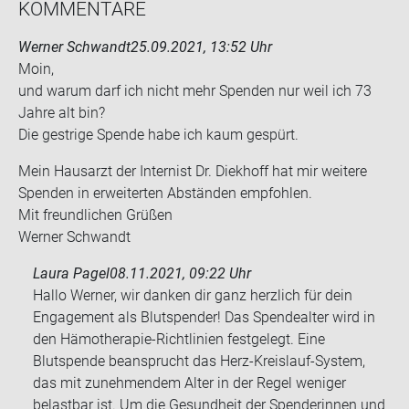
KOM­MEN­TA­RE
Werner Schwandt
25.09.2021, 13:52 Uhr
Moin,
und warum darf ich nicht mehr Spen­den nur weil ich 73
Jahre alt bin?
Die gest­ri­ge Spen­de habe ich kaum ge­spürt.
Mein Haus­arzt der In­ter­nist Dr. Diek­hoff hat mir wei­te­re
Spen­den in er­wei­ter­ten Ab­stän­den emp­foh­len.
Mit freund­li­chen Grü­ßen
Wer­ner Schwandt
Laura Pagel
08.11.2021, 09:22 Uhr
Hallo Werner, wir danken dir ganz herzlich für dein
Engagement als Blutspender! Das Spendealter wird in
den Hämotherapie-Richtlinien festgelegt. Eine
Blutspende beansprucht das Herz-Kreislauf-System,
das mit zunehmendem Alter in der Regel weniger
belastbar ist. Um die Gesundheit der Spenderinnen und