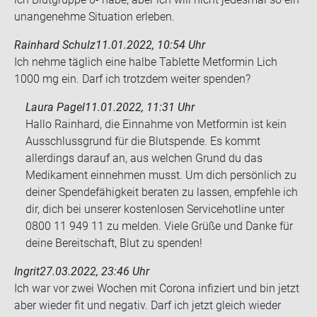
un­an­ge­neh­me Si­tua­ti­on er­le­ben.
Rainhard Schulz
11.01.2022, 10:54 Uhr
Ich nehme täg­lich eine halbe Ta­blet­te Met­for­min Lich
1000 mg ein. Darf ich trotz­dem wei­ter spen­den?
Laura Pagel
11.01.2022, 11:31 Uhr
Hallo Rainhard, die Einnahme von Metformin ist kein
Ausschlussgrund für die Blutspende. Es kommt
allerdings darauf an, aus welchen Grund du das
Medikament einnehmen musst. Um dich persönlich zu
deiner Spendefähigkeit beraten zu lassen, empfehle ich
dir, dich bei unserer kostenlosen Servicehotline unter
0800 11 949 11 zu melden. Viele Grüße und Danke für
deine Bereitschaft, Blut zu spenden!
Ingrit
27.03.2022, 23:46 Uhr
Ich war vor zwei Wo­chen mit Co­ro­na in­fi­ziert und bin jetzt
aber wie­der fit und ne­ga­tiv. Darf ich jetzt gleich wie­der