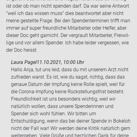
ist oder ob man nicht spen­den darf. Da war seine Ant­wort
"weil ich das wis­sen muss" dies be­ant­wor­tet aber nicht
meine ge­stell­te Frage. Bei den Spen­den­ter­mi­nen trifft man
immer auf super freund­li­che Mit­ar­bei­ter oder Hel­fer, aber
die­ser Doc geht gar­nicht. Der ver­grault Mit­ar­bei­ter, Frei­wil­
li­ge und vor allem Spen­der. Ich habe lei­der ver­ges­sen, wie
der Doc heisst.
Laura Pagel
11.10.2021, 10:00 Uhr
Hallo Anja, tut uns leid, dass du mit unserem Arzt nicht
zufrieden warst. Es ist, wie du sagst, richtig, dass das
genaue Datum der Impfung keine Rolle spielt, weil für
die Corona-Impfung keine Rückstellungsfrist besteht.
Freundlichkeit ist uns besonders wichtig, weil wir
natürlich wollen, dass unsere Spenderinnen und
Spender sich wohl fühlen. Wir bitten um
Entschuldigung, wenn das bei deiner Spende in Bokeloh
nicht der Fall war! Wir werden deine Kritik natürlich gern
weitergeben. Viele Grüße und herzlichen Dank für deine