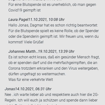
Für eine Blut­spen­de ist es un­er­heb­lich, ob man gegen
Covid19 ge­impft ist
Laura Pagel
11.10.2021, 10:08 Uhr
Hallo Jonas, Dagmar hat es schon richtig beantwortet:
Für die Blutspende spielt es keine Rolle, ob der Spender
oder die Spenderin geimpft ist. Wir freuen uns, wenn du
kommst! Viele Grüße!
Johannes Matth…
19.10.2021, 13:39 Uhr
Es ist schon echt krass, daß ein ge­sün­der Mensch fragt,
ob er spen­den darf und die mehr­fach­ge­impf­ten, die an
Co­ro­na trotz­dem er­kran­ken und den Virus wei­ter­ge­ben,
dür­fen un­ge­fragt so wei­ter­ma­chen.
Was für eine ver­kehr­te Welt
Jonas
14.10.2021, 06:31 Uhr
Nee ..ich warte lie­ber ab und re­spek­tie­re auch hier die 2G-​
Regeln. Ich will euch ja schüt­zen und spen­de dann lie­ber