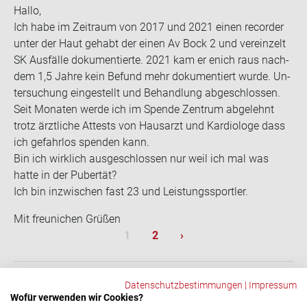
Hallo,
Ich habe im Zeit­raum von 2017 und 2021 einen re­cor­der
unter der Haut ge­habt der einen Av Bock 2 und ver­ein­zelt
SK Aus­fäl­le do­ku­men­tier­te. 2021 kam er enich raus nach­
dem 1,5 Jahre kein Be­fund mehr do­ku­men­tiert wurde. Un­
ter­su­chung ein­ge­stellt und Be­hand­lung ab­ge­schlos­sen.
Seit Mo­na­ten werde ich im Spen­de Zen­trum ab­ge­lehnt
trotz ärzt­li­che At­tests von Haus­arzt und Kar­dio­lo­ge dass
ich ge­fahr­los spen­den kann.
Bin ich wirk­lich aus­ge­schlos­sen nur weil ich mal was
hatte in der Pu­ber­tät?
Ich bin in­zwi­schen fast 23 und Leis­tungs­sport­ler.
Mit fre­u­ni­chen Grü­ßen
Sei­ten­num­me­rie­rung
Aktuelle Seite
Seite
Nächste Seite
1
2
›
Datenschutzbestimmungen
|
Impressum
Wofür verwenden wir Cookies?
ZURÜCK