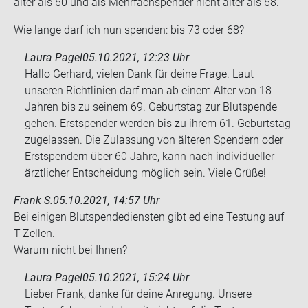
älter als 60 und als Mehr­fach­spen­der nicht älter als 68.
Wie lange darf ich nun spen­den: bis 73 oder 68?
Laura Pagel
05.10.2021, 12:23 Uhr
Hallo Gerhard, vielen Dank für deine Frage. Laut
unseren Richtlinien darf man ab einem Alter von 18
Jahren bis zu seinem 69. Geburtstag zur Blutspende
gehen. Erstspender werden bis zu ihrem 61. Geburtstag
zugelassen. Die Zulassung von älteren Spendern oder
Erstspendern über 60 Jahre, kann nach individueller
ärztlicher Entscheidung möglich sein. Viele Grüße!
Frank S.
05.10.2021, 14:57 Uhr
Bei ei­ni­gen Blut­spen­de­diens­ten gibt ed eine Tes­tung auf
T-​Zellen.
Warum nicht bei Ihnen?
Laura Pagel
05.10.2021, 15:24 Uhr
Lieber Frank, danke für deine Anregung. Unsere