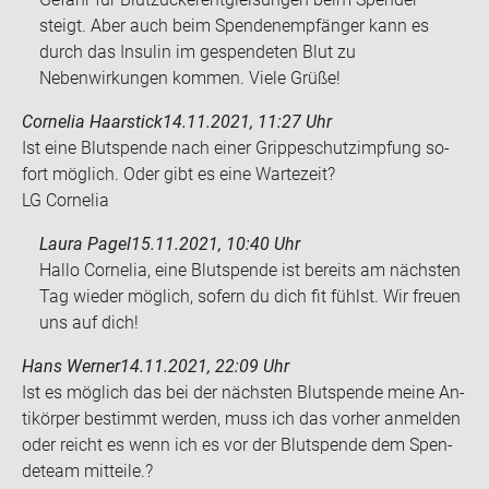
steigt. Aber auch beim Spendenempfänger kann es
durch das Insulin im gespendeten Blut zu
Nebenwirkungen kommen. Viele Grüße!
Cornelia Haarstick
14.11.2021, 11:27 Uhr
Ist eine Blut­spen­de nach einer Grip­pe­schutz­imp­fung so­
fort mög­lich. Oder gibt es eine War­te­zeit?
LG Cor­ne­lia
Laura Pagel
15.11.2021, 10:40 Uhr
Hallo Cornelia, eine Blutspende ist bereits am nächsten
Tag wieder möglich, sofern du dich fit fühlst. Wir freuen
uns auf dich!
Hans Werner
14.11.2021, 22:09 Uhr
Ist es mög­lich das bei der nächs­ten Blut­spen­de meine An­
ti­kör­per be­stimmt wer­den, muss ich das vor­her an­mel­den
oder reicht es wenn ich es vor der Blut­spen­de dem Spen­
de­team mit­tei­le.?