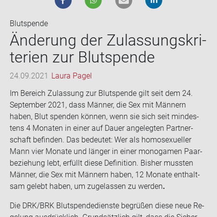
Blutspende
Än­de­rung der Zu­las­sungs­kri­
te­ri­en zur Blut­spen­de
24.09.2021
Laura Pagel
Im Be­reich Zu­las­sung zur Blut­spen­de gilt seit dem 24.
Sep­tem­ber 2021, dass Män­ner, die Sex mit Män­nern
haben, Blut spen­den kön­nen, wenn sie sich seit min­des­
tens 4 Mo­na­ten in einer auf Dauer an­ge­leg­ten Part­ner­
schaft be­fin­den. Das be­deu­tet: Wer als ho­mo­se­xu­el­ler
Mann vier Mo­na­te und län­ger in einer mo­no­ga­men Paar­
be­zie­hung lebt, er­füllt diese De­fi­ni­ti­on. Bis­her muss­ten
Män­ner, die Sex mit Män­nern haben, 12 Mo­na­te ent­halt­
sam ge­lebt haben, um zu­ge­las­sen zu wer­den
.
Die DRK/BRK Blut­spen­de­diens­te be­grü­ßen diese neue Re­