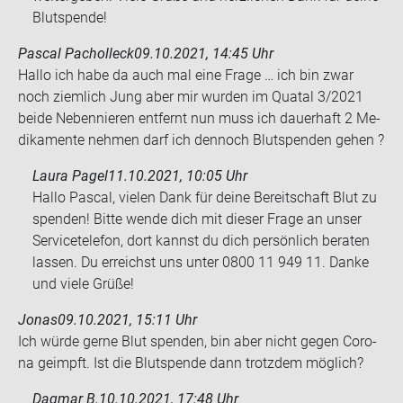
Blutspende!
Pascal Pacholleck
09.10.2021, 14:45 Uhr
Hallo ich habe da auch mal eine Frage … ich bin zwar
noch ziem­lich Jung aber mir wur­den im Qua­tal 3/2021
beide Ne­ben­nie­ren ent­fernt nun muss ich dau­er­haft 2 Me­
di­ka­men­te neh­men darf ich den­noch Blut­spen­den gehen ?
Laura Pagel
11.10.2021, 10:05 Uhr
Hallo Pascal, vielen Dank für deine Bereitschaft Blut zu
spenden! Bitte wende dich mit dieser Frage an unser
Servicetelefon, dort kannst du dich persönlich beraten
lassen. Du erreichst uns unter 0800 11 949 11. Danke
und viele Grüße!
Jonas
09.10.2021, 15:11 Uhr
Ich würde gerne Blut spen­den, bin aber nicht gegen Co­ro­
na ge­impft. Ist die Blut­spen­de dann trotz­dem mög­lich?
Dagmar B.
10.10.2021, 17:48 Uhr