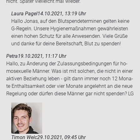
nicht. Spä­ter viel­leicht mal wie­der.
Laura Pagel
14.10.2021, 13:19 Uhr
Hallo Jonas, auf den Blutspendeterminen gelten keine
G-Regeln. Unsere Hygienemaßnahmen gewährleisten
einen hohen Schutz für alle Anwesenden. Viele Grüße
und danke für deine Bereitschaft, Blut zu spenden!
Petra
19.10.2021, 11:17 Uhr
Hallo, zu Än­de­rung der Zu­las­sungs­be­din­gun­gen für ho­
mo­se­xu­el­le Män­ner. Was ist mit sol­chen, die nicht in einer
ak­ti­ven Be­zie­hung leben - gilt dann immer noch 12 Mo­na­
te Ent­halt­sam­keit oder vier Mo­na­te an­ge­lehnt an die neue
Re­ge­lung oder dür­fen diese Män­ner gar nicht spen­den? LG
Timon Welc
29.10.2021, 09:45 Uhr