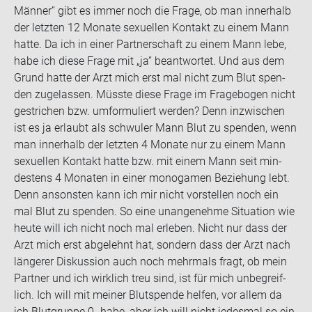
Män­ner“ gibt es immer noch die Frage, ob man in­ner­halb
der letz­ten 12 Mo­na­te se­xu­el­len Kon­takt zu einem Mann
hatte. Da ich in einer Part­ner­schaft zu einem Mann lebe,
habe ich diese Frage mit „ja“ be­ant­wor­tet. Und aus dem
Grund hatte der Arzt mich erst mal nicht zum Blut spen­
den zu­ge­las­sen. Müss­te diese Frage im Fra­ge­bo­gen nicht
ge­stri­chen bzw. um­for­mu­liert wer­den? Denn in­zwi­schen
ist es ja er­laubt als schwu­ler Mann Blut zu spen­den, wenn
man in­ner­halb der letz­ten 4 Mo­na­te nur zu einem Mann
se­xu­el­len Kon­takt hatte bzw. mit einem Mann seit min­
des­tens 4 Mo­na­ten in einer mo­no­ga­men Be­zie­hung lebt.
Denn an­sons­ten kann ich mir nicht vor­stel­len noch ein
mal Blut zu spen­den. So eine un­an­ge­neh­me Si­tua­ti­on wie
heute will ich nicht noch mal er­le­ben. Nicht nur dass der
Arzt mich erst ab­ge­lehnt hat, son­dern dass der Arzt nach
län­ge­rer Dis­kus­si­on auch noch mehr­mals fragt, ob mein
Part­ner und ich wirk­lich treu sind, ist für mich un­be­greif­
lich. Ich will mit mei­ner Blut­spen­de hel­fen, vor allem da
ich Blut­grup­pe 0- habe, aber ich will nicht je­des­mal so ein