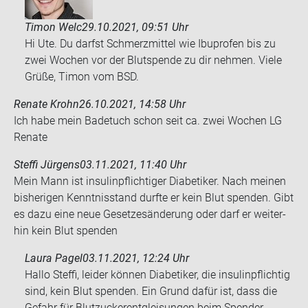
Timon Welc
29.10.2021, 09:51 Uhr
Hi Ute. Du darfst Schmerzmittel wie Ibuprofen bis zu
zwei Wochen vor der Blutspende zu dir nehmen. Viele
Grüße, Timon vom BSD.
Renate Krohn
26.10.2021, 14:58 Uhr
Ich habe mein Ba­de­tuch schon seit ca. zwei Wo­chen LG
Re­na­te
Steffi Jürgens
03.11.2021, 11:40 Uhr
Mein Mann ist in­su­lin­pflich­ti­ger Dia­be­ti­ker. Nach mei­nen
bis­he­ri­gen Kennt­nis­stand durf­te er kein Blut spen­den. Gibt
es dazu eine neue Ge­set­zes­än­de­rung oder darf er wei­ter­
hin kein Blut spen­den
Laura Pagel
03.11.2021, 12:24 Uhr
Hallo Steffi, leider können Diabetiker, die insulinpflichtig
sind, kein Blut spenden. Ein Grund dafür ist, dass die
Gefahr für Blutzuckerentgleisungen beim Spender