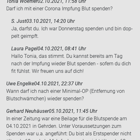
Tonia Woeffler
02.10.2021, 11:58 Uhr
Darf ich mit einer Co­ro­na Imp­fung Blut spen­den?
S. Just
03.10.2021, 14:20 Uhr
Ja, darfst du. Ich war Don­ners­tag spen­den und bin dop­
pelt ge­impft.
Laura Pagel
04.10.2021, 08:41 Uhr
Hallo Tonia, das stimmt. Du kannst bereits am Tag
nach der Impfung wieder Blut spenden - sofern du dich
fit fühlst. Wir freuen uns auf dich!
Uwe Engelke
04.10.2021, 22:37 Uhr
Wann darf ich nach einer Minimal-​OP (Ent­fer­nung von
Blut­schwäm­chen) wie­der spen­den?
Gerhard Neuhäuser
05.10.2021, 11:45 Uhr
In einer Zei­tung war eine Bei­la­ge für die Blut­spen­de am
04.10.2021 in Gehr­den. Unter Vor­aus­set­zun­gen zum
Spen­den war u.a. an­ge­führt: Du bist als Erst­spen­der nicht