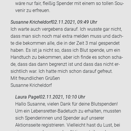
wäre nur fair, flei­ßig Spen­der mit einem so tol­len Sou­
ve­nir zu er­freu­en.
Susanne Kricheldorf
02.11.2021, 09:49 Uhr
Ich warte auch ver­ge­bens dar­auf. Ich wuss­te gar nicht,
dass man sich noch mal extra mel­den muss und dach­
te die be­kom­men alle, die in der Zeit 3 mal ge­spen­det
haben. Es ist ja nicht so, dass ich Blut spen­de, um ein
Hand­tuch zu be­kom­men, aber ich finde es schon scha­
de, dass das dann be­grenzt ist und dass das nicht er­
sicht­lich war. Ich hatte mich schon dar­auf ge­freut.
Mit freund­li­chen Grü­ßen
Su­san­ne Kri­chel­dorf
Laura Pagel
02.11.2021, 10:10 Uhr
Hallo Susanne, vielen Dank für deine Blutspenden!
Um ein Lebensretter-Badetuch zu erhalten, mussten
sich Spenderinnen und Spender auf unserer
Aktionsseite registrieren. Vielleicht hast du Lust, bei