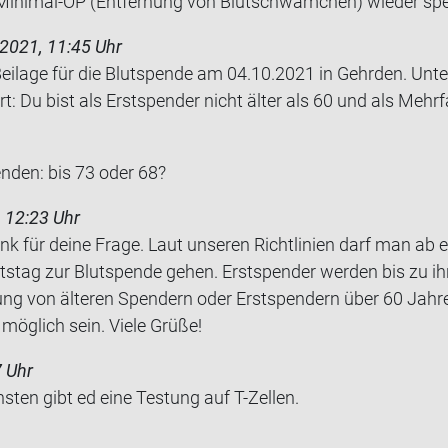
inimal-​OP (Ent­fer­nung von Blut­schwäm­chen) wie­der sp
2021, 11:45 Uhr
Bei­la­ge für die Blut­spen­de am 04.10.2021 in Gehr­den. Unt
t: Du bist als Erst­spen­der nicht älter als 60 und als Mehr­f
n­den: bis 73 oder 68?
 12:23 Uhr
ank für deine Frage. Laut unseren Richtlinien darf man ab 
tstag zur Blutspende gehen. Erstspender werden bis zu i
ng von älteren Spendern oder Erstspendern über 60 Jahre,
 möglich sein. Viele Grüße!
7 Uhr
ens­ten gibt ed eine Tes­tung auf T-​Zellen.