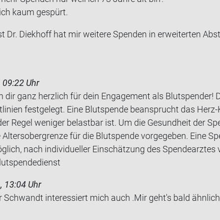
 ich kaum ge­spürt.
t Dr. Diek­hoff hat mir wei­te­re Spen­den in er­wei­ter­ten Ab­
 09:22 Uhr
n dir ganz herzlich für dein Engagement als Blutspender! 
inien festgelegt. Eine Blutspende beansprucht das Herz-
er Regel weniger belastbar ist. Um die Gesundheit der S
 Altersobergrenze für die Blutspende vorgegeben. Eine Sp
öglich, nach individueller Einschätzung des Spendearztes v
Blutspendedienst
, 13:04 Uhr
Schwandt in­ter­es­siert mich auch .Mir geht's bald ähn­lich