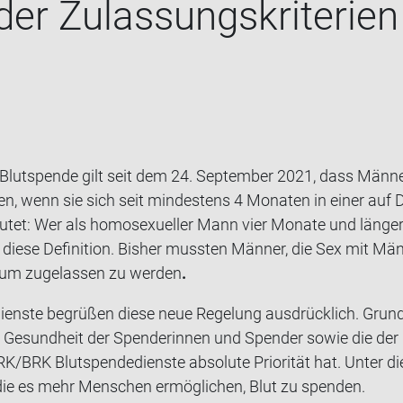
er Zu­las­sungs­kri­te­ri­e
 Blut­spen­de gilt seit dem 24. Sep­tem­ber 2021, dass Män­n
n, wenn sie sich seit min­des­tens 4 Mo­na­ten in einer auf Da
u­tet: Wer als ho­mo­se­xu­el­ler Mann vier Mo­na­te und län­g
lt diese De­fi­ni­ti­on. Bis­her muss­ten Män­ner, die Sex mit M
 um zu­ge­las­sen zu wer­den
.
ns­te be­grü­ßen diese neue Re­ge­lung aus­drück­lich. Grund­s
die Ge­sund­heit der Spen­de­rin­nen und Spen­der sowie die der
/BRK Blut­spen­de­diens­te ab­so­lu­te Prio­ri­tät hat. Unter di
en, die es mehr Men­schen er­mög­li­chen, Blut zu spen­den.