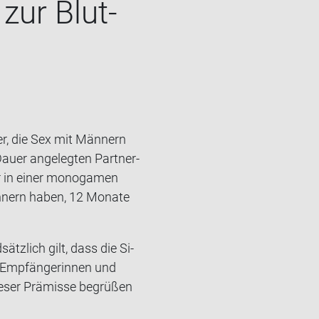
n zur Blut­
er, die Sex mit Män­nern
uer an­ge­leg­ten Part­ner­
er in einer mo­no­ga­men
än­nern haben, 12 Mo­na­te
ätz­lich gilt, dass die Si­
 Emp­fän­ge­rin­nen und
e­ser Prä­mis­se be­grü­ßen