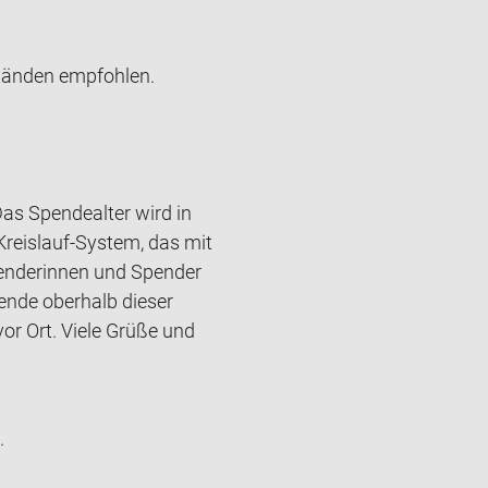
stän­den emp­foh­len.
Das Spendealter wird in
Kreislauf-System, das mit
penderinnen und Spender
ende oberhalb dieser
or Ort. Viele Grüße und
.