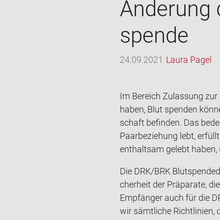
Än­de­rung d
spen­de
24.09.2021
Laura Pagel
Im Be­reich Zu­las­sung zur
haben, Blut spen­den kön­ne
schaft be­fin­den. Das be­de
Paar­be­zie­hung lebt, er­fül
ent­halt­sam ge­lebt haben,
Die DRK/BRK Blut­spen­de­die
cher­heit der Prä­pa­ra­te, 
Emp­fän­ger auch für die DRK
wir sämt­li­che Richt­li­ni­