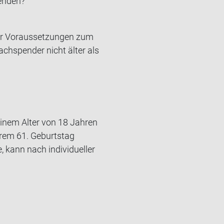
en­den?
er Vor­aus­set­zun­gen zum
ach­spen­der nicht älter als
einem Alter von 18 Jahren
hrem 61. Geburtstag
 kann nach individueller