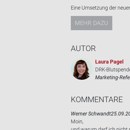
Eine Um­set­zung der neuen 
MEHR DAZU
AUTOR
Laura Pagel
DRK-Blutspend
Marketing-Refe
KOM­MEN­TA­RE
Werner Schwandt
25.09.20
Moin,
und warum darf ich nicht m