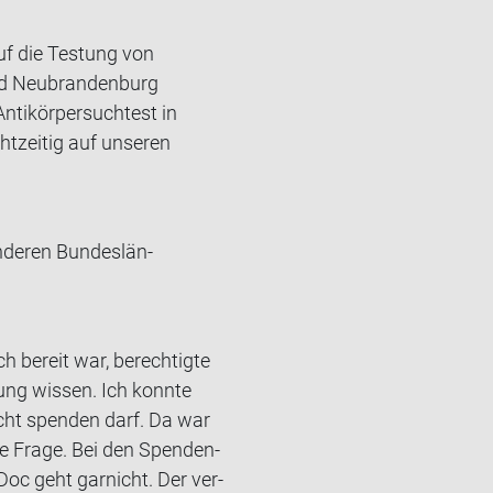
uf die Testung von
und Neubrandenburg
ntikörpersuchtest in
htzeitig auf unseren
de­ren Bun­des­län­
h be­reit war, be­rech­tig­te
ung wis­sen. Ich konn­te
icht spen­den darf. Da war
­te Frage. Bei den Spen­den­
 Doc geht gar­nicht. Der ver­