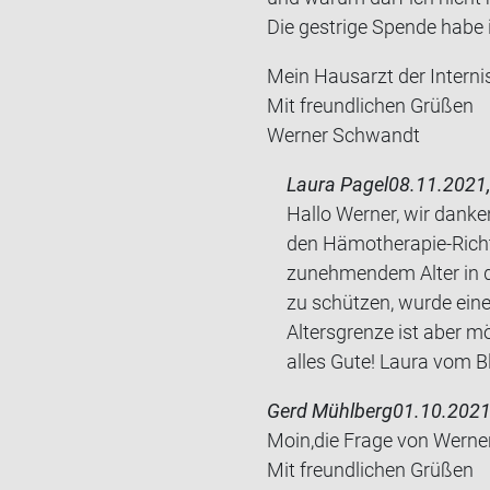
Die gest­ri­ge Spen­de habe
Mein Haus­arzt der In­ter­nis
Mit freund­li­chen Grü­ßen
Wer­ner Schwandt
Laura Pagel
08.11.2021,
Hallo Werner, wir danke
den Hämotherapie-Richtl
zunehmendem Alter in d
zu schützen, wurde eine
Altersgrenze ist aber m
alles Gute! Laura vom 
Gerd Mühlberg
01.10.2021
Moin,die Frage von Wer­ner 
Mit freund­li­chen Grü­ßen