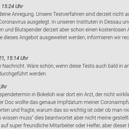
 15:24 Uhr
 deine Anregung. Unsere Testverfahren sind derzeit nicht a
Coronavirus ausgelegt. In unseren Instituten in Dessau 
n und Blutspender derzeit aber schon einen kostenlosen A
 dieses Angebot ausgeweitet werden, informieren wir rec
1, 15:14 Uhr
 Nach­richt. Wäre schön, wenn diese Tests auch bald in an­
durch­ge­führt wer­den.
Uhr
pen­de­ter­min in Bo­kel­oh war dort ein Arzt, der nicht wirk­lic
Der Doc woll­te das ge­naue Impf­da­tum mei­ner Co­ro­na­imp­f
or­ten und frag­te, warum das so wich­tig ist oder ob man n
s wis­sen muss" dies be­ant­wor­tet aber nicht meine ge­stell
uf super freund­li­che Mit­ar­bei­ter oder Hel­fer, aber die­ser