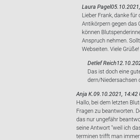
Laura Pagel
05.10.2021,
Lieber Frank, danke für
Antikörpern gegen das 
können Blutspenderinne
Anspruch nehmen. Sollte
Webseiten. Viele Grüße!
Detlef Reich
12.10.202
Das ist doch eine gute
dern/Nie­der­sach­sen 
Anja K.
09.10.2021, 14:42 
Hallo, bei dem letz­ten Blut­s
Fra­gen zu be­ant­wor­ten. 
das nur un­ge­fähr be­ant­w
seine Ant­wort "weil ich da
ter­mi­nen trifft man immer a