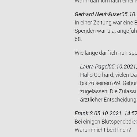
Wann darf ich nach einer M
Gerhard Neuhäuser
05.10.
In einer Zei­tung war eine 
Spen­den war u.a. an­ge­führ
68.
Wie lange darf ich nun spe
Laura Pagel
05.10.2021,
Hallo Gerhard, vielen D
bis zu seinem 69. Gebur
zugelassen. Die Zulassu
ärztlicher Entscheidung
Frank S.
05.10.2021, 14:5
Bei ei­ni­gen Blut­spen­de­di
Warum nicht bei Ihnen?