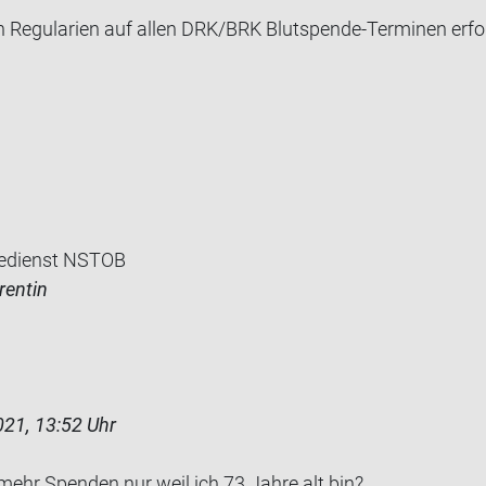
Re­gu­la­ri­en auf allen DRK/BRK Blutspende-​Terminen er­fo
edienst NSTOB
rentin
21, 13:52 Uhr
ehr Spen­den nur weil ich 73 Jahre alt bin?