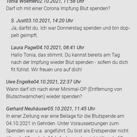
Tonia Woeffler
02.10.2021, 11:58 Uhr
Darf ich mit einer Co­ro­na Imp­fung Blut spen­den?
S. Just
03.10.2021, 14:20 Uhr
Ja, darfst du. Ich war Don­ners­tag spen­den und bin dop­
pelt ge­impft.
Laura Pagel
04.10.2021, 08:41 Uhr
Hallo Tonia, das stimmt. Du kannst bereits am Tag
nach der Impfung wieder Blut spenden - sofern du dich
fit fühlst. Wir freuen uns auf dich!
Uwe Engelke
04.10.2021, 22:37 Uhr
Wann darf ich nach einer Minimal-​OP (Ent­fer­nung von
Blut­schwäm­chen) wie­der spen­den?
Gerhard Neuhäuser
05.10.2021, 11:45 Uhr
In einer Zei­tung war eine Bei­la­ge für die Blut­spen­de am
04.10.2021 in Gehr­den. Unter Vor­aus­set­zun­gen zum
Spen­den war u.a. an­ge­führt: Du bist als Erst­spen­der nicht