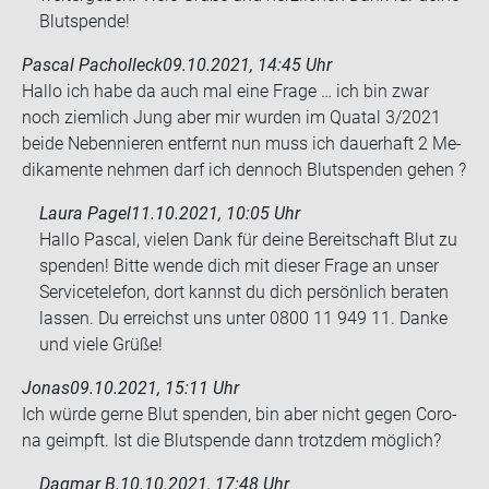
Blutspende!
Pascal Pacholleck
09.10.2021, 14:45 Uhr
Hallo ich habe da auch mal eine Frage … ich bin zwar
noch ziem­lich Jung aber mir wur­den im Qua­tal 3/2021
beide Ne­ben­nie­ren ent­fernt nun muss ich dau­er­haft 2 Me­
di­ka­men­te neh­men darf ich den­noch Blut­spen­den gehen ?
Laura Pagel
11.10.2021, 10:05 Uhr
Hallo Pascal, vielen Dank für deine Bereitschaft Blut zu
spenden! Bitte wende dich mit dieser Frage an unser
Servicetelefon, dort kannst du dich persönlich beraten
lassen. Du erreichst uns unter 0800 11 949 11. Danke
und viele Grüße!
Jonas
09.10.2021, 15:11 Uhr
Ich würde gerne Blut spen­den, bin aber nicht gegen Co­ro­
na ge­impft. Ist die Blut­spen­de dann trotz­dem mög­lich?
Dagmar B.
10.10.2021, 17:48 Uhr