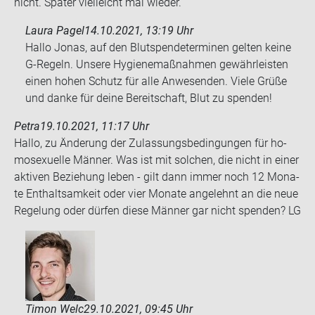
nicht. Spä­ter viel­leicht mal wie­der.
Laura Pagel
14.10.2021, 13:19 Uhr
Hallo Jonas, auf den Blutspendeterminen gelten keine
G-Regeln. Unsere Hygienemaßnahmen gewährleisten
einen hohen Schutz für alle Anwesenden. Viele Grüße
und danke für deine Bereitschaft, Blut zu spenden!
Petra
19.10.2021, 11:17 Uhr
Hallo, zu Än­de­rung der Zu­las­sungs­be­din­gun­gen für ho­
mo­se­xu­el­le Män­ner. Was ist mit sol­chen, die nicht in einer
ak­ti­ven Be­zie­hung leben - gilt dann immer noch 12 Mo­na­
te Ent­halt­sam­keit oder vier Mo­na­te an­ge­lehnt an die neue
Re­ge­lung oder dür­fen diese Män­ner gar nicht spen­den? LG
Timon Welc
29.10.2021, 09:45 Uhr