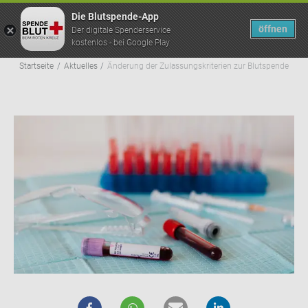
Die Blutspende-App
öffnen
Der digitale Spenderservice
kostenlos - bei Google Play
Pfad­na­vi­ga­ti­on
Startseite
Aktuelles
Änderung der Zulassungskriterien zur Blutspende