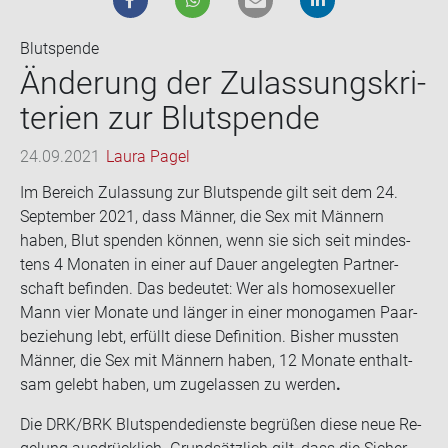
Blutspende
Än­de­rung der Zu­las­sungs­kri­
te­ri­en zur Blut­spen­de
24.09.2021
Laura Pagel
Im Be­reich Zu­las­sung zur Blut­spen­de gilt seit dem 24.
Sep­tem­ber 2021, dass Män­ner, die Sex mit Män­nern
haben, Blut spen­den kön­nen, wenn sie sich seit min­des­
tens 4 Mo­na­ten in einer auf Dauer an­ge­leg­ten Part­ner­
schaft be­fin­den. Das be­deu­tet: Wer als ho­mo­se­xu­el­ler
Mann vier Mo­na­te und län­ger in einer mo­no­ga­men Paar­
be­zie­hung lebt, er­füllt diese De­fi­ni­ti­on. Bis­her muss­ten
Män­ner, die Sex mit Män­nern haben, 12 Mo­na­te ent­halt­
sam ge­lebt haben, um zu­ge­las­sen zu wer­den
.
Die DRK/BRK Blut­spen­de­diens­te be­grü­ßen diese neue Re­