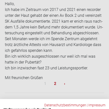
Hallo,
Ich habe im Zeit­raum von 2017 und 2021 einen re­cor­der
unter der Haut ge­habt der einen Av Bock 2 und ver­ein­zelt
SK Aus­fäl­le do­ku­men­tier­te. 2021 kam er enich raus nach­
dem 1,5 Jahre kein Be­fund mehr do­ku­men­tiert wurde. Un­
ter­su­chung ein­ge­stellt und Be­hand­lung ab­ge­schlos­sen.
Seit Mo­na­ten werde ich im Spen­de Zen­trum ab­ge­lehnt
trotz ärzt­li­che At­tests von Haus­arzt und Kar­dio­lo­ge dass
ich ge­fahr­los spen­den kann.
Bin ich wirk­lich aus­ge­schlos­sen nur weil ich mal was
hatte in der Pu­ber­tät?
Ich bin in­zwi­schen fast 23 und Leis­tungs­sport­ler.
Mit fre­u­ni­chen Grü­ßen
Sei­ten­num­me­rie­rung
Aktuelle Seite
Seite
Nächste Seite
1
2
›
Datenschutzbestimmungen
|
Impressum
ZURÜCK