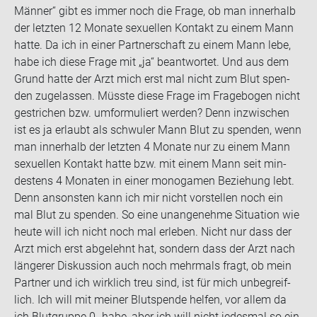
Män­ner“ gibt es immer noch die Frage, ob man in­ner­halb
der letz­ten 12 Mo­na­te se­xu­el­len Kon­takt zu einem Mann
hatte. Da ich in einer Part­ner­schaft zu einem Mann lebe,
habe ich diese Frage mit „ja“ be­ant­wor­tet. Und aus dem
Grund hatte der Arzt mich erst mal nicht zum Blut spen­
den zu­ge­las­sen. Müss­te diese Frage im Fra­ge­bo­gen nicht
ge­stri­chen bzw. um­for­mu­liert wer­den? Denn in­zwi­schen
ist es ja er­laubt als schwu­ler Mann Blut zu spen­den, wenn
man in­ner­halb der letz­ten 4 Mo­na­te nur zu einem Mann
se­xu­el­len Kon­takt hatte bzw. mit einem Mann seit min­
des­tens 4 Mo­na­ten in einer mo­no­ga­men Be­zie­hung lebt.
Denn an­sons­ten kann ich mir nicht vor­stel­len noch ein
mal Blut zu spen­den. So eine un­an­ge­neh­me Si­tua­ti­on wie
heute will ich nicht noch mal er­le­ben. Nicht nur dass der
Arzt mich erst ab­ge­lehnt hat, son­dern dass der Arzt nach
län­ge­rer Dis­kus­si­on auch noch mehr­mals fragt, ob mein
Part­ner und ich wirk­lich treu sind, ist für mich un­be­greif­
lich. Ich will mit mei­ner Blut­spen­de hel­fen, vor allem da
ich Blut­grup­pe 0- habe, aber ich will nicht je­des­mal so ein