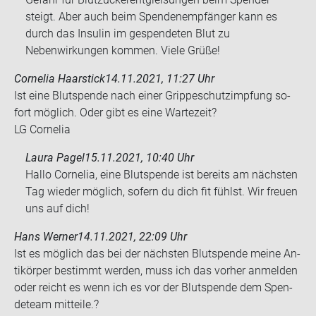
steigt. Aber auch beim Spendenempfänger kann es
durch das Insulin im gespendeten Blut zu
Nebenwirkungen kommen. Viele Grüße!
Cornelia Haarstick
14.11.2021, 11:27 Uhr
Ist eine Blut­spen­de nach einer Grip­pe­schutz­imp­fung so­
fort mög­lich. Oder gibt es eine War­te­zeit?
LG Cor­ne­lia
Laura Pagel
15.11.2021, 10:40 Uhr
Hallo Cornelia, eine Blutspende ist bereits am nächsten
Tag wieder möglich, sofern du dich fit fühlst. Wir freuen
uns auf dich!
Hans Werner
14.11.2021, 22:09 Uhr
Ist es mög­lich das bei der nächs­ten Blut­spen­de meine An­
ti­kör­per be­stimmt wer­den, muss ich das vor­her an­mel­den
oder reicht es wenn ich es vor der Blut­spen­de dem Spen­
de­team mit­tei­le.?