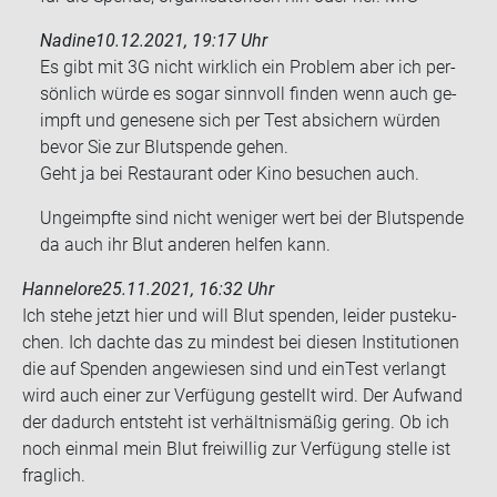
Nadine
10.12.2021, 19:17 Uhr
Es gibt mit 3G nicht wirk­lich ein Pro­blem aber ich per­
sön­lich würde es sogar sinn­voll fin­den wenn auch ge­
impft und ge­ne­se­ne sich per Test ab­si­chern wür­den
bevor Sie zur Blut­spen­de gehen.
Geht ja bei Re­stau­rant oder Kino be­su­chen auch.
Un­ge­impf­te sind nicht we­ni­ger wert bei der Blut­spen­de
da auch ihr Blut an­de­ren hel­fen kann.
Hannelore
25.11.2021, 16:32 Uhr
Ich stehe jetzt hier und will Blut spen­den, lei­der pus­te­ku­
chen. Ich dach­te das zu min­dest bei die­sen In­sti­tu­tio­nen
die auf Spen­den an­ge­wie­sen sind und ein­Test ver­langt
wird auch einer zur Ver­fü­gung ge­stellt wird. Der Auf­wand
der da­durch ent­steht ist ver­hält­nis­mä­ßig ge­ring. Ob ich
noch ein­mal mein Blut frei­wil­lig zur Ver­fü­gung stel­le ist
frag­lich.