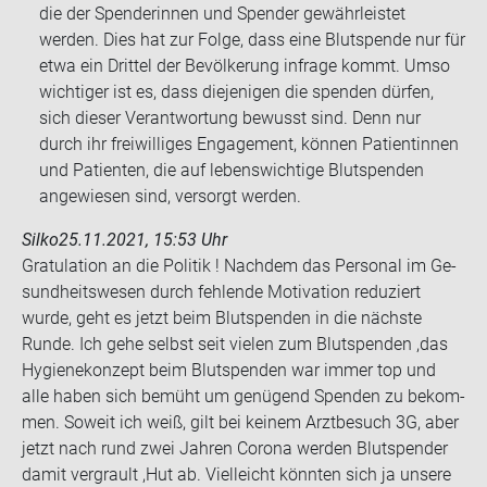
die der Spenderinnen und Spender gewährleistet
werden. Dies hat zur Folge, dass eine Blutspende nur für
etwa ein Drittel der Bevölkerung infrage kommt. Umso
wichtiger ist es, dass diejenigen die spenden dürfen,
sich dieser Verantwortung bewusst sind. Denn nur
durch ihr freiwilliges Engagement, können Patientinnen
und Patienten, die auf lebenswichtige Blutspenden
angewiesen sind, versorgt werden.
Silko
25.11.2021, 15:53 Uhr
Gra­tu­la­ti­on an die Po­li­tik ! Nach­dem das Per­so­nal im Ge­
sund­heits­we­sen durch feh­len­de Mo­ti­va­ti­on re­du­ziert
wurde, geht es jetzt beim Blut­spen­den in die nächs­te
Runde. Ich gehe selbst seit vie­len zum Blut­spen­den ,das
Hy­gie­nekon­zept beim Blut­spen­den war immer top und
alle haben sich be­müht um ge­nü­gend Spen­den zu be­kom­
men. So­weit ich weiß, gilt bei kei­nem Arzt­be­such 3G, aber
jetzt nach rund zwei Jah­ren Co­ro­na wer­den Blut­spen­der
damit ver­grault ,Hut ab. Viel­leicht könn­ten sich ja un­se­re