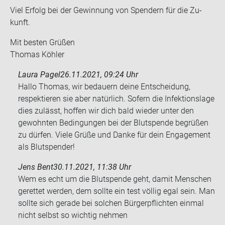
Viel Er­folg bei der Ge­win­nung von Spen­dern für die Zu­
kunft.
Mit bes­ten Grü­ßen
Tho­mas Köh­ler
Laura Pagel
26.11.2021, 09:24 Uhr
Hallo Thomas, wir bedauern deine Entscheidung,
respektieren sie aber natürlich. Sofern die Infektionslage
dies zulässt, hoffen wir dich bald wieder unter den
gewohnten Bedingungen bei der Blutspende begrüßen
zu dürfen. Viele Grüße und Danke für dein Engagement
als Blutspender!
Jens Bent
30.11.2021, 11:38 Uhr
Wem es echt um die Blut­spen­de geht, damit Men­schen
ge­ret­tet wer­den, dem soll­te ein test völ­lig egal sein. Man
soll­te sich ge­ra­de bei sol­chen Bür­ger­pflich­ten ein­mal
nicht selbst so wich­tig neh­men