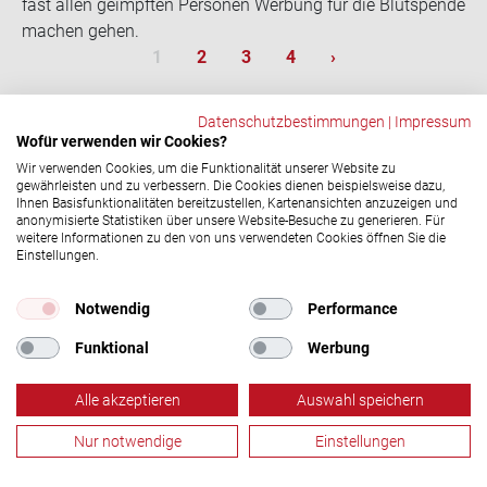
fast allen ge­impf­ten Per­so­nen Wer­bung für die Blut­spen­de
ma­chen gehen.
Sei­ten­num­me­rie­rung
Aktuelle Seite
Seite
Seite
Seite
Nächste Seite
1
2
3
4
›
Datenschutzbestimmungen
|
Impressum
Wofür verwenden wir Cookies?
ZURÜCK
Wir verwenden Cookies, um die Funktionalität unserer Website zu
gewährleisten und zu verbessern. Die Cookies dienen beispielsweise dazu,
Ihnen Basisfunktionalitäten bereitzustellen, Kartenansichten anzuzeigen und
anonymisierte Statistiken über unsere Website-Besuche zu generieren. Für
weitere Informationen zu den von uns verwendeten Cookies öffnen Sie die
Social-​Media Ka­nä­le
Einstellungen.
© 2026 DRK-​Blutspendedienst NSTOB
Notwendig
Performance
Impressum
|
Datenschutz
Funktional
Werbung
Alle akzeptieren
Auswahl speichern
Nur notwendige
Einstellungen
Blutspende
Termine
Aktuelles
Menü