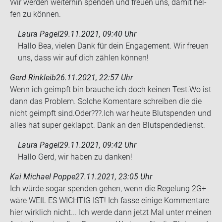
Wir wer­den wei­ter­hin spen­den und freu­en uns, damit hel­
fen zu kön­nen.
Laura Pagel
29.11.2021, 09:40 Uhr
Hallo Bea, vielen Dank für dein Engagement. Wir freuen
uns, dass wir auf dich zählen können!
Gerd Rinkleib
26.11.2021, 22:57 Uhr
Wenn ich ge­impft bin brau­che ich doch kei­nen Test.Wo ist
dann das Pro­blem. Sol­che Ko­men­ta­re schrei­ben die die
nicht ge­impft sind.Oder???.Ich war heute Blut­spen­den und
alles hat super ge­klappt. Dank an den Blut­spen­de­dienst.
Laura Pagel
29.11.2021, 09:42 Uhr
Hallo Gerd, wir haben zu danken!
Kai Michael Poppe
27.11.2021, 23:05 Uhr
Ich würde sogar spen­den gehen, wenn die Re­ge­lung 2G+
wäre WEIL ES WICH­TIG IST! Ich fasse ei­ni­ge Kom­men­ta­re
hier wirk­lich nicht... Ich werde dann jetzt Mal unter mei­nen