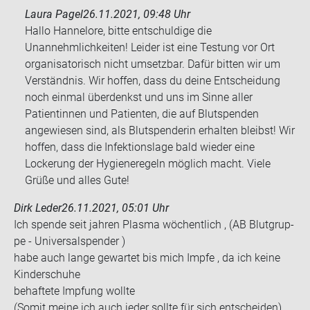
Laura Pagel
26.11.2021, 09:48 Uhr
Hallo Hannelore, bitte entschuldige die
Unannehmlichkeiten! Leider ist eine Testung vor Ort
organisatorisch nicht umsetzbar. Dafür bitten wir um
Verständnis. Wir hoffen, dass du deine Entscheidung
noch einmal überdenkst und uns im Sinne aller
Patientinnen und Patienten, die auf Blutspenden
angewiesen sind, als Blutspenderin erhalten bleibst! Wir
hoffen, dass die Infektionslage bald wieder eine
Lockerung der Hygieneregeln möglich macht. Viele
Grüße und alles Gute!
Dirk Leder
26.11.2021, 05:01 Uhr
Ich spen­de seit jah­ren Plas­ma wö­chent­lich , (AB Blut­grup­
pe - Uni­ver­sal­spen­der )
habe auch lange ge­war­tet bis mich Impfe , da ich keine
Kin­der­schu­he
be­haf­te­te Imp­fung woll­te
(Somit meine ich auch jeder soll­te für sich ent­schei­den)