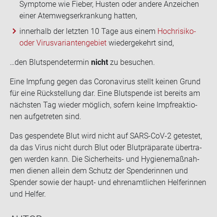
Symptome wie Fieber, Husten oder andere Anzeichen
einer Atemwegserkrankung hatten,
innerhalb der letzten 10 Tage aus einem
Hochrisiko-
oder Virusvariantengebiet
wiedergekehrt sind,
…den Blut­spen­de­ter­min
nicht
zu be­su­chen.
Eine Imp­fung gegen das Co­ro­na­vi­rus stellt kei­nen Grund
für eine Rück­stel­lung dar. Eine Blut­spen­de ist be­reits am
nächs­ten Tag wie­der mög­lich, so­fern keine Impf­re­ak­tio­
nen auf­ge­tre­ten sind.
Das ge­spen­de­te Blut wird nicht auf SARS-​CoV-2 ge­tes­tet,
da das Virus nicht durch Blut oder Blut­prä­pa­ra­te über­tra­
gen wer­den kann. Die Sicherheits-​ und Hy­gie­ne­maß­nah­
men die­nen al­lein dem Schutz der Spen­de­rin­nen und
Spen­der sowie der haupt-​ und eh­ren­amt­li­chen Hel­fe­rin­nen
und Hel­fer.