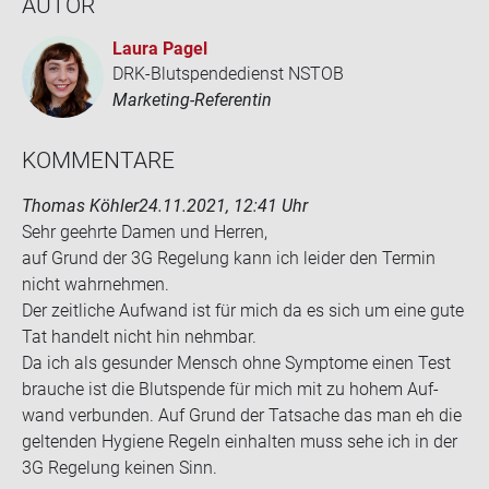
AUTOR
Laura Pagel
DRK-Blutspendedienst NSTOB
Marketing-Referentin
KOM­MEN­TA­RE
Thomas Köhler
24.11.2021, 12:41 Uhr
Sehr ge­ehr­te Damen und Her­ren,
auf Grund der 3G Re­ge­lung kann ich lei­der den Ter­min
nicht wahr­neh­men.
Der zeit­li­che Auf­wand ist für mich da es sich um eine gute
Tat han­delt nicht hin nehm­bar.
Da ich als ge­sun­der Mensch ohne Sym­pto­me einen Test
brau­che ist die Blut­spen­de für mich mit zu hohem Auf­
wand ver­bun­den. Auf Grund der Tat­sa­che das man eh die
gel­ten­den Hy­gie­ne Re­geln ein­hal­ten muss sehe ich in der
3G Re­ge­lung kei­nen Sinn.