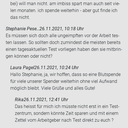
bei) will man nicht. am im­biss spart man auch seit vie­
len mo­na­ten. ich spen­de wei­ter­hin - aber gut finde ich
das nicht.
Stephanie Pese…
26.11.2021, 10:18 Uhr
Es müs­sen sich doch alle un­ge­impf­ten vor der Ar­beit tes­
ten las­sen. So soll­ten doch zu­min­dest die meis­ten be­reits
einen ta­ges­ak­tu­el­len Test vor­lie­gen haben den sie mit­brin­
gen kön­nen oder nicht?
Laura Pagel
26.11.2021, 10:24 Uhr
Hallo Stephanie, ja, wir hoffen, dass so eine Blutspende
für viele unserer Spender weiterhin ohne viel Aufwand
möglich bleibt. Viele Grüße und alles Gute!
Rika
26.11.2021, 12:41 Uhr
Das heisst für mich ich müss­te nicht erst in ein Test­
zen­trum, son­dern könn­te Zeit spa­ren und mit einem
Zet­tel vom Ar­beit­ge­ber nach Test di­rekt zu euch ?