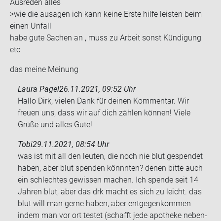
Aus­re­den alles
>wie die au­sa­gen ich kann keine Erste hilfe leis­ten beim
einen Un­fall
habe gute Sa­chen an , muss zu Ar­beit sonst Kün­di­gung
etc
das meine Mei­nung
Laura Pagel
26.11.2021, 09:52 Uhr
Hallo Dirk, vielen Dank für deinen Kommentar. Wir
freuen uns, dass wir auf dich zählen können! Viele
Grüße und alles Gute!
Tobi
29.11.2021, 08:54 Uhr
was ist mit all den leu­ten, die noch nie blut ge­spen­det
haben, aber blut spen­den könnn­ten? denen bitte auch
ein schlech­tes ge­wis­sen ma­chen. Ich spen­de seit 14
Jah­ren blut, aber das drk macht es sich zu leicht. das
blut will man gerne haben, aber ent­ge­gen­kom­men
indem man vor ort tes­tet (schafft jede apo­the­ke ne­ben­