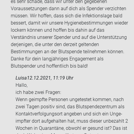
es sehr schade, dass wir unter den gegebenen
Voraussetzungen dann auf dich als Spender verzichten
müssen. Wir hoffen, dass sich die Infektionslage bald
bessert, damit wir unsere Hygienebestimmungen wieder
lockern können und hoffen bis dahin auf das
Verständnis unserer Spender und auf die Unterstützung
derjenigen, die unter den derzeit geltenden
Bestimmungen an der Blutspende teilnehmen können.
Danke für dein langjähriges Engagement als
Blutspender und hoffentlich bis bald!
Luisa
12.12.2021, 11:19 Uhr
Hallo,
ich habe zwei Fra­gen:
Wenn ge­impf­te Per­so­nen un­ge­tes­tet kom­men, nach
zwei Tagen po­si­tiv sind, das Blut­spen­de­zen­trum als
Kon­takt­ver­fol­gungs­ort an­ge­ben und sich ein Un­ge­
impf­ter dort auf­ge­hal­ten hat, muss die­ser un­be­zahlt 2
Wo­chen in Qua­ran­tä­ne, ob­wohl er ge­sund ist? Das ist