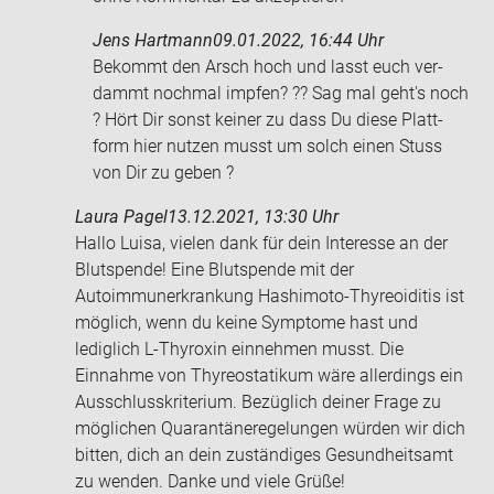
Jens Hartmann
09.01.2022, 16:44 Uhr
Be­kommt den Arsch hoch und lasst euch ver­
dammt noch­mal imp­fen? ?? Sag mal geht's noch
? Hört Dir sonst kei­ner zu dass Du diese Platt­
form hier nut­zen musst um solch einen Stuss
von Dir zu geben ?
Laura Pagel
13.12.2021, 13:30 Uhr
Hallo Luisa, vielen dank für dein Interesse an der
Blutspende! Eine Blutspende mit der
Autoimmunerkrankung Hashimoto-Thyreoiditis ist
möglich, wenn du keine Symptome hast und
lediglich L-Thyroxin einnehmen musst. Die
Einnahme von Thyreostatikum wäre allerdings ein
Ausschlusskriterium. Bezüglich deiner Frage zu
möglichen Quarantäneregelungen würden wir dich
bitten, dich an dein zuständiges Gesundheitsamt
zu wenden. Danke und viele Grüße!