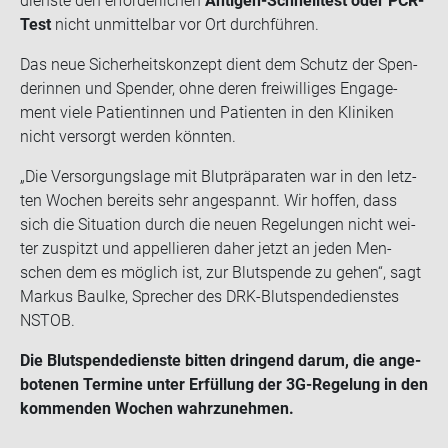
diens­te den er­for­der­li­chen
Antigen-​Schnelltest oder PCR-​
Test
nicht un­mit­tel­bar vor Ort durch­füh­ren.
Das neue Si­cher­heits­kon­zept dient dem Schutz der Spen­
de­rin­nen und Spen­der, ohne deren frei­wil­li­ges En­ga­ge­
ment viele Pa­ti­en­tin­nen und Pa­ti­en­ten in den Kli­ni­ken
nicht ver­sorgt wer­den könn­ten.
„Die Ver­sor­gungs­la­ge mit Blut­prä­pa­ra­ten war in den letz­
ten Wo­chen be­reits sehr an­ge­spannt. Wir hof­fen, dass
sich die Si­tua­ti­on durch die neuen Re­ge­lun­gen nicht wei­
ter zu­spitzt und ap­pel­lie­ren daher jetzt an jeden Men­
schen dem es mög­lich ist, zur Blut­spen­de zu gehen“, sagt
Mar­kus Baul­ke, Spre­cher des DRK-​Blutspendedienstes
NSTOB.
Die Blut­spen­de­diens­te bit­ten drin­gend darum, die an­ge­
bo­te­nen Ter­mi­ne unter Er­fül­lung der 3G-​Regelung in den
kom­men­den Wo­chen wahr­zu­neh­men.