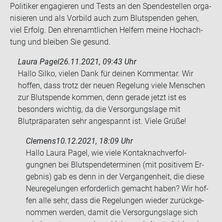
Po­li­ti­ker en­ga­gie­ren und Tests an den Spen­de­stel­len or­ga­
ni­sie­ren und als Vor­bild auch zum Blut­spen­den gehen,
viel Er­folg. Den eh­ren­amt­li­chen Hel­fern meine Hoch­ach­
tung und blei­ben Sie ge­sund.
Laura Pagel
26.11.2021, 09:43 Uhr
Hallo Silko, vielen Dank für deinen Kommentar. Wir
hoffen, dass trotz der neuen Regelung viele Menschen
zur Blutspende kommen, denn gerade jetzt ist es
besonders wichtig, da die Versorgungslage mit
Blutpräparaten sehr angespannt ist. Viele Grüße!
Clemens
10.12.2021, 18:09 Uhr
Hallo Laura Pagel, wie viele Kon­tak­nach­ver­fol­
gungnen bei Blut­spen­de­ter­mi­nen (mit po­si­ti­vem Er­
geb­nis) gab es denn in der Ver­gan­gen­heit, die diese
Neu­re­ge­lun­gen er­for­der­lich ge­macht haben? Wir hof­
fen alle sehr, dass die Re­ge­lun­gen wie­der zu­rück­ge­
nom­men wer­den, damit die Ver­sor­gungs­la­ge sich