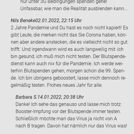
nur unter 3G Be­din­gun­gen spen­den gehe!
Un­fass­bar, wie man die Rea­li­tät aus­blen­den kann...
Nils Beneke
02.01.2022, 22:15 Uhr
2 Jahre Pan­de­mie und Du hast es noch nicht ka­piert! Es
gibt Leute, die mer­ken nicht das Sie Co­ro­na haben, kön­
nen aber an­de­re an­ste­cken, die es viel­leicht nicht so gut
trifft. Und ir­gend­wann wird es auch lang­wei­lig mit: ich
bin ge­sund, ich muß mich nicht tes­ten. Der Blut­spen­de­
dienst kann auch nix für die Pan­de­mie. Ich werde wei­
ter­hin Blut­spen­den gehen, mor­gen schon die 99. Spen­
de. Ich bin üb­ri­gens ge­boos­tert, lasse mich den­noch re­
gel­mä­ßig tes­ten. Fro­hes neues Jahr für alle.
Barbara S.
14.01.2022, 20:38 Uhr
Danke! Ich sehe das ge­nau­so und lasse mich trotz
Booster-​Impfung vor der Blut­spen­de immer tes­ten.
Schließ­lich möch­te man das Virus ja nicht von A
nach B tra­gen. Davon hat näm­lich nur das Virus was!