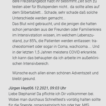
de­re Frei­zeit­an­ge­bot habt ihr be­stimmt Zeit sich zu
tes­ten aber für Blut­spen­den nicht.. da soll­te alles auf
dem Sil­ber­ta­blett... Scha­de, sehr scha­de daß sol­che
Un­ter­schie­de wer­den ge­macht...
Das Blut wird ge­braucht, und die je­ni­gen die hat­ten
schon je­man­den aus der Freun­den oder Fa­mi­li­en­kreis
im In­ten­siv­sta­ti­on wis­sen, im wel­chem Le­bens­zu­
stand, zur 85%, die Pa­ti­en­ten wer­den ent­las­sen: tra­
cheo­s­to­miert oder sogar in Coma, wach­co­ma.... Und
in der letz­ten 1,5 Jah­ren meis­tens COVID er­krank­te.
Ich kann das be­haup­ten da ich ar­bei­te im au­ßer­kli­ni­
schen In­ten­siv­be­reich.
Wün­sche euch allen einen schö­nen Ad­vents­zeit und
bleibt ge­sund.
Jürgen Heyd
06.12.2021, 09:03 Uhr
Liebe Ste­pha­nie! Da pflich­te ich Dir voll­kom­men bei.
Wobei man durch­aus Schnell­test's vor­rä­tig hal­ten soll­te
für die Spen­de, or­ga­ni­sa­to­risch hin oder her. MfG