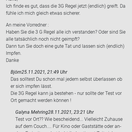
Ich finde es gut, dass die 3G Regel jetzt (end­lich) greift. Da
fühle ich mich gleich etwas si­che­rer.
An meine Vor­red­ner :
Haben Sie die 3 G Regel alle ich ver­stan­den? Oder sind Sie
alle tat­säch­lich noch nicht ge­impft?
Dann tun Sie doch eine gute Tat und las­sen sich (end­lich)
Imp­fen.
Danke
Björn
25.11.2021, 21:49 Uhr
Das soll­test Du schon mal jedem selbst über­las­sen ob
er sich imp­fen lässt.
Die 3G Regel kann ja be­stehen - nur soll­te der Test vor
Ort ge­macht wer­den kön­nen !
Galyna Mehring
28.11.2021, 23:21 Uhr
Test vor Ort?? Wie be­schei­dend... Viel­leicht Zu­hau­se
auf dem Couch.... Für Kino oder Gast­stät­te oder an­