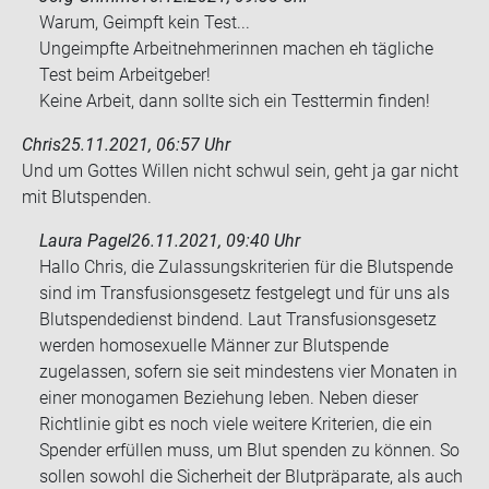
Warum, Ge­impft kein Test...
Un­ge­impf­te Ar­beit­neh­me­rin­nen ma­chen eh täg­li­che
Test beim Ar­beit­ge­ber!
Keine Ar­beit, dann soll­te sich ein Test­ter­min fin­den!
Chris
25.11.2021, 06:57 Uhr
Und um Got­tes Wil­len nicht schwul sein, geht ja gar nicht
mit Blut­spen­den.
Laura Pagel
26.11.2021, 09:40 Uhr
Hallo Chris, die Zulassungskriterien für die Blutspende
sind im Transfusionsgesetz festgelegt und für uns als
Blutspendedienst bindend. Laut Transfusionsgesetz
werden homosexuelle Männer zur Blutspende
zugelassen, sofern sie seit mindestens vier Monaten in
einer monogamen Beziehung leben. Neben dieser
Richtlinie gibt es noch viele weitere Kriterien, die ein
Spender erfüllen muss, um Blut spenden zu können. So
sollen sowohl die Sicherheit der Blutpräparate, als auch