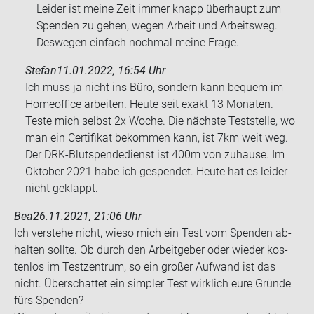
Lei­der ist meine Zeit immer knapp über­haupt zum
Spen­den zu gehen, wegen Ar­beit und Ar­beits­weg.
Des­we­gen ein­fach noch­mal meine Frage.
Stefan
11.01.2022, 16:54 Uhr
Ich muss ja nicht ins Büro, son­dern kann be­quem im
Ho­me­of­fice ar­bei­ten. Heute seit exakt 13 Mo­na­ten.
Teste mich selbst 2x Woche. Die nächs­te Test­stel­le, wo
man ein Cer­ti­fi­kat be­kom­men kann, ist 7km weit weg.
Der DRK-​Blutspendedienst ist 400m von zu­hau­se. Im
Ok­to­ber 2021 habe ich ge­spen­det. Heute hat es lei­der
nicht ge­klappt.
Bea
26.11.2021, 21:06 Uhr
Ich ver­ste­he nicht, wieso mich ein Test vom Spen­den ab­
hal­ten soll­te. Ob durch den Ar­beit­ge­ber oder wie­der kos­
ten­los im Test­zen­trum, so ein gro­ßer Auf­wand ist das
nicht. Über­schat­tet ein simp­ler Test wirk­lich eure Grün­de
fürs Spen­den?