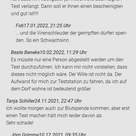
Test ver­langt. Dann soll er ihnen einen be­schei­nig­ten
und gut ist!!!!
Fidi
17.01.2022, 21:25 Uhr
… und die Vi­ren­schleu­der der ge­impf­ten dür­fen spen­
den. So ein Schwach­sinn.
Beate Beneke
10.02.2022, 11:29 Uhr
Es müss­te nur eine Per­son ab­ge­stellt wer­den um den
Test durch­zu­füh­ren. Ich kann mir nicht vor­stel­len, dass
die­ses nicht mög­lich wäre. Der Wille ist nicht da. Der
Auf­wand für mich zur Test­sta­ti­on zu fah­ren, da ich auf
dem Dorf wohne ist be­deu­tend grö­ßer
Tanja Schiller
24.11.2021, 22:47 Uhr
Ich woll­te mor­gen auch zur Blut­spen­de kom­men, aber erst
einen Test ma­chen hält mich lei­der davon ab.
Sehr scha­de!
Jörg Grimme
10.12.2021, 09:35 Uhr