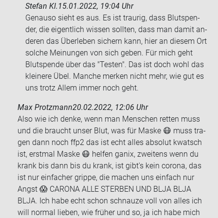
Stefan Kl.
15.01.2022, 19:04 Uhr
Ge­nau­so sieht es aus. Es ist trau­rig, dass Blut­spen­
der, die ei­gent­lich wis­sen soll­ten, dass man damit an­
de­ren das Über­le­ben si­chern kann, hier an die­sem Ort
sol­che Mei­nun­gen von sich geben. Für mich geht
Blut­spen­de über das "Tes­ten". Das ist doch wohl das
klei­ne­re Übel. Man­che mer­ken nicht mehr, wie gut es
uns trotz Allem immer noch geht.
Max Protzmann
20.02.2022, 12:06 Uhr
Also wie ich denke, wenn man Men­schen ret­ten muss
und die braucht unser Blut, was für Maske 😷 muss tra­
gen dann noch ffp2 das ist echt alles ab­so­lut kwatsch
ist, erst­mal Maske 😷 hel­fen ganix, zwei­tens wenn du
krank bis dann bis du krank, ist gibt's kein co­ro­na, das
ist nur ein­fa­cher grip­pe, die ma­chen uns ein­fach nur
Angst 😱 CA­RO­NA ALLE STER­BEN UND BLJA BLJA
BLJA. Ich habe echt schon schnau­ze voll von alles ich
will nor­mal lie­ben, wie frü­her und so, ja ich habe mich