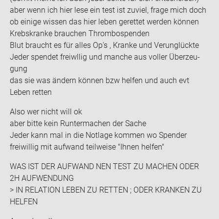
aber wenn ich hier lese ein test ist zu­viel, frage mich doch
ob ei­ni­ge wis­sen das hier leben ge­ret­tet wer­den kön­nen
Krebs­kran­ke brau­chen Throm­bospen­den
Blut braucht es für alles Op's , Kran­ke und Ver­un­glück­te
Jeder spen­det freiwl­lig und man­che aus vol­ler Über­zeu­
gung
das sie was än­dern kön­nen bzw hel­fen und auch evt
Leben ret­ten
Also wer nicht will ok
aber bitte kein Run­ter­ma­chen der Sache
Jeder kann mal in die Not­la­ge kom­men wo Spen­der
frei­wil­lig mit auf­wand teil­wei­se "Ihnen hel­fen"
WAS IST DER AUF­WAND NEN TEST ZU MA­CHEN ODER
2H AUF­WEN­DUNG
> IN RE­LA­TI­ON LEBEN ZU RET­TEN ; ODER KRAN­KEN ZU
HEL­FEN