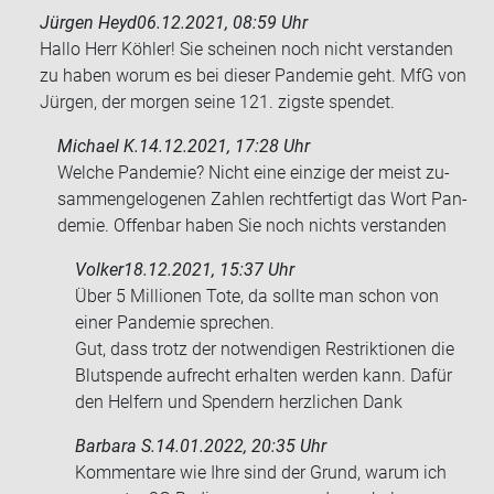
Jürgen Heyd
06.12.2021, 08:59 Uhr
Hallo Herr Köh­ler! Sie schei­nen noch nicht ver­stan­den
zu haben worum es bei die­ser Pan­de­mie geht. MfG von
Jür­gen, der mor­gen seine 121. zigs­te spen­det.
Michael K.
14.12.2021, 17:28 Uhr
Wel­che Pan­de­mie? Nicht eine ein­zi­ge der meist zu­
sam­men­ge­lo­ge­nen Zah­len recht­fer­tigt das Wort Pan­
de­mie. Of­fen­bar haben Sie noch nichts ver­stan­den
Volker
18.12.2021, 15:37 Uhr
Über 5 Mil­lio­nen Tote, da soll­te man schon von
einer Pan­de­mie spre­chen.
Gut, dass trotz der not­wen­di­gen Re­strik­tio­nen die
Blut­spen­de auf­recht er­hal­ten wer­den kann. Dafür
den Hel­fern und Spen­dern herz­li­chen Dank
Barbara S.
14.01.2022, 20:35 Uhr
Kom­men­ta­re wie Ihre sind der Grund, warum ich