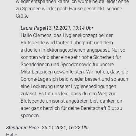
wie­der ent­span­nen kann! Ich wurde heute lei­der ohne
zu Spen­den wie­der nach Hause ge­schickt. schö­ne
Grüße
Laura Pagel
13.12.2021, 13:14 Uhr
Hallo Clemens, das Hygienekonzept bei der
Blutspende wird laufend überprüft und dem
aktuellen Infektionsgeschehen angepasst. Nur so
konnten wir bisher eine sehr hohe Sicherheit für
Spenderinnen und Spender sowie für unsere
Mitarbeitenden gewährleisten. Wir hoffen, dass die
Corona-Lage sich bald wieder bessert und so auch
eine Lockerung unserer Hygienebedingungen
zulässt. Es tut uns leid, dass du den Weg zur
Blutspende umsonst angetreten bist, danken dir
aber ganz herzlich für deine Bereitschaft Blut zu
spenden.
Stephanie Pese…
25.11.2021, 16:22 Uhr
Hallo,