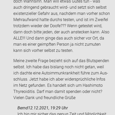
doch Wahn­sinn. Man will etwas Gutes tun - was
auch drin­gend ge­braucht wird- und setzt sich selbst
exis­ten­zi­el­ler Ge­fahr aus, nach­dem man vor­her schon
Mehr­auf­wand hatte durchs tes­ten, und ist im Zwei­fel
trotz­dem wie­der der Doofe??? Wenn ge­tes­tet wird,
dann doch bitte jeden, der auch an­ste­cken kann. Also
ALLE!!! Und dann ginge das auch si­cher vor Ort, da
man es einer ge­impf­ten Per­son ja nicht zu­mu­ten
kann sich vor­her selbst zu tes­ten.
Meine zwei­te Frage be­zieht sich auf das Blut­spen­den
selbst. Ich habe das bis­lang noch nicht getan, weil
ich dach­te eine Au­to­im­mun­krank­heit führe zum Aus­
schluss. Jetzt habe ich aber wi­der­sprüch­li­che Infos
im Netz ge­fun­den. Es han­delt sich um Ha­shi­mo­to
Thy­reo­idi­tis. Darf man damit spen­den oder nicht?
Vie­len Dank und freund­li­che Grüße
Bernd
12.12.2021, 19:29 Uhr
Ich bin mir si­cher das genug Zeit und Mög­lich­keit