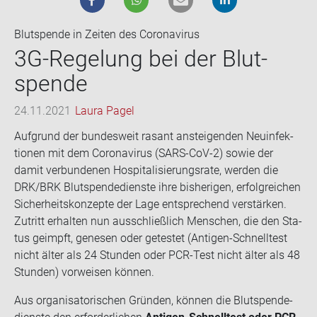
Blutspende in Zeiten des Coronavirus
3G-​Regelung bei der Blut­
spen­de
24.11.2021
Laura Pagel
Auf­grund der bun­des­weit ra­sant an­stei­gen­den Neu­in­fek­
tio­nen mit dem Co­ro­na­vi­rus (SARS-​CoV-2) sowie der
damit ver­bun­de­nen Hos­pi­ta­li­sie­rungs­ra­te, wer­den die
DRK/BRK Blut­spen­de­diens­te ihre bis­he­ri­gen, er­folg­rei­chen
Si­cher­heits­kon­zep­te der Lage ent­spre­chend ver­stär­ken.
Zu­tritt er­hal­ten nun aus­schließ­lich Men­schen, die den Sta­
tus ge­impft, ge­ne­sen oder ge­tes­tet (Antigen-​Schnelltest
nicht älter als 24 Stun­den oder PCR-​Test nicht älter als 48
Stun­den)
vor­wei­sen kön­nen.
Aus or­ga­ni­sa­to­ri­schen Grün­den, kön­nen die Blut­spen­de­