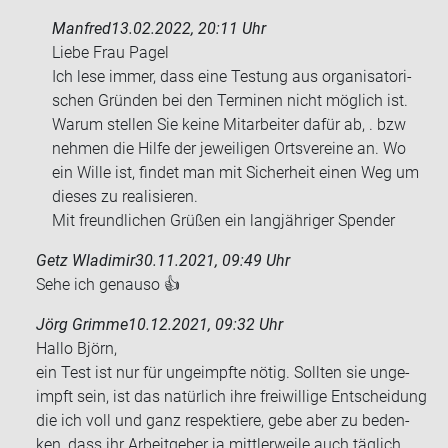
Manfred
13.02.2022, 20:11 Uhr
Liebe Frau Pagel
Ich lese immer, dass eine Tes­tung aus or­ga­ni­sa­to­ri­
schen Grün­den bei den Ter­mi­nen nicht mög­lich ist.
Warum stel­len Sie keine Mit­ar­bei­ter dafür ab, . bzw
neh­men die Hilfe der je­wei­li­gen Orts­ver­ei­ne an. Wo
ein Wille ist, fin­det man mit Si­cher­heit einen Weg um
die­ses zu rea­li­sie­ren.
Mit freund­li­chen Grü­ßen ein lang­jäh­ri­ger Spen­der
Getz Wladimir
30.11.2021, 09:49 Uhr
Sehe ich ge­nau­so 👍
Jörg Grimme
10.12.2021, 09:32 Uhr
Hallo Björn,
ein Test ist nur für un­ge­impf­te nötig. Soll­ten sie un­ge­
impft sein, ist das na­tür­lich ihre frei­wil­li­ge Ent­schei­dung
die ich voll und ganz re­spek­tie­re, gebe aber zu be­den­
ken, dass ihr Ar­beit­ge­ber ja mitt­ler­wei­le auch täg­lich