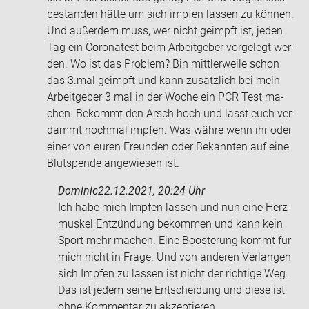
be­stan­den hätte um sich imp­fen las­sen zu kön­nen.
Und au­ßer­dem muss, wer nicht ge­impft ist, jeden
Tag ein Co­ro­na­test beim Ar­beit­ge­ber vor­ge­legt wer­
den. Wo ist das Pro­blem? Bin mitt­ler­wei­le schon
das 3.mal ge­impft und kann zu­sätz­lich bei mein
Ar­beit­ge­ber 3 mal in der Woche ein PCR Test ma­
chen. Be­kommt den Arsch hoch und lasst euch ver­
dammt noch­mal imp­fen. Was währe wenn ihr oder
einer von euren Freun­den oder Be­kann­ten auf eine
Blut­spen­de an­ge­wie­sen ist.
Dominic
22.12.2021, 20:24 Uhr
Ich habe mich Imp­fen las­sen und nun eine Herz­
mus­kel Ent­zün­dung be­kom­men und kann kein
Sport mehr ma­chen. Eine Boos­te­rung kommt für
mich nicht in Frage. Und von an­de­ren Ver­lan­gen
sich Imp­fen zu las­sen ist nicht der rich­ti­ge Weg.
Das ist jedem seine Ent­schei­dung und diese ist
ohne Kom­men­tar zu ak­zep­tie­ren