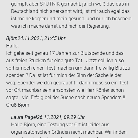
ge­impft aber SPUT­NIK ge­macht, ja ich weiß das das in
Deutsch­land nich an­er­kannt wird, ist mir auch egal das
ist meine kör­per und mein ge­sund, und nur ich be­scheid
was ich mache damit und nich der Re­gie­rung.
Björn
24.11.2021, 21:45 Uhr
Hallo.
Ich gehe seit genau 17 Jah­ren zur Blut­spen­de und das
aus frei­en Stü­cken für eine gute Tat . Jetzt soll ich also
vor­her noch einen Test ma­chen um dann frei­wil­lig Blut zu
spen­den ? Da ist ist für mich der Sinn der Sache lei­der
weg. Spen­der wer­den ge­braucht - dann muss so ein Test
vor Ort mach­bar sein an­sons­ten wie Herr Köh­ler schon
sagte - viel Er­folg bei der Suche nach neuen Spen­dern !!!
Gruß Björn
Laura Pagel
26.11.2021, 09:29 Uhr
Hallo Björn, eine Testung vor Ort ist leider aus
organisatorischen Gründen nicht machbar. Wir finden