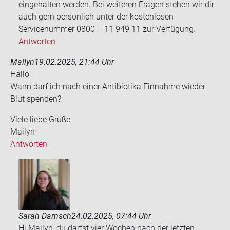
eingehalten werden. Bei weiteren Fragen stehen wir dir
auch gern persönlich unter der kostenlosen
Servicenummer 0800 – 11 949 11 zur Verfügung.
Antworten
Mailyn
19.02.2025, 21:44 Uhr
Hallo,
Wann darf ich nach einer An­ti­bio­ti­ka Ein­nah­me wie­der
Blut spen­den?
Viele liebe Grüße
Mai­lyn
Antworten
Sarah Damsch
24.02.2025, 07:44 Uhr
Hi Mailyn, du darfst vier Wochen nach der letzten