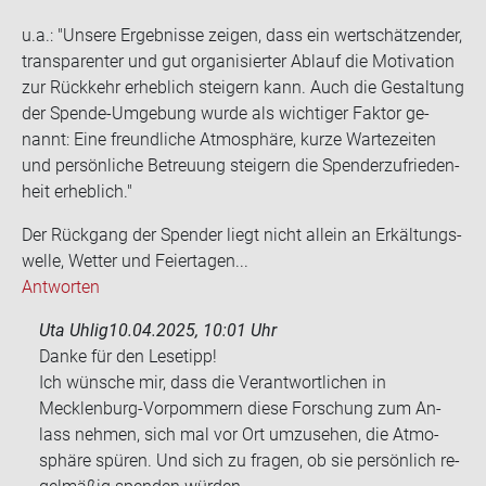
u.a.: "Un­se­re Er­geb­nis­se zei­gen, dass ein wert­schät­zen­der,
trans­pa­ren­ter und gut or­ga­ni­sier­ter Ab­lauf die Mo­ti­va­ti­on
zur Rück­kehr er­heb­lich stei­gern kann. Auch die Ge­stal­tung
der Spende-​Umgebung wurde als wich­ti­ger Fak­tor ge­
nannt: Eine freund­li­che At­mo­sphä­re, kurze War­te­zei­ten
und per­sön­li­che Be­treu­ung stei­gern die Spen­der­zu­frie­den­
heit er­heb­lich."
Der Rück­gang der Spen­der liegt nicht al­lein an Er­käl­tungs­
wel­le, Wet­ter und Fei­er­ta­gen...
Antworten
Uta Uhlig
10.04.2025, 10:01 Uhr
Danke für den Le­se­tipp!
Ich wün­sche mir, dass die Ver­ant­wort­li­chen in
Mecklenburg-​Vorpommern diese For­schung zum An­
lass neh­men, sich mal vor Ort um­zu­se­hen, die At­mo­
sphä­re spü­ren. Und sich zu fra­gen, ob sie per­sön­lich re­