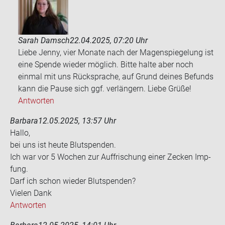
Sarah Damsch
22.04.2025, 07:20 Uhr
Liebe Jenny, vier Monate nach der Magenspiegelung ist
eine Spende wieder möglich. Bitte halte aber noch
einmal mit uns Rücksprache, auf Grund deines Befunds
kann die Pause sich ggf. verlängern. Liebe Grüße!
Antworten
Barbara
12.05.2025, 13:57 Uhr
Hallo,
bei uns ist heute Blut­spen­den.
Ich war vor 5 Wo­chen zur Auf­fri­schung einer Ze­cken Imp­
fung.
Darf ich schon wie­der Blut­spen­den?
Vie­len Dank
Antworten