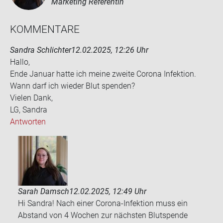
Marketing Referentin
KOM­MEN­TA­RE
Sandra Schlichter
12.02.2025, 12:26 Uhr
Hallo,
Ende Ja­nu­ar hatte ich meine zwei­te Co­ro­na In­fek­ti­on.
Wann darf ich wie­der Blut spen­den?
Vie­len Dank,
LG, San­dra
Antworten
Sarah Damsch
12.02.2025, 12:49 Uhr
Hi Sandra! Nach einer Corona-Infektion muss ein
Abstand von 4 Wochen zur nächsten Blutspende