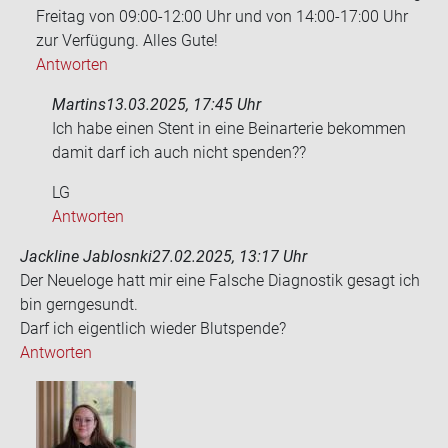
Freitag von 09:00-12:00 Uhr und von 14:00-17:00 Uhr
zur Verfügung. Alles Gute!
Antworten
Martins
13.03.2025, 17:45 Uhr
Ich habe einen Stent in eine Bein­ar­te­rie be­kom­men
damit darf ich auch nicht spen­den??
LG
Antworten
Jackline Jablosnki
27.02.2025, 13:17 Uhr
Der Neue­lo­ge hatt mir eine Fal­sche Dia­gnos­tik ge­sagt ich
bin gern­ge­sundt.
Darf ich ei­gent­lich wie­der Blut­spen­de?
Antworten