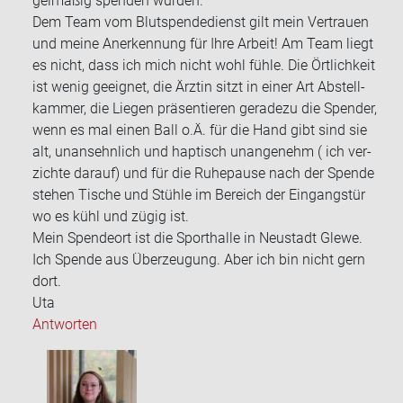
gel­mä­ßig spen­den wür­den.
Dem Team vom Blut­spen­de­dienst gilt mein Ver­trau­en
und meine An­er­ken­nung für Ihre Ar­beit! Am Team liegt
es nicht, dass ich mich nicht wohl fühle. Die Ört­lich­keit
ist wenig ge­eig­net, die Ärz­tin sitzt in einer Art Ab­stell­
kam­mer, die Lie­gen prä­sen­tie­ren ge­ra­de­zu die Spen­der,
wenn es mal einen Ball o.Ä. für die Hand gibt sind sie
alt, un­an­sehn­lich und hap­tisch un­an­ge­nehm ( ich ver­
zich­te dar­auf) und für die Ru­he­pau­se nach der Spen­de
ste­hen Ti­sche und Stüh­le im Be­reich der Ein­gangs­tür
wo es kühl und zügig ist.
Mein Spen­de­ort ist die Sport­hal­le in Neu­stadt Glewe.
Ich Spen­de aus Über­zeu­gung. Aber ich bin nicht gern
dort.
Uta
Antworten