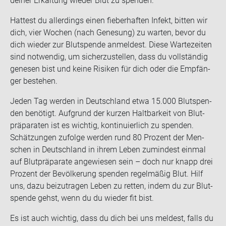
dei­ner Er­käl­tung wie­der Blut zu spen­den.
Hat­test du al­ler­dings einen fie­ber­haf­ten In­fekt, bit­ten wir
dich, vier Wo­chen (nach Ge­ne­sung) zu war­ten, bevor du
dich wie­der zur Blut­spen­de an­mel­dest. Diese War­te­zei­ten
sind not­wen­dig, um si­cher­zu­stel­len, dass du voll­stän­dig
ge­ne­sen bist und keine Ri­si­ken für dich oder die Emp­fän­
ger be­stehen.
Jeden Tag wer­den in Deutsch­land etwa 15.000 Blut­spen­
den be­nö­tigt. Auf­grund der kur­zen Halt­bar­keit von Blut­
prä­pa­ra­ten ist es wich­tig, kon­ti­nu­ier­lich zu spen­den.
Schät­zun­gen zu­fol­ge wer­den rund 80 Pro­zent der Men­
schen in Deutsch­land in ihrem Leben zu­min­dest ein­mal
auf Blut­prä­pa­ra­te an­ge­wie­sen sein – doch nur knapp drei
Pro­zent der Be­völ­ke­rung spen­den re­gel­mä­ßig Blut. Hilf
uns, dazu bei­zu­tra­gen Leben zu ret­ten, indem du zur Blut­
spen­de gehst, wenn du du wie­der fit bist.
Es ist auch wich­tig, dass du dich bei uns mel­dest, falls du