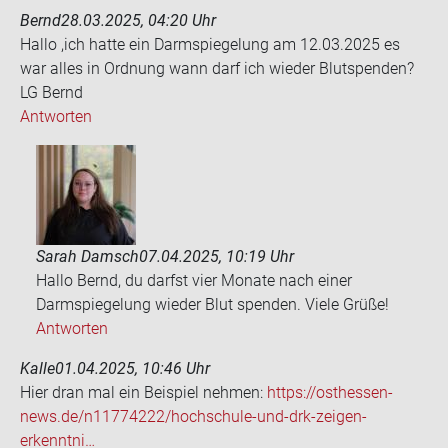
Bernd
28.03.2025, 04:20 Uhr
Hallo ,ich hatte ein Darm­spie­ge­lung am 12.03.2025 es
war alles in Ord­nung wann darf ich wie­der Blut­spen­den?
LG Bernd
Antworten
Sarah Damsch
07.04.2025, 10:19 Uhr
Hallo Bernd, du darfst vier Monate nach einer
Darmspiegelung wieder Blut spenden. Viele Grüße!
Antworten
Kalle
01.04.2025, 10:46 Uhr
Hier dran mal ein Bei­spiel neh­men:
https://osthessen-​
news.de/n11774222/hochschule-​und-drk-zeigen-
erkenntni…