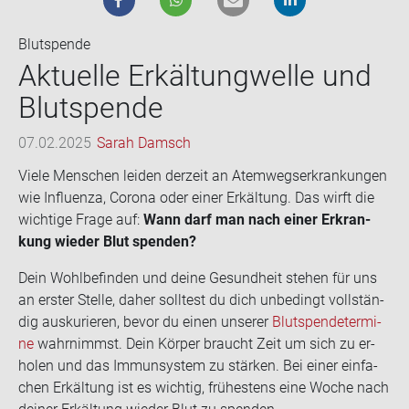
Blutspende
Ak­tu­el­le Er­käl­tung­wel­le und
Blut­spen­de
07.02.2025
Sarah Damsch
Viele Men­schen lei­den der­zeit an Atem­wegs­er­kran­kun­gen
wie In­flu­en­za, Co­ro­na oder einer Er­käl­tung. Das wirft die
wich­ti­ge Frage auf:
Wann darf man nach einer Er­kran­
kung wie­der Blut spen­den?
Dein Wohl­be­fin­den und deine Ge­sund­heit ste­hen für uns
an ers­ter Stel­le, daher soll­test du dich un­be­dingt voll­stän­
dig aus­ku­rie­ren, bevor du einen un­se­rer
Blut­spen­de­ter­mi­
ne
wahr­nimmst. Dein Kör­per braucht Zeit um sich zu er­
ho­len und das Im­mun­sys­tem zu stär­ken. Bei einer ein­fa­
chen Er­käl­tung ist es wich­tig, frü­hes­tens eine Woche nach