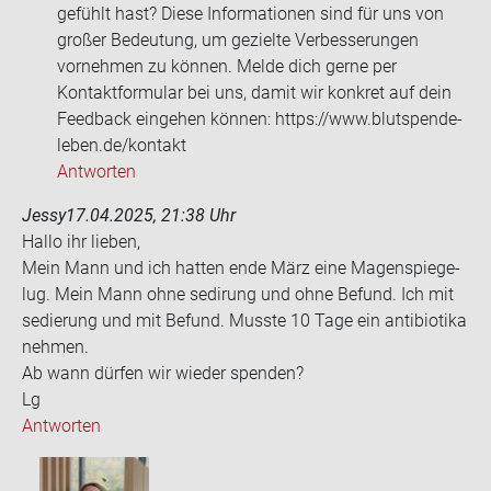
gefühlt hast? Diese Informationen sind für uns von
großer Bedeutung, um gezielte Verbesserungen
vornehmen zu können. Melde dich gerne per
Kontaktformular bei uns, damit wir konkret auf dein
Feedback eingehen können: https://www.blutspende-
leben.de/kontakt
Antworten
Jessy
17.04.2025, 21:38 Uhr
Hallo ihr lie­ben,
Mein Mann und ich hat­ten ende März eine Ma­gen­spie­ge­
lug. Mein Mann ohne se­di­rung und ohne Be­fund. Ich mit
se­die­rung und mit Be­fund. Muss­te 10 Tage ein an­ti­bio­ti­ka
neh­men.
Ab wann dür­fen wir wie­der spen­den?
Lg
Antworten