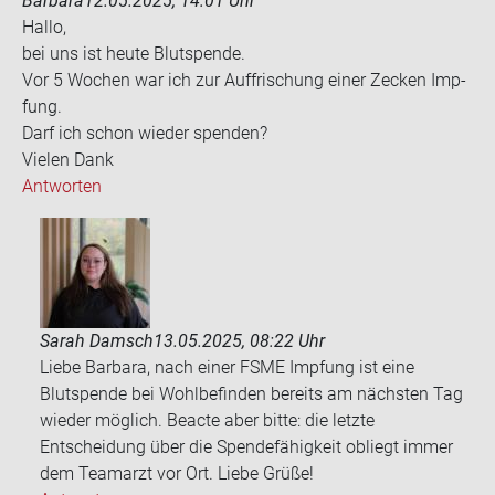
Barbara
12.05.2025, 14:01 Uhr
Hallo,
bei uns ist heute Blut­spen­de.
Vor 5 Wo­chen war ich zur Auf­fri­schung einer Ze­cken Imp­
fung.
Darf ich schon wie­der spen­den?
Vie­len Dank
Antworten
Sarah Damsch
13.05.2025, 08:22 Uhr
Liebe Barbara, nach einer FSME Impfung ist eine
Blutspende bei Wohlbefinden bereits am nächsten Tag
wieder möglich. Beacte aber bitte: die letzte
Entscheidung über die Spendefähigkeit obliegt immer
dem Teamarzt vor Ort. Liebe Grüße!