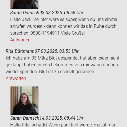
Sarah Damsch
03.03.2025, 08:58 Uhr
Hallo Jackline, hier wäre es super, wenn du uns einmal
anrufen würdest - dann können wir das in Ruhe durch
sprechen: 0800-1194911 Viele Grüße!
Antworten
Rita Düttmann
07.03.2025, 03:53 Uhr
Ich habe am 03 März Blut ge­spen­det hat aber lei­der nicht
ge­klappt haben nichts be­kom­men von mir wann darf ich
wie­der spen­den .Blut ist zu schnell ge­ron­nen
Antworten
Sarah Damsch
14.03.2025, 08:44 Uhr
Hallo Rita, schade! Wenn punktiert wurde, musst man