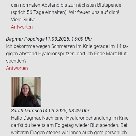
den normalen Abstand bis zur nächsten Blutspende
(sprich 56 Tage einhalten). Wir freuen uns auf dich!
Viele Grüße
Antworten
Dagmar Poppinga
11.03.2025, 15:09 Uhr
Ich be­kom­me wegen Schmer­zen im Knie ge­ra­de im 14 tä­
gi­gen Ab­stand Hya­lo­ron­sprit­zen, darf ich Ende März Blut­
spen­den?
Antworten
Sarah Damsch
14.03.2025, 08:49 Uhr
Hallo Dagmar, Nach einer Hyaluronbehandlung im Knie
darfst du bereits am Folgetag wieder Blut spenden. Bei
weiteren Fragen stehen wir Ihnen auch gern persönlich