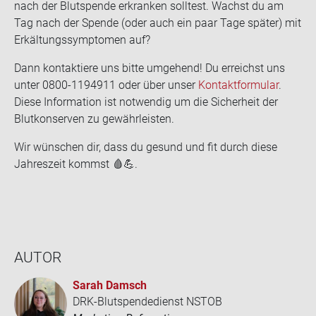
nach der Blut­spen­de er­kran­ken soll­test. Wachst du am
Tag nach der Spen­de (oder auch ein paar Tage spä­ter) mit
Er­käl­tungs­sym­pto­men auf?
Dann kon­tak­tie­re uns bitte um­ge­hend! Du er­reichst uns
unter 0800-​1194911 oder über unser
Kon­takt­for­mu­lar
.
Diese In­for­ma­ti­on ist not­wen­dig um die Si­cher­heit der
Blut­kon­ser­ven zu ge­währ­leis­ten.
Wir wün­schen dir, dass du ge­sund und fit durch diese
Jah­res­zeit kommst 🩸💪.
AUTOR
Sarah Damsch
DRK-Blutspendedienst NSTOB