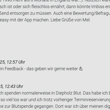
ch ist oder sich fleisch­los er­nährt, dann könn­te Im­biss ent
­ßend ent­sor­gen zu müs­sen. Auch eine Be­wer­tung/Be­fra­gu
easy mit der App ma­chen. Liebe Grüße von Mel.
25, 12:57 Uhr
ein Feedback - das geben wir gerne weiter 💪
5, 12:43 Uhr
h spen­den nor­ma­ler­wei­se in Diep­holz Blut. Das habe ich
o viel los war und ich trotz vor­he­ri­ger Ter­min­re­ser­vie­ru
ke zur Blut­spen­de ge­gan­gen. Dort war ich über mei­nen di­gi­