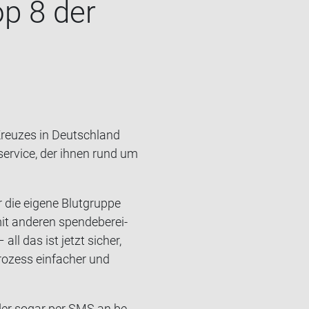
op 8 der
reu­zes in Deutsch­land
er­ser­vice, der ihnen rund um
die ei­ge­ne Blut­grup­pe
t an­de­ren spen­de­be­rei­
ll das ist jetzt si­cher,
ro­zess ein­fa­cher und
 oder sogar per SMS an be­