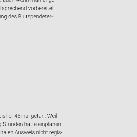
­spre­chend vor­be­rei­tet
ng des Blut­spen­de­ter­
 bis­her 45mal getan. Weil
ng Stun­den hätte ein­pla­nen
ta­len Aus­weis nicht re­gis­