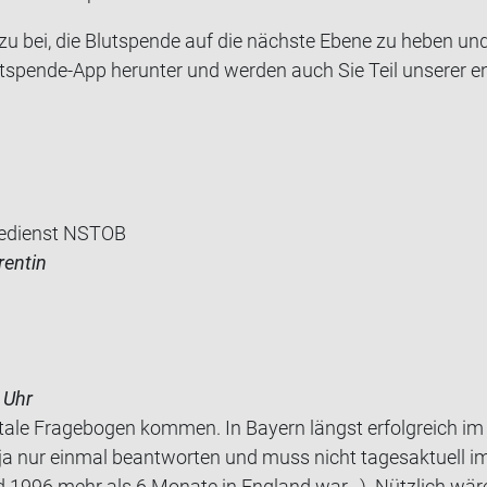
zu bei, die Blut­spen­de auf die nächs­te Ebene zu heben u
tspende-​App her­un­ter und wer­den auch Sie Teil un­se­rer en
edienst NSTOB
rentin
 Uhr
ta­le Fra­ge­bo­gen kom­men. In Bay­ern längst er­folg­reich im 
a nur ein­mal be­ant­wor­ten und muss nicht ta­ges­ak­tu­ell 
1996 mehr als 6 Mo­na­te in Eng­land war...). Nütz­lich w