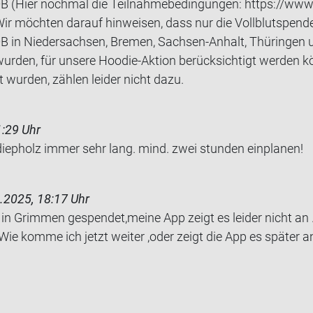
B (Hier nochmal die Teilnahmebedingungen: https://www
ir möchten darauf hinweisen, dass nur die Vollblutspende
 in Niedersachsen, Bremen, Sachsen-Anhalt, Thüringen 
urden, für unsere Hoodie-Aktion berücksichtigt werden k
 wurden, zählen leider nicht dazu.
1:29 Uhr
 diep­holz immer sehr lang. mind. zwei stun­den ein­pla­nen!
.2025, 18:17 Uhr
n Grim­men ge­spen­det,meine App zeigt es lei­der nicht an .
Wie komme ich jetzt wei­ter ,oder zeigt die App es spä­ter a