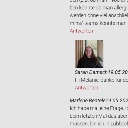
ben könn­te ob man all­er­gis
wer­den ohne viel an­schlie
mins/-​teams könn­te man 
Antworten
Sarah Damsch
19.05.20
Hi Melanie, danke für d
Antworten
Marlene Bentele
19.05.202
Ich habe mal eine Frage. Ic
beim letz­ten Mal das aber s
müs­sen, bin ich in Lüb­be­c