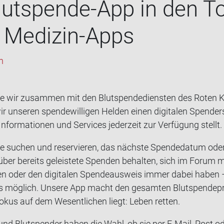
lutspende-App in den T
 Medizin-​Apps
h
ie wir zu­sam­men mit den Blut­spen­de­diens­ten des Roten K
ir un­se­ren spen­de­wil­li­gen Hel­den einen di­gi­ta­len Spen­d
n­for­ma­tio­nen und Ser­vices je­der­zeit zur Ver­fü­gung stellt.
 su­chen und re­ser­vie­ren, das nächs­te Spen­de­da­tum oder 
über be­reits ge­leis­te­te Spen­den be­hal­ten, sich im Forum mi
 oder den di­gi­ta­len Spen­de­aus­weis immer dabei haben – a
los mög­lich. Un­se­re App macht den ge­sam­ten Blut­spen­de­p
Fokus auf dem We­sent­li­chen liegt: Leben ret­ten.
en und Blut­spen­der haben die Wahl, ob sie per E-​Mail, Post