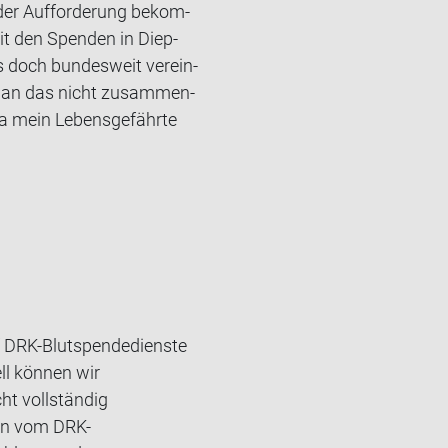
der Auf­for­de­rung be­kom­
it den Spen­den in Diep­
 doch bun­des­weit ver­ein­
n man das nicht zu­sam­men­
 mein Le­bens­ge­fähr­te
nf DRK-Blutspendedienste
ll können wir
ht vollständig
ion vom DRK-