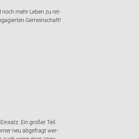
nd noch mehr Leben zu ret­
­ga­gier­ten Ge­mein­schaft!
Ein­satz. Ein gro­ßer Teil
immer neu ab­ge­fragt wer­
äre auch wenn man an­ge­