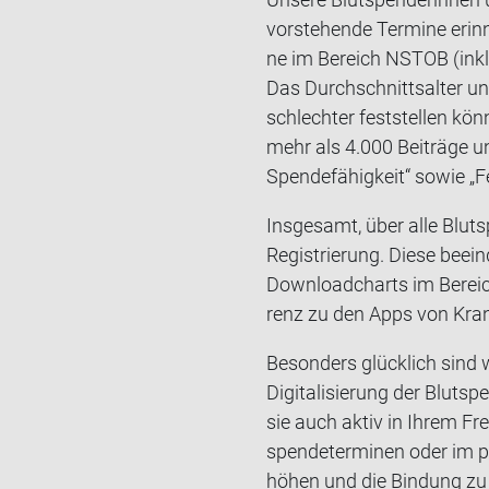
vor­ste­hen­de Ter­mi­ne er­in
ne im Be­reich NSTOB (in­klu­
Das Durch­schnitts­al­ter un
schlech­ter fest­stel­len kön
mehr als 4.000 Bei­trä­ge un
Spen­de­fä­hig­keit“ sowie „
Ins­ge­samt, über alle Blut­s
Re­gis­trie­rung. Diese be­ei
Downloadcharts im Be­reich M
renz zu den Apps von Kran­
Be­son­ders glück­lich sind 
Di­gi­ta­li­sie­rung der Blut
sie auch aktiv in Ihrem Fre
spen­de­ter­mi­nen oder im pr
hö­hen und die Bin­dung zu 