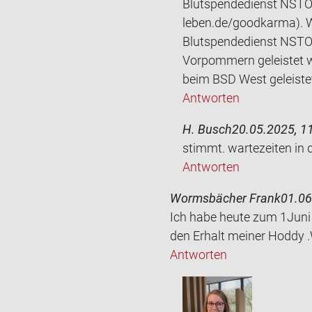
Blutspendedienst NSTO
leben.de/goodkarma). W
Blutspendedienst NSTOB
Vorpommern geleistet w
beim BSD West geleistet
Antworten
H. Busch
20.05.2025, 1
stimmt. war­te­zei­ten in
Antworten
Wormsbächer Frank
01.06
Ich habe heute zum 1Juni i
den Er­halt mei­ner Hoddy .
Antworten