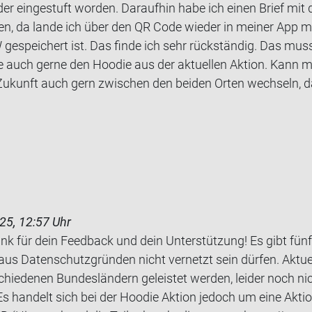
­der ein­ge­stuft wor­den. Dar­auf­hin habe ich einen Brief mit 
fen, da lande ich über den QR Code wie­der in mei­ner App m
e­spei­chert ist. Das finde ich sehr rück­stän­dig. Das muss
ätte auch gerne den Hoo­die aus der ak­tu­el­len Ak­ti­on. Kan
Zu­kunft auch gern zwi­schen den bei­den Orten wech­seln, da
25, 12:57 Uhr
ank für dein Feedback und dein Unterstützung! Es gibt fü
aus Datenschutzgründen nicht vernetzt sein dürfen. Aktue
schiedenen Bundesländern geleistet werden, leider noch nic
s handelt sich bei der Hoodie Aktion jedoch um eine Akt