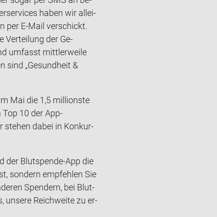
er­ser­vices haben wir al­lei­
n per E-​Mail ver­schickt.
e Ver­tei­lung der Ge­
d um­fasst mitt­ler­wei­le
en sind „Ge­sund­heit &
m Mai die 1,5 mil­li­ons­te
en Top 10 der App-​
r ste­hen dabei in Kon­kur­
oad der Blutspende-​App die
bst, son­dern emp­feh­len Sie
de­ren Spen­dern, bei Blut­
 un­se­re Reich­wei­te zu er­