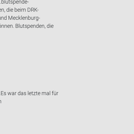
.blutspende-
n, die beim DRK-
und Mecklenburg-
önnen. Blutspenden, die
Es war das letz­te mal für
n