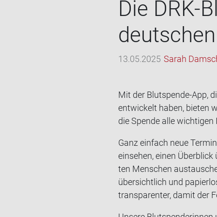
Die DRK-​B
deut­schen
13.05.2025
Sarah Damsc
Mit der Blutspende-​App, d
ent­wi­ckelt haben, bie­ten w
die Spen­de alle wich­ti­gen I
Ganz ein­fach neue Ter­mi­ne
ein­se­hen, einen Über­blick 
ten Men­schen aus­tau­schen
über­sicht­lich und pa­pier­
trans­pa­ren­ter, damit der 
Un­se­re Blut­spen­de­rin­n