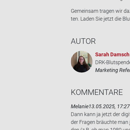
Ge­mein­sam tra­gen wir da
ten. Laden Sie jetzt die Blu
AUTOR
Sarah Damsch
DRK-Blutspend
Marketing Refe
KOM­MEN­TA­RE
Melanie
13.05.2025, 17:27
Dann kann ja jetzt der di­gi­
der Fra­gen bräuch­te man j
den (z.B. ob man 1980 und 