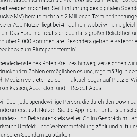
­nert wer­den möch­ten. Seit Ein­füh­rung des di­gi­ta­len Spen­d
si­ve MV) be­reits mehr als 2 Mil­lio­nen Ter­min­er­in­ne­run­ge
­se­rer App-​Nutzer liegt bei 41 Jah­ren, wobei wir eine glei­ch
­nen. Das Forum er­freut sich eben­falls gro­ßer Be­liebt­heit un
d über 9.000 Kom­men­ta­re. Be­son­ders ge­frag­te Ka­te­go­ri
Feed­back zum Blut­spen­de­ter­min“.
pen­de­diens­te des Roten Kreu­zes hin­weg, ver­zeich­nen wir i
n­dru­cken­den Zah­len er­mög­li­chen es uns, re­gel­mä­ßig in d
e­di­zin ver­tre­ten zu sein – ak­tu­ell sogar auf Platz 8. Wi
ken­kas­sen, Apo­the­ken und E-​Rezept-Apps.
wir über jede spen­de­wil­li­ge Per­son, die durch den Down­l
­spen­de un­ter­stützt. Nut­zen Sie die App nicht nur für sich sel
undes-​ und Be­kann­ten­kreis wei­ter. Ob im Ge­spräch mit an­
i­va­ten Um­feld: Jede Wei­ter­emp­feh­lung zählt und hilft uns,
un­se­ren Spen­dern zu stär­ken.