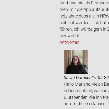
triert und bin als Erst­spen
men, mir die App auf­zu­ru­
holz ohne dass die in NRW g
heit­licht wer­den!!! Ich h
füh­ren. Ich würde gern in 
hier wohnt.
Antworten
Sarah Damsch
19.05.20
Hallo Marlene, vielen D
in Deutschland, welche 
Blutspenden, die in ver
automatisch erfassen. E