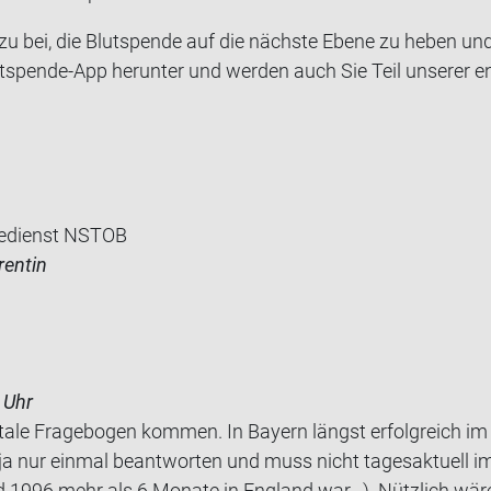
zu bei, die Blut­spen­de auf die nächs­te Ebene zu heben u
tspende-​App her­un­ter und wer­den auch Sie Teil un­se­rer en
edienst NSTOB
rentin
 Uhr
ta­le Fra­ge­bo­gen kom­men. In Bay­ern längst er­folg­reich im 
a nur ein­mal be­ant­wor­ten und muss nicht ta­ges­ak­tu­ell 
1996 mehr als 6 Mo­na­te in Eng­land war...). Nütz­lich w