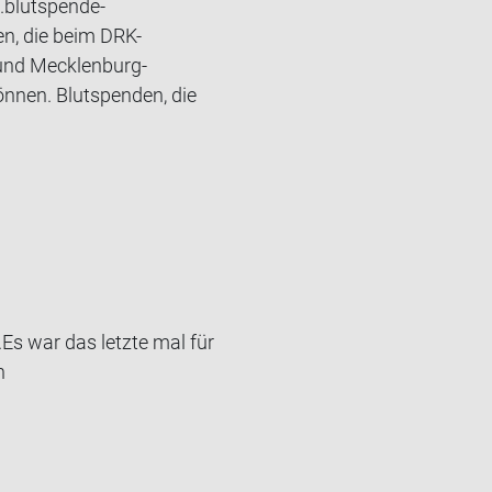
.blutspende-
n, die beim DRK-
und Mecklenburg-
önnen. Blutspenden, die
Es war das letz­te mal für
n