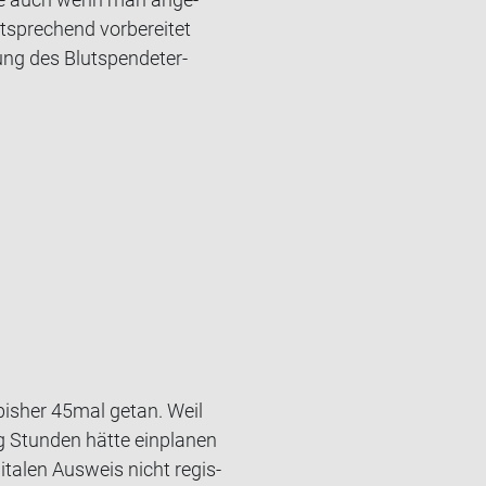
­spre­chend vor­be­rei­tet
ng des Blut­spen­de­ter­
 bis­her 45mal getan. Weil
ng Stun­den hätte ein­pla­nen
ta­len Aus­weis nicht re­gis­