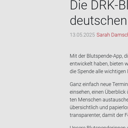
Die DRK-​B
deut­schen
13.05.2025
Sarah Damsc
Mit der Blutspende-​App, d
ent­wi­ckelt haben, bie­ten w
die Spen­de alle wich­ti­gen I
Ganz ein­fach neue Ter­mi­ne
ein­se­hen, einen Über­blick 
ten Men­schen aus­tau­schen
über­sicht­lich und pa­pier­
trans­pa­ren­ter, damit der 
Un­se­re Blut­spen­de­rin­n