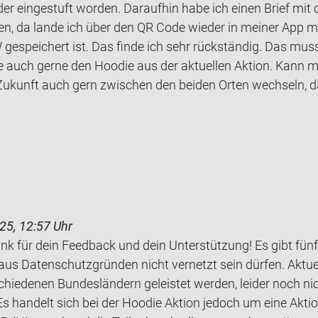
­der ein­ge­stuft wor­den. Dar­auf­hin habe ich einen Brief mit 
fen, da lande ich über den QR Code wie­der in mei­ner App m
e­spei­chert ist. Das finde ich sehr rück­stän­dig. Das muss
ätte auch gerne den Hoo­die aus der ak­tu­el­len Ak­ti­on. Kan
Zu­kunft auch gern zwi­schen den bei­den Orten wech­seln, da
25, 12:57 Uhr
ank für dein Feedback und dein Unterstützung! Es gibt fü
aus Datenschutzgründen nicht vernetzt sein dürfen. Aktue
schiedenen Bundesländern geleistet werden, leider noch nic
s handelt sich bei der Hoodie Aktion jedoch um eine Akt