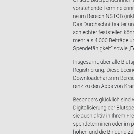
vor­ste­hen­de Ter­mi­ne er­in
ne im Be­reich NSTOB (in­klu­
Das Durch­schnitts­al­ter un
schlech­ter fest­stel­len kön
mehr als 4.000 Bei­trä­ge un
Spen­de­fä­hig­keit“ sowie „
Ins­ge­samt, über alle Blut­s
Re­gis­trie­rung. Diese be­ei
Downloadcharts im Be­reich M
renz zu den Apps von Kran­
Be­son­ders glück­lich sind 
Di­gi­ta­li­sie­rung der Blut
sie auch aktiv in Ihrem Fre
spen­de­ter­mi­nen oder im pr
hö­hen und die Bin­dung zu 