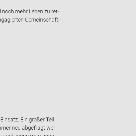
nd noch mehr Leben zu ret­
­ga­gier­ten Ge­mein­schaft!
Ein­satz. Ein gro­ßer Teil
immer neu ab­ge­fragt wer­
äre auch wenn man an­ge­