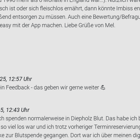
ch ist oder sich fleisch­los er­nährt, dann könn­te Im­biss ent
­ßend ent­sor­gen zu müs­sen. Auch eine Be­wer­tung/Be­fra­gu
easy mit der App ma­chen. Liebe Grüße von Mel.
25, 12:57 Uhr
ein Feedback - das geben wir gerne weiter 💪
5, 12:43 Uhr
h spen­den nor­ma­ler­wei­se in Diep­holz Blut. Das habe ich
o viel los war und ich trotz vor­he­ri­ger Ter­min­re­ser­vie­ru
ke zur Blut­spen­de ge­gan­gen. Dort war ich über mei­nen di­gi­