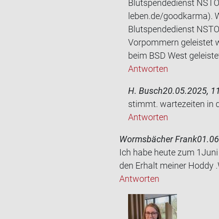
Blutspendedienst NSTO
leben.de/goodkarma). W
Blutspendedienst NSTOB
Vorpommern geleistet w
beim BSD West geleistet
Antworten
H. Busch
20.05.2025, 1
stimmt. war­te­zei­ten in
Antworten
Wormsbächer Frank
01.06
Ich habe heute zum 1Juni i
den Er­halt mei­ner Hoddy .
Antworten