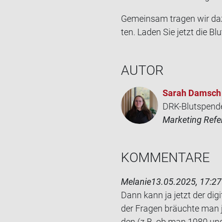
Ge­mein­sam tra­gen wir da
ten. Laden Sie jetzt die Blu
AUTOR
Sarah Damsch
DRK-Blutspend
Marketing Refe
KOM­MEN­TA­RE
Melanie
13.05.2025, 17:27
Dann kann ja jetzt der di­gi­
der Fra­gen bräuch­te man j
den (z.B. ob man 1980 und 