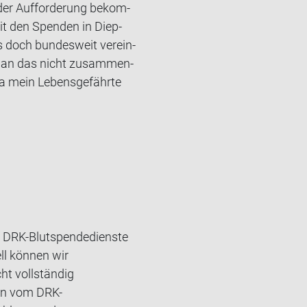
der Auf­for­de­rung be­kom­
it den Spen­den in Diep­
 doch bun­des­weit ver­ein­
n man das nicht zu­sam­men­
 mein Le­bens­ge­fähr­te
nf DRK-Blutspendedienste
ll können wir
ht vollständig
ion vom DRK-