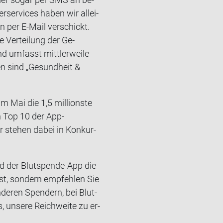
er­ser­vices haben wir al­lei­
n per E-​Mail ver­schickt.
e Ver­tei­lung der Ge­
d um­fasst mitt­ler­wei­le
en sind „Ge­sund­heit &
m Mai die 1,5 mil­li­ons­te
en Top 10 der App-​
r ste­hen dabei in Kon­kur­
oad der Blutspende-​App die
bst, son­dern emp­feh­len Sie
de­ren Spen­dern, bei Blut­
 un­se­re Reich­wei­te zu er­