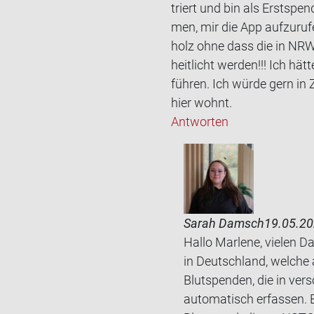
triert und bin als Erst­spen
men, mir die App auf­zu­ru­
holz ohne dass die in NRW g
heit­licht wer­den!!! Ich h
füh­ren. Ich würde gern in 
hier wohnt.
Antworten
Sarah Damsch
19.05.20
Hallo Marlene, vielen D
in Deutschland, welche 
Blutspenden, die in ver
automatisch erfassen. E