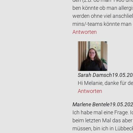
ben könn­te ob man all­er­gis
wer­den ohne viel an­schlie
mins/-​teams könn­te man 
Antworten
Sarah Damsch
19.05.20
Hi Melanie, danke für d
Antworten
Marlene Bentele
19.05.202
Ich habe mal eine Frage. Ic
beim letz­ten Mal das aber s
müs­sen, bin ich in Lüb­be­c