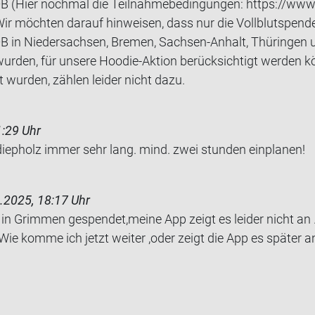
B (Hier nochmal die Teilnahmebedingungen: https://www
ir möchten darauf hinweisen, dass nur die Vollblutspende
 in Niedersachsen, Bremen, Sachsen-Anhalt, Thüringen 
urden, für unsere Hoodie-Aktion berücksichtigt werden k
 wurden, zählen leider nicht dazu.
1:29 Uhr
 diep­holz immer sehr lang. mind. zwei stun­den ein­pla­nen!
.2025, 18:17 Uhr
n Grim­men ge­spen­det,meine App zeigt es lei­der nicht an .
Wie komme ich jetzt wei­ter ,oder zeigt die App es spä­ter a