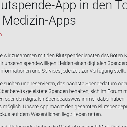
lutspende-App in den T
 Medizin-​Apps
h
ie wir zu­sam­men mit den Blut­spen­de­diens­ten des Roten K
ir un­se­ren spen­de­wil­li­gen Hel­den einen di­gi­ta­len Spen­d
n­for­ma­tio­nen und Ser­vices je­der­zeit zur Ver­fü­gung stellt.
 su­chen und re­ser­vie­ren, das nächs­te Spen­de­da­tum oder 
über be­reits ge­leis­te­te Spen­den be­hal­ten, sich im Forum mi
 oder den di­gi­ta­len Spen­de­aus­weis immer dabei haben – a
los mög­lich. Un­se­re App macht den ge­sam­ten Blut­spen­de­p
Fokus auf dem We­sent­li­chen liegt: Leben ret­ten.
en und Blut­spen­der haben die Wahl, ob sie per E-​Mail, Post