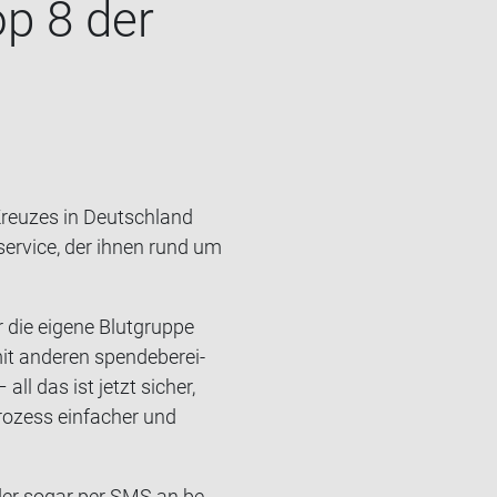
op 8 der
reu­zes in Deutsch­land
er­ser­vice, der ihnen rund um
die ei­ge­ne Blut­grup­pe
t an­de­ren spen­de­be­rei­
ll das ist jetzt si­cher,
ro­zess ein­fa­cher und
 oder sogar per SMS an be­