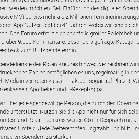
­nert wer­den möch­ten. Seit Ein­füh­rung des di­gi­ta­len Spen­d
si­ve MV) be­reits mehr als 2 Mil­lio­nen Ter­min­er­in­ne­run­ge
­se­rer App-​Nutzer liegt bei 41 Jah­ren, wobei wir eine glei­ch
­nen. Das Forum er­freut sich eben­falls gro­ßer Be­liebt­heit un
d über 9.000 Kom­men­ta­re. Be­son­ders ge­frag­te Ka­te­go­ri
Feed­back zum Blut­spen­de­ter­min“.
pen­de­diens­te des Roten Kreu­zes hin­weg, ver­zeich­nen wir i
n­dru­cken­den Zah­len er­mög­li­chen es uns, re­gel­mä­ßig in d
e­di­zin ver­tre­ten zu sein – ak­tu­ell sogar auf Platz 8. Wi
ken­kas­sen, Apo­the­ken und E-​Rezept-Apps.
wir über jede spen­de­wil­li­ge Per­son, die durch den Down­l
­spen­de un­ter­stützt. Nut­zen Sie die App nicht nur für sich sel
undes-​ und Be­kann­ten­kreis wei­ter. Ob im Ge­spräch mit an­
i­va­ten Um­feld: Jede Wei­ter­emp­feh­lung zählt und hilft uns,
un­se­ren Spen­dern zu stär­ken.