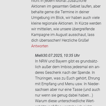
nicht in jedem Monat zusätzliche
Aktionen im gesamten Gebiet laufen, aber
behalte gerne die Termine in deiner
Umgebung im Blick, wir haben auch viele
kleine regionale Aktionen. In Kürze werden
wir mitteilen, wie unsere übergreifende
Kampagne im August ausschaut, lass
dich überraschen! Herzliche Grüße!
Antworten
Melli
30.07.2025, 10:35 Uhr
In NRW und Bay­ern gibt es grund­sätz­
lich außer dem Im­biss je­des­mal ein an­
de­res Ge­schenk nach der Spen­de. In
Thü­rin­gen, was zu Euch ge­hört, Eh­rung
mit Emp­fang und Menu usw. In Nie­der­
sach­sen aber nur eine Tasse (und auch
nur wenn sie genug dabei haben...)
Warum diese un­ter­schied­li­che Wert­