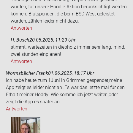
wurden, für unsere Hoodie-Aktion berücksichtigt werden
können. Blutspenden, die beim BSD West geleistet
wurden, zählen leider nicht dazu.
Antworten
H. Busch
20.05.2025, 11:29 Uhr
stimmt. war­te­zei­ten in diep­holz immer sehr lang. mind.
zwei stun­den ein­pla­nen!
Antworten
Wormsbächer Frank
01.06.2025, 18:17 Uhr
Ich habe heute zum 1Juni in Grim­men ge­spen­det,meine
App zeigt es lei­der nicht an .Es war das letz­te mal für den
Er­halt mei­ner Hoddy .Wie komme ich jetzt wei­ter ,oder
zeigt die App es spä­ter an
Antworten