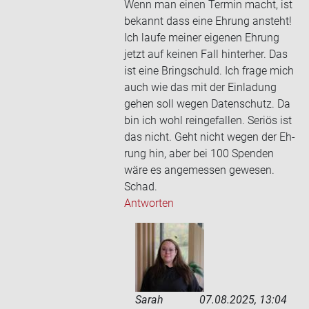
Wenn man einen Ter­min macht, ist
be­kannt dass eine Eh­rung an­steht!
Ich laufe mei­ner ei­ge­nen Eh­rung
jetzt auf kei­nen Fall hin­ter­her. Das
ist eine Bring­schuld. Ich frage mich
auch wie das mit der Ein­la­dung
gehen soll wegen Da­ten­schutz. Da
bin ich wohl rein­ge­fal­len. Se­ri­ös ist
das nicht. Geht nicht wegen der Eh­
rung hin, aber bei 100 Spen­den
wäre es an­ge­mes­sen ge­we­sen.
Schad.
Antworten
Sarah
07.08.2025, 13:04