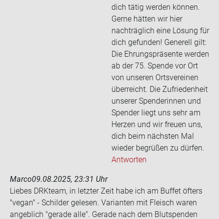
dich tätig werden können.
Gerne hätten wir hier
nachträglich eine Lösung für
dich gefunden! Generell gilt:
Die Ehrungspräsente werden
ab der 75. Spende vor Ort
von unseren Ortsvereinen
überreicht. Die Zufriedenheit
unserer Spenderinnen und
Spender liegt uns sehr am
Herzen und wir freuen uns,
dich beim nächsten Mal
wieder begrüßen zu dürfen.
Antworten
Marco
09.08.2025, 23:31 Uhr
Lie­bes DRK­team, in letz­ter Zeit habe ich am Buf­fet öf­ters
"vegan" - Schil­der ge­le­sen. Va­ri­an­ten mit Fleisch waren
an­geb­lich "ge­ra­de alle". Ge­ra­de nach dem Blut­spen­den