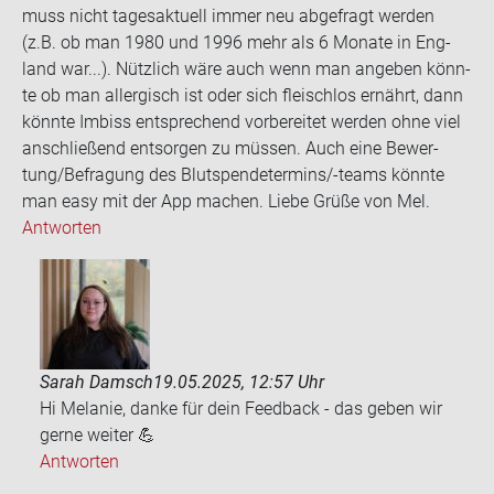
muss nicht ta­ges­ak­tu­ell immer neu ab­ge­fragt wer­den
(z.B. ob man 1980 und 1996 mehr als 6 Mo­na­te in Eng­
land war...). Nütz­lich wäre auch wenn man an­ge­ben könn­
te ob man all­er­gisch ist oder sich fleisch­los er­nährt, dann
könn­te Im­biss ent­spre­chend vor­be­rei­tet wer­den ohne viel
an­schlie­ßend ent­sor­gen zu müs­sen. Auch eine Be­wer­
tung/Be­fra­gung des Blut­spen­de­ter­mins/-​teams könn­te
man easy mit der App ma­chen. Liebe Grüße von Mel.
Antworten
Sarah Damsch
19.05.2025, 12:57 Uhr
Hi Melanie, danke für dein Feedback - das geben wir
gerne weiter 💪
Antworten