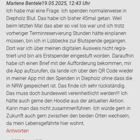
Marlene Bentele
19.05.2025, 12:43 Uhr
Ich habe mal eine Frage. Ich spen­den nor­ma­ler­wei­se in
Diep­holz Blut. Das habe ich bis­her 45mal getan. Weil
beim letz­ten Mal das aber so viel los war und ich trotz
vor­he­ri­ger Ter­min­re­ser­vie­rung Stun­den hätte ein­pla­nen
müs­sen, bin ich in Lüb­be­cke zur Blut­spen­de ge­gan­gen.
Dort war ich über mei­nen di­gi­ta­len Aus­weis nicht re­gis­
triert und bin als Erst­spen­der ein­ge­stuft wor­den. Dar­auf­hin
habe ich einen Brief mit der Auf­for­de­rung be­kom­men, mir
die App auf­zu­ru­fen, da lande ich über den QR Code wie­der
in mei­ner App mit den Spen­den in Diep­holz ohne dass die
in NRW ge­spei­chert ist. Das finde ich sehr rück­stän­dig.
Das muss doch bun­des­weit ver­ein­heit­licht wer­den!!! Ich
hätte auch gerne den Hoo­die aus der ak­tu­el­len Ak­ti­on.
Kann man das nicht zu­sam­men­füh­ren. Ich würde gern in
Zu­kunft auch gern zwi­schen den bei­den Orten wech­seln,
da mein Le­bens­ge­fähr­te hier wohnt.
Antworten