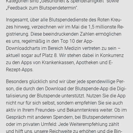
Ka­te­go­rien sind „Ge­sund­heit & Spen­de­fä­hig­keit“ sowie
„Feed­back zum Blut­spen­de­ter­min“.
Ins­ge­samt, über alle Blut­spen­de­diens­te des Roten Kreu­
zes hin­weg, ver­zeich­nen wir im Mai die 1,5 mil­li­ons­te Re­
gis­trie­rung. Diese be­ein­dru­cken­den Zah­len er­mög­li­chen
es uns, re­gel­mä­ßig in den Top 10 der App-​
Downloadcharts im Be­reich Me­di­zin ver­tre­ten zu sein –
ak­tu­ell sogar auf Platz 8. Wir ste­hen dabei in Kon­kur­renz
zu den Apps von Kran­ken­kas­sen, Apo­the­ken und E-​
Rezept-Apps.
Be­son­ders glück­lich sind wir über jede spen­de­wil­li­ge Per­
son, die durch den Down­load der Blutspende-​App die Di­gi­
ta­li­sie­rung der Blut­spen­de un­ter­stützt. Nut­zen Sie die App
nicht nur für sich selbst, son­dern emp­feh­len Sie sie auch
aktiv in Ihrem Freundes-​ und Be­kann­ten­kreis wei­ter. Ob im
Ge­spräch mit an­de­ren Spen­dern, bei Blut­spen­de­ter­mi­nen
oder im pri­va­ten Um­feld: Jede Wei­ter­emp­feh­lung zählt
und hilft uns, un­se­re Reich­wei­te zu er­hö­hen und die Bin­