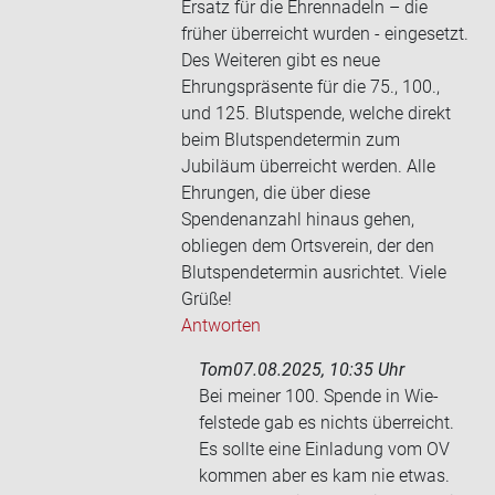
Ersatz für die Ehrennadeln – die
früher überreicht wurden - eingesetzt.
Des Weiteren gibt es neue
Ehrungspräsente für die 75., 100.,
und 125. Blutspende, welche direkt
beim Blutspendetermin zum
Jubiläum überreicht werden. Alle
Ehrungen, die über diese
Spendenanzahl hinaus gehen,
obliegen dem Ortsverein, der den
Blutspendetermin ausrichtet. Viele
Grüße!
Antworten
Tom
07.08.2025, 10:35 Uhr
Bei mei­ner 100. Spen­de in Wie­
felste­de gab es nichts über­reicht.
Es soll­te eine Ein­la­dung vom OV
kom­men aber es kam nie etwas.