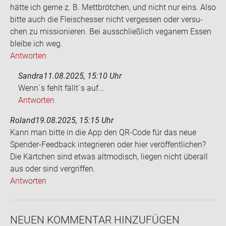
hätte ich gerne z. B. Mett­bröt­chen, und nicht nur eins. Also
bitte auch die Fleisch­esser nicht ver­ges­sen oder ver­su­
chen zu mis­sio­nie­ren. Bei aus­schließ­lich ve­ga­nem Essen
blei­be ich weg.
Antworten
Sandra
11.08.2025, 15:10 Uhr
Wenn´s fehlt fällt´s auf...
Antworten
Roland
19.08.2025, 15:15 Uhr
Kann man bitte in die App den QR-​Code für das neue
Spender-​Feedback in­te­grie­ren oder hier ver­öf­fent­li­chen?
Die Kärt­chen sind etwas alt­mo­disch, lie­gen nicht über­all
aus oder sind ver­grif­fen.
Antworten
NEUEN KOM­MEN­TAR HIN­ZU­FÜ­GEN