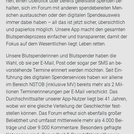
hen, einen Über­blick über be­reits ge­leis­te­te Spen­den be­
hal­ten, sich im Forum mit an­de­ren spen­de­be­rei­ten Men­
schen aus­tau­schen oder den di­gi­ta­len Spen­de­aus­weis
immer dabei haben – all das ist jetzt si­cher, über­sicht­lich
und pa­pier­los mög­lich. Un­se­re App macht den ge­sam­ten
Blut­spen­de­pro­zess ein­fa­cher und trans­pa­ren­ter, damit der
Fokus auf dem We­sent­li­chen liegt: Leben ret­ten.
Un­se­re Blut­spen­de­rin­nen und Blut­spen­der haben die
Wahl, ob sie per E-​Mail, Post oder sogar per SMS an be­
vor­ste­hen­de Ter­mi­ne er­in­nert wer­den möch­ten. Seit Ein­
füh­rung des di­gi­ta­len Spen­der­ser­vices haben wir al­lei­ne
im Be­reich NSTOB (in­klu­si­ve MV) be­reits mehr als 2 Mil­
lio­nen Ter­min­er­in­ne­run­gen per E-​Mail ver­schickt. Das
Durch­schnitts­al­ter un­se­rer App-​Nutzer liegt bei 41 Jah­ren,
wobei wir eine glei­che Ver­tei­lung der Ge­schlech­ter fest­
stel­len kön­nen. Das Forum er­freut sich eben­falls gro­ßer
Be­liebt­heit und um­fasst mitt­ler­wei­le mehr als 4.000 Bei­
trä­ge und über 9.000 Kom­men­ta­re. Be­son­ders ge­frag­te