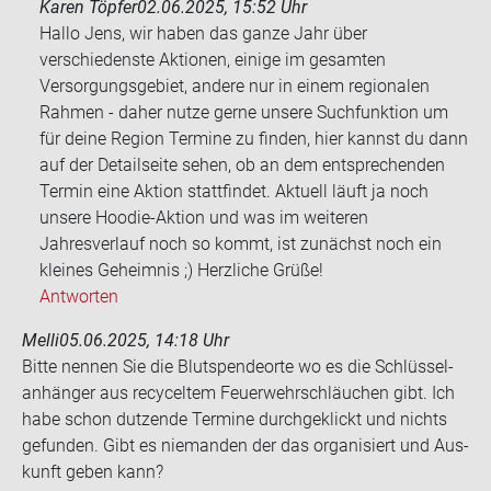
Karen Töpfer
02.06.2025, 15:52 Uhr
Hallo Jens, wir haben das ganze Jahr über
verschiedenste Aktionen, einige im gesamten
Versorgungsgebiet, andere nur in einem regionalen
Rahmen - daher nutze gerne unsere Suchfunktion um
für deine Region Termine zu finden, hier kannst du dann
auf der Detailseite sehen, ob an dem entsprechenden
Termin eine Aktion stattfindet. Aktuell läuft ja noch
unsere Hoodie-Aktion und was im weiteren
Jahresverlauf noch so kommt, ist zunächst noch ein
kleines Geheimnis ;) Herzliche Grüße!
Antworten
Melli
05.06.2025, 14:18 Uhr
Bitte nen­nen Sie die Blut­spen­de­or­te wo es die Schlüs­sel­
an­hän­ger aus re­cy­cel­tem Feu­er­wehr­schläu­chen gibt. Ich
habe schon dut­zen­de Ter­mi­ne durch­ge­klickt und nichts
ge­fun­den. Gibt es nie­man­den der das or­ga­ni­siert und Aus­
kunft geben kann?