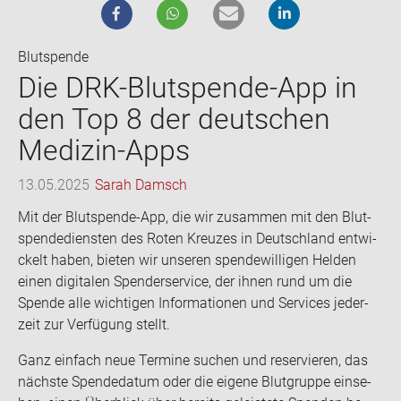
Blutspende
Die DRK-​Blutspende-App in
den Top 8 der deut­schen
Medizin-​Apps
13.05.2025
Sarah Damsch
Mit der Blutspende-​App, die wir zu­sam­men mit den Blut­
spen­de­diens­ten des Roten Kreu­zes in Deutsch­land ent­wi­
ckelt haben, bie­ten wir un­se­ren spen­de­wil­li­gen Hel­den
einen di­gi­ta­len Spen­der­ser­vice, der ihnen rund um die
Spen­de alle wich­ti­gen In­for­ma­tio­nen und Ser­vices je­der­
zeit zur Ver­fü­gung stellt.
Ganz ein­fach neue Ter­mi­ne su­chen und re­ser­vie­ren, das
nächs­te Spen­de­da­tum oder die ei­ge­ne Blut­grup­pe ein­se­