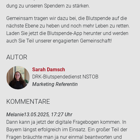
dung zu un­se­ren Spen­dern zu stär­ken.
Ge­mein­sam tra­gen wir dazu bei, die Blut­spen­de auf die
nächs­te Ebene zu heben und noch mehr Leben zu ret­ten.
Laden Sie jetzt die Blutspende-​App her­un­ter und wer­den
auch Sie Teil un­se­rer en­ga­gier­ten Ge­mein­schaft!
AUTOR
Sarah Damsch
DRK-Blutspendedienst NSTOB
Marketing Referentin
KOM­MEN­TA­RE
Melanie
13.05.2025, 17:27 Uhr
Dann kann ja jetzt der di­gi­ta­le Fra­ge­bo­gen kom­men. In
Bay­ern längst er­folg­reich im Ein­satz. Ein gro­ßer Teil der
Fra­gen bräuch­te man ja nur ein­mal be­ant­wor­ten und