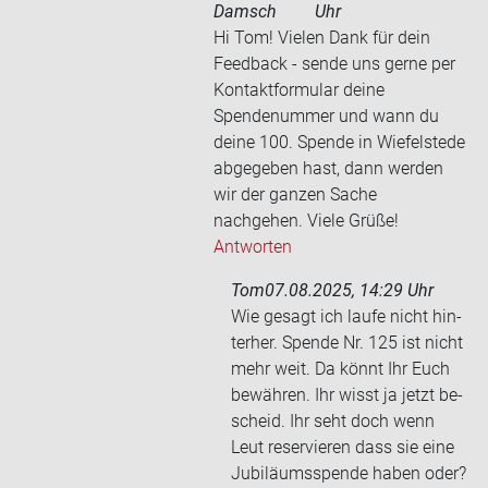
Damsch
Uhr
Hi Tom! Vielen Dank für dein
Feedback - sende uns gerne per
Kontaktformular deine
Spendenummer und wann du
deine 100. Spende in Wiefelstede
abgegeben hast, dann werden
wir der ganzen Sache
nachgehen. Viele Grüße!
Antworten
Tom
07.08.2025, 14:29 Uhr
Wie ge­sagt ich laufe nicht hin­
ter­her. Spen­de Nr. 125 ist nicht
mehr weit. Da könnt Ihr Euch
be­wäh­ren. Ihr wisst ja jetzt be­
scheid. Ihr seht doch wenn
Leut re­ser­vie­ren dass sie eine
Ju­bi­lä­ums­spen­de haben oder?