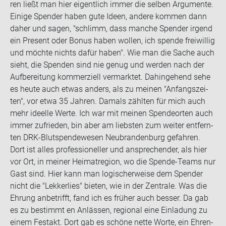
ren ließt man hier ei­gent­lich immer die sel­ben Ar­gu­men­te.
Ei­ni­ge Spen­der haben gute Ideen, an­de­re kom­men dann
daher und sagen, "schlimm, dass man­che Spen­der ir­gend
ein Pre­sent oder Bonus haben wol­len, ich spen­de frei­wil­lig
und möch­te nichts dafür haben". Wie man die Sache auch
sieht, die Spen­den sind nie genug und wer­den nach der
Auf­be­rei­tung kom­mer­zi­ell ver­mark­tet. Da­hin­ge­hend sehe
es heute auch etwas an­ders, als zu mei­nen "An­fangs­zei­
ten", vor etwa 35 Jah­ren. Da­mals zähl­ten für mich auch
mehr ideel­le Werte. Ich war mit mei­nen Spen­de­or­ten auch
immer zu­frie­den, bin aber am liebs­ten zum wei­ter ent­fern­
ten DRK-​Blutspendewesen Neu­bran­den­burg ge­fah­ren.
Dort ist alles pro­fes­sio­nel­ler und an­spre­chen­der, als hier
vor Ort, in mei­ner Hei­mat­re­gi­on, wo die Spende-​Teams nur
Gast sind. Hier kann man lo­gi­scher­wei­se dem Spen­der
nicht die "Lek­ker­lies" bie­ten, wie in der Zen­tra­le. Was die
Eh­rung an­be­trifft, fand ich es frü­her auch bes­ser. Da gab
es zu be­stimmt en An­läs­sen, re­gio­nal eine Ein­la­dung zu
einem Fest­akt. Dort gab es schö­ne nette Worte, ein Eh­ren­