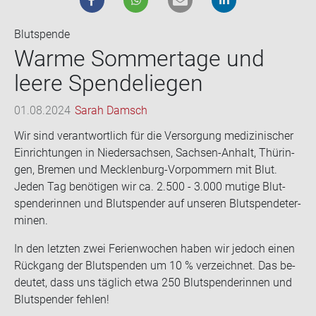
Blutspende
Warme Som­mer­ta­ge und
leere Spen­de­lie­gen
01.08.2024
Sarah Damsch
Wir sind ver­ant­wort­lich für die Ver­sor­gung me­di­zi­ni­scher
Ein­rich­tun­gen in Nie­der­sach­sen, Sachsen-​Anhalt, Thü­rin­
gen, Bre­men und Mecklenburg-​Vorpommern mit Blut.
Jeden Tag be­nö­ti­gen wir ca. 2.500 - 3.000 mu­ti­ge Blut­
spen­de­rin­nen und Blut­spen­der auf un­se­ren Blut­spen­de­ter­
mi­nen.
In den letz­ten zwei Fe­ri­en­wo­chen haben wir je­doch einen
Rück­gang der Blut­spen­den um 10 % ver­zeich­net. Das be­
deu­tet, dass uns täg­lich etwa 250 Blut­spen­de­rin­nen und
Blut­spen­der feh­len!