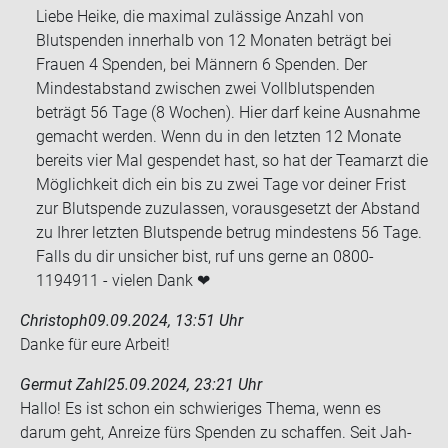
Liebe Heike, die maximal zulässige Anzahl von
Blutspenden innerhalb von 12 Monaten beträgt bei
Frauen 4 Spenden, bei Männern 6 Spenden. Der
Mindestabstand zwischen zwei Vollblutspenden
beträgt 56 Tage (8 Wochen). Hier darf keine Ausnahme
gemacht werden. Wenn du in den letzten 12 Monate
bereits vier Mal gespendet hast, so hat der Teamarzt die
Möglichkeit dich ein bis zu zwei Tage vor deiner Frist
zur Blutspende zuzulassen, vorausgesetzt der Abstand
zu Ihrer letzten Blutspende betrug mindestens 56 Tage.
Falls du dir unsicher bist, ruf uns gerne an 0800-
1194911 - vielen Dank ❤
Christoph
09.09.2024, 13:51 Uhr
Danke für eure Ar­beit!
Germut Zahl
25.09.2024, 23:21 Uhr
Hallo! Es ist schon ein schwie­ri­ges Thema, wenn es
darum geht, An­rei­ze fürs Spen­den zu schaf­fen. Seit Jah­