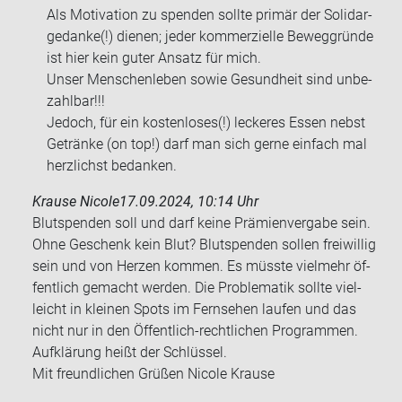
Als Mo­ti­va­ti­on zu spen­den soll­te pri­mär der So­li­dar­
ge­dan­ke(!) die­nen; jeder kom­mer­zi­el­le Be­weg­grün­de
ist hier kein guter An­satz für mich.
Unser Men­schen­le­ben sowie Ge­sund­heit sind un­be­
zahl­bar!!!
Je­doch, für ein kos­ten­lo­ses(!) le­cke­res Essen nebst
Ge­trän­ke (on top!) darf man sich gerne ein­fach mal
herz­lichst be­dan­ken.
Krause Nicole
17.09.2024, 10:14 Uhr
Blut­spen­den soll und darf keine Prä­mi­en­ver­ga­be sein.
Ohne Ge­schenk kein Blut? Blut­spen­den sol­len frei­wil­lig
sein und von Her­zen kom­men. Es müss­te viel­mehr öf­
fent­lich ge­macht wer­den. Die Pro­ble­ma­tik soll­te viel­
leicht in klei­nen Spots im Fern­se­hen lau­fen und das
nicht nur in den Öffentlich-​rechtlichen Pro­gram­men.
Auf­klä­rung heißt der Schlüs­sel.
Mit freund­li­chen Grü­ßen Ni­co­le Krau­se