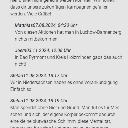
hier bisher nicht gerecht werden konnten. Wir hoffen,
dass dir unsere zukünftigen Kampagnen gefallen
werden. Viele Grüße!
Matthias
07.08.2024, 04:20 Uhr
Von die­sen Ak­tio­nen hat man in Lüchow-​Dannenberg
nichts mit­be­kom­men
Joern
03.11.2024, 12:08 Uhr
In Bad Pyr­mont und Kreis Holz­min­den gabs das auch
nicht!
Stefan
11.08.2024, 18:17 Uhr
Wir in Nie­der­sach­sen haben es ohne Vor­ankün­di­gung.
Ein­fach so.
Stefan
11.08.2024, 18:19 Uhr
Man spen­det ohne Gier und Grund. Man tut es für Men­
schen und sich, der ei­ge­ne Kör­per be­kommt da­durch
eine klei­ne blut­wä­sche. Schlimm, diese Men­ta­li­tät,