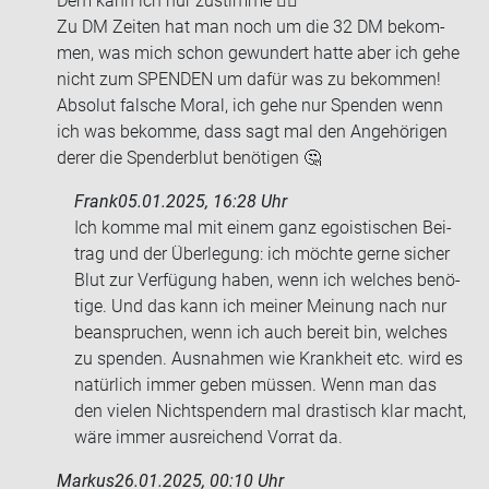
Dem kann ich nur zu­stim­me 👍🏻
Zu DM Zei­ten hat man noch um die 32 DM be­kom­
men, was mich schon ge­wun­dert hatte aber ich gehe
nicht zum SPEN­DEN um dafür was zu be­kom­men!
Ab­so­lut fal­sche Moral, ich gehe nur Spen­den wenn
ich was be­kom­me, dass sagt mal den An­ge­hö­ri­gen
derer die Spen­der­blut be­nö­ti­gen 🤔
Frank
05.01.2025, 16:28 Uhr
Ich komme mal mit einem ganz ego­is­ti­schen Bei­
trag und der Über­le­gung: ich möch­te gerne si­cher
Blut zur Ver­fü­gung haben, wenn ich wel­ches be­nö­
ti­ge. Und das kann ich mei­ner Mei­nung nach nur
be­an­spru­chen, wenn ich auch be­reit bin, wel­ches
zu spen­den. Aus­nah­men wie Krank­heit etc. wird es
na­tür­lich immer geben müs­sen. Wenn man das
den vie­len Nicht­spen­dern mal dras­tisch klar macht,
wäre immer aus­rei­chend Vor­rat da.
Markus
26.01.2025, 00:10 Uhr