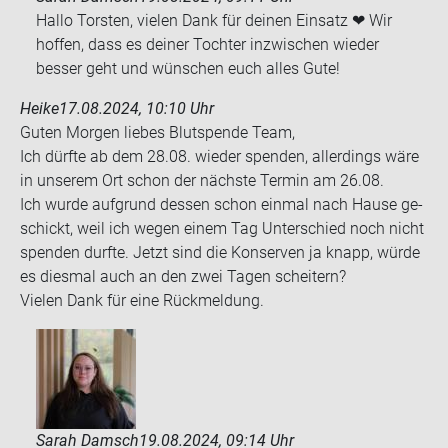
Hallo Torsten, vielen Dank für deinen Einsatz ❤ Wir
hoffen, dass es deiner Tochter inzwischen wieder
besser geht und wünschen euch alles Gute!
Heike
17.08.2024, 10:10 Uhr
Guten Mor­gen lie­bes Blut­spen­de Team,
Ich dürf­te ab dem 28.08. wie­der spen­den, al­ler­dings wäre
in un­se­rem Ort schon der nächs­te Ter­min am 26.08.
Ich wurde auf­grund des­sen schon ein­mal nach Hause ge­
schickt, weil ich wegen einem Tag Un­ter­schied noch nicht
spen­den durf­te. Jetzt sind die Kon­ser­ven ja knapp, würde
es dies­mal auch an den zwei Tagen schei­tern?
Vie­len Dank für eine Rück­mel­dung.
Sarah Damsch
19.08.2024, 09:14 Uhr