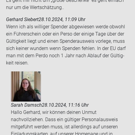
Es geht mir nicht um „große Ge­schen­ke“ es geht ein­fach
nur um die Wert­schät­zung..
Gerhard Siebert
28.10.2024, 11:09 Uhr
Wenn ich als wil­li­ger Spen­der ab­ge­wie­sen werde ob­wohl
ein Füh­rer­schein oder ein Perso der ei­ni­ge Tage über der
Gül­tig­keit liegt und einen Spen­der­aus­weis vor­le­ge, muss
sich kei­ner wun­dern wenn Spen­den feh­len. In der EU darf
man mit dem Perdo noch 1 Jahr nach Ab­lauf der Gül­tig­
keit rei­sen.
Sarah Damsch
28.10.2024, 11:16 Uhr
Hallo Gerhard, wir können deinen Unmut
nachvollziehen. Dass ein gültiger Personalausweis
mitgeführt werden muss, ist allerdings auf unseren
Einladungskarten, auf unserer Homepage und in