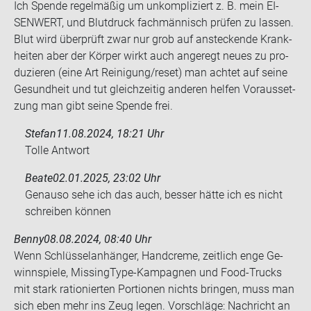
Ich Spen­de re­gel­mä­ßig um un­kom­pli­ziert z. B. mein EI­
SEN­WERT, und Blut­druck fach­män­nisch prü­fen zu las­sen.
Blut wird über­prüft zwar nur grob auf an­ste­cken­de Krank­
hei­ten aber der Kör­per wirkt auch an­ge­regt neues zu pro­
du­zie­ren (eine Art Rei­ni­gung/reset) man ach­tet auf seine
Ge­sund­heit und tut gleich­zei­tig an­de­ren hel­fen Vor­aus­set­
zung man gibt seine Spen­de frei.
Stefan
11.08.2024, 18:21 Uhr
Tolle Ant­wort
Beate
02.01.2025, 23:02 Uhr
Ge­nau­so sehe ich das auch, bes­ser hätte ich es nicht
schrei­ben kön­nen
Benny
08.08.2024, 08:40 Uhr
Wenn Schlüs­sel­an­hän­ger, Hand­creme, zeit­lich enge Ge­
winn­spie­le, MissingType-​Kampagnen und Food-​Trucks
mit stark ra­tio­nier­ten Por­tio­nen nichts brin­gen, muss man
sich eben mehr ins Zeug legen. Vor­schlä­ge: Nach­richt an