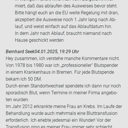
miert, daß das ab­lau­fen des Aus­wei­ses bevor steht.
Bitte hängt euch an die EU weite Re­ge­lung mit dran,
ak­zep­tiert die Aus­wei­se noch 1 Jahr lang nach Ab­
lauf, und weist ein­fach auf das Ab­lauf­da­tum hin.
In dem Jahr nach Ab­lauf, braucht nie­mand nach
Hause ge­schickt wer­den
Bernhard Seek
04.01.2025, 19:29 Uhr
Hey zu­sam­men, ich ver­ste­he man­che Kom­men­ta­re nicht.
Von 1978 bis 1980 war ich „pro­fes­sio­nel­ler“ Blut­spen­der
in einem Kran­ken­haus in Bre­men. Für jede Blut­spen­de
bekam ich 50 DM.
Durch einen Stand­ort­wech­sel spen­de­te ich dann nur noch
spo­ra­disch Blut, wenn Ter­mi­ne in mei­ner Firma an­ge­bo­
ten wur­den.
Im Jahr 2012 er­krank­te meine Frau an Krebs. Im Laufe der
Be­hand­lung wurde auch mehr­mals eine Blut­trans­fu­si­on
er­for­der­lich. Ich er­leb­te je­des­mal ein Wun­der! Vor der
Trans­fu­si­on ging es mei­ner Frau immer sehr schlecht.