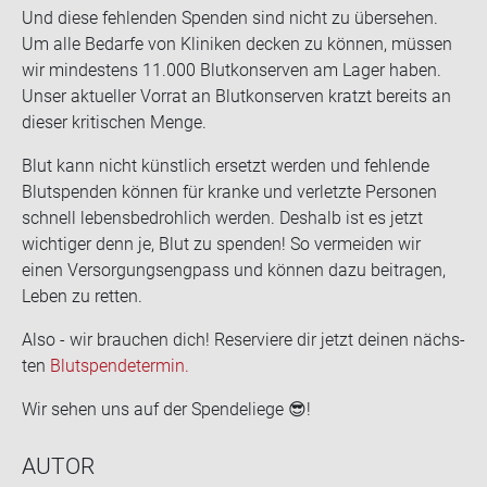
Und diese feh­len­den Spen­den sind nicht zu über­se­hen.
Um alle Be­dar­fe von Kli­ni­ken de­cken zu kön­nen, müs­sen
wir min­des­tens 11.000 Blut­kon­ser­ven am Lager haben.
Unser ak­tu­el­ler Vor­rat an Blut­kon­ser­ven kratzt be­reits an
die­ser kri­ti­schen Menge.
Blut kann nicht künst­lich er­setzt wer­den und feh­len­de
Blut­spen­den kön­nen für kran­ke und ver­letz­te Per­so­nen
schnell le­bens­be­droh­lich wer­den. Des­halb ist es jetzt
wich­ti­ger denn je, Blut zu spen­den! So ver­mei­den wir
einen Ver­sor­gungs­eng­pass und kön­nen dazu bei­tra­gen,
Leben zu ret­ten.
Also - wir brau­chen dich! Re­ser­vie­re dir jetzt dei­nen nächs­
ten
Blut­spen­de­ter­min.
Wir sehen uns auf der Spen­de­lie­ge
😎
!
AUTOR