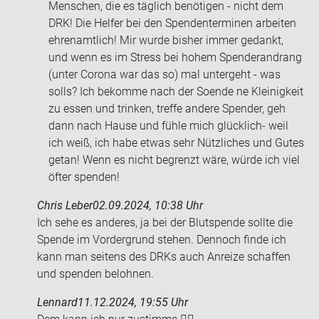
Men­schen, die es täg­lich be­nö­ti­gen - nicht dem
DRK! Die Hel­fer bei den Spen­den­ter­mi­nen ar­bei­ten
eh­ren­amt­lich! Mir wurde bis­her immer ge­dankt,
und wenn es im Stress bei hohem Spen­der­an­drang
(unter Co­ro­na war das so) mal un­ter­geht - was
solls? Ich be­kom­me nach der So­en­de ne Klei­nig­keit
zu essen und trin­ken, tref­fe an­de­re Spen­der, geh
dann nach Hause und fühle mich glücklich-​ weil
ich weiß, ich habe etwas sehr Nütz­li­ches und Gutes
getan! Wenn es nicht be­grenzt wäre, würde ich viel
öfter spen­den!
Chris Leber
02.09.2024, 10:38 Uhr
Ich sehe es an­de­res, ja bei der Blut­spen­de soll­te die
Spen­de im Vor­der­grund ste­hen. Den­noch finde ich
kann man sei­tens des DRKs auch An­rei­ze schaf­fen
und spen­den be­loh­nen.
Lennard
11.12.2024, 19:55 Uhr