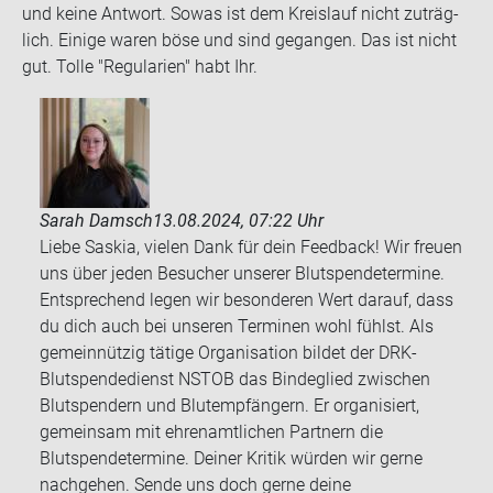
und keine Ant­wort. Sowas ist dem Kreis­lauf nicht zu­träg­
lich. Ei­ni­ge waren böse und sind ge­gan­gen. Das ist nicht
gut. Tolle "Re­gu­la­ri­en" habt Ihr.
Sarah Damsch
13.08.2024, 07:22 Uhr
Liebe Saskia, vielen Dank für dein Feedback! Wir freuen
uns über jeden Besucher unserer Blutspendetermine.
Entsprechend legen wir besonderen Wert darauf, dass
du dich auch bei unseren Terminen wohl fühlst. Als
gemeinnützig tätige Organisation bildet der DRK-
Blutspendedienst NSTOB das Bindeglied zwischen
Blutspendern und Blutempfängern. Er organisiert,
gemeinsam mit ehrenamtlichen Partnern die
Blutspendetermine. Deiner Kritik würden wir gerne
nachgehen. Sende uns doch gerne deine