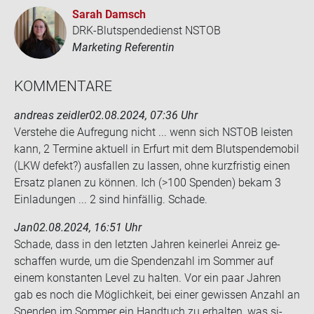
Sarah Damsch
DRK-Blutspendedienst NSTOB
Marketing Referentin
KOM­MEN­TA­RE
andreas zeidler
02.08.2024, 07:36 Uhr
Ver­ste­he die Auf­re­gung nicht ... wenn sich NSTOB leis­ten
kann, 2 Ter­mi­ne ak­tu­ell in Er­furt mit dem Blut­spen­de­mo­bil
(LKW de­fekt?) aus­fal­len zu las­sen, ohne kurz­fris­tig einen
Er­satz pla­nen zu kön­nen. Ich (>100 Spen­den) bekam 3
Ein­la­dun­gen ... 2 sind hin­fäl­lig. Scha­de.
Jan
02.08.2024, 16:51 Uhr
Scha­de, dass in den letz­ten Jah­ren kei­ner­lei An­reiz ge­
schaf­fen wurde, um die Spen­den­zahl im Som­mer auf
einem kon­stan­ten Level zu hal­ten. Vor ein paar Jah­ren
gab es noch die Mög­lich­keit, bei einer ge­wis­sen An­zahl an
Spen­den im Som­mer ein Hand­tuch zu er­hal­ten, was si­