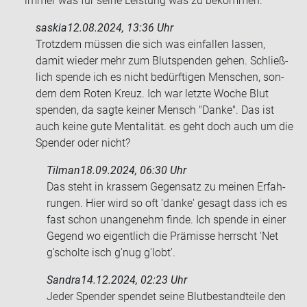
immer was für seine Leis­tung was zu be­kom­men.
saskia
12.08.2024, 13:36 Uhr
Trotz­dem müs­sen die sich was ein­fal­len las­sen,
damit wie­der mehr zum Blut­spen­den gehen. Schließ­
lich spen­de ich es nicht be­dürf­ti­gen Men­schen, son­
dern dem Roten Kreuz. Ich war letz­te Woche Blut
spen­den, da sagte kei­ner Mensch "Danke". Das ist
auch keine gute Men­ta­li­tät. es geht doch auch um die
Spen­der oder nicht?
Tilman
18.09.2024, 06:30 Uhr
Das steht in kras­sem Ge­gen­satz zu mei­nen Er­fah­
run­gen. Hier wird so oft 'danke' ge­sagt dass ich es
fast schon un­an­ge­nehm finde. Ich spen­de in einer
Ge­gend wo ei­gent­lich die Prä­mis­se herrscht 'Net
g'schol­te isch g'nug g'lobt'.
Sandra
14.12.2024, 02:23 Uhr
Jeder Spen­der spen­det seine Blut­be­stand­tei­le den