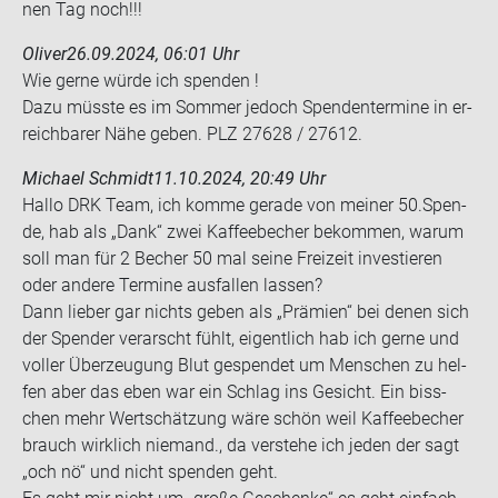
nen Tag noch!!!
Oliver
26.09.2024, 06:01 Uhr
Wie gerne würde ich spen­den !
Dazu müss­te es im Som­mer je­doch Spen­den­ter­mi­ne in er­
reich­ba­rer Nähe geben. PLZ 27628 / 27612.
Michael Schmidt
11.10.2024, 20:49 Uhr
Hallo DRK Team, ich komme ge­ra­de von mei­ner 50.Spen­
de, hab als „Dank“ zwei Kaf­fee­be­cher be­kom­men, warum
soll man für 2 Be­cher 50 mal seine Frei­zeit in­ves­tie­ren
oder an­de­re Ter­mi­ne aus­fal­len las­sen?
Dann lie­ber gar nichts geben als „Prä­mi­en“ bei denen sich
der Spen­der ver­arscht fühlt, ei­gent­lich hab ich gerne und
vol­ler Über­zeu­gung Blut ge­spen­det um Men­schen zu hel­
fen aber das eben war ein Schlag ins Ge­sicht. Ein biss­
chen mehr Wert­schät­zung wäre schön weil Kaf­fee­be­cher
brauch wirk­lich nie­mand., da ver­ste­he ich jeden der sagt
„och nö“ und nicht spen­den geht.