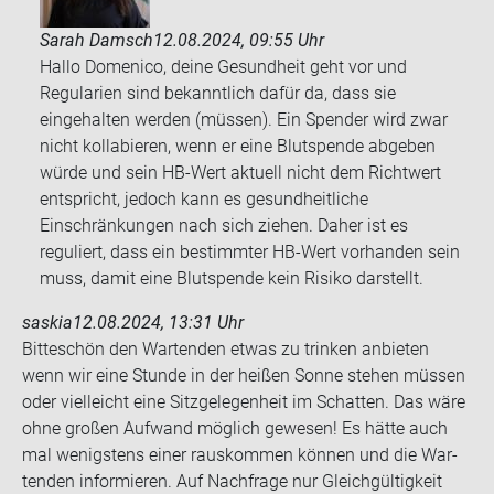
Sarah Damsch
12.08.2024, 09:55 Uhr
Hallo Domenico, deine Gesundheit geht vor und
Regularien sind bekanntlich dafür da, dass sie
eingehalten werden (müssen). Ein Spender wird zwar
nicht kollabieren, wenn er eine Blutspende abgeben
würde und sein HB-Wert aktuell nicht dem Richtwert
entspricht, jedoch kann es gesundheitliche
Einschränkungen nach sich ziehen. Daher ist es
reguliert, dass ein bestimmter HB-Wert vorhanden sein
muss, damit eine Blutspende kein Risiko darstellt.
saskia
12.08.2024, 13:31 Uhr
Bit­te­schön den War­ten­den etwas zu trin­ken an­bie­ten
wenn wir eine Stun­de in der hei­ßen Sonne ste­hen müs­sen
oder viel­leicht eine Sitz­ge­le­gen­heit im Schat­ten. Das wäre
ohne gro­ßen Auf­wand mög­lich ge­we­sen! Es hätte auch
mal we­nigs­tens einer raus­kom­men kön­nen und die War­
ten­den in­for­mie­ren. Auf Nach­fra­ge nur Gleich­gül­tig­keit