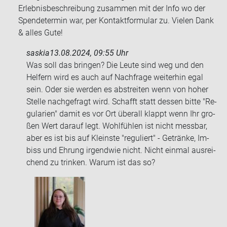
Erlebnisbeschreibung zusammen mit der Info wo der
Spendetermin war, per Kontaktformular zu. Vielen Dank
& alles Gute!
saskia
13.08.2024, 09:55 Uhr
Was soll das brin­gen? Die Leute sind weg und den
Hel­fern wird es auch auf Nach­fra­ge wei­ter­hin egal
sein. Oder sie wer­den es ab­strei­ten wenn von hoher
Stel­le nach­ge­fragt wird. Schafft statt des­sen bitte "Re­
gu­la­ri­en" damit es vor Ort über­all klappt wenn Ihr gro­
ßen Wert dar­auf legt. Wohl­füh­len ist nicht mess­bar,
aber es ist bis auf Kleins­te "re­gu­liert" - Ge­trän­ke, Im­
biss und Eh­rung ir­gend­wie nicht. Nicht ein­mal aus­rei­
chend zu trin­ken. Warum ist das so?