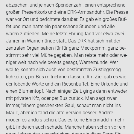
ab­zei­chen, und je nach Spen­den­zahl, einen ent­spre­chend
gro­ßen Pre­sent­korb und eine DRK-​Armbanduhr. Die Pres­se
war vor Ort und be­rich­te­te dar­über. Es gab ein gro­ßes Buf­
fet und man hatte ein paar schö­ne Stun­den und alle
waren zu­frie­den. Meine letz­te Eh­rung fand vor etwa zwei
Jah­ren in War­ne­mün­de statt. Das DRK hat sich mit der
zen­tra­len Or­ga­ni­sa­ti­on für für ganz Meck­pomm, ganz be­
stimmt sehr viel Mühe ge­ge­ben. Man reis­te mehr oder we­
ni­ger weit nach wie be­reits ge­sagt, War­ne­mün­de. Wer
woll­te, konn­te sich auch von be­stimm­ten Zu­stiegs­mög­
lich­kei­ten, per Bus mit­neh­men las­sen. Am Ziel gab es wie­
der lo­ben­de Worte und ein Rie­sen­buf­fet. Eine Ur­kun­de und
einen Blu­men­topf. Nach ei­ni­ger Zeit, gings dann ent­we­der
mit pri­va­ten Kfz, oder per Bus zu­rück. Man sagt zwar
immer, "einem ge­schenk­ten Gaul, schaut man nicht ins
Maul", aber ich fand die alte Ver­si­on bes­ser. An­de­re
mögen es an­ders sehen. Das es keine Eh­ren­na­deln mehr
gibt, finde ich auch scha­de. Man­che haben schon vor ein