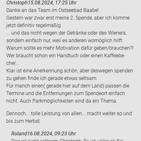
Christoph
15.08.2024, 17:25 Uhr
Danke an das Team im Ost­see­bad Baabe!
Ges­tern war zwar erst meine 2. Spen­de, aber ich komme
jetzt de­fi­ni­tiv re­gel­mä­ßig
... und das nicht wegen der Ge­trän­ke oder des Wie­ners,
son­dern ein­fach nur, weil es an­de­ren wo­mög­lich hilft.
Warum soll­te es mehr Mo­ti­va­ti­on dafür geben/brau­chen?!
Wer braucht schon ein Hand­tuch oder einen Kaf­fee­be­
cher...
Klar ist eine An­er­ken­nung schön, aber des­we­gen spen­den
zu gehen finde ich ge­ra­de etwas selt­sam.
Für manch einen( ge­ra­de hier auf dem Land) pas­sen die
Ter­mi­ne und die Ent­fer­nun­gen zum Spen­de­ort ein­fach
nicht. Auch Park­mög­lich­kei­ten sind da ein Thema.
Den­noch... tolle Leis­tung von allen... macht wei­ter so und
bis zum Herbst.
Roland
16.08.2024, 09:23 Uhr