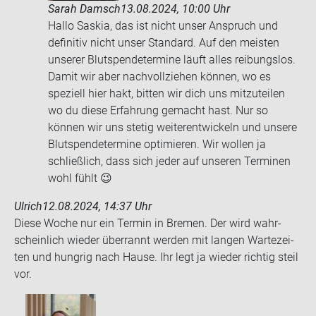
Sarah Damsch
13.08.2024, 10:00 Uhr
Hallo Saskia, das ist nicht unser Anspruch und
definitiv nicht unser Standard. Auf den meisten
unserer Blutspendetermine läuft alles reibungslos.
Damit wir aber nachvollziehen können, wo es
speziell hier hakt, bitten wir dich uns mitzuteilen
wo du diese Erfahrung gemacht hast. Nur so
können wir uns stetig weiterentwickeln und unsere
Blutspendetermine optimieren. Wir wollen ja
schließlich, dass sich jeder auf unseren Terminen
wohl fühlt 😉
Ulrich
12.08.2024, 14:37 Uhr
Diese Woche nur ein Ter­min in Bre­men. Der wird wahr­
schein­lich wie­der über­rannt wer­den mit lan­gen War­te­zei­
ten und hung­rig nach Hause. Ihr legt ja wie­der rich­tig steil
vor.