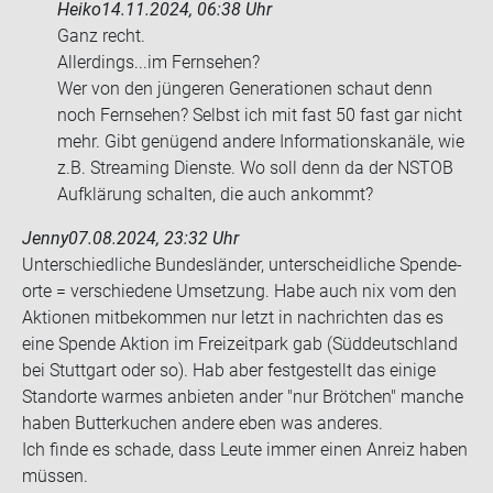
Heiko
14.11.2024, 06:38 Uhr
Ganz recht.
Al­ler­dings...im Fern­se­hen?
Wer von den jün­ge­ren Ge­nera­tio­nen schaut denn
noch Fern­se­hen? Selbst ich mit fast 50 fast gar nicht
mehr. Gibt ge­nü­gend an­de­re In­for­ma­ti­ons­ka­nä­le, wie
z.B. Strea­ming Diens­te. Wo soll denn da der NSTOB
Auf­klä­rung schal­ten, die auch an­kommt?
Jenny
07.08.2024, 23:32 Uhr
Un­ter­schied­li­che Bun­des­län­der, un­ter­scheid­li­che Spen­de­
or­te = ver­schie­de­ne Um­set­zung. Habe auch nix vom den
Ak­tio­nen mit­be­kom­men nur letzt in nach­rich­ten das es
eine Spen­de Ak­ti­on im Frei­zeit­park gab (Süd­deutsch­land
bei Stutt­gart oder so). Hab aber fest­ge­stellt das ei­ni­ge
Stand­or­te war­mes an­bie­ten ander "nur Bröt­chen" man­che
haben But­ter­ku­chen an­de­re eben was an­de­res.
Ich finde es scha­de, dass Leute immer einen An­reiz haben
müs­sen.