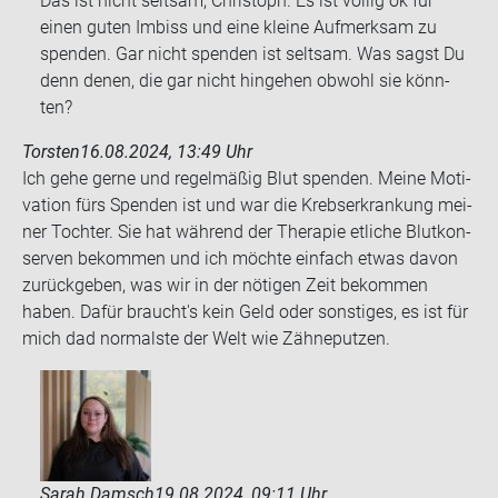
Das ist nicht selt­sam, Chris­toph. Es ist völ­lig ok für
einen guten Im­biss und eine klei­ne Auf­merk­sam zu
spen­den. Gar nicht spen­den ist selt­sam. Was sagst Du
denn denen, die gar nicht hin­ge­hen ob­wohl sie könn­
ten?
Torsten
16.08.2024, 13:49 Uhr
Ich gehe gerne und re­gel­mä­ßig Blut spen­den. Meine Mo­ti­
va­ti­on fürs Spen­den ist und war die Krebs­er­kran­kung mei­
ner Toch­ter. Sie hat wäh­rend der The­ra­pie et­li­che Blut­kon­
ser­ven be­kom­men und ich möch­te ein­fach etwas davon
zu­rück­ge­ben, was wir in der nö­ti­gen Zeit be­kom­men
haben. Dafür braucht's kein Geld oder sons­ti­ges, es ist für
mich dad nor­mals­te der Welt wie Zäh­ne­put­zen.
Sarah Damsch
19.08.2024, 09:11 Uhr