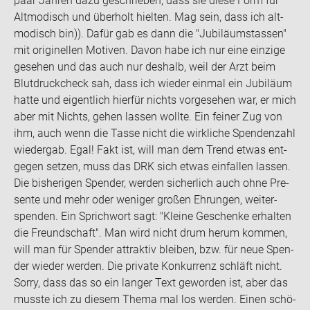
paar Jah­ren dazu ge­schrie­ben, dass sie diese Form für
Alt­mo­disch und über­holt hiel­ten. Mag sein, dass ich alt­
mo­disch bin)). Dafür gab es dann die "Ju­bi­lä­umstas­sen"
mit ori­gi­nel­len Mo­ti­ven. Davon habe ich nur eine ein­zi­ge
ge­se­hen und das auch nur des­halb, weil der Arzt beim
Blut­druck­check sah, dass ich wie­der ein­mal ein Ju­bi­lä­um
hatte und ei­gent­lich hier­für nichts vor­ge­se­hen war, er mich
aber mit Nichts, gehen las­sen woll­te. Ein fei­ner Zug von
ihm, auch wenn die Tasse nicht die wirk­li­che Spen­den­zahl
wie­der­gab. Egal! Fakt ist, will man dem Trend etwas ent­
ge­gen set­zen, muss das DRK sich etwas ein­fal­len las­sen.
Die bis­he­ri­gen Spen­der, wer­den si­cher­lich auch ohne Pre­
sen­te und mehr oder we­ni­ger gro­ßen Eh­run­gen, wei­ter­
spen­den. Ein Sprich­wort sagt: "Klei­ne Ge­schen­ke er­hal­ten
die Freund­schaft". Man wird nicht drum herum kom­men,
will man für Spen­der at­trak­tiv blei­ben, bzw. für neue Spen­
der wie­der wer­den. Die pri­va­te Kon­kur­renz schläft nicht.
Sorry, dass das so ein lan­ger Text ge­wor­den ist, aber das
muss­te ich zu die­sem Thema mal los wer­den. Einen schö­