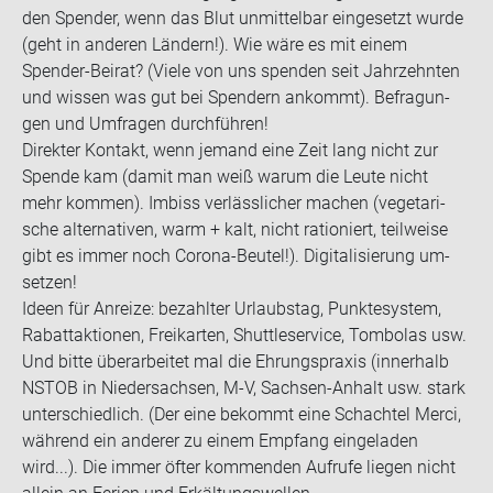
den Spen­der, wenn das Blut un­mit­tel­bar ein­ge­setzt wurde
(geht in an­de­ren Län­dern!). Wie wäre es mit einem
Spender-​Beirat? (Viele von uns spen­den seit Jahr­zehn­ten
und wis­sen was gut bei Spen­dern an­kommt). Be­fra­gun­
gen und Um­fra­gen durch­füh­ren!
Di­rek­ter Kon­takt, wenn je­mand eine Zeit lang nicht zur
Spen­de kam (damit man weiß warum die Leute nicht
mehr kom­men). Im­biss ver­läss­li­cher ma­chen (ve­ge­ta­ri­
sche al­ter­na­ti­ven, warm + kalt, nicht ra­tio­niert, teil­wei­se
gibt es immer noch Corona-​Beutel!). Di­gi­ta­li­sie­rung um­
set­zen!
Ideen für An­rei­ze: be­zahl­ter Ur­laubs­tag, Punk­te­sys­tem,
Ra­batt­ak­tio­nen, Frei­kar­ten, Shut­tle­ser­vice, Tom­bo­las usw.
Und bitte über­ar­bei­tet mal die Eh­rungs­pra­xis (in­ner­halb
NSTOB in Nie­der­sach­sen, M-V, Sachsen-​Anhalt usw. stark
un­ter­schied­lich. (Der eine be­kommt eine Schach­tel Merci,
wäh­rend ein an­de­rer zu einem Emp­fang ein­ge­la­den
wird...). Die immer öfter kom­men­den Auf­ru­fe lie­gen nicht