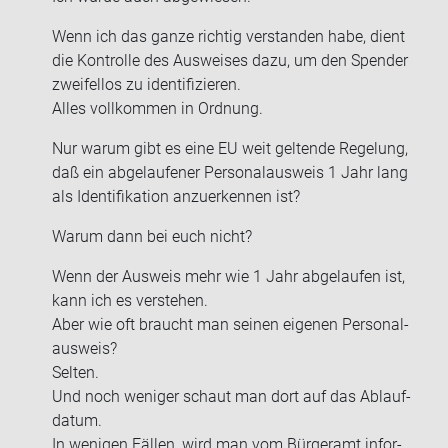
Wenn ich das ganze rich­tig ver­stan­den habe, dient
die Kon­trol­le des Aus­wei­ses dazu, um den Spen­der
zwei­fel­los zu iden­ti­fi­zie­ren.
Alles voll­kom­men in Ord­nung.
Nur warum gibt es eine EU weit gel­ten­de Re­ge­lung,
daß ein ab­ge­lau­fe­ner Per­so­nal­aus­weis 1 Jahr lang
als Iden­ti­fi­ka­ti­on an­zu­er­ken­nen ist?
Warum dann bei euch nicht?
Wenn der Aus­weis mehr wie 1 Jahr ab­ge­lau­fen ist,
kann ich es ver­ste­hen.
Aber wie oft braucht man sei­nen ei­ge­nen Per­so­nal­
aus­weis?
Sel­ten.
Und noch we­ni­ger schaut man dort auf das Ab­lauf­
da­tum.
In we­ni­gen Fäl­len, wird man vom Bür­ger­amt in­for­