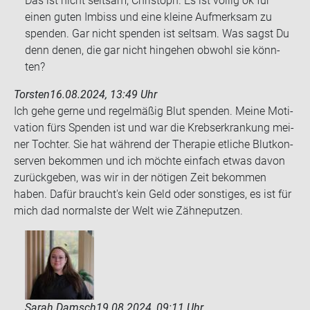
Das ist nicht selt­sam, Chris­toph. Es ist völ­lig ok für
einen guten Im­biss und eine klei­ne Auf­merk­sam zu
spen­den. Gar nicht spen­den ist selt­sam. Was sagst Du
denn denen, die gar nicht hin­ge­hen ob­wohl sie könn­
ten?
Torsten
16.08.2024, 13:49 Uhr
Ich gehe gerne und re­gel­mä­ßig Blut spen­den. Meine Mo­ti­
va­ti­on fürs Spen­den ist und war die Krebs­er­kran­kung mei­
ner Toch­ter. Sie hat wäh­rend der The­ra­pie et­li­che Blut­kon­
ser­ven be­kom­men und ich möch­te ein­fach etwas davon
zu­rück­ge­ben, was wir in der nö­ti­gen Zeit be­kom­men
haben. Dafür braucht's kein Geld oder sons­ti­ges, es ist für
mich dad nor­mals­te der Welt wie Zäh­ne­put­zen.
Sarah Damsch
19.08.2024, 09:11 Uhr