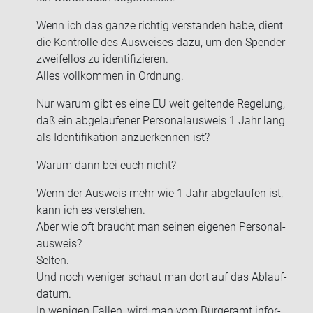
Wenn ich das ganze rich­tig ver­stan­den habe, dient
die Kon­trol­le des Aus­wei­ses dazu, um den Spen­der
zwei­fel­los zu iden­ti­fi­zie­ren.
Alles voll­kom­men in Ord­nung.
Nur warum gibt es eine EU weit gel­ten­de Re­ge­lung,
daß ein ab­ge­lau­fe­ner Per­so­nal­aus­weis 1 Jahr lang
als Iden­ti­fi­ka­ti­on an­zu­er­ken­nen ist?
Warum dann bei euch nicht?
Wenn der Aus­weis mehr wie 1 Jahr ab­ge­lau­fen ist,
kann ich es ver­ste­hen.
Aber wie oft braucht man sei­nen ei­ge­nen Per­so­nal­
aus­weis?
Sel­ten.
Und noch we­ni­ger schaut man dort auf das Ab­lauf­
da­tum.
In we­ni­gen Fäl­len, wird man vom Bür­ger­amt in­for­