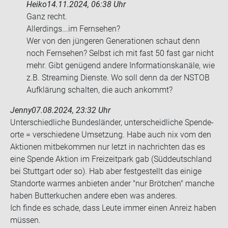
Heiko
14.11.2024, 06:38 Uhr
Ganz recht.
Al­ler­dings...im Fern­se­hen?
Wer von den jün­ge­ren Ge­nera­tio­nen schaut denn
noch Fern­se­hen? Selbst ich mit fast 50 fast gar nicht
mehr. Gibt ge­nü­gend an­de­re In­for­ma­ti­ons­ka­nä­le, wie
z.B. Strea­ming Diens­te. Wo soll denn da der NSTOB
Auf­klä­rung schal­ten, die auch an­kommt?
Jenny
07.08.2024, 23:32 Uhr
Un­ter­schied­li­che Bun­des­län­der, un­ter­scheid­li­che Spen­de­
or­te = ver­schie­de­ne Um­set­zung. Habe auch nix vom den
Ak­tio­nen mit­be­kom­men nur letzt in nach­rich­ten das es
eine Spen­de Ak­ti­on im Frei­zeit­park gab (Süd­deutsch­land
bei Stutt­gart oder so). Hab aber fest­ge­stellt das ei­ni­ge
Stand­or­te war­mes an­bie­ten ander "nur Bröt­chen" man­che
haben But­ter­ku­chen an­de­re eben was an­de­res.
Ich finde es scha­de, dass Leute immer einen An­reiz haben
müs­sen.