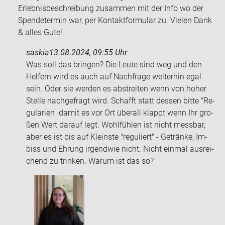
Erlebnisbeschreibung zusammen mit der Info wo der
Spendetermin war, per Kontaktformular zu. Vielen Dank
& alles Gute!
saskia
13.08.2024, 09:55 Uhr
Was soll das brin­gen? Die Leute sind weg und den
Hel­fern wird es auch auf Nach­fra­ge wei­ter­hin egal
sein. Oder sie wer­den es ab­strei­ten wenn von hoher
Stel­le nach­ge­fragt wird. Schafft statt des­sen bitte "Re­
gu­la­ri­en" damit es vor Ort über­all klappt wenn Ihr gro­
ßen Wert dar­auf legt. Wohl­füh­len ist nicht mess­bar,
aber es ist bis auf Kleins­te "re­gu­liert" - Ge­trän­ke, Im­
biss und Eh­rung ir­gend­wie nicht. Nicht ein­mal aus­rei­
chend zu trin­ken. Warum ist das so?