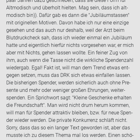
paar Jah­ren dazu ge­schrie­ben, dass sie diese Form für
Alt­mo­disch und über­holt hiel­ten. Mag sein, dass ich alt­
mo­disch bin)). Dafür gab es dann die "Ju­bi­lä­umstas­sen"
mit ori­gi­nel­len Mo­ti­ven. Davon habe ich nur eine ein­zi­ge
ge­se­hen und das auch nur des­halb, weil der Arzt beim
Blut­druck­check sah, dass ich wie­der ein­mal ein Ju­bi­lä­um
hatte und ei­gent­lich hier­für nichts vor­ge­se­hen war, er mich
aber mit Nichts, gehen las­sen woll­te. Ein fei­ner Zug von
ihm, auch wenn die Tasse nicht die wirk­li­che Spen­den­zahl
wie­der­gab. Egal! Fakt ist, will man dem Trend etwas ent­
ge­gen set­zen, muss das DRK sich etwas ein­fal­len las­sen.
Die bis­he­ri­gen Spen­der, wer­den si­cher­lich auch ohne Pre­
sen­te und mehr oder we­ni­ger gro­ßen Eh­run­gen, wei­ter­
spen­den. Ein Sprich­wort sagt: "Klei­ne Ge­schen­ke er­hal­ten
die Freund­schaft". Man wird nicht drum herum kom­men,
will man für Spen­der at­trak­tiv blei­ben, bzw. für neue Spen­
der wie­der wer­den. Die pri­va­te Kon­kur­renz schläft nicht.
Sorry, dass das so ein lan­ger Text ge­wor­den ist, aber das
muss­te ich zu die­sem Thema mal los wer­den. Einen schö­