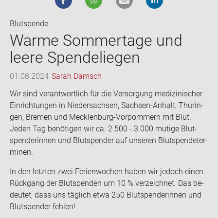
Blutspende
Warme Som­mer­ta­ge und
leere Spen­de­lie­gen
01.08.2024
Sarah Damsch
Wir sind ver­ant­wort­lich für die Ver­sor­gung me­di­zi­ni­scher
Ein­rich­tun­gen in Nie­der­sach­sen, Sachsen-​Anhalt, Thü­rin­
gen, Bre­men und Mecklenburg-​Vorpommern mit Blut.
Jeden Tag be­nö­ti­gen wir ca. 2.500 - 3.000 mu­ti­ge Blut­
spen­de­rin­nen und Blut­spen­der auf un­se­ren Blut­spen­de­ter­
mi­nen.
In den letz­ten zwei Fe­ri­en­wo­chen haben wir je­doch einen
Rück­gang der Blut­spen­den um 10 % ver­zeich­net. Das be­
deu­tet, dass uns täg­lich etwa 250 Blut­spen­de­rin­nen und
Blut­spen­der feh­len!