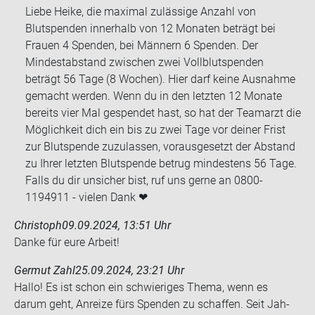
Liebe Heike, die maximal zulässige Anzahl von
Blutspenden innerhalb von 12 Monaten beträgt bei
Frauen 4 Spenden, bei Männern 6 Spenden. Der
Mindestabstand zwischen zwei Vollblutspenden
beträgt 56 Tage (8 Wochen). Hier darf keine Ausnahme
gemacht werden. Wenn du in den letzten 12 Monate
bereits vier Mal gespendet hast, so hat der Teamarzt die
Möglichkeit dich ein bis zu zwei Tage vor deiner Frist
zur Blutspende zuzulassen, vorausgesetzt der Abstand
zu Ihrer letzten Blutspende betrug mindestens 56 Tage.
Falls du dir unsicher bist, ruf uns gerne an 0800-
1194911 - vielen Dank ❤
Christoph
09.09.2024, 13:51 Uhr
Danke für eure Ar­beit!
Germut Zahl
25.09.2024, 23:21 Uhr
Hallo! Es ist schon ein schwie­ri­ges Thema, wenn es
darum geht, An­rei­ze fürs Spen­den zu schaf­fen. Seit Jah­