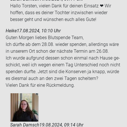
Hallo Torsten, vielen Dank für deinen Einsatz ❤ Wir
hoffen, dass es deiner Tochter inzwischen wieder
besser geht und wünschen euch alles Gute!
Heike
17.08.2024, 10:10 Uhr
Guten Mor­gen lie­bes Blut­spen­de Team,
Ich dürf­te ab dem 28.08. wie­der spen­den, al­ler­dings wäre
in un­se­rem Ort schon der nächs­te Ter­min am 26.08.
Ich wurde auf­grund des­sen schon ein­mal nach Hause ge­
schickt, weil ich wegen einem Tag Un­ter­schied noch nicht
spen­den durf­te. Jetzt sind die Kon­ser­ven ja knapp, würde
es dies­mal auch an den zwei Tagen schei­tern?
Vie­len Dank für eine Rück­mel­dung.
Sarah Damsch
19.08.2024, 09:14 Uhr