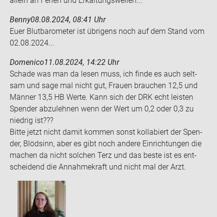
al­lein an Fe­ri­en und Er­käl­tungs­wel­len...
Benny
08.08.2024, 08:41 Uhr
Euer Blut­ba­ro­me­ter ist üb­ri­gens noch auf dem Stand vom
02.08.2024...
Domenico
11.08.2024, 14:22 Uhr
Scha­de was man da lesen muss, ich finde es auch selt­
sam und sage mal nicht gut, Frau­en brau­chen 12,5 und
Män­ner 13,5 HB Werte. Kann sich der DRK echt leis­ten
Spen­der ab­zu­leh­nen wenn der Wert um 0,2 oder 0,3 zu
nied­rig ist???
Bitte jetzt nicht damit kom­men sonst kol­la­biert der Spen­
der, Blöd­sinn, aber es gibt noch an­de­re Ein­rich­tun­gen die
ma­chen da nicht sol­chen Terz und das beste ist es ent­
schei­dend die An­nah­me­kraft und nicht mal der Arzt.