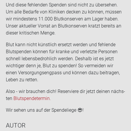
Und diese feh­len­den Spen­den sind nicht zu über­se­hen.
Um alle Be­dar­fe von Kli­ni­ken de­cken zu kön­nen, müs­sen
wir min­des­tens 11.000 Blut­kon­ser­ven am Lager haben.
Unser ak­tu­el­ler Vor­rat an Blut­kon­ser­ven kratzt be­reits an
die­ser kri­ti­schen Menge.
Blut kann nicht künst­lich er­setzt wer­den und feh­len­de
Blut­spen­den kön­nen für kran­ke und ver­letz­te Per­so­nen
schnell le­bens­be­droh­lich wer­den. Des­halb ist es jetzt
wich­ti­ger denn je, Blut zu spen­den! So ver­mei­den wir
einen Ver­sor­gungs­eng­pass und kön­nen dazu bei­tra­gen,
Leben zu ret­ten.
Also - wir brau­chen dich! Re­ser­vie­re dir jetzt dei­nen nächs­
ten
Blut­spen­de­ter­min.
Wir sehen uns auf der Spen­de­lie­ge
😎
!
AUTOR