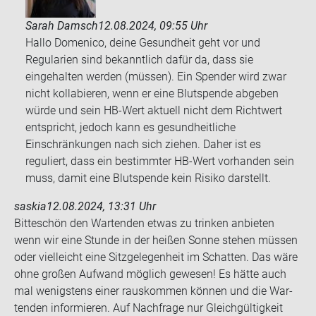
Sarah Damsch
12.08.2024, 09:55 Uhr
Hallo Domenico, deine Gesundheit geht vor und
Regularien sind bekanntlich dafür da, dass sie
eingehalten werden (müssen). Ein Spender wird zwar
nicht kollabieren, wenn er eine Blutspende abgeben
würde und sein HB-Wert aktuell nicht dem Richtwert
entspricht, jedoch kann es gesundheitliche
Einschränkungen nach sich ziehen. Daher ist es
reguliert, dass ein bestimmter HB-Wert vorhanden sein
muss, damit eine Blutspende kein Risiko darstellt.
saskia
12.08.2024, 13:31 Uhr
Bit­te­schön den War­ten­den etwas zu trin­ken an­bie­ten
wenn wir eine Stun­de in der hei­ßen Sonne ste­hen müs­sen
oder viel­leicht eine Sitz­ge­le­gen­heit im Schat­ten. Das wäre
ohne gro­ßen Auf­wand mög­lich ge­we­sen! Es hätte auch
mal we­nigs­tens einer raus­kom­men kön­nen und die War­
ten­den in­for­mie­ren. Auf Nach­fra­ge nur Gleich­gül­tig­keit