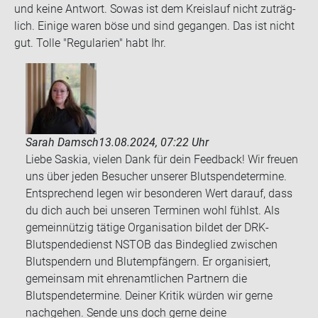
und keine Ant­wort. Sowas ist dem Kreis­lauf nicht zu­träg­
lich. Ei­ni­ge waren böse und sind ge­gan­gen. Das ist nicht
gut. Tolle "Re­gu­la­ri­en" habt Ihr.
Sarah Damsch
13.08.2024, 07:22 Uhr
Liebe Saskia, vielen Dank für dein Feedback! Wir freuen
uns über jeden Besucher unserer Blutspendetermine.
Entsprechend legen wir besonderen Wert darauf, dass
du dich auch bei unseren Terminen wohl fühlst. Als
gemeinnützig tätige Organisation bildet der DRK-
Blutspendedienst NSTOB das Bindeglied zwischen
Blutspendern und Blutempfängern. Er organisiert,
gemeinsam mit ehrenamtlichen Partnern die
Blutspendetermine. Deiner Kritik würden wir gerne
nachgehen. Sende uns doch gerne deine