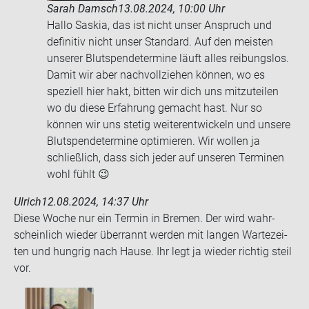
Sarah Damsch
13.08.2024, 10:00 Uhr
Hallo Saskia, das ist nicht unser Anspruch und
definitiv nicht unser Standard. Auf den meisten
unserer Blutspendetermine läuft alles reibungslos.
Damit wir aber nachvollziehen können, wo es
speziell hier hakt, bitten wir dich uns mitzuteilen
wo du diese Erfahrung gemacht hast. Nur so
können wir uns stetig weiterentwickeln und unsere
Blutspendetermine optimieren. Wir wollen ja
schließlich, dass sich jeder auf unseren Terminen
wohl fühlt 😉
Ulrich
12.08.2024, 14:37 Uhr
Diese Woche nur ein Ter­min in Bre­men. Der wird wahr­
schein­lich wie­der über­rannt wer­den mit lan­gen War­te­zei­
ten und hung­rig nach Hause. Ihr legt ja wie­der rich­tig steil
vor.