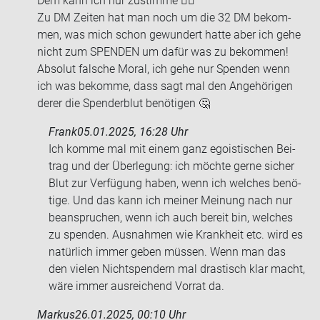
Dem kann ich nur zu­stim­me 👍🏻
Zu DM Zei­ten hat man noch um die 32 DM be­kom­
men, was mich schon ge­wun­dert hatte aber ich gehe
nicht zum SPEN­DEN um dafür was zu be­kom­men!
Ab­so­lut fal­sche Moral, ich gehe nur Spen­den wenn
ich was be­kom­me, dass sagt mal den An­ge­hö­ri­gen
derer die Spen­der­blut be­nö­ti­gen 🤔
Frank
05.01.2025, 16:28 Uhr
Ich komme mal mit einem ganz ego­is­ti­schen Bei­
trag und der Über­le­gung: ich möch­te gerne si­cher
Blut zur Ver­fü­gung haben, wenn ich wel­ches be­nö­
ti­ge. Und das kann ich mei­ner Mei­nung nach nur
be­an­spru­chen, wenn ich auch be­reit bin, wel­ches
zu spen­den. Aus­nah­men wie Krank­heit etc. wird es
na­tür­lich immer geben müs­sen. Wenn man das
den vie­len Nicht­spen­dern mal dras­tisch klar macht,
wäre immer aus­rei­chend Vor­rat da.
Markus
26.01.2025, 00:10 Uhr