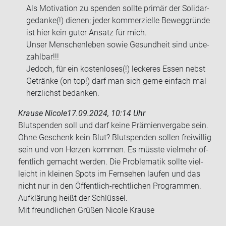
Als Mo­ti­va­ti­on zu spen­den soll­te pri­mär der So­li­dar­
ge­dan­ke(!) die­nen; jeder kom­mer­zi­el­le Be­weg­grün­de
ist hier kein guter An­satz für mich.
Unser Men­schen­le­ben sowie Ge­sund­heit sind un­be­
zahl­bar!!!
Je­doch, für ein kos­ten­lo­ses(!) le­cke­res Essen nebst
Ge­trän­ke (on top!) darf man sich gerne ein­fach mal
herz­lichst be­dan­ken.
Krause Nicole
17.09.2024, 10:14 Uhr
Blut­spen­den soll und darf keine Prä­mi­en­ver­ga­be sein.
Ohne Ge­schenk kein Blut? Blut­spen­den sol­len frei­wil­lig
sein und von Her­zen kom­men. Es müss­te viel­mehr öf­
fent­lich ge­macht wer­den. Die Pro­ble­ma­tik soll­te viel­
leicht in klei­nen Spots im Fern­se­hen lau­fen und das
nicht nur in den Öffentlich-​rechtlichen Pro­gram­men.
Auf­klä­rung heißt der Schlüs­sel.
Mit freund­li­chen Grü­ßen Ni­co­le Krau­se