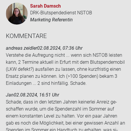
Sarah Damsch
DRK-Blutspendedienst NSTOB
Marketing Referentin
KOM­MEN­TA­RE
andreas zeidler
02.08.2024, 07:36 Uhr
Ver­ste­he die Auf­re­gung nicht ... wenn sich NSTOB leis­ten
kann, 2 Ter­mi­ne ak­tu­ell in Er­furt mit dem Blut­spen­de­mo­bil
(LKW de­fekt?) aus­fal­len zu las­sen, ohne kurz­fris­tig einen
Er­satz pla­nen zu kön­nen. Ich (>100 Spen­den) bekam 3
Ein­la­dun­gen ... 2 sind hin­fäl­lig. Scha­de.
Jan
02.08.2024, 16:51 Uhr
Scha­de, dass in den letz­ten Jah­ren kei­ner­lei An­reiz ge­
schaf­fen wurde, um die Spen­den­zahl im Som­mer auf
einem kon­stan­ten Level zu hal­ten. Vor ein paar Jah­ren
gab es noch die Mög­lich­keit, bei einer ge­wis­sen An­zahl an
Spen­den im Som­mer ein Hand­tuch zu er­hal­ten, was si­