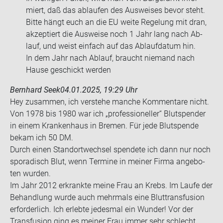
miert, daß das ab­lau­fen des Aus­wei­ses bevor steht.
Bitte hängt euch an die EU weite Re­ge­lung mit dran,
ak­zep­tiert die Aus­wei­se noch 1 Jahr lang nach Ab­
lauf, und weist ein­fach auf das Ab­lauf­da­tum hin.
In dem Jahr nach Ab­lauf, braucht nie­mand nach
Hause ge­schickt wer­den
Bernhard Seek
04.01.2025, 19:29 Uhr
Hey zu­sam­men, ich ver­ste­he man­che Kom­men­ta­re nicht.
Von 1978 bis 1980 war ich „pro­fes­sio­nel­ler“ Blut­spen­der
in einem Kran­ken­haus in Bre­men. Für jede Blut­spen­de
bekam ich 50 DM.
Durch einen Stand­ort­wech­sel spen­de­te ich dann nur noch
spo­ra­disch Blut, wenn Ter­mi­ne in mei­ner Firma an­ge­bo­
ten wur­den.
Im Jahr 2012 er­krank­te meine Frau an Krebs. Im Laufe der
Be­hand­lung wurde auch mehr­mals eine Blut­trans­fu­si­on
er­for­der­lich. Ich er­leb­te je­des­mal ein Wun­der! Vor der
Trans­fu­si­on ging es mei­ner Frau immer sehr schlecht.