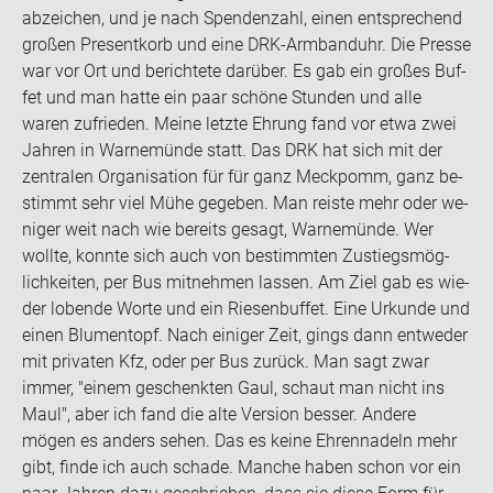
ab­zei­chen, und je nach Spen­den­zahl, einen ent­spre­chend
gro­ßen Pre­sent­korb und eine DRK-​Armbanduhr. Die Pres­se
war vor Ort und be­rich­te­te dar­über. Es gab ein gro­ßes Buf­
fet und man hatte ein paar schö­ne Stun­den und alle
waren zu­frie­den. Meine letz­te Eh­rung fand vor etwa zwei
Jah­ren in War­ne­mün­de statt. Das DRK hat sich mit der
zen­tra­len Or­ga­ni­sa­ti­on für für ganz Meck­pomm, ganz be­
stimmt sehr viel Mühe ge­ge­ben. Man reis­te mehr oder we­
ni­ger weit nach wie be­reits ge­sagt, War­ne­mün­de. Wer
woll­te, konn­te sich auch von be­stimm­ten Zu­stiegs­mög­
lich­kei­ten, per Bus mit­neh­men las­sen. Am Ziel gab es wie­
der lo­ben­de Worte und ein Rie­sen­buf­fet. Eine Ur­kun­de und
einen Blu­men­topf. Nach ei­ni­ger Zeit, gings dann ent­we­der
mit pri­va­ten Kfz, oder per Bus zu­rück. Man sagt zwar
immer, "einem ge­schenk­ten Gaul, schaut man nicht ins
Maul", aber ich fand die alte Ver­si­on bes­ser. An­de­re
mögen es an­ders sehen. Das es keine Eh­ren­na­deln mehr
gibt, finde ich auch scha­de. Man­che haben schon vor ein