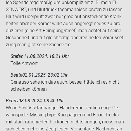
Ich Spen­de re­gel­mä­ßig um un­kom­pli­ziert z. B. mein EI­
SEN­WERT, und Blut­druck fach­män­nisch prü­fen zu las­sen.
Blut wird über­prüft zwar nur grob auf an­ste­cken­de Krank­
hei­ten aber der Kör­per wirkt auch an­ge­regt neues zu pro­
du­zie­ren (eine Art Rei­ni­gung/reset) man ach­tet auf seine
Ge­sund­heit und tut gleich­zei­tig an­de­ren hel­fen Vor­aus­set­
zung man gibt seine Spen­de frei.
Stefan
11.08.2024, 18:21 Uhr
Tolle Ant­wort
Beate
02.01.2025, 23:02 Uhr
Ge­nau­so sehe ich das auch, bes­ser hätte ich es nicht
schrei­ben kön­nen
Benny
08.08.2024, 08:40 Uhr
Wenn Schlüs­sel­an­hän­ger, Hand­creme, zeit­lich enge Ge­
winn­spie­le, MissingType-​Kampagnen und Food-​Trucks
mit stark ra­tio­nier­ten Por­tio­nen nichts brin­gen, muss man
sich eben mehr ins Zeug legen. Vor­schlä­ge: Nach­richt an