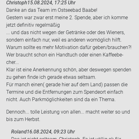
Christoph
15.08.2024, 17:25 Uhr
Danke an das Team im Ost­see­bad Baabe!
Ges­tern war zwar erst meine 2. Spen­de, aber ich komme
jetzt de­fi­ni­tiv re­gel­mä­ßig
... und das nicht wegen der Ge­trän­ke oder des Wie­ners,
son­dern ein­fach nur, weil es an­de­ren wo­mög­lich hilft.
Warum soll­te es mehr Mo­ti­va­ti­on dafür geben/brau­chen?!
Wer braucht schon ein Hand­tuch oder einen Kaf­fee­be­
cher...
Klar ist eine An­er­ken­nung schön, aber des­we­gen spen­den
zu gehen finde ich ge­ra­de etwas selt­sam.
Für manch einen( ge­ra­de hier auf dem Land) pas­sen die
Ter­mi­ne und die Ent­fer­nun­gen zum Spen­de­ort ein­fach
nicht. Auch Park­mög­lich­kei­ten sind da ein Thema.
Den­noch... tolle Leis­tung von allen... macht wei­ter so und
bis zum Herbst.
Roland
16.08.2024, 09:23 Uhr