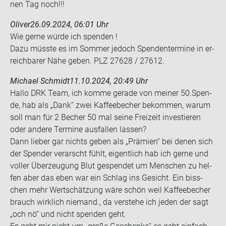
nen Tag noch!!!
Oliver
26.09.2024, 06:01 Uhr
Wie gerne würde ich spen­den !
Dazu müss­te es im Som­mer je­doch Spen­den­ter­mi­ne in er­
reich­ba­rer Nähe geben. PLZ 27628 / 27612.
Michael Schmidt
11.10.2024, 20:49 Uhr
Hallo DRK Team, ich komme ge­ra­de von mei­ner 50.Spen­
de, hab als „Dank“ zwei Kaf­fee­be­cher be­kom­men, warum
soll man für 2 Be­cher 50 mal seine Frei­zeit in­ves­tie­ren
oder an­de­re Ter­mi­ne aus­fal­len las­sen?
Dann lie­ber gar nichts geben als „Prä­mi­en“ bei denen sich
der Spen­der ver­arscht fühlt, ei­gent­lich hab ich gerne und
vol­ler Über­zeu­gung Blut ge­spen­det um Men­schen zu hel­
fen aber das eben war ein Schlag ins Ge­sicht. Ein biss­
chen mehr Wert­schät­zung wäre schön weil Kaf­fee­be­cher
brauch wirk­lich nie­mand., da ver­ste­he ich jeden der sagt
„och nö“ und nicht spen­den geht.