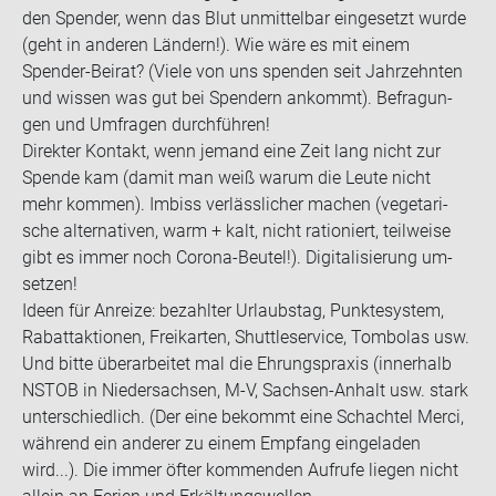
den Spen­der, wenn das Blut un­mit­tel­bar ein­ge­setzt wurde
(geht in an­de­ren Län­dern!). Wie wäre es mit einem
Spender-​Beirat? (Viele von uns spen­den seit Jahr­zehn­ten
und wis­sen was gut bei Spen­dern an­kommt). Be­fra­gun­
gen und Um­fra­gen durch­füh­ren!
Di­rek­ter Kon­takt, wenn je­mand eine Zeit lang nicht zur
Spen­de kam (damit man weiß warum die Leute nicht
mehr kom­men). Im­biss ver­läss­li­cher ma­chen (ve­ge­ta­ri­
sche al­ter­na­ti­ven, warm + kalt, nicht ra­tio­niert, teil­wei­se
gibt es immer noch Corona-​Beutel!). Di­gi­ta­li­sie­rung um­
set­zen!
Ideen für An­rei­ze: be­zahl­ter Ur­laubs­tag, Punk­te­sys­tem,
Ra­batt­ak­tio­nen, Frei­kar­ten, Shut­tle­ser­vice, Tom­bo­las usw.
Und bitte über­ar­bei­tet mal die Eh­rungs­pra­xis (in­ner­halb
NSTOB in Nie­der­sach­sen, M-V, Sachsen-​Anhalt usw. stark
un­ter­schied­lich. (Der eine be­kommt eine Schach­tel Merci,
wäh­rend ein an­de­rer zu einem Emp­fang ein­ge­la­den
wird...). Die immer öfter kom­men­den Auf­ru­fe lie­gen nicht