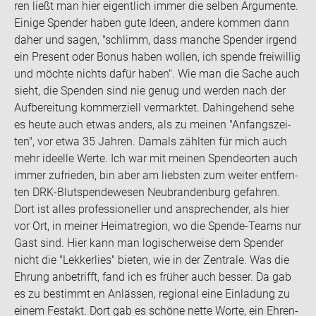
ren ließt man hier ei­gent­lich immer die sel­ben Ar­gu­men­te.
Ei­ni­ge Spen­der haben gute Ideen, an­de­re kom­men dann
daher und sagen, "schlimm, dass man­che Spen­der ir­gend
ein Pre­sent oder Bonus haben wol­len, ich spen­de frei­wil­lig
und möch­te nichts dafür haben". Wie man die Sache auch
sieht, die Spen­den sind nie genug und wer­den nach der
Auf­be­rei­tung kom­mer­zi­ell ver­mark­tet. Da­hin­ge­hend sehe
es heute auch etwas an­ders, als zu mei­nen "An­fangs­zei­
ten", vor etwa 35 Jah­ren. Da­mals zähl­ten für mich auch
mehr ideel­le Werte. Ich war mit mei­nen Spen­de­or­ten auch
immer zu­frie­den, bin aber am liebs­ten zum wei­ter ent­fern­
ten DRK-​Blutspendewesen Neu­bran­den­burg ge­fah­ren.
Dort ist alles pro­fes­sio­nel­ler und an­spre­chen­der, als hier
vor Ort, in mei­ner Hei­mat­re­gi­on, wo die Spende-​Teams nur
Gast sind. Hier kann man lo­gi­scher­wei­se dem Spen­der
nicht die "Lek­ker­lies" bie­ten, wie in der Zen­tra­le. Was die
Eh­rung an­be­trifft, fand ich es frü­her auch bes­ser. Da gab
es zu be­stimmt en An­läs­sen, re­gio­nal eine Ein­la­dung zu
einem Fest­akt. Dort gab es schö­ne nette Worte, ein Eh­ren­