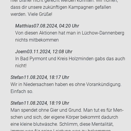
hier bisher nicht gerecht werden konnten. Wir hoffen,
dass dir unsere zukünftigen Kampagnen gefallen
werden. Viele Grüße!
Matthias
07.08.2024, 04:20 Uhr
Von die­sen Ak­tio­nen hat man in Lüchow-​Dannenberg
nichts mit­be­kom­men
Joern
03.11.2024, 12:08 Uhr
In Bad Pyr­mont und Kreis Holz­min­den gabs das auch
nicht!
Stefan
11.08.2024, 18:17 Uhr
Wir in Nie­der­sach­sen haben es ohne Vor­ankün­di­gung.
Ein­fach so.
Stefan
11.08.2024, 18:19 Uhr
Man spen­det ohne Gier und Grund. Man tut es für Men­
schen und sich, der ei­ge­ne Kör­per be­kommt da­durch
eine klei­ne blut­wä­sche. Schlimm, diese Men­ta­li­tät,