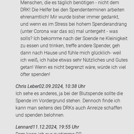
Men­schen, die es täg­lich be­nö­ti­gen - nicht dem
DRK! Die Hel­fer bei den Spen­den­ter­mi­nen ar­bei­ten
eh­ren­amt­lich! Mir wurde bis­her immer ge­dankt,
und wenn es im Stress bei hohem Spen­der­an­drang
(unter Co­ro­na war das so) mal un­ter­geht - was
solls? Ich be­kom­me nach der So­en­de ne Klei­nig­keit
zu essen und trin­ken, tref­fe an­de­re Spen­der, geh
dann nach Hause und fühle mich glücklich-​ weil
ich weiß, ich habe etwas sehr Nütz­li­ches und Gutes
getan! Wenn es nicht be­grenzt wäre, würde ich viel
öfter spen­den!
Chris Leber
02.09.2024, 10:38 Uhr
Ich sehe es an­de­res, ja bei der Blut­spen­de soll­te die
Spen­de im Vor­der­grund ste­hen. Den­noch finde ich
kann man sei­tens des DRKs auch An­rei­ze schaf­fen
und spen­den be­loh­nen.
Lennard
11.12.2024, 19:55 Uhr