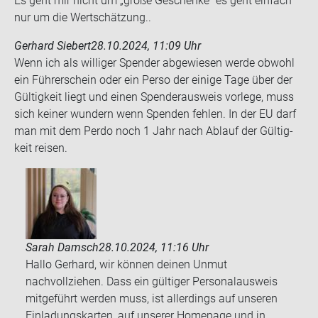
Es geht mir nicht um „große Ge­schen­ke“ es geht ein­fach
nur um die Wert­schät­zung..
Gerhard Siebert
28.10.2024, 11:09 Uhr
Wenn ich als wil­li­ger Spen­der ab­ge­wie­sen werde ob­wohl
ein Füh­rer­schein oder ein Perso der ei­ni­ge Tage über der
Gül­tig­keit liegt und einen Spen­der­aus­weis vor­le­ge, muss
sich kei­ner wun­dern wenn Spen­den feh­len. In der EU darf
man mit dem Perdo noch 1 Jahr nach Ab­lauf der Gül­tig­
keit rei­sen.
Sarah Damsch
28.10.2024, 11:16 Uhr
Hallo Gerhard, wir können deinen Unmut
nachvollziehen. Dass ein gültiger Personalausweis
mitgeführt werden muss, ist allerdings auf unseren
Einladungskarten, auf unserer Homepage und in