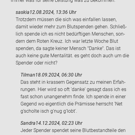
immer was für seine Leis­tung was zu be­kom­men.
saskia
12.08.2024, 13:36 Uhr
Trotz­dem müs­sen die sich was ein­fal­len las­sen,
damit wie­der mehr zum Blut­spen­den gehen. Schließ­
lich spen­de ich es nicht be­dürf­ti­gen Men­schen, son­
dern dem Roten Kreuz. Ich war letz­te Woche Blut
spen­den, da sagte kei­ner Mensch "Danke". Das ist
auch keine gute Men­ta­li­tät. es geht doch auch um die
Spen­der oder nicht?
Tilman
18.09.2024, 06:30 Uhr
Das steht in kras­sem Ge­gen­satz zu mei­nen Er­fah­
run­gen. Hier wird so oft 'danke' ge­sagt dass ich es
fast schon un­an­ge­nehm finde. Ich spen­de in einer
Ge­gend wo ei­gent­lich die Prä­mis­se herrscht 'Net
g'schol­te isch g'nug g'lobt'.
Sandra
14.12.2024, 02:23 Uhr
Jeder Spen­der spen­det seine Blut­be­stand­tei­le den