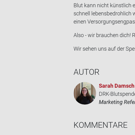
Blut kann nicht künst­lich e
schnell le­bens­be­droh­lich 
einen Ver­sor­gungs­eng­pas
Also - wir brau­chen dich! Re
Wir sehen uns auf der Spen­
AUTOR
Sarah Damsch
DRK-Blutspend
Marketing Refe
KOM­MEN­TA­RE