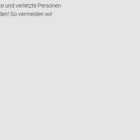
e und ver­letz­te Per­so­nen
­den! So ver­mei­den wir