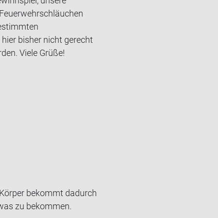
ewinnspiel, unsere
s Feuerwehrschläuchen
bestimmten
ier bisher nicht gerecht
den. Viele Grüße!
 Kör­per be­kommt da­durch
g was zu be­kom­men.