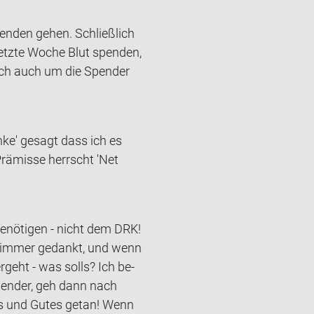
en­den gehen. Schließ­lich
etz­te Woche Blut spen­den,
doch auch um die Spen­der
nke' ge­sagt dass ich es
Prä­mis­se herrscht 'Net
e­nö­ti­gen - nicht dem DRK!
her immer ge­dankt, und wenn
­geht - was solls? Ich be­
Spen­der, geh dann nach
hes und Gutes getan! Wenn