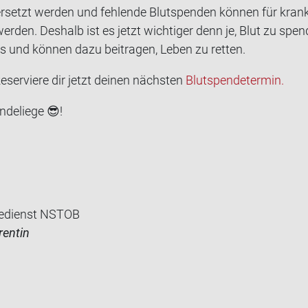
r­setzt wer­den und feh­len­de Blut­spen­den kön­nen für kran­k
wer­den. Des­halb ist es jetzt wich­ti­ger denn je, Blut zu spen
s und kön­nen dazu bei­tra­gen, Leben zu ret­ten.
­ser­vie­re dir jetzt dei­nen nächs­ten
Blut­spen­de­ter­min.
de­lie­ge
😎
!
edienst NSTOB
rentin