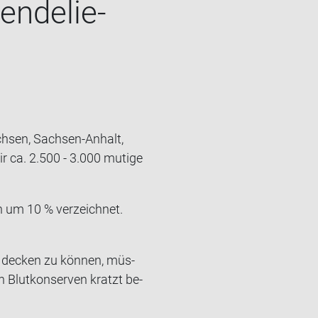
­de­lie­
sach­sen, Sachsen-​Anhalt,
 ca. 2.500 - 3.000 mu­ti­ge
n um 10 % ver­zeich­net.
n de­cken zu kön­nen, müs­
 Blut­kon­ser­ven kratzt be­