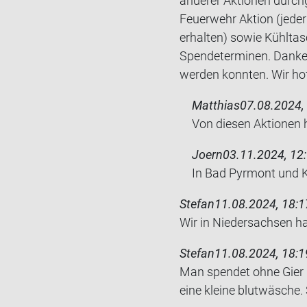
anderer Aktionen durchg
Feuerwehr Aktion (jede
erhalten) sowie Kühlta
Spendeterminen. Danke f
werden konnten. Wir hof
Matthias
07.08.2024,
Von die­sen Ak­tio­ne
Joern
03.11.2024, 12
In Bad Pyr­mont und K
Stefan
11.08.2024, 18:1
Wir in Nie­der­sach­sen h
Stefan
11.08.2024, 18:1
Man spen­det ohne Gier 
eine klei­ne blut­wä­sche