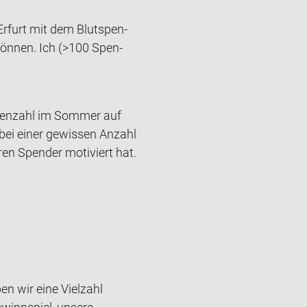
 Er­furt mit dem Blut­spen­
u kön­nen. Ich (>100 Spen­
n­den­zahl im Som­mer auf
bei einer ge­wis­sen An­zahl
en Spen­der mo­ti­viert hat.
n wir eine Vielzahl