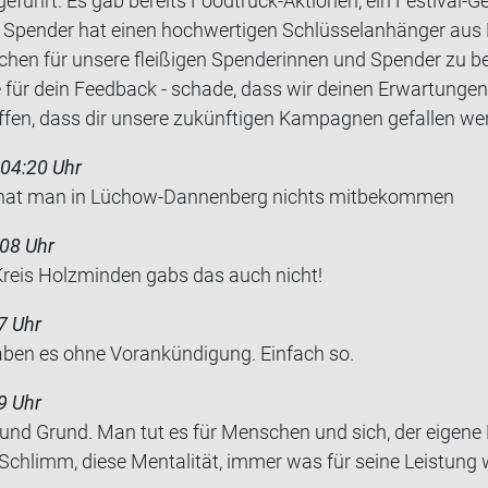
eführt. Es gab bereits Foodtruck-Aktionen, ein Festival-G
r Spender hat einen hochwertigen Schlüsselanhänger au
schen für unsere fleißigen Spenderinnen und Spender zu 
ür dein Feedback - schade, dass wir deinen Erwartungen h
fen, dass dir unsere zukünftigen Kampagnen gefallen wer
 04:20 Uhr
n hat man in Lüchow-​Dannenberg nichts mit­be­kom­men
:08 Uhr
reis Holz­min­den gabs das auch nicht!
7 Uhr
aben es ohne Vor­ankün­di­gung. Ein­fach so.
9 Uhr
und Grund. Man tut es für Men­schen und sich, der ei­ge­ne
. Schlimm, diese Men­ta­li­tät, immer was für seine Leis­tun