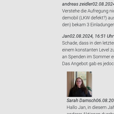
andreas zeidler
02.08.2024
Ver­ste­he die Auf­re­gung n
de­mo­bil (LKW de­fekt?) aus
den) bekam 3 Ein­la­dun­gen .
Jan
02.08.2024, 16:51 Uhr
Scha­de, dass in den letz­t
einem kon­stan­ten Level zu 
an Spen­den im Som­mer ein H
Das An­ge­bot gab es je­do
Sarah Damsch
06.08.20
Hallo Jan, in diesem Ja