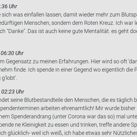
:36 Uhr
sich was ein­fal­len las­sen, damit wie­der mehr zum Blut­sp
e­dürf­ti­gen Men­schen, son­dern dem Roten Kreuz. Ich war l
h "Danke". Das ist auch keine gute Men­ta­li­tät. es geht 
 06:30 Uhr
m Ge­gen­satz zu mei­nen Er­fah­run­gen. Hier wird so oft 'da
nehm finde. Ich spen­de in einer Ge­gend wo ei­gent­lich die 
 g'lobt'.
 02:23 Uhr
det seine Blut­be­stand­tei­le den Men­schen, die es täg­lich b
Spen­den­ter­mi­nen ar­bei­ten eh­ren­amt­lich! Mir wurde bis­
hem Spen­der­an­drang (unter Co­ro­na war das so) mal un­ter
n­de ne Klei­nig­keit zu essen und trin­ken, tref­fe an­de­re 
h glücklich-​ weil ich weiß, ich habe etwas sehr Nütz­li­c