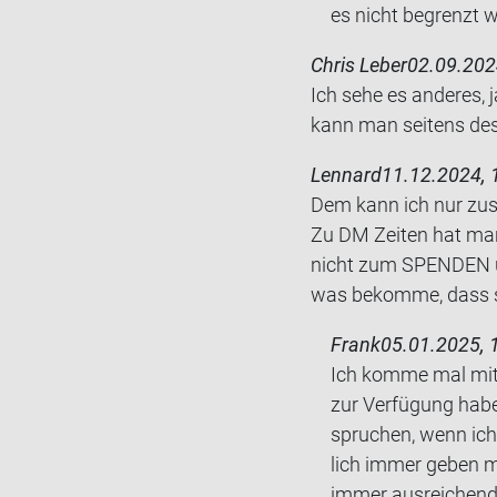
es nicht be­grenzt w
Chris Leber
02.09.202
Ich sehe es an­de­res, 
kann man sei­tens des
Lennard
11.12.2024, 
Dem kann ich nur zu­s
Zu DM Zei­ten hat ma
nicht zum SPEN­DEN um
was be­kom­me, dass sa
Frank
05.01.2025, 
Ich komme mal mit e
zur Ver­fü­gung hab
spru­chen, wenn ich 
lich immer geben mü
immer aus­rei­chend 