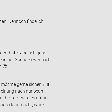
e­hen. Den­noch finde ich
ert hatte aber ich gehe
gehe nur Spen­den wenn ich
n 🤔
 möch­te gerne si­cher Blut
Mei­nung nach nur be­an­
k­heit etc. wird es na­tür­
­tisch klar macht, wäre