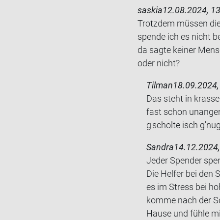
saskia
12.08.2024, 13
Trotz­dem müs­sen die 
spen­de ich es nicht b
da sagte kei­ner Mensc
oder nicht?
Tilman
18.09.2024,
Das steht in kras­se
fast schon un­an­ge­
g'schol­te isch g'nug
Sandra
14.12.2024,
Jeder Spen­der spen­
Die Hel­fer bei den 
es im Stress bei ho
kom­me nach der So­e
Hause und fühle mic