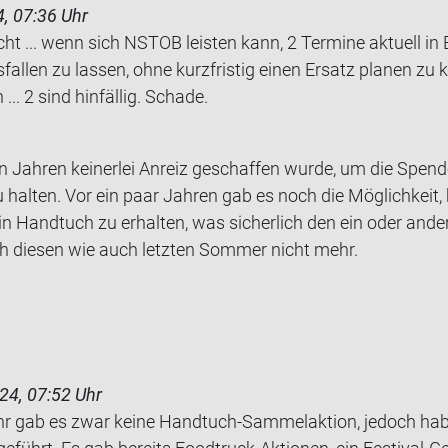
, 07:36 Uhr
icht ... wenn sich NSTOB leis­ten kann, 2 Ter­mi­ne ak­tu­ell in
­fal­len zu las­sen, ohne kurz­fris­tig einen Er­satz pla­nen z
.. 2 sind hin­fäl­lig. Scha­de.
en Jah­ren kei­ner­lei An­reiz ge­schaf­fen wurde, um die Spe
hal­ten. Vor ein paar Jah­ren gab es noch die Mög­lich­keit, 
and­tuch zu er­hal­ten, was si­cher­lich den ein oder an­de­r
ch die­sen wie auch letz­ten Som­mer nicht mehr.
24, 07:52 Uhr
hr gab es zwar keine Handtuch-Sammelaktion, jedoch habe