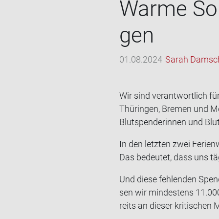
Warme Som­
gen
01.08.2024
Sarah Damsc
Wir sind ver­ant­wort­lich fü
Thü­rin­gen, Bre­men und M
Blut­spen­de­rin­nen und Blut
In den letz­ten zwei Fe­ri­
Das be­deu­tet, dass uns täg
Und diese feh­len­den Spen­
sen wir min­des­tens 11.000 
reits an die­ser kri­ti­sche