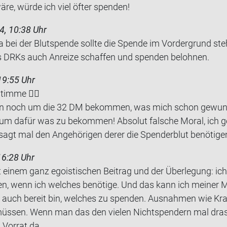
äre, würde ich viel öfter spen­den!
4, 10:38 Uhr
ja bei der Blut­spen­de soll­te die Spen­de im Vor­der­grund st
 DRKs auch An­rei­ze schaf­fen und spen­den be­loh­nen.
19:55 Uhr
tim­me 👍🏻
n noch um die 32 DM be­kom­men, was mich schon ge­wun­d
 dafür was zu be­kom­men! Ab­so­lut fal­sche Moral, ich 
gt mal den An­ge­hö­ri­gen derer die Spen­der­blut be­nö­ti­ge
16:28 Uhr
inem ganz ego­is­ti­schen Bei­trag und der Über­le­gung: ich
en, wenn ich wel­ches be­nö­ti­ge. Und das kann ich mei­ner 
auch be­reit bin, wel­ches zu spen­den. Aus­nah­men wie Kran
s­sen. Wenn man das den vie­len Nicht­spen­dern mal dras
Vor­rat da.