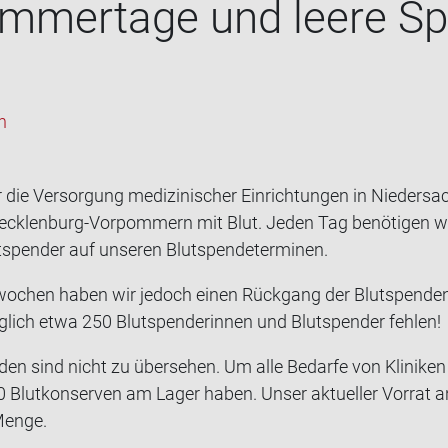
mer­ta­ge und leere Spen
h
r die Ver­sor­gung me­di­zi­ni­scher Ein­rich­tun­gen in Nie­der­
ecklenburg-​Vorpommern mit Blut. Jeden Tag be­nö­ti­gen wir
­spen­der auf un­se­ren Blut­spen­de­ter­mi­nen.
en­wo­chen haben wir je­doch einen Rück­gang der Blut­spen­de
­lich etwa 250 Blut­spen­de­rin­nen und Blut­spen­der feh­len!
den sind nicht zu über­se­hen. Um alle Be­dar­fe von Kli­ni­ke
Blut­kon­ser­ven am Lager haben. Unser ak­tu­el­ler Vor­rat an
n Menge.