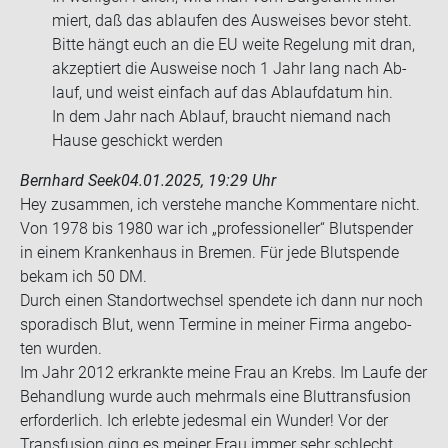
miert, daß das ab­lau­fen des Aus­wei­ses bevor steht.
Bitte hängt euch an die EU weite Re­ge­lung mit dran,
ak­zep­tiert die Aus­wei­se noch 1 Jahr lang nach Ab­
lauf, und weist ein­fach auf das Ab­lauf­da­tum hin.
In dem Jahr nach Ab­lauf, braucht nie­mand nach
Hause ge­schickt wer­den
Bernhard Seek
04.01.2025, 19:29 Uhr
Hey zu­sam­men, ich ver­ste­he man­che Kom­men­ta­re nicht.
Von 1978 bis 1980 war ich „pro­fes­sio­nel­ler“ Blut­spen­der
in einem Kran­ken­haus in Bre­men. Für jede Blut­spen­de
bekam ich 50 DM.
Durch einen Stand­ort­wech­sel spen­de­te ich dann nur noch
spo­ra­disch Blut, wenn Ter­mi­ne in mei­ner Firma an­ge­bo­
ten wur­den.
Im Jahr 2012 er­krank­te meine Frau an Krebs. Im Laufe der
Be­hand­lung wurde auch mehr­mals eine Blut­trans­fu­si­on
er­for­der­lich. Ich er­leb­te je­des­mal ein Wun­der! Vor der
Trans­fu­si­on ging es mei­ner Frau immer sehr schlecht.