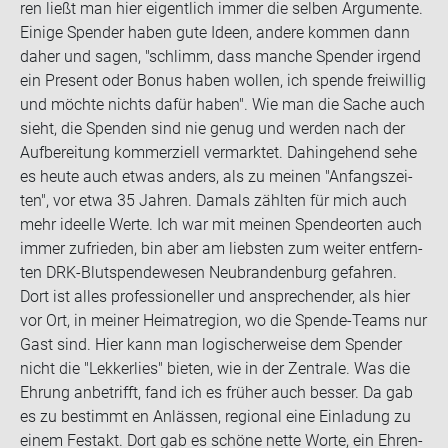
ren ließt man hier ei­gent­lich immer die sel­ben Ar­gu­men­te.
Ei­ni­ge Spen­der haben gute Ideen, an­de­re kom­men dann
daher und sagen, "schlimm, dass man­che Spen­der ir­gend
ein Pre­sent oder Bonus haben wol­len, ich spen­de frei­wil­lig
und möch­te nichts dafür haben". Wie man die Sache auch
sieht, die Spen­den sind nie genug und wer­den nach der
Auf­be­rei­tung kom­mer­zi­ell ver­mark­tet. Da­hin­ge­hend sehe
es heute auch etwas an­ders, als zu mei­nen "An­fangs­zei­
ten", vor etwa 35 Jah­ren. Da­mals zähl­ten für mich auch
mehr ideel­le Werte. Ich war mit mei­nen Spen­de­or­ten auch
immer zu­frie­den, bin aber am liebs­ten zum wei­ter ent­fern­
ten DRK-​Blutspendewesen Neu­bran­den­burg ge­fah­ren.
Dort ist alles pro­fes­sio­nel­ler und an­spre­chen­der, als hier
vor Ort, in mei­ner Hei­mat­re­gi­on, wo die Spende-​Teams nur
Gast sind. Hier kann man lo­gi­scher­wei­se dem Spen­der
nicht die "Lek­ker­lies" bie­ten, wie in der Zen­tra­le. Was die
Eh­rung an­be­trifft, fand ich es frü­her auch bes­ser. Da gab
es zu be­stimmt en An­läs­sen, re­gio­nal eine Ein­la­dung zu
einem Fest­akt. Dort gab es schö­ne nette Worte, ein Eh­ren­