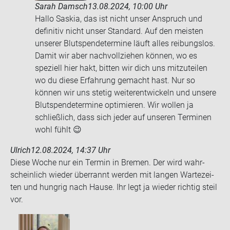
Sarah Damsch
13.08.2024, 10:00 Uhr
Hallo Saskia, das ist nicht unser Anspruch und
definitiv nicht unser Standard. Auf den meisten
unserer Blutspendetermine läuft alles reibungslos.
Damit wir aber nachvollziehen können, wo es
speziell hier hakt, bitten wir dich uns mitzuteilen
wo du diese Erfahrung gemacht hast. Nur so
können wir uns stetig weiterentwickeln und unsere
Blutspendetermine optimieren. Wir wollen ja
schließlich, dass sich jeder auf unseren Terminen
wohl fühlt 😉
Ulrich
12.08.2024, 14:37 Uhr
Diese Woche nur ein Ter­min in Bre­men. Der wird wahr­
schein­lich wie­der über­rannt wer­den mit lan­gen War­te­zei­
ten und hung­rig nach Hause. Ihr legt ja wie­der rich­tig steil
vor.