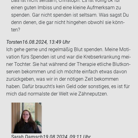
Das ist nicht selt­sam, Chris­toph. Es ist völ­lig ok für
einen guten Im­biss und eine klei­ne Auf­merk­sam zu
spen­den. Gar nicht spen­den ist selt­sam. Was sagst Du
denn denen, die gar nicht hin­ge­hen ob­wohl sie könn­
ten?
Torsten
16.08.2024, 13:49 Uhr
Ich gehe gerne und re­gel­mä­ßig Blut spen­den. Meine Mo­ti­
va­ti­on fürs Spen­den ist und war die Krebs­er­kran­kung mei­
ner Toch­ter. Sie hat wäh­rend der The­ra­pie et­li­che Blut­kon­
ser­ven be­kom­men und ich möch­te ein­fach etwas davon
zu­rück­ge­ben, was wir in der nö­ti­gen Zeit be­kom­men
haben. Dafür braucht's kein Geld oder sons­ti­ges, es ist für
mich dad nor­mals­te der Welt wie Zäh­ne­put­zen.
Sarah Damsch
19.08.2024, 09:11 Uhr