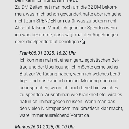
Dem kann ich nur zu­stim­me 👍🏻
Zu DM Zei­ten hat man noch um die 32 DM be­kom­
men, was mich schon ge­wun­dert hatte aber ich gehe
nicht zum SPEN­DEN um dafür was zu be­kom­men!
Ab­so­lut fal­sche Moral, ich gehe nur Spen­den wenn
ich was be­kom­me, dass sagt mal den An­ge­hö­ri­gen
derer die Spen­der­blut be­nö­ti­gen 🤔
Frank
05.01.2025, 16:28 Uhr
Ich komme mal mit einem ganz ego­is­ti­schen Bei­
trag und der Über­le­gung: ich möch­te gerne si­cher
Blut zur Ver­fü­gung haben, wenn ich wel­ches be­nö­
ti­ge. Und das kann ich mei­ner Mei­nung nach nur
be­an­spru­chen, wenn ich auch be­reit bin, wel­ches
zu spen­den. Aus­nah­men wie Krank­heit etc. wird es
na­tür­lich immer geben müs­sen. Wenn man das
den vie­len Nicht­spen­dern mal dras­tisch klar macht,
wäre immer aus­rei­chend Vor­rat da.
Markus
26.01.2025, 00:10 Uhr