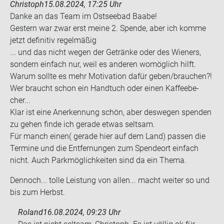
Christoph
15.08.2024, 17:25 Uhr
Danke an das Team im Ost­see­bad Baabe!
Ges­tern war zwar erst meine 2. Spen­de, aber ich komme
jetzt de­fi­ni­tiv re­gel­mä­ßig
... und das nicht wegen der Ge­trän­ke oder des Wie­ners,
son­dern ein­fach nur, weil es an­de­ren wo­mög­lich hilft.
Warum soll­te es mehr Mo­ti­va­ti­on dafür geben/brau­chen?!
Wer braucht schon ein Hand­tuch oder einen Kaf­fee­be­
cher...
Klar ist eine An­er­ken­nung schön, aber des­we­gen spen­den
zu gehen finde ich ge­ra­de etwas selt­sam.
Für manch einen( ge­ra­de hier auf dem Land) pas­sen die
Ter­mi­ne und die Ent­fer­nun­gen zum Spen­de­ort ein­fach
nicht. Auch Park­mög­lich­kei­ten sind da ein Thema.
Den­noch... tolle Leis­tung von allen... macht wei­ter so und
bis zum Herbst.
Roland
16.08.2024, 09:23 Uhr