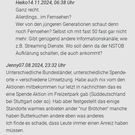
Heiko
14.11.2024, 06:38 Uhr
Ganz recht.
Al­ler­dings...im Fern­se­hen?
Wer von den jün­ge­ren Ge­nera­tio­nen schaut denn
noch Fern­se­hen? Selbst ich mit fast 50 fast gar nicht
mehr. Gibt ge­nü­gend an­de­re In­for­ma­ti­ons­ka­nä­le, wie
z.B. Strea­ming Diens­te. Wo soll denn da der NSTOB
Auf­klä­rung schal­ten, die auch an­kommt?
Jenny
07.08.2024, 23:32 Uhr
Un­ter­schied­li­che Bun­des­län­der, un­ter­scheid­li­che Spen­de­
or­te = ver­schie­de­ne Um­set­zung. Habe auch nix vom den
Ak­tio­nen mit­be­kom­men nur letzt in nach­rich­ten das es
eine Spen­de Ak­ti­on im Frei­zeit­park gab (Süd­deutsch­land
bei Stutt­gart oder so). Hab aber fest­ge­stellt das ei­ni­ge
Stand­or­te war­mes an­bie­ten ander "nur Bröt­chen" man­che
haben But­ter­ku­chen an­de­re eben was an­de­res.
Ich finde es scha­de, dass Leute immer einen An­reiz haben
müs­sen.