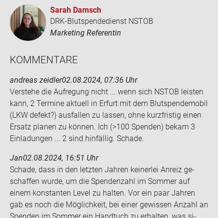
Sarah Damsch
DRK-Blutspendedienst NSTOB
Marketing Referentin
KOM­MEN­TA­RE
andreas zeidler
02.08.2024, 07:36 Uhr
Ver­ste­he die Auf­re­gung nicht ... wenn sich NSTOB leis­ten
kann, 2 Ter­mi­ne ak­tu­ell in Er­furt mit dem Blut­spen­de­mo­bil
(LKW de­fekt?) aus­fal­len zu las­sen, ohne kurz­fris­tig einen
Er­satz pla­nen zu kön­nen. Ich (>100 Spen­den) bekam 3
Ein­la­dun­gen ... 2 sind hin­fäl­lig. Scha­de.
Jan
02.08.2024, 16:51 Uhr
Scha­de, dass in den letz­ten Jah­ren kei­ner­lei An­reiz ge­
schaf­fen wurde, um die Spen­den­zahl im Som­mer auf
einem kon­stan­ten Level zu hal­ten. Vor ein paar Jah­ren
gab es noch die Mög­lich­keit, bei einer ge­wis­sen An­zahl an
Spen­den im Som­mer ein Hand­tuch zu er­hal­ten, was si­