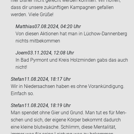
hier bisher nicht gerecht werden konnten. Wir hoffen,
dass dir unsere zukünftigen Kampagnen gefallen
werden. Viele Grüße!
Matthias
07.08.2024, 04:20 Uhr
Von die­sen Ak­tio­nen hat man in Lüchow-​Dannenberg
nichts mit­be­kom­men
Joern
03.11.2024, 12:08 Uhr
In Bad Pyr­mont und Kreis Holz­min­den gabs das auch
nicht!
Stefan
11.08.2024, 18:17 Uhr
Wir in Nie­der­sach­sen haben es ohne Vor­ankün­di­gung.
Ein­fach so.
Stefan
11.08.2024, 18:19 Uhr
Man spen­det ohne Gier und Grund. Man tut es für Men­
schen und sich, der ei­ge­ne Kör­per be­kommt da­durch
eine klei­ne blut­wä­sche. Schlimm, diese Men­ta­li­tät,