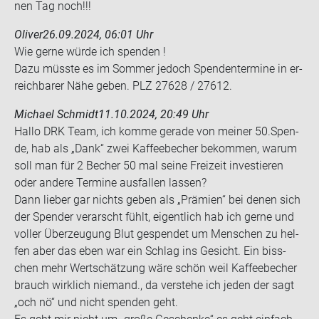
nen Tag noch!!!
Oliver
26.09.2024, 06:01 Uhr
Wie gerne würde ich spen­den !
Dazu müss­te es im Som­mer je­doch Spen­den­ter­mi­ne in er­
reich­ba­rer Nähe geben. PLZ 27628 / 27612.
Michael Schmidt
11.10.2024, 20:49 Uhr
Hallo DRK Team, ich komme ge­ra­de von mei­ner 50.Spen­
de, hab als „Dank“ zwei Kaf­fee­be­cher be­kom­men, warum
soll man für 2 Be­cher 50 mal seine Frei­zeit in­ves­tie­ren
oder an­de­re Ter­mi­ne aus­fal­len las­sen?
Dann lie­ber gar nichts geben als „Prä­mi­en“ bei denen sich
der Spen­der ver­arscht fühlt, ei­gent­lich hab ich gerne und
vol­ler Über­zeu­gung Blut ge­spen­det um Men­schen zu hel­
fen aber das eben war ein Schlag ins Ge­sicht. Ein biss­
chen mehr Wert­schät­zung wäre schön weil Kaf­fee­be­cher
brauch wirk­lich nie­mand., da ver­ste­he ich jeden der sagt
„och nö“ und nicht spen­den geht.