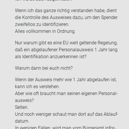
Wenn ich das ganze rich­tig ver­stan­den habe, dient
die Kon­trol­le des Aus­wei­ses dazu, um den Spen­der
zwei­fel­los zu iden­ti­fi­zie­ren.
Alles voll­kom­men in Ord­nung.
Nur warum gibt es eine EU weit gel­ten­de Re­ge­lung,
daß ein ab­ge­lau­fe­ner Per­so­nal­aus­weis 1 Jahr lang
als Iden­ti­fi­ka­ti­on an­zu­er­ken­nen ist?
Warum dann bei euch nicht?
Wenn der Aus­weis mehr wie 1 Jahr ab­ge­lau­fen ist,
kann ich es ver­ste­hen.
Aber wie oft braucht man sei­nen ei­ge­nen Per­so­nal­
aus­weis?
Sel­ten.
Und noch we­ni­ger schaut man dort auf das Ab­lauf­
da­tum.
In we­ni­gen Fäl­len, wird man vom Bür­ger­amt in­for­