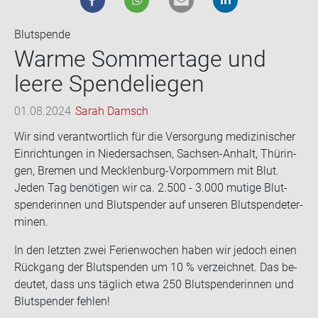
Blutspende
Warme Som­mer­ta­ge und
leere Spen­de­lie­gen
01.08.2024
Sarah Damsch
Wir sind ver­ant­wort­lich für die Ver­sor­gung me­di­zi­ni­scher
Ein­rich­tun­gen in Nie­der­sach­sen, Sachsen-​Anhalt, Thü­rin­
gen, Bre­men und Mecklenburg-​Vorpommern mit Blut.
Jeden Tag be­nö­ti­gen wir ca. 2.500 - 3.000 mu­ti­ge Blut­
spen­de­rin­nen und Blut­spen­der auf un­se­ren Blut­spen­de­ter­
mi­nen.
In den letz­ten zwei Fe­ri­en­wo­chen haben wir je­doch einen
Rück­gang der Blut­spen­den um 10 % ver­zeich­net. Das be­
deu­tet, dass uns täg­lich etwa 250 Blut­spen­de­rin­nen und
Blut­spen­der feh­len!