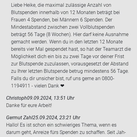
Liebe Heike, die maximal zulässige Anzahl von
Blutspenden innerhalb von 12 Monaten beträgt bei
Frauen 4 Spenden, bei Männern 6 Spenden. Der
Mindestabstand zwischen zwei Vollblutspenden
beträgt 56 Tage (8 Wochen). Hier darf keine Ausnahme
gemacht werden. Wenn du in den letzten 12 Monate
bereits vier Mal gespendet hast, so hat der Teamarzt die
Möglichkeit dich ein bis zu zwei Tage vor deiner Frist
zur Blutspende zuzulassen, vorausgesetzt der Abstand
zu Ihrer letzten Blutspende betrug mindestens 56 Tage.
Falls du dir unsicher bist, ruf uns gerne an 0800-
1194911 - vielen Dank ❤
Christoph
09.09.2024, 13:51 Uhr
Danke für eure Ar­beit!
Germut Zahl
25.09.2024, 23:21 Uhr
Hallo! Es ist schon ein schwie­ri­ges Thema, wenn es
darum geht, An­rei­ze fürs Spen­den zu schaf­fen. Seit Jah­