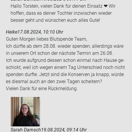
Hallo Torsten, vielen Dank für deinen Einsatz ❤ Wir
hoffen, dass es deiner Tochter inzwischen wieder
besser geht und wünschen euch alles Gute!
Heike
17.08.2024, 10:10 Uhr
Guten Mor­gen lie­bes Blut­spen­de Team,
Ich dürf­te ab dem 28.08. wie­der spen­den, al­ler­dings wäre
in un­se­rem Ort schon der nächs­te Ter­min am 26.08.
Ich wurde auf­grund des­sen schon ein­mal nach Hause ge­
schickt, weil ich wegen einem Tag Un­ter­schied noch nicht
spen­den durf­te. Jetzt sind die Kon­ser­ven ja knapp, würde
es dies­mal auch an den zwei Tagen schei­tern?
Vie­len Dank für eine Rück­mel­dung.
Sarah Damsch
19.08.2024, 09:14 Uhr