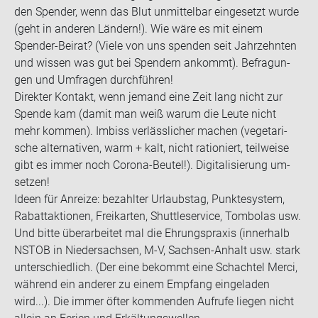
den Spen­der, wenn das Blut un­mit­tel­bar ein­ge­setzt wurde
(geht in an­de­ren Län­dern!). Wie wäre es mit einem
Spender-​Beirat? (Viele von uns spen­den seit Jahr­zehn­ten
und wis­sen was gut bei Spen­dern an­kommt). Be­fra­gun­
gen und Um­fra­gen durch­füh­ren!
Di­rek­ter Kon­takt, wenn je­mand eine Zeit lang nicht zur
Spen­de kam (damit man weiß warum die Leute nicht
mehr kom­men). Im­biss ver­läss­li­cher ma­chen (ve­ge­ta­ri­
sche al­ter­na­ti­ven, warm + kalt, nicht ra­tio­niert, teil­wei­se
gibt es immer noch Corona-​Beutel!). Di­gi­ta­li­sie­rung um­
set­zen!
Ideen für An­rei­ze: be­zahl­ter Ur­laubs­tag, Punk­te­sys­tem,
Ra­batt­ak­tio­nen, Frei­kar­ten, Shut­tle­ser­vice, Tom­bo­las usw.
Und bitte über­ar­bei­tet mal die Eh­rungs­pra­xis (in­ner­halb
NSTOB in Nie­der­sach­sen, M-V, Sachsen-​Anhalt usw. stark
un­ter­schied­lich. (Der eine be­kommt eine Schach­tel Merci,
wäh­rend ein an­de­rer zu einem Emp­fang ein­ge­la­den
wird...). Die immer öfter kom­men­den Auf­ru­fe lie­gen nicht