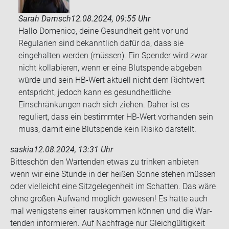
Sarah Damsch
12.08.2024, 09:55 Uhr
Hallo Domenico, deine Gesundheit geht vor und
Regularien sind bekanntlich dafür da, dass sie
eingehalten werden (müssen). Ein Spender wird zwar
nicht kollabieren, wenn er eine Blutspende abgeben
würde und sein HB-Wert aktuell nicht dem Richtwert
entspricht, jedoch kann es gesundheitliche
Einschränkungen nach sich ziehen. Daher ist es
reguliert, dass ein bestimmter HB-Wert vorhanden sein
muss, damit eine Blutspende kein Risiko darstellt.
saskia
12.08.2024, 13:31 Uhr
Bit­te­schön den War­ten­den etwas zu trin­ken an­bie­ten
wenn wir eine Stun­de in der hei­ßen Sonne ste­hen müs­sen
oder viel­leicht eine Sitz­ge­le­gen­heit im Schat­ten. Das wäre
ohne gro­ßen Auf­wand mög­lich ge­we­sen! Es hätte auch
mal we­nigs­tens einer raus­kom­men kön­nen und die War­
ten­den in­for­mie­ren. Auf Nach­fra­ge nur Gleich­gül­tig­keit