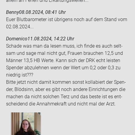
al­lein an Fe­ri­en und Er­käl­tungs­wel­len...
Benny
08.08.2024, 08:41 Uhr
Euer Blut­ba­ro­me­ter ist üb­ri­gens noch auf dem Stand vom
02.08.2024...
Domenico
11.08.2024, 14:22 Uhr
Scha­de was man da lesen muss, ich finde es auch selt­
sam und sage mal nicht gut, Frau­en brau­chen 12,5 und
Män­ner 13,5 HB Werte. Kann sich der DRK echt leis­ten
Spen­der ab­zu­leh­nen wenn der Wert um 0,2 oder 0,3 zu
nied­rig ist???
Bitte jetzt nicht damit kom­men sonst kol­la­biert der Spen­
der, Blöd­sinn, aber es gibt noch an­de­re Ein­rich­tun­gen die
ma­chen da nicht sol­chen Terz und das beste ist es ent­
schei­dend die An­nah­me­kraft und nicht mal der Arzt.