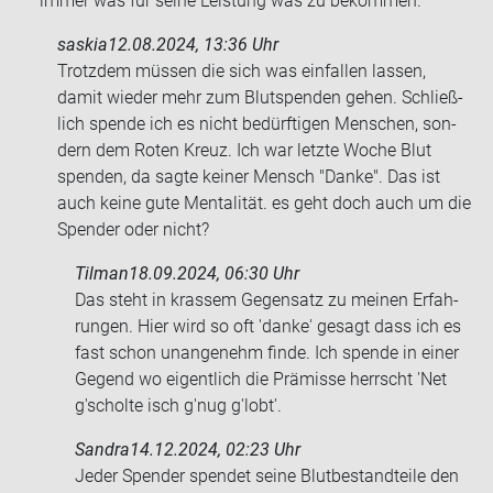
immer was für seine Leis­tung was zu be­kom­men.
saskia
12.08.2024, 13:36 Uhr
Trotz­dem müs­sen die sich was ein­fal­len las­sen,
damit wie­der mehr zum Blut­spen­den gehen. Schließ­
lich spen­de ich es nicht be­dürf­ti­gen Men­schen, son­
dern dem Roten Kreuz. Ich war letz­te Woche Blut
spen­den, da sagte kei­ner Mensch "Danke". Das ist
auch keine gute Men­ta­li­tät. es geht doch auch um die
Spen­der oder nicht?
Tilman
18.09.2024, 06:30 Uhr
Das steht in kras­sem Ge­gen­satz zu mei­nen Er­fah­
run­gen. Hier wird so oft 'danke' ge­sagt dass ich es
fast schon un­an­ge­nehm finde. Ich spen­de in einer
Ge­gend wo ei­gent­lich die Prä­mis­se herrscht 'Net
g'schol­te isch g'nug g'lobt'.
Sandra
14.12.2024, 02:23 Uhr
Jeder Spen­der spen­det seine Blut­be­stand­tei­le den