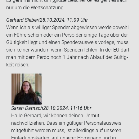
Es geht mir nicht um „große Ge­schen­ke“ es geht ein­fach
nur um die Wert­schät­zung..
Gerhard Siebert
28.10.2024, 11:09 Uhr
Wenn ich als wil­li­ger Spen­der ab­ge­wie­sen werde ob­wohl
ein Füh­rer­schein oder ein Perso der ei­ni­ge Tage über der
Gül­tig­keit liegt und einen Spen­der­aus­weis vor­le­ge, muss
sich kei­ner wun­dern wenn Spen­den feh­len. In der EU darf
man mit dem Perdo noch 1 Jahr nach Ab­lauf der Gül­tig­
keit rei­sen.
Sarah Damsch
28.10.2024, 11:16 Uhr
Hallo Gerhard, wir können deinen Unmut
nachvollziehen. Dass ein gültiger Personalausweis
mitgeführt werden muss, ist allerdings auf unseren
Einladungskarten, auf unserer Homepage und in