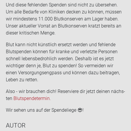
Und diese feh­len­den Spen­den sind nicht zu über­se­hen.
Um alle Be­dar­fe von Kli­ni­ken de­cken zu kön­nen, müs­sen
wir min­des­tens 11.000 Blut­kon­ser­ven am Lager haben.
Unser ak­tu­el­ler Vor­rat an Blut­kon­ser­ven kratzt be­reits an
die­ser kri­ti­schen Menge.
Blut kann nicht künst­lich er­setzt wer­den und feh­len­de
Blut­spen­den kön­nen für kran­ke und ver­letz­te Per­so­nen
schnell le­bens­be­droh­lich wer­den. Des­halb ist es jetzt
wich­ti­ger denn je, Blut zu spen­den! So ver­mei­den wir
einen Ver­sor­gungs­eng­pass und kön­nen dazu bei­tra­gen,
Leben zu ret­ten.
Also - wir brau­chen dich! Re­ser­vie­re dir jetzt dei­nen nächs­
ten
Blut­spen­de­ter­min.
Wir sehen uns auf der Spen­de­lie­ge
😎
!
AUTOR