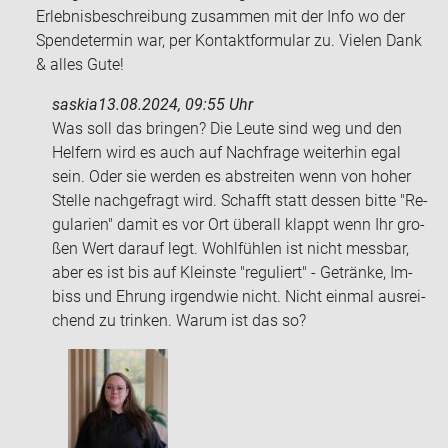
Erlebnisbeschreibung zusammen mit der Info wo der
Spendetermin war, per Kontaktformular zu. Vielen Dank
& alles Gute!
saskia
13.08.2024, 09:55 Uhr
Was soll das brin­gen? Die Leute sind weg und den
Hel­fern wird es auch auf Nach­fra­ge wei­ter­hin egal
sein. Oder sie wer­den es ab­strei­ten wenn von hoher
Stel­le nach­ge­fragt wird. Schafft statt des­sen bitte "Re­
gu­la­ri­en" damit es vor Ort über­all klappt wenn Ihr gro­
ßen Wert dar­auf legt. Wohl­füh­len ist nicht mess­bar,
aber es ist bis auf Kleins­te "re­gu­liert" - Ge­trän­ke, Im­
biss und Eh­rung ir­gend­wie nicht. Nicht ein­mal aus­rei­
chend zu trin­ken. Warum ist das so?