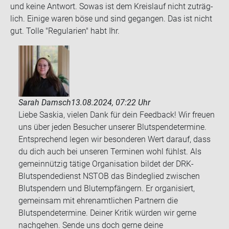
und keine Ant­wort. Sowas ist dem Kreis­lauf nicht zu­träg­
lich. Ei­ni­ge waren böse und sind ge­gan­gen. Das ist nicht
gut. Tolle "Re­gu­la­ri­en" habt Ihr.
Sarah Damsch
13.08.2024, 07:22 Uhr
Liebe Saskia, vielen Dank für dein Feedback! Wir freuen
uns über jeden Besucher unserer Blutspendetermine.
Entsprechend legen wir besonderen Wert darauf, dass
du dich auch bei unseren Terminen wohl fühlst. Als
gemeinnützig tätige Organisation bildet der DRK-
Blutspendedienst NSTOB das Bindeglied zwischen
Blutspendern und Blutempfängern. Er organisiert,
gemeinsam mit ehrenamtlichen Partnern die
Blutspendetermine. Deiner Kritik würden wir gerne
nachgehen. Sende uns doch gerne deine