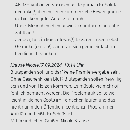
Als Mo­ti­va­ti­on zu spen­den soll­te pri­mär der So­li­dar­
ge­dan­ke(!) die­nen; jeder kom­mer­zi­el­le Be­weg­grün­de
ist hier kein guter An­satz für mich.
Unser Men­schen­le­ben sowie Ge­sund­heit sind un­be­
zahl­bar!!!
Je­doch, für ein kos­ten­lo­ses(!) le­cke­res Essen nebst
Ge­trän­ke (on top!) darf man sich gerne ein­fach mal
herz­lichst be­dan­ken.
Krause Nicole
17.09.2024, 10:14 Uhr
Blut­spen­den soll und darf keine Prä­mi­en­ver­ga­be sein.
Ohne Ge­schenk kein Blut? Blut­spen­den sol­len frei­wil­lig
sein und von Her­zen kom­men. Es müss­te viel­mehr öf­
fent­lich ge­macht wer­den. Die Pro­ble­ma­tik soll­te viel­
leicht in klei­nen Spots im Fern­se­hen lau­fen und das
nicht nur in den Öffentlich-​rechtlichen Pro­gram­men.
Auf­klä­rung heißt der Schlüs­sel.
Mit freund­li­chen Grü­ßen Ni­co­le Krau­se