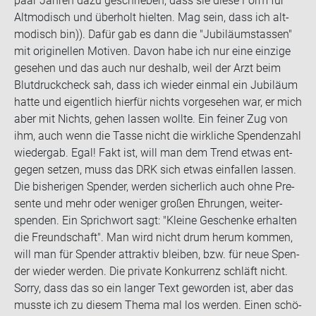
paar Jah­ren dazu ge­schrie­ben, dass sie diese Form für
Alt­mo­disch und über­holt hiel­ten. Mag sein, dass ich alt­
mo­disch bin)). Dafür gab es dann die "Ju­bi­lä­umstas­sen"
mit ori­gi­nel­len Mo­ti­ven. Davon habe ich nur eine ein­zi­ge
ge­se­hen und das auch nur des­halb, weil der Arzt beim
Blut­druck­check sah, dass ich wie­der ein­mal ein Ju­bi­lä­um
hatte und ei­gent­lich hier­für nichts vor­ge­se­hen war, er mich
aber mit Nichts, gehen las­sen woll­te. Ein fei­ner Zug von
ihm, auch wenn die Tasse nicht die wirk­li­che Spen­den­zahl
wie­der­gab. Egal! Fakt ist, will man dem Trend etwas ent­
ge­gen set­zen, muss das DRK sich etwas ein­fal­len las­sen.
Die bis­he­ri­gen Spen­der, wer­den si­cher­lich auch ohne Pre­
sen­te und mehr oder we­ni­ger gro­ßen Eh­run­gen, wei­ter­
spen­den. Ein Sprich­wort sagt: "Klei­ne Ge­schen­ke er­hal­ten
die Freund­schaft". Man wird nicht drum herum kom­men,
will man für Spen­der at­trak­tiv blei­ben, bzw. für neue Spen­
der wie­der wer­den. Die pri­va­te Kon­kur­renz schläft nicht.
Sorry, dass das so ein lan­ger Text ge­wor­den ist, aber das
muss­te ich zu die­sem Thema mal los wer­den. Einen schö­