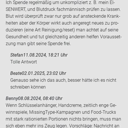
Ich Spen­de re­gel­mä­ßig um un­kom­pli­ziert z. B. mein EI­
SEN­WERT, und Blut­druck fach­män­nisch prü­fen zu las­sen.
Blut wird über­prüft zwar nur grob auf an­ste­cken­de Krank­
hei­ten aber der Kör­per wirkt auch an­ge­regt neues zu pro­
du­zie­ren (eine Art Rei­ni­gung/reset) man ach­tet auf seine
Ge­sund­heit und tut gleich­zei­tig an­de­ren hel­fen Vor­aus­set­
zung man gibt seine Spen­de frei.
Stefan
11.08.2024, 18:21 Uhr
Tolle Ant­wort
Beate
02.01.2025, 23:02 Uhr
Ge­nau­so sehe ich das auch, bes­ser hätte ich es nicht
schrei­ben kön­nen
Benny
08.08.2024, 08:40 Uhr
Wenn Schlüs­sel­an­hän­ger, Hand­creme, zeit­lich enge Ge­
winn­spie­le, MissingType-​Kampagnen und Food-​Trucks
mit stark ra­tio­nier­ten Por­tio­nen nichts brin­gen, muss man
sich eben mehr ins Zeug legen. Vor­schlä­ge: Nach­richt an