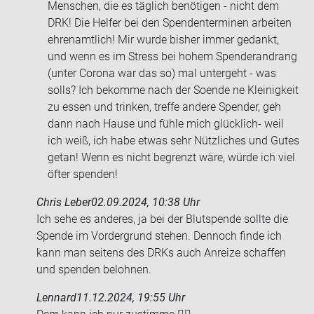
Men­schen, die es täg­lich be­nö­ti­gen - nicht dem
DRK! Die Hel­fer bei den Spen­den­ter­mi­nen ar­bei­ten
eh­ren­amt­lich! Mir wurde bis­her immer ge­dankt,
und wenn es im Stress bei hohem Spen­der­an­drang
(unter Co­ro­na war das so) mal un­ter­geht - was
solls? Ich be­kom­me nach der So­en­de ne Klei­nig­keit
zu essen und trin­ken, tref­fe an­de­re Spen­der, geh
dann nach Hause und fühle mich glücklich-​ weil
ich weiß, ich habe etwas sehr Nütz­li­ches und Gutes
getan! Wenn es nicht be­grenzt wäre, würde ich viel
öfter spen­den!
Chris Leber
02.09.2024, 10:38 Uhr
Ich sehe es an­de­res, ja bei der Blut­spen­de soll­te die
Spen­de im Vor­der­grund ste­hen. Den­noch finde ich
kann man sei­tens des DRKs auch An­rei­ze schaf­fen
und spen­den be­loh­nen.
Lennard
11.12.2024, 19:55 Uhr