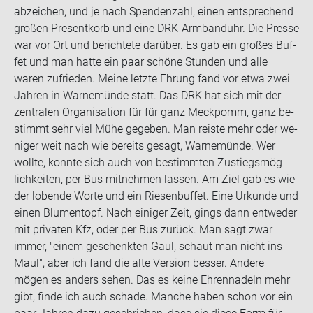
ab­zei­chen, und je nach Spen­den­zahl, einen ent­spre­chend
gro­ßen Pre­sent­korb und eine DRK-​Armbanduhr. Die Pres­se
war vor Ort und be­rich­te­te dar­über. Es gab ein gro­ßes Buf­
fet und man hatte ein paar schö­ne Stun­den und alle
waren zu­frie­den. Meine letz­te Eh­rung fand vor etwa zwei
Jah­ren in War­ne­mün­de statt. Das DRK hat sich mit der
zen­tra­len Or­ga­ni­sa­ti­on für für ganz Meck­pomm, ganz be­
stimmt sehr viel Mühe ge­ge­ben. Man reis­te mehr oder we­
ni­ger weit nach wie be­reits ge­sagt, War­ne­mün­de. Wer
woll­te, konn­te sich auch von be­stimm­ten Zu­stiegs­mög­
lich­kei­ten, per Bus mit­neh­men las­sen. Am Ziel gab es wie­
der lo­ben­de Worte und ein Rie­sen­buf­fet. Eine Ur­kun­de und
einen Blu­men­topf. Nach ei­ni­ger Zeit, gings dann ent­we­der
mit pri­va­ten Kfz, oder per Bus zu­rück. Man sagt zwar
immer, "einem ge­schenk­ten Gaul, schaut man nicht ins
Maul", aber ich fand die alte Ver­si­on bes­ser. An­de­re
mögen es an­ders sehen. Das es keine Eh­ren­na­deln mehr
gibt, finde ich auch scha­de. Man­che haben schon vor ein