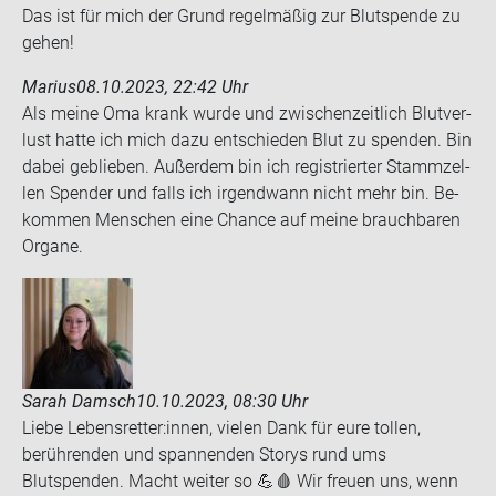
Das ist für mich der Grund re­gel­mä­ßig zur Blut­spen­de zu
gehen!
Marius
08.10.2023, 22:42 Uhr
Als meine Oma krank wurde und zwi­schen­zeit­lich Blut­ver­
lust hatte ich mich dazu ent­schie­den Blut zu spen­den. Bin
dabei ge­blie­ben. Au­ßer­dem bin ich re­gis­trier­ter Stamm­zel­
len Spen­der und falls ich ir­gend­wann nicht mehr bin. Be­
kom­men Men­schen eine Chan­ce auf meine brauch­ba­ren
Or­ga­ne.
Sarah Damsch
10.10.2023, 08:30 Uhr
Liebe Lebensretter:innen, vielen Dank für eure tollen,
berührenden und spannenden Storys rund ums
Blutspenden. Macht weiter so 💪🩸 Wir freuen uns, wenn