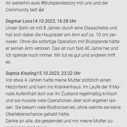
ihr weiterhin eure #Blutspendestory mit uns und der
Community teilt 👍!
Dagmar Loos
14.10.2023, 16:28 Uhr
Unser Sohn ist mit 8 Jah­ren durch eine Glas­schei­be und
hat sich dabei die Haupt­ader am Arm auf ca. 10 cm zer­
ris­sen. Ohne die so­for­ti­ge Ope­ra­ti­on mit Blut­spen­de hätte
er sei­nen Arm ver­lo­ren. Das ist nun fast 40 Jahre her und
ich spen­de noch immer. Mir tut es gut und an­de­ren hilft
es.
Sophia Kissling
15.10.2023, 23:22 Uhr
Vor etwa 4 Jah­ren hatte meine Mut­ter plötz­lich einen
Herz­in­farkt und kam ins Kran­ken­haus. Im Laufe der 9 Mo­
na­te Auf­ent­halt dort war ihr Zu­stand re­gel­mä­ßig kri­tisch
und sie muss­te viele Ope­ra­tio­nen über sich er­ge­hen las­
sen. Sie bekam viele Blut­kon­ser­ven, ohne wel­che sie keine
Über­le­bens­chan­ce ge­habt hätte.
Danke an alle, die ge­spen­det und mir meine Mut­ter zu­