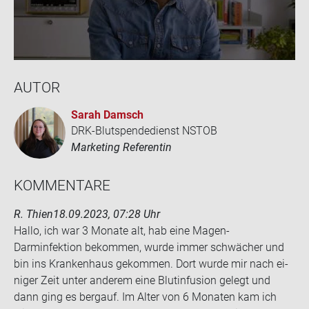
AUTOR
Sarah Damsch
DRK-Blutspendedienst NSTOB
Marketing Referentin
KOM­MEN­TA­RE
R. Thien
18.09.2023, 07:28 Uhr
Hallo, ich war 3 Mo­na­te alt, hab eine Magen-​
Darminfektion be­kom­men, wurde immer schwä­cher und
bin ins Kran­ken­haus ge­kom­men. Dort wurde mir nach ei­
ni­ger Zeit unter an­de­rem eine Blut­in­fu­si­on ge­legt und
dann ging es berg­auf. Im Alter von 6 Mo­na­ten kam ich