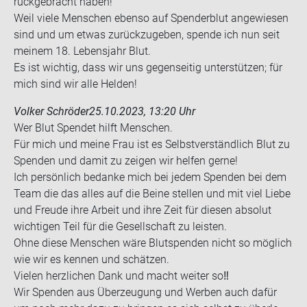
rück­ge­bracht haben!
Weil viele Men­schen eben­so auf Spen­der­blut an­ge­wie­sen
sind und um etwas zu­rück­zu­ge­ben, spen­de ich nun seit
mei­nem 18. Le­bens­jahr Blut.
Es ist wich­tig, dass wir uns ge­gen­sei­tig un­ter­stüt­zen; für
mich sind wir alle Hel­den!
Volker Schröder
25.10.2023, 13:20 Uhr
Wer Blut Spen­det hilft Men­schen.
Für mich und meine Frau ist es Selbst­ver­ständ­lich Blut zu
Spen­den und damit zu zei­gen wir hel­fen gerne!
Ich per­sön­lich be­dan­ke mich bei jedem Spen­den bei dem
Team die das alles auf die Beine stel­len und mit viel Liebe
und Freu­de ihre Ar­beit und ihre Zeit für die­sen ab­so­lut
wich­ti­gen Teil für die Ge­sell­schaft zu leis­ten.
Ohne diese Men­schen wäre Blut­spen­den nicht so mög­lich
wie wir es ken­nen und schät­zen.
Vie­len herz­li­chen Dank und macht wei­ter so‼️
Wir Spen­den aus Über­zeu­gung und Wer­ben auch dafür