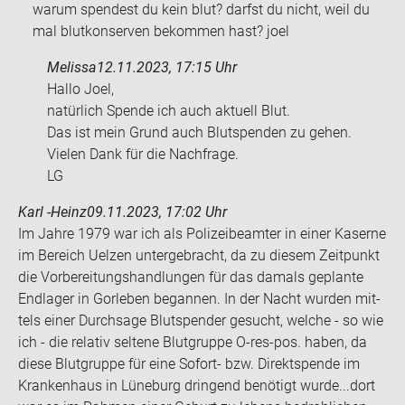
warum spen­dest du kein blut? darfst du nicht, weil du
mal blut­kon­ser­ven be­kom­men hast? joel
Melissa
12.11.2023, 17:15 Uhr
Hallo Joel,
na­tür­lich Spen­de ich auch ak­tu­ell Blut.
Das ist mein Grund auch Blut­spen­den zu gehen.
Vie­len Dank für die Nach­fra­ge.
LG
Karl -Heinz
09.11.2023, 17:02 Uhr
Im Jahre 1979 war ich als Po­li­zei­be­am­ter in einer Ka­ser­ne
im Be­reich Uel­zen un­ter­ge­bracht, da zu die­sem Zeit­punkt
die Vor­be­rei­tungs­hand­lun­gen für das da­mals ge­plan­te
End­la­ger in Gor­le­ben be­gan­nen. In der Nacht wur­den mit­
tels einer Durch­sa­ge Blut­spen­der ge­sucht, wel­che - so wie
ich - die re­la­tiv sel­te­ne Blut­grup­pe O-​res-pos. haben, da
diese Blut­grup­pe für eine Sofort-​ bzw. Di­rekt­spen­de im
Kran­ken­haus in Lü­ne­burg drin­gend be­nö­tigt wurde...dort