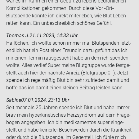
war es im Rah­men einer Ge­burt zu le­bens be­droh­li­chen
Kom­pli­ka­tio­nen ge­kom­men. Durch diese Vor -​Ort-
Blutspende konn­te ich di­rekt mit­er­le­ben, wie Blut Leben
ret­ten kann. Ein un­be­schreib­lich schö­nes Ge­fühl.
Thomas J.
21.11.2023, 14:33 Uhr
Hal­lö­chen, ich woll­te schon immer mal Blut­spen­den letzt­
end­lich hat ein Post einer Freun­din dazu ge­führt das ich
mir einen Ter­min raus­ge­sucht habe an dem ich spen­den
woll­te. Alles ver­lief Super meine Blut­grup­pe wurde fest­ge­
stellt auch hier der nächs­te An­reiz (Blut­grup­pe 0- ). Jetzt
spen­de ich re­gel­mä­ßig Blut bin sehr zu­frie­den damit und
hoffe das ich damit einen klei­nen Bei­trag leis­ten kann.
Sabine
07.01.2024, 23:13 Uhr
Seit mehr als 25 Jah­ren spen­de ich Blut und habe immer
brav mein hy­per­ki­ne­ti­sches Herz­syn­drom auf dem Fra­ge­
bo­gen an­ge­ge­ben. Ich bin me­di­ka­men­tös super ein­ge­
stellt und habe kei­ner­lei Be­schwer­den durch die Krank­heit
oder durch die Blut­spen­de. Im Ge­gen­teil. Ich fühle mich