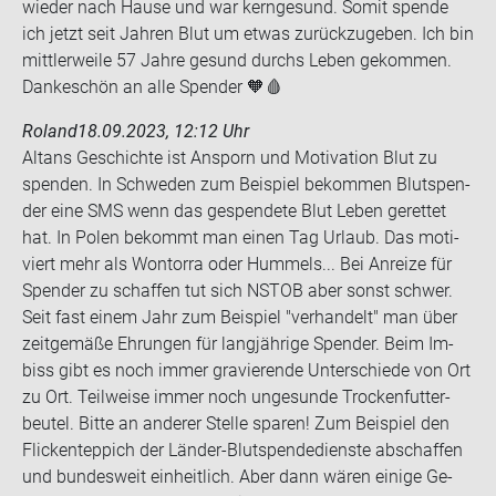
wie­der nach Hause und war kern­ge­sund. Somit spen­de
ich jetzt seit Jah­ren Blut um etwas zu­rück­zu­ge­ben. Ich bin
mitt­ler­wei­le 57 Jahre ge­sund durchs Leben ge­kom­men.
Dan­ke­schön an alle Spen­der 🧡🩸
Roland
18.09.2023, 12:12 Uhr
Altans Ge­schich­te ist An­sporn und Mo­ti­va­ti­on Blut zu
spen­den. In Schwe­den zum Bei­spiel be­kom­men Blut­spen­
der eine SMS wenn das ge­spen­de­te Blut Leben ge­ret­tet
hat. In Polen be­kommt man einen Tag Ur­laub. Das mo­ti­
viert mehr als Won­tor­ra oder Hum­mels... Bei An­rei­ze für
Spen­der zu schaf­fen tut sich NSTOB aber sonst schwer.
Seit fast einem Jahr zum Bei­spiel "ver­han­delt" man über
zeit­ge­mä­ße Eh­run­gen für lang­jäh­ri­ge Spen­der. Beim Im­
biss gibt es noch immer gra­vie­ren­de Un­ter­schie­de von Ort
zu Ort. Teil­wei­se immer noch un­ge­sun­de Tro­cken­fut­ter­
beu­tel. Bitte an an­de­rer Stel­le spa­ren! Zum Bei­spiel den
Fli­cken­tep­pich der Länder-​Blutspendedienste ab­schaf­fen
und bun­des­weit ein­heit­lich. Aber dann wären ei­ni­ge Ge­