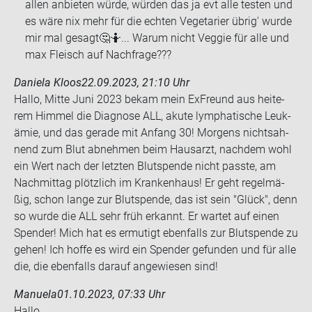
allen an­bie­ten würde, wür­den das ja evt alle tes­ten und
es wäre nix mehr für die ech­ten Ve­ge­ta­ri­er übrig' wurde
mir mal ge­sagt🤔🤷... Warum nicht Ve­g­gie für alle und
max Fleisch auf Nach­fra­ge???
Daniela Kloos
22.09.2023, 21:10 Uhr
Hallo, Mitte Juni 2023 bekam mein Ex­Freund aus hei­te­
rem Him­mel die Dia­gno­se ALL, akute lympha­ti­sche Leuk­
ämie, und das ge­ra­de mit An­fang 30! Mor­gens nichts­ah­
nend zum Blut ab­neh­men beim Haus­arzt, nach­dem wohl
ein Wert nach der letz­ten Blut­spen­de nicht pass­te, am
Nach­mit­tag plötz­lich im Kran­ken­haus! Er geht re­gel­mä­
ßig, schon lange zur Blut­spen­de, das ist sein "Glück", denn
so wurde die ALL sehr früh er­kannt. Er war­tet auf einen
Spen­der! Mich hat es er­mu­tigt eben­falls zur Blut­spen­de zu
gehen! Ich hoffe es wird ein Spen­der ge­fun­den und für alle
die, die eben­falls dar­auf an­ge­wie­sen sind!
Manuela
01.10.2023, 07:33 Uhr
Hallo,