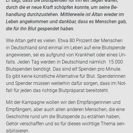
Er sagt, dass die Blut­spen­den für ihn ein Segen waren,
durch die er neue Kraft schöp­fen konn­te, um seine Be­
hand­lung durch­zu­ste­hen. Mitt­ler­wei­le ist Altan wie­der im
Leben an­ge­kom­men und dank­bar, dass es Men­schen gab,
die für ihn Blut ge­spen­det haben.
Wie Altan geht es vie­len. Etwa 80 Pro­zent der Men­schen
in Deutsch­land sind ein­mal im Leben auf eine Blut­spen­de
an­ge­wie­sen, sei es auf­grund von Krank­heit oder eines Un­
falls. Jeden Tag wer­den in Deutsch­land näm­lich 15.000
Blut­spen­den be­nö­tigt. Das sind elf Spen­den pro Mi­nu­te.
Es gibt keine künst­li­che Al­ter­na­ti­ve für Blut. Spen­de­rin­nen
und Spen­der müs­sen wei­ter­hin dafür sor­gen, dass im Not­
fall für jeden das rich­ti­ge Blut­prä­pa­rat be­reit­steht.
Mit der Kam­pa­gne wol­len wir den Emp­fän­ge­rin­nen und
Emp­fän­gern, aber auch allen an­de­ren Men­schen, die eine
Ge­schich­te rund um die Blut­spen­de zu er­zäh­len haben,
Gehör ver­schaf­fen und so für die­ses wich­ti­ge Thema sen­
si­bi­li­sie­ren.