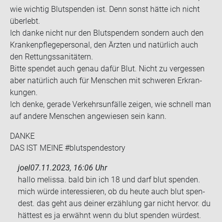
wie wich­tig Blut­spen­den ist. Denn sonst hätte ich nicht
über­lebt.
Ich danke nicht nur den Blut­spen­dern son­dern auch den
Kran­ken­pfle­ge­per­so­nal, den Ärz­ten und na­tür­lich auch
den Ret­tungs­sa­ni­tä­tern.
Bitte spen­det auch genau dafür Blut. Nicht zu ver­ges­sen
aber na­tür­lich auch für Men­schen mit schwe­ren Er­kran­
kun­gen.
Ich denke, ge­ra­de Ver­kehrs­un­fäl­le zei­gen, wie schnell man
auf an­de­re Men­schen an­ge­wie­sen sein kann.
DANKE
DAS IST MEINE #blut­spen­desto­ry
joel
07.11.2023, 16:06 Uhr
hallo me­lis­sa. bald bin ich 18 und darf blut spen­den.
mich würde in­ter­es­sie­ren, ob du heute auch blut spen­
dest. das geht aus dei­ner er­zäh­lung gar nicht her­vor. du
hät­test es ja er­wähnt wenn du blut spen­den wür­dest.