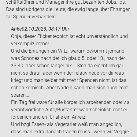
schäfts­füh­rer und Ma­na­ger ihre gut be­zahl­ten Jobs, los.
Das sind üb­ri­gens die Leute, die ewig lange über Eh­run­gen
für Spen­der ver­han­deln...
Anke
02.10.2023, 08:17 Uhr
Ohja, die­ser Fli­cken­tep­pich ist echt un­ver­ständ­lich und
ver­kom­pli­zie­rend!
Und die Eh­run­gen ein Witz- warum be­kommt je­mand
was Schö­nes nach der ich glaub 5. oder 10., nach der
zB 40. aber schon län­ger nix... Steh da ei­gent­lich gar
nicht so drauf, aber wenn der re­la­tiv neue vor dir was
kriegt und man sel­ber mit mehr Spen­den nicht, ist das
schon ko­misch. Aber Na­deln kann man sich auch echt
spa­ren...
Ein Tag frei wäre für alle kör­per­lich ar­bei­ten­den oder v.a.
ver­ant­wort­li­che Auto/Bus­fah­rer wahr­schein­lich echt er­
for­der­lich und eh für alle ein An­reiz!
Und bzgl Essen-​ als Ve­ge­ta­ri­er weiß man an­geb­lich,
dass man extra da­nach fra­gen muss- 'wenn wir Ve­g­gie