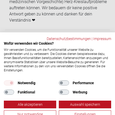
medizinischen Vorgeschichte) Herz-Kreislaufprobleme
auftreten können. Wir bedauern dir keine positive
Antwort geben zu können und danken für dein
Verständnis ❤
Datenschutzbestimmungen
|
Impressum
Wofür verwenden wir Cookies?
ZURÜCK
Wir verwenden Cookies, um die Funktionalität unserer Website zu
gewährleisten und zu verbessern. Die Cookies dienen beispielsweise dazu,
Ihnen Basisfunktionalitäten bereitzustellen, Kartenansichten anzuzeigen und
anonymisierte Statistiken über unsere Website-Besuche zu generieren. Für
Social-​Media Ka­nä­le
weitere Informationen zu den von uns verwendeten Cookies öffnen Sie die
Einstellungen.
© 2026 DRK-​Blutspendedienst NSTOB
Impressum
|
Datenschutz
Notwendig
Performance
Funktional
Werbung
Alle akzeptieren
Auswahl speichern
Nur notwendige
Einstellungen