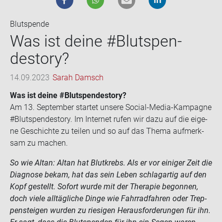
Blutspende
Was ist deine #Blut­spen­
desto­ry?
14.09.2023
Sarah Damsch
Was ist deine #Blut­spen­desto­ry?
Am 13. Sep­tem­ber star­tet un­se­re Social-​Media-Kampagne
#Blut­spen­desto­ry. Im In­ter­net rufen wir dazu auf die ei­ge­
ne Ge­schich­te zu tei­len und so auf das Thema auf­merk­
sam zu ma­chen.
So wie Altan: Altan hat Blut­krebs. Als er vor ei­ni­ger Zeit die
Dia­gno­se bekam, hat das sein Leben schlag­ar­tig auf den
Kopf ge­stellt. So­fort wurde mit der The­ra­pie be­gon­nen,
doch viele all­täg­li­che Dinge wie Fahr­rad­fah­ren oder Trep­
pen­stei­gen wur­den zu rie­si­gen Her­aus­for­de­run­gen für ihn.