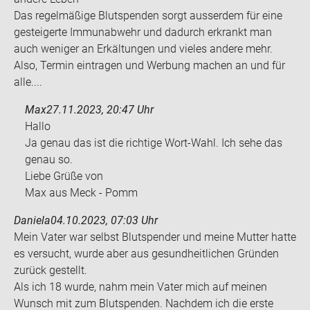
Das re­gel­mä­ßi­ge Blut­spen­den sorgt aus­ser­dem für eine
ge­stei­ger­te Im­mun­ab­wehr und da­durch er­krankt man
auch we­ni­ger an Er­käl­tun­gen und vie­les an­de­re mehr.
Also, Ter­min ein­tra­gen und Wer­bung ma­chen an und für
alle....
Max
27.11.2023, 20:47 Uhr
Hallo
Ja genau das ist die rich­ti­ge Wort-​Wahl. Ich sehe das
genau so.
Liebe Grüße von
Max aus Meck - Pomm
Daniela
04.10.2023, 07:03 Uhr
Mein Vater war selbst Blut­spen­der und meine Mut­ter hatte
es ver­sucht, wurde aber aus ge­sund­heit­li­chen Grün­den
zu­rück ge­stellt.
Als ich 18 wurde, nahm mein Vater mich auf mei­nen
Wunsch mit zum Blut­spen­den. Nach­dem ich die erste