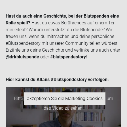
Hast du auch eine Ge­schich­te, bei der Blut­spen­den eine
Rolle spielt?
Hast du etwas Be­rüh­ren­des auf einem Ter­
min er­lebt? Warum un­ter­stützt du die Blut­spen­de? Wir
freu­en uns, wenn du mit­ma­chen und deine per­sön­li­che
#Blut­spen­desto­ry mit un­se­rer Com­mu­ni­ty tei­len wür­dest.
Er­zäh­le uns deine Ge­schich­te und ver­lin­ke uns auch unter
@drk­blut­spen­de
oder
#blut­spen­desto­ry
!
Hier kannst du Altans #Blut­spen­desto­ry ver­fol­gen:
Bitte
akzeptieren Sie die Marketing-Cookies
um
das Video zu sehen.