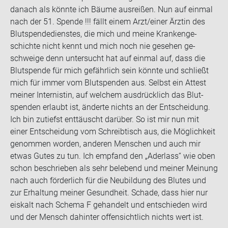
da­nach als könn­te ich Bäume aus­rei­ßen. Nun auf ein­mal
nach der 51. Spen­de !!! fällt einem Arzt/einer Ärz­tin des
Blut­spen­de­diens­tes, die mich und meine Kran­ken­ge­
schich­te nicht kennt und mich noch nie ge­se­hen ge­
schwei­ge denn un­ter­sucht hat auf ein­mal auf, dass die
Blut­spen­de für mich ge­fähr­lich sein könn­te und schließt
mich für immer vom Blut­spen­den aus. Selbst ein At­test
mei­ner In­ter­nis­tin, auf wel­chem aus­drück­lich das Blut­
spen­den er­laubt ist, än­der­te nichts an der Ent­schei­dung.
Ich bin zu­tiefst ent­täuscht dar­über. So ist mir nun mit
einer Ent­schei­dung vom Schreib­tisch aus, die Mög­lich­keit
ge­nom­men wor­den, an­de­ren Men­schen und auch mir
etwas Gutes zu tun. Ich emp­fand den „Ader­lass“ wie oben
schon be­schrie­ben als sehr be­le­bend und mei­ner Mei­nung
nach auch för­der­lich für die Neu­bil­dung des Blu­tes und
zur Er­hal­tung mei­ner Ge­sund­heit. Scha­de, dass hier nur
eis­kalt nach Sche­ma F ge­han­delt und ent­schie­den wird
und der Mensch da­hin­ter of­fen­sicht­lich nichts wert ist.