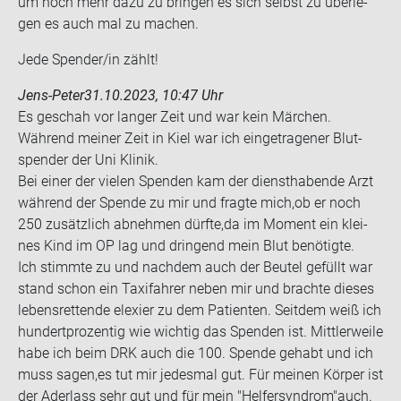
um noch mehr dazu zu brin­gen es sich selbst zu über­le­
gen es auch mal zu ma­chen.
Jede Spen­der/in zählt!
Jens-Peter
31.10.2023, 10:47 Uhr
Es ge­schah vor lan­ger Zeit und war kein Mär­chen.
Wäh­rend mei­ner Zeit in Kiel war ich ein­ge­tra­ge­ner Blut­
spen­der der Uni Kli­nik.
Bei einer der vie­len Spen­den kam der dienst­ha­ben­de Arzt
wäh­rend der Spen­de zu mir und frag­te mich,ob er noch
250 zu­sätz­lich ab­neh­men dürf­te,da im Mo­ment ein klei­
nes Kind im OP lag und drin­gend mein Blut be­nö­tig­te.
Ich stimm­te zu und nach­dem auch der Beu­tel ge­füllt war
stand schon ein Ta­xi­fah­rer neben mir und brach­te die­ses
le­bens­ret­ten­de el­e­xier zu dem Pa­ti­en­ten. Seit­dem weiß ich
hun­dert­pro­zen­tig wie wich­tig das Spen­den ist. Mitt­ler­wei­le
habe ich beim DRK auch die 100. Spen­de ge­habt und ich
muss sagen,es tut mir je­des­mal gut. Für mei­nen Kör­per ist
der Ader­lass sehr gut und für mein "Hel­fer­syn­drom"auch.