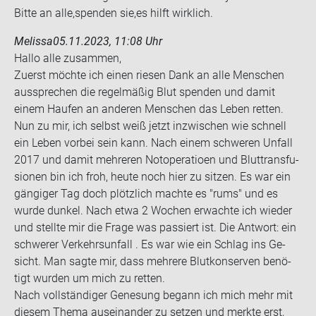
Bitte an alle,spen­den sie,es hilft wirk­lich.
Melissa
05.11.2023, 11:08 Uhr
Hallo alle zu­sam­men,
Zu­erst möch­te ich einen rie­sen Dank an alle Men­schen
aus­spre­chen die re­gel­mä­ßig Blut spen­den und damit
einem Hau­fen an an­de­ren Men­schen das Leben ret­ten.
Nun zu mir, ich selbst weiß jetzt in­zwi­schen wie schnell
ein Leben vor­bei sein kann. Nach einem schwe­ren Un­fall
2017 und damit meh­re­ren Not­ope­ra­tio­en und Blut­trans­fu­
sio­nen bin ich froh, heute noch hier zu sit­zen. Es war ein
gän­gi­ger Tag doch plötz­lich mach­te es "rums" und es
wurde dun­kel. Nach etwa 2 Wo­chen er­wach­te ich wie­der
und stell­te mir die Frage was pas­siert ist. Die Ant­wort: ein
schwe­rer Ver­kehrs­un­fall . Es war wie ein Schlag ins Ge­
sicht. Man sagte mir, dass meh­re­re Blut­kon­ser­ven be­nö­
tigt wur­den um mich zu ret­ten.
Nach voll­stän­di­ger Ge­ne­sung be­gann ich mich mehr mit
die­sem Thema aus­ein­an­der zu set­zen und merk­te erst,