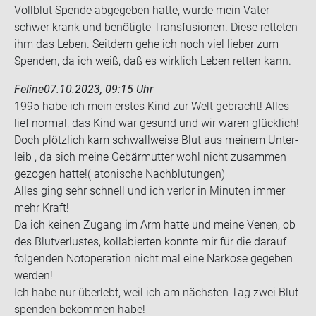
Voll­blut Spen­de ab­ge­ge­ben hatte, wurde mein Vater
schwer krank und be­nö­tig­te Trans­fu­sio­nen. Diese ret­te­ten
ihm das Leben. Seit­dem gehe ich noch viel lie­ber zum
Spen­den, da ich weiß, daß es wirk­lich Leben ret­ten kann.
Feline
07.10.2023, 09:15 Uhr
1995 habe ich mein ers­tes Kind zur Welt ge­bracht! Alles
lief nor­mal, das Kind war ge­sund und wir waren glück­lich!
Doch plötz­lich kam schwall­wei­se Blut aus mei­nem Un­ter­
leib , da sich meine Ge­bär­mut­ter wohl nicht zu­sam­men
ge­zo­gen hatte!( ato­ni­sche Nach­blu­tun­gen)
Alles ging sehr schnell und ich ver­lor in Mi­nu­ten immer
mehr Kraft!
Da ich kei­nen Zu­gang im Arm hatte und meine Venen, ob
des Blut­ver­lus­tes, kol­la­bier­ten konn­te mir für die dar­auf
fol­gen­den Not­ope­ra­ti­on nicht mal eine Nar­ko­se ge­ge­ben
wer­den!
Ich habe nur über­lebt, weil ich am nächs­ten Tag zwei Blut­
spen­den be­kom­men habe!