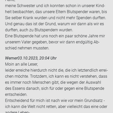
meine Schwes­ter und ich konn­ten schon in un­se­rer Kind­
heit be­ob­ach­ten, das un­se­re El­tern Blut­spen­der waren, bis
Sie sel­ber Krank wur­den und nicht mehr Spen­den durf­ten.
Und genau das ist der Grund, warum wir dann als wir es
durf­ten, auch zu Blut­spen­dern wur­den.
Eine Blut­spen­de hat uns noch ein paar schö­ne Jahre mir
un­se­rem Vater ge­ge­ben, bevor wir dann end­gül­tig Ab­
schied neh­men muss­ten.
Werner
03.10.2023, 20:04 Uhr
Moin an alle Leser,
lei­der er­rei­che hier­durch nicht die, die ich letzt­end­lich er­rei­
chen möch­te. Trotz­dem, ich kann es nicht ver­ste­hen, dass
es immer noch Men­schen gibt, die wegen der Aus­wahl
des Es­sens da­nach, sich für oder gegen eine Blut­spen­de
ent­schei­den.
Ent­schei­dend für mich ist nach wie vor mein Grund­satz -
ich kann die Welt nicht ret­ten, aber viel­leicht das eine oder
an­de­re Leben-​