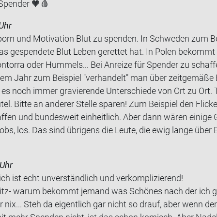
Spen­der 🧡🩸
Uhr
sporn und Mo­ti­va­ti­on Blut zu spen­den. In Schwe­den zum B
 ge­spen­de­te Blut Leben ge­ret­tet hat. In Polen be­kommt
n­tor­ra oder Hum­mels... Bei An­rei­ze für Spen­der zu scha
m Jahr zum Bei­spiel "ver­han­delt" man über zeit­ge­mä­ße Eh
 es noch immer gra­vie­ren­de Un­ter­schie­de von Ort zu Ort.
­tel. Bitte an an­de­rer Stel­le spa­ren! Zum Bei­spiel den Fli­ck
fen und bun­des­weit ein­heit­lich. Aber dann wären ei­ni­ge 
Jobs, los. Das sind üb­ri­gens die Leute, die ewig lange über 
 Uhr
pich ist echt un­ver­ständ­lich und ver­kom­pli­zie­rend!
Witz- warum be­kommt je­mand was Schö­nes nach der ich gl
 nix... Steh da ei­gent­lich gar nicht so drauf, aber wenn der 