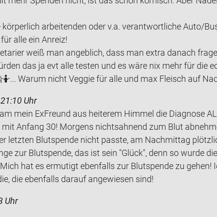
mit mehr Spen­den nicht, ist das schon ko­misch. Aber Na­
kör­per­lich ar­bei­ten­den oder v.a. ver­ant­wort­li­che Auto/Bu
für alle ein An­reiz!
e­ta­ri­er weiß man an­geb­lich, dass man extra da­nach fra­g
r­den das ja evt alle tes­ten und es wäre nix mehr für die ech­t
... Warum nicht Ve­g­gie für alle und max Fleisch auf Nac
 21:10 Uhr
am mein Ex­Freund aus hei­te­rem Him­mel die Dia­gno­se AL
e mit An­fang 30! Mor­gens nichts­ah­nend zum Blut ab­neh­
letz­ten Blut­spen­de nicht pass­te, am Nach­mit­tag plötz­l
ange zur Blut­spen­de, das ist sein "Glück", denn so wurde die
 Mich hat es er­mu­tigt eben­falls zur Blut­spen­de zu gehen!
ie, die eben­falls dar­auf an­ge­wie­sen sind!
3 Uhr