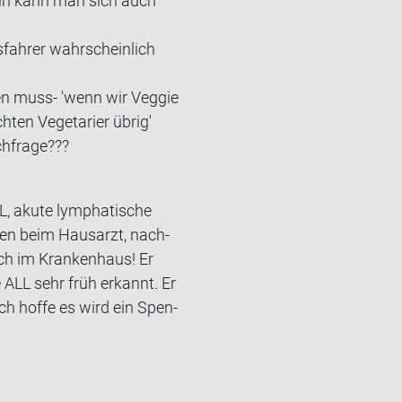
deln kann man sich auch
s­fah­rer wahr­schein­lich
en muss- 'wenn wir Ve­g­gie
en Ve­ge­ta­ri­er übrig'
h­fra­ge???
L, akute lympha­ti­sche
men beim Haus­arzt, nach­
ich im Kran­ken­haus! Er
 ALL sehr früh er­kannt. Er
 Ich hoffe es wird ein Spen­