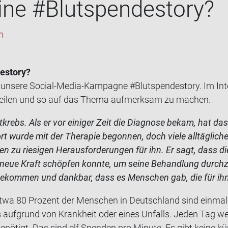
ne #Blut­spen­desto­ry?
h
esto­ry?
 un­se­re Social-​Media-Kampagne #Blut­spen­desto­ry. Im In­t
zu tei­len und so auf das Thema auf­merk­sam zu ma­chen.
­krebs. Als er vor ei­ni­ger Zeit die Dia­gno­se bekam, hat das
rt wurde mit der The­ra­pie be­gon­nen, doch viele all­täg­li­c
n zu rie­si­gen Her­aus­for­de­run­gen für ihn. Er sagt, dass di
ue Kraft schöp­fen konn­te, um seine Be­hand­lung durch­zu­st
ge­kom­men und dank­bar, dass es Men­schen gab, die für ihn
 Etwa 80 Pro­zent der Men­schen in Deutsch­land sind ein­mal
es auf­grund von Krank­heit oder eines Un­falls. Jeden Tag 
nö­tigt. Das sind elf Spen­den pro Mi­nu­te. Es gibt keine künst­