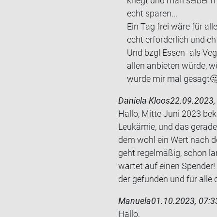
kriegt und man sel­ber 
echt spa­ren...
Ein Tag frei wäre für alle 
echt er­for­der­lich und eh 
Und bzgl Essen-​ als Ve­g
allen an­bie­ten würde, wü
wurde mir mal ge­sagt🤔
Daniela Kloos
22.09.2023,
Hallo, Mitte Juni 2023 bek
Leuk­ämie, und das ge­ra­d
dem wohl ein Wert nach der 
geht re­gel­mä­ßig, schon l
war­tet auf einen Spen­der!
der ge­fun­den und für alle d
Manuela
01.10.2023, 07:3
Hallo,