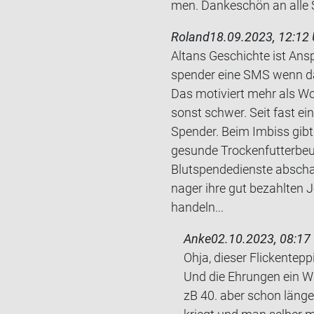
men. Dan­ke­schön an alle 
Roland
18.09.2023, 12:12 
Altans Ge­schich­te ist An­
spen­der eine SMS wenn das
Das mo­ti­viert mehr als Wo
sonst schwer. Seit fast eine
Spen­der. Beim Im­biss gibt
ge­sun­de Tro­cken­fut­ter­beu
Blutspendedienste ab­schaf­
na­ger ihre gut be­zahl­ten 
han­deln...
Anke
02.10.2023, 08:17
Ohja, die­ser Fli­cken­tep­
Und die Eh­run­gen ein 
zB 40. aber schon län­ger