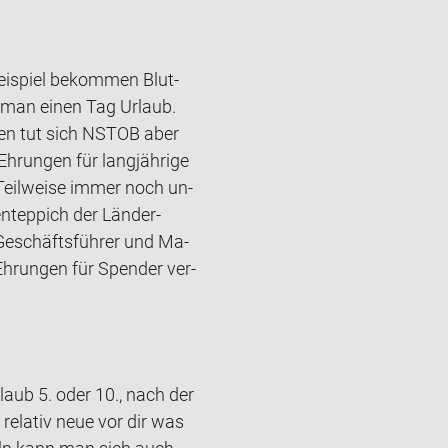
ei­spiel be­kom­men Blut­
 man einen Tag Ur­laub.
f­fen tut sich NSTOB aber
­run­gen für lang­jäh­ri­ge
 Teil­wei­se immer noch un­
en­tep­pich der Länder-​
Ge­schäfts­füh­rer und Ma­
Eh­run­gen für Spen­der ver­
aub 5. oder 10., nach der
re­la­tiv neue vor dir was