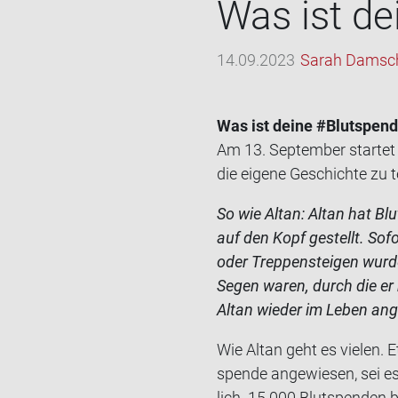
Was ist dei
14.09.2023
Sarah Damsc
Was ist deine #Blut­spen­d
Am 13. Sep­tem­ber star­tet
die ei­ge­ne Ge­schich­te 
So wie Altan: Altan hat Blut
auf den Kopf ge­stellt. So­fo
oder Trep­pen­stei­gen wur­de
Segen waren, durch die er ne
Altan wie­der im Leben an­
Wie Altan geht es vie­len.
spen­de an­ge­wie­sen, sei 
lich 15.000 Blut­spen­den be­