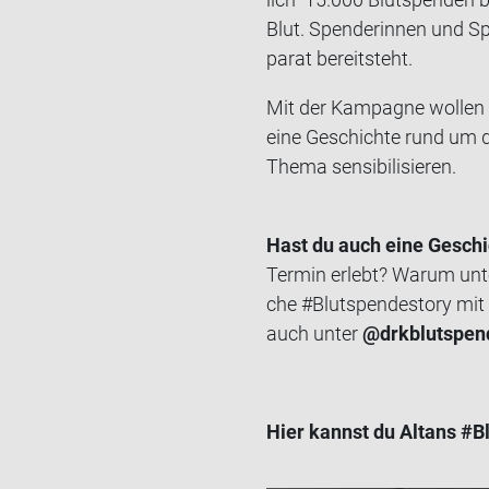
Blut. Spen­de­rin­nen und Sp
pa­rat be­reit­steht.
Mit der Kam­pa­gne wol­len 
eine Ge­schich­te rund um di
Thema sen­si­bi­li­sie­ren.
Hast du auch eine Ge­schic
Ter­min er­lebt? Warum un­t
che #Blut­spen­desto­ry mit u
auch unter
@drk­blut­spen
Hier kannst du Altans #Blut