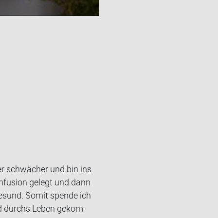
r schwä­cher und bin ins
­fu­si­on ge­legt und dann
e­sund. Somit spen­de ich
sund durchs Leben ge­kom­