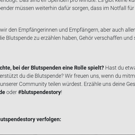
en­der müs­sen wei­ter­hin dafür sor­gen, dass im Not­fall für j
wir den Emp­fän­ge­rin­nen und Emp­fän­gern, aber auch alle
e Blut­spen­de zu er­zäh­len haben, Gehör ver­schaf­fen und so
h­te, bei der Blut­spen­den eine Rolle spielt?
Hast du etwa
er­stützt du die Blut­spen­de? Wir freu­en uns, wenn du mit­m
n­se­rer Com­mu­ni­ty tei­len wür­dest. Er­zäh­le uns deine Ge­s
­de
oder
#blut­spen­desto­ry
!
­spen­desto­ry ver­fol­gen: