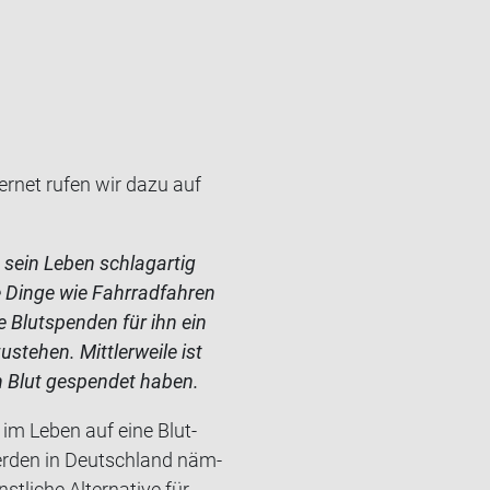
er­net rufen wir dazu auf
 sein Leben schlag­ar­tig
he Dinge wie Fahr­rad­fah­ren
e Blut­spen­den für ihn ein
e­hen. Mitt­ler­wei­le ist
 Blut ge­spen­det haben.
 im Leben auf eine Blut­
wer­den in Deutsch­land näm­
li­che Al­ter­na­ti­ve für