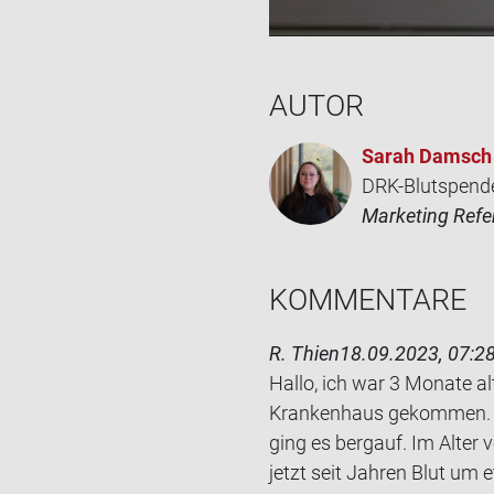
AUTOR
Sarah Damsch
DRK-Blutspend
Marketing Refe
KOM­MEN­TA­RE
R. Thien
18.09.2023, 07:2
Hallo, ich war 3 Mo­na­te
Kran­ken­haus ge­kom­men. D
ging es berg­auf. Im Alter
jetzt seit Jah­ren Blut um 