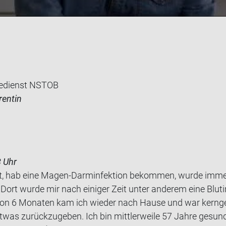
edienst NSTOB
rentin
8 Uhr
 alt, hab eine Magen-​Darminfektion be­kom­men, wurde imme
ort wurde mir nach ei­ni­ger Zeit unter an­de­rem eine Blut­in
 von 6 Mo­na­ten kam ich wie­der nach Hause und war kern­g
etwas zu­rück­zu­ge­ben. Ich bin mitt­ler­wei­le 57 Jahre ge­