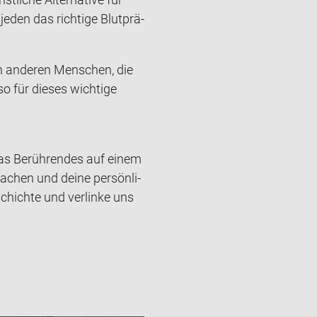
eden das rich­ti­ge Blut­prä­
n an­de­ren Men­schen, die
 für die­ses wich­ti­ge
s Be­rüh­ren­des auf einem
a­chen und deine per­sön­li­
chich­te und ver­lin­ke uns