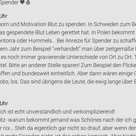
Spen­der 🧡🩸
Uhr
sporn und Mo­ti­va­ti­on Blut zu spen­den. In Schwe­den zum B
 ge­spen­de­te Blut Leben ge­ret­tet hat. In Polen be­kommt
n­tor­ra oder Hum­mels... Bei An­rei­ze für Spen­der zu scha
m Jahr zum Bei­spiel "ver­han­delt" man über zeit­ge­mä­ße Eh
 es noch immer gra­vie­ren­de Un­ter­schie­de von Ort zu Ort.
­tel. Bitte an an­de­rer Stel­le spa­ren! Zum Bei­spiel den Fli­ck
fen und bun­des­weit ein­heit­lich. Aber dann wären ei­ni­ge 
Jobs, los. Das sind üb­ri­gens die Leute, die ewig lange über 
 Uhr
pich ist echt un­ver­ständ­lich und ver­kom­pli­zie­rend!
Witz- warum be­kommt je­mand was Schö­nes nach der ich gl
 nix... Steh da ei­gent­lich gar nicht so drauf, aber wenn der 