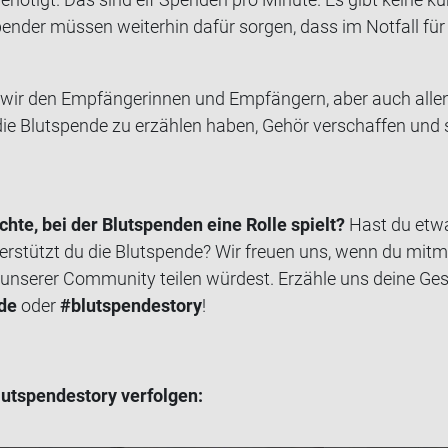
en­der müs­sen wei­ter­hin dafür sor­gen, dass im Not­fall für j
wir den Emp­fän­ge­rin­nen und Emp­fän­gern, aber auch alle
e Blut­spen­de zu er­zäh­len haben, Gehör ver­schaf­fen und so
h­te, bei der Blut­spen­den eine Rolle spielt?
Hast du etwa
er­stützt du die Blut­spen­de? Wir freu­en uns, wenn du mit­m
n­se­rer Com­mu­ni­ty tei­len wür­dest. Er­zäh­le uns deine Ge­s
­de
oder
#blut­spen­desto­ry
!
­spen­desto­ry ver­fol­gen: