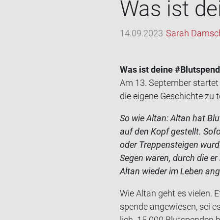
Was ist dei
14.09.2023
Sarah Damsc
Was ist deine #Blut­spen­d
Am 13. Sep­tem­ber star­tet
die ei­ge­ne Ge­schich­te 
So wie Altan: Altan hat Blut
auf den Kopf ge­stellt. So­fo
oder Trep­pen­stei­gen wur­de
Segen waren, durch die er ne
Altan wie­der im Leben an­
Wie Altan geht es vie­len.
spen­de an­ge­wie­sen, sei 
lich 15.000 Blut­spen­den be­