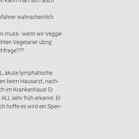
deln kann man sich auch
s­fah­rer wahr­schein­lich
en muss- 'wenn wir Ve­g­gie
en Ve­ge­ta­ri­er übrig'
h­fra­ge???
L, akute lympha­ti­sche
men beim Haus­arzt, nach­
ich im Kran­ken­haus! Er
 ALL sehr früh er­kannt. Er
 Ich hoffe es wird ein Spen­