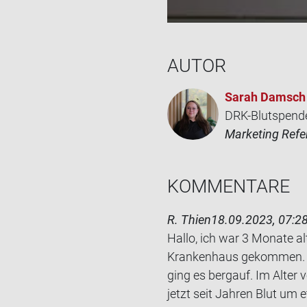
AUTOR
Sarah Damsch
DRK-Blutspend
Marketing Refe
KOM­MEN­TA­RE
R. Thien
18.09.2023, 07:2
Hallo, ich war 3 Mo­na­te
Kran­ken­haus ge­kom­men. D
ging es berg­auf. Im Alter
jetzt seit Jah­ren Blut um 