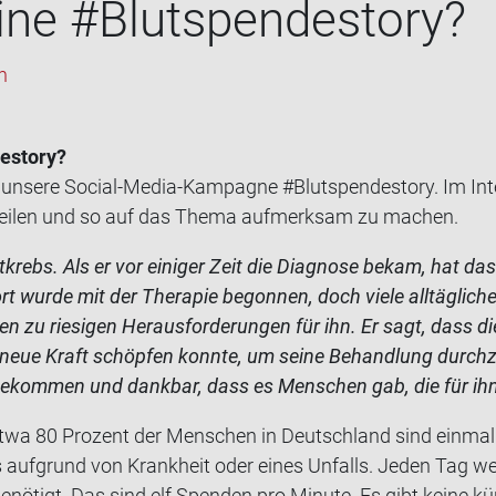
ne #Blut­spen­desto­ry?
h
esto­ry?
 un­se­re Social-​Media-Kampagne #Blut­spen­desto­ry. Im In­t
zu tei­len und so auf das Thema auf­merk­sam zu ma­chen.
­krebs. Als er vor ei­ni­ger Zeit die Dia­gno­se bekam, hat das
rt wurde mit der The­ra­pie be­gon­nen, doch viele all­täg­li­c
n zu rie­si­gen Her­aus­for­de­run­gen für ihn. Er sagt, dass di
ue Kraft schöp­fen konn­te, um seine Be­hand­lung durch­zu­st
ge­kom­men und dank­bar, dass es Men­schen gab, die für ihn
 Etwa 80 Pro­zent der Men­schen in Deutsch­land sind ein­mal
es auf­grund von Krank­heit oder eines Un­falls. Jeden Tag 
nö­tigt. Das sind elf Spen­den pro Mi­nu­te. Es gibt keine künst­