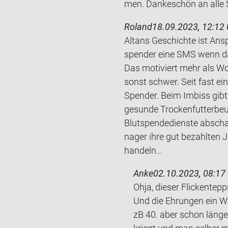
men. Dan­ke­schön an alle 
Roland
18.09.2023, 12:12 
Altans Ge­schich­te ist An­
spen­der eine SMS wenn das
Das mo­ti­viert mehr als Wo
sonst schwer. Seit fast eine
Spen­der. Beim Im­biss gibt
ge­sun­de Tro­cken­fut­ter­beu
Blutspendedienste ab­schaf­
na­ger ihre gut be­zahl­ten 
han­deln...
Anke
02.10.2023, 08:17
Ohja, die­ser Fli­cken­tep­
Und die Eh­run­gen ein 
zB 40. aber schon län­ger