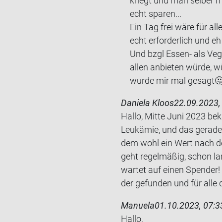
kriegt und man sel­ber 
echt spa­ren...
Ein Tag frei wäre für alle 
echt er­for­der­lich und eh 
Und bzgl Essen-​ als Ve­g
allen an­bie­ten würde, wü
wurde mir mal ge­sagt🤔
Daniela Kloos
22.09.2023,
Hallo, Mitte Juni 2023 bek
Leuk­ämie, und das ge­ra­d
dem wohl ein Wert nach der 
geht re­gel­mä­ßig, schon l
war­tet auf einen Spen­der!
der ge­fun­den und für alle d
Manuela
01.10.2023, 07:3
Hallo,