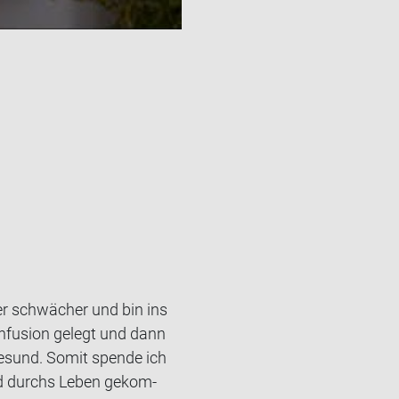
r schwä­cher und bin ins
­fu­si­on ge­legt und dann
e­sund. Somit spen­de ich
sund durchs Leben ge­kom­