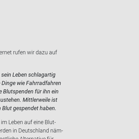
er­net rufen wir dazu auf
 sein Leben schlag­ar­tig
he Dinge wie Fahr­rad­fah­ren
e Blut­spen­den für ihn ein
e­hen. Mitt­ler­wei­le ist
 Blut ge­spen­det haben.
 im Leben auf eine Blut­
wer­den in Deutsch­land näm­
li­che Al­ter­na­ti­ve für