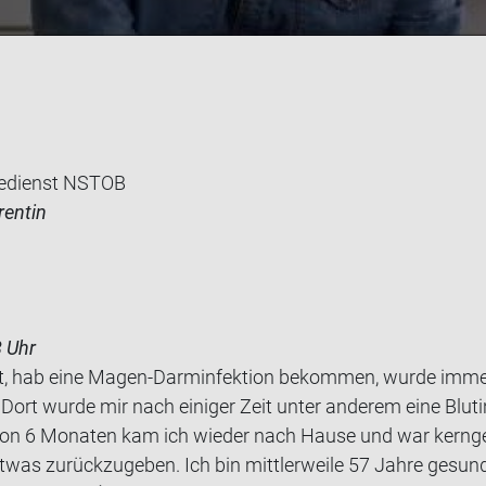
edienst NSTOB
rentin
8 Uhr
 alt, hab eine Magen-​Darminfektion be­kom­men, wurde imme
ort wurde mir nach ei­ni­ger Zeit unter an­de­rem eine Blut­in
 von 6 Mo­na­ten kam ich wie­der nach Hause und war kern­g
etwas zu­rück­zu­ge­ben. Ich bin mitt­ler­wei­le 57 Jahre ge­