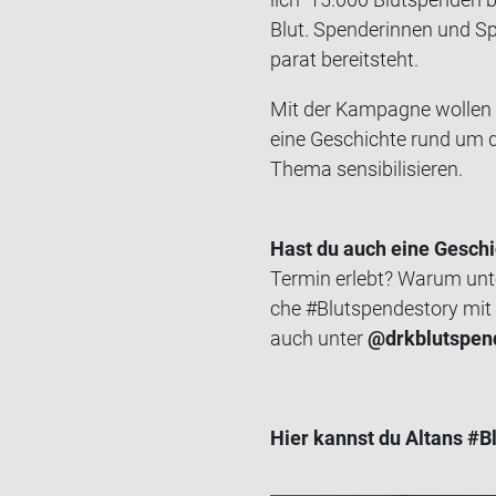
Blut. Spen­de­rin­nen und Sp
pa­rat be­reit­steht.
Mit der Kam­pa­gne wol­len 
eine Ge­schich­te rund um di
Thema sen­si­bi­li­sie­ren.
Hast du auch eine Ge­schic
Ter­min er­lebt? Warum un­t
che #Blut­spen­desto­ry mit u
auch unter
@drk­blut­spen
Hier kannst du Altans #Blut