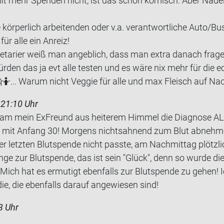
mit mehr Spen­den nicht, ist das schon ko­misch. Aber Na­
kör­per­lich ar­bei­ten­den oder v.a. ver­ant­wort­li­che Auto/Bu
für alle ein An­reiz!
e­ta­ri­er weiß man an­geb­lich, dass man extra da­nach fra­g
r­den das ja evt alle tes­ten und es wäre nix mehr für die ech­t
... Warum nicht Ve­g­gie für alle und max Fleisch auf Nac
 21:10 Uhr
am mein Ex­Freund aus hei­te­rem Him­mel die Dia­gno­se AL
e mit An­fang 30! Mor­gens nichts­ah­nend zum Blut ab­neh­
letz­ten Blut­spen­de nicht pass­te, am Nach­mit­tag plötz­l
ange zur Blut­spen­de, das ist sein "Glück", denn so wurde die
 Mich hat es er­mu­tigt eben­falls zur Blut­spen­de zu gehen!
ie, die eben­falls dar­auf an­ge­wie­sen sind!
3 Uhr