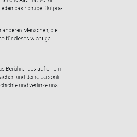
eden das rich­ti­ge Blut­prä­
n an­de­ren Men­schen, die
 für die­ses wich­ti­ge
s Be­rüh­ren­des auf einem
a­chen und deine per­sön­li­
chich­te und ver­lin­ke uns