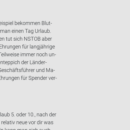
ei­spiel be­kom­men Blut­
 man einen Tag Ur­laub.
f­fen tut sich NSTOB aber
­run­gen für lang­jäh­ri­ge
 Teil­wei­se immer noch un­
en­tep­pich der Länder-​
Ge­schäfts­füh­rer und Ma­
Eh­run­gen für Spen­der ver­
aub 5. oder 10., nach der
re­la­tiv neue vor dir was