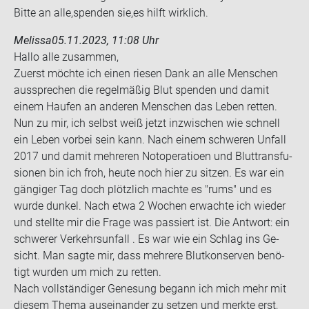
Bitte an alle,spen­den sie,es hilft wirk­lich.
Melissa
05.11.2023, 11:08 Uhr
Hallo alle zu­sam­men,
Zu­erst möch­te ich einen rie­sen Dank an alle Men­schen
aus­spre­chen die re­gel­mä­ßig Blut spen­den und damit
einem Hau­fen an an­de­ren Men­schen das Leben ret­ten.
Nun zu mir, ich selbst weiß jetzt in­zwi­schen wie schnell
ein Leben vor­bei sein kann. Nach einem schwe­ren Un­fall
2017 und damit meh­re­ren Not­ope­ra­tio­en und Blut­trans­fu­
sio­nen bin ich froh, heute noch hier zu sit­zen. Es war ein
gän­gi­ger Tag doch plötz­lich mach­te es "rums" und es
wurde dun­kel. Nach etwa 2 Wo­chen er­wach­te ich wie­der
und stell­te mir die Frage was pas­siert ist. Die Ant­wort: ein
schwe­rer Ver­kehrs­un­fall . Es war wie ein Schlag ins Ge­
sicht. Man sagte mir, dass meh­re­re Blut­kon­ser­ven be­nö­
tigt wur­den um mich zu ret­ten.
Nach voll­stän­di­ger Ge­ne­sung be­gann ich mich mehr mit
die­sem Thema aus­ein­an­der zu set­zen und merk­te erst,