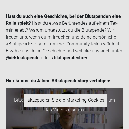
Hast du auch eine Ge­schich­te, bei der Blut­spen­den eine
Rolle spielt?
Hast du etwas Be­rüh­ren­des auf einem Ter­
min er­lebt? Warum un­ter­stützt du die Blut­spen­de? Wir
freu­en uns, wenn du mit­ma­chen und deine per­sön­li­che
#Blut­spen­desto­ry mit un­se­rer Com­mu­ni­ty tei­len wür­dest.
Er­zäh­le uns deine Ge­schich­te und ver­lin­ke uns auch unter
@drk­blut­spen­de
oder
#blut­spen­desto­ry
!
Hier kannst du Altans #Blut­spen­desto­ry ver­fol­gen:
Bitte
akzeptieren Sie die Marketing-Cookies
um
das Video zu sehen.