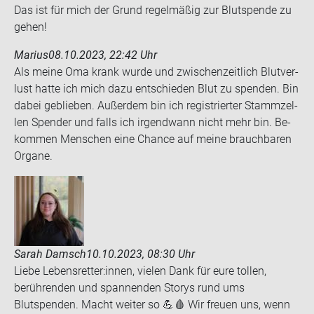
Das ist für mich der Grund re­gel­mä­ßig zur Blut­spen­de zu
gehen!
Marius
08.10.2023, 22:42 Uhr
Als meine Oma krank wurde und zwi­schen­zeit­lich Blut­ver­
lust hatte ich mich dazu ent­schie­den Blut zu spen­den. Bin
dabei ge­blie­ben. Au­ßer­dem bin ich re­gis­trier­ter Stamm­zel­
len Spen­der und falls ich ir­gend­wann nicht mehr bin. Be­
kom­men Men­schen eine Chan­ce auf meine brauch­ba­ren
Or­ga­ne.
Sarah Damsch
10.10.2023, 08:30 Uhr
Liebe Lebensretter:innen, vielen Dank für eure tollen,
berührenden und spannenden Storys rund ums
Blutspenden. Macht weiter so 💪🩸 Wir freuen uns, wenn