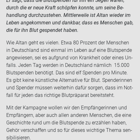
Er sagt, dass die Blut­spen­den für ihn ein Segen waren,
durch die er neue Kraft schöp­fen konn­te, um seine Be­
hand­lung durch­zu­ste­hen. Mitt­ler­wei­le ist Altan wie­der im
Leben an­ge­kom­men und dank­bar, dass es Men­schen gab,
die für ihn Blut ge­spen­det haben.
Wie Altan geht es vie­len. Etwa 80 Pro­zent der Men­schen
in Deutsch­land sind ein­mal im Leben auf eine Blut­spen­de
an­ge­wie­sen, sei es auf­grund von Krank­heit oder eines Un­
falls. Jeden Tag wer­den in Deutsch­land näm­lich 15.000
Blut­spen­den be­nö­tigt. Das sind elf Spen­den pro Mi­nu­te.
Es gibt keine künst­li­che Al­ter­na­ti­ve für Blut. Spen­de­rin­nen
und Spen­der müs­sen wei­ter­hin dafür sor­gen, dass im Not­
fall für jeden das rich­ti­ge Blut­prä­pa­rat be­reit­steht.
Mit der Kam­pa­gne wol­len wir den Emp­fän­ge­rin­nen und
Emp­fän­gern, aber auch allen an­de­ren Men­schen, die eine
Ge­schich­te rund um die Blut­spen­de zu er­zäh­len haben,
Gehör ver­schaf­fen und so für die­ses wich­ti­ge Thema sen­
si­bi­li­sie­ren.