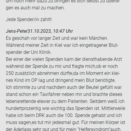
um noch mehr dazu zu brin­gen es sich selbst zu über­le­
gen es auch mal zu ma­chen.
Jede Spen­der/in zählt!
Jens-Peter
31.10.2023, 10:47 Uhr
Es ge­schah vor lan­ger Zeit und war kein Mär­chen.
Wäh­rend mei­ner Zeit in Kiel war ich ein­ge­tra­ge­ner Blut­
spen­der der Uni Kli­nik.
Bei einer der vie­len Spen­den kam der dienst­ha­ben­de Arzt
wäh­rend der Spen­de zu mir und frag­te mich,ob er noch
250 zu­sätz­lich ab­neh­men dürf­te,da im Mo­ment ein klei­
nes Kind im OP lag und drin­gend mein Blut be­nö­tig­te.
Ich stimm­te zu und nach­dem auch der Beu­tel ge­füllt war
stand schon ein Ta­xi­fah­rer neben mir und brach­te die­ses
le­bens­ret­ten­de el­e­xier zu dem Pa­ti­en­ten. Seit­dem weiß ich
hun­dert­pro­zen­tig wie wich­tig das Spen­den ist. Mitt­ler­wei­le
habe ich beim DRK auch die 100. Spen­de ge­habt und ich
muss sagen,es tut mir je­des­mal gut. Für mei­nen Kör­per ist
der Ader­lass sehr gut und für mein "Hel­fer­syn­drom"auch.