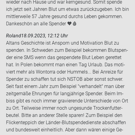
wie­der nach Hause und war kern­ge­sund. Somit spen­de
ich jetzt seit Jah­ren Blut um etwas zu­rück­zu­ge­ben. Ich bin
mitt­ler­wei­le 57 Jahre ge­sund durchs Leben ge­kom­men.
Dan­ke­schön an alle Spen­der 🧡🩸
Roland
18.09.2023, 12:12 Uhr
Altans Ge­schich­te ist An­sporn und Mo­ti­va­ti­on Blut zu
spen­den. In Schwe­den zum Bei­spiel be­kom­men Blut­spen­
der eine SMS wenn das ge­spen­de­te Blut Leben ge­ret­tet
hat. In Polen be­kommt man einen Tag Ur­laub. Das mo­ti­
viert mehr als Won­tor­ra oder Hum­mels... Bei An­rei­ze für
Spen­der zu schaf­fen tut sich NSTOB aber sonst schwer.
Seit fast einem Jahr zum Bei­spiel "ver­han­delt" man über
zeit­ge­mä­ße Eh­run­gen für lang­jäh­ri­ge Spen­der. Beim Im­
biss gibt es noch immer gra­vie­ren­de Un­ter­schie­de von Ort
zu Ort. Teil­wei­se immer noch un­ge­sun­de Tro­cken­fut­ter­
beu­tel. Bitte an an­de­rer Stel­le spa­ren! Zum Bei­spiel den
Fli­cken­tep­pich der Länder-​Blutspendedienste ab­schaf­fen
und bun­des­weit ein­heit­lich. Aber dann wären ei­ni­ge Ge­