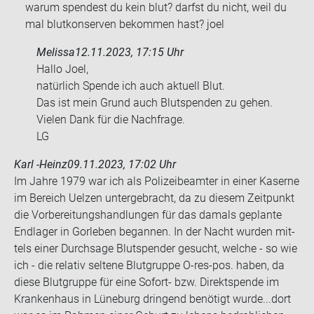
warum spen­dest du kein blut? darfst du nicht, weil du
mal blut­kon­ser­ven be­kom­men hast? joel
Melissa
12.11.2023, 17:15 Uhr
Hallo Joel,
na­tür­lich Spen­de ich auch ak­tu­ell Blut.
Das ist mein Grund auch Blut­spen­den zu gehen.
Vie­len Dank für die Nach­fra­ge.
LG
Karl -Heinz
09.11.2023, 17:02 Uhr
Im Jahre 1979 war ich als Po­li­zei­be­am­ter in einer Ka­ser­ne
im Be­reich Uel­zen un­ter­ge­bracht, da zu die­sem Zeit­punkt
die Vor­be­rei­tungs­hand­lun­gen für das da­mals ge­plan­te
End­la­ger in Gor­le­ben be­gan­nen. In der Nacht wur­den mit­
tels einer Durch­sa­ge Blut­spen­der ge­sucht, wel­che - so wie
ich - die re­la­tiv sel­te­ne Blut­grup­pe O-​res-pos. haben, da
diese Blut­grup­pe für eine Sofort-​ bzw. Di­rekt­spen­de im
Kran­ken­haus in Lü­ne­burg drin­gend be­nö­tigt wurde...dort