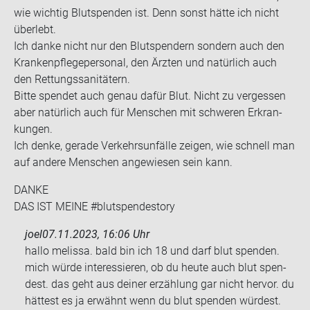
wie wich­tig Blut­spen­den ist. Denn sonst hätte ich nicht
über­lebt.
Ich danke nicht nur den Blut­spen­dern son­dern auch den
Kran­ken­pfle­ge­per­so­nal, den Ärz­ten und na­tür­lich auch
den Ret­tungs­sa­ni­tä­tern.
Bitte spen­det auch genau dafür Blut. Nicht zu ver­ges­sen
aber na­tür­lich auch für Men­schen mit schwe­ren Er­kran­
kun­gen.
Ich denke, ge­ra­de Ver­kehrs­un­fäl­le zei­gen, wie schnell man
auf an­de­re Men­schen an­ge­wie­sen sein kann.
DANKE
DAS IST MEINE #blut­spen­desto­ry
joel
07.11.2023, 16:06 Uhr
hallo me­lis­sa. bald bin ich 18 und darf blut spen­den.
mich würde in­ter­es­sie­ren, ob du heute auch blut spen­
dest. das geht aus dei­ner er­zäh­lung gar nicht her­vor. du
hät­test es ja er­wähnt wenn du blut spen­den wür­dest.