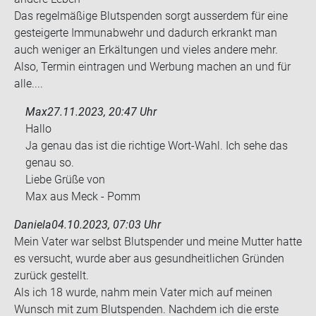
Das re­gel­mä­ßi­ge Blut­spen­den sorgt aus­ser­dem für eine
ge­stei­ger­te Im­mun­ab­wehr und da­durch er­krankt man
auch we­ni­ger an Er­käl­tun­gen und vie­les an­de­re mehr.
Also, Ter­min ein­tra­gen und Wer­bung ma­chen an und für
alle....
Max
27.11.2023, 20:47 Uhr
Hallo
Ja genau das ist die rich­ti­ge Wort-​Wahl. Ich sehe das
genau so.
Liebe Grüße von
Max aus Meck - Pomm
Daniela
04.10.2023, 07:03 Uhr
Mein Vater war selbst Blut­spen­der und meine Mut­ter hatte
es ver­sucht, wurde aber aus ge­sund­heit­li­chen Grün­den
zu­rück ge­stellt.
Als ich 18 wurde, nahm mein Vater mich auf mei­nen
Wunsch mit zum Blut­spen­den. Nach­dem ich die erste