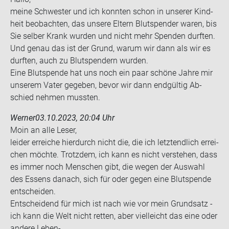
meine Schwes­ter und ich konn­ten schon in un­se­rer Kind­
heit be­ob­ach­ten, das un­se­re El­tern Blut­spen­der waren, bis
Sie sel­ber Krank wur­den und nicht mehr Spen­den durf­ten.
Und genau das ist der Grund, warum wir dann als wir es
durf­ten, auch zu Blut­spen­dern wur­den.
Eine Blut­spen­de hat uns noch ein paar schö­ne Jahre mir
un­se­rem Vater ge­ge­ben, bevor wir dann end­gül­tig Ab­
schied neh­men muss­ten.
Werner
03.10.2023, 20:04 Uhr
Moin an alle Leser,
lei­der er­rei­che hier­durch nicht die, die ich letzt­end­lich er­rei­
chen möch­te. Trotz­dem, ich kann es nicht ver­ste­hen, dass
es immer noch Men­schen gibt, die wegen der Aus­wahl
des Es­sens da­nach, sich für oder gegen eine Blut­spen­de
ent­schei­den.
Ent­schei­dend für mich ist nach wie vor mein Grund­satz -
ich kann die Welt nicht ret­ten, aber viel­leicht das eine oder
an­de­re Leben-​