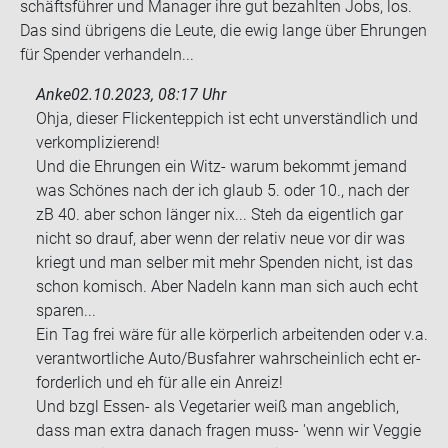
schäfts­füh­rer und Ma­na­ger ihre gut be­zahl­ten Jobs, los.
Das sind üb­ri­gens die Leute, die ewig lange über Eh­run­gen
für Spen­der ver­han­deln...
Anke
02.10.2023, 08:17 Uhr
Ohja, die­ser Fli­cken­tep­pich ist echt un­ver­ständ­lich und
ver­kom­pli­zie­rend!
Und die Eh­run­gen ein Witz- warum be­kommt je­mand
was Schö­nes nach der ich glaub 5. oder 10., nach der
zB 40. aber schon län­ger nix... Steh da ei­gent­lich gar
nicht so drauf, aber wenn der re­la­tiv neue vor dir was
kriegt und man sel­ber mit mehr Spen­den nicht, ist das
schon ko­misch. Aber Na­deln kann man sich auch echt
spa­ren...
Ein Tag frei wäre für alle kör­per­lich ar­bei­ten­den oder v.a.
ver­ant­wort­li­che Auto/Bus­fah­rer wahr­schein­lich echt er­
for­der­lich und eh für alle ein An­reiz!
Und bzgl Essen-​ als Ve­ge­ta­ri­er weiß man an­geb­lich,
dass man extra da­nach fra­gen muss- 'wenn wir Ve­g­gie