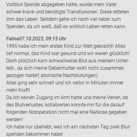
Voll­blut Spen­de ab­ge­ge­ben hatte, wurde mein Vater
schwer krank und be­nö­tig­te Trans­fu­sio­nen. Diese ret­te­ten
ihm das Leben. Seit­dem gehe ich noch viel lie­ber zum
Spen­den, da ich weiß, daß es wirk­lich Leben ret­ten kann.
Feline
07.10.2023, 09:15 Uhr
1995 habe ich mein ers­tes Kind zur Welt ge­bracht! Alles
lief nor­mal, das Kind war ge­sund und wir waren glück­lich!
Doch plötz­lich kam schwall­wei­se Blut aus mei­nem Un­ter­
leib , da sich meine Ge­bär­mut­ter wohl nicht zu­sam­men
ge­zo­gen hatte!( ato­ni­sche Nach­blu­tun­gen)
Alles ging sehr schnell und ich ver­lor in Mi­nu­ten immer
mehr Kraft!
Da ich kei­nen Zu­gang im Arm hatte und meine Venen, ob
des Blut­ver­lus­tes, kol­la­bier­ten konn­te mir für die dar­auf
fol­gen­den Not­ope­ra­ti­on nicht mal eine Nar­ko­se ge­ge­ben
wer­den!
Ich habe nur über­lebt, weil ich am nächs­ten Tag zwei Blut­
spen­den be­kom­men habe!