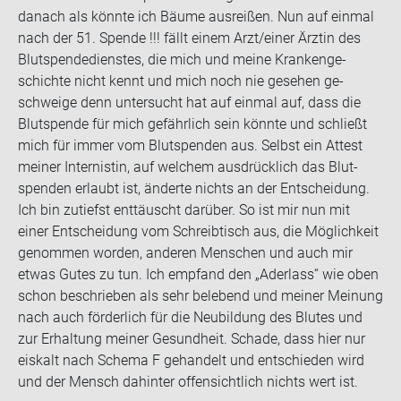
da­nach als könn­te ich Bäume aus­rei­ßen. Nun auf ein­mal
nach der 51. Spen­de !!! fällt einem Arzt/einer Ärz­tin des
Blut­spen­de­diens­tes, die mich und meine Kran­ken­ge­
schich­te nicht kennt und mich noch nie ge­se­hen ge­
schwei­ge denn un­ter­sucht hat auf ein­mal auf, dass die
Blut­spen­de für mich ge­fähr­lich sein könn­te und schließt
mich für immer vom Blut­spen­den aus. Selbst ein At­test
mei­ner In­ter­nis­tin, auf wel­chem aus­drück­lich das Blut­
spen­den er­laubt ist, än­der­te nichts an der Ent­schei­dung.
Ich bin zu­tiefst ent­täuscht dar­über. So ist mir nun mit
einer Ent­schei­dung vom Schreib­tisch aus, die Mög­lich­keit
ge­nom­men wor­den, an­de­ren Men­schen und auch mir
etwas Gutes zu tun. Ich emp­fand den „Ader­lass“ wie oben
schon be­schrie­ben als sehr be­le­bend und mei­ner Mei­nung
nach auch för­der­lich für die Neu­bil­dung des Blu­tes und
zur Er­hal­tung mei­ner Ge­sund­heit. Scha­de, dass hier nur
eis­kalt nach Sche­ma F ge­han­delt und ent­schie­den wird
und der Mensch da­hin­ter of­fen­sicht­lich nichts wert ist.