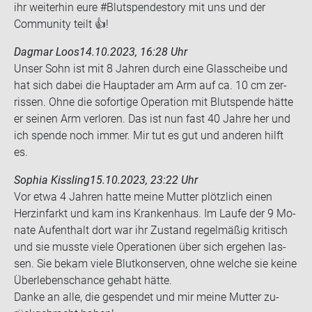
ihr weiterhin eure #Blutspendestory mit uns und der
Community teilt 👍!
Dagmar Loos
14.10.2023, 16:28 Uhr
Unser Sohn ist mit 8 Jah­ren durch eine Glas­schei­be und
hat sich dabei die Haupt­ader am Arm auf ca. 10 cm zer­
ris­sen. Ohne die so­for­ti­ge Ope­ra­ti­on mit Blut­spen­de hätte
er sei­nen Arm ver­lo­ren. Das ist nun fast 40 Jahre her und
ich spen­de noch immer. Mir tut es gut und an­de­ren hilft
es.
Sophia Kissling
15.10.2023, 23:22 Uhr
Vor etwa 4 Jah­ren hatte meine Mut­ter plötz­lich einen
Herz­in­farkt und kam ins Kran­ken­haus. Im Laufe der 9 Mo­
na­te Auf­ent­halt dort war ihr Zu­stand re­gel­mä­ßig kri­tisch
und sie muss­te viele Ope­ra­tio­nen über sich er­ge­hen las­
sen. Sie bekam viele Blut­kon­ser­ven, ohne wel­che sie keine
Über­le­bens­chan­ce ge­habt hätte.
Danke an alle, die ge­spen­det und mir meine Mut­ter zu­