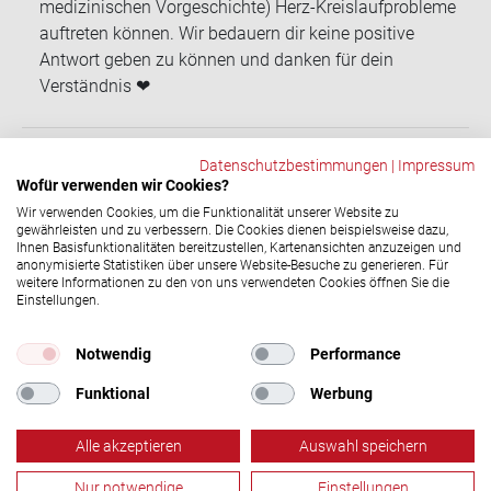
medizinischen Vorgeschichte) Herz-Kreislaufprobleme
auftreten können. Wir bedauern dir keine positive
Antwort geben zu können und danken für dein
Verständnis ❤
Datenschutzbestimmungen
|
Impressum
Wofür verwenden wir Cookies?
ZURÜCK
Wir verwenden Cookies, um die Funktionalität unserer Website zu
gewährleisten und zu verbessern. Die Cookies dienen beispielsweise dazu,
Ihnen Basisfunktionalitäten bereitzustellen, Kartenansichten anzuzeigen und
anonymisierte Statistiken über unsere Website-Besuche zu generieren. Für
Social-​Media Ka­nä­le
weitere Informationen zu den von uns verwendeten Cookies öffnen Sie die
Einstellungen.
© 2026 DRK-​Blutspendedienst NSTOB
Impressum
|
Datenschutz
Notwendig
Performance
Funktional
Werbung
Alle akzeptieren
Auswahl speichern
Nur notwendige
Einstellungen