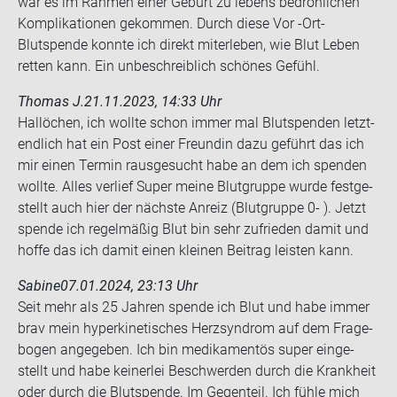
war es im Rah­men einer Ge­burt zu le­bens be­droh­li­chen
Kom­pli­ka­tio­nen ge­kom­men. Durch diese Vor -​Ort-
Blutspende konn­te ich di­rekt mit­er­le­ben, wie Blut Leben
ret­ten kann. Ein un­be­schreib­lich schö­nes Ge­fühl.
Thomas J.
21.11.2023, 14:33 Uhr
Hal­lö­chen, ich woll­te schon immer mal Blut­spen­den letzt­
end­lich hat ein Post einer Freun­din dazu ge­führt das ich
mir einen Ter­min raus­ge­sucht habe an dem ich spen­den
woll­te. Alles ver­lief Super meine Blut­grup­pe wurde fest­ge­
stellt auch hier der nächs­te An­reiz (Blut­grup­pe 0- ). Jetzt
spen­de ich re­gel­mä­ßig Blut bin sehr zu­frie­den damit und
hoffe das ich damit einen klei­nen Bei­trag leis­ten kann.
Sabine
07.01.2024, 23:13 Uhr
Seit mehr als 25 Jah­ren spen­de ich Blut und habe immer
brav mein hy­per­ki­ne­ti­sches Herz­syn­drom auf dem Fra­ge­
bo­gen an­ge­ge­ben. Ich bin me­di­ka­men­tös super ein­ge­
stellt und habe kei­ner­lei Be­schwer­den durch die Krank­heit
oder durch die Blut­spen­de. Im Ge­gen­teil. Ich fühle mich