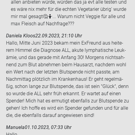
allen an­bie­ten würde, wür­den das ja evt alle tes­ten und
es wäre nix mehr für die ech­ten Ve­ge­ta­ri­er übrig' wurde
mir mal ge­sagt🤔🤷... Warum nicht Ve­g­gie für alle und
max Fleisch auf Nach­fra­ge???
Daniela Kloos
22.09.2023, 21:10 Uhr
Hallo, Mitte Juni 2023 bekam mein Ex­Freund aus hei­te­
rem Him­mel die Dia­gno­se ALL, akute lympha­ti­sche Leuk­
ämie, und das ge­ra­de mit An­fang 30! Mor­gens nichts­ah­
nend zum Blut ab­neh­men beim Haus­arzt, nach­dem wohl
ein Wert nach der letz­ten Blut­spen­de nicht pass­te, am
Nach­mit­tag plötz­lich im Kran­ken­haus! Er geht re­gel­mä­
ßig, schon lange zur Blut­spen­de, das ist sein "Glück", denn
so wurde die ALL sehr früh er­kannt. Er war­tet auf einen
Spen­der! Mich hat es er­mu­tigt eben­falls zur Blut­spen­de zu
gehen! Ich hoffe es wird ein Spen­der ge­fun­den und für alle
die, die eben­falls dar­auf an­ge­wie­sen sind!
Manuela
01.10.2023, 07:33 Uhr
Hallo,