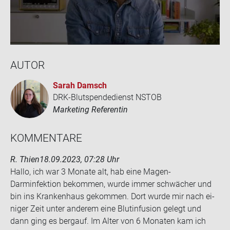
AUTOR
Sarah Damsch
DRK-Blutspendedienst NSTOB
Marketing Referentin
KOM­MEN­TA­RE
R. Thien
18.09.2023, 07:28 Uhr
Hallo, ich war 3 Mo­na­te alt, hab eine Magen-​
Darminfektion be­kom­men, wurde immer schwä­cher und
bin ins Kran­ken­haus ge­kom­men. Dort wurde mir nach ei­
ni­ger Zeit unter an­de­rem eine Blut­in­fu­si­on ge­legt und
dann ging es berg­auf. Im Alter von 6 Mo­na­ten kam ich