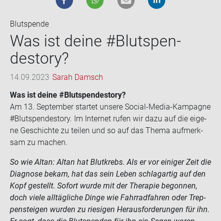
Blutspende
Was ist deine #Blut­spen­
desto­ry?
14.09.2023
Sarah Damsch
Was ist deine #Blut­spen­desto­ry?
Am 13. Sep­tem­ber star­tet un­se­re Social-​Media-Kampagne
#Blut­spen­desto­ry. Im In­ter­net rufen wir dazu auf die ei­ge­
ne Ge­schich­te zu tei­len und so auf das Thema auf­merk­
sam zu ma­chen.
So wie Altan: Altan hat Blut­krebs. Als er vor ei­ni­ger Zeit die
Dia­gno­se bekam, hat das sein Leben schlag­ar­tig auf den
Kopf ge­stellt. So­fort wurde mit der The­ra­pie be­gon­nen,
doch viele all­täg­li­che Dinge wie Fahr­rad­fah­ren oder Trep­
pen­stei­gen wur­den zu rie­si­gen Her­aus­for­de­run­gen für ihn.