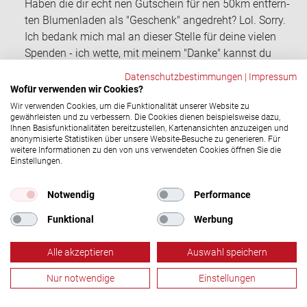
Haben die dir echt nen Gut­schein für nen 50km ent­fern­
ten Blu­men­la­den als "Ge­schenk" an­ge­dreht? Lol. Sorry.
Ich be­dank mich mal an die­ser Stel­le für deine vie­len
Spen­den - ich wette, mit mei­nem "Danke" kannst du
mehr an­fan­gen als mit dem "Ge­schenk".
Datenschutzbestimmungen
|
Impressum
Wofür verwenden wir Cookies?
Tanja
15.05.2020, 11:14 Uhr
Wir verwenden Cookies, um die Funktionalität unserer Website zu
Hallo,
gewährleisten und zu verbessern. Die Cookies dienen beispielsweise dazu,
Ich habe sehr freund­lich meine erste Tasse er­hal­ten und
Ihnen Basisfunktionalitäten bereitzustellen, Kartenansichten anzuzeigen und
anonymisierte Statistiken über unsere Website-Besuche zu generieren. Für
kann damit de­fi­ni­tiv mehr an­fan­gen als mit einer Eh­ren­na­
weitere Informationen zu den von uns verwendeten Cookies öffnen Sie die
del.
Einstellungen.
Ich hätte mich al­ler­dings über einen Held*Innen Pott noch
Notwendig
Performance
mehr ge­freut!
Funktional
Werbung
Dana
06.08.2020, 07:30 Uhr
Hallo,
Alle akzeptieren
Auswahl speichern
Scha­de dass das Sys­tem der Eh­rung von 1999 ge­än­dert
wurde. Bitte ver­steht mich nicht falsch, gro­ßes Lob an die
Nur notwendige
Einstellungen
Künst­ler.
Blutspende
Termine
Aktuelles
Menü
Ich hätte nur gerne wei­ter­hin eine Nadel. Kann man diese