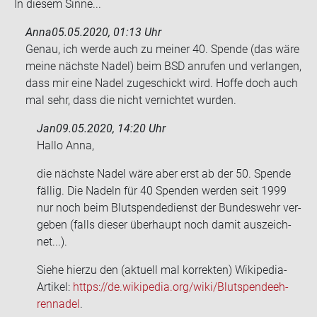
In die­sem Sinne...
Anna
05.05.2020, 01:13 Uhr
Genau, ich werde auch zu mei­ner 40. Spen­de (das wäre
meine nächs­te Nadel) beim BSD an­ru­fen und ver­lan­gen,
dass mir eine Nadel zu­ge­schickt wird. Hoffe doch auch
mal sehr, dass die nicht ver­nich­tet wur­den.
Jan
09.05.2020, 14:20 Uhr
Hallo Anna,
die nächs­te Nadel wäre aber erst ab der 50. Spen­de
fäl­lig. Die Na­deln für 40 Spen­den wer­den seit 1999
nur noch beim Blut­spen­de­dienst der Bun­des­wehr ver­
ge­ben (falls die­ser über­haupt noch damit aus­zeich­
net...).
Siehe hier­zu den (ak­tu­ell mal kor­rek­ten) Wikipedia-​
Artikel:
https://de.wi­ki­pe­dia.org/wiki/Blut­spen­de­eh­
ren­na­del
.