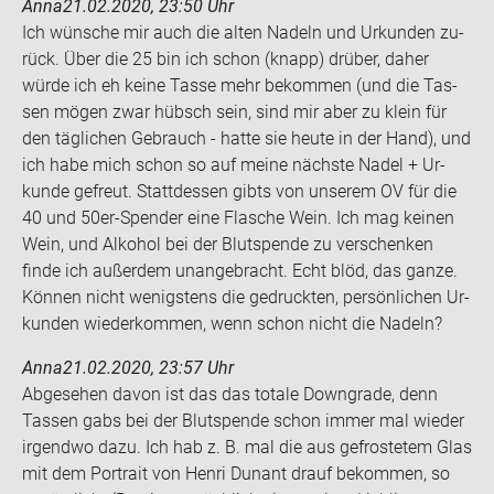
Anna
21.02.2020, 23:50 Uhr
Ich wün­sche mir auch die alten Na­deln und Ur­kun­den zu­
rück. Über die 25 bin ich schon (knapp) drü­ber, daher
würde ich eh keine Tasse mehr be­kom­men (und die Tas­
sen mögen zwar hübsch sein, sind mir aber zu klein für
den täg­li­chen Ge­brauch - hatte sie heute in der Hand), und
ich habe mich schon so auf meine nächs­te Nadel + Ur­
kun­de ge­freut. Statt­des­sen gibts von un­se­rem OV für die
40 und 50er-​Spender eine Fla­sche Wein. Ich mag kei­nen
Wein, und Al­ko­hol bei der Blut­spen­de zu ver­schen­ken
finde ich au­ßer­dem un­an­ge­bracht. Echt blöd, das ganze.
Kön­nen nicht we­nigs­tens die ge­druck­ten, per­sön­li­chen Ur­
kun­den wie­der­kom­men, wenn schon nicht die Na­deln?
Anna
21.02.2020, 23:57 Uhr
Ab­ge­se­hen davon ist das das to­ta­le Down­gra­de, denn
Tas­sen gabs bei der Blut­spen­de schon immer mal wie­der
ir­gend­wo dazu. Ich hab z. B. mal die aus ge­fros­te­tem Glas
mit dem Por­trait von Henri Dun­ant drauf be­kom­men, so