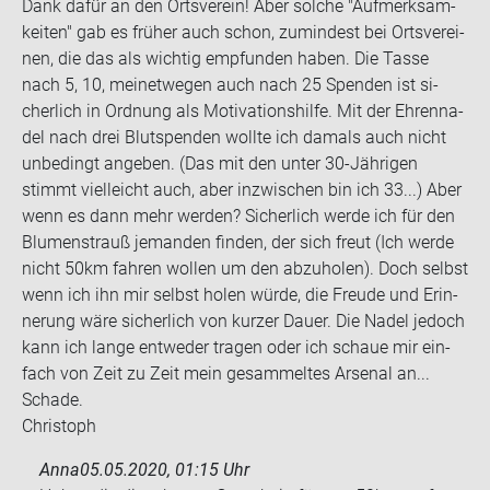
Dank dafür an den Orts­ver­ein! Aber sol­che "Auf­merk­sam­
kei­ten" gab es frü­her auch schon, zu­min­dest bei Orts­ver­ei­
nen, die das als wich­tig emp­fun­den haben. Die Tasse
nach 5, 10, mei­net­we­gen auch nach 25 Spen­den ist si­
cher­lich in Ord­nung als Mo­ti­va­ti­ons­hil­fe. Mit der Eh­ren­na­
del nach drei Blut­spen­den woll­te ich da­mals auch nicht
un­be­dingt an­ge­ben. (Das mit den unter 30-​Jährigen
stimmt viel­leicht auch, aber in­zwi­schen bin ich 33...) Aber
wenn es dann mehr wer­den? Si­cher­lich werde ich für den
Blu­men­strauß je­man­den fin­den, der sich freut (Ich werde
nicht 50km fah­ren wol­len um den ab­zu­ho­len). Doch selbst
wenn ich ihn mir selbst holen würde, die Freu­de und Er­in­
ne­rung wäre si­cher­lich von kur­zer Dauer. Die Nadel je­doch
kann ich lange ent­we­der tra­gen oder ich schaue mir ein­
fach von Zeit zu Zeit mein ge­sam­mel­tes Ar­se­nal an...
Scha­de.
Chris­toph
Anna
05.05.2020, 01:15 Uhr