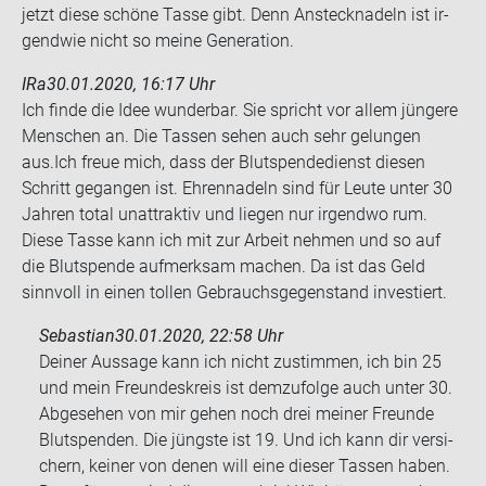
jetzt diese schö­ne Tasse gibt. Denn An­steck­na­deln ist ir­
gend­wie nicht so meine Ge­nera­ti­on.
IRa
30.01.2020, 16:17 Uhr
Ich finde die Idee wun­der­bar. Sie spricht vor allem jün­ge­re
Men­schen an. Die Tas­sen sehen auch sehr ge­lun­gen
aus.Ich freue mich, dass der Blut­spen­de­dienst die­sen
Schritt ge­gan­gen ist. Eh­ren­na­deln sind für Leute unter 30
Jah­ren total un­at­trak­tiv und lie­gen nur ir­gend­wo rum.
Diese Tasse kann ich mit zur Ar­beit neh­men und so auf
die Blut­spen­de auf­merk­sam ma­chen. Da ist das Geld
sinn­voll in einen tol­len Ge­brauchs­ge­gen­stand in­ves­tiert.
Sebastian
30.01.2020, 22:58 Uhr
Dei­ner Aus­sa­ge kann ich nicht zu­stim­men, ich bin 25
und mein Freun­des­kreis ist dem­zu­fol­ge auch unter 30.
Ab­ge­se­hen von mir gehen noch drei mei­ner Freun­de
Blut­spen­den. Die jüngs­te ist 19. Und ich kann dir ver­si­
chern, kei­ner von denen will eine die­ser Tas­sen haben.