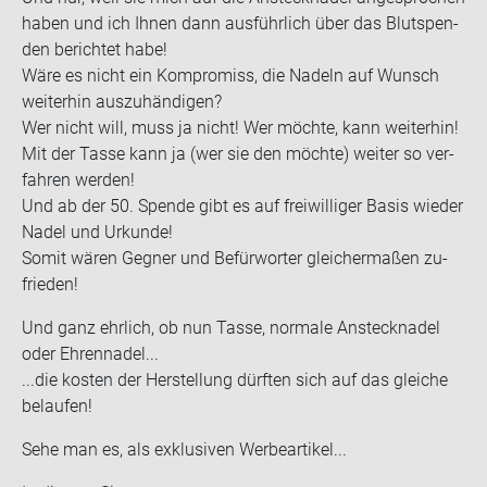
haben und ich Ihnen dann aus­führ­lich über das Blut­spen­
den be­rich­tet habe!
Wäre es nicht ein Kom­pro­miss, die Na­deln auf Wunsch
wei­ter­hin aus­zu­hän­di­gen?
Wer nicht will, muss ja nicht! Wer möch­te, kann wei­ter­hin!
Mit der Tasse kann ja (wer sie den möch­te) wei­ter so ver­
fah­ren wer­den!
Und ab der 50. Spen­de gibt es auf frei­wil­li­ger Basis wie­der
Nadel und Ur­kun­de!
Somit wären Geg­ner und Be­für­wor­ter glei­cher­ma­ßen zu­
frie­den!
Und ganz ehr­lich, ob nun Tasse, nor­ma­le An­steck­na­del
oder Eh­ren­na­del...
...die kos­ten der Her­stel­lung dürf­ten sich auf das glei­che
be­lau­fen!
Sehe man es, als ex­klu­si­ven Wer­be­ar­ti­kel...