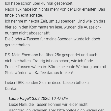
Ich habe schon über 40 mal ge­spen­det.
Nach 15x habe ich nichts mehr von der DRK er­hal­ten. Das
finde ich echt scha­de.
Ich nehme mir extra Zeit, um zu spen­den. Und wie ich das
hier so in den Kom­men­ta­ren lese, wur­den die Aus­zeich­
nun­gen nicht ab­ge­schafft.
Die 3 oder 4 Tas­sen für meine Spen­den würde ich doch
gerne er­hal­ten.
P.S. Mein Ehe­mann hat über 25x ge­spen­det und auch
nichts er­hal­ten. Trau­rig ist das schon, wie ich finde.
Sol­che Tas­sen wären im Büro eine echte Wer­bung und mit
Stolz wür­den wir Kaf­fee dar­aus trin­ken!.
Lie­ber DRK, sen­den Sie mir diese Tas­sen bitte zu.
Danke.
Laura Pagel
13.03.2020, 10:47 Uhr
Liebe Nelli, die Tassen können wir leider nicht
nachträglich verleihen aber bitte melde dich wegen der