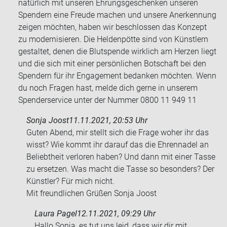
natürlich mit unseren Ehrungsgeschenken unseren
Spendern eine Freude machen und unsere Anerkennung
zeigen möchten, haben wir beschlossen das Konzept
zu modernisieren. Die Heldenpötte sind von Künstlern
gestaltet, denen die Blutspende wirklich am Herzen liegt
und die sich mit einer persönlichen Botschaft bei den
Spendern für ihr Engagement bedanken möchten. Wenn
du noch Fragen hast, melde dich gerne in unserem
Spenderservice unter der Nummer 0800 11 949 11
Sonja Joost
11.11.2021, 20:53 Uhr
Guten Abend, mir stellt sich die Frage woher ihr das
wisst? Wie kommt ihr dar­auf das die Eh­ren­na­del an
Be­liebt­heit ver­lo­ren haben? Und dann mit einer Tasse
zu er­set­zen. Was macht die Tasse so be­son­ders? Der
Künst­ler? Für mich nicht.
Mit freund­li­chen Grü­ßen Sonja Joost
Laura Pagel
12.11.2021, 09:29 Uhr
Hallo Sonja, es tut uns leid, dass wir dir mit