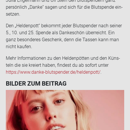
Julia En­gel­mann und Uli Stein den Blut­spen­dern ganz
per­sön­lich „Danke“ sagen und sich für die Blut­spen­de ein­
set­zen.
Den „Hel­den­pott“ be­kommt jeder Blut­spen­der nach sei­ner
5., 10. und 25. Spen­de als Dan­ke­schön über­reicht. Ein
ganz be­son­de­res Ge­schenk, denn die Tas­sen kann man
nicht kau­fen.
Mehr In­for­ma­tio­nen zu den Hel­den­pöt­ten und den Küns­
teln die sie kre­iert haben, fin­dest du ab so­fort unter
https://www.danke-​blutspender.de/hel­den­pott/
.
BIL­DER ZUM BEI­TRAG