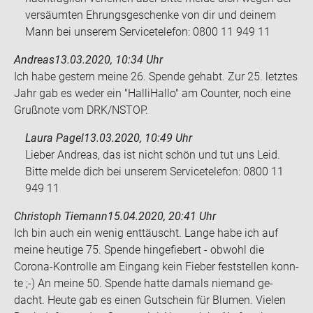
versäumten Ehrungsgeschenke von dir und deinem
Mann bei unserem Servicetelefon: 0800 11 949 11
Andreas
13.03.2020, 10:34 Uhr
Ich habe ges­tern meine 26. Spen­de ge­habt. Zur 25. letz­tes
Jahr gab es weder ein "Hal­li­Hal­lo" am Coun­ter, noch eine
Gruß­no­te vom DRK/NSTOP.
Laura Pagel
13.03.2020, 10:49 Uhr
Lieber Andreas, das ist nicht schön und tut uns Leid.
Bitte melde dich bei unserem Servicetelefon: 0800 11
949 11
Christoph Tiemann
15.04.2020, 20:41 Uhr
Ich bin auch ein wenig ent­täuscht. Lange habe ich auf
meine heu­ti­ge 75. Spen­de hin­ge­fie­bert - ob­wohl die
Corona-​Kontrolle am Ein­gang kein Fie­ber fest­stel­len konn­
te ;-) An meine 50. Spen­de hatte da­mals nie­mand ge­
dacht. Heute gab es einen Gut­schein für Blu­men. Vie­len