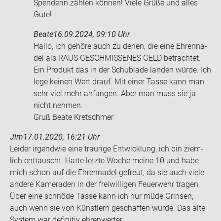
Spenderin zählen können! Viele Grüße und alles
Gute!
Beate
16.09.2024, 09:10 Uhr
Hallo, ich ge­hö­re auch zu denen, die eine Eh­ren­na­
del als RAUS GE­SCHMIS­SE­NES GELD be­trach­tet.
Ein Pro­dukt das in der Schub­la­de lan­den würde. Ich
lege kei­nen Wert drauf. Mit einer Tasse kann man
sehr viel mehr an­fan­gen. Aber man muss sie ja
nicht neh­men.
Gruß Beate Kret­sch­mer
Jim
17.01.2020, 16:21 Uhr
Lei­der ir­gend­wie eine trau­ri­ge Ent­wick­lung, ich bin ziem­
lich ent­täuscht. Hatte letz­te Woche meine 10 und habe
mich schon auf die Eh­ren­na­del ge­freut, da sie auch viele
an­de­re Ka­me­ra­den in der frei­wil­li­gen Feu­er­wehr tra­gen.
Über eine schnö­de Tasse kann ich nur müde Grin­sen,
auch wenn sie von Künst­lern ge­schaf­fen wurde. Das alte
Sys­tem war de­fi­ni­tiv eh­ren­wer­ter