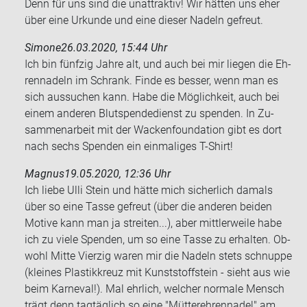
Denn für uns sind die un­at­trak­tiv! Wir hät­ten uns eher
über eine Ur­kun­de und eine die­ser Na­deln ge­freut.
Simone
26.03.2020, 15:44 Uhr
Ich bin fünf­zig Jahre alt, und auch bei mir lie­gen die Eh­
ren­na­deln im Schrank. Finde es bes­ser, wenn man es
sich aus­su­chen kann. Habe die Mög­lich­keit, auch bei
einem an­de­ren Blut­spen­de­dienst zu spen­den. In Zu­
sam­men­ar­beit mit der Wa­cken­founda­ti­on gibt es dort
nach sechs Spen­den ein ein­ma­li­ges T-​Shirt!
Magnus
19.05.2020, 12:36 Uhr
Ich liebe Ulli Stein und hätte mich si­cher­lich da­mals
über so eine Tasse ge­freut (über die an­de­ren bei­den
Mo­ti­ve kann man ja strei­ten...), aber mitt­ler­wei­le habe
ich zu viele Spen­den, um so eine Tasse zu er­hal­ten. Ob­
wohl Mitte Vier­zig waren mir die Na­deln stets schnup­pe
(klei­nes Plas­tik­kreuz mit Kunst­stoff­stein - sieht aus wie
beim Kar­ne­val!). Mal ehr­lich, wel­cher nor­ma­le Mensch
trägt denn tag­täg­lich so eine "Müt­ter­eh­ren­na­del" am