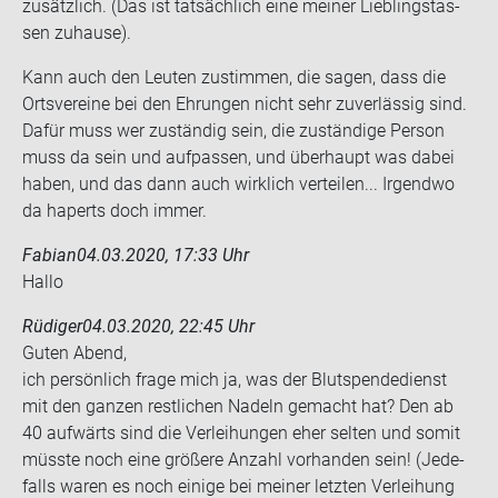
zu­sätz­lich. (Das ist tat­säch­lich eine mei­ner Lieb­lings­tas­
sen zu­hau­se).
Kann auch den Leu­ten zu­stim­men, die sagen, dass die
Orts­ver­ei­ne bei den Eh­run­gen nicht sehr zu­ver­läs­sig sind.
Dafür muss wer zu­stän­dig sein, die zu­stän­di­ge Per­son
muss da sein und auf­pas­sen, und über­haupt was dabei
haben, und das dann auch wirk­lich ver­tei­len... Ir­gend­wo
da ha­perts doch immer.
Fabian
04.03.2020, 17:33 Uhr
Hallo
Rüdiger
04.03.2020, 22:45 Uhr
Guten Abend,
ich per­sön­lich frage mich ja, was der Blut­spen­de­dienst
mit den gan­zen rest­li­chen Na­deln ge­macht hat? Den ab
40 auf­wärts sind die Ver­lei­hun­gen eher sel­ten und somit
müss­te noch eine grö­ße­re An­zahl vor­han­den sein! (Je­de­
falls waren es noch ei­ni­ge bei mei­ner letz­ten Ver­lei­hung