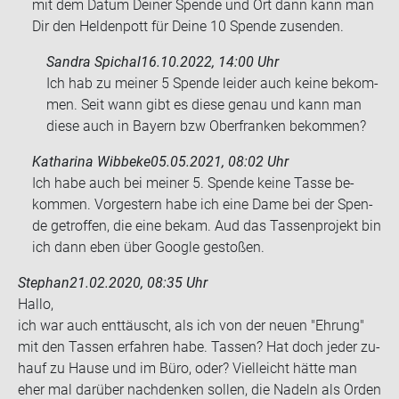
mit dem Datum Dei­ner Spen­de und Ort dann kann man
Dir den Hel­den­pott für Deine 10 Spen­de zu­sen­den.
Sandra Spichal
16.10.2022, 14:00 Uhr
Ich hab zu mei­ner 5 Spen­de lei­der auch keine be­kom­
men. Seit wann gibt es diese genau und kann man
diese auch in Bay­ern bzw Ober­fran­ken be­kom­men?
Katharina Wibbeke
05.05.2021, 08:02 Uhr
Ich habe auch bei mei­ner 5. Spen­de keine Tasse be­
kom­men. Vor­ges­tern habe ich eine Dame bei der Spen­
de ge­trof­fen, die eine bekam. Aud das Tas­sen­pro­jekt bin
ich dann eben über Goog­le ge­sto­ßen.
Stephan
21.02.2020, 08:35 Uhr
Hallo,
ich war auch ent­täuscht, als ich von der neuen "Eh­rung"
mit den Tas­sen er­fah­ren habe. Tas­sen? Hat doch jeder zu­
hauf zu Hause und im Büro, oder? Viel­leicht hätte man
eher mal dar­über nach­den­ken sol­len, die Na­deln als Orden