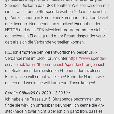
Spen­der. Die kann das DRK be­hal­ten! Wie soll ich denn mit
einer Tasse für die Blut­spen­de wer­ben?? Da ist eine rich­ti­
ge Aus­zeich­nung in Form einer Eh­ren­na­del + Ur­kun­de viel
ef­fek­ti­ver um Neu­spen­der an­zu­lo­cken! Hier haben der
NSTOB und dass DRK Mecklenburg-​Vorpommern sich lei­
der selbst ein Ei ge­legt und mehr Be­stands­spen­der ver­är­
gert als sich die Ver­bän­de vor­stel­len kön­nen.
P.S.: Ich emp­feh­le den Ver­ant­wort­li­chen, bei­der DRK-​
Verbände mal im DRK-​Forum unter
https://www.spen­der­
ser­vice.net/forum/the­men­be­reich/spen­der­eh­run­gen
sich
die Re­ak­tio­nen der meis­ten zu Eh­ren­den durch­zu­le­sen.
Eure Tas­sen will so gut wie kei­ner! Führt die Na­deln wie­
der ein und wer keine will kann eure Tasse krie­gen!
Carolin Göhler
29.01.2020, 12:33 Uhr
Ich habe eine Tasse zur 5. Blut­spen­de be­kom­men und
finde sie wirk­lich un­fass­bar ge­lun­gen. Ich kenne die An­
steck­na­deln zwar nicht, aber ich bin ganz froh, dass es