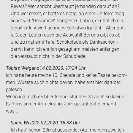
Re­vers? Wer spricht über­haupt je­man­den dar­auf an?
Und wer meint, er hätte es nötig, an einer Uni­form mög­
lichst viel "Gebam­sel" hän­gen zu haben, der hat eh ein
be­mit­lei­dens­wert ge­rin­ges Selbst­wert­ge­fühl... Aber gut,
laßt den Leu­ten doch die Aus­wahl! Bei uns gibt es ab
und zu mal eine Tafel Scho­ko­la­de als Dan­ke­schön -
damit kann ich ehr­lich ge­sagt am meis­ten an­fan­gen,
die ver­staubt nicht in der Schub­la­de.
Tobias Weigand
14.02.2020, 17:24 Uhr
Ich hatte heute meine 10. Spen­de und keine Tasse be­kom­
men. Wuss­te auch nichts davon, habe erst hier dar­über
ge­le­sen.
Wenn ich mich recht ent­sin­ne, stan­den da auch so klei­ne
Kar­tons an der An­mel­dung, aber ge­sagt hat nie­mand
was...
Sonja Weiß
22.02.2020, 16:38 Uhr
Ich hab´ schon 20mal ge­spen­det (Auf mei­nem zwei­ten