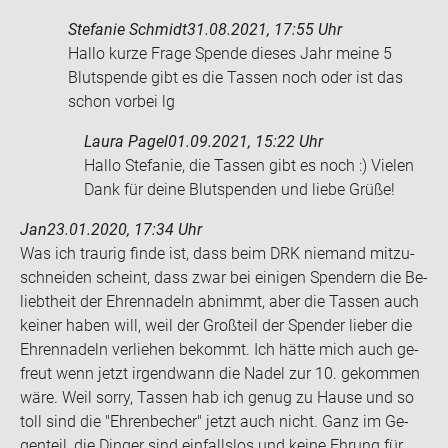
Stefanie Schmidt
31.08.2021, 17:55 Uhr
Hallo kurze Frage Spen­de die­ses Jahr meine 5
Blut­spen­de gibt es die Tas­sen noch oder ist das
schon vor­bei lg
Laura Pagel
01.09.2021, 15:22 Uhr
Hallo Stefanie, die Tassen gibt es noch :) Vielen
Dank für deine Blutspenden und liebe Grüße!
Jan
23.01.2020, 17:34 Uhr
Was ich trau­rig finde ist, dass beim DRK nie­mand mit­zu­
schnei­den scheint, dass zwar bei ei­ni­gen Spen­dern die Be­
liebt­heit der Eh­ren­na­deln ab­nimmt, aber die Tas­sen auch
kei­ner haben will, weil der Groß­teil der Spen­der lie­ber die
Eh­ren­na­deln ver­lie­hen be­kommt. Ich hätte mich auch ge­
freut wenn jetzt ir­gend­wann die Nadel zur 10. ge­kom­men
wäre. Weil sorry, Tas­sen hab ich genug zu Hause und so
toll sind die "Eh­ren­be­cher" jetzt auch nicht. Ganz im Ge­
gen­teil, die Din­ger sind ein­falls­los und keine Eh­rung für