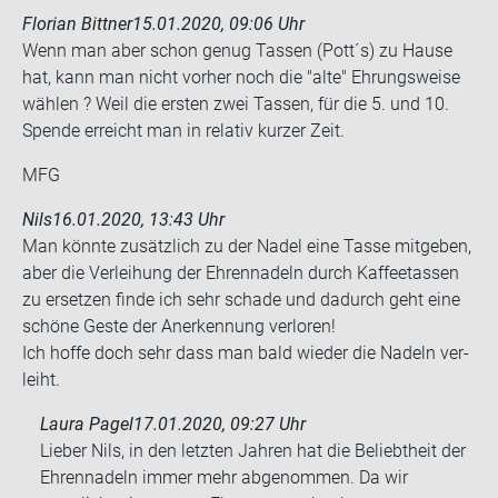
Florian Bittner
15.01.2020, 09:06 Uhr
Wenn man aber schon genug Tas­sen (Pott´s) zu Hause
hat, kann man nicht vor­her noch die "alte" Eh­rungs­wei­se
wäh­len ? Weil die ers­ten zwei Tas­sen, für die 5. und 10.
Spen­de er­reicht man in re­la­tiv kur­zer Zeit.
MFG
Nils
16.01.2020, 13:43 Uhr
Man könn­te zu­sätz­lich zu der Nadel eine Tasse mit­ge­ben,
aber die Ver­lei­hung der Eh­ren­na­deln durch Kaf­fee­tas­sen
zu er­set­zen finde ich sehr scha­de und da­durch geht eine
schö­ne Geste der An­er­ken­nung ver­lo­ren!
Ich hoffe doch sehr dass man bald wie­der die Na­deln ver­
leiht.
Laura Pagel
17.01.2020, 09:27 Uhr
Lieber Nils, in den letzten Jahren hat die Beliebtheit der
Ehrennadeln immer mehr abgenommen. Da wir