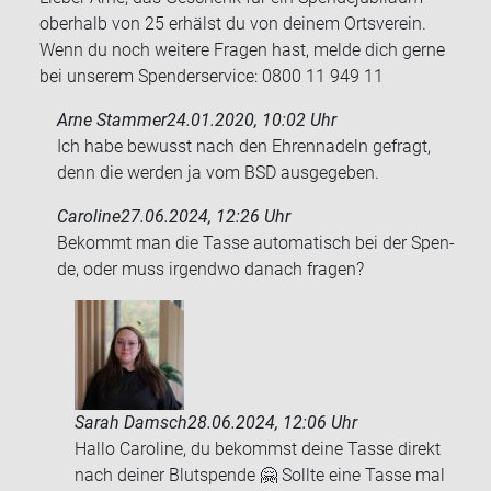
oberhalb von 25 erhälst du von deinem Ortsverein.
Wenn du noch weitere Fragen hast, melde dich gerne
bei unserem Spenderservice: 0800 11 949 11
Arne Stammer
24.01.2020, 10:02 Uhr
Ich habe be­wusst nach den Eh­ren­na­deln ge­fragt,
denn die wer­den ja vom BSD aus­ge­ge­ben.
Caroline
27.06.2024, 12:26 Uhr
Be­kommt man die Tasse au­to­ma­tisch bei der Spen­
de, oder muss ir­gend­wo da­nach fra­gen?
Sarah Damsch
28.06.2024, 12:06 Uhr
Hallo Caroline, du bekommst deine Tasse direkt
nach deiner Blutspende 🤗 Sollte eine Tasse mal