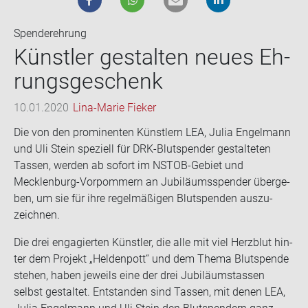
Spenderehrung
Künst­ler ge­stal­ten neues Eh­
rungs­ge­schenk
10.01.2020
Lina-Marie Fieker
Die von den pro­mi­nen­ten Künst­lern LEA, Julia En­gel­mann
und Uli Stein spe­zi­ell für DRK-​Blutspender ge­stal­te­ten
Tas­sen, wer­den ab so­fort im NSTOB-​Gebiet und
Mecklenburg-​Vorpommern an Ju­bi­lä­ums­spen­der über­ge­
ben, um sie für ihre re­gel­mä­ßi­gen Blut­spen­den aus­zu­
zeich­nen.
Die drei en­ga­gier­ten Künst­ler, die alle mit viel Herz­blut hin­
ter dem Pro­jekt „Hel­den­pott“ und dem Thema Blut­spen­de
ste­hen, haben je­weils eine der drei Ju­bi­lä­umstas­sen
selbst ge­stal­tet. Ent­stan­den sind Tas­sen, mit denen LEA,