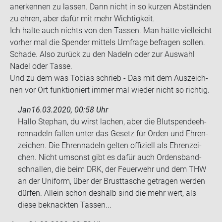
an­er­ken­nen zu las­sen. Dann nicht in so kur­zen Ab­stän­den
zu ehren, aber dafür mit mehr Wich­tig­keit.
Ich halte auch nichts von den Tas­sen. Man hätte viel­leicht
vor­her mal die Spen­der mit­tels Um­fra­ge be­fra­gen sol­len.
Scha­de. Also zu­rück zu den Na­deln oder zur Aus­wahl
Nadel oder Tasse.
Und zu dem was To­bi­as schrieb - Das mit dem Aus­zeich­
nen vor Ort funk­tio­niert immer mal wie­der nicht so rich­tig.
Jan
16.03.2020, 00:58 Uhr
Hallo Ste­phan, du wirst la­chen, aber die Blut­spen­de­eh­
ren­na­deln fal­len unter das Ge­setz für Orden und Eh­ren­
zei­chen. Die Eh­ren­na­deln gel­ten of­fi­zi­ell als Eh­ren­zei­
chen. Nicht um­sonst gibt es dafür auch Or­dens­band­
schnal­len, die beim DRK, der Feu­er­wehr und dem THW
an der Uni­form, über der Brust­ta­sche ge­tra­gen wer­den
dür­fen. Al­lein schon des­halb sind die mehr wert, als
diese be­knack­ten Tas­sen...