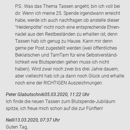
P.S.: Was das Thema Tas­sen an­geht, bin ich voll bei
dir. Wenn ich meine 25. Spen­de ir­gend­wann er­reicht
habe, werde ich auch nach­fra­gen ob an­stel­le die­ser
"Hel­den­pöt­te" nicht noch eine ent­spre­chen­de Eh­ren­
na­del aus den Rest­be­stän­den zu er­hal­ten ist, denn
Tas­sen hab ich genug zu Hause. Kann mir denn
gerne per Post zu­ge­stellt wer­den (weil öf­fent­li­ches
Be­klat­schen und Tam­Tam für eine Selbst­ver­ständ­
lich­keit wie Blut­spen­den gehen muss ich nicht
haben). Wird zwar noch zwei bis drei Jahre dau­ern,
aber viel­leicht hab ich ja dann noch Glück und er­hal­te
noch eine der RICH­TI­GEN Aus­zeich­nun­gen.
Peter Glabutschnik
05.03.2020, 11:22 Uhr
Ich finde die neuen Tas­sen zum Blutspende-​Jubiläum
spit­ze, ich freue mich schon auf die zur Fünf­ten!
Nelli
13.03.2020, 07:37 Uhr
Guten Tag,