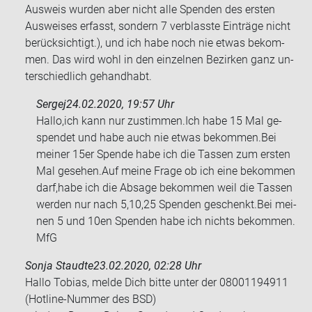
Aus­weis wur­den aber nicht alle Spen­den des ers­ten
Aus­wei­ses er­fasst, son­dern 7 ver­blass­te Ein­trä­ge nicht
be­rück­sich­tigt.), und ich habe noch nie etwas be­kom­
men. Das wird wohl in den ein­zel­nen Be­zir­ken ganz un­
ter­schied­lich ge­hand­habt.
Sergej
24.02.2020, 19:57 Uhr
Hallo,ich kann nur zu­stim­men.Ich habe 15 Mal ge­
spen­det und habe auch nie etwas be­kom­men.Bei
mei­ner 15er Spen­de habe ich die Tas­sen zum ers­ten
Mal ge­se­hen.Auf meine Frage ob ich eine be­kom­men
darf,habe ich die Ab­sa­ge be­kom­men weil die Tas­sen
wer­den nur nach 5,10,25 Spen­den ge­schenkt.Bei mei­
nen 5 und 10en Spen­den habe ich nichts be­kom­men.
MfG
Sonja Staudte
23.02.2020, 02:28 Uhr
Hallo To­bi­as, melde Dich bitte unter der 08001194911
(Hotline-​Nummer des BSD)