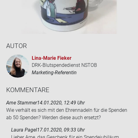
AUTOR
Lina-​Marie Fie­ker
DRK-Blutspendedienst NSTOB
Marketing-Referentin
KOM­MEN­TA­RE
Arne Stammer
14.01.2020, 12:49 Uhr
Wie ver­hält es sich mit den Eh­ren­na­deln für die Spen­den
ab 50 Spen­den? Wer­den diese auch er­setzt?
Laura Pagel
17.01.2020, 09:33 Uhr
Lieber Arne, das Geschenk für ein Spendejubiläum