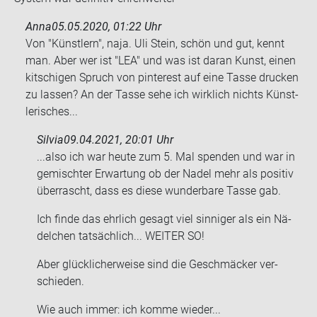
Anna
05.05.2020, 01:22 Uhr
Von "Künst­lern", naja. Uli Stein, schön und gut, kennt
man. Aber wer ist "LEA" und was ist daran Kunst, einen
kit­schi­gen Spruch von pin­te­rest auf eine Tasse dru­cken
zu las­sen? An der Tasse sehe ich wirk­lich nichts Künst­
le­ri­sches...
Silvia
09.04.2021, 20:01 Uhr
...also ich war heute zum 5. Mal spen­den und war in
ge­misch­ter Er­war­tung ob der Nadel mehr als po­si­tiv
über­rascht, dass es diese wun­der­ba­re Tasse gab.
Ich finde das ehr­lich ge­sagt viel sin­ni­ger als ein Nä­
del­chen tat­säch­lich... WEI­TER SO!
Aber glück­li­cher­wei­se sind die Ge­schmä­cker ver­
schie­den.
Wie auch immer: ich komme wie­der...