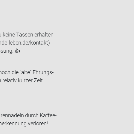
u keine Tassen erhalten
nde-leben.de/kontakt)
ösung. 👍
ch die "alte" Eh­rungs­
e­la­tiv kur­zer Zeit.
­ren­na­deln durch Kaf­fee­
er­ken­nung ver­lo­ren!