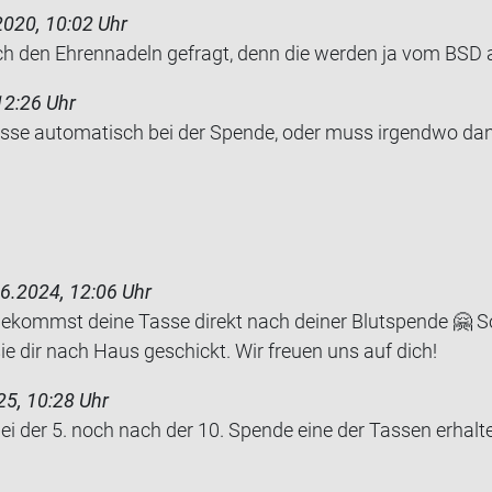
2020, 10:02 Uhr
 den Eh­ren­na­deln ge­fragt, denn die wer­den ja vom BSD a
12:26 Uhr
e au­to­ma­tisch bei der Spen­de, oder muss ir­gend­wo da­
6.2024, 12:06 Uhr
 bekommst deine Tasse direkt nach deiner Blutspende 🤗 So
 sie dir nach Haus geschickt. Wir freuen uns auf dich!
25, 10:28 Uhr
i der 5. noch nach der 10. Spen­de eine der Tas­sen er­hal­t