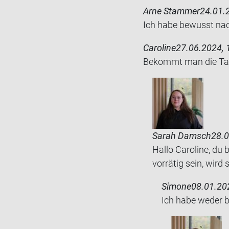
Arne Stammer
24.01.
Ich habe be­wusst nach
Caroline
27.06.2024, 
Be­kommt man die Tass
Sarah Damsch
28.0
Hallo Caroline, du
vorrätig sein, wird
Simone
08.01.20
Ich habe weder be