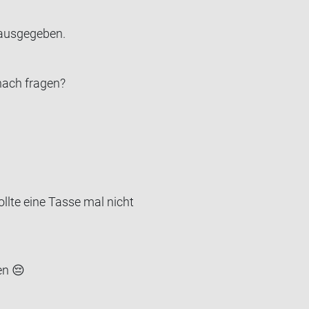
us­ge­ge­ben.
nach fra­gen?
llte eine Tasse mal nicht
en 😔