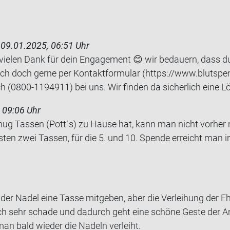
h
09.01.2025, 06:51 Uhr
vielen Dank für dein Engagement 😊 wir bedauern, dass d
ich doch gerne per Kontaktformular (https://www.blutspe
ch (0800-1194911) bei uns. Wir finden da sicherlich eine L
 09:06 Uhr
 Tas­sen (Pott´s) zu Hause hat, kann man nicht vor­her no
­ten zwei Tas­sen, für die 5. und 10. Spen­de er­reicht man in r
der Nadel eine Tasse mit­ge­ben, aber die Ver­lei­hung der Eh
ich sehr scha­de und da­durch geht eine schö­ne Geste der An­
n bald wie­der die Na­deln ver­leiht.