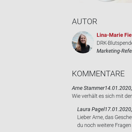
AUTOR
Lina-​Marie Fie
DRK-Blutspend
Marketing-Refe
KOM­MEN­TA­RE
Arne Stammer
14.01.2020,
Wie ver­hält es sich mit de
Laura Pagel
17.01.2020,
Lieber Arne, das Gesche
du noch weitere Fragen