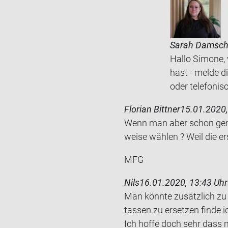
Sarah Damsc
Hallo Simone, 
hast - melde d
oder telefonis
Florian Bittner
15.01.2020,
Wenn man aber schon genug
wei­se wäh­len ? Weil die ers
MFG
Nils
16.01.2020, 13:43 Uhr
Man könn­te zu­sätz­lich zu 
tas­sen zu er­set­zen finde 
Ich hoffe doch sehr dass ma