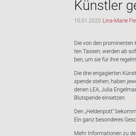
Künst­ler g
10.01.2020
Lina-Marie Fi
Die von den pro­mi­nen­ten K
ten Tas­sen, wer­den ab so
ben, um sie für ihre re­gel­
Die drei en­ga­gier­ten Küns
spen­de ste­hen, haben je­we
denen LEA, Julia En­gel­man
Blut­spen­de ein­set­zen.
Den „Hel­den­pott“ be­kommt
Ein ganz be­son­de­res Ge­
Mehr In­for­ma­tio­nen zu de