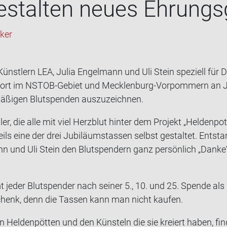
e­stal­ten neues Eh­rungs
eker
ünst­lern LEA, Julia En­gel­mann und Uli Stein spe­zi­ell für D
­fort im NSTOB-​Gebiet und Mecklenburg-​Vorpommern an Ju­b
mä­ßi­gen Blut­spen­den aus­zu­zeich­nen.
t­ler, die alle mit viel Herz­blut hin­ter dem Pro­jekt „Hel­den
ils eine der drei Ju­bi­lä­umstas­sen selbst ge­stal­tet. Ent­st
n und Uli Stein den Blut­spen­dern ganz per­sön­lich „Danke
 jeder Blut­spen­der nach sei­ner 5., 10. und 25. Spen­de als
schenk, denn die Tas­sen kann man nicht kau­fen.
n Hel­den­pöt­ten und den Küns­teln die sie kre­iert haben, fin