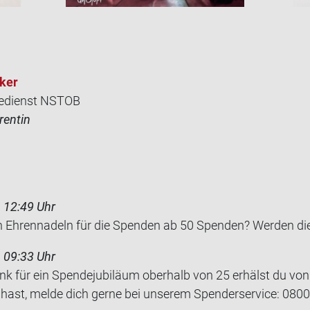
­ker
edienst NSTOB
rentin
 12:49 Uhr
n Eh­ren­na­deln für die Spen­den ab 50 Spen­den? Wer­den di
 09:33 Uhr
nk für ein Spendejubiläum oberhalb von 25 erhälst du vo
 hast, melde dich gerne bei unserem Spenderservice: 080