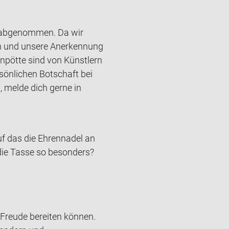
hr abgenommen. Da wir
n und unsere Anerkennung
npötte sind von Künstlern
rsönlichen Botschaft bei
 melde dich gerne in
 das die Eh­ren­na­del an
die Tasse so be­son­ders?
 Freude bereiten können.