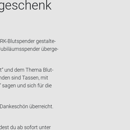
­ge­schenk
RK-​Blutspender ge­stal­te­
i­lä­ums­spen­der über­ge­
­pott“ und dem Thema Blut­
an­den sind Tas­sen, mit
“ sagen und sich für die
 Dan­ke­schön über­reicht.
­dest du ab so­fort unter