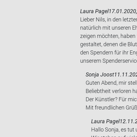
Laura Pagel
17.01.2020,
Lieber Nils, in den let
natürlich mit unseren
zeigen möchten, haben 
gestaltet, denen die Blu
den Spendern für ihr E
unserem Spenderservic
Sonja Joost
11.11.202
Guten Abend, mir stell
Be­liebt­heit ver­lo­r
Der Künst­ler? Für mic
Mit freund­li­chen Grü
Laura Pagel
12.11.
Hallo Sonja, es tut