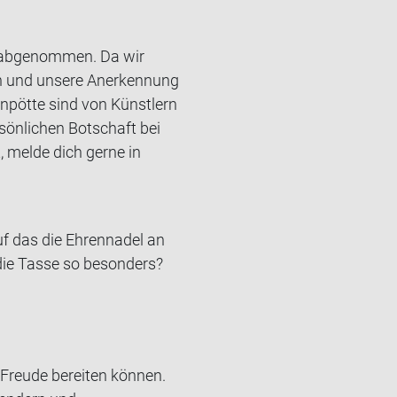
hr abgenommen. Da wir
n und unsere Anerkennung
npötte sind von Künstlern
rsönlichen Botschaft bei
 melde dich gerne in
 das die Eh­ren­na­del an
die Tasse so be­son­ders?
 Freude bereiten können.