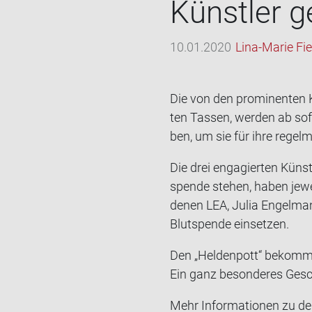
Künst­ler g
10.01.2020
Lina-Marie Fi
Die von den pro­mi­nen­ten K
ten Tas­sen, wer­den ab so
ben, um sie für ihre re­gel­
Die drei en­ga­gier­ten Küns
spen­de ste­hen, haben je­we
denen LEA, Julia En­gel­man
Blut­spen­de ein­set­zen.
Den „Hel­den­pott“ be­kommt
Ein ganz be­son­de­res Ge­
Mehr In­for­ma­tio­nen zu de