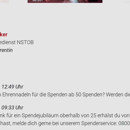
­ker
edienst NSTOB
rentin
 12:49 Uhr
n Eh­ren­na­deln für die Spen­den ab 50 Spen­den? Wer­den di
 09:33 Uhr
nk für ein Spendejubiläum oberhalb von 25 erhälst du vo
 hast, melde dich gerne bei unserem Spenderservice: 080