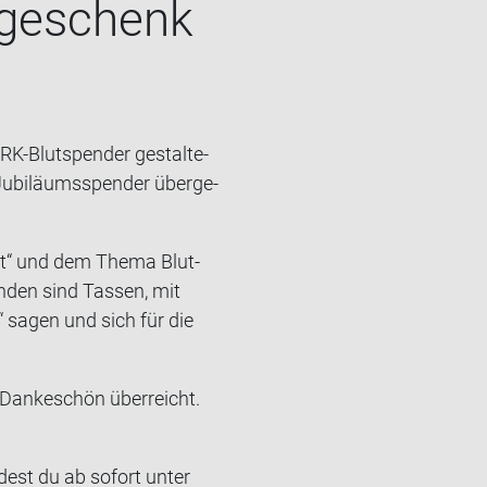
­ge­schenk
RK-​Blutspender ge­stal­te­
i­lä­ums­spen­der über­ge­
­pott“ und dem Thema Blut­
an­den sind Tas­sen, mit
“ sagen und sich für die
 Dan­ke­schön über­reicht.
­dest du ab so­fort unter