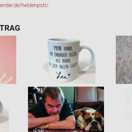
nder.de/hel­den­pott/
.
­TRAG