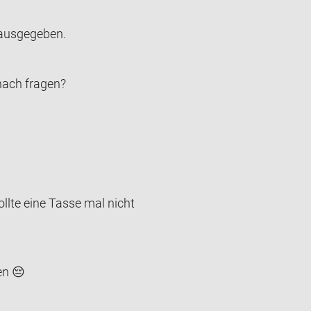
us­ge­ge­ben.
nach fra­gen?
llte eine Tasse mal nicht
en 😔