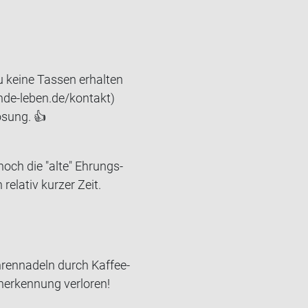
u keine Tassen erhalten
nde-leben.de/kontakt)
ösung. 👍
ch die "alte" Eh­rungs­
e­la­tiv kur­zer Zeit.
­ren­na­deln durch Kaf­fee­
er­ken­nung ver­lo­ren!