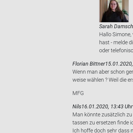
Sarah Damsc
Hallo Simone, 
hast - melde d
oder telefonis
Florian Bittner
15.01.2020,
Wenn man aber schon genug
wei­se wäh­len ? Weil die ers
MFG
Nils
16.01.2020, 13:43 Uhr
Man könn­te zu­sätz­lich zu 
tas­sen zu er­set­zen finde 
Ich hoffe doch sehr dass ma