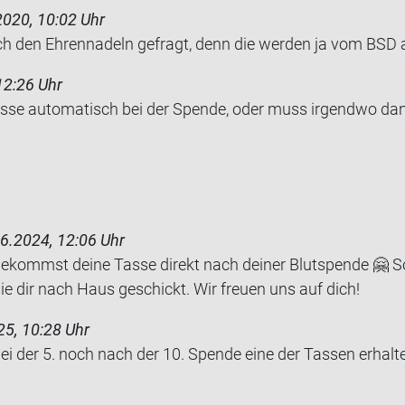
2020, 10:02 Uhr
 den Eh­ren­na­deln ge­fragt, denn die wer­den ja vom BSD a
12:26 Uhr
e au­to­ma­tisch bei der Spen­de, oder muss ir­gend­wo da­
6.2024, 12:06 Uhr
 bekommst deine Tasse direkt nach deiner Blutspende 🤗 So
 sie dir nach Haus geschickt. Wir freuen uns auf dich!
25, 10:28 Uhr
i der 5. noch nach der 10. Spen­de eine der Tas­sen er­hal­t