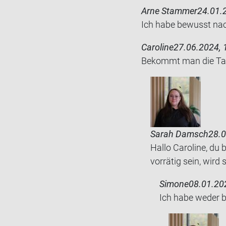
Arne Stammer
24.01.
Ich habe be­wusst nach
Caroline
27.06.2024, 
Be­kommt man die Tass
Sarah Damsch
28.0
Hallo Caroline, du
vorrätig sein, wird
Simone
08.01.20
Ich habe weder be