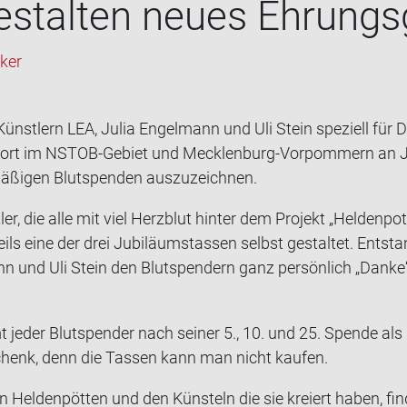
e­stal­ten neues Eh­rungs
eker
ünst­lern LEA, Julia En­gel­mann und Uli Stein spe­zi­ell für D
­fort im NSTOB-​Gebiet und Mecklenburg-​Vorpommern an Ju­b
mä­ßi­gen Blut­spen­den aus­zu­zeich­nen.
t­ler, die alle mit viel Herz­blut hin­ter dem Pro­jekt „Hel­den
ils eine der drei Ju­bi­lä­umstas­sen selbst ge­stal­tet. Ent­st
n und Uli Stein den Blut­spen­dern ganz per­sön­lich „Danke
 jeder Blut­spen­der nach sei­ner 5., 10. und 25. Spen­de als
schenk, denn die Tas­sen kann man nicht kau­fen.
n Hel­den­pöt­ten und den Küns­teln die sie kre­iert haben, fin