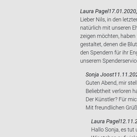
Laura Pagel
17.01.2020,
Lieber Nils, in den let
natürlich mit unseren
zeigen möchten, haben 
gestaltet, denen die Blu
den Spendern für ihr E
unserem Spenderservic
Sonja Joost
11.11.202
Guten Abend, mir stell
Be­liebt­heit ver­lo­r
Der Künst­ler? Für mic
Mit freund­li­chen Grü
Laura Pagel
12.11.
Hallo Sonja, es tut