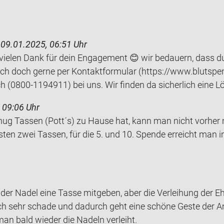
h
09.01.2025, 06:51 Uhr
vielen Dank für dein Engagement 😊 wir bedauern, dass d
ich doch gerne per Kontaktformular (https://www.blutspe
ch (0800-1194911) bei uns. Wir finden da sicherlich eine L
 09:06 Uhr
 Tas­sen (Pott´s) zu Hause hat, kann man nicht vor­her no
­ten zwei Tas­sen, für die 5. und 10. Spen­de er­reicht man in r
der Nadel eine Tasse mit­ge­ben, aber die Ver­lei­hung der Eh
ich sehr scha­de und da­durch geht eine schö­ne Geste der An­
n bald wie­der die Na­deln ver­leiht.