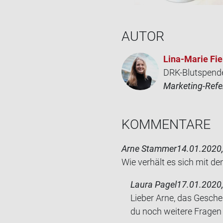
AUTOR
Lina-​Marie Fie
DRK-Blutspend
Marketing-Refe
KOM­MEN­TA­RE
Arne Stammer
14.01.2020,
Wie ver­hält es sich mit de
Laura Pagel
17.01.2020,
Lieber Arne, das Gesche
du noch weitere Fragen