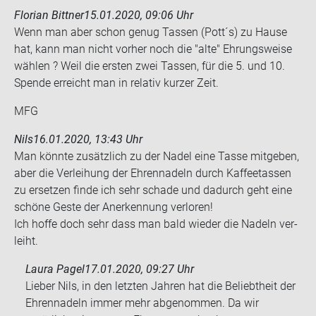
Florian Bittner
15.01.2020, 09:06 Uhr
Wenn man aber schon genug Tas­sen (Pott´s) zu Hause
hat, kann man nicht vor­her noch die "alte" Eh­rungs­wei­se
wäh­len ? Weil die ers­ten zwei Tas­sen, für die 5. und 10.
Spen­de er­reicht man in re­la­tiv kur­zer Zeit.
MFG
Nils
16.01.2020, 13:43 Uhr
Man könn­te zu­sätz­lich zu der Nadel eine Tasse mit­ge­ben,
aber die Ver­lei­hung der Eh­ren­na­deln durch Kaf­fee­tas­sen
zu er­set­zen finde ich sehr scha­de und da­durch geht eine
schö­ne Geste der An­er­ken­nung ver­lo­ren!
Ich hoffe doch sehr dass man bald wie­der die Na­deln ver­
leiht.
Laura Pagel
17.01.2020, 09:27 Uhr
Lieber Nils, in den letzten Jahren hat die Beliebtheit der
Ehrennadeln immer mehr abgenommen. Da wir