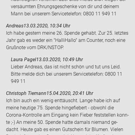
versäumten Ehrungsgeschenke von dir und deinem
Mann bei unserem Servicetelefon: 0800 11 949 11
Andreas
13.03.2020, 10:34 Uhr
Ich habe ges­tern meine 26. Spen­de ge­habt. Zur 25. letz­tes
Jahr gab es weder ein "Hal­li­Hal­lo" am Coun­ter, noch eine
Gruß­no­te vom DRK/NSTOP.
Laura Pagel
13.03.2020, 10:49 Uhr
Lieber Andreas, das ist nicht schön und tut uns Leid.
Bitte melde dich bei unserem Servicetelefon: 0800 11
949 11
Christoph Tiemann
15.04.2020, 20:41 Uhr
Ich bin auch ein wenig ent­täuscht. Lange habe ich auf
meine heu­ti­ge 75. Spen­de hin­ge­fie­bert - ob­wohl die
Corona-​Kontrolle am Ein­gang kein Fie­ber fest­stel­len konn­
te ;-) An meine 50. Spen­de hatte da­mals nie­mand ge­
dacht. Heute gab es einen Gut­schein für Blu­men. Vie­len