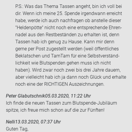
P.S.: Was das Thema Tas­sen an­geht, bin ich voll bei
dir. Wenn ich meine 25. Spen­de ir­gend­wann er­reicht
habe, werde ich auch nach­fra­gen ob an­stel­le die­ser
"Hel­den­pöt­te" nicht noch eine ent­spre­chen­de Eh­ren­
na­del aus den Rest­be­stän­den zu er­hal­ten ist, denn
Tas­sen hab ich genug zu Hause. Kann mir denn
gerne per Post zu­ge­stellt wer­den (weil öf­fent­li­ches
Be­klat­schen und Tam­Tam für eine Selbst­ver­ständ­
lich­keit wie Blut­spen­den gehen muss ich nicht
haben). Wird zwar noch zwei bis drei Jahre dau­ern,
aber viel­leicht hab ich ja dann noch Glück und er­hal­te
noch eine der RICH­TI­GEN Aus­zeich­nun­gen.
Peter Glabutschnik
05.03.2020, 11:22 Uhr
Ich finde die neuen Tas­sen zum Blutspende-​Jubiläum
spit­ze, ich freue mich schon auf die zur Fünf­ten!
Nelli
13.03.2020, 07:37 Uhr
Guten Tag,