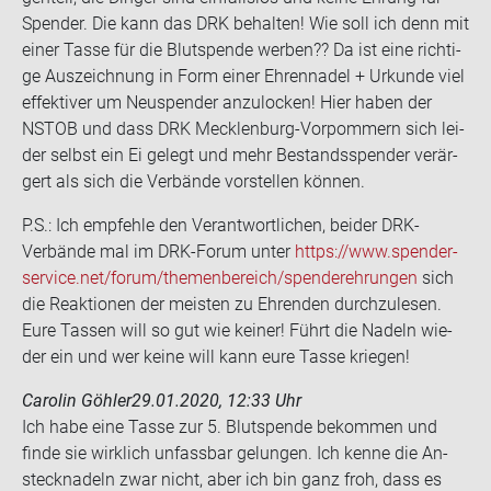
Spen­der. Die kann das DRK be­hal­ten! Wie soll ich denn mit
einer Tasse für die Blut­spen­de wer­ben?? Da ist eine rich­ti­
ge Aus­zeich­nung in Form einer Eh­ren­na­del + Ur­kun­de viel
ef­fek­ti­ver um Neu­spen­der an­zu­lo­cken! Hier haben der
NSTOB und dass DRK Mecklenburg-​Vorpommern sich lei­
der selbst ein Ei ge­legt und mehr Be­stands­spen­der ver­är­
gert als sich die Ver­bän­de vor­stel­len kön­nen.
P.S.: Ich emp­feh­le den Ver­ant­wort­li­chen, bei­der DRK-​
Verbände mal im DRK-​Forum unter
https://www.spen­der­
ser­vice.net/forum/the­men­be­reich/spen­der­eh­run­gen
sich
die Re­ak­tio­nen der meis­ten zu Eh­ren­den durch­zu­le­sen.
Eure Tas­sen will so gut wie kei­ner! Führt die Na­deln wie­
der ein und wer keine will kann eure Tasse krie­gen!
Carolin Göhler
29.01.2020, 12:33 Uhr
Ich habe eine Tasse zur 5. Blut­spen­de be­kom­men und
finde sie wirk­lich un­fass­bar ge­lun­gen. Ich kenne die An­
steck­na­deln zwar nicht, aber ich bin ganz froh, dass es