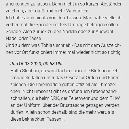
an­er­ken­nen zu las­sen. Dann nicht in so kur­zen Ab­stän­den
zu ehren, aber dafür mit mehr Wich­tig­keit.
Ich halte auch nichts von den Tas­sen. Man hätte viel­leicht
vor­her mal die Spen­der mit­tels Um­fra­ge be­fra­gen sol­len.
Scha­de. Also zu­rück zu den Na­deln oder zur Aus­wahl
Nadel oder Tasse.
Und zu dem was To­bi­as schrieb - Das mit dem Aus­zeich­
nen vor Ort funk­tio­niert immer mal wie­der nicht so rich­tig.
Jan
16.03.2020, 00:58 Uhr
Hallo Ste­phan, du wirst la­chen, aber die Blut­spen­de­eh­
ren­na­deln fal­len unter das Ge­setz für Orden und Eh­ren­
zei­chen. Die Eh­ren­na­deln gel­ten of­fi­zi­ell als Eh­ren­zei­
chen. Nicht um­sonst gibt es dafür auch Or­dens­band­
schnal­len, die beim DRK, der Feu­er­wehr und dem THW
an der Uni­form, über der Brust­ta­sche ge­tra­gen wer­den
dür­fen. Al­lein schon des­halb sind die mehr wert, als
diese be­knack­ten Tas­sen...