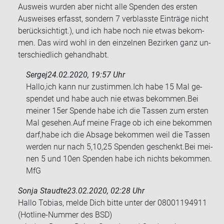
Aus­weis wur­den aber nicht alle Spen­den des ers­ten
Aus­wei­ses er­fasst, son­dern 7 ver­blass­te Ein­trä­ge nicht
be­rück­sich­tigt.), und ich habe noch nie etwas be­kom­
men. Das wird wohl in den ein­zel­nen Be­zir­ken ganz un­
ter­schied­lich ge­hand­habt.
Sergej
24.02.2020, 19:57 Uhr
Hallo,ich kann nur zu­stim­men.Ich habe 15 Mal ge­
spen­det und habe auch nie etwas be­kom­men.Bei
mei­ner 15er Spen­de habe ich die Tas­sen zum ers­ten
Mal ge­se­hen.Auf meine Frage ob ich eine be­kom­men
darf,habe ich die Ab­sa­ge be­kom­men weil die Tas­sen
wer­den nur nach 5,10,25 Spen­den ge­schenkt.Bei mei­
nen 5 und 10en Spen­den habe ich nichts be­kom­men.
MfG
Sonja Staudte
23.02.2020, 02:28 Uhr
Hallo To­bi­as, melde Dich bitte unter der 08001194911
(Hotline-​Nummer des BSD)