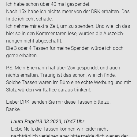
Ich habe schon über 40 mal ge­spen­det.
Nach 15x habe ich nichts mehr von der DRK er­hal­ten. Das
finde ich echt scha­de.
Ich nehme mir extra Zeit, um zu spen­den. Und wie ich das
hier so in den Kom­men­ta­ren lese, wur­den die Aus­zeich­
nun­gen nicht ab­ge­schafft.
Die 3 oder 4 Tas­sen für meine Spen­den würde ich doch
gerne er­hal­ten.
P.S. Mein Ehe­mann hat über 25x ge­spen­det und auch
nichts er­hal­ten. Trau­rig ist das schon, wie ich finde.
Sol­che Tas­sen wären im Büro eine echte Wer­bung und mit
Stolz wür­den wir Kaf­fee dar­aus trin­ken!.
Lie­ber DRK, sen­den Sie mir diese Tas­sen bitte zu.
Danke.
Laura Pagel
13.03.2020, 10:47 Uhr
Liebe Nelli, die Tassen können wir leider nicht
nachträglich verleihen aber bitte melde dich wegen der