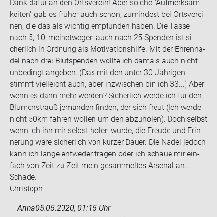
Dank dafür an den Orts­ver­ein! Aber sol­che "Auf­merk­sam­
kei­ten" gab es frü­her auch schon, zu­min­dest bei Orts­ver­ei­
nen, die das als wich­tig emp­fun­den haben. Die Tasse
nach 5, 10, mei­net­we­gen auch nach 25 Spen­den ist si­
cher­lich in Ord­nung als Mo­ti­va­ti­ons­hil­fe. Mit der Eh­ren­na­
del nach drei Blut­spen­den woll­te ich da­mals auch nicht
un­be­dingt an­ge­ben. (Das mit den unter 30-​Jährigen
stimmt viel­leicht auch, aber in­zwi­schen bin ich 33...) Aber
wenn es dann mehr wer­den? Si­cher­lich werde ich für den
Blu­men­strauß je­man­den fin­den, der sich freut (Ich werde
nicht 50km fah­ren wol­len um den ab­zu­ho­len). Doch selbst
wenn ich ihn mir selbst holen würde, die Freu­de und Er­in­
ne­rung wäre si­cher­lich von kur­zer Dauer. Die Nadel je­doch
kann ich lange ent­we­der tra­gen oder ich schaue mir ein­
fach von Zeit zu Zeit mein ge­sam­mel­tes Ar­se­nal an...
Scha­de.
Chris­toph
Anna
05.05.2020, 01:15 Uhr