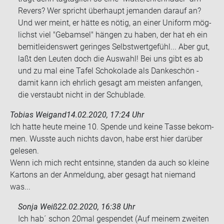
Re­vers? Wer spricht über­haupt je­man­den dar­auf an?
Und wer meint, er hätte es nötig, an einer Uni­form mög­
lichst viel "Gebam­sel" hän­gen zu haben, der hat eh ein
be­mit­lei­dens­wert ge­rin­ges Selbst­wert­ge­fühl... Aber gut,
laßt den Leu­ten doch die Aus­wahl! Bei uns gibt es ab
und zu mal eine Tafel Scho­ko­la­de als Dan­ke­schön -
damit kann ich ehr­lich ge­sagt am meis­ten an­fan­gen,
die ver­staubt nicht in der Schub­la­de.
Tobias Weigand
14.02.2020, 17:24 Uhr
Ich hatte heute meine 10. Spen­de und keine Tasse be­kom­
men. Wuss­te auch nichts davon, habe erst hier dar­über
ge­le­sen.
Wenn ich mich recht ent­sin­ne, stan­den da auch so klei­ne
Kar­tons an der An­mel­dung, aber ge­sagt hat nie­mand
was...
Sonja Weiß
22.02.2020, 16:38 Uhr
Ich hab´ schon 20mal ge­spen­det (Auf mei­nem zwei­ten