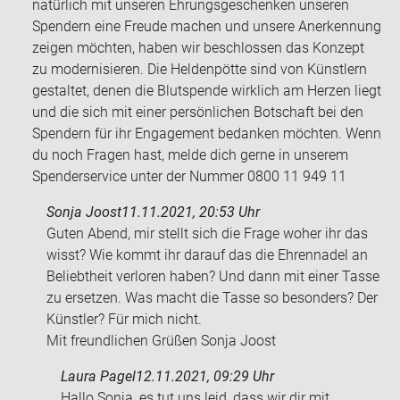
natürlich mit unseren Ehrungsgeschenken unseren
Spendern eine Freude machen und unsere Anerkennung
zeigen möchten, haben wir beschlossen das Konzept
zu modernisieren. Die Heldenpötte sind von Künstlern
gestaltet, denen die Blutspende wirklich am Herzen liegt
und die sich mit einer persönlichen Botschaft bei den
Spendern für ihr Engagement bedanken möchten. Wenn
du noch Fragen hast, melde dich gerne in unserem
Spenderservice unter der Nummer 0800 11 949 11
Sonja Joost
11.11.2021, 20:53 Uhr
Guten Abend, mir stellt sich die Frage woher ihr das
wisst? Wie kommt ihr dar­auf das die Eh­ren­na­del an
Be­liebt­heit ver­lo­ren haben? Und dann mit einer Tasse
zu er­set­zen. Was macht die Tasse so be­son­ders? Der
Künst­ler? Für mich nicht.
Mit freund­li­chen Grü­ßen Sonja Joost
Laura Pagel
12.11.2021, 09:29 Uhr
Hallo Sonja, es tut uns leid, dass wir dir mit