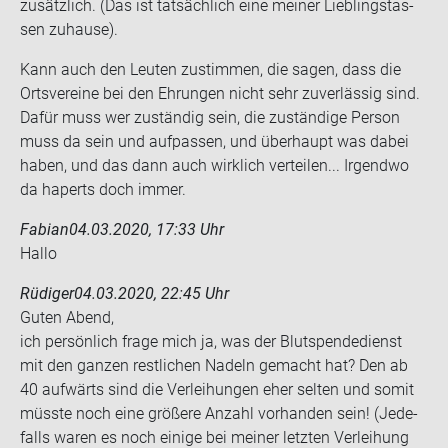
zu­sätz­lich. (Das ist tat­säch­lich eine mei­ner Lieb­lings­tas­
sen zu­hau­se).
Kann auch den Leu­ten zu­stim­men, die sagen, dass die
Orts­ver­ei­ne bei den Eh­run­gen nicht sehr zu­ver­läs­sig sind.
Dafür muss wer zu­stän­dig sein, die zu­stän­di­ge Per­son
muss da sein und auf­pas­sen, und über­haupt was dabei
haben, und das dann auch wirk­lich ver­tei­len... Ir­gend­wo
da ha­perts doch immer.
Fabian
04.03.2020, 17:33 Uhr
Hallo
Rüdiger
04.03.2020, 22:45 Uhr
Guten Abend,
ich per­sön­lich frage mich ja, was der Blut­spen­de­dienst
mit den gan­zen rest­li­chen Na­deln ge­macht hat? Den ab
40 auf­wärts sind die Ver­lei­hun­gen eher sel­ten und somit
müss­te noch eine grö­ße­re An­zahl vor­han­den sein! (Je­de­
falls waren es noch ei­ni­ge bei mei­ner letz­ten Ver­lei­hung