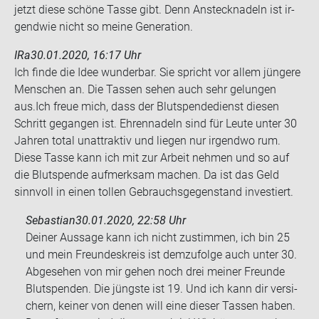
jetzt diese schö­ne Tasse gibt. Denn An­steck­na­deln ist ir­
gend­wie nicht so meine Ge­nera­ti­on.
IRa
30.01.2020, 16:17 Uhr
Ich finde die Idee wun­der­bar. Sie spricht vor allem jün­ge­re
Men­schen an. Die Tas­sen sehen auch sehr ge­lun­gen
aus.Ich freue mich, dass der Blut­spen­de­dienst die­sen
Schritt ge­gan­gen ist. Eh­ren­na­deln sind für Leute unter 30
Jah­ren total un­at­trak­tiv und lie­gen nur ir­gend­wo rum.
Diese Tasse kann ich mit zur Ar­beit neh­men und so auf
die Blut­spen­de auf­merk­sam ma­chen. Da ist das Geld
sinn­voll in einen tol­len Ge­brauchs­ge­gen­stand in­ves­tiert.
Sebastian
30.01.2020, 22:58 Uhr
Dei­ner Aus­sa­ge kann ich nicht zu­stim­men, ich bin 25
und mein Freun­des­kreis ist dem­zu­fol­ge auch unter 30.
Ab­ge­se­hen von mir gehen noch drei mei­ner Freun­de
Blut­spen­den. Die jüngs­te ist 19. Und ich kann dir ver­si­
chern, kei­ner von denen will eine die­ser Tas­sen haben.