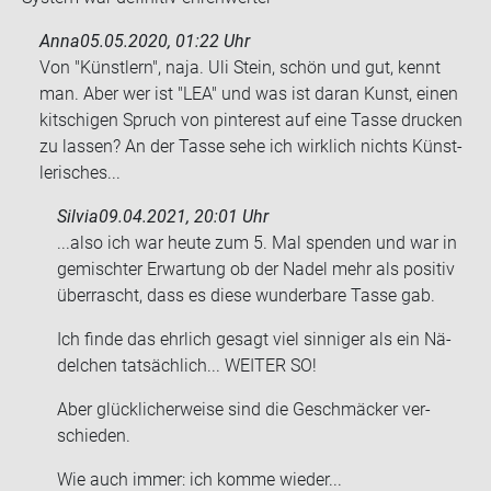
Anna
05.05.2020, 01:22 Uhr
Von "Künst­lern", naja. Uli Stein, schön und gut, kennt
man. Aber wer ist "LEA" und was ist daran Kunst, einen
kit­schi­gen Spruch von pin­te­rest auf eine Tasse dru­cken
zu las­sen? An der Tasse sehe ich wirk­lich nichts Künst­
le­ri­sches...
Silvia
09.04.2021, 20:01 Uhr
...also ich war heute zum 5. Mal spen­den und war in
ge­misch­ter Er­war­tung ob der Nadel mehr als po­si­tiv
über­rascht, dass es diese wun­der­ba­re Tasse gab.
Ich finde das ehr­lich ge­sagt viel sin­ni­ger als ein Nä­
del­chen tat­säch­lich... WEI­TER SO!
Aber glück­li­cher­wei­se sind die Ge­schmä­cker ver­
schie­den.
Wie auch immer: ich komme wie­der...