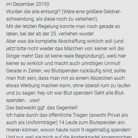
im De­zem­ber 2019)!
Wur­den die alle ent­sorgt? (Wäre eine grö­ße­re Geld­ver­
schwen­dung, als diese noch zu ver­lei­hen!).
Mit der letz­ten Re­ge­lung konn­te man noch ge­ra­de so
leben, bei der ab der 25. ver­lie­hen wurde!
Aber was die kom­plet­te Ab­schaf­fung wirk­lich soll (und
jetzt bitte nicht wie­der das Mär­chen von: kei­ner will die
Din­ger mehr! Das ist keine reale Be­grün­dung!), weiß hier
kei­ner so wirk­lich und macht auch un­nö­ti­gen Unmut!
Ge­ra­de in Zei­ten, wo Blut­spen­den rück­läu­fig sind, soll­te
man froh sein, dass man mit so einem Ab­zei­chen auch
etwas Wer­bung ma­chen kann, ohne über­all rum zu lau­fen
und zu sagen: hey ich war Blut spen­den! Geht alle Blut­
spen­den... usw!
Das be­zweckt ggf. das Ge­gen­teil!
Ich habe durch das öf­fent­li­che Tra­gen (so­wohl Pri­vat als
auch als Uni­form­trä­ger) 14 Leute zum Blut­spen­den ani­
mie­ren kön­nen, wovon heute noch 9 re­gel­mä­ßig spen­den!
Und nur, weil sie mich auf die An­steck­na­del an­ge­spro­chen