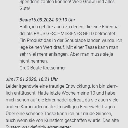
Spenderin zählen können! Viele Grüße und alles
Gute!
Beate
16.09.2024, 09:10 Uhr
Hallo, ich ge­hö­re auch zu denen, die eine Eh­ren­na­
del als RAUS GE­SCHMIS­SE­NES GELD be­trach­tet.
Ein Pro­dukt das in der Schub­la­de lan­den würde. Ich
lege kei­nen Wert drauf. Mit einer Tasse kann man
sehr viel mehr an­fan­gen. Aber man muss sie ja
nicht neh­men.
Gruß Beate Kret­sch­mer
Jim
17.01.2020, 16:21 Uhr
Lei­der ir­gend­wie eine trau­ri­ge Ent­wick­lung, ich bin ziem­
lich ent­täuscht. Hatte letz­te Woche meine 10 und habe
mich schon auf die Eh­ren­na­del ge­freut, da sie auch viele
an­de­re Ka­me­ra­den in der frei­wil­li­gen Feu­er­wehr tra­gen.
Über eine schnö­de Tasse kann ich nur müde Grin­sen,
auch wenn sie von Künst­lern ge­schaf­fen wurde. Das alte
Sys­tem war de­fi­ni­tiv eh­ren­wer­ter