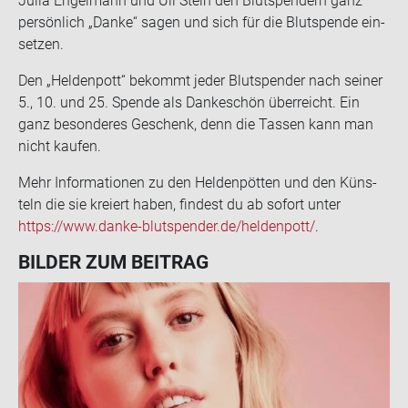
Julia En­gel­mann und Uli Stein den Blut­spen­dern ganz
per­sön­lich „Danke“ sagen und sich für die Blut­spen­de ein­
set­zen.
Den „Hel­den­pott“ be­kommt jeder Blut­spen­der nach sei­ner
5., 10. und 25. Spen­de als Dan­ke­schön über­reicht. Ein
ganz be­son­de­res Ge­schenk, denn die Tas­sen kann man
nicht kau­fen.
Mehr In­for­ma­tio­nen zu den Hel­den­pöt­ten und den Küns­
teln die sie kre­iert haben, fin­dest du ab so­fort unter
https://www.danke-​blutspender.de/hel­den­pott/
.
BIL­DER ZUM BEI­TRAG