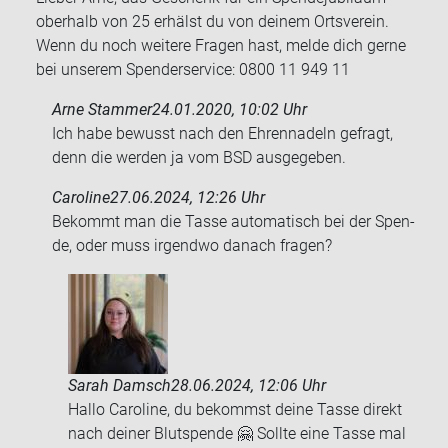
oberhalb von 25 erhälst du von deinem Ortsverein.
Wenn du noch weitere Fragen hast, melde dich gerne
bei unserem Spenderservice: 0800 11 949 11
Arne Stammer
24.01.2020, 10:02 Uhr
Ich habe be­wusst nach den Eh­ren­na­deln ge­fragt,
denn die wer­den ja vom BSD aus­ge­ge­ben.
Caroline
27.06.2024, 12:26 Uhr
Be­kommt man die Tasse au­to­ma­tisch bei der Spen­
de, oder muss ir­gend­wo da­nach fra­gen?
Sarah Damsch
28.06.2024, 12:06 Uhr
Hallo Caroline, du bekommst deine Tasse direkt
nach deiner Blutspende 🤗 Sollte eine Tasse mal