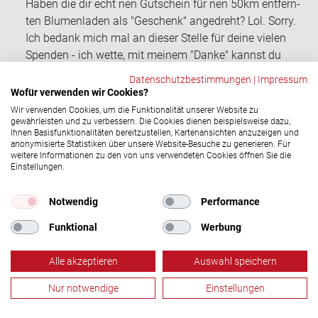
Haben die dir echt nen Gut­schein für nen 50km ent­fern­
ten Blu­men­la­den als "Ge­schenk" an­ge­dreht? Lol. Sorry.
Ich be­dank mich mal an die­ser Stel­le für deine vie­len
Spen­den - ich wette, mit mei­nem "Danke" kannst du
mehr an­fan­gen als mit dem "Ge­schenk".
Datenschutzbestimmungen
|
Impressum
Wofür verwenden wir Cookies?
Tanja
15.05.2020, 11:14 Uhr
Wir verwenden Cookies, um die Funktionalität unserer Website zu
Hallo,
gewährleisten und zu verbessern. Die Cookies dienen beispielsweise dazu,
Ich habe sehr freund­lich meine erste Tasse er­hal­ten und
Ihnen Basisfunktionalitäten bereitzustellen, Kartenansichten anzuzeigen und
anonymisierte Statistiken über unsere Website-Besuche zu generieren. Für
kann damit de­fi­ni­tiv mehr an­fan­gen als mit einer Eh­ren­na­
weitere Informationen zu den von uns verwendeten Cookies öffnen Sie die
del.
Einstellungen.
Ich hätte mich al­ler­dings über einen Held*Innen Pott noch
Notwendig
Performance
mehr ge­freut!
Funktional
Werbung
Dana
06.08.2020, 07:30 Uhr
Hallo,
Alle akzeptieren
Auswahl speichern
Scha­de dass das Sys­tem der Eh­rung von 1999 ge­än­dert
wurde. Bitte ver­steht mich nicht falsch, gro­ßes Lob an die
Nur notwendige
Einstellungen
Künst­ler.
Blutspende
Termine
Aktuelles
Menü
Ich hätte nur gerne wei­ter­hin eine Nadel. Kann man diese