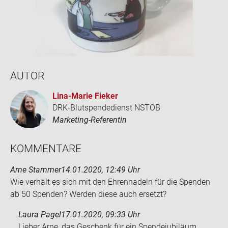
AUTOR
Lina-​Marie Fie­ker
DRK-Blutspendedienst NSTOB
Marketing-Referentin
KOM­MEN­TA­RE
Arne Stammer
14.01.2020, 12:49 Uhr
Wie ver­hält es sich mit den Eh­ren­na­deln für die Spen­den
ab 50 Spen­den? Wer­den diese auch er­setzt?
Laura Pagel
17.01.2020, 09:33 Uhr
Lieber Arne, das Geschenk für ein Spendejubiläum