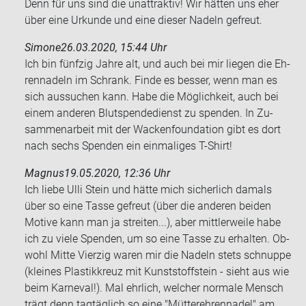
Denn für uns sind die un­at­trak­tiv! Wir hät­ten uns eher
über eine Ur­kun­de und eine die­ser Na­deln ge­freut.
Simone
26.03.2020, 15:44 Uhr
Ich bin fünf­zig Jahre alt, und auch bei mir lie­gen die Eh­
ren­na­deln im Schrank. Finde es bes­ser, wenn man es
sich aus­su­chen kann. Habe die Mög­lich­keit, auch bei
einem an­de­ren Blut­spen­de­dienst zu spen­den. In Zu­
sam­men­ar­beit mit der Wa­cken­founda­ti­on gibt es dort
nach sechs Spen­den ein ein­ma­li­ges T-​Shirt!
Magnus
19.05.2020, 12:36 Uhr
Ich liebe Ulli Stein und hätte mich si­cher­lich da­mals
über so eine Tasse ge­freut (über die an­de­ren bei­den
Mo­ti­ve kann man ja strei­ten...), aber mitt­ler­wei­le habe
ich zu viele Spen­den, um so eine Tasse zu er­hal­ten. Ob­
wohl Mitte Vier­zig waren mir die Na­deln stets schnup­pe
(klei­nes Plas­tik­kreuz mit Kunst­stoff­stein - sieht aus wie
beim Kar­ne­val!). Mal ehr­lich, wel­cher nor­ma­le Mensch
trägt denn tag­täg­lich so eine "Müt­ter­eh­ren­na­del" am