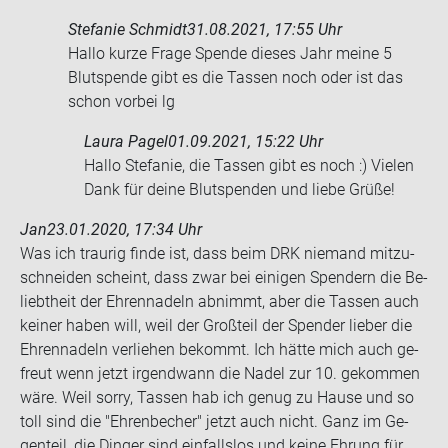
Stefanie Schmidt
31.08.2021, 17:55 Uhr
Hallo kurze Frage Spen­de die­ses Jahr meine 5
Blut­spen­de gibt es die Tas­sen noch oder ist das
schon vor­bei lg
Laura Pagel
01.09.2021, 15:22 Uhr
Hallo Stefanie, die Tassen gibt es noch :) Vielen
Dank für deine Blutspenden und liebe Grüße!
Jan
23.01.2020, 17:34 Uhr
Was ich trau­rig finde ist, dass beim DRK nie­mand mit­zu­
schnei­den scheint, dass zwar bei ei­ni­gen Spen­dern die Be­
liebt­heit der Eh­ren­na­deln ab­nimmt, aber die Tas­sen auch
kei­ner haben will, weil der Groß­teil der Spen­der lie­ber die
Eh­ren­na­deln ver­lie­hen be­kommt. Ich hätte mich auch ge­
freut wenn jetzt ir­gend­wann die Nadel zur 10. ge­kom­men
wäre. Weil sorry, Tas­sen hab ich genug zu Hause und so
toll sind die "Eh­ren­be­cher" jetzt auch nicht. Ganz im Ge­
gen­teil, die Din­ger sind ein­falls­los und keine Eh­rung für