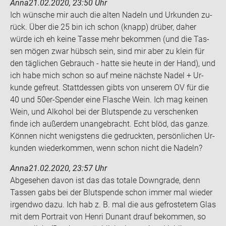
Anna
21.02.2020, 23:50 Uhr
Ich wün­sche mir auch die alten Na­deln und Ur­kun­den zu­
rück. Über die 25 bin ich schon (knapp) drü­ber, daher
würde ich eh keine Tasse mehr be­kom­men (und die Tas­
sen mögen zwar hübsch sein, sind mir aber zu klein für
den täg­li­chen Ge­brauch - hatte sie heute in der Hand), und
ich habe mich schon so auf meine nächs­te Nadel + Ur­
kun­de ge­freut. Statt­des­sen gibts von un­se­rem OV für die
40 und 50er-​Spender eine Fla­sche Wein. Ich mag kei­nen
Wein, und Al­ko­hol bei der Blut­spen­de zu ver­schen­ken
finde ich au­ßer­dem un­an­ge­bracht. Echt blöd, das ganze.
Kön­nen nicht we­nigs­tens die ge­druck­ten, per­sön­li­chen Ur­
kun­den wie­der­kom­men, wenn schon nicht die Na­deln?
Anna
21.02.2020, 23:57 Uhr
Ab­ge­se­hen davon ist das das to­ta­le Down­gra­de, denn
Tas­sen gabs bei der Blut­spen­de schon immer mal wie­der
ir­gend­wo dazu. Ich hab z. B. mal die aus ge­fros­te­tem Glas
mit dem Por­trait von Henri Dun­ant drauf be­kom­men, so