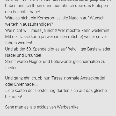
haben und ich Ihnen dann aus­führ­lich über das Blut­spen­
den be­rich­tet habe!
Wäre es nicht ein Kom­pro­miss, die Na­deln auf Wunsch
wei­ter­hin aus­zu­hän­di­gen?
Wer nicht will, muss ja nicht! Wer möch­te, kann wei­ter­hin!
Mit der Tasse kann ja (wer sie den möch­te) wei­ter so ver­
fah­ren wer­den!
Und ab der 50. Spen­de gibt es auf frei­wil­li­ger Basis wie­der
Nadel und Ur­kun­de!
Somit wären Geg­ner und Be­für­wor­ter glei­cher­ma­ßen zu­
frie­den!
Und ganz ehr­lich, ob nun Tasse, nor­ma­le An­steck­na­del
oder Eh­ren­na­del...
...die kos­ten der Her­stel­lung dürf­ten sich auf das glei­che
be­lau­fen!
Sehe man es, als ex­klu­si­ven Wer­be­ar­ti­kel...