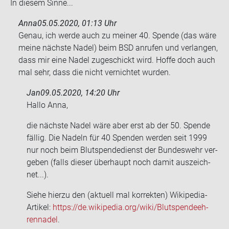
In die­sem Sinne...
Anna
05.05.2020, 01:13 Uhr
Genau, ich werde auch zu mei­ner 40. Spen­de (das wäre
meine nächs­te Nadel) beim BSD an­ru­fen und ver­lan­gen,
dass mir eine Nadel zu­ge­schickt wird. Hoffe doch auch
mal sehr, dass die nicht ver­nich­tet wur­den.
Jan
09.05.2020, 14:20 Uhr
Hallo Anna,
die nächs­te Nadel wäre aber erst ab der 50. Spen­de
fäl­lig. Die Na­deln für 40 Spen­den wer­den seit 1999
nur noch beim Blut­spen­de­dienst der Bun­des­wehr ver­
ge­ben (falls die­ser über­haupt noch damit aus­zeich­
net...).
Siehe hier­zu den (ak­tu­ell mal kor­rek­ten) Wikipedia-​
Artikel:
https://de.wi­ki­pe­dia.org/wiki/Blut­spen­de­eh­
ren­na­del
.