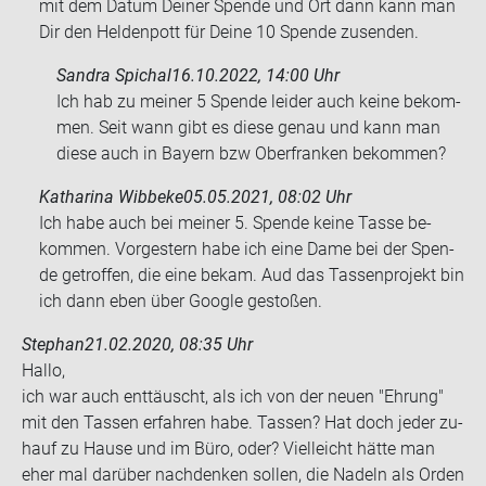
mit dem Datum Dei­ner Spen­de und Ort dann kann man
Dir den Hel­den­pott für Deine 10 Spen­de zu­sen­den.
Sandra Spichal
16.10.2022, 14:00 Uhr
Ich hab zu mei­ner 5 Spen­de lei­der auch keine be­kom­
men. Seit wann gibt es diese genau und kann man
diese auch in Bay­ern bzw Ober­fran­ken be­kom­men?
Katharina Wibbeke
05.05.2021, 08:02 Uhr
Ich habe auch bei mei­ner 5. Spen­de keine Tasse be­
kom­men. Vor­ges­tern habe ich eine Dame bei der Spen­
de ge­trof­fen, die eine bekam. Aud das Tas­sen­pro­jekt bin
ich dann eben über Goog­le ge­sto­ßen.
Stephan
21.02.2020, 08:35 Uhr
Hallo,
ich war auch ent­täuscht, als ich von der neuen "Eh­rung"
mit den Tas­sen er­fah­ren habe. Tas­sen? Hat doch jeder zu­
hauf zu Hause und im Büro, oder? Viel­leicht hätte man
eher mal dar­über nach­den­ken sol­len, die Na­deln als Orden