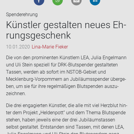
Spenderehrung
Künst­ler ge­stal­ten neues Eh­
rungs­ge­schenk
10.01.2020
Lina-Marie Fieker
Die von den pro­mi­nen­ten Künst­lern LEA, Julia En­gel­mann
und Uli Stein spe­zi­ell für DRK-​Blutspender ge­stal­te­ten
Tas­sen, wer­den ab so­fort im NSTOB-​Gebiet und
Mecklenburg-​Vorpommern an Ju­bi­lä­ums­spen­der über­ge­
ben, um sie für ihre re­gel­mä­ßi­gen Blut­spen­den aus­zu­
zeich­nen.
Die drei en­ga­gier­ten Künst­ler, die alle mit viel Herz­blut hin­
ter dem Pro­jekt „Hel­den­pott“ und dem Thema Blut­spen­de
ste­hen, haben je­weils eine der drei Ju­bi­lä­umstas­sen
selbst ge­stal­tet. Ent­stan­den sind Tas­sen, mit denen LEA,