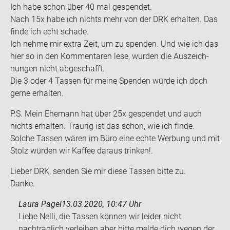
Ich habe schon über 40 mal ge­spen­det.
Nach 15x habe ich nichts mehr von der DRK er­hal­ten. Das
finde ich echt scha­de.
Ich nehme mir extra Zeit, um zu spen­den. Und wie ich das
hier so in den Kom­men­ta­ren lese, wur­den die Aus­zeich­
nun­gen nicht ab­ge­schafft.
Die 3 oder 4 Tas­sen für meine Spen­den würde ich doch
gerne er­hal­ten.
P.S. Mein Ehe­mann hat über 25x ge­spen­det und auch
nichts er­hal­ten. Trau­rig ist das schon, wie ich finde.
Sol­che Tas­sen wären im Büro eine echte Wer­bung und mit
Stolz wür­den wir Kaf­fee dar­aus trin­ken!.
Lie­ber DRK, sen­den Sie mir diese Tas­sen bitte zu.
Danke.
Laura Pagel
13.03.2020, 10:47 Uhr
Liebe Nelli, die Tassen können wir leider nicht
nachträglich verleihen aber bitte melde dich wegen der