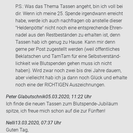
P.S.: Was das Thema Tas­sen an­geht, bin ich voll bei
dir. Wenn ich meine 25. Spen­de ir­gend­wann er­reicht
habe, werde ich auch nach­fra­gen ob an­stel­le die­ser
"Hel­den­pöt­te" nicht noch eine ent­spre­chen­de Eh­ren­
na­del aus den Rest­be­stän­den zu er­hal­ten ist, denn
Tas­sen hab ich genug zu Hause. Kann mir denn
gerne per Post zu­ge­stellt wer­den (weil öf­fent­li­ches
Be­klat­schen und Tam­Tam für eine Selbst­ver­ständ­
lich­keit wie Blut­spen­den gehen muss ich nicht
haben). Wird zwar noch zwei bis drei Jahre dau­ern,
aber viel­leicht hab ich ja dann noch Glück und er­hal­te
noch eine der RICH­TI­GEN Aus­zeich­nun­gen.
Peter Glabutschnik
05.03.2020, 11:22 Uhr
Ich finde die neuen Tas­sen zum Blutspende-​Jubiläum
spit­ze, ich freue mich schon auf die zur Fünf­ten!
Nelli
13.03.2020, 07:37 Uhr
Guten Tag,