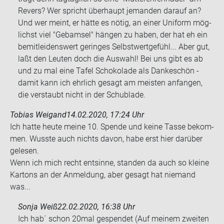
Re­vers? Wer spricht über­haupt je­man­den dar­auf an?
Und wer meint, er hätte es nötig, an einer Uni­form mög­
lichst viel "Gebam­sel" hän­gen zu haben, der hat eh ein
be­mit­lei­dens­wert ge­rin­ges Selbst­wert­ge­fühl... Aber gut,
laßt den Leu­ten doch die Aus­wahl! Bei uns gibt es ab
und zu mal eine Tafel Scho­ko­la­de als Dan­ke­schön -
damit kann ich ehr­lich ge­sagt am meis­ten an­fan­gen,
die ver­staubt nicht in der Schub­la­de.
Tobias Weigand
14.02.2020, 17:24 Uhr
Ich hatte heute meine 10. Spen­de und keine Tasse be­kom­
men. Wuss­te auch nichts davon, habe erst hier dar­über
ge­le­sen.
Wenn ich mich recht ent­sin­ne, stan­den da auch so klei­ne
Kar­tons an der An­mel­dung, aber ge­sagt hat nie­mand
was...
Sonja Weiß
22.02.2020, 16:38 Uhr
Ich hab´ schon 20mal ge­spen­det (Auf mei­nem zwei­ten