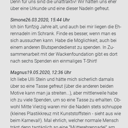
Denn für uns sind die un­at­trak­tiv! Wir hät­ten uns eher
über eine Ur­kun­de und eine die­ser Na­deln ge­freut.
Simone
26.03.2020, 15:44 Uhr
Ich bin fünf­zig Jahre alt, und auch bei mir lie­gen die Eh­
ren­na­deln im Schrank. Finde es bes­ser, wenn man es
sich aus­su­chen kann. Habe die Mög­lich­keit, auch bei
einem an­de­ren Blut­spen­de­dienst zu spen­den. In Zu­
sam­men­ar­beit mit der Wa­cken­founda­ti­on gibt es dort
nach sechs Spen­den ein ein­ma­li­ges T-​Shirt!
Magnus
19.05.2020, 12:36 Uhr
Ich liebe Ulli Stein und hätte mich si­cher­lich da­mals
über so eine Tasse ge­freut (über die an­de­ren bei­den
Mo­ti­ve kann man ja strei­ten...), aber mitt­ler­wei­le habe
ich zu viele Spen­den, um so eine Tasse zu er­hal­ten. Ob­
wohl Mitte Vier­zig waren mir die Na­deln stets schnup­pe
(klei­nes Plas­tik­kreuz mit Kunst­stoff­stein - sieht aus wie
beim Kar­ne­val!). Mal ehr­lich, wel­cher nor­ma­le Mensch
trägt denn tag­täg­lich so eine "Müt­ter­eh­ren­na­del" am