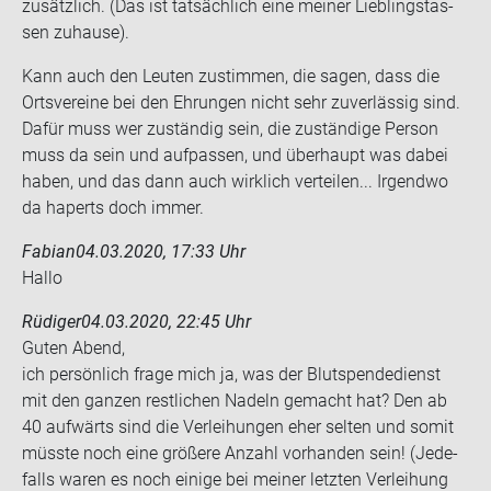
zu­sätz­lich. (Das ist tat­säch­lich eine mei­ner Lieb­lings­tas­
sen zu­hau­se).
Kann auch den Leu­ten zu­stim­men, die sagen, dass die
Orts­ver­ei­ne bei den Eh­run­gen nicht sehr zu­ver­läs­sig sind.
Dafür muss wer zu­stän­dig sein, die zu­stän­di­ge Per­son
muss da sein und auf­pas­sen, und über­haupt was dabei
haben, und das dann auch wirk­lich ver­tei­len... Ir­gend­wo
da ha­perts doch immer.
Fabian
04.03.2020, 17:33 Uhr
Hallo
Rüdiger
04.03.2020, 22:45 Uhr
Guten Abend,
ich per­sön­lich frage mich ja, was der Blut­spen­de­dienst
mit den gan­zen rest­li­chen Na­deln ge­macht hat? Den ab
40 auf­wärts sind die Ver­lei­hun­gen eher sel­ten und somit
müss­te noch eine grö­ße­re An­zahl vor­han­den sein! (Je­de­
falls waren es noch ei­ni­ge bei mei­ner letz­ten Ver­lei­hung