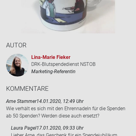
AUTOR
Lina-​Marie Fie­ker
DRK-Blutspendedienst NSTOB
Marketing-Referentin
KOM­MEN­TA­RE
Arne Stammer
14.01.2020, 12:49 Uhr
Wie ver­hält es sich mit den Eh­ren­na­deln für die Spen­den
ab 50 Spen­den? Wer­den diese auch er­setzt?
Laura Pagel
17.01.2020, 09:33 Uhr
Lieber Arne, das Geschenk für ein Spendejubiläum