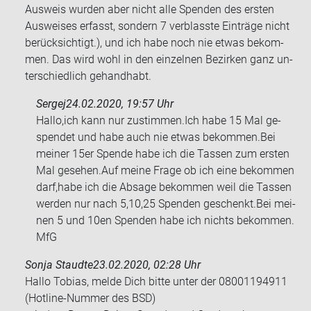
Aus­weis wur­den aber nicht alle Spen­den des ers­ten
Aus­wei­ses er­fasst, son­dern 7 ver­blass­te Ein­trä­ge nicht
be­rück­sich­tigt.), und ich habe noch nie etwas be­kom­
men. Das wird wohl in den ein­zel­nen Be­zir­ken ganz un­
ter­schied­lich ge­hand­habt.
Sergej
24.02.2020, 19:57 Uhr
Hallo,ich kann nur zu­stim­men.Ich habe 15 Mal ge­
spen­det und habe auch nie etwas be­kom­men.Bei
mei­ner 15er Spen­de habe ich die Tas­sen zum ers­ten
Mal ge­se­hen.Auf meine Frage ob ich eine be­kom­men
darf,habe ich die Ab­sa­ge be­kom­men weil die Tas­sen
wer­den nur nach 5,10,25 Spen­den ge­schenkt.Bei mei­
nen 5 und 10en Spen­den habe ich nichts be­kom­men.
MfG
Sonja Staudte
23.02.2020, 02:28 Uhr
Hallo To­bi­as, melde Dich bitte unter der 08001194911
(Hotline-​Nummer des BSD)