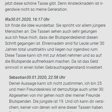
jetzt diese schö­ne Tasse gibt. Denn An­steck­na­deln ist ir­
gend­wie nicht so meine Ge­nera­ti­on.
IRa
30.01.2020, 16:17 Uhr
Ich finde die Idee wun­der­bar. Sie spricht vor allem jün­ge­re
Men­schen an. Die Tas­sen sehen auch sehr ge­lun­gen
aus.Ich freue mich, dass der Blut­spen­de­dienst die­sen
Schritt ge­gan­gen ist. Eh­ren­na­deln sind für Leute unter 30
Jah­ren total un­at­trak­tiv und lie­gen nur ir­gend­wo rum.
Diese Tasse kann ich mit zur Ar­beit neh­men und so auf
die Blut­spen­de auf­merk­sam ma­chen. Da ist das Geld
sinn­voll in einen tol­len Ge­brauchs­ge­gen­stand in­ves­tiert.
Sebastian
30.01.2020, 22:58 Uhr
Dei­ner Aus­sa­ge kann ich nicht zu­stim­men, ich bin 25
und mein Freun­des­kreis ist dem­zu­fol­ge auch unter 30.
Ab­ge­se­hen von mir gehen noch drei mei­ner Freun­de
Blut­spen­den. Die jüngs­te ist 19. Und ich kann dir ver­si­
chern, kei­ner von denen will eine die­ser Tas­sen haben.