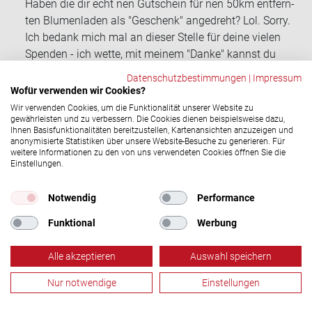
Haben die dir echt nen Gut­schein für nen 50km ent­fern­
ten Blu­men­la­den als "Ge­schenk" an­ge­dreht? Lol. Sorry.
Ich be­dank mich mal an die­ser Stel­le für deine vie­len
Spen­den - ich wette, mit mei­nem "Danke" kannst du
mehr an­fan­gen als mit dem "Ge­schenk".
Datenschutzbestimmungen
|
Impressum
Wofür verwenden wir Cookies?
Tanja
15.05.2020, 11:14 Uhr
Wir verwenden Cookies, um die Funktionalität unserer Website zu
Hallo,
gewährleisten und zu verbessern. Die Cookies dienen beispielsweise dazu,
Ich habe sehr freund­lich meine erste Tasse er­hal­ten und
Ihnen Basisfunktionalitäten bereitzustellen, Kartenansichten anzuzeigen und
anonymisierte Statistiken über unsere Website-Besuche zu generieren. Für
kann damit de­fi­ni­tiv mehr an­fan­gen als mit einer Eh­ren­na­
weitere Informationen zu den von uns verwendeten Cookies öffnen Sie die
del.
Einstellungen.
Ich hätte mich al­ler­dings über einen Held*Innen Pott noch
Notwendig
Performance
mehr ge­freut!
Funktional
Werbung
Dana
06.08.2020, 07:30 Uhr
Hallo,
Alle akzeptieren
Auswahl speichern
Scha­de dass das Sys­tem der Eh­rung von 1999 ge­än­dert
wurde. Bitte ver­steht mich nicht falsch, gro­ßes Lob an die
Nur notwendige
Einstellungen
Künst­ler.
Blutspende
Termine
Aktuelles
Menü
Ich hätte nur gerne wei­ter­hin eine Nadel. Kann man diese