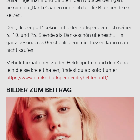
Julia En­gel­mann und Uli Stein den Blut­spen­dern ganz
per­sön­lich „Danke“ sagen und sich für die Blut­spen­de ein­
set­zen.
Den „Hel­den­pott“ be­kommt jeder Blut­spen­der nach sei­ner
5., 10. und 25. Spen­de als Dan­ke­schön über­reicht. Ein
ganz be­son­de­res Ge­schenk, denn die Tas­sen kann man
nicht kau­fen.
Mehr In­for­ma­tio­nen zu den Hel­den­pöt­ten und den Küns­
teln die sie kre­iert haben, fin­dest du ab so­fort unter
https://www.danke-​blutspender.de/hel­den­pott/
.
BIL­DER ZUM BEI­TRAG