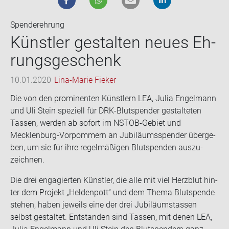
Spenderehrung
Künst­ler ge­stal­ten neues Eh­
rungs­ge­schenk
10.01.2020
Lina-Marie Fieker
Die von den pro­mi­nen­ten Künst­lern LEA, Julia En­gel­mann
und Uli Stein spe­zi­ell für DRK-​Blutspender ge­stal­te­ten
Tas­sen, wer­den ab so­fort im NSTOB-​Gebiet und
Mecklenburg-​Vorpommern an Ju­bi­lä­ums­spen­der über­ge­
ben, um sie für ihre re­gel­mä­ßi­gen Blut­spen­den aus­zu­
zeich­nen.
Die drei en­ga­gier­ten Künst­ler, die alle mit viel Herz­blut hin­
ter dem Pro­jekt „Hel­den­pott“ und dem Thema Blut­spen­de
ste­hen, haben je­weils eine der drei Ju­bi­lä­umstas­sen
selbst ge­stal­tet. Ent­stan­den sind Tas­sen, mit denen LEA,