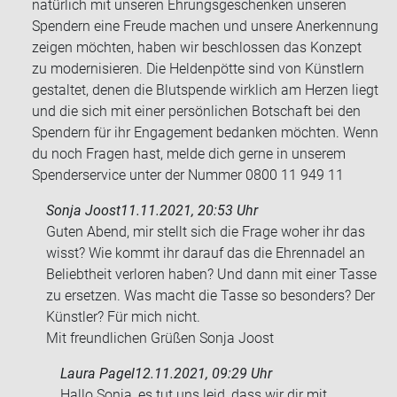
natürlich mit unseren Ehrungsgeschenken unseren
Spendern eine Freude machen und unsere Anerkennung
zeigen möchten, haben wir beschlossen das Konzept
zu modernisieren. Die Heldenpötte sind von Künstlern
gestaltet, denen die Blutspende wirklich am Herzen liegt
und die sich mit einer persönlichen Botschaft bei den
Spendern für ihr Engagement bedanken möchten. Wenn
du noch Fragen hast, melde dich gerne in unserem
Spenderservice unter der Nummer 0800 11 949 11
Sonja Joost
11.11.2021, 20:53 Uhr
Guten Abend, mir stellt sich die Frage woher ihr das
wisst? Wie kommt ihr dar­auf das die Eh­ren­na­del an
Be­liebt­heit ver­lo­ren haben? Und dann mit einer Tasse
zu er­set­zen. Was macht die Tasse so be­son­ders? Der
Künst­ler? Für mich nicht.
Mit freund­li­chen Grü­ßen Sonja Joost
Laura Pagel
12.11.2021, 09:29 Uhr
Hallo Sonja, es tut uns leid, dass wir dir mit