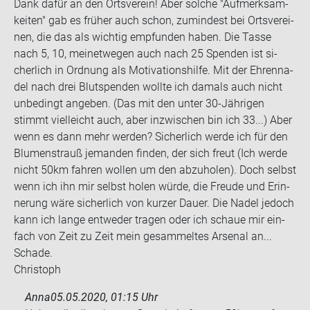
Dank dafür an den Orts­ver­ein! Aber sol­che "Auf­merk­sam­
kei­ten" gab es frü­her auch schon, zu­min­dest bei Orts­ver­ei­
nen, die das als wich­tig emp­fun­den haben. Die Tasse
nach 5, 10, mei­net­we­gen auch nach 25 Spen­den ist si­
cher­lich in Ord­nung als Mo­ti­va­ti­ons­hil­fe. Mit der Eh­ren­na­
del nach drei Blut­spen­den woll­te ich da­mals auch nicht
un­be­dingt an­ge­ben. (Das mit den unter 30-​Jährigen
stimmt viel­leicht auch, aber in­zwi­schen bin ich 33...) Aber
wenn es dann mehr wer­den? Si­cher­lich werde ich für den
Blu­men­strauß je­man­den fin­den, der sich freut (Ich werde
nicht 50km fah­ren wol­len um den ab­zu­ho­len). Doch selbst
wenn ich ihn mir selbst holen würde, die Freu­de und Er­in­
ne­rung wäre si­cher­lich von kur­zer Dauer. Die Nadel je­doch
kann ich lange ent­we­der tra­gen oder ich schaue mir ein­
fach von Zeit zu Zeit mein ge­sam­mel­tes Ar­se­nal an...
Scha­de.
Chris­toph
Anna
05.05.2020, 01:15 Uhr