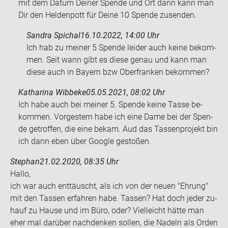
mit dem Datum Dei­ner Spen­de und Ort dann kann man
Dir den Hel­den­pott für Deine 10 Spen­de zu­sen­den.
Sandra Spichal
16.10.2022, 14:00 Uhr
Ich hab zu mei­ner 5 Spen­de lei­der auch keine be­kom­
men. Seit wann gibt es diese genau und kann man
diese auch in Bay­ern bzw Ober­fran­ken be­kom­men?
Katharina Wibbeke
05.05.2021, 08:02 Uhr
Ich habe auch bei mei­ner 5. Spen­de keine Tasse be­
kom­men. Vor­ges­tern habe ich eine Dame bei der Spen­
de ge­trof­fen, die eine bekam. Aud das Tas­sen­pro­jekt bin
ich dann eben über Goog­le ge­sto­ßen.
Stephan
21.02.2020, 08:35 Uhr
Hallo,
ich war auch ent­täuscht, als ich von der neuen "Eh­rung"
mit den Tas­sen er­fah­ren habe. Tas­sen? Hat doch jeder zu­
hauf zu Hause und im Büro, oder? Viel­leicht hätte man
eher mal dar­über nach­den­ken sol­len, die Na­deln als Orden