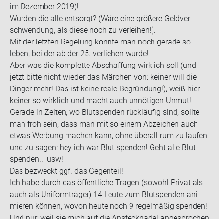
im De­zem­ber 2019)!
Wur­den die alle ent­sorgt? (Wäre eine grö­ße­re Geld­ver­
schwen­dung, als diese noch zu ver­lei­hen!).
Mit der letz­ten Re­ge­lung konn­te man noch ge­ra­de so
leben, bei der ab der 25. ver­lie­hen wurde!
Aber was die kom­plet­te Ab­schaf­fung wirk­lich soll (und
jetzt bitte nicht wie­der das Mär­chen von: kei­ner will die
Din­ger mehr! Das ist keine reale Be­grün­dung!), weiß hier
kei­ner so wirk­lich und macht auch un­nö­ti­gen Unmut!
Ge­ra­de in Zei­ten, wo Blut­spen­den rück­läu­fig sind, soll­te
man froh sein, dass man mit so einem Ab­zei­chen auch
etwas Wer­bung ma­chen kann, ohne über­all rum zu lau­fen
und zu sagen: hey ich war Blut spen­den! Geht alle Blut­
spen­den... usw!
Das be­zweckt ggf. das Ge­gen­teil!
Ich habe durch das öf­fent­li­che Tra­gen (so­wohl Pri­vat als
auch als Uni­form­trä­ger) 14 Leute zum Blut­spen­den ani­
mie­ren kön­nen, wovon heute noch 9 re­gel­mä­ßig spen­den!
Und nur, weil sie mich auf die An­steck­na­del an­ge­spro­chen