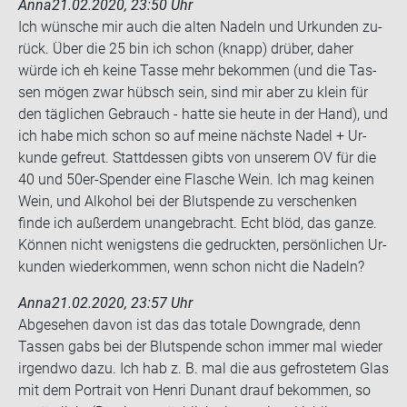
Anna
21.02.2020, 23:50 Uhr
Ich wün­sche mir auch die alten Na­deln und Ur­kun­den zu­
rück. Über die 25 bin ich schon (knapp) drü­ber, daher
würde ich eh keine Tasse mehr be­kom­men (und die Tas­
sen mögen zwar hübsch sein, sind mir aber zu klein für
den täg­li­chen Ge­brauch - hatte sie heute in der Hand), und
ich habe mich schon so auf meine nächs­te Nadel + Ur­
kun­de ge­freut. Statt­des­sen gibts von un­se­rem OV für die
40 und 50er-​Spender eine Fla­sche Wein. Ich mag kei­nen
Wein, und Al­ko­hol bei der Blut­spen­de zu ver­schen­ken
finde ich au­ßer­dem un­an­ge­bracht. Echt blöd, das ganze.
Kön­nen nicht we­nigs­tens die ge­druck­ten, per­sön­li­chen Ur­
kun­den wie­der­kom­men, wenn schon nicht die Na­deln?
Anna
21.02.2020, 23:57 Uhr
Ab­ge­se­hen davon ist das das to­ta­le Down­gra­de, denn
Tas­sen gabs bei der Blut­spen­de schon immer mal wie­der
ir­gend­wo dazu. Ich hab z. B. mal die aus ge­fros­te­tem Glas
mit dem Por­trait von Henri Dun­ant drauf be­kom­men, so