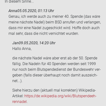
In die­sem Sinne...
Anna
05.05.2020, 01:13 Uhr
Genau, ich werde auch zu mei­ner 40. Spen­de (das wäre
meine nächs­te Nadel) beim BSD an­ru­fen und ver­lan­gen,
dass mir eine Nadel zu­ge­schickt wird. Hoffe doch auch
mal sehr, dass die nicht ver­nich­tet wur­den.
Jan
09.05.2020, 14:20 Uhr
Hallo Anna,
die nächs­te Nadel wäre aber erst ab der 50. Spen­de
fäl­lig. Die Na­deln für 40 Spen­den wer­den seit 1999
nur noch beim Blut­spen­de­dienst der Bun­des­wehr ver­
ge­ben (falls die­ser über­haupt noch damit aus­zeich­
net...).
Siehe hier­zu den (ak­tu­ell mal kor­rek­ten) Wikipedia-​
Artikel:
https://de.wi­ki­pe­dia.org/wiki/Blut­spen­de­eh­
ren­na­del
.