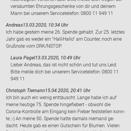
versäumten Ehrungsgeschenke von dir und deinem
Mann bei unserem Servicetelefon: 0800 11 949 11
Andreas
13.03.2020, 10:34 Uhr
Ich habe ges­tern meine 26. Spen­de ge­habt. Zur 25. letz­tes
Jahr gab es weder ein "Hal­li­Hal­lo" am Coun­ter, noch eine
Gruß­no­te vom DRK/NSTOP.
Laura Pagel
13.03.2020, 10:49 Uhr
Lieber Andreas, das ist nicht schön und tut uns Leid.
Bitte melde dich bei unserem Servicetelefon: 0800 11
949 11
Christoph Tiemann
15.04.2020, 20:41 Uhr
Ich bin auch ein wenig ent­täuscht. Lange habe ich auf
meine heu­ti­ge 75. Spen­de hin­ge­fie­bert - ob­wohl die
Corona-​Kontrolle am Ein­gang kein Fie­ber fest­stel­len konn­
te ;-) An meine 50. Spen­de hatte da­mals nie­mand ge­
dacht. Heute gab es einen Gut­schein für Blu­men. Vie­len