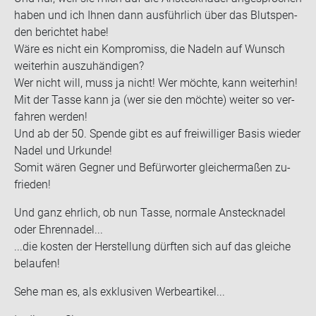
haben und ich Ihnen dann aus­führ­lich über das Blut­spen­
den be­rich­tet habe!
Wäre es nicht ein Kom­pro­miss, die Na­deln auf Wunsch
wei­ter­hin aus­zu­hän­di­gen?
Wer nicht will, muss ja nicht! Wer möch­te, kann wei­ter­hin!
Mit der Tasse kann ja (wer sie den möch­te) wei­ter so ver­
fah­ren wer­den!
Und ab der 50. Spen­de gibt es auf frei­wil­li­ger Basis wie­der
Nadel und Ur­kun­de!
Somit wären Geg­ner und Be­für­wor­ter glei­cher­ma­ßen zu­
frie­den!
Und ganz ehr­lich, ob nun Tasse, nor­ma­le An­steck­na­del
oder Eh­ren­na­del...
...die kos­ten der Her­stel­lung dürf­ten sich auf das glei­che
be­lau­fen!
Sehe man es, als ex­klu­si­ven Wer­be­ar­ti­kel...