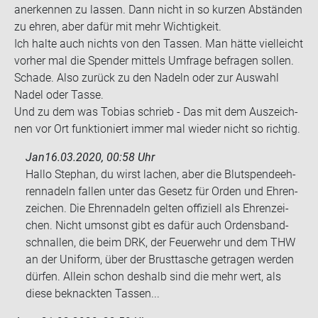
an­er­ken­nen zu las­sen. Dann nicht in so kur­zen Ab­stän­den
zu ehren, aber dafür mit mehr Wich­tig­keit.
Ich halte auch nichts von den Tas­sen. Man hätte viel­leicht
vor­her mal die Spen­der mit­tels Um­fra­ge be­fra­gen sol­len.
Scha­de. Also zu­rück zu den Na­deln oder zur Aus­wahl
Nadel oder Tasse.
Und zu dem was To­bi­as schrieb - Das mit dem Aus­zeich­
nen vor Ort funk­tio­niert immer mal wie­der nicht so rich­tig.
Jan
16.03.2020, 00:58 Uhr
Hallo Ste­phan, du wirst la­chen, aber die Blut­spen­de­eh­
ren­na­deln fal­len unter das Ge­setz für Orden und Eh­ren­
zei­chen. Die Eh­ren­na­deln gel­ten of­fi­zi­ell als Eh­ren­zei­
chen. Nicht um­sonst gibt es dafür auch Or­dens­band­
schnal­len, die beim DRK, der Feu­er­wehr und dem THW
an der Uni­form, über der Brust­ta­sche ge­tra­gen wer­den
dür­fen. Al­lein schon des­halb sind die mehr wert, als
diese be­knack­ten Tas­sen...