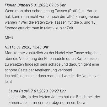
Florian Bittner
15.01.2020, 09:06 Uhr
Wenn man aber schon genug Tas­sen (Pott´s) zu Hause
hat, kann man nicht vor­her noch die "alte" Eh­rungs­wei­se
wäh­len ? Weil die ers­ten zwei Tas­sen, für die 5. und 10.
Spen­de er­reicht man in re­la­tiv kur­zer Zeit.
MFG
Nils
16.01.2020, 13:43 Uhr
Man könn­te zu­sätz­lich zu der Nadel eine Tasse mit­ge­ben,
aber die Ver­lei­hung der Eh­ren­na­deln durch Kaf­fee­tas­sen
zu er­set­zen finde ich sehr scha­de und da­durch geht eine
schö­ne Geste der An­er­ken­nung ver­lo­ren!
Ich hoffe doch sehr dass man bald wie­der die Na­deln ver­
leiht.
Laura Pagel
17.01.2020, 09:27 Uhr
Lieber Nils, in den letzten Jahren hat die Beliebtheit der
Ehrennadeln immer mehr abgenommen. Da wir