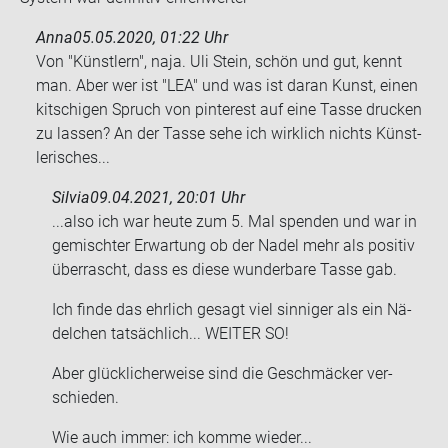
Anna
05.05.2020, 01:22 Uhr
Von "Künst­lern", naja. Uli Stein, schön und gut, kennt
man. Aber wer ist "LEA" und was ist daran Kunst, einen
kit­schi­gen Spruch von pin­te­rest auf eine Tasse dru­cken
zu las­sen? An der Tasse sehe ich wirk­lich nichts Künst­
le­ri­sches...
Silvia
09.04.2021, 20:01 Uhr
...also ich war heute zum 5. Mal spen­den und war in
ge­misch­ter Er­war­tung ob der Nadel mehr als po­si­tiv
über­rascht, dass es diese wun­der­ba­re Tasse gab.
Ich finde das ehr­lich ge­sagt viel sin­ni­ger als ein Nä­
del­chen tat­säch­lich... WEI­TER SO!
Aber glück­li­cher­wei­se sind die Ge­schmä­cker ver­
schie­den.
Wie auch immer: ich komme wie­der...