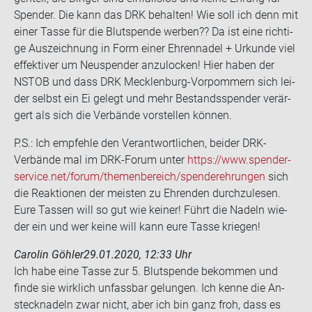
Spen­der. Die kann das DRK be­hal­ten! Wie soll ich denn mit
einer Tasse für die Blut­spen­de wer­ben?? Da ist eine rich­ti­
ge Aus­zeich­nung in Form einer Eh­ren­na­del + Ur­kun­de viel
ef­fek­ti­ver um Neu­spen­der an­zu­lo­cken! Hier haben der
NSTOB und dass DRK Mecklenburg-​Vorpommern sich lei­
der selbst ein Ei ge­legt und mehr Be­stands­spen­der ver­är­
gert als sich die Ver­bän­de vor­stel­len kön­nen.
P.S.: Ich emp­feh­le den Ver­ant­wort­li­chen, bei­der DRK-​
Verbände mal im DRK-​Forum unter
https://www.spen­der­
ser­vice.net/forum/the­men­be­reich/spen­der­eh­run­gen
sich
die Re­ak­tio­nen der meis­ten zu Eh­ren­den durch­zu­le­sen.
Eure Tas­sen will so gut wie kei­ner! Führt die Na­deln wie­
der ein und wer keine will kann eure Tasse krie­gen!
Carolin Göhler
29.01.2020, 12:33 Uhr
Ich habe eine Tasse zur 5. Blut­spen­de be­kom­men und
finde sie wirk­lich un­fass­bar ge­lun­gen. Ich kenne die An­
steck­na­deln zwar nicht, aber ich bin ganz froh, dass es