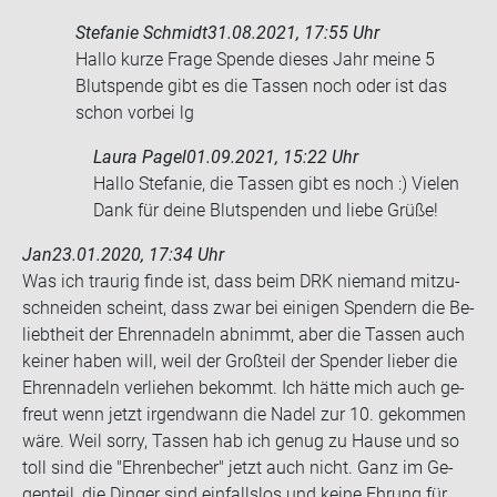
Stefanie Schmidt
31.08.2021, 17:55 Uhr
Hallo kurze Frage Spen­de die­ses Jahr meine 5
Blut­spen­de gibt es die Tas­sen noch oder ist das
schon vor­bei lg
Laura Pagel
01.09.2021, 15:22 Uhr
Hallo Stefanie, die Tassen gibt es noch :) Vielen
Dank für deine Blutspenden und liebe Grüße!
Jan
23.01.2020, 17:34 Uhr
Was ich trau­rig finde ist, dass beim DRK nie­mand mit­zu­
schnei­den scheint, dass zwar bei ei­ni­gen Spen­dern die Be­
liebt­heit der Eh­ren­na­deln ab­nimmt, aber die Tas­sen auch
kei­ner haben will, weil der Groß­teil der Spen­der lie­ber die
Eh­ren­na­deln ver­lie­hen be­kommt. Ich hätte mich auch ge­
freut wenn jetzt ir­gend­wann die Nadel zur 10. ge­kom­men
wäre. Weil sorry, Tas­sen hab ich genug zu Hause und so
toll sind die "Eh­ren­be­cher" jetzt auch nicht. Ganz im Ge­
gen­teil, die Din­ger sind ein­falls­los und keine Eh­rung für