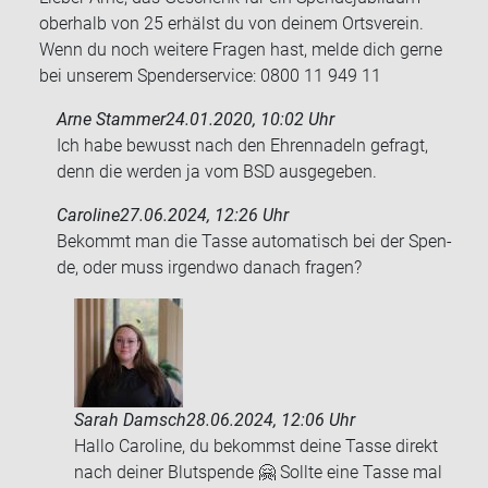
oberhalb von 25 erhälst du von deinem Ortsverein.
Wenn du noch weitere Fragen hast, melde dich gerne
bei unserem Spenderservice: 0800 11 949 11
Arne Stammer
24.01.2020, 10:02 Uhr
Ich habe be­wusst nach den Eh­ren­na­deln ge­fragt,
denn die wer­den ja vom BSD aus­ge­ge­ben.
Caroline
27.06.2024, 12:26 Uhr
Be­kommt man die Tasse au­to­ma­tisch bei der Spen­
de, oder muss ir­gend­wo da­nach fra­gen?
Sarah Damsch
28.06.2024, 12:06 Uhr
Hallo Caroline, du bekommst deine Tasse direkt
nach deiner Blutspende 🤗 Sollte eine Tasse mal