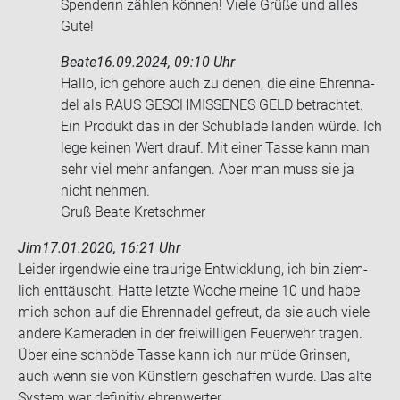
Spenderin zählen können! Viele Grüße und alles
Gute!
Beate
16.09.2024, 09:10 Uhr
Hallo, ich ge­hö­re auch zu denen, die eine Eh­ren­na­
del als RAUS GE­SCHMIS­SE­NES GELD be­trach­tet.
Ein Pro­dukt das in der Schub­la­de lan­den würde. Ich
lege kei­nen Wert drauf. Mit einer Tasse kann man
sehr viel mehr an­fan­gen. Aber man muss sie ja
nicht neh­men.
Gruß Beate Kret­sch­mer
Jim
17.01.2020, 16:21 Uhr
Lei­der ir­gend­wie eine trau­ri­ge Ent­wick­lung, ich bin ziem­
lich ent­täuscht. Hatte letz­te Woche meine 10 und habe
mich schon auf die Eh­ren­na­del ge­freut, da sie auch viele
an­de­re Ka­me­ra­den in der frei­wil­li­gen Feu­er­wehr tra­gen.
Über eine schnö­de Tasse kann ich nur müde Grin­sen,
auch wenn sie von Künst­lern ge­schaf­fen wurde. Das alte
Sys­tem war de­fi­ni­tiv eh­ren­wer­ter