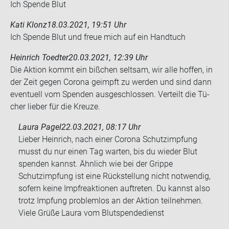
Ich Spen­de Blut
Kati Klonz
18.03.2021, 19:51 Uhr
Ich Spen­de Blut und freue mich auf ein Hand­tuch
Heinrich Toedter
20.03.2021, 12:39 Uhr
Die Ak­ti­on kommt ein biß­chen selt­sam, wir alle hof­fen, in
der Zeit gegen Co­ro­na ge­impft zu wer­den und sind dann
even­tu­ell vom Spen­den aus­ge­schlos­sen. Ver­teilt die Tü­
cher lie­ber für die Kreu­ze.
Laura Pagel
22.03.2021, 08:17 Uhr
Lieber Heinrich, nach einer Corona Schutzimpfung
musst du nur einen Tag warten, bis du wieder Blut
spenden kannst. Ähnlich wie bei der Grippe
Schutzimpfung ist eine Rückstellung nicht notwendig,
sofern keine Impfreaktionen auftreten. Du kannst also
trotz Impfung problemlos an der Aktion teilnehmen.
Viele Grüße Laura vom Blutspendedienst