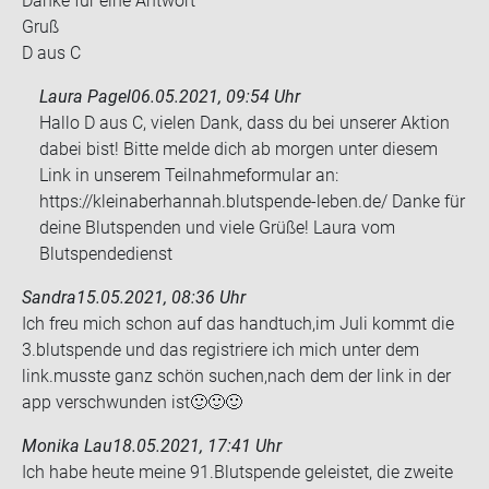
Danke für eine Ant­wort
Gruß
D aus C
Laura Pagel
06.05.2021, 09:54 Uhr
Hallo D aus C, vielen Dank, dass du bei unserer Aktion
dabei bist! Bitte melde dich ab morgen unter diesem
Link in unserem Teilnahmeformular an:
https://kleinaberhannah.blutspende-leben.de/ Danke für
deine Blutspenden und viele Grüße! Laura vom
Blutspendedienst
Sandra
15.05.2021, 08:36 Uhr
Ich freu mich schon auf das hand­tuch,im Juli kommt die
3.blut­spen­de und das re­gis­trie­re ich mich unter dem
link.muss­te ganz schön su­chen,nach dem der link in der
app ver­schwun­den ist🙂🙂🙂
Monika Lau
18.05.2021, 17:41 Uhr
Ich habe heute meine 91.Blut­spen­de ge­leis­tet, die zwei­te