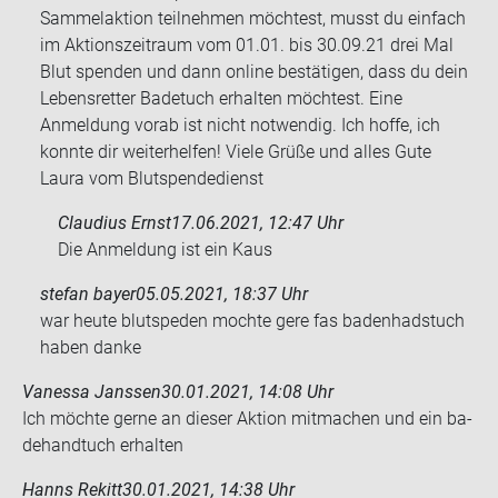
Sammelaktion teilnehmen möchtest, musst du einfach
im Aktionszeitraum vom 01.01. bis 30.09.21 drei Mal
Blut spenden und dann online bestätigen, dass du dein
Lebensretter Badetuch erhalten möchtest. Eine
Anmeldung vorab ist nicht notwendig. Ich hoffe, ich
konnte dir weiterhelfen! Viele Grüße und alles Gute
Laura vom Blutspendedienst
Claudius Ernst
17.06.2021, 12:47 Uhr
Die An­mel­dung ist ein Kaus
stefan bayer
05.05.2021, 18:37 Uhr
war heute blut­spe­den moch­te gere fas ba­den­had­s­tuch
haben danke
Vanessa Janssen
30.01.2021, 14:08 Uhr
Ich möch­te gerne an die­ser Ak­ti­on mit­ma­chen und ein ba­
de­hand­tuch er­hal­ten
Hanns Rekitt
30.01.2021, 14:38 Uhr