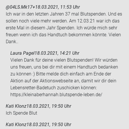
@04LS.Mk17+
18.03.2021, 11:53 Uhr
Ich war in den letz­ten Jah­ren 37 mal Blut­spen­den. Und es
sol­len noch viele mehr wer­den. Am 12.03.21 war ich das
erste Mal in die­sem Jahr Spen­den. Ich würde mich sehr
freu­en wenn ich das Hand­tuch be­kom­men könn­te. Vie­len
Dank..
Laura Pagel
18.03.2021, 14:21 Uhr
Vielen Dank für deine vielen Blutspenden! Wir würden
uns freuen, uns bei dir mit einem Handtuch bedanken
zu können :) Bitte melde dich einfach am Ende der
Aktion auf der Aktionswebseite an, damit wir dir dein
Lebensretter-Badetuch zuschicken können:
https://kleinaberhannah.blutspende-leben.de/
Kati Klonz
18.03.2021, 19:50 Uhr
Ich Spen­de Blut
Kati Klonz
18.03.2021, 19:50 Uhr