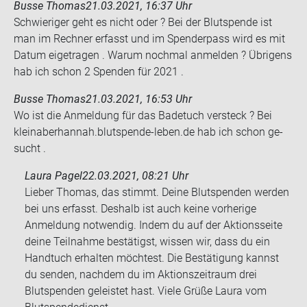
Busse Thomas
21.03.2021, 16:37 Uhr
Schwie­ri­ger geht es nicht oder ? Bei der Blut­spen­de ist
man im Rech­ner er­fasst und im Spen­der­pass wird es mit
Datum ei­getra­gen . Warum noch­mal an­mel­den ? Üb­ri­gens
hab ich schon 2 Spen­den für 2021 .
Busse Thomas
21.03.2021, 16:53 Uhr
Wo ist die An­mel­dung für das Ba­de­tuch ver­steck ? Bei
kleinaber­han­nah.blutspende-​leben.de hab ich schon ge­
sucht .
Laura Pagel
22.03.2021, 08:21 Uhr
Lieber Thomas, das stimmt. Deine Blutspenden werden
bei uns erfasst. Deshalb ist auch keine vorherige
Anmeldung notwendig. Indem du auf der Aktionsseite
deine Teilnahme bestätigst, wissen wir, dass du ein
Handtuch erhalten möchtest. Die Bestätigung kannst
du senden, nachdem du im Aktionszeitraum drei
Blutspenden geleistet hast. Viele Grüße Laura vom