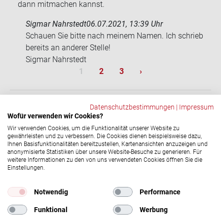
dann mitmachen kannst.
Sigmar Nahrstedt
06.07.2021, 13:39 Uhr
Schau­en Sie bitte nach mei­nem Namen. Ich schrieb
be­reits an an­de­rer Stel­le!
Sig­mar Nahr­stedt
Sei­ten­num­me­rie­rung
Aktuelle Seite
Seite
Seite
Nächste Seite
1
2
3
›
Datenschutzbestimmungen
|
Impressum
Wofür verwenden wir Cookies?
ZURÜCK
Wir verwenden Cookies, um die Funktionalität unserer Website zu
gewährleisten und zu verbessern. Die Cookies dienen beispielsweise dazu,
Ihnen Basisfunktionalitäten bereitzustellen, Kartenansichten anzuzeigen und
anonymisierte Statistiken über unsere Website-Besuche zu generieren. Für
Social-​Media Ka­nä­le
weitere Informationen zu den von uns verwendeten Cookies öffnen Sie die
Einstellungen.
© 2026 DRK-​Blutspendedienst NSTOB
Impressum
|
Datenschutz
Notwendig
Performance
Funktional
Werbung