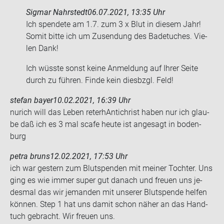
Sigmar Nahrstedt
06.07.2021, 13:35 Uhr
Ich spen­de­te am 1.7. zum 3 x Blut in die­sem Jahr!
Somit bitte ich um Zu­sen­dung des Ba­de­tu­ches. Vie­
len Dank!
Ich wüss­te sonst keine An­mel­dung auf Ihrer Seite
durch zu füh­ren. Finde kein dies­bzgl. Feld!
stefan bayer
10.02.2021, 16:39 Uhr
nurich will das Leben re­ter­hAn­ti­christ haben nur ich glau­
be daß ich es 3 mal scafe heute ist an­ge­sagt in bo­den­
burg
petra bruns
12.02.2021, 17:53 Uhr
ich war ges­tern zum Blut­spen­den mit mei­ner Toch­ter. Uns
ging es wie immer super gut da­nach und freu­en uns je­
des­mal das wir je­man­den mit un­se­rer Blut­spen­de hel­fen
kön­nen. Step 1 hat uns damit schon näher an das Hand­
tuch ge­bracht. Wir freu­en uns.