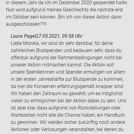
in die­sem Jahr da ich im De­zem­ber 2020 ge­spen­det hatte.
Nun wird auf­grund mei­nes Ge­schlechts die nächs­te erst
im Ok­to­ber sein kön­nen. Bin ich von die­ser Ak­ti­on dann
aus­ge­schlos­sen??!!
Laura Pagel
27.05.2021, 09:58 Uhr
Liebe Monika, wir sind dir sehr dankbar, für deine
zahlreichen Blutspenden und bedauern sehr, dass du
offenbar aufgrund der Rahmenbedingungen nicht bei
unserer Aktion mitmachen kannst. Die Aktion soll
unsere Spenderinnen und Spender ermutigen vor allem
in der ersten Jahreshälfte zur Blutspende zu kommen,
da hier die Konserven erfahrungsgemäß knapper sind.
Wir haben den Zeitraum so gewählt, um es möglichst
vielen zu ermöglichen bei der Aktion dabei zu sein. Uns
ist aber klar, dass aufgrund von Rückstellungen oder
Wartezeiten nicht alle die Chance haben, ein Handtuch
zu gewinnen. Wir werden sicher zukünftig noch andere
Aktionen oder Verlosungen veranstalten, bei denen du