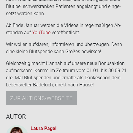
Blut bei schwer­kran­ken Pa­ti­en­ten an­ge­langt und ein­ge­
setzt wer­den kann.
Ab Ende Ja­nu­ar wer­den die Vi­de­os in re­gel­mä­ßi­gen Ab­
stän­den auf
You­Tube
ver­öf­fent­licht.
Wir wol­len auf­klä­ren, in­for­mie­ren und über­zeu­gen. Denn
eine klei­ne Blut­spen­de kann Gro­ßes be­wir­ken!
Gleich­zei­tig macht Han­nah auf un­se­re neue Bo­nus­ak­ti­on
auf­merk­sam: Komm im Zeit­raum vom 01.01. bis 30.09.21
drei Mal Blut spen­den und er­hal­te als Dan­ke­schön dein
Lebensretter-​Badetuch, di­rekt nach Hause!
ZUR AKTIONS-WEBSEITE
AUTOR
Laura Pagel