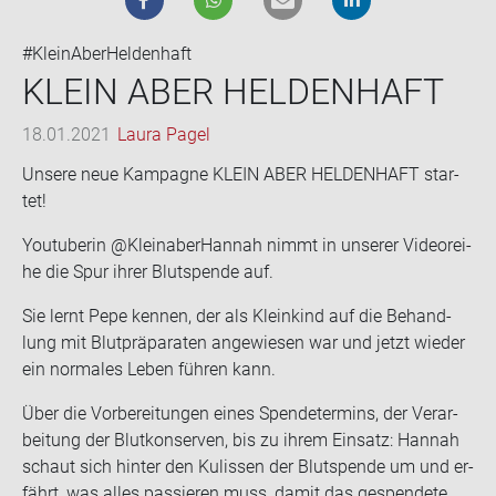
#KleinAberHeldenhaft
KLEIN ABER HEL­DEN­HAFT
18.01.2021
Laura Pagel
Un­se­re neue Kam­pa­gne KLEIN ABER HEL­DEN­HAFT star­
tet!
You­tube­rin @Kleinaber­Han­nah nimmt in un­se­rer Vi­de­orei­
he die Spur ihrer Blut­spen­de auf.
Sie lernt Pepe ken­nen, der als Klein­kind auf die Be­hand­
lung mit Blut­prä­pa­ra­ten an­ge­wie­sen war und jetzt wie­der
ein nor­ma­les Leben füh­ren kann.
Über die Vor­be­rei­tun­gen eines Spen­de­ter­mins, der Ver­ar­
bei­tung der Blut­kon­ser­ven, bis zu ihrem Ein­satz: Han­nah
schaut sich hin­ter den Ku­lis­sen der Blut­spen­de um und er­
fährt, was alles pas­sie­ren muss, damit das ge­spen­de­te