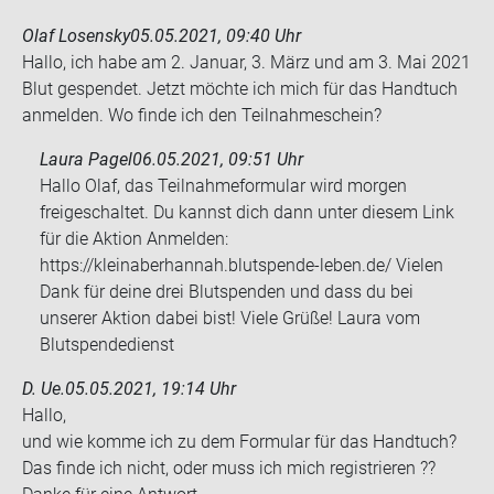
Olaf Losensky
05.05.2021, 09:40 Uhr
Hallo, ich habe am 2. Ja­nu­ar, 3. März und am 3. Mai 2021
Blut ge­spen­det. Jetzt möch­te ich mich für das Hand­tuch
an­mel­den. Wo finde ich den Teil­nah­me­schein?
Laura Pagel
06.05.2021, 09:51 Uhr
Hallo Olaf, das Teilnahmeformular wird morgen
freigeschaltet. Du kannst dich dann unter diesem Link
für die Aktion Anmelden:
https://kleinaberhannah.blutspende-leben.de/ Vielen
Dank für deine drei Blutspenden und dass du bei
unserer Aktion dabei bist! Viele Grüße! Laura vom
Blutspendedienst
D. Ue.
05.05.2021, 19:14 Uhr
Hallo,
und wie komme ich zu dem For­mu­lar für das Hand­tuch?
Das finde ich nicht, oder muss ich mich re­gis­trie­ren ??