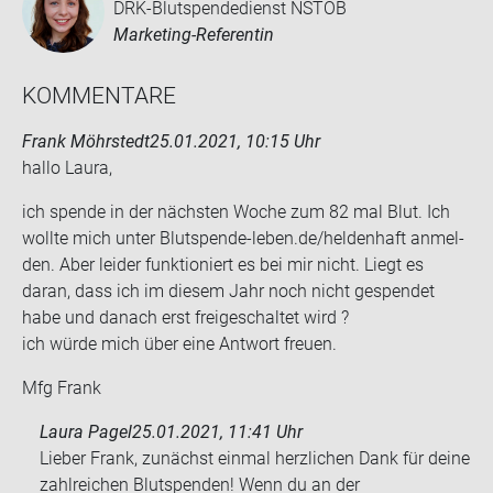
DRK-Blutspendedienst NSTOB
Marketing-Referentin
KOM­MEN­TA­RE
Frank Möhrstedt
25.01.2021, 10:15 Uhr
hallo Laura,
ich spen­de in der nächs­ten Woche zum 82 mal Blut. Ich
woll­te mich unter Blutspende-​leben.de/hel­den­haft an­mel­
den. Aber lei­der funk­tio­niert es bei mir nicht. Liegt es
daran, dass ich im die­sem Jahr noch nicht ge­spen­det
habe und da­nach erst frei­ge­schal­tet wird ?
ich würde mich über eine Ant­wort freu­en.
Mfg Frank
Laura Pagel
25.01.2021, 11:41 Uhr
Lieber Frank, zunächst einmal herzlichen Dank für deine
zahlreichen Blutspenden! Wenn du an der