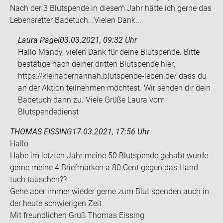
Nach der 3 Blut­spen­de in die­sem Jahr hätte ich gerne das
Le­bens­ret­ter Ba­de­tuch...Vie­len Dank...
Laura Pagel
03.03.2021, 09:32 Uhr
Hallo Mandy, vielen Dank für deine Blutspende. Bitte
bestätige nach deiner dritten Blutspende hier:
https://kleinaberhannah.blutspende-leben.de/ dass du
an der Aktion teilnehmen möchtest. Wir senden dir dein
Badetuch dann zu. Viele Grüße Laura vom
Blutspendedienst
THOMAS EISSING
17.03.2021, 17:56 Uhr
Hallo
Habe im letz­ten Jahr meine 50 Blut­spen­de ge­habt würde
gerne meine 4 Brief­mar­ken a 80 Cent gegen das Hand­
tuch tau­schen??
Gehe aber immer wie­der gerne zum Blut spen­den auch in
der heute schwie­ri­gen Zeit
Mit freund­li­chen Gruß Tho­mas Eis­sing