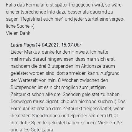
Falls das For­mu­lar erst spä­ter frei­ge­ge­ben wird, so wäre
eine ent­spre­chen­de Info dazu bes­ser als dau­ernd zu
sagen "Re­gis­triert euch hier" und jeder star­tet eine ver­geb­
li­che Suche ;-)
Vie­len Dank
Laura Pagel
14.04.2021, 15:07 Uhr
Lieber Markus, danke für den Hinweis. Ich hatte
mehrmals darauf hingewiesen, dass man sich erst
nachdem die drei Blutspenden im Aktionszeitraum
geleistet worden sind, dort anmelden kann. Aufgrund
der Wartezeit von min. 8 Wochen zwischen den
Blutspenden ist es nicht möglich zum jetzigen
Zeitpunkt schon alle drei Spenden geleistet zu haben.
Deswegen muss eigentlich auch niemand suchen :) Das
Formular ist erst ab dem Zeitpunkt freigeschaltet, wenn
die ersten Spenderinnen und Spender seit dem 01.01.
ihre dritte Spende geleistet haben können. Viele Grüße
und alles Gute Laura