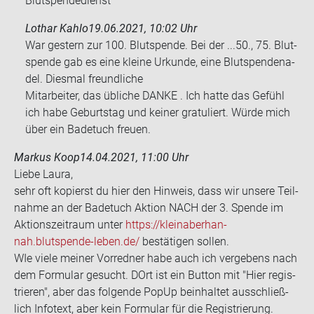
Blutspendedienst
Lothar Kahlo
19.06.2021, 10:02 Uhr
War ges­tern zur 100. Blut­spen­de. Bei der ...50., 75. Blut­
spen­de gab es eine klei­ne Ur­kun­de, eine Blut­spen­de­na­
del. Dies­mal freund­li­che
Mit­ar­bei­ter, das üb­li­che DANKE . Ich hatte das Ge­fühl
ich habe Ge­burts­tag und kei­ner gra­tu­liert. Würde mich
über ein Ba­de­tuch freu­en.
Markus Koop
14.04.2021, 11:00 Uhr
Liebe Laura,
sehr oft ko­pierst du hier den Hin­weis, dass wir un­se­re Teil­
nah­me an der Ba­de­tuch Ak­ti­on NACH der 3. Spen­de im
Ak­ti­ons­zeit­raum unter
https://kleinaber­han­
nah.blutspende-​leben.de/
be­stä­ti­gen sol­len.
WIe viele mei­ner Vor­red­ner habe auch ich ver­ge­bens nach
dem For­mu­lar ge­sucht. DOrt ist ein But­ton mit "Hier re­gis­
trie­ren", aber das fol­gen­de PopUp be­inhal­tet aus­schließ­
lich In­fo­text, aber kein For­mu­lar für die Re­gis­trie­rung.