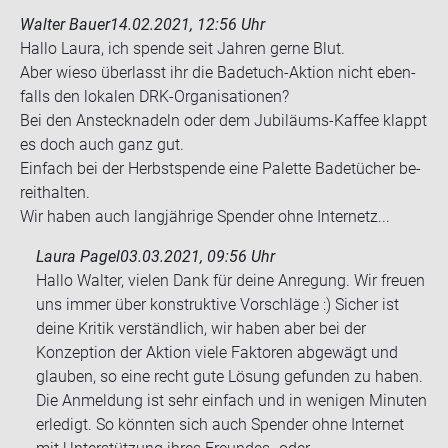
Walter Bauer
14.02.2021, 12:56 Uhr
Hallo Laura, ich spen­de seit Jah­ren gerne Blut.
Aber wieso über­lasst ihr die Badetuch-​Aktion nicht eben­
falls den lo­ka­len DRK-​Organisationen?
Bei den An­steck­na­deln oder dem Jubiläums-​Kaffee klappt
es doch auch ganz gut.
Ein­fach bei der Herbst­spen­de eine Pa­let­te Ba­de­tü­cher be­
reit­hal­ten.
Wir haben auch lang­jäh­ri­ge Spen­der ohne In­ter­netz...
Laura Pagel
03.03.2021, 09:56 Uhr
Hallo Walter, vielen Dank für deine Anregung. Wir freuen
uns immer über konstruktive Vorschläge :) Sicher ist
deine Kritik verständlich, wir haben aber bei der
Konzeption der Aktion viele Faktoren abgewägt und
glauben, so eine recht gute Lösung gefunden zu haben.
Die Anmeldung ist sehr einfach und in wenigen Minuten
erledigt. So könnten sich auch Spender ohne Internet