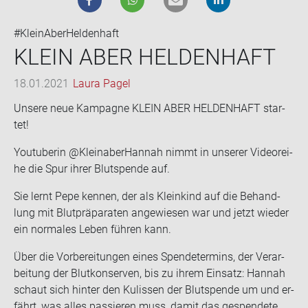
#KleinAberHeldenhaft
KLEIN ABER HEL­DEN­HAFT
18.01.2021
Laura Pagel
Un­se­re neue Kam­pa­gne KLEIN ABER HEL­DEN­HAFT star­
tet!
You­tube­rin @Kleinaber­Han­nah nimmt in un­se­rer Vi­de­orei­
he die Spur ihrer Blut­spen­de auf.
Sie lernt Pepe ken­nen, der als Klein­kind auf die Be­hand­
lung mit Blut­prä­pa­ra­ten an­ge­wie­sen war und jetzt wie­der
ein nor­ma­les Leben füh­ren kann.
Über die Vor­be­rei­tun­gen eines Spen­de­ter­mins, der Ver­ar­
bei­tung der Blut­kon­ser­ven, bis zu ihrem Ein­satz: Han­nah
schaut sich hin­ter den Ku­lis­sen der Blut­spen­de um und er­
fährt, was alles pas­sie­ren muss, damit das ge­spen­de­te