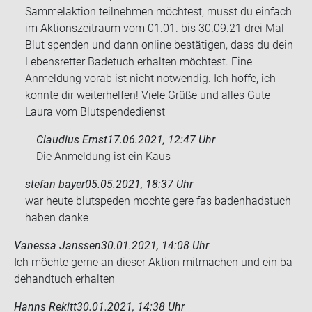
Sammelaktion teilnehmen möchtest, musst du einfach
im Aktionszeitraum vom 01.01. bis 30.09.21 drei Mal
Blut spenden und dann online bestätigen, dass du dein
Lebensretter Badetuch erhalten möchtest. Eine
Anmeldung vorab ist nicht notwendig. Ich hoffe, ich
konnte dir weiterhelfen! Viele Grüße und alles Gute
Laura vom Blutspendedienst
Claudius Ernst
17.06.2021, 12:47 Uhr
Die An­mel­dung ist ein Kaus
stefan bayer
05.05.2021, 18:37 Uhr
war heute blut­spe­den moch­te gere fas ba­den­had­s­tuch
haben danke
Vanessa Janssen
30.01.2021, 14:08 Uhr
Ich möch­te gerne an die­ser Ak­ti­on mit­ma­chen und ein ba­
de­hand­tuch er­hal­ten
Hanns Rekitt
30.01.2021, 14:38 Uhr