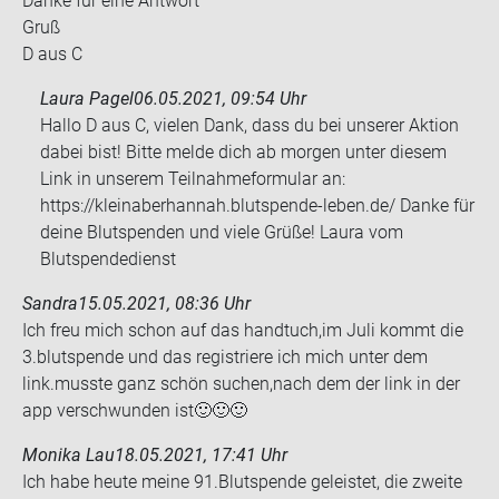
Danke für eine Ant­wort
Gruß
D aus C
Laura Pagel
06.05.2021, 09:54 Uhr
Hallo D aus C, vielen Dank, dass du bei unserer Aktion
dabei bist! Bitte melde dich ab morgen unter diesem
Link in unserem Teilnahmeformular an:
https://kleinaberhannah.blutspende-leben.de/ Danke für
deine Blutspenden und viele Grüße! Laura vom
Blutspendedienst
Sandra
15.05.2021, 08:36 Uhr
Ich freu mich schon auf das hand­tuch,im Juli kommt die
3.blut­spen­de und das re­gis­trie­re ich mich unter dem
link.muss­te ganz schön su­chen,nach dem der link in der
app ver­schwun­den ist🙂🙂🙂
Monika Lau
18.05.2021, 17:41 Uhr
Ich habe heute meine 91.Blut­spen­de ge­leis­tet, die zwei­te