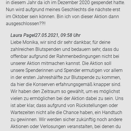
in die­sem Jahr da ich im De­zem­ber 2020 ge­spen­det hatte.
Nun wird auf­grund mei­nes Ge­schlechts die nächs­te erst
im Ok­to­ber sein kön­nen. Bin ich von die­ser Ak­ti­on dann
aus­ge­schlos­sen??!!
Laura Pagel
27.05.2021, 09:58 Uhr
Liebe Monika, wir sind dir sehr dankbar, für deine
zahlreichen Blutspenden und bedauern sehr, dass du
offenbar aufgrund der Rahmenbedingungen nicht bei
unserer Aktion mitmachen kannst. Die Aktion soll
unsere Spenderinnen und Spender ermutigen vor allem
in der ersten Jahreshälfte zur Blutspende zu kommen,
da hier die Konserven erfahrungsgemäß knapper sind.
Wir haben den Zeitraum so gewählt, um es möglichst
vielen zu ermöglichen bei der Aktion dabei zu sein. Uns
ist aber klar, dass aufgrund von Rückstellungen oder
Wartezeiten nicht alle die Chance haben, ein Handtuch
zu gewinnen. Wir werden sicher zukünftig noch andere
Aktionen oder Verlosungen veranstalten, bei denen du