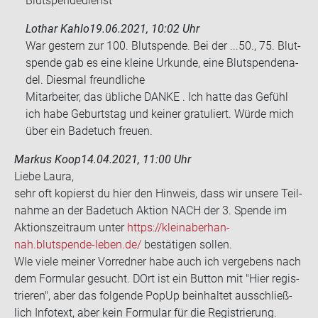
Blutspendedienst
Lothar Kahlo
19.06.2021, 10:02 Uhr
War ges­tern zur 100. Blut­spen­de. Bei der ...50., 75. Blut­
spen­de gab es eine klei­ne Ur­kun­de, eine Blut­spen­de­na­
del. Dies­mal freund­li­che
Mit­ar­bei­ter, das üb­li­che DANKE . Ich hatte das Ge­fühl
ich habe Ge­burts­tag und kei­ner gra­tu­liert. Würde mich
über ein Ba­de­tuch freu­en.
Markus Koop
14.04.2021, 11:00 Uhr
Liebe Laura,
sehr oft ko­pierst du hier den Hin­weis, dass wir un­se­re Teil­
nah­me an der Ba­de­tuch Ak­ti­on NACH der 3. Spen­de im
Ak­ti­ons­zeit­raum unter
https://kleinaber­han­
nah.blutspende-​leben.de/
be­stä­ti­gen sol­len.
WIe viele mei­ner Vor­red­ner habe auch ich ver­ge­bens nach
dem For­mu­lar ge­sucht. DOrt ist ein But­ton mit "Hier re­gis­
trie­ren", aber das fol­gen­de PopUp be­inhal­tet aus­schließ­
lich In­fo­text, aber kein For­mu­lar für die Re­gis­trie­rung.