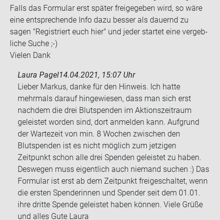
Falls das For­mu­lar erst spä­ter frei­ge­ge­ben wird, so wäre
eine ent­spre­chen­de Info dazu bes­ser als dau­ernd zu
sagen "Re­gis­triert euch hier" und jeder star­tet eine ver­geb­
li­che Suche ;-)
Vie­len Dank
Laura Pagel
14.04.2021, 15:07 Uhr
Lieber Markus, danke für den Hinweis. Ich hatte
mehrmals darauf hingewiesen, dass man sich erst
nachdem die drei Blutspenden im Aktionszeitraum
geleistet worden sind, dort anmelden kann. Aufgrund
der Wartezeit von min. 8 Wochen zwischen den
Blutspenden ist es nicht möglich zum jetzigen
Zeitpunkt schon alle drei Spenden geleistet zu haben.
Deswegen muss eigentlich auch niemand suchen :) Das
Formular ist erst ab dem Zeitpunkt freigeschaltet, wenn
die ersten Spenderinnen und Spender seit dem 01.01.
ihre dritte Spende geleistet haben können. Viele Grüße
und alles Gute Laura