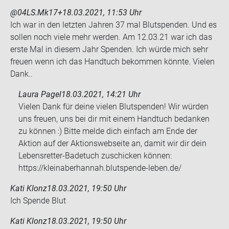
@04LS.Mk17+
18.03.2021, 11:53 Uhr
Ich war in den letz­ten Jah­ren 37 mal Blut­spen­den. Und es
sol­len noch viele mehr wer­den. Am 12.03.21 war ich das
erste Mal in die­sem Jahr Spen­den. Ich würde mich sehr
freu­en wenn ich das Hand­tuch be­kom­men könn­te. Vie­len
Dank..
Laura Pagel
18.03.2021, 14:21 Uhr
Vielen Dank für deine vielen Blutspenden! Wir würden
uns freuen, uns bei dir mit einem Handtuch bedanken
zu können :) Bitte melde dich einfach am Ende der
Aktion auf der Aktionswebseite an, damit wir dir dein
Lebensretter-Badetuch zuschicken können:
https://kleinaberhannah.blutspende-leben.de/
Kati Klonz
18.03.2021, 19:50 Uhr
Ich Spen­de Blut
Kati Klonz
18.03.2021, 19:50 Uhr