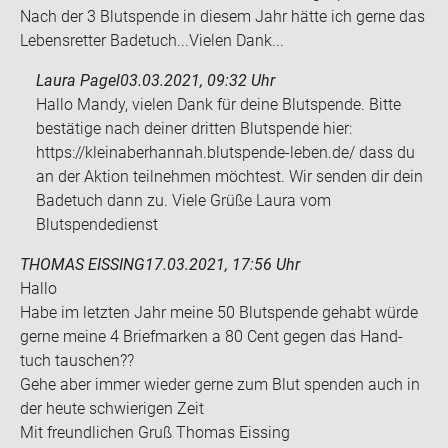
Nach der 3 Blut­spen­de in die­sem Jahr hätte ich gerne das
Le­bens­ret­ter Ba­de­tuch...Vie­len Dank...
Laura Pagel
03.03.2021, 09:32 Uhr
Hallo Mandy, vielen Dank für deine Blutspende. Bitte
bestätige nach deiner dritten Blutspende hier:
https://kleinaberhannah.blutspende-leben.de/ dass du
an der Aktion teilnehmen möchtest. Wir senden dir dein
Badetuch dann zu. Viele Grüße Laura vom
Blutspendedienst
THOMAS EISSING
17.03.2021, 17:56 Uhr
Hallo
Habe im letz­ten Jahr meine 50 Blut­spen­de ge­habt würde
gerne meine 4 Brief­mar­ken a 80 Cent gegen das Hand­
tuch tau­schen??
Gehe aber immer wie­der gerne zum Blut spen­den auch in
der heute schwie­ri­gen Zeit
Mit freund­li­chen Gruß Tho­mas Eis­sing