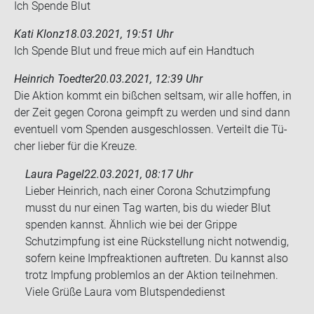
Ich Spen­de Blut
Kati Klonz
18.03.2021, 19:51 Uhr
Ich Spen­de Blut und freue mich auf ein Hand­tuch
Heinrich Toedter
20.03.2021, 12:39 Uhr
Die Ak­ti­on kommt ein biß­chen selt­sam, wir alle hof­fen, in
der Zeit gegen Co­ro­na ge­impft zu wer­den und sind dann
even­tu­ell vom Spen­den aus­ge­schlos­sen. Ver­teilt die Tü­
cher lie­ber für die Kreu­ze.
Laura Pagel
22.03.2021, 08:17 Uhr
Lieber Heinrich, nach einer Corona Schutzimpfung
musst du nur einen Tag warten, bis du wieder Blut
spenden kannst. Ähnlich wie bei der Grippe
Schutzimpfung ist eine Rückstellung nicht notwendig,
sofern keine Impfreaktionen auftreten. Du kannst also
trotz Impfung problemlos an der Aktion teilnehmen.
Viele Grüße Laura vom Blutspendedienst