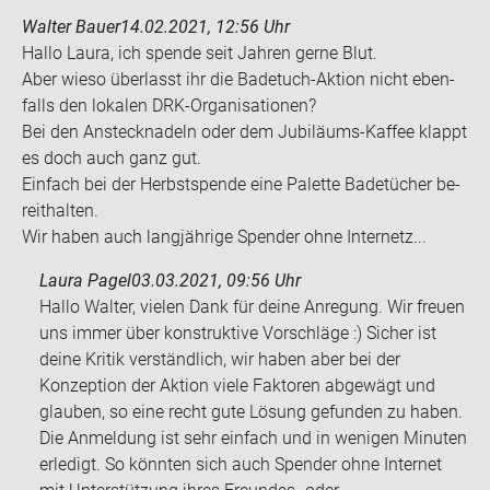
Walter Bauer
14.02.2021, 12:56 Uhr
Hallo Laura, ich spen­de seit Jah­ren gerne Blut.
Aber wieso über­lasst ihr die Badetuch-​Aktion nicht eben­
falls den lo­ka­len DRK-​Organisationen?
Bei den An­steck­na­deln oder dem Jubiläums-​Kaffee klappt
es doch auch ganz gut.
Ein­fach bei der Herbst­spen­de eine Pa­let­te Ba­de­tü­cher be­
reit­hal­ten.
Wir haben auch lang­jäh­ri­ge Spen­der ohne In­ter­netz...
Laura Pagel
03.03.2021, 09:56 Uhr
Hallo Walter, vielen Dank für deine Anregung. Wir freuen
uns immer über konstruktive Vorschläge :) Sicher ist
deine Kritik verständlich, wir haben aber bei der
Konzeption der Aktion viele Faktoren abgewägt und
glauben, so eine recht gute Lösung gefunden zu haben.
Die Anmeldung ist sehr einfach und in wenigen Minuten
erledigt. So könnten sich auch Spender ohne Internet