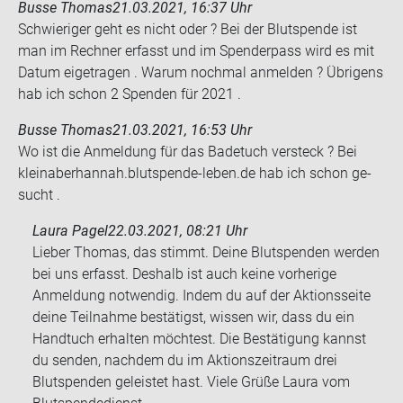
Busse Thomas
21.03.2021, 16:37 Uhr
Schwie­ri­ger geht es nicht oder ? Bei der Blut­spen­de ist
man im Rech­ner er­fasst und im Spen­der­pass wird es mit
Datum ei­getra­gen . Warum noch­mal an­mel­den ? Üb­ri­gens
hab ich schon 2 Spen­den für 2021 .
Busse Thomas
21.03.2021, 16:53 Uhr
Wo ist die An­mel­dung für das Ba­de­tuch ver­steck ? Bei
kleinaber­han­nah.blutspende-​leben.de hab ich schon ge­
sucht .
Laura Pagel
22.03.2021, 08:21 Uhr
Lieber Thomas, das stimmt. Deine Blutspenden werden
bei uns erfasst. Deshalb ist auch keine vorherige
Anmeldung notwendig. Indem du auf der Aktionsseite
deine Teilnahme bestätigst, wissen wir, dass du ein
Handtuch erhalten möchtest. Die Bestätigung kannst
du senden, nachdem du im Aktionszeitraum drei
Blutspenden geleistet hast. Viele Grüße Laura vom