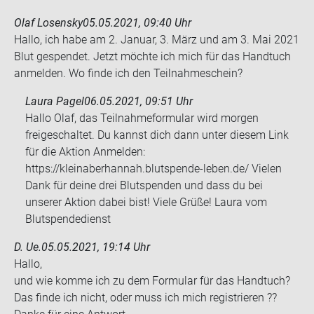
Olaf Losensky
05.05.2021, 09:40 Uhr
Hallo, ich habe am 2. Ja­nu­ar, 3. März und am 3. Mai 2021
Blut ge­spen­det. Jetzt möch­te ich mich für das Hand­tuch
an­mel­den. Wo finde ich den Teil­nah­me­schein?
Laura Pagel
06.05.2021, 09:51 Uhr
Hallo Olaf, das Teilnahmeformular wird morgen
freigeschaltet. Du kannst dich dann unter diesem Link
für die Aktion Anmelden:
https://kleinaberhannah.blutspende-leben.de/ Vielen
Dank für deine drei Blutspenden und dass du bei
unserer Aktion dabei bist! Viele Grüße! Laura vom
Blutspendedienst
D. Ue.
05.05.2021, 19:14 Uhr
Hallo,
und wie komme ich zu dem For­mu­lar für das Hand­tuch?
Das finde ich nicht, oder muss ich mich re­gis­trie­ren ??