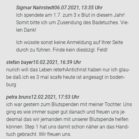
Sigmar Nahrstedt
06.07.2021, 13:35 Uhr
Ich spen­de­te am 1.7. zum 3 x Blut in die­sem Jahr!
Somit bitte ich um Zu­sen­dung des Ba­de­tu­ches. Vie­
len Dank!
Ich wüss­te sonst keine An­mel­dung auf Ihrer Seite
durch zu füh­ren. Finde kein dies­bzgl. Feld!
stefan bayer
10.02.2021, 16:39 Uhr
nurich will das Leben re­ter­hAn­ti­christ haben nur ich glau­
be daß ich es 3 mal scafe heute ist an­ge­sagt in bo­den­
burg
petra bruns
12.02.2021, 17:53 Uhr
ich war ges­tern zum Blut­spen­den mit mei­ner Toch­ter. Uns
ging es wie immer super gut da­nach und freu­en uns je­
des­mal das wir je­man­den mit un­se­rer Blut­spen­de hel­fen
kön­nen. Step 1 hat uns damit schon näher an das Hand­
tuch ge­bracht. Wir freu­en uns.