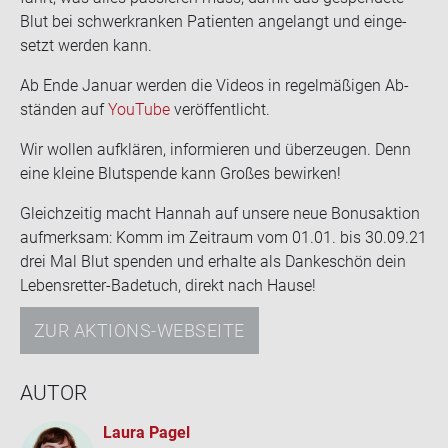
Blut bei schwer­kran­ken Pa­ti­en­ten an­ge­langt und ein­ge­
setzt wer­den kann.
Ab Ende Ja­nu­ar wer­den die Vi­de­os in re­gel­mä­ßi­gen Ab­
stän­den auf
You­Tube
ver­öf­fent­licht.
Wir wol­len auf­klä­ren, in­for­mie­ren und über­zeu­gen. Denn
eine klei­ne Blut­spen­de kann Gro­ßes be­wir­ken!
Gleich­zei­tig macht Han­nah auf un­se­re neue Bo­nus­ak­ti­on
auf­merk­sam: Komm im Zeit­raum vom 01.01. bis 30.09.21
drei Mal Blut spen­den und er­hal­te als Dan­ke­schön dein
Lebensretter-​Badetuch, di­rekt nach Hause!
ZUR AKTIONS-WEBSEITE
AUTOR
Laura Pagel