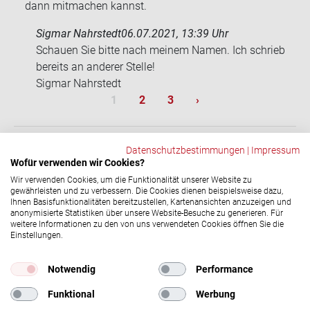
dann mitmachen kannst.
Sigmar Nahrstedt
06.07.2021, 13:39 Uhr
Schau­en Sie bitte nach mei­nem Namen. Ich schrieb
be­reits an an­de­rer Stel­le!
Sig­mar Nahr­stedt
Sei­ten­num­me­rie­rung
Aktuelle Seite
Seite
Seite
Nächste Seite
1
2
3
›
Datenschutzbestimmungen
|
Impressum
Wofür verwenden wir Cookies?
ZURÜCK
Wir verwenden Cookies, um die Funktionalität unserer Website zu
gewährleisten und zu verbessern. Die Cookies dienen beispielsweise dazu,
Ihnen Basisfunktionalitäten bereitzustellen, Kartenansichten anzuzeigen und
anonymisierte Statistiken über unsere Website-Besuche zu generieren. Für
Social-​Media Ka­nä­le
weitere Informationen zu den von uns verwendeten Cookies öffnen Sie die
Einstellungen.
© 2026 DRK-​Blutspendedienst NSTOB
Impressum
|
Datenschutz
Notwendig
Performance
Funktional
Werbung