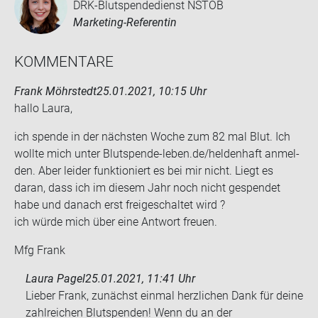
DRK-Blutspendedienst NSTOB
Marketing-Referentin
KOM­MEN­TA­RE
Frank Möhrstedt
25.01.2021, 10:15 Uhr
hallo Laura,
ich spen­de in der nächs­ten Woche zum 82 mal Blut. Ich
woll­te mich unter Blutspende-​leben.de/hel­den­haft an­mel­
den. Aber lei­der funk­tio­niert es bei mir nicht. Liegt es
daran, dass ich im die­sem Jahr noch nicht ge­spen­det
habe und da­nach erst frei­ge­schal­tet wird ?
ich würde mich über eine Ant­wort freu­en.
Mfg Frank
Laura Pagel
25.01.2021, 11:41 Uhr
Lieber Frank, zunächst einmal herzlichen Dank für deine
zahlreichen Blutspenden! Wenn du an der