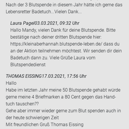
Nach der 3 Blut­spen­de in die­sem Jahr hätte ich gerne das
Le­bens­ret­ter Ba­de­tuch...Vie­len Dank...
Laura Pagel
03.03.2021, 09:32 Uhr
Hallo Mandy, vielen Dank für deine Blutspende. Bitte
bestätige nach deiner dritten Blutspende hier:
https://kleinaberhannah.blutspende-leben.de/ dass du
an der Aktion teilnehmen möchtest. Wir senden dir dein
Badetuch dann zu. Viele Grüße Laura vom
Blutspendedienst
THOMAS EISSING
17.03.2021, 17:56 Uhr
Hallo
Habe im letz­ten Jahr meine 50 Blut­spen­de ge­habt würde
gerne meine 4 Brief­mar­ken a 80 Cent gegen das Hand­
tuch tau­schen??
Gehe aber immer wie­der gerne zum Blut spen­den auch in
der heute schwie­ri­gen Zeit
Mit freund­li­chen Gruß Tho­mas Eis­sing