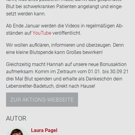
Blut bei schwer­kran­ken Pa­ti­en­ten an­ge­langt und ein­ge­
setzt wer­den kann.
Ab Ende Ja­nu­ar wer­den die Vi­de­os in re­gel­mä­ßi­gen Ab­
stän­den auf
You­Tube
ver­öf­fent­licht.
Wir wol­len auf­klä­ren, in­for­mie­ren und über­zeu­gen. Denn
eine klei­ne Blut­spen­de kann Gro­ßes be­wir­ken!
Gleich­zei­tig macht Han­nah auf un­se­re neue Bo­nus­ak­ti­on
auf­merk­sam: Komm im Zeit­raum vom 01.01. bis 30.09.21
drei Mal Blut spen­den und er­hal­te als Dan­ke­schön dein
Lebensretter-​Badetuch, di­rekt nach Hause!
ZUR AKTIONS-WEBSEITE
AUTOR
Laura Pagel