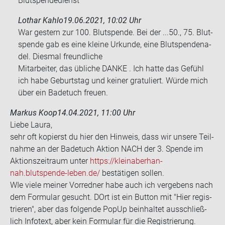
Blutspendedienst
Lothar Kahlo
19.06.2021, 10:02 Uhr
War ges­tern zur 100. Blut­spen­de. Bei der ...50., 75. Blut­
spen­de gab es eine klei­ne Ur­kun­de, eine Blut­spen­de­na­
del. Dies­mal freund­li­che
Mit­ar­bei­ter, das üb­li­che DANKE . Ich hatte das Ge­fühl
ich habe Ge­burts­tag und kei­ner gra­tu­liert. Würde mich
über ein Ba­de­tuch freu­en.
Markus Koop
14.04.2021, 11:00 Uhr
Liebe Laura,
sehr oft ko­pierst du hier den Hin­weis, dass wir un­se­re Teil­
nah­me an der Ba­de­tuch Ak­ti­on NACH der 3. Spen­de im
Ak­ti­ons­zeit­raum unter
https://kleinaber­han­
nah.blutspende-​leben.de/
be­stä­ti­gen sol­len.
WIe viele mei­ner Vor­red­ner habe auch ich ver­ge­bens nach
dem For­mu­lar ge­sucht. DOrt ist ein But­ton mit "Hier re­gis­
trie­ren", aber das fol­gen­de PopUp be­inhal­tet aus­schließ­
lich In­fo­text, aber kein For­mu­lar für die Re­gis­trie­rung.