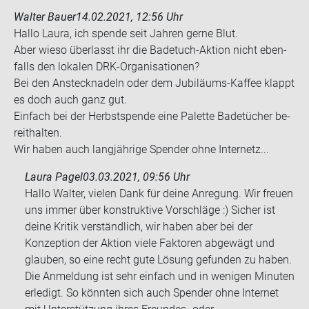
Walter Bauer
14.02.2021, 12:56 Uhr
Hallo Laura, ich spen­de seit Jah­ren gerne Blut.
Aber wieso über­lasst ihr die Badetuch-​Aktion nicht eben­
falls den lo­ka­len DRK-​Organisationen?
Bei den An­steck­na­deln oder dem Jubiläums-​Kaffee klappt
es doch auch ganz gut.
Ein­fach bei der Herbst­spen­de eine Pa­let­te Ba­de­tü­cher be­
reit­hal­ten.
Wir haben auch lang­jäh­ri­ge Spen­der ohne In­ter­netz...
Laura Pagel
03.03.2021, 09:56 Uhr
Hallo Walter, vielen Dank für deine Anregung. Wir freuen
uns immer über konstruktive Vorschläge :) Sicher ist
deine Kritik verständlich, wir haben aber bei der
Konzeption der Aktion viele Faktoren abgewägt und
glauben, so eine recht gute Lösung gefunden zu haben.
Die Anmeldung ist sehr einfach und in wenigen Minuten
erledigt. So könnten sich auch Spender ohne Internet