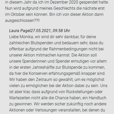
in die­sem Jahr da ich im De­zem­ber 2020 ge­spen­det hatte.
Nun wird auf­grund mei­nes Ge­schlechts die nächs­te erst
im Ok­to­ber sein kön­nen. Bin ich von die­ser Ak­ti­on dann
aus­ge­schlos­sen??!!
Laura Pagel
27.05.2021, 09:58 Uhr
Liebe Monika, wir sind dir sehr dankbar, für deine
zahlreichen Blutspenden und bedauern sehr, dass du
offenbar aufgrund der Rahmenbedingungen nicht bei
unserer Aktion mitmachen kannst. Die Aktion soll
unsere Spenderinnen und Spender ermutigen vor allem
in der ersten Jahreshälfte zur Blutspende zu kommen,
da hier die Konserven erfahrungsgemäß knapper sind.
Wir haben den Zeitraum so gewählt, um es möglichst
vielen zu ermöglichen bei der Aktion dabei zu sein. Uns
ist aber klar, dass aufgrund von Rückstellungen oder
Wartezeiten nicht alle die Chance haben, ein Handtuch
zu gewinnen. Wir werden sicher zukünftig noch andere
Aktionen oder Verlosungen veranstalten, bei denen du