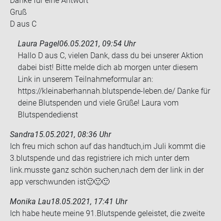
Danke für eine Ant­wort
Gruß
D aus C
Laura Pagel
06.05.2021, 09:54 Uhr
Hallo D aus C, vielen Dank, dass du bei unserer Aktion
dabei bist! Bitte melde dich ab morgen unter diesem
Link in unserem Teilnahmeformular an:
https://kleinaberhannah.blutspende-leben.de/ Danke für
deine Blutspenden und viele Grüße! Laura vom
Blutspendedienst
Sandra
15.05.2021, 08:36 Uhr
Ich freu mich schon auf das hand­tuch,im Juli kommt die
3.blut­spen­de und das re­gis­trie­re ich mich unter dem
link.muss­te ganz schön su­chen,nach dem der link in der
app ver­schwun­den ist🙂🙂🙂
Monika Lau
18.05.2021, 17:41 Uhr
Ich habe heute meine 91.Blut­spen­de ge­leis­tet, die zwei­te