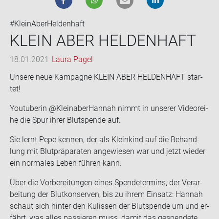
#KleinAberHeldenhaft
KLEIN ABER HEL­DEN­HAFT
18.01.2021
Laura Pagel
Un­se­re neue Kam­pa­gne KLEIN ABER HEL­DEN­HAFT star­
tet!
You­tube­rin @Kleinaber­Han­nah nimmt in un­se­rer Vi­de­orei­
he die Spur ihrer Blut­spen­de auf.
Sie lernt Pepe ken­nen, der als Klein­kind auf die Be­hand­
lung mit Blut­prä­pa­ra­ten an­ge­wie­sen war und jetzt wie­der
ein nor­ma­les Leben füh­ren kann.
Über die Vor­be­rei­tun­gen eines Spen­de­ter­mins, der Ver­ar­
bei­tung der Blut­kon­ser­ven, bis zu ihrem Ein­satz: Han­nah
schaut sich hin­ter den Ku­lis­sen der Blut­spen­de um und er­
fährt, was alles pas­sie­ren muss, damit das ge­spen­de­te