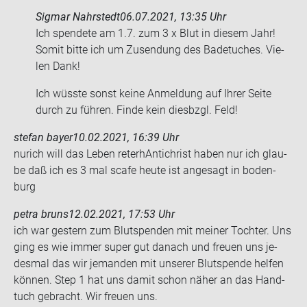
Sigmar Nahrstedt
06.07.2021, 13:35 Uhr
Ich spen­de­te am 1.7. zum 3 x Blut in die­sem Jahr!
Somit bitte ich um Zu­sen­dung des Ba­de­tu­ches. Vie­
len Dank!
Ich wüss­te sonst keine An­mel­dung auf Ihrer Seite
durch zu füh­ren. Finde kein dies­bzgl. Feld!
stefan bayer
10.02.2021, 16:39 Uhr
nurich will das Leben re­ter­hAn­ti­christ haben nur ich glau­
be daß ich es 3 mal scafe heute ist an­ge­sagt in bo­den­
burg
petra bruns
12.02.2021, 17:53 Uhr
ich war ges­tern zum Blut­spen­den mit mei­ner Toch­ter. Uns
ging es wie immer super gut da­nach und freu­en uns je­
des­mal das wir je­man­den mit un­se­rer Blut­spen­de hel­fen
kön­nen. Step 1 hat uns damit schon näher an das Hand­
tuch ge­bracht. Wir freu­en uns.