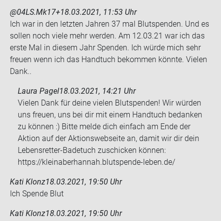
@04LS.Mk17+
18.03.2021, 11:53 Uhr
Ich war in den letz­ten Jah­ren 37 mal Blut­spen­den. Und es
sol­len noch viele mehr wer­den. Am 12.03.21 war ich das
erste Mal in die­sem Jahr Spen­den. Ich würde mich sehr
freu­en wenn ich das Hand­tuch be­kom­men könn­te. Vie­len
Dank..
Laura Pagel
18.03.2021, 14:21 Uhr
Vielen Dank für deine vielen Blutspenden! Wir würden
uns freuen, uns bei dir mit einem Handtuch bedanken
zu können :) Bitte melde dich einfach am Ende der
Aktion auf der Aktionswebseite an, damit wir dir dein
Lebensretter-Badetuch zuschicken können:
https://kleinaberhannah.blutspende-leben.de/
Kati Klonz
18.03.2021, 19:50 Uhr
Ich Spen­de Blut
Kati Klonz
18.03.2021, 19:50 Uhr