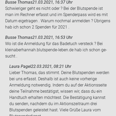
Busse Thomas
21.03.2021, 16:37 Uhr
Schwie­ri­ger geht es nicht oder ? Bei der Blut­spen­de ist
man im Rech­ner er­fasst und im Spen­der­pass wird es mit
Datum ei­getra­gen . Warum noch­mal an­mel­den ? Üb­ri­gens
hab ich schon 2 Spen­den für 2021 .
Busse Thomas
21.03.2021, 16:53 Uhr
Wo ist die An­mel­dung für das Ba­de­tuch ver­steck ? Bei
kleinaber­han­nah.blutspende-​leben.de hab ich schon ge­
sucht .
Laura Pagel
22.03.2021, 08:21 Uhr
Lieber Thomas, das stimmt. Deine Blutspenden werden
bei uns erfasst. Deshalb ist auch keine vorherige
Anmeldung notwendig. Indem du auf der Aktionsseite
deine Teilnahme bestätigst, wissen wir, dass du ein
Handtuch erhalten möchtest. Die Bestätigung kannst
du senden, nachdem du im Aktionszeitraum drei
Blutspenden geleistet hast. Viele Grüße Laura vom