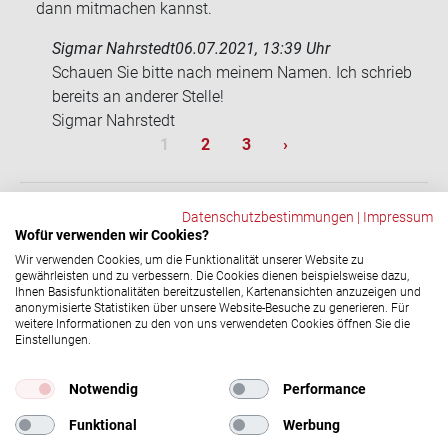
dann mitmachen kannst.
Sigmar Nahrstedt
06.07.2021, 13:39 Uhr
Schau­en Sie bitte nach mei­nem Namen. Ich schrieb
be­reits an an­de­rer Stel­le!
Sig­mar Nahr­stedt
Sei­ten­num­me­rie­rung
Aktuelle Seite
Seite
Seite
Nächste Seite
1
2
3
›
Datenschutzbestimmungen
|
Impressum
Wofür verwenden wir Cookies?
ZURÜCK
Wir verwenden Cookies, um die Funktionalität unserer Website zu
gewährleisten und zu verbessern. Die Cookies dienen beispielsweise dazu,
Ihnen Basisfunktionalitäten bereitzustellen, Kartenansichten anzuzeigen und
anonymisierte Statistiken über unsere Website-Besuche zu generieren. Für
Social-​Media Ka­nä­le
weitere Informationen zu den von uns verwendeten Cookies öffnen Sie die
Einstellungen.
© 2026 DRK-​Blutspendedienst NSTOB
Impressum
|
Datenschutz
Notwendig
Performance
Funktional
Werbung