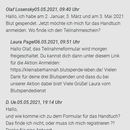
Olaf Losensky
05.05.2021, 09:40 Uhr
Hallo, ich habe am 2. Ja­nu­ar, 3. März und am 3. Mai 2021
Blut ge­spen­det. Jetzt möch­te ich mich für das Hand­tuch
an­mel­den. Wo finde ich den Teil­nah­me­schein?
Laura Pagel
06.05.2021, 09:51 Uhr
Hallo Olaf, das Teilnahmeformular wird morgen
freigeschaltet. Du kannst dich dann unter diesem Link
für die Aktion Anmelden:
https://kleinaberhannah.blutspende-leben.de/ Vielen
Dank für deine drei Blutspenden und dass du bei
unserer Aktion dabei bist! Viele Grüße! Laura vom
Blutspendedienst
D. Ue.
05.05.2021, 19:14 Uhr
Hallo,
und wie komme ich zu dem For­mu­lar für das Hand­tuch?
Das finde ich nicht, oder muss ich mich re­gis­trie­ren ??