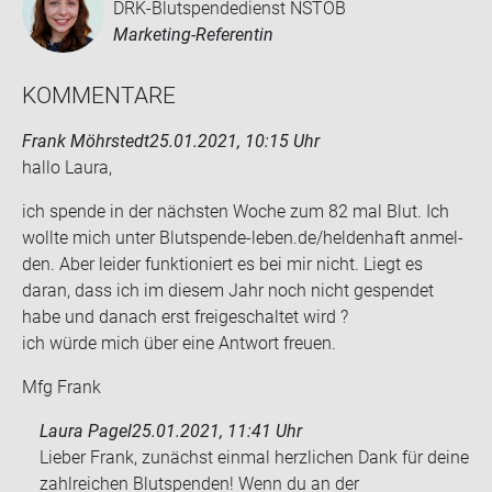
DRK-Blutspendedienst NSTOB
Marketing-Referentin
KOM­MEN­TA­RE
Frank Möhrstedt
25.01.2021, 10:15 Uhr
hallo Laura,
ich spen­de in der nächs­ten Woche zum 82 mal Blut. Ich
woll­te mich unter Blutspende-​leben.de/hel­den­haft an­mel­
den. Aber lei­der funk­tio­niert es bei mir nicht. Liegt es
daran, dass ich im die­sem Jahr noch nicht ge­spen­det
habe und da­nach erst frei­ge­schal­tet wird ?
ich würde mich über eine Ant­wort freu­en.
Mfg Frank
Laura Pagel
25.01.2021, 11:41 Uhr
Lieber Frank, zunächst einmal herzlichen Dank für deine
zahlreichen Blutspenden! Wenn du an der