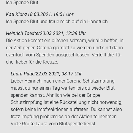
Ich Spen­de Blut
Kati Klonz
18.03.2021, 19:51 Uhr
Ich Spen­de Blut und freue mich auf ein Hand­tuch
Heinrich Toedter
20.03.2021, 12:39 Uhr
Die Ak­ti­on kommt ein biß­chen selt­sam, wir alle hof­fen, in
der Zeit gegen Co­ro­na ge­impft zu wer­den und sind dann
even­tu­ell vom Spen­den aus­ge­schlos­sen. Ver­teilt die Tü­
cher lie­ber für die Kreu­ze.
Laura Pagel
22.03.2021, 08:17 Uhr
Lieber Heinrich, nach einer Corona Schutzimpfung
musst du nur einen Tag warten, bis du wieder Blut
spenden kannst. Ähnlich wie bei der Grippe
Schutzimpfung ist eine Rückstellung nicht notwendig,
sofern keine Impfreaktionen auftreten. Du kannst also
trotz Impfung problemlos an der Aktion teilnehmen.
Viele Grüße Laura vom Blutspendedienst