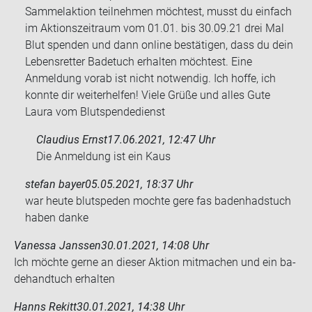
Sammelaktion teilnehmen möchtest, musst du einfach
im Aktionszeitraum vom 01.01. bis 30.09.21 drei Mal
Blut spenden und dann online bestätigen, dass du dein
Lebensretter Badetuch erhalten möchtest. Eine
Anmeldung vorab ist nicht notwendig. Ich hoffe, ich
konnte dir weiterhelfen! Viele Grüße und alles Gute
Laura vom Blutspendedienst
Claudius Ernst
17.06.2021, 12:47 Uhr
Die An­mel­dung ist ein Kaus
stefan bayer
05.05.2021, 18:37 Uhr
war heute blut­spe­den moch­te gere fas ba­den­had­s­tuch
haben danke
Vanessa Janssen
30.01.2021, 14:08 Uhr
Ich möch­te gerne an die­ser Ak­ti­on mit­ma­chen und ein ba­
de­hand­tuch er­hal­ten
Hanns Rekitt
30.01.2021, 14:38 Uhr