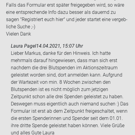
Falls das For­mu­lar erst spä­ter frei­ge­ge­ben wird, so wäre
eine ent­spre­chen­de Info dazu bes­ser als dau­ernd zu
sagen "Re­gis­triert euch hier" und jeder star­tet eine ver­geb­
li­che Suche ;-)
Vie­len Dank
Laura Pagel
14.04.2021, 15:07 Uhr
Lieber Markus, danke für den Hinweis. Ich hatte
mehrmals darauf hingewiesen, dass man sich erst
nachdem die drei Blutspenden im Aktionszeitraum
geleistet worden sind, dort anmelden kann. Aufgrund
der Wartezeit von min. 8 Wochen zwischen den
Blutspenden ist es nicht möglich zum jetzigen
Zeitpunkt schon alle drei Spenden geleistet zu haben.
Deswegen muss eigentlich auch niemand suchen :) Das
Formular ist erst ab dem Zeitpunkt freigeschaltet, wenn
die ersten Spenderinnen und Spender seit dem 01.01.
ihre dritte Spende geleistet haben können. Viele Grüße
und alles Gute Laura