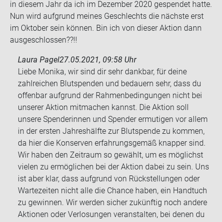
in die­sem Jahr da ich im De­zem­ber 2020 ge­spen­det hatte.
Nun wird auf­grund mei­nes Ge­schlechts die nächs­te erst
im Ok­to­ber sein kön­nen. Bin ich von die­ser Ak­ti­on dann
aus­ge­schlos­sen??!!
Laura Pagel
27.05.2021, 09:58 Uhr
Liebe Monika, wir sind dir sehr dankbar, für deine
zahlreichen Blutspenden und bedauern sehr, dass du
offenbar aufgrund der Rahmenbedingungen nicht bei
unserer Aktion mitmachen kannst. Die Aktion soll
unsere Spenderinnen und Spender ermutigen vor allem
in der ersten Jahreshälfte zur Blutspende zu kommen,
da hier die Konserven erfahrungsgemäß knapper sind.
Wir haben den Zeitraum so gewählt, um es möglichst
vielen zu ermöglichen bei der Aktion dabei zu sein. Uns
ist aber klar, dass aufgrund von Rückstellungen oder
Wartezeiten nicht alle die Chance haben, ein Handtuch
zu gewinnen. Wir werden sicher zukünftig noch andere
Aktionen oder Verlosungen veranstalten, bei denen du