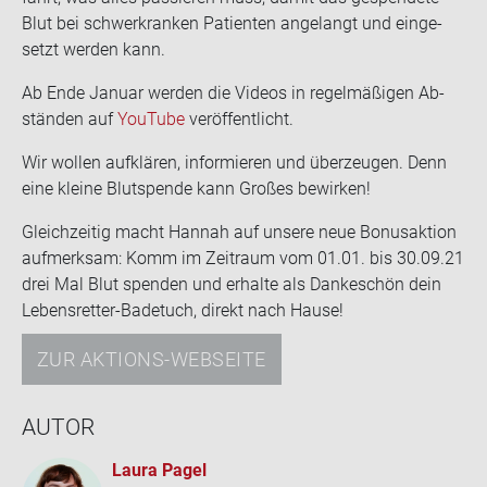
Blut bei schwer­kran­ken Pa­ti­en­ten an­ge­langt und ein­ge­
setzt wer­den kann.
Ab Ende Ja­nu­ar wer­den die Vi­de­os in re­gel­mä­ßi­gen Ab­
stän­den auf
You­Tube
ver­öf­fent­licht.
Wir wol­len auf­klä­ren, in­for­mie­ren und über­zeu­gen. Denn
eine klei­ne Blut­spen­de kann Gro­ßes be­wir­ken!
Gleich­zei­tig macht Han­nah auf un­se­re neue Bo­nus­ak­ti­on
auf­merk­sam: Komm im Zeit­raum vom 01.01. bis 30.09.21
drei Mal Blut spen­den und er­hal­te als Dan­ke­schön dein
Lebensretter-​Badetuch, di­rekt nach Hause!
ZUR AKTIONS-WEBSEITE
AUTOR
Laura Pagel