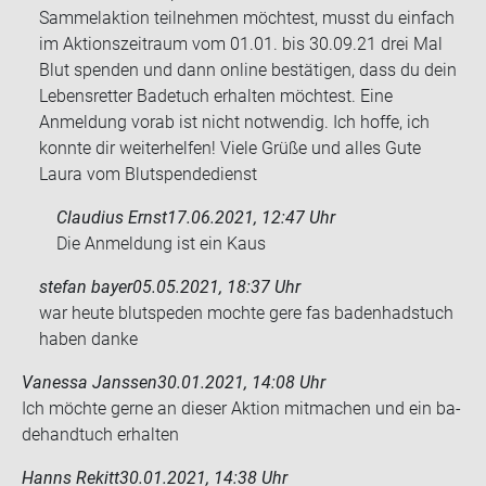
Sammelaktion teilnehmen möchtest, musst du einfach
im Aktionszeitraum vom 01.01. bis 30.09.21 drei Mal
Blut spenden und dann online bestätigen, dass du dein
Lebensretter Badetuch erhalten möchtest. Eine
Anmeldung vorab ist nicht notwendig. Ich hoffe, ich
konnte dir weiterhelfen! Viele Grüße und alles Gute
Laura vom Blutspendedienst
Claudius Ernst
17.06.2021, 12:47 Uhr
Die An­mel­dung ist ein Kaus
stefan bayer
05.05.2021, 18:37 Uhr
war heute blut­spe­den moch­te gere fas ba­den­had­s­tuch
haben danke
Vanessa Janssen
30.01.2021, 14:08 Uhr
Ich möch­te gerne an die­ser Ak­ti­on mit­ma­chen und ein ba­
de­hand­tuch er­hal­ten
Hanns Rekitt
30.01.2021, 14:38 Uhr