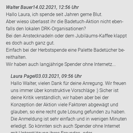
Walter Bauer
14.02.2021, 12:56 Uhr
Hallo Laura, ich spen­de seit Jah­ren gerne Blut.
Aber wieso über­lasst ihr die Badetuch-​Aktion nicht eben­
falls den lo­ka­len DRK-​Organisationen?
Bei den An­steck­na­deln oder dem Jubiläums-​Kaffee klappt
es doch auch ganz gut.
Ein­fach bei der Herbst­spen­de eine Pa­let­te Ba­de­tü­cher be­
reit­hal­ten.
Wir haben auch lang­jäh­ri­ge Spen­der ohne In­ter­netz...
Laura Pagel
03.03.2021, 09:56 Uhr
Hallo Walter, vielen Dank für deine Anregung. Wir freuen
uns immer über konstruktive Vorschläge :) Sicher ist
deine Kritik verständlich, wir haben aber bei der
Konzeption der Aktion viele Faktoren abgewägt und
glauben, so eine recht gute Lösung gefunden zu haben.
Die Anmeldung ist sehr einfach und in wenigen Minuten
erledigt. So könnten sich auch Spender ohne Internet