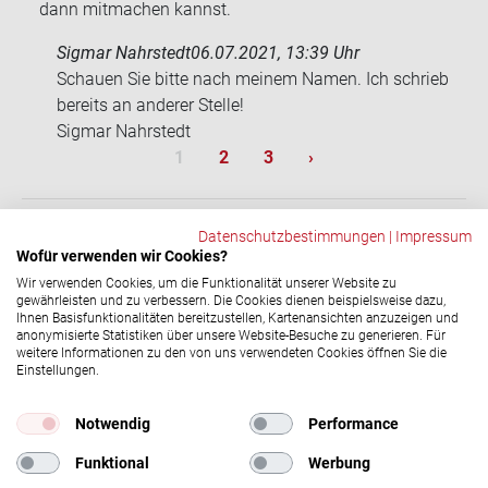
dann mitmachen kannst.
Sigmar Nahrstedt
06.07.2021, 13:39 Uhr
Schau­en Sie bitte nach mei­nem Namen. Ich schrieb
be­reits an an­de­rer Stel­le!
Sig­mar Nahr­stedt
Sei­ten­num­me­rie­rung
Aktuelle Seite
Seite
Seite
Nächste Seite
1
2
3
›
Datenschutzbestimmungen
|
Impressum
Wofür verwenden wir Cookies?
ZURÜCK
Wir verwenden Cookies, um die Funktionalität unserer Website zu
gewährleisten und zu verbessern. Die Cookies dienen beispielsweise dazu,
Ihnen Basisfunktionalitäten bereitzustellen, Kartenansichten anzuzeigen und
anonymisierte Statistiken über unsere Website-Besuche zu generieren. Für
Social-​Media Ka­nä­le
weitere Informationen zu den von uns verwendeten Cookies öffnen Sie die
Einstellungen.
© 2026 DRK-​Blutspendedienst NSTOB
Impressum
|
Datenschutz
Notwendig
Performance
Funktional
Werbung