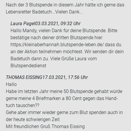
Nach der 3 Blut­spen­de in die­sem Jahr hätte ich gerne das
Le­bens­ret­ter Ba­de­tuch...Vie­len Dank...
Laura Pagel
03.03.2021, 09:32 Uhr
Hallo Mandy, vielen Dank für deine Blutspende. Bitte
bestätige nach deiner dritten Blutspende hier:
https://kleinaberhannah.blutspende-leben.de/ dass du
an der Aktion teilnehmen möchtest. Wir senden dir dein
Badetuch dann zu. Viele Grüße Laura vom
Blutspendedienst
THOMAS EISSING
17.03.2021, 17:56 Uhr
Hallo
Habe im letz­ten Jahr meine 50 Blut­spen­de ge­habt würde
gerne meine 4 Brief­mar­ken a 80 Cent gegen das Hand­
tuch tau­schen??
Gehe aber immer wie­der gerne zum Blut spen­den auch in
der heute schwie­ri­gen Zeit
Mit freund­li­chen Gruß Tho­mas Eis­sing