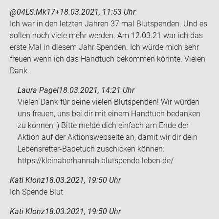
@04LS.Mk17+
18.03.2021, 11:53 Uhr
Ich war in den letz­ten Jah­ren 37 mal Blut­spen­den. Und es
sol­len noch viele mehr wer­den. Am 12.03.21 war ich das
erste Mal in die­sem Jahr Spen­den. Ich würde mich sehr
freu­en wenn ich das Hand­tuch be­kom­men könn­te. Vie­len
Dank..
Laura Pagel
18.03.2021, 14:21 Uhr
Vielen Dank für deine vielen Blutspenden! Wir würden
uns freuen, uns bei dir mit einem Handtuch bedanken
zu können :) Bitte melde dich einfach am Ende der
Aktion auf der Aktionswebseite an, damit wir dir dein
Lebensretter-Badetuch zuschicken können:
https://kleinaberhannah.blutspende-leben.de/
Kati Klonz
18.03.2021, 19:50 Uhr
Ich Spen­de Blut
Kati Klonz
18.03.2021, 19:50 Uhr