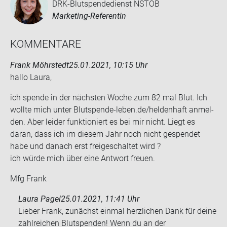
DRK-Blutspendedienst NSTOB
Marketing-Referentin
KOM­MEN­TA­RE
Frank Möhrstedt
25.01.2021, 10:15 Uhr
hallo Laura,
ich spen­de in der nächs­ten Woche zum 82 mal Blut. Ich
woll­te mich unter Blutspende-​leben.de/hel­den­haft an­mel­
den. Aber lei­der funk­tio­niert es bei mir nicht. Liegt es
daran, dass ich im die­sem Jahr noch nicht ge­spen­det
habe und da­nach erst frei­ge­schal­tet wird ?
ich würde mich über eine Ant­wort freu­en.
Mfg Frank
Laura Pagel
25.01.2021, 11:41 Uhr
Lieber Frank, zunächst einmal herzlichen Dank für deine
zahlreichen Blutspenden! Wenn du an der