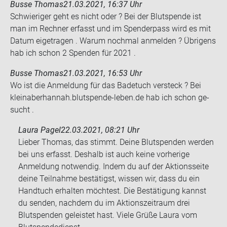
Busse Thomas
21.03.2021, 16:37 Uhr
Schwie­ri­ger geht es nicht oder ? Bei der Blut­spen­de ist
man im Rech­ner er­fasst und im Spen­der­pass wird es mit
Datum ei­getra­gen . Warum noch­mal an­mel­den ? Üb­ri­gens
hab ich schon 2 Spen­den für 2021 .
Busse Thomas
21.03.2021, 16:53 Uhr
Wo ist die An­mel­dung für das Ba­de­tuch ver­steck ? Bei
kleinaber­han­nah.blutspende-​leben.de hab ich schon ge­
sucht .
Laura Pagel
22.03.2021, 08:21 Uhr
Lieber Thomas, das stimmt. Deine Blutspenden werden
bei uns erfasst. Deshalb ist auch keine vorherige
Anmeldung notwendig. Indem du auf der Aktionsseite
deine Teilnahme bestätigst, wissen wir, dass du ein
Handtuch erhalten möchtest. Die Bestätigung kannst
du senden, nachdem du im Aktionszeitraum drei
Blutspenden geleistet hast. Viele Grüße Laura vom