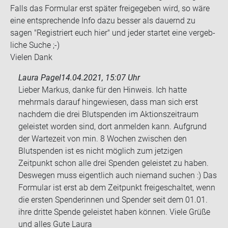
Falls das For­mu­lar erst spä­ter frei­ge­ge­ben wird, so wäre
eine ent­spre­chen­de Info dazu bes­ser als dau­ernd zu
sagen "Re­gis­triert euch hier" und jeder star­tet eine ver­geb­
li­che Suche ;-)
Vie­len Dank
Laura Pagel
14.04.2021, 15:07 Uhr
Lieber Markus, danke für den Hinweis. Ich hatte
mehrmals darauf hingewiesen, dass man sich erst
nachdem die drei Blutspenden im Aktionszeitraum
geleistet worden sind, dort anmelden kann. Aufgrund
der Wartezeit von min. 8 Wochen zwischen den
Blutspenden ist es nicht möglich zum jetzigen
Zeitpunkt schon alle drei Spenden geleistet zu haben.
Deswegen muss eigentlich auch niemand suchen :) Das
Formular ist erst ab dem Zeitpunkt freigeschaltet, wenn
die ersten Spenderinnen und Spender seit dem 01.01.
ihre dritte Spende geleistet haben können. Viele Grüße
und alles Gute Laura