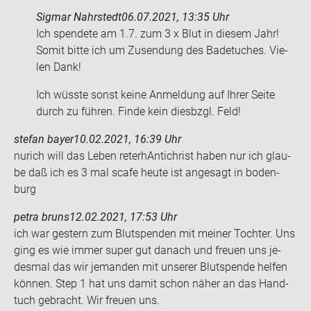
Sigmar Nahrstedt
06.07.2021, 13:35 Uhr
Ich spen­de­te am 1.7. zum 3 x Blut in die­sem Jahr!
Somit bitte ich um Zu­sen­dung des Ba­de­tu­ches. Vie­
len Dank!
Ich wüss­te sonst keine An­mel­dung auf Ihrer Seite
durch zu füh­ren. Finde kein dies­bzgl. Feld!
stefan bayer
10.02.2021, 16:39 Uhr
nurich will das Leben re­ter­hAn­ti­christ haben nur ich glau­
be daß ich es 3 mal scafe heute ist an­ge­sagt in bo­den­
burg
petra bruns
12.02.2021, 17:53 Uhr
ich war ges­tern zum Blut­spen­den mit mei­ner Toch­ter. Uns
ging es wie immer super gut da­nach und freu­en uns je­
des­mal das wir je­man­den mit un­se­rer Blut­spen­de hel­fen
kön­nen. Step 1 hat uns damit schon näher an das Hand­
tuch ge­bracht. Wir freu­en uns.