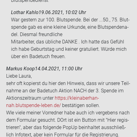
Blutspendedienst
Lothar Kahlo
19.06.2021, 10:02 Uhr
War ges­tern zur 100. Blut­spen­de. Bei der ...50., 75. Blut­
spen­de gab es eine klei­ne Ur­kun­de, eine Blut­spen­de­na­
del. Dies­mal freund­li­che
Mit­ar­bei­ter, das üb­li­che DANKE . Ich hatte das Ge­fühl
ich habe Ge­burts­tag und kei­ner gra­tu­liert. Würde mich
über ein Ba­de­tuch freu­en.
Markus Koop
14.04.2021, 11:00 Uhr
Liebe Laura,
sehr oft ko­pierst du hier den Hin­weis, dass wir un­se­re Teil­
nah­me an der Ba­de­tuch Ak­ti­on NACH der 3. Spen­de im
Ak­ti­ons­zeit­raum unter
https://kleinaber­han­
nah.blutspende-​leben.de/
be­stä­ti­gen sol­len.
WIe viele mei­ner Vor­red­ner habe auch ich ver­ge­bens nach
dem For­mu­lar ge­sucht. DOrt ist ein But­ton mit "Hier re­gis­
trie­ren", aber das fol­gen­de PopUp be­inhal­tet aus­schließ­
lich In­fo­text, aber kein For­mu­lar für die Re­gis­trie­rung.