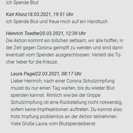
Ich Spen­de Blut
Kati Klonz
18.03.2021, 19:51 Uhr
Ich Spen­de Blut und freue mich auf ein Hand­tuch
Heinrich Toedter
20.03.2021, 12:39 Uhr
Die Ak­ti­on kommt ein biß­chen selt­sam, wir alle hof­fen, in
der Zeit gegen Co­ro­na ge­impft zu wer­den und sind dann
even­tu­ell vom Spen­den aus­ge­schlos­sen. Ver­teilt die Tü­
cher lie­ber für die Kreu­ze.
Laura Pagel
22.03.2021, 08:17 Uhr
Lieber Heinrich, nach einer Corona Schutzimpfung
musst du nur einen Tag warten, bis du wieder Blut
spenden kannst. Ähnlich wie bei der Grippe
Schutzimpfung ist eine Rückstellung nicht notwendig,
sofern keine Impfreaktionen auftreten. Du kannst also
trotz Impfung problemlos an der Aktion teilnehmen.
Viele Grüße Laura vom Blutspendedienst