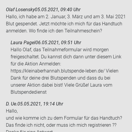
Olaf Losensky
05.05.2021, 09:40 Uhr
Hallo, ich habe am 2. Ja­nu­ar, 3. März und am 3. Mai 2021
Blut ge­spen­det. Jetzt möch­te ich mich für das Hand­tuch
an­mel­den. Wo finde ich den Teil­nah­me­schein?
Laura Pagel
06.05.2021, 09:51 Uhr
Hallo Olaf, das Teilnahmeformular wird morgen
freigeschaltet. Du kannst dich dann unter diesem Link
für die Aktion Anmelden:
https://kleinaberhannah.blutspende-leben.de/ Vielen
Dank für deine drei Blutspenden und dass du bei
unserer Aktion dabei bist! Viele Grüße! Laura vom
Blutspendedienst
D. Ue.
05.05.2021, 19:14 Uhr
Hallo,
und wie komme ich zu dem For­mu­lar für das Hand­tuch?
Das finde ich nicht, oder muss ich mich re­gis­trie­ren ??