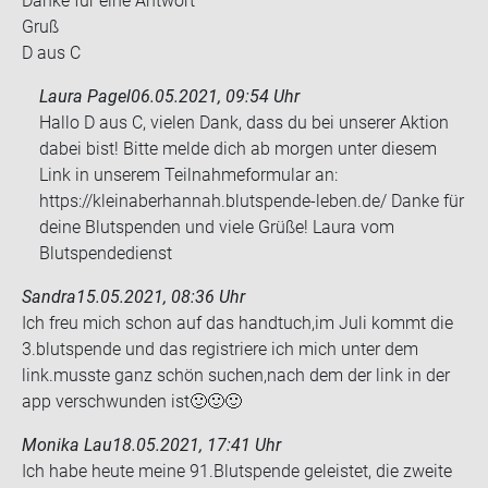
Danke für eine Ant­wort
Gruß
D aus C
Laura Pagel
06.05.2021, 09:54 Uhr
Hallo D aus C, vielen Dank, dass du bei unserer Aktion
dabei bist! Bitte melde dich ab morgen unter diesem
Link in unserem Teilnahmeformular an:
https://kleinaberhannah.blutspende-leben.de/ Danke für
deine Blutspenden und viele Grüße! Laura vom
Blutspendedienst
Sandra
15.05.2021, 08:36 Uhr
Ich freu mich schon auf das hand­tuch,im Juli kommt die
3.blut­spen­de und das re­gis­trie­re ich mich unter dem
link.muss­te ganz schön su­chen,nach dem der link in der
app ver­schwun­den ist🙂🙂🙂
Monika Lau
18.05.2021, 17:41 Uhr
Ich habe heute meine 91.Blut­spen­de ge­leis­tet, die zwei­te