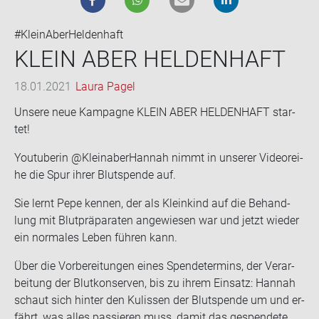
#KleinAberHeldenhaft
KLEIN ABER HEL­DEN­HAFT
18.01.2021
Laura Pagel
Un­se­re neue Kam­pa­gne KLEIN ABER HEL­DEN­HAFT star­
tet!
You­tube­rin @Kleinaber­Han­nah nimmt in un­se­rer Vi­de­orei­
he die Spur ihrer Blut­spen­de auf.
Sie lernt Pepe ken­nen, der als Klein­kind auf die Be­hand­
lung mit Blut­prä­pa­ra­ten an­ge­wie­sen war und jetzt wie­der
ein nor­ma­les Leben füh­ren kann.
Über die Vor­be­rei­tun­gen eines Spen­de­ter­mins, der Ver­ar­
bei­tung der Blut­kon­ser­ven, bis zu ihrem Ein­satz: Han­nah
schaut sich hin­ter den Ku­lis­sen der Blut­spen­de um und er­
fährt, was alles pas­sie­ren muss, damit das ge­spen­de­te