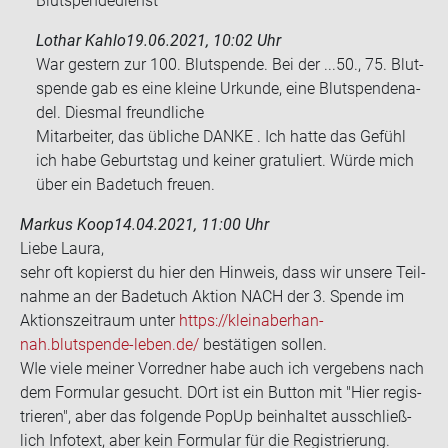
Blutspendedienst
Lothar Kahlo
19.06.2021, 10:02 Uhr
War ges­tern zur 100. Blut­spen­de. Bei der ...50., 75. Blut­
spen­de gab es eine klei­ne Ur­kun­de, eine Blut­spen­de­na­
del. Dies­mal freund­li­che
Mit­ar­bei­ter, das üb­li­che DANKE . Ich hatte das Ge­fühl
ich habe Ge­burts­tag und kei­ner gra­tu­liert. Würde mich
über ein Ba­de­tuch freu­en.
Markus Koop
14.04.2021, 11:00 Uhr
Liebe Laura,
sehr oft ko­pierst du hier den Hin­weis, dass wir un­se­re Teil­
nah­me an der Ba­de­tuch Ak­ti­on NACH der 3. Spen­de im
Ak­ti­ons­zeit­raum unter
https://kleinaber­han­
nah.blutspende-​leben.de/
be­stä­ti­gen sol­len.
WIe viele mei­ner Vor­red­ner habe auch ich ver­ge­bens nach
dem For­mu­lar ge­sucht. DOrt ist ein But­ton mit "Hier re­gis­
trie­ren", aber das fol­gen­de PopUp be­inhal­tet aus­schließ­
lich In­fo­text, aber kein For­mu­lar für die Re­gis­trie­rung.