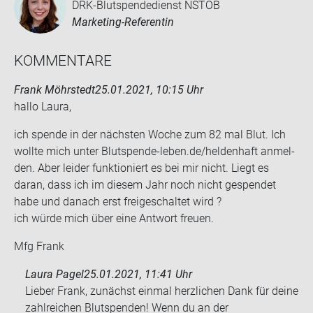
DRK-Blutspendedienst NSTOB
Marketing-Referentin
KOM­MEN­TA­RE
Frank Möhrstedt
25.01.2021, 10:15 Uhr
hallo Laura,
ich spen­de in der nächs­ten Woche zum 82 mal Blut. Ich
woll­te mich unter Blutspende-​leben.de/hel­den­haft an­mel­
den. Aber lei­der funk­tio­niert es bei mir nicht. Liegt es
daran, dass ich im die­sem Jahr noch nicht ge­spen­det
habe und da­nach erst frei­ge­schal­tet wird ?
ich würde mich über eine Ant­wort freu­en.
Mfg Frank
Laura Pagel
25.01.2021, 11:41 Uhr
Lieber Frank, zunächst einmal herzlichen Dank für deine
zahlreichen Blutspenden! Wenn du an der