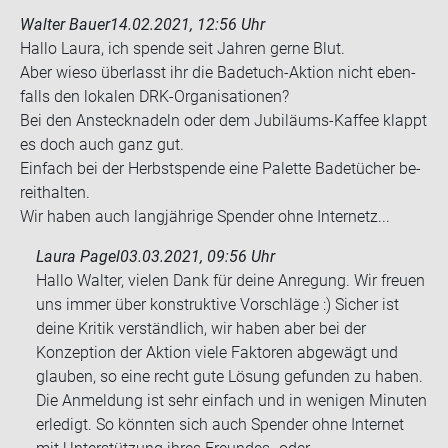
Walter Bauer
14.02.2021, 12:56 Uhr
Hallo Laura, ich spen­de seit Jah­ren gerne Blut.
Aber wieso über­lasst ihr die Badetuch-​Aktion nicht eben­
falls den lo­ka­len DRK-​Organisationen?
Bei den An­steck­na­deln oder dem Jubiläums-​Kaffee klappt
es doch auch ganz gut.
Ein­fach bei der Herbst­spen­de eine Pa­let­te Ba­de­tü­cher be­
reit­hal­ten.
Wir haben auch lang­jäh­ri­ge Spen­der ohne In­ter­netz...
Laura Pagel
03.03.2021, 09:56 Uhr
Hallo Walter, vielen Dank für deine Anregung. Wir freuen
uns immer über konstruktive Vorschläge :) Sicher ist
deine Kritik verständlich, wir haben aber bei der
Konzeption der Aktion viele Faktoren abgewägt und
glauben, so eine recht gute Lösung gefunden zu haben.
Die Anmeldung ist sehr einfach und in wenigen Minuten
erledigt. So könnten sich auch Spender ohne Internet