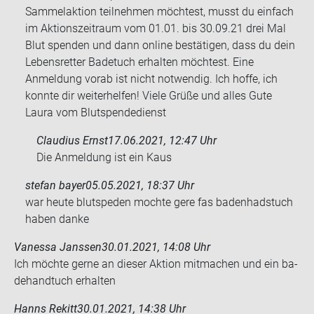
Sammelaktion teilnehmen möchtest, musst du einfach
im Aktionszeitraum vom 01.01. bis 30.09.21 drei Mal
Blut spenden und dann online bestätigen, dass du dein
Lebensretter Badetuch erhalten möchtest. Eine
Anmeldung vorab ist nicht notwendig. Ich hoffe, ich
konnte dir weiterhelfen! Viele Grüße und alles Gute
Laura vom Blutspendedienst
Claudius Ernst
17.06.2021, 12:47 Uhr
Die An­mel­dung ist ein Kaus
stefan bayer
05.05.2021, 18:37 Uhr
war heute blut­spe­den moch­te gere fas ba­den­had­s­tuch
haben danke
Vanessa Janssen
30.01.2021, 14:08 Uhr
Ich möch­te gerne an die­ser Ak­ti­on mit­ma­chen und ein ba­
de­hand­tuch er­hal­ten
Hanns Rekitt
30.01.2021, 14:38 Uhr