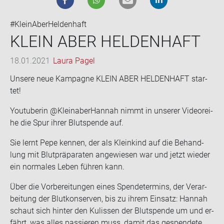
#KleinAberHeldenhaft
KLEIN ABER HEL­DEN­HAFT
18.01.2021
Laura Pagel
Un­se­re neue Kam­pa­gne KLEIN ABER HEL­DEN­HAFT star­
tet!
You­tube­rin @Kleinaber­Han­nah nimmt in un­se­rer Vi­de­orei­
he die Spur ihrer Blut­spen­de auf.
Sie lernt Pepe ken­nen, der als Klein­kind auf die Be­hand­
lung mit Blut­prä­pa­ra­ten an­ge­wie­sen war und jetzt wie­der
ein nor­ma­les Leben füh­ren kann.
Über die Vor­be­rei­tun­gen eines Spen­de­ter­mins, der Ver­ar­
bei­tung der Blut­kon­ser­ven, bis zu ihrem Ein­satz: Han­nah
schaut sich hin­ter den Ku­lis­sen der Blut­spen­de um und er­
fährt, was alles pas­sie­ren muss, damit das ge­spen­de­te