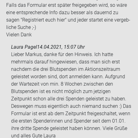
Falls das For­mu­lar erst spä­ter frei­ge­ge­ben wird, so wäre
eine ent­spre­chen­de Info dazu bes­ser als dau­ernd zu
sagen "Re­gis­triert euch hier" und jeder star­tet eine ver­geb­
li­che Suche ;-)
Vie­len Dank
Laura Pagel
14.04.2021, 15:07 Uhr
Lieber Markus, danke für den Hinweis. Ich hatte
mehrmals darauf hingewiesen, dass man sich erst
nachdem die drei Blutspenden im Aktionszeitraum
geleistet worden sind, dort anmelden kann. Aufgrund
der Wartezeit von min. 8 Wochen zwischen den
Blutspenden ist es nicht möglich zum jetzigen
Zeitpunkt schon alle drei Spenden geleistet zu haben.
Deswegen muss eigentlich auch niemand suchen :) Das
Formular ist erst ab dem Zeitpunkt freigeschaltet, wenn
die ersten Spenderinnen und Spender seit dem 01.01.
ihre dritte Spende geleistet haben können. Viele Grüße
und alles Gute Laura