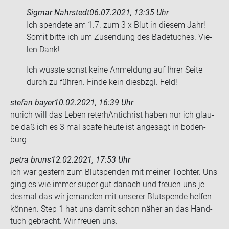
Sigmar Nahrstedt
06.07.2021, 13:35 Uhr
Ich spen­de­te am 1.7. zum 3 x Blut in die­sem Jahr!
Somit bitte ich um Zu­sen­dung des Ba­de­tu­ches. Vie­
len Dank!
Ich wüss­te sonst keine An­mel­dung auf Ihrer Seite
durch zu füh­ren. Finde kein dies­bzgl. Feld!
stefan bayer
10.02.2021, 16:39 Uhr
nurich will das Leben re­ter­hAn­ti­christ haben nur ich glau­
be daß ich es 3 mal scafe heute ist an­ge­sagt in bo­den­
burg
petra bruns
12.02.2021, 17:53 Uhr
ich war ges­tern zum Blut­spen­den mit mei­ner Toch­ter. Uns
ging es wie immer super gut da­nach und freu­en uns je­
des­mal das wir je­man­den mit un­se­rer Blut­spen­de hel­fen
kön­nen. Step 1 hat uns damit schon näher an das Hand­
tuch ge­bracht. Wir freu­en uns.