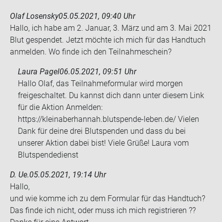
Olaf Losensky
05.05.2021, 09:40 Uhr
Hallo, ich habe am 2. Ja­nu­ar, 3. März und am 3. Mai 2021
Blut ge­spen­det. Jetzt möch­te ich mich für das Hand­tuch
an­mel­den. Wo finde ich den Teil­nah­me­schein?
Laura Pagel
06.05.2021, 09:51 Uhr
Hallo Olaf, das Teilnahmeformular wird morgen
freigeschaltet. Du kannst dich dann unter diesem Link
für die Aktion Anmelden:
https://kleinaberhannah.blutspende-leben.de/ Vielen
Dank für deine drei Blutspenden und dass du bei
unserer Aktion dabei bist! Viele Grüße! Laura vom
Blutspendedienst
D. Ue.
05.05.2021, 19:14 Uhr
Hallo,
und wie komme ich zu dem For­mu­lar für das Hand­tuch?
Das finde ich nicht, oder muss ich mich re­gis­trie­ren ??