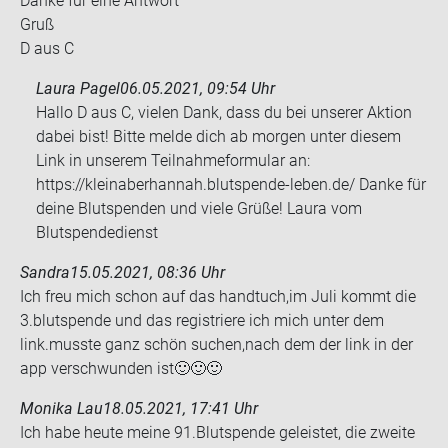
Danke für eine Ant­wort
Gruß
D aus C
Laura Pagel
06.05.2021, 09:54 Uhr
Hallo D aus C, vielen Dank, dass du bei unserer Aktion
dabei bist! Bitte melde dich ab morgen unter diesem
Link in unserem Teilnahmeformular an:
https://kleinaberhannah.blutspende-leben.de/ Danke für
deine Blutspenden und viele Grüße! Laura vom
Blutspendedienst
Sandra
15.05.2021, 08:36 Uhr
Ich freu mich schon auf das hand­tuch,im Juli kommt die
3.blut­spen­de und das re­gis­trie­re ich mich unter dem
link.muss­te ganz schön su­chen,nach dem der link in der
app ver­schwun­den ist🙂🙂🙂
Monika Lau
18.05.2021, 17:41 Uhr
Ich habe heute meine 91.Blut­spen­de ge­leis­tet, die zwei­te