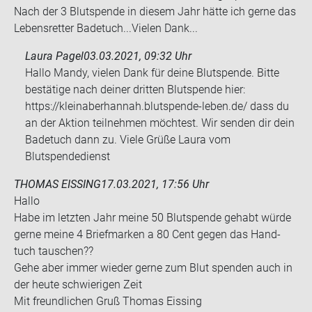
Nach der 3 Blut­spen­de in die­sem Jahr hätte ich gerne das
Le­bens­ret­ter Ba­de­tuch...Vie­len Dank...
Laura Pagel
03.03.2021, 09:32 Uhr
Hallo Mandy, vielen Dank für deine Blutspende. Bitte
bestätige nach deiner dritten Blutspende hier:
https://kleinaberhannah.blutspende-leben.de/ dass du
an der Aktion teilnehmen möchtest. Wir senden dir dein
Badetuch dann zu. Viele Grüße Laura vom
Blutspendedienst
THOMAS EISSING
17.03.2021, 17:56 Uhr
Hallo
Habe im letz­ten Jahr meine 50 Blut­spen­de ge­habt würde
gerne meine 4 Brief­mar­ken a 80 Cent gegen das Hand­
tuch tau­schen??
Gehe aber immer wie­der gerne zum Blut spen­den auch in
der heute schwie­ri­gen Zeit
Mit freund­li­chen Gruß Tho­mas Eis­sing