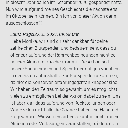
in die­sem Jahr da ich im De­zem­ber 2020 ge­spen­det hatte.
Nun wird auf­grund mei­nes Ge­schlechts die nächs­te erst
im Ok­to­ber sein kön­nen. Bin ich von die­ser Ak­ti­on dann
aus­ge­schlos­sen??!!
Laura Pagel
27.05.2021, 09:58 Uhr
Liebe Monika, wir sind dir sehr dankbar, für deine
zahlreichen Blutspenden und bedauern sehr, dass du
offenbar aufgrund der Rahmenbedingungen nicht bei
unserer Aktion mitmachen kannst. Die Aktion soll
unsere Spenderinnen und Spender ermutigen vor allem
in der ersten Jahreshälfte zur Blutspende zu kommen,
da hier die Konserven erfahrungsgemäß knapper sind.
Wir haben den Zeitraum so gewählt, um es möglichst
vielen zu ermöglichen bei der Aktion dabei zu sein. Uns
ist aber klar, dass aufgrund von Rückstellungen oder
Wartezeiten nicht alle die Chance haben, ein Handtuch
zu gewinnen. Wir werden sicher zukünftig noch andere
Aktionen oder Verlosungen veranstalten, bei denen du