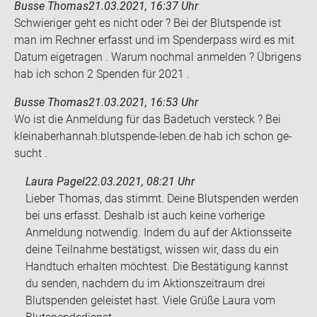
Busse Thomas
21.03.2021, 16:37 Uhr
Schwie­ri­ger geht es nicht oder ? Bei der Blut­spen­de ist
man im Rech­ner er­fasst und im Spen­der­pass wird es mit
Datum ei­getra­gen . Warum noch­mal an­mel­den ? Üb­ri­gens
hab ich schon 2 Spen­den für 2021 .
Busse Thomas
21.03.2021, 16:53 Uhr
Wo ist die An­mel­dung für das Ba­de­tuch ver­steck ? Bei
kleinaber­han­nah.blutspende-​leben.de hab ich schon ge­
sucht .
Laura Pagel
22.03.2021, 08:21 Uhr
Lieber Thomas, das stimmt. Deine Blutspenden werden
bei uns erfasst. Deshalb ist auch keine vorherige
Anmeldung notwendig. Indem du auf der Aktionsseite
deine Teilnahme bestätigst, wissen wir, dass du ein
Handtuch erhalten möchtest. Die Bestätigung kannst
du senden, nachdem du im Aktionszeitraum drei
Blutspenden geleistet hast. Viele Grüße Laura vom