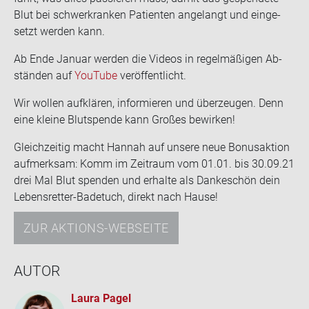
Blut bei schwer­kran­ken Pa­ti­en­ten an­ge­langt und ein­ge­
setzt wer­den kann.
Ab Ende Ja­nu­ar wer­den die Vi­de­os in re­gel­mä­ßi­gen Ab­
stän­den auf
You­Tube
ver­öf­fent­licht.
Wir wol­len auf­klä­ren, in­for­mie­ren und über­zeu­gen. Denn
eine klei­ne Blut­spen­de kann Gro­ßes be­wir­ken!
Gleich­zei­tig macht Han­nah auf un­se­re neue Bo­nus­ak­ti­on
auf­merk­sam: Komm im Zeit­raum vom 01.01. bis 30.09.21
drei Mal Blut spen­den und er­hal­te als Dan­ke­schön dein
Lebensretter-​Badetuch, di­rekt nach Hause!
ZUR AKTIONS-WEBSEITE
AUTOR
Laura Pagel