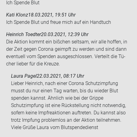
Ich Spen­de Blut
Kati Klonz
18.03.2021, 19:51 Uhr
Ich Spen­de Blut und freue mich auf ein Hand­tuch
Heinrich Toedter
20.03.2021, 12:39 Uhr
Die Ak­ti­on kommt ein biß­chen selt­sam, wir alle hof­fen, in
der Zeit gegen Co­ro­na ge­impft zu wer­den und sind dann
even­tu­ell vom Spen­den aus­ge­schlos­sen. Ver­teilt die Tü­
cher lie­ber für die Kreu­ze.
Laura Pagel
22.03.2021, 08:17 Uhr
Lieber Heinrich, nach einer Corona Schutzimpfung
musst du nur einen Tag warten, bis du wieder Blut
spenden kannst. Ähnlich wie bei der Grippe
Schutzimpfung ist eine Rückstellung nicht notwendig,
sofern keine Impfreaktionen auftreten. Du kannst also
trotz Impfung problemlos an der Aktion teilnehmen.
Viele Grüße Laura vom Blutspendedienst