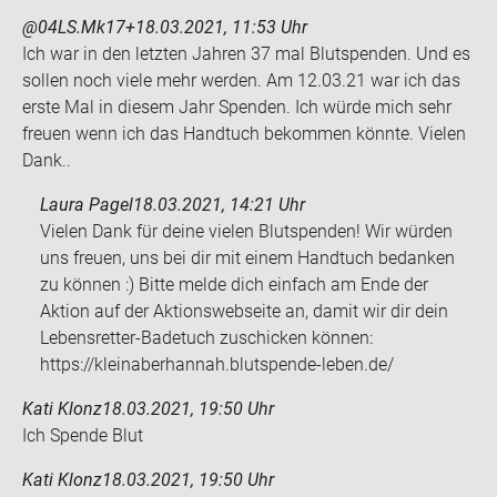
@04LS.Mk17+
18.03.2021, 11:53 Uhr
Ich war in den letz­ten Jah­ren 37 mal Blut­spen­den. Und es
sol­len noch viele mehr wer­den. Am 12.03.21 war ich das
erste Mal in die­sem Jahr Spen­den. Ich würde mich sehr
freu­en wenn ich das Hand­tuch be­kom­men könn­te. Vie­len
Dank..
Laura Pagel
18.03.2021, 14:21 Uhr
Vielen Dank für deine vielen Blutspenden! Wir würden
uns freuen, uns bei dir mit einem Handtuch bedanken
zu können :) Bitte melde dich einfach am Ende der
Aktion auf der Aktionswebseite an, damit wir dir dein
Lebensretter-Badetuch zuschicken können:
https://kleinaberhannah.blutspende-leben.de/
Kati Klonz
18.03.2021, 19:50 Uhr
Ich Spen­de Blut
Kati Klonz
18.03.2021, 19:50 Uhr