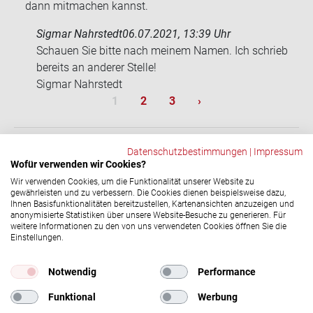
dann mitmachen kannst.
Sigmar Nahrstedt
06.07.2021, 13:39 Uhr
Schau­en Sie bitte nach mei­nem Namen. Ich schrieb
be­reits an an­de­rer Stel­le!
Sig­mar Nahr­stedt
Sei­ten­num­me­rie­rung
Aktuelle Seite
Seite
Seite
Nächste Seite
1
2
3
›
Datenschutzbestimmungen
|
Impressum
Wofür verwenden wir Cookies?
ZURÜCK
Wir verwenden Cookies, um die Funktionalität unserer Website zu
gewährleisten und zu verbessern. Die Cookies dienen beispielsweise dazu,
Ihnen Basisfunktionalitäten bereitzustellen, Kartenansichten anzuzeigen und
anonymisierte Statistiken über unsere Website-Besuche zu generieren. Für
Social-​Media Ka­nä­le
weitere Informationen zu den von uns verwendeten Cookies öffnen Sie die
Einstellungen.
© 2026 DRK-​Blutspendedienst NSTOB
Impressum
|
Datenschutz
Notwendig
Performance
Funktional
Werbung