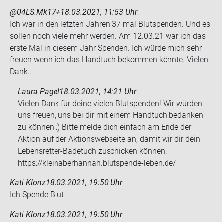
@04LS.Mk17+
18.03.2021, 11:53 Uhr
Ich war in den letz­ten Jah­ren 37 mal Blut­spen­den. Und es
sol­len noch viele mehr wer­den. Am 12.03.21 war ich das
erste Mal in die­sem Jahr Spen­den. Ich würde mich sehr
freu­en wenn ich das Hand­tuch be­kom­men könn­te. Vie­len
Dank..
Laura Pagel
18.03.2021, 14:21 Uhr
Vielen Dank für deine vielen Blutspenden! Wir würden
uns freuen, uns bei dir mit einem Handtuch bedanken
zu können :) Bitte melde dich einfach am Ende der
Aktion auf der Aktionswebseite an, damit wir dir dein
Lebensretter-Badetuch zuschicken können:
https://kleinaberhannah.blutspende-leben.de/
Kati Klonz
18.03.2021, 19:50 Uhr
Ich Spen­de Blut
Kati Klonz
18.03.2021, 19:50 Uhr