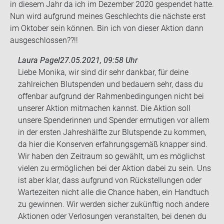
in die­sem Jahr da ich im De­zem­ber 2020 ge­spen­det hatte.
Nun wird auf­grund mei­nes Ge­schlechts die nächs­te erst
im Ok­to­ber sein kön­nen. Bin ich von die­ser Ak­ti­on dann
aus­ge­schlos­sen??!!
Laura Pagel
27.05.2021, 09:58 Uhr
Liebe Monika, wir sind dir sehr dankbar, für deine
zahlreichen Blutspenden und bedauern sehr, dass du
offenbar aufgrund der Rahmenbedingungen nicht bei
unserer Aktion mitmachen kannst. Die Aktion soll
unsere Spenderinnen und Spender ermutigen vor allem
in der ersten Jahreshälfte zur Blutspende zu kommen,
da hier die Konserven erfahrungsgemäß knapper sind.
Wir haben den Zeitraum so gewählt, um es möglichst
vielen zu ermöglichen bei der Aktion dabei zu sein. Uns
ist aber klar, dass aufgrund von Rückstellungen oder
Wartezeiten nicht alle die Chance haben, ein Handtuch
zu gewinnen. Wir werden sicher zukünftig noch andere
Aktionen oder Verlosungen veranstalten, bei denen du