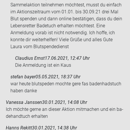
Sammelaktion teilnehmen möchtest, musst du einfach
im Aktionszeitraum vom 01.01. bis 30.09.21 drei Mal
Blut spenden und dann online bestätigen, dass du dein
Lebensretter Badetuch erhalten möchtest. Eine
Anmeldung vorab ist nicht notwendig. Ich hoffe, ich
konnte dir weiterhelfen! Viele Grüße und alles Gute
Laura vom Blutspendedienst
Claudius Ernst
17.06.2021, 12:47 Uhr
Die An­mel­dung ist ein Kaus
stefan bayer
05.05.2021, 18:37 Uhr
war heute blut­spe­den moch­te gere fas ba­den­had­s­tuch
haben danke
Vanessa Janssen
30.01.2021, 14:08 Uhr
Ich möch­te gerne an die­ser Ak­ti­on mit­ma­chen und ein ba­
de­hand­tuch er­hal­ten
Hanns Rekitt
30.01.2021, 14:38 Uhr