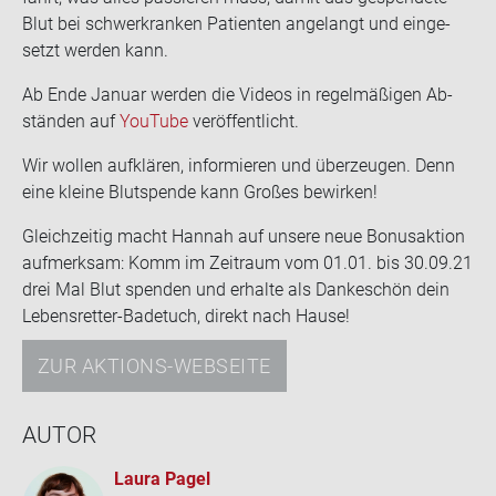
Blut bei schwer­kran­ken Pa­ti­en­ten an­ge­langt und ein­ge­
setzt wer­den kann.
Ab Ende Ja­nu­ar wer­den die Vi­de­os in re­gel­mä­ßi­gen Ab­
stän­den auf
You­Tube
ver­öf­fent­licht.
Wir wol­len auf­klä­ren, in­for­mie­ren und über­zeu­gen. Denn
eine klei­ne Blut­spen­de kann Gro­ßes be­wir­ken!
Gleich­zei­tig macht Han­nah auf un­se­re neue Bo­nus­ak­ti­on
auf­merk­sam: Komm im Zeit­raum vom 01.01. bis 30.09.21
drei Mal Blut spen­den und er­hal­te als Dan­ke­schön dein
Lebensretter-​Badetuch, di­rekt nach Hause!
ZUR AKTIONS-WEBSEITE
AUTOR
Laura Pagel