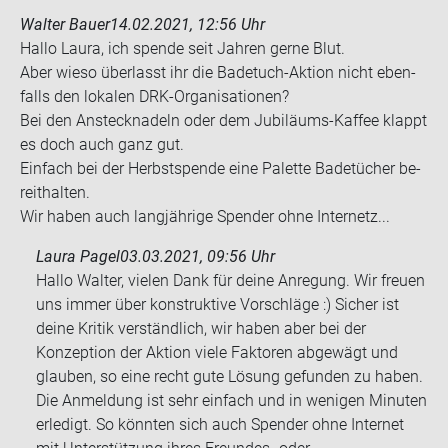
Walter Bauer
14.02.2021, 12:56 Uhr
Hallo Laura, ich spen­de seit Jah­ren gerne Blut.
Aber wieso über­lasst ihr die Badetuch-​Aktion nicht eben­
falls den lo­ka­len DRK-​Organisationen?
Bei den An­steck­na­deln oder dem Jubiläums-​Kaffee klappt
es doch auch ganz gut.
Ein­fach bei der Herbst­spen­de eine Pa­let­te Ba­de­tü­cher be­
reit­hal­ten.
Wir haben auch lang­jäh­ri­ge Spen­der ohne In­ter­netz...
Laura Pagel
03.03.2021, 09:56 Uhr
Hallo Walter, vielen Dank für deine Anregung. Wir freuen
uns immer über konstruktive Vorschläge :) Sicher ist
deine Kritik verständlich, wir haben aber bei der
Konzeption der Aktion viele Faktoren abgewägt und
glauben, so eine recht gute Lösung gefunden zu haben.
Die Anmeldung ist sehr einfach und in wenigen Minuten
erledigt. So könnten sich auch Spender ohne Internet