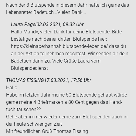
Nach der 3 Blut­spen­de in die­sem Jahr hätte ich gerne das
Le­bens­ret­ter Ba­de­tuch...Vie­len Dank...
Laura Pagel
03.03.2021, 09:32 Uhr
Hallo Mandy, vielen Dank für deine Blutspende. Bitte
bestätige nach deiner dritten Blutspende hier:
https://kleinaberhannah.blutspende-leben.de/ dass du
an der Aktion teilnehmen möchtest. Wir senden dir dein
Badetuch dann zu. Viele Grüße Laura vom
Blutspendedienst
THOMAS EISSING
17.03.2021, 17:56 Uhr
Hallo
Habe im letz­ten Jahr meine 50 Blut­spen­de ge­habt würde
gerne meine 4 Brief­mar­ken a 80 Cent gegen das Hand­
tuch tau­schen??
Gehe aber immer wie­der gerne zum Blut spen­den auch in
der heute schwie­ri­gen Zeit
Mit freund­li­chen Gruß Tho­mas Eis­sing