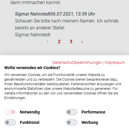
dann mitmachen kannst.
Sigmar Nahrstedt
06.07.2021, 13:39 Uhr
Schau­en Sie bitte nach mei­nem Namen. Ich schrieb
be­reits an an­de­rer Stel­le!
Sig­mar Nahr­stedt
Sei­ten­num­me­rie­rung
Aktuelle Seite
Seite
Seite
Nächste Seite
1
2
3
›
Datenschutzbestimmungen
|
Impressum
Wofür verwenden wir Cookies?
ZURÜCK
Wir verwenden Cookies, um die Funktionalität unserer Website zu
gewährleisten und zu verbessern. Die Cookies dienen beispielsweise dazu,
Ihnen Basisfunktionalitäten bereitzustellen, Kartenansichten anzuzeigen und
anonymisierte Statistiken über unsere Website-Besuche zu generieren. Für
Social-​Media Ka­nä­le
weitere Informationen zu den von uns verwendeten Cookies öffnen Sie die
Einstellungen.
© 2026 DRK-​Blutspendedienst NSTOB
Impressum
|
Datenschutz
Notwendig
Performance
Funktional
Werbung