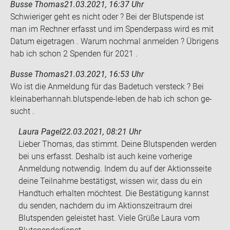
Busse Thomas
21.03.2021, 16:37 Uhr
Schwie­ri­ger geht es nicht oder ? Bei der Blut­spen­de ist
man im Rech­ner er­fasst und im Spen­der­pass wird es mit
Datum ei­getra­gen . Warum noch­mal an­mel­den ? Üb­ri­gens
hab ich schon 2 Spen­den für 2021 .
Busse Thomas
21.03.2021, 16:53 Uhr
Wo ist die An­mel­dung für das Ba­de­tuch ver­steck ? Bei
kleinaber­han­nah.blutspende-​leben.de hab ich schon ge­
sucht .
Laura Pagel
22.03.2021, 08:21 Uhr
Lieber Thomas, das stimmt. Deine Blutspenden werden
bei uns erfasst. Deshalb ist auch keine vorherige
Anmeldung notwendig. Indem du auf der Aktionsseite
deine Teilnahme bestätigst, wissen wir, dass du ein
Handtuch erhalten möchtest. Die Bestätigung kannst
du senden, nachdem du im Aktionszeitraum drei
Blutspenden geleistet hast. Viele Grüße Laura vom