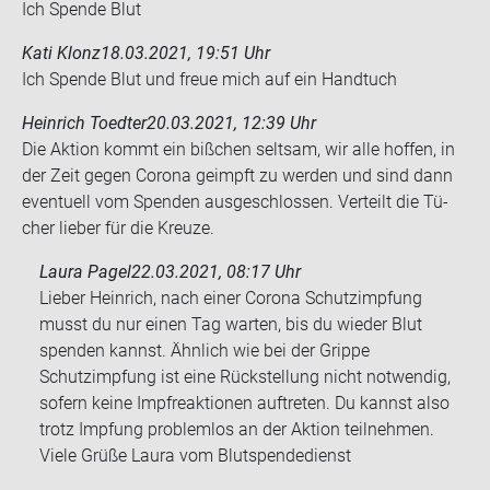
Ich Spen­de Blut
Kati Klonz
18.03.2021, 19:51 Uhr
Ich Spen­de Blut und freue mich auf ein Hand­tuch
Heinrich Toedter
20.03.2021, 12:39 Uhr
Die Ak­ti­on kommt ein biß­chen selt­sam, wir alle hof­fen, in
der Zeit gegen Co­ro­na ge­impft zu wer­den und sind dann
even­tu­ell vom Spen­den aus­ge­schlos­sen. Ver­teilt die Tü­
cher lie­ber für die Kreu­ze.
Laura Pagel
22.03.2021, 08:17 Uhr
Lieber Heinrich, nach einer Corona Schutzimpfung
musst du nur einen Tag warten, bis du wieder Blut
spenden kannst. Ähnlich wie bei der Grippe
Schutzimpfung ist eine Rückstellung nicht notwendig,
sofern keine Impfreaktionen auftreten. Du kannst also
trotz Impfung problemlos an der Aktion teilnehmen.
Viele Grüße Laura vom Blutspendedienst