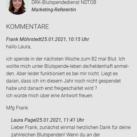
DRK-Blutspendedienst NSTOB
Marketing-Referentin
KOM­MEN­TA­RE
Frank Möhrstedt
25.01.2021, 10:15 Uhr
hallo Laura,
ich spen­de in der nächs­ten Woche zum 82 mal Blut. Ich
woll­te mich unter Blutspende-​leben.de/hel­den­haft an­mel­
den. Aber lei­der funk­tio­niert es bei mir nicht. Liegt es
daran, dass ich im die­sem Jahr noch nicht ge­spen­det
habe und da­nach erst frei­ge­schal­tet wird ?
ich würde mich über eine Ant­wort freu­en.
Mfg Frank
Laura Pagel
25.01.2021, 11:41 Uhr
Lieber Frank, zunächst einmal herzlichen Dank für deine
zahlreichen Blutspenden! Wenn du an der