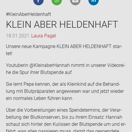
#KleinAberHeldenhaft
KLEIN ABER HEL­DEN­HAFT
18.01.2021
Laura Pagel
Un­se­re neue Kam­pa­gne KLEIN ABER HEL­DEN­HAFT star­
tet!
You­tube­rin @Kleinaber­Han­nah nimmt in un­se­rer Vi­de­orei­
he die Spur ihrer Blut­spen­de auf.
Sie lernt Pepe ken­nen, der als Klein­kind auf die Be­hand­
lung mit Blut­prä­pa­ra­ten an­ge­wie­sen war und jetzt wie­der
ein nor­ma­les Leben füh­ren kann.
Über die Vor­be­rei­tun­gen eines Spen­de­ter­mins, der Ver­ar­
bei­tung der Blut­kon­ser­ven, bis zu ihrem Ein­satz: Han­nah
schaut sich hin­ter den Ku­lis­sen der Blut­spen­de um und er­
fährt, was alles pas­sie­ren muss, damit das ge­spen­de­te