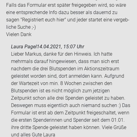
Falls das For­mu­lar erst spä­ter frei­ge­ge­ben wird, so wäre
eine ent­spre­chen­de Info dazu bes­ser als dau­ernd zu
sagen "Re­gis­triert euch hier" und jeder star­tet eine ver­geb­
li­che Suche ;-)
Vie­len Dank
Laura Pagel
14.04.2021, 15:07 Uhr
Lieber Markus, danke für den Hinweis. Ich hatte
mehrmals darauf hingewiesen, dass man sich erst
nachdem die drei Blutspenden im Aktionszeitraum
geleistet worden sind, dort anmelden kann. Aufgrund
der Wartezeit von min. 8 Wochen zwischen den
Blutspenden ist es nicht möglich zum jetzigen
Zeitpunkt schon alle drei Spenden geleistet zu haben.
Deswegen muss eigentlich auch niemand suchen :) Das
Formular ist erst ab dem Zeitpunkt freigeschaltet, wenn
die ersten Spenderinnen und Spender seit dem 01.01.
ihre dritte Spende geleistet haben können. Viele Grüße
und alles Gute Laura