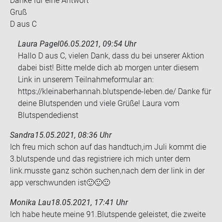
Danke für eine Ant­wort
Gruß
D aus C
Laura Pagel
06.05.2021, 09:54 Uhr
Hallo D aus C, vielen Dank, dass du bei unserer Aktion
dabei bist! Bitte melde dich ab morgen unter diesem
Link in unserem Teilnahmeformular an:
https://kleinaberhannah.blutspende-leben.de/ Danke für
deine Blutspenden und viele Grüße! Laura vom
Blutspendedienst
Sandra
15.05.2021, 08:36 Uhr
Ich freu mich schon auf das hand­tuch,im Juli kommt die
3.blut­spen­de und das re­gis­trie­re ich mich unter dem
link.muss­te ganz schön su­chen,nach dem der link in der
app ver­schwun­den ist🙂🙂🙂
Monika Lau
18.05.2021, 17:41 Uhr
Ich habe heute meine 91.Blut­spen­de ge­leis­tet, die zwei­te