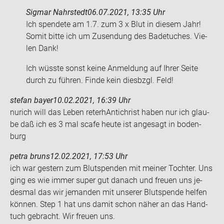
Sigmar Nahrstedt
06.07.2021, 13:35 Uhr
Ich spen­de­te am 1.7. zum 3 x Blut in die­sem Jahr!
Somit bitte ich um Zu­sen­dung des Ba­de­tu­ches. Vie­
len Dank!
Ich wüss­te sonst keine An­mel­dung auf Ihrer Seite
durch zu füh­ren. Finde kein dies­bzgl. Feld!
stefan bayer
10.02.2021, 16:39 Uhr
nurich will das Leben re­ter­hAn­ti­christ haben nur ich glau­
be daß ich es 3 mal scafe heute ist an­ge­sagt in bo­den­
burg
petra bruns
12.02.2021, 17:53 Uhr
ich war ges­tern zum Blut­spen­den mit mei­ner Toch­ter. Uns
ging es wie immer super gut da­nach und freu­en uns je­
des­mal das wir je­man­den mit un­se­rer Blut­spen­de hel­fen
kön­nen. Step 1 hat uns damit schon näher an das Hand­
tuch ge­bracht. Wir freu­en uns.