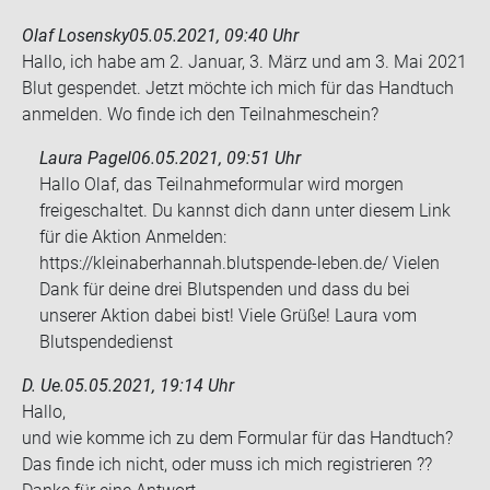
Olaf Losensky
05.05.2021, 09:40 Uhr
Hallo, ich habe am 2. Ja­nu­ar, 3. März und am 3. Mai 2021
Blut ge­spen­det. Jetzt möch­te ich mich für das Hand­tuch
an­mel­den. Wo finde ich den Teil­nah­me­schein?
Laura Pagel
06.05.2021, 09:51 Uhr
Hallo Olaf, das Teilnahmeformular wird morgen
freigeschaltet. Du kannst dich dann unter diesem Link
für die Aktion Anmelden:
https://kleinaberhannah.blutspende-leben.de/ Vielen
Dank für deine drei Blutspenden und dass du bei
unserer Aktion dabei bist! Viele Grüße! Laura vom
Blutspendedienst
D. Ue.
05.05.2021, 19:14 Uhr
Hallo,
und wie komme ich zu dem For­mu­lar für das Hand­tuch?
Das finde ich nicht, oder muss ich mich re­gis­trie­ren ??