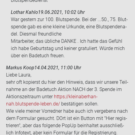
Blutspendedienst
Lothar Kahlo
19.06.2021, 10:02 Uhr
War ges­tern zur 100. Blut­spen­de. Bei der ...50., 75. Blut­
spen­de gab es eine klei­ne Ur­kun­de, eine Blut­spen­de­na­
del. Dies­mal freund­li­che
Mit­ar­bei­ter, das üb­li­che DANKE . Ich hatte das Ge­fühl
ich habe Ge­burts­tag und kei­ner gra­tu­liert. Würde mich
über ein Ba­de­tuch freu­en.
Markus Koop
14.04.2021, 11:00 Uhr
Liebe Laura,
sehr oft ko­pierst du hier den Hin­weis, dass wir un­se­re Teil­
nah­me an der Ba­de­tuch Ak­ti­on NACH der 3. Spen­de im
Ak­ti­ons­zeit­raum unter
https://kleinaber­han­
nah.blutspende-​leben.de/
be­stä­ti­gen sol­len.
WIe viele mei­ner Vor­red­ner habe auch ich ver­ge­bens nach
dem For­mu­lar ge­sucht. DOrt ist ein But­ton mit "Hier re­gis­
trie­ren", aber das fol­gen­de PopUp be­inhal­tet aus­schließ­
lich In­fo­text, aber kein For­mu­lar für die Re­gis­trie­rung.