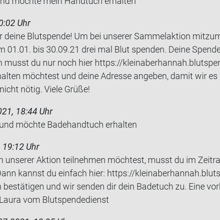
und möch­te mein Hand­tuch er­hal­ten
0:02 Uhr
 für deine Blutspende! Um bei unserer Sammelaktion mitz
m 01.01. bis 30.09.21 drei mal Blut spenden. Deine Spen
 musst du nur noch hier https://kleinaberhannah.blutspen
alten möchtest und deine Adresse angeben, damit wir es 
icht nötig. Viele Grüße!
21, 18:44 Uhr
und möch­te Ba­de­hand­tuch er­hal­ten
 19:12 Uhr
an unserer Aktion teilnehmen möchtest, musst du im Zeit
Dann kannst du einfach hier: https://kleinaberhannah.blut
 bestätigen und wir senden dir dein Badetuch zu. Eine vo
e Laura vom Blutspendedienst