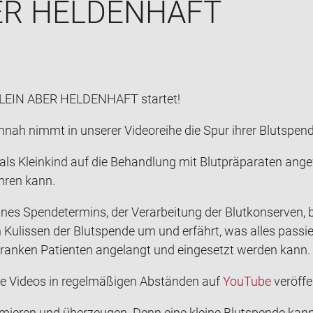
R HEL­DEN­HAFT
KLEIN ABER HEL­DEN­HAFT star­tet!
nah nimmt in un­se­rer Vi­de­orei­he die Spur ihrer Blut­spen­
als Klein­kind auf die Be­hand­lung mit Blut­prä­pa­ra­ten an­g
h­ren kann.
ines Spen­de­ter­mins, der Ver­ar­bei­tung der Blut­kon­ser­ven,
 Ku­lis­sen der Blut­spen­de um und er­fährt, was alles pas­s
ran­ken Pa­ti­en­ten an­ge­langt und ein­ge­setzt wer­den kann.
 Vi­de­os in re­gel­mä­ßi­gen Ab­stän­den auf
You­Tube
ver­öf­fe
for­mie­ren und über­zeu­gen. Denn eine klei­ne Blut­spen­de kan