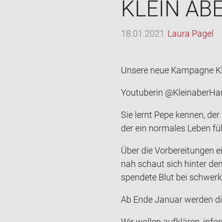
KLEIN ABE
18.01.2021
Laura Pagel
Un­se­re neue Kam­pa­gne 
You­tube­rin @Kleinaber­Han­
Sie lernt Pepe ken­nen, der 
der ein nor­ma­les Leben fü
Über die Vor­be­rei­tun­gen e
nah schaut sich hin­ter den
spen­de­te Blut bei schwer­k
Ab Ende Ja­nu­ar wer­den die
Wir wol­len auf­klä­ren, in­