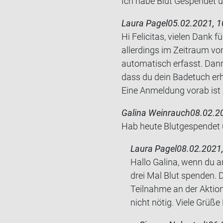
Ich habe Blut Ge­spen­det 
Laura Pagel
05.02.2021, 1
Hi Felicitas, vielen Dank
allerdings im Zeitraum vo
automatisch erfasst. Dann
dass du dein Badetuch erh
Eine Anmeldung vorab ist n
Galina Weinrauch
08.02.20
Hab heute Blut­ge­spen­det 
Laura Pagel
08.02.2021,
Hallo Galina, wenn du 
drei Mal Blut spenden. 
Teilnahme an der Aktion
nicht nötig. Viele Grüß