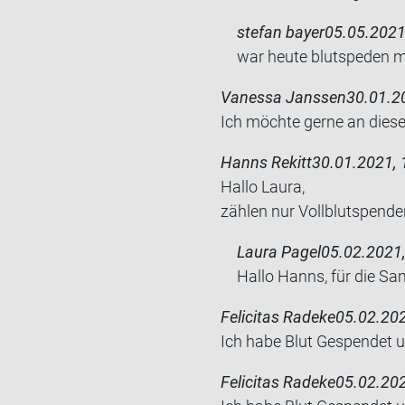
stefan bayer
05.05.2021
war heute blut­spe­den m
Vanessa Janssen
30.01.2
Ich möch­te gerne an die­ser
Hanns Rekitt
30.01.2021, 
Hallo Laura,
zäh­len nur Voll­blut­spen­
Laura Pagel
05.02.2021,
Hallo Hanns, für die Sa
Felicitas Radeke
05.02.202
Ich habe Blut Ge­spen­det u
Felicitas Radeke
05.02.202