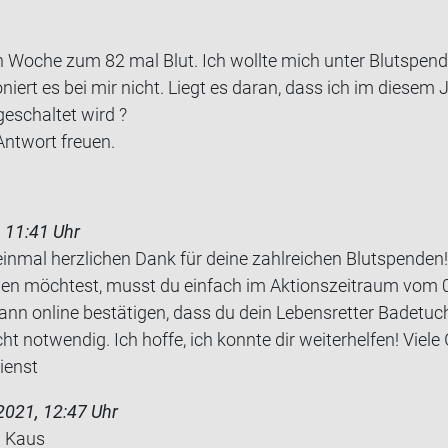
en Woche zum 82 mal Blut. Ich woll­te mich unter Blutspende
io­niert es bei mir nicht. Liegt es daran, dass ich im die­sem
e­schal­tet wird ?
nt­wort freu­en.
 11:41 Uhr
einmal herzlichen Dank für deine zahlreichen Blutspenden
n möchtest, musst du einfach im Aktionszeitraum vom 01
nn online bestätigen, dass du dein Lebensretter Badetuc
t notwendig. Ich hoffe, ich konnte dir weiterhelfen! Viele
ienst
2021, 12:47 Uhr
n Kaus