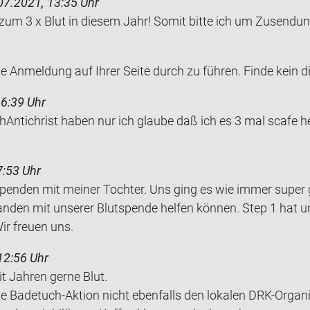
07.2021, 13:35 Uhr
 zum 3 x Blut in die­sem Jahr! Somit bitte ich um Zu­sen­dung
e An­mel­dung auf Ihrer Seite durch zu füh­ren. Finde kein di
16:39 Uhr
­hAn­ti­christ haben nur ich glau­be daß ich es 3 mal scafe he
7:53 Uhr
spen­den mit mei­ner Toch­ter. Uns ging es wie immer super 
an­den mit un­se­rer Blut­spen­de hel­fen kön­nen. Step 1 ha
ir freu­en uns.
12:56 Uhr
it Jah­ren gerne Blut.
ie Badetuch-​Aktion nicht eben­falls den lo­ka­len DRK-​Orga