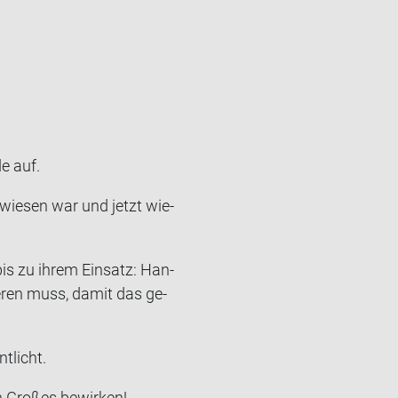
de auf.
e­wie­sen war und jetzt wie­
 bis zu ihrem Ein­satz: Han­
ie­ren muss, damit das ge­
nt­licht.
n Gro­ßes be­wir­ken!