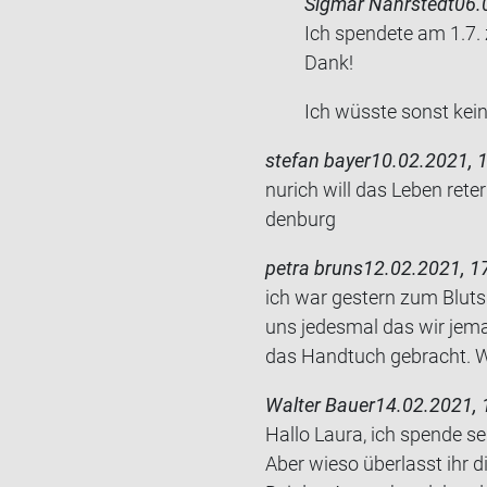
Sigmar Nahrstedt
06.
Ich spen­de­te am 1.7.
Dank!
Ich wüss­te sonst kein
stefan bayer
10.02.2021, 
nurich will das Leben re­ter
den­burg
petra bruns
12.02.2021, 1
ich war ges­tern zum Blut­
uns je­des­mal das wir je­m
das Hand­tuch ge­bracht. W
Walter Bauer
14.02.2021, 
Hallo Laura, ich spen­de se
Aber wieso über­lasst ihr d