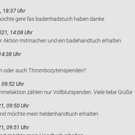
, 18:37 Uhr
och­te gere fas ba­den­had­s­tuch haben danke
021, 14:08 Uhr
 Ak­ti­on mit­ma­chen und ein ba­de­hand­tuch er­hal­ten
14:38 Uhr
den oder auch Throm­bo­zy­ten­spen­den?
 09:52 Uhr
mmelaktion zählen nur Vollblutspenden. Viele liebe Grüße
1, 09:50 Uhr
nd möch­te mein hel­den­hand­tuch er­hal­ten
1, 09:51 Uhr