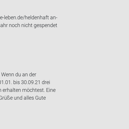
-​leben.de/hel­den­haft an­
 Jahr noch nicht ge­spen­det
! Wenn du an der
.01. bis 30.09.21 drei
h erhalten möchtest. Eine
 Grüße und alles Gute