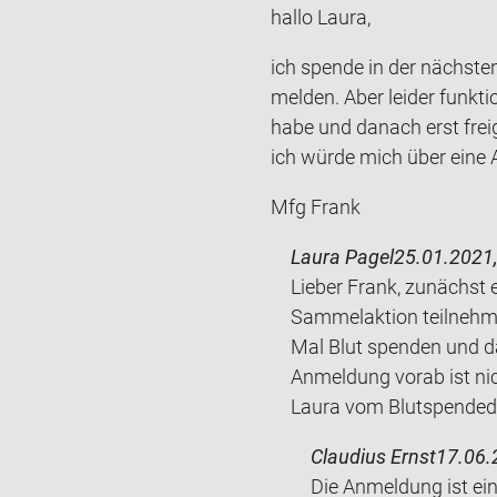
hallo Laura,
ich spen­de in der nächs­t
mel­den. Aber lei­der funk­t
habe und da­nach erst frei­g
ich würde mich über eine A
Mfg Frank
Laura Pagel
25.01.2021,
Lieber Frank, zunächst 
Sammelaktion teilnehme
Mal Blut spenden und da
Anmeldung vorab ist nich
Laura vom Blutspended
Claudius Ernst
17.06.
Die An­mel­dung ist ei