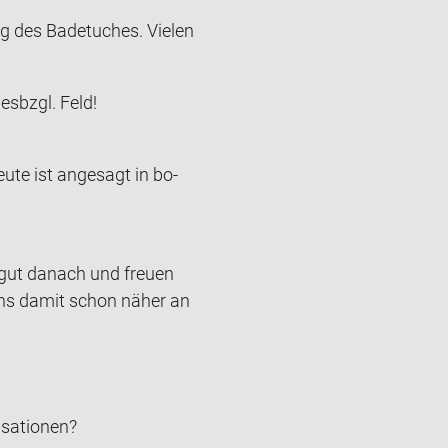
 des Ba­de­tu­ches. Vie­len
es­bzgl. Feld!
ute ist an­ge­sagt in bo­
gut da­nach und freu­en
t uns damit schon näher an
nisationen?