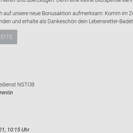
ah auf un­se­re neue Bo­nus­ak­ti­on auf­merk­sam: Komm im 
­den und er­hal­te als Dan­ke­schön dein Lebensretter-​Bade
EITE
edienst NSTOB
rentin
21, 10:15 Uhr