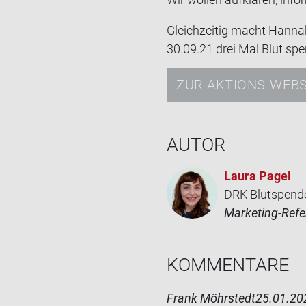
Gleich­zei­tig macht Han­n
30.09.21 drei Mal Blut spen
ZUR AKTIONS-WEBS
AUTOR
Laura Pagel
DRK-Blutspend
Marketing-Refe
KOM­MEN­TA­RE
Frank Möhrstedt
25.01.20