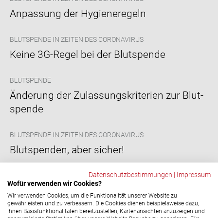
An­pas­sung der Hy­gie­ne­re­geln
BLUTSPENDE IN ZEITEN DES CORONAVIRUS
Keine 3G-​Regel bei der Blut­spen­de
BLUTSPENDE
Än­de­rung der Zu­las­sungs­kri­te­ri­en zur Blut­
spen­de
BLUTSPENDE IN ZEITEN DES CORONAVIRUS
Blut­spen­den, aber si­cher!
Sei­ten­num­me­rie­rung
Datenschutzbestimmungen
|
Impressum
Vorherige Seite
Seite
Seite
Aktuelle Seite
Seite
Seite
Nächste Seite
‹‹
3
4
5
6
7
››
Wofür verwenden wir Cookies?
Wir verwenden Cookies, um die Funktionalität unserer Website zu
gewährleisten und zu verbessern. Die Cookies dienen beispielsweise dazu,
Ihnen Basisfunktionalitäten bereitzustellen, Kartenansichten anzuzeigen und