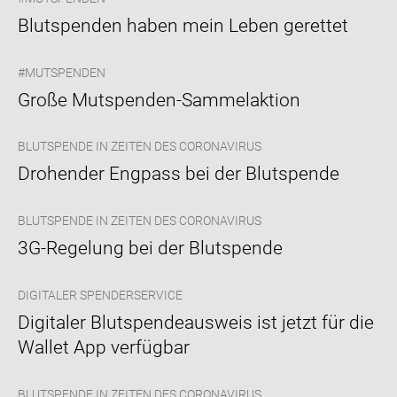
Blut­spen­den haben mein Leben ge­ret­tet
#MUTSPENDEN
Große Mutspenden-​Sammelaktion
BLUTSPENDE IN ZEITEN DES CORONAVIRUS
Dro­hen­der Eng­pass bei der Blut­spen­de
BLUTSPENDE IN ZEITEN DES CORONAVIRUS
3G-​Regelung bei der Blut­spen­de
DIGITALER SPENDERSERVICE
Di­gi­ta­ler Blut­spen­de­aus­weis ist jetzt für die
Wal­let App ver­füg­bar
BLUTSPENDE IN ZEITEN DES CORONAVIRUS