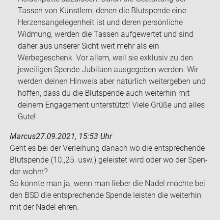
Tassen von Künstlern, denen die Blutspende eine
Herzensangelegenheit ist und deren persönliche
Widmung, werden die Tassen aufgewertet und sind
daher aus unserer Sicht weit mehr als ein
Werbegeschenk. Vor allem, weil sie exklusiv zu den
jeweiligen Spende-Jubiläen ausgegeben werden. Wir
werden deinen Hinweis aber natürlich weitergeben und
hoffen, dass du die Blutspende auch weiterhin mit
deinem Engagement unterstützt! Viele Grüße und alles
Gute!
Marcus
27.09.2021, 15:53 Uhr
Geht es bei der Ver­lei­hung da­nach wo die ent­spre­chen­de
Blut­spen­de (10.,25. usw.) ge­leis­tet wird oder wo der Spen­
der wohnt?
So könn­te man ja, wenn man lie­ber die Nadel möch­te bei
den BSD die ent­spre­chen­de Spen­de leis­ten die wei­ter­hin
mit der Nadel ehren.