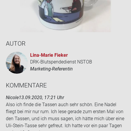
AUTOR
Lina-​Marie Fie­ker
DRK-Blutspendedienst NSTOB
Marketing-Referentin
KOM­MEN­TA­RE
Nicole
13.09.2020, 17:21 Uhr
Also ich finde die Tas­sen auch sehr schön. Eine Nadel
fliegt bei mir nur rum. Ich lese ge­ra­de zum ers­ten Mal von
den Tas­sen, und ich muss sagen, ich hätte mich über eine
Uli-​Stein-Tasse sehr ge­freut. Ich hatte vor ein paar Tagen