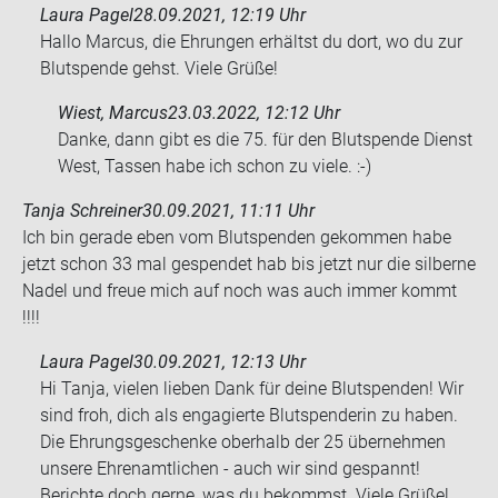
Laura Pagel
28.09.2021, 12:19 Uhr
Hallo Marcus, die Ehrungen erhältst du dort, wo du zur
Blutspende gehst. Viele Grüße!
Wiest, Marcus
23.03.2022, 12:12 Uhr
Danke, dann gibt es die 75. für den Blut­spen­de Dienst
West, Tas­sen habe ich schon zu viele. :-)
Tanja Schreiner
30.09.2021, 11:11 Uhr
Ich bin ge­ra­de eben vom Blut­spen­den ge­kom­men habe
jetzt schon 33 mal ge­spen­det hab bis jetzt nur die sil­ber­ne
Nadel und freue mich auf noch was auch immer kommt
!!!!
Laura Pagel
30.09.2021, 12:13 Uhr
Hi Tanja, vielen lieben Dank für deine Blutspenden! Wir
sind froh, dich als engagierte Blutspenderin zu haben.
Die Ehrungsgeschenke oberhalb der 25 übernehmen
unsere Ehrenamtlichen - auch wir sind gespannt!
Berichte doch gerne, was du bekommst. Viele Grüße!