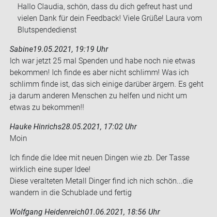
Hallo Claudia, schön, dass du dich gefreut hast und
vielen Dank für dein Feedback! Viele Grüße! Laura vom
Blutspendedienst
Sabine
19.05.2021, 19:19 Uhr
Ich war jetzt 25 mal Spen­den und habe noch nie etwas
be­kom­men! Ich finde es aber nicht schlimm! Was ich
schlimm finde ist, das sich ei­ni­ge dar­über är­gern. Es geht
ja darum an­de­ren Men­schen zu hel­fen und nicht um
etwas zu be­kom­men!!
Hauke Hinrichs
28.05.2021, 17:02 Uhr
Moin
Ich finde die Idee mit neuen Din­gen wie zb. Der Tasse
wirk­lich eine super Idee!
Diese ver­al­te­ten Me­tall Din­ger find ich nich schön...die
wan­dern in die Schub­la­de und fer­tig
Wolfgang Heidenreich
01.06.2021, 18:56 Uhr