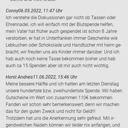
Conny
06.05.2022, 11:47 Uhr
Ich ver­ste­he die Dis­kus­sio­nen gar nicht ob Tas­sen oder
Eh­ren­na­del, ich will ein­fach mit der Blut­spen­de hel­fen,
mein Vater hat frü­her auch ge­spen­det ist schon 8 Jahre
ver­stor­ben, er hat in Un­ter­fran­ken immer Ge­schen­ke wie
Leb­ku­chen oder Scho­ko­la­de und Hand­tü­cher mit heim ge­
bracht, wir freu­ten uns als Kin­der immer dar­über. Und ich
hab auch noch keine Tasse be­kom­men bis­her und hab
auch ca 15 Spen­den aber ist mir auch nicht wich­tig.
Horst Andreis
11.06.2022, 15:46 Uhr
Meine bes­se­re Hälf­te und ich hat­ten am letz­ten Diens­tag
un­se­re hun­derts­te bzw. zwei­hun­derts­te Spen­de. Wir haben
Gut­schei­ne im Wert von zu­sam­men 110€ be­kom­men.
Fan­den wir schon sehr be­mer­kens­wert; denn wir ma­chen
das für den guten Zweck und nicht für Geld!!!
Trotz­dem hat uns die An­er­ken­nung sehr ge­freut. Mit ir­
gend­wel­chen Na­deln kön­nen wir lei­der nix an­fan­gen, und