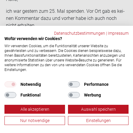
ich war ges­tern zum 25. Mal spen­den. Vor Ort gab es kei­
nen Kom­men­tar dazu und vor­her habe ich auch noch
nicht er­hal­ten.
Wie komme ich zu mei­nen Ehren?
Datenschutzbestimmungen
|
Impressum
Wofür verwenden wir Cookies?
BG
Wir verwenden Cookies, um die Funktionalität unserer Website zu
Laura Pagel
17.11.2022, 12:15 Uhr
gewährleisten und zu verbessern. Die Cookies dienen beispielsweise dazu,
Ihnen Basisfunktionalitäten bereitzustellen, Kartenansichten anzuzeigen und
Hallo Jan, es kann passieren, dass vor Ort ein
anonymisierte Statistiken über unsere Website-Besuche zu generieren. Für
Spendejubiläum übersehen wir. Das sollte es natürlich
weitere Informationen zu den von uns verwendeten Cookies öffnen Sie die
Einstellungen.
nicht und wir entschuldigen uns dafür bei dir! Bitte
wende dich an unsere Servicehotline unter 0800 11 949
Notwendig
Performance
11, damit wir dir dein Ehrungsgeschenk zukommen
lassen können. Danke für deinen Einsatz als
Funktional
Werbung
Blutspender und viele Grüße!
Alle akzeptieren
Auswahl speichern
Manfred Hogg
18.01.2023, 17:14 Uhr
In OHZ gibt es für die 50. Spen­de gar nichts mehr. Ich
Nur notwendige
Einstellungen
finde das ist schon ein klei­ner Schlag ins Ge­sicht für die
Blutspende
Termine
Aktuelles
Menü