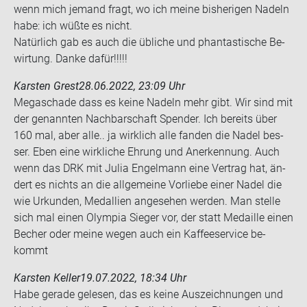
wenn mich je­mand fragt, wo ich meine bis­he­ri­gen Na­deln
habe: ich wüßte es nicht.
Na­tür­lich gab es auch die üb­li­che und phan­tas­ti­sche Be­
wir­tung. Danke dafür!!!!!
Karsten Grest
28.06.2022, 23:09 Uhr
Me­ga­scha­de dass es keine Na­deln mehr gibt. Wir sind mit
der ge­nann­ten Nach­bar­schaft Spen­der. Ich be­reits über
160 mal, aber alle.. ja wirk­lich alle fan­den die Nadel bes­
ser. Eben eine wirk­li­che Eh­rung und An­er­ken­nung. Auch
wenn das DRK mit Julia En­gel­mann eine Ver­trag hat, än­
dert es nichts an die all­ge­mei­ne Vor­lie­be einer Nadel die
wie Ur­kun­den, Medal­li­en an­ge­se­hen wer­den. Man stel­le
sich mal einen Olym­pia Sie­ger vor, der statt Me­dail­le einen
Be­cher oder meine wegen auch ein Kaf­fee­ser­vice be­
kommt
Karsten Keller
19.07.2022, 18:34 Uhr
Habe ge­ra­de ge­le­sen, das es keine Aus­zeich­nun­gen und