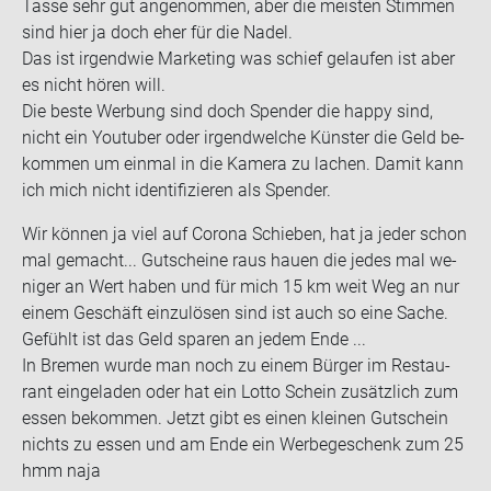
Tasse sehr gut an­ge­nom­men, aber die meis­ten Stim­men
sind hier ja doch eher für die Nadel.
Das ist ir­gend­wie Mar­ke­ting was schief ge­lau­fen ist aber
es nicht hören will.
Die beste Wer­bung sind doch Spen­der die happy sind,
nicht ein You­tuber oder ir­gend­wel­che Küns­ter die Geld be­
kom­men um ein­mal in die Ka­me­ra zu la­chen. Damit kann
ich mich nicht iden­ti­fi­zie­ren als Spen­der.
Wir kön­nen ja viel auf Co­ro­na Schie­ben, hat ja jeder schon
mal ge­macht... Gut­schei­ne raus hauen die jedes mal we­
ni­ger an Wert haben und für mich 15 km weit Weg an nur
einem Ge­schäft ein­zu­lö­sen sind ist auch so eine Sache.
Ge­fühlt ist das Geld spa­ren an jedem Ende ...
In Bre­men wurde man noch zu einem Bür­ger im Re­stau­
rant ein­ge­la­den oder hat ein Lotto Schein zu­sätz­lich zum
essen be­kom­men. Jetzt gibt es einen klei­nen Gut­schein
nichts zu essen und am Ende ein Wer­be­ge­schenk zum 25
hmm naja