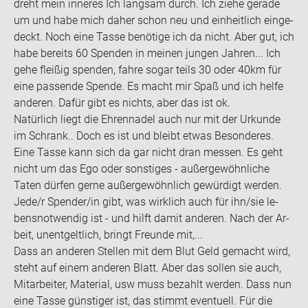
dreht mein in­ne­res Ich lang­sam durch. Ich ziehe ge­ra­de
um und habe mich daher schon neu und ein­heit­lich ein­ge­
deckt. Noch eine Tasse be­nö­ti­ge ich da nicht. Aber gut, ich
habe be­reits 60 Spen­den in mei­nen jun­gen Jah­ren... Ich
gehe flei­ßig spen­den, fahre sogar teils 30 oder 40km für
eine pas­sen­de Spen­de. Es macht mir Spaß und ich helfe
an­de­ren. Dafür gibt es nichts, aber das ist ok.
Na­tür­lich liegt die Eh­ren­na­del auch nur mit der Ur­kun­de
im Schrank.. Doch es ist und bleibt etwas Be­son­de­res.
Eine Tasse kann sich da gar nicht dran mes­sen. Es geht
nicht um das Ego oder sons­ti­ges - au­ßer­ge­wöhn­li­che
Taten dür­fen gerne au­ßer­ge­wöhn­lich ge­wür­digt wer­den.
Jede/r Spen­der/in gibt, was wirk­lich auch für ihn/sie le­
bens­not­wen­dig ist - und hilft damit an­de­ren. Nach der Ar­
beit, un­ent­gelt­lich, bringt Freun­de mit,...
Dass an an­de­ren Stel­len mit dem Blut Geld ge­macht wird,
steht auf einem an­de­ren Blatt. Aber das sol­len sie auch,
Mit­ar­bei­ter, Ma­te­ri­al, usw muss be­zahlt wer­den. Dass nun
eine Tasse güns­ti­ger ist, das stimmt even­tu­ell. Für die