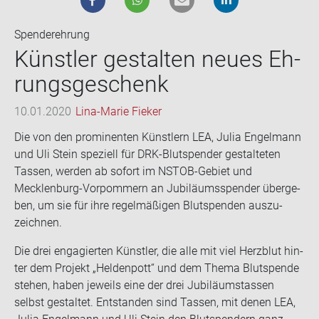
Spenderehrung
Künst­ler ge­stal­ten neues Eh­
rungs­ge­schenk
10.01.2020
Lina-Marie Fieker
Die von den pro­mi­nen­ten Künst­lern LEA, Julia En­gel­mann
und Uli Stein spe­zi­ell für DRK-​Blutspender ge­stal­te­ten
Tas­sen, wer­den ab so­fort im NSTOB-​Gebiet und
Mecklenburg-​Vorpommern an Ju­bi­lä­ums­spen­der über­ge­
ben, um sie für ihre re­gel­mä­ßi­gen Blut­spen­den aus­zu­
zeich­nen.
Die drei en­ga­gier­ten Künst­ler, die alle mit viel Herz­blut hin­
ter dem Pro­jekt „Hel­den­pott“ und dem Thema Blut­spen­de
ste­hen, haben je­weils eine der drei Ju­bi­lä­umstas­sen
selbst ge­stal­tet. Ent­stan­den sind Tas­sen, mit denen LEA,