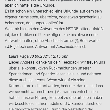
aber ich hatte ja die Ur­kun­de.
Es ist schon ein Un­ter­schied, eine Ur­kun­de, auf dem sein
ei­ge­ner Name steht, über­reicht, oder etwas ge­schenkt zu
be­kom­men, das "un­per­sön­lich" ist.
Was mir hier an den Ant­wor­ten des NSTOB bit­ter auf­stößt
ist, dass Kri­ti­ker i.d.R. eine all­ge­mei­ne bis ab­wei­sen­de
Ant­wort er­hal­ten, ohne Ab­schieds­for­mel (!), Be­für­wor­ter
i.d.R. je­doch eine Ant­wort mit Ab­schieds­for­mel.
Laura Pagel
30.09.2021, 12:16 Uhr
Lieber Andreas, danke für dein Feedback! Wir freuen uns
über alle konstruktiven Rückmeldungen unserer
Spenderinnen und Spender, lesen sie alle und nehmen
diese auch sehr ernst. Wenn wir auf einzelne
Kommentare nicht antworten, bedeutet das nicht, dass
wir sie nicht wahrnehmen :) Als wir uns entschieden
haben, unserer Ehrungskonzept zu überarbeiten, haben
wir beschlossen Ehrennadeln und Urkunden durch die
Heldenpötte abzulösen. Durch die Gestaltung der