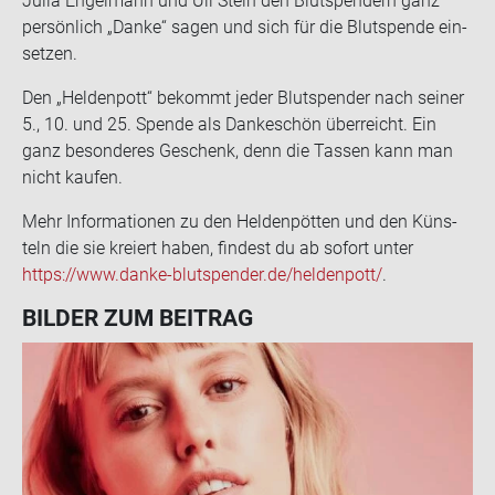
Julia En­gel­mann und Uli Stein den Blut­spen­dern ganz
per­sön­lich „Danke“ sagen und sich für die Blut­spen­de ein­
set­zen.
Den „Hel­den­pott“ be­kommt jeder Blut­spen­der nach sei­ner
5., 10. und 25. Spen­de als Dan­ke­schön über­reicht. Ein
ganz be­son­de­res Ge­schenk, denn die Tas­sen kann man
nicht kau­fen.
Mehr In­for­ma­tio­nen zu den Hel­den­pöt­ten und den Küns­
teln die sie kre­iert haben, fin­dest du ab so­fort unter
https://www.danke-​blutspender.de/hel­den­pott/
.
BIL­DER ZUM BEI­TRAG