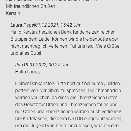
Mit freund­li­chen Grü­ßen
Kers­tin
Laura Pagel
01.12.2021, 15:42 Uhr
Hallo Kerstin, herzlichen Dank für deine zahlreichen
Blutspenden! Leider können wir die Heldenpötte aber
nicht nachträglich verleihen. Tut uns leid! Viele Grüße
und alles Gute!
Jan
19.01.2022, 00:27 Uhr
Hallo Laura,
klei­ner Denk­an­stoß: Bitte hört auf bei euren „Hel­den­
pöt­ten“ von ‚ver­lei­hen‘ zu spre­chen! Die Eh­ren­na­deln
wer­den ver­lie­hen, da diese als Eh­ren­zei­chen unter
das Ge­setz für Orden und Eh­ren­zei­chen fal­len und
nur Orden und Eh­ren­zei­chen wer­den auch ver­lie­hen!
Die Kaff­e­tas­sen, die beim NSTOB ein­ge­führt wur­den,
um die Ju­gend von heute an­zu­lo­cken, was bei den