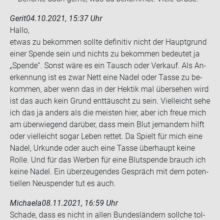
Gerit
04.10.2021, 15:37 Uhr
Hallo,
etwas zu be­kom­men soll­te de­fi­ni­tiv nicht der Haupt­grund
einer Spen­de sein und nichts zu be­kom­men be­deu­tet ja
„Spen­de“. Sonst wäre es ein Tausch oder Ver­kauf. Als An­
er­ken­nung ist es zwar Nett eine Nadel oder Tasse zu be­
kom­men, aber wenn das in der Hek­tik mal über­se­hen wird
ist das auch kein Grund ent­täuscht zu sein. Viel­leicht sehe
ich das ja an­ders als die meis­ten hier, aber ich freue mich
am über­wie­gend dar­über, dass mein Blut je­man­dem hilft
oder viel­leicht sogar Leben ret­tet. Da Spielt für mich eine
Nadel, Ur­kun­de oder auch eine Tasse über­haupt keine
Rolle. Und für das Wer­ben für eine Blut­spen­de brauch ich
keine Nadel. Ein über­zeu­gen­des Ge­spräch mit dem po­ten­
ti­el­len Neu­spen­der tut es auch.
Michaela
08.11.2021, 16:59 Uhr
Scha­de, dass es nicht in allen Bun­des­län­dern soll­che tol­