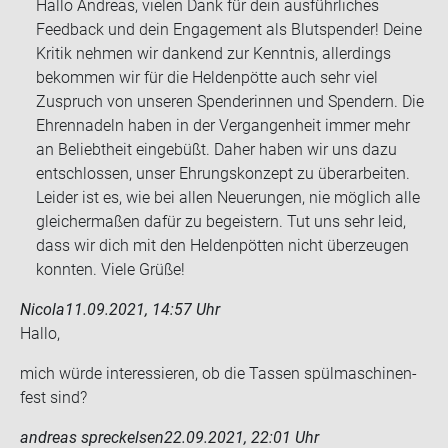
Hallo Andreas, vielen Dank für dein ausführliches
Feedback und dein Engagement als Blutspender! Deine
Kritik nehmen wir dankend zur Kenntnis, allerdings
bekommen wir für die Heldenpötte auch sehr viel
Zuspruch von unseren Spenderinnen und Spendern. Die
Ehrennadeln haben in der Vergangenheit immer mehr
an Beliebtheit eingebüßt. Daher haben wir uns dazu
entschlossen, unser Ehrungskonzept zu überarbeiten.
Leider ist es, wie bei allen Neuerungen, nie möglich alle
gleichermaßen dafür zu begeistern. Tut uns sehr leid,
dass wir dich mit den Heldenpötten nicht überzeugen
konnten. Viele Grüße!
Nicola
11.09.2021, 14:57 Uhr
Hallo,
mich würde in­ter­es­sie­ren, ob die Tas­sen spül­ma­schi­nen­
fest sind?
andreas spreckelsen
22.09.2021, 22:01 Uhr