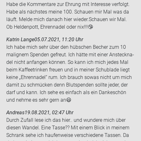
Habe die Kom­men­ta­re zur Eh­rung mit In­ter­es­se ver­folgt.
Habe als nächs­tes meine 100. Schau­en mir Mal was da
läuft. Melde mich da­nach hier wie­der.Schau­en wir Mal.
Ob Hel­den­pott, Eh­ren­na­del oder nix!!!🤥
Katrin Lange
05.07.2021, 11:20 Uhr
Ich habe mich sehr über den hüb­schen Be­cher zum 10
ma­li­g­nem Spen­den ge­freut. Ich hätte mit einer An­steck­na­
del nicht an­fan­gen kön­nen. So kann ich mich jedes Mal
beim Kaf­fee­trin­ken freu­en und in mei­ner Schub­la­de liegt
keine „Eh­ren­na­del“ rum. Ich brauch sowas nicht um mich
damit zu schmü­cken denn Blut­spen­den soll­te jeder, der
darf und kann. Ich sehe es ein­fach als ein Dan­ke­schön
und nehme es sehr gern an😃
Andreas
19.08.2021, 02:47 Uhr
Durch Zu­fall lese ich das hier.. und wun­de­re mich über
die­sen Wan­del. Eine Tasse?? Mit einem Blick in mei­nem
Schrank sehe ich hau­fen­wei­se ver­schie­de­ne Tas­sen. Da