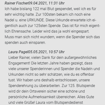
Rainer Fischer
09.04.2021, 11:31 Uhr
Ich habe bis­lang 122 mal Blut ge­spen­det, weil ich es für
sehr wich­tig halte. Zur 100sten bekam ich noch eine
Nadel u. eine UR­KUN­DE. Diese Ur­kun­de er­war­te­te ich ei­
gent­lich auch zur 125sten Spen­de. Das ist für mich ei­gent­
lich Eh­ren­sa­che. Lei­der wird das ja wohl ein­ge­spart.
Muss man sich nicht wun­dern, wenn die Spen­der sich das
spen­den auch ein­spa­ren.
Laura Pagel
05.05.2021, 10:57 Uhr
Lieber Rainer, vielen Dank für dein außergewöhnliches
Engagement! Die letzten Jahre haben gezeigt, dass
viele unserer Spenderinnen und Spender die Nadeln und
Urkunden nicht so sehr schätzen, wie du es offenbar
tust. Wir haben uns deshalb entschlossen, unsere
Spenderehrung zu überarbeiten. Zur 125. Blutspende
wird dir dein Ortsverein sicher eine schöne und
persönliche Aufmerksamkeit überreichen. Alles Gute
und viele Grüße! Laura vom Blutspendedienst