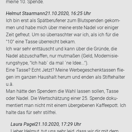
meine 10. Spen­de.
Helmut Staarmann
21.10.2020, 16:25 Uhr
Ich bin erst als Spät­be­ru­fe­ner zum Blut­spen­den ge­kom­
men und habe mich über meine erste Nadel vor ei­ni­ger
Zeit ge­freut. Um so über­rasch­ter war ich, als ich für die
"10" eine Tasse über­reicht bekam.
Ich war sehr ent­täuscht und kann über die Grün­de, die
Nadel ab­zu­schaf­fen, nur mut­ma­ßen (Geld, Mo­der­ni­sie­
rungs­hype, "Ich hab´ da mal ´ne Idee...").
Eine Tasse? Echt Jetzt? Meine Wer­be­ge­schenk­tas­sen flie­
gen im gan­zen Haus­halt herum und enden als Stifte­hal­ter
u.ä.
Man hätte den Spen­dern die Wahl las­sen sol­len, Tasse
oder Nadel. Die Wert­schät­zung einer 25. Spen­de do­ku­
men­tiert man nicht mit einem über­ge­be­nen Kaf­fee­pott. Ich
halte das für sehr stilfrei.
Laura Pagel
21.10.2020, 17:29 Uhr
Lieber Helmut, tut uns sehr leid, dass wir dir mit dem