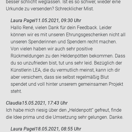
bes­ser schlicht weg­las­sen. Ist es so schwer, wie­der eine
Ur­kun­de zu ver­sen­den? Schreck­li­cher Mist.
Laura Pagel
11.05.2021, 09:30 Uhr
Hallo René, vielen Dank für dein Feedback. Leider
können wir es mit unseren Ehrungsgeschenken nicht all
unseren Spenderinnen und Spendern recht machen.
Von vielen haben wir auch sehr positive
Rückmeldungen zu den Heldenpötten bekommen. Dass
du so unzufrieden bist, tut uns sehr leid. Bezüglich der
Künstlerin LEA, die du vermutlich meinst, kann ich dir
aber versichern, dass sie selbst regelmäßig Blut
spendet und voll hinter unserem gemeinsamen Projekt
steht.
Claudia
15.05.2021, 17:43 Uhr
Ich habe mich rie­sig über den „Hel­den­pott“ ge­freut, finde
die Idee prima und die Um­set­zung sehr ge­lun­gen. Danke.
Laura Pagel
18.05.2021, 08:55 Uhr