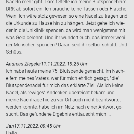
Na­deln mehr gibt. Damit Stel­le ich meine Blut­spen­de­beim
DRK ab so­fort ein. Ich brau­che keine Tas­sen oder Fla­sche
Wein. Ich wäre stolz ge­we­sen so eine Nadel zu tra­gen und
die Ur­kun­de zu Hause hin zu hän­gen. Jetzt gehe ich wie­
der in die Uni­kli­nik spen­den, da wird man we­nigs­tens mit
was Geld be­lohnt. Und ihr wun­dert euch, das immer we­ni­
ger Men­schen spen­den? Daran seid ihr sel­ber schuld. Und
Schüss.
Andreas Ziegeler
11.11.2022, 19:25 Uhr
Ich habe heute meine 75. Blut­spen­de ge­macht. Im Nach­
ei­fern mei­nes Va­ters, war für mich ehr­lich ge­sagt, "die"
Blut­spen­de­na­del für mich das er­klär­te Ziel. Als ich keine
Nadel, als "ewi­ges" An­denken über­reicht bekam und
meine Nach­fra­ge hier­zu vor Ort auch nicht be­ant­wor­tet
wer­den konn­te, habe ich im Netz nach einer Ant­wort ge­
sucht. Das ge­fun­de­ne Er­geb­nis ent­täuscht mich ...
Jan
17.11.2022, 09:45 Uhr
Hallo,