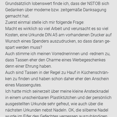
Grund­sätz­lich lo­bens­wert finde ich, dass der NSTOB sich
Ge­dan­ken über mo­der­ne bzw. zeit­ge­mä­ße Dank­sa­gung
ge­macht hat.
Zu­erst ein­mal stel­le ich mir fol­gen­de Frage:
Macht es wirk­lich so viel Ar­beit und ver­ur­sacht es so viel
Kos­ten, eine Ur­kun­de DIN A5 am vor­han­de­nen Dru­cker auf
Wunsch eines Spen­ders aus­zu­dru­cken, so dass daran ge­
spart wer­den muss?
Auch stim­me ich mei­nen Vor­red­ne­rin­nen und -​rednern zu,
dass Tas­sen eher den Charme eines Wer­be­ge­schen­kes
denn einer Eh­rung haben.
Auch sind Tas­sen in der Regel zu Hauf in Kü­chen­schrän­
ken zu fin­den und haben schon daher eher den An­schein
eines Mas­sen­gu­tes.
Ich hatte mich sei­ner­zeit über meine klei­ne An­steck­na­del
in einem un­schein­ba­ren Plas­tik­tüt­chen und der per­sön­lich
aus­ge­stell­ten Ur­kun­de sehr ge­freut, wie auch über die
nächs­ten Ur­kun­den nebst Na­deln. OK, die sil­ber­ne Nadel
wurde im Eifer des Ge­fech­tes ver­ges­sen aus­zu­hän­di­gen,