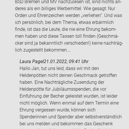
BSD Bre­men und MV nach­zu­le­sen ist, sind nichts an­
de­res als ein bil­li­ges Wer­be­mit­tel. Wie ge­sagt: Nur
Orden und Eh­ren­zei­chen wer­den „ver­lie­hen“. Und was
ich per­sön­lich, bei dem Thema, etwas er­bärm­lich
finde, ist das die Leute, die nie eine Eh­rung be­kom­
men haben und diese Tas­sen toll fin­den (Ge­schmä­
cker sind ja be­kannt­lich ver­schie­den!) keine nach­träg­
lich zu­ge­stellt be­kom­men….
Laura Pagel
21.01.2022, 09:41 Uhr
Hallo Jan, tut uns leid, dass wir mit den
Heldenpötten nicht deinen Geschmack getroffen
haben. Eine Nachträgliche Zusendung der
Heldenpötte für Jubiläumsspenden, die vor
Einführung der Becher geleistet wurden, ist leider
nicht möglich. Wenn einmal auf dem Termin eine
Ehrung vergessen wurde, können sich
Spenderinnen und Spender aber selbstverständlich
bei uns melden und bekommen das Geschenk