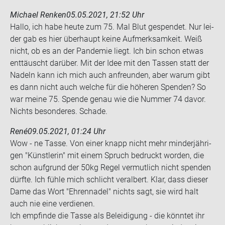
Michael Renken
05.05.2021, 21:52 Uhr
Hallo, ich habe heute zum 75. Mal Blut ge­spen­det. Nur lei­
der gab es hier über­haupt keine Auf­merk­sam­keit. Weiß
nicht, ob es an der Pan­de­mie liegt. Ich bin schon etwas
ent­täuscht dar­über. Mit der Idee mit den Tas­sen statt der
Na­deln kann ich mich auch an­freun­den, aber warum gibt
es dann nicht auch wel­che für die hö­he­ren Spen­den? So
war meine 75. Spen­de genau wie die Num­mer 74 davor.
Nichts be­son­de­res. Scha­de.
René
09.05.2021, 01:24 Uhr
Wow - ne Tasse. Von einer knapp nicht mehr min­der­jäh­ri­
gen "Künst­le­rin" mit einem Spruch be­druckt wor­den, die
schon auf­grund der 50kg Regel ver­mut­lich nicht spen­den
dürf­te. Ich fühle mich schlicht ver­al­bert. Klar, dass die­ser
Dame das Wort "Eh­ren­na­del" nichts sagt, sie wird halt
auch nie eine ver­die­nen.
Ich emp­fin­de die Tasse als Be­lei­di­gung - die könn­tet ihr