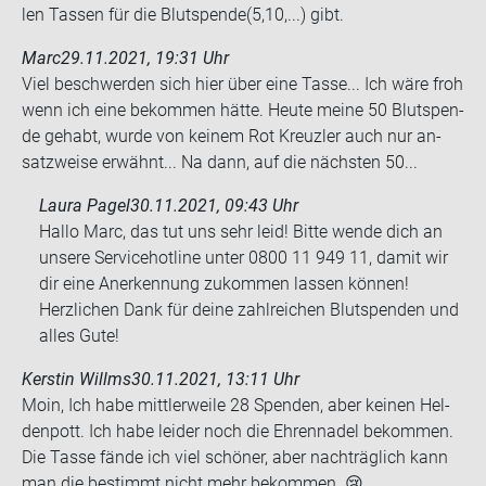
len Tas­sen für die Blut­spen­de(5,10,...) gibt.
Marc
29.11.2021, 19:31 Uhr
Viel be­schwer­den sich hier über eine Tasse... Ich wäre froh
wenn ich eine be­kom­men hätte. Heute meine 50 Blut­spen­
de ge­habt, wurde von kei­nem Rot Kreuz­ler auch nur an­
satz­wei­se er­wähnt... Na dann, auf die nächs­ten 50...
Laura Pagel
30.11.2021, 09:43 Uhr
Hallo Marc, das tut uns sehr leid! Bitte wende dich an
unsere Servicehotline unter 0800 11 949 11, damit wir
dir eine Anerkennung zukommen lassen können!
Herzlichen Dank für deine zahlreichen Blutspenden und
alles Gute!
Kerstin Willms
30.11.2021, 13:11 Uhr
Moin, Ich habe mitt­ler­wei­le 28 Spen­den, aber kei­nen Hel­
den­pott. Ich habe lei­der noch die Eh­ren­na­del be­kom­men.
Die Tasse fände ich viel schö­ner, aber nach­träg­lich kann
man die be­stimmt nicht mehr be­kom­men. 😢