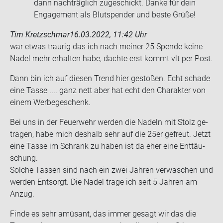
dann nachträglich zugeschickt. Danke für dein
Engagement als Blutspender und beste Grüße!
Tim Kretzschmar
16.03.2022, 11:42 Uhr
war etwas trau­rig das ich nach mei­ner 25 Spen­de keine
Nadel mehr er­hal­ten habe, dach­te erst kommt vlt per Post.
Dann bin ich auf die­sen Trend hier ge­sto­ßen. Echt scha­de
eine Tasse .... ganz nett aber hat echt den Cha­rak­ter von
einem Wer­be­ge­schenk.
Bei uns in der Feu­er­wehr wer­den die Na­deln mit Stolz ge­
tra­gen, habe mich des­halb sehr auf die 25er ge­freut. Jetzt
eine Tasse im Schrank zu haben ist da eher eine Ent­täu­
schung.
Sol­che Tas­sen sind nach ein zwei Jah­ren ver­wa­schen und
wer­den Ent­sorgt. Die Nadel trage ich seit 5 Jah­ren am
Anzug.
Finde es sehr amü­sant, das immer ge­sagt wir das die