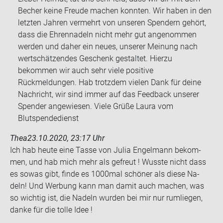
Becher keine Freude machen konnten. Wir haben in den
letzten Jahren vermehrt von unseren Spendern gehört,
dass die Ehrennadeln nicht mehr gut angenommen
werden und daher ein neues, unserer Meinung nach
wertschätzendes Geschenk gestaltet. Hierzu
bekommen wir auch sehr viele positive
Rückmeldungen. Hab trotzdem vielen Dank für deine
Nachricht, wir sind immer auf das Feedback unserer
Spender angewiesen. Viele Grüße Laura vom
Blutspendedienst
Thea
23.10.2020, 23:17 Uhr
Ich hab heute eine Tasse von Julia En­gel­mann be­kom­
men, und hab mich mehr als ge­freut ! Wuss­te nicht dass
es sowas gibt, finde es 1000mal schö­ner als diese Na­
deln! Und Wer­bung kann man damit auch ma­chen, was
so wich­tig ist, die Na­deln wur­den bei mir nur rum­lie­gen,
danke für die tolle Idee !