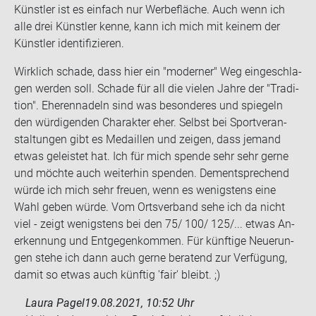
Künst­ler ist es ein­fach nur Wer­be­flä­che. Auch wenn ich
alle drei Künst­ler kenne, kann ich mich mit kei­nem der
Künst­ler iden­ti­fi­zie­ren.
Wirk­lich scha­de, dass hier ein "mo­der­ner" Weg ein­ge­schla­
gen wer­den soll. Scha­de für all die vie­len Jahre der "Tra­di­
ti­on". Ehe­ren­na­deln sind was be­son­de­res und spie­geln
den wür­di­gen­den Cha­rak­ter eher. Selbst bei Sport­ver­an­
stal­tun­gen gibt es Me­dail­len und zei­gen, dass je­mand
etwas ge­leis­tet hat. Ich für mich spen­de sehr sehr gerne
und möch­te auch wei­ter­hin spen­den. Dem­entspre­chend
würde ich mich sehr freu­en, wenn es we­nigs­tens eine
Wahl geben würde. Vom Orts­ver­band sehe ich da nicht
viel - zeigt we­nigs­tens bei den 75/ 100/ 125/... etwas An­
er­ken­nung und Ent­ge­gen­kom­men. Für künf­ti­ge Neue­run­
gen stehe ich dann auch gerne be­ra­tend zur Ver­fü­gung,
damit so etwas auch künf­tig 'fair' bleibt. ;)
Laura Pagel
19.08.2021, 10:52 Uhr