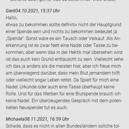
Gerit
04.10.2021, 15:37 Uhr
Hallo,
etwas zu be­kom­men soll­te de­fi­ni­tiv nicht der Haupt­grund
einer Spen­de sein und nichts zu be­kom­men be­deu­tet ja
„Spen­de“. Sonst wäre es ein Tausch oder Ver­kauf. Als An­
er­ken­nung ist es zwar Nett eine Nadel oder Tasse zu be­
kom­men, aber wenn das in der Hek­tik mal über­se­hen wird
ist das auch kein Grund ent­täuscht zu sein. Viel­leicht sehe
ich das ja an­ders als die meis­ten hier, aber ich freue mich
am über­wie­gend dar­über, dass mein Blut je­man­dem hilft
oder viel­leicht sogar Leben ret­tet. Da Spielt für mich eine
Nadel, Ur­kun­de oder auch eine Tasse über­haupt keine
Rolle. Und für das Wer­ben für eine Blut­spen­de brauch ich
keine Nadel. Ein über­zeu­gen­des Ge­spräch mit dem po­ten­
ti­el­len Neu­spen­der tut es auch.
Michaela
08.11.2021, 16:59 Uhr
Scha­de, dass es nicht in allen Bun­des­län­dern soll­che tol­