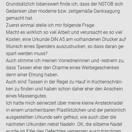
Grund­sätz­lich lo­bens­wert finde ich, dass der NSTOB sich
Ge­dan­ken über mo­der­ne bzw. zeit­ge­mä­ße Dank­sa­gung
ge­macht hat.
Zu­erst ein­mal stel­le ich mir fol­gen­de Frage:
Macht es wirk­lich so viel Ar­beit und ver­ur­sacht es so viel
Kos­ten, eine Ur­kun­de DIN A5 am vor­han­de­nen Dru­cker auf
Wunsch eines Spen­ders aus­zu­dru­cken, so dass daran ge­
spart wer­den muss?
Auch stim­me ich mei­nen Vor­red­ne­rin­nen und -​rednern zu,
dass Tas­sen eher den Charme eines Wer­be­ge­schen­kes
denn einer Eh­rung haben.
Auch sind Tas­sen in der Regel zu Hauf in Kü­chen­schrän­
ken zu fin­den und haben schon daher eher den An­schein
eines Mas­sen­gu­tes.
Ich hatte mich sei­ner­zeit über meine klei­ne An­steck­na­del
in einem un­schein­ba­ren Plas­tik­tüt­chen und der per­sön­lich
aus­ge­stell­ten Ur­kun­de sehr ge­freut, wie auch über die
nächs­ten Ur­kun­den nebst Na­deln. OK, die sil­ber­ne Nadel
wurde im Eifer des Ge­fech­tes ver­ges­sen aus­zu­hän­di­gen,