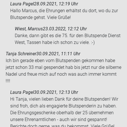
Laura Pagel
28.09.2021, 12:19 Uhr
Hallo Marcus, die Ehrungen erhältst du dort, wo du zur
Blutspende gehst. Viele Grüße!
Wiest, Marcus
23.03.2022, 12:12 Uhr
Danke, dann gibt es die 75. für den Blut­spen­de Dienst
West, Tas­sen habe ich schon zu viele. :-)
Tanja Schreiner
30.09.2021, 11:11 Uhr
Ich bin ge­ra­de eben vom Blut­spen­den ge­kom­men habe
jetzt schon 33 mal ge­spen­det hab bis jetzt nur die sil­ber­ne
Nadel und freue mich auf noch was auch immer kommt
!!!!
Laura Pagel
30.09.2021, 12:13 Uhr
Hi Tanja, vielen lieben Dank für deine Blutspenden! Wir
sind froh, dich als engagierte Blutspenderin zu haben.
Die Ehrungsgeschenke oberhalb der 25 übernehmen
unsere Ehrenamtlichen - auch wir sind gespannt!
Berichte doch gerne, was du bekommst. Viele Grüße!