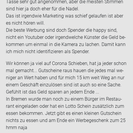
Tasse sehr gut an­ge­nom­men, aber die meis­ten Stim­men
sind hier ja doch eher für die Nadel.
Das ist ir­gend­wie Mar­ke­ting was schief ge­lau­fen ist aber
es nicht hören will.
Die beste Wer­bung sind doch Spen­der die happy sind,
nicht ein You­tuber oder ir­gend­wel­che Küns­ter die Geld be­
kom­men um ein­mal in die Ka­me­ra zu la­chen. Damit kann
ich mich nicht iden­ti­fi­zie­ren als Spen­der.
Wir kön­nen ja viel auf Co­ro­na Schie­ben, hat ja jeder schon
mal ge­macht... Gut­schei­ne raus hauen die jedes mal we­
ni­ger an Wert haben und für mich 15 km weit Weg an nur
einem Ge­schäft ein­zu­lö­sen sind ist auch so eine Sache.
Ge­fühlt ist das Geld spa­ren an jedem Ende ...
In Bre­men wurde man noch zu einem Bür­ger im Re­stau­
rant ein­ge­la­den oder hat ein Lotto Schein zu­sätz­lich zum
essen be­kom­men. Jetzt gibt es einen klei­nen Gut­schein
nichts zu essen und am Ende ein Wer­be­ge­schenk zum 25
hmm naja