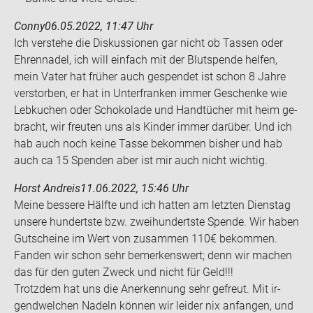
Conny
06.05.2022, 11:47 Uhr
Ich ver­ste­he die Dis­kus­sio­nen gar nicht ob Tas­sen oder
Eh­ren­na­del, ich will ein­fach mit der Blut­spen­de hel­fen,
mein Vater hat frü­her auch ge­spen­det ist schon 8 Jahre
ver­stor­ben, er hat in Un­ter­fran­ken immer Ge­schen­ke wie
Leb­ku­chen oder Scho­ko­la­de und Hand­tü­cher mit heim ge­
bracht, wir freu­ten uns als Kin­der immer dar­über. Und ich
hab auch noch keine Tasse be­kom­men bis­her und hab
auch ca 15 Spen­den aber ist mir auch nicht wich­tig.
Horst Andreis
11.06.2022, 15:46 Uhr
Meine bes­se­re Hälf­te und ich hat­ten am letz­ten Diens­tag
un­se­re hun­derts­te bzw. zwei­hun­derts­te Spen­de. Wir haben
Gut­schei­ne im Wert von zu­sam­men 110€ be­kom­men.
Fan­den wir schon sehr be­mer­kens­wert; denn wir ma­chen
das für den guten Zweck und nicht für Geld!!!
Trotz­dem hat uns die An­er­ken­nung sehr ge­freut. Mit ir­
gend­wel­chen Na­deln kön­nen wir lei­der nix an­fan­gen, und