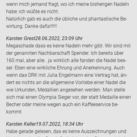
wenn mich je­mand fragt, wo ich meine bis­he­ri­gen Na­deln
habe: ich wüßte es nicht.
Na­tür­lich gab es auch die üb­li­che und phan­tas­ti­sche Be­
wir­tung. Danke dafür!!!!!
Karsten Grest
28.06.2022, 23:09 Uhr
Me­ga­scha­de dass es keine Na­deln mehr gibt. Wir sind mit
der ge­nann­ten Nach­bar­schaft Spen­der. Ich be­reits über
160 mal, aber alle.. ja wirk­lich alle fan­den die Nadel bes­
ser. Eben eine wirk­li­che Eh­rung und An­er­ken­nung. Auch
wenn das DRK mit Julia En­gel­mann eine Ver­trag hat, än­
dert es nichts an die all­ge­mei­ne Vor­lie­be einer Nadel die
wie Ur­kun­den, Medal­li­en an­ge­se­hen wer­den. Man stel­le
sich mal einen Olym­pia Sie­ger vor, der statt Me­dail­le einen
Be­cher oder meine wegen auch ein Kaf­fee­ser­vice be­
kommt
Karsten Keller
19.07.2022, 18:34 Uhr
Habe ge­ra­de ge­le­sen, das es keine Aus­zeich­nun­gen und