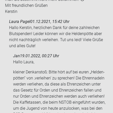
Mit freund­li­chen Grü­ßen
Kers­tin
Laura Pagel
01.12.2021, 15:42 Uhr
Hallo Kerstin, herzlichen Dank für deine zahlreichen
Blutspenden! Leider können wir die Heldenpötte aber
nicht nachträglich verleihen. Tut uns leid! Viele Grüße
und alles Gute!
Jan
19.01.2022, 00:27 Uhr
Hallo Laura,
klei­ner Denk­an­stoß: Bitte hört auf bei euren „Hel­den­
pöt­ten“ von ‚ver­lei­hen‘ zu spre­chen! Die Eh­ren­na­deln
wer­den ver­lie­hen, da diese als Eh­ren­zei­chen unter
das Ge­setz für Orden und Eh­ren­zei­chen fal­len und
nur Orden und Eh­ren­zei­chen wer­den auch ver­lie­hen!
Die Kaff­e­tas­sen, die beim NSTOB ein­ge­führt wur­den,
um die Ju­gend von heute an­zu­lo­cken, was bei den