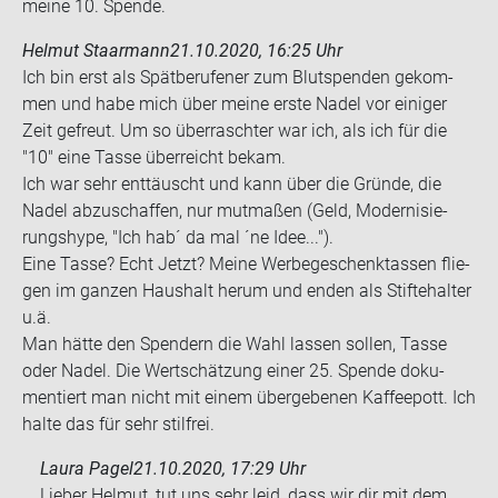
meine 10. Spen­de.
Helmut Staarmann
21.10.2020, 16:25 Uhr
Ich bin erst als Spät­be­ru­fe­ner zum Blut­spen­den ge­kom­
men und habe mich über meine erste Nadel vor ei­ni­ger
Zeit ge­freut. Um so über­rasch­ter war ich, als ich für die
"10" eine Tasse über­reicht bekam.
Ich war sehr ent­täuscht und kann über die Grün­de, die
Nadel ab­zu­schaf­fen, nur mut­ma­ßen (Geld, Mo­der­ni­sie­
rungs­hype, "Ich hab´ da mal ´ne Idee...").
Eine Tasse? Echt Jetzt? Meine Wer­be­ge­schenk­tas­sen flie­
gen im gan­zen Haus­halt herum und enden als Stifte­hal­ter
u.ä.
Man hätte den Spen­dern die Wahl las­sen sol­len, Tasse
oder Nadel. Die Wert­schät­zung einer 25. Spen­de do­ku­
men­tiert man nicht mit einem über­ge­be­nen Kaf­fee­pott. Ich
halte das für sehr stilfrei.
Laura Pagel
21.10.2020, 17:29 Uhr
Lieber Helmut, tut uns sehr leid, dass wir dir mit dem