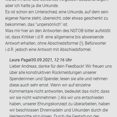
aber ich hatte ja die Ur­kun­de.
Es ist schon ein Un­ter­schied, eine Ur­kun­de, auf dem sein
ei­ge­ner Name steht, über­reicht, oder etwas ge­schenkt zu
be­kom­men, das "un­per­sön­lich" ist.
Was mir hier an den Ant­wor­ten des NSTOB bit­ter auf­stößt
ist, dass Kri­ti­ker i.d.R. eine all­ge­mei­ne bis ab­wei­sen­de
Ant­wort er­hal­ten, ohne Ab­schieds­for­mel (!), Be­für­wor­ter
i.d.R. je­doch eine Ant­wort mit Ab­schieds­for­mel.
Laura Pagel
30.09.2021, 12:16 Uhr
Lieber Andreas, danke für dein Feedback! Wir freuen uns
über alle konstruktiven Rückmeldungen unserer
Spenderinnen und Spender, lesen sie alle und nehmen
diese auch sehr ernst. Wenn wir auf einzelne
Kommentare nicht antworten, bedeutet das nicht, dass
wir sie nicht wahrnehmen :) Als wir uns entschieden
haben, unserer Ehrungskonzept zu überarbeiten, haben
wir beschlossen Ehrennadeln und Urkunden durch die
Heldenpötte abzulösen. Durch die Gestaltung der