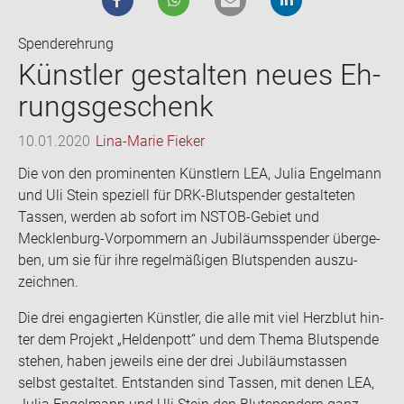
Spenderehrung
Künst­ler ge­stal­ten neues Eh­
rungs­ge­schenk
10.01.2020
Lina-Marie Fieker
Die von den pro­mi­nen­ten Künst­lern LEA, Julia En­gel­mann
und Uli Stein spe­zi­ell für DRK-​Blutspender ge­stal­te­ten
Tas­sen, wer­den ab so­fort im NSTOB-​Gebiet und
Mecklenburg-​Vorpommern an Ju­bi­lä­ums­spen­der über­ge­
ben, um sie für ihre re­gel­mä­ßi­gen Blut­spen­den aus­zu­
zeich­nen.
Die drei en­ga­gier­ten Künst­ler, die alle mit viel Herz­blut hin­
ter dem Pro­jekt „Hel­den­pott“ und dem Thema Blut­spen­de
ste­hen, haben je­weils eine der drei Ju­bi­lä­umstas­sen
selbst ge­stal­tet. Ent­stan­den sind Tas­sen, mit denen LEA,