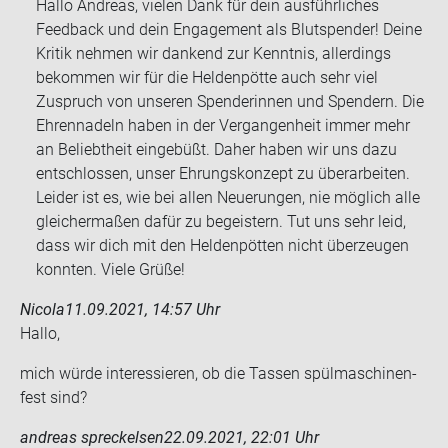
Hallo Andreas, vielen Dank für dein ausführliches
Feedback und dein Engagement als Blutspender! Deine
Kritik nehmen wir dankend zur Kenntnis, allerdings
bekommen wir für die Heldenpötte auch sehr viel
Zuspruch von unseren Spenderinnen und Spendern. Die
Ehrennadeln haben in der Vergangenheit immer mehr
an Beliebtheit eingebüßt. Daher haben wir uns dazu
entschlossen, unser Ehrungskonzept zu überarbeiten.
Leider ist es, wie bei allen Neuerungen, nie möglich alle
gleichermaßen dafür zu begeistern. Tut uns sehr leid,
dass wir dich mit den Heldenpötten nicht überzeugen
konnten. Viele Grüße!
Nicola
11.09.2021, 14:57 Uhr
Hallo,
mich würde in­ter­es­sie­ren, ob die Tas­sen spül­ma­schi­nen­
fest sind?
andreas spreckelsen
22.09.2021, 22:01 Uhr