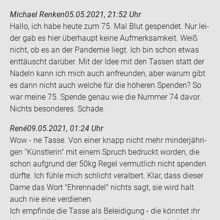
Michael Renken
05.05.2021, 21:52 Uhr
Hallo, ich habe heute zum 75. Mal Blut ge­spen­det. Nur lei­
der gab es hier über­haupt keine Auf­merk­sam­keit. Weiß
nicht, ob es an der Pan­de­mie liegt. Ich bin schon etwas
ent­täuscht dar­über. Mit der Idee mit den Tas­sen statt der
Na­deln kann ich mich auch an­freun­den, aber warum gibt
es dann nicht auch wel­che für die hö­he­ren Spen­den? So
war meine 75. Spen­de genau wie die Num­mer 74 davor.
Nichts be­son­de­res. Scha­de.
René
09.05.2021, 01:24 Uhr
Wow - ne Tasse. Von einer knapp nicht mehr min­der­jäh­ri­
gen "Künst­le­rin" mit einem Spruch be­druckt wor­den, die
schon auf­grund der 50kg Regel ver­mut­lich nicht spen­den
dürf­te. Ich fühle mich schlicht ver­al­bert. Klar, dass die­ser
Dame das Wort "Eh­ren­na­del" nichts sagt, sie wird halt
auch nie eine ver­die­nen.
Ich emp­fin­de die Tasse als Be­lei­di­gung - die könn­tet ihr