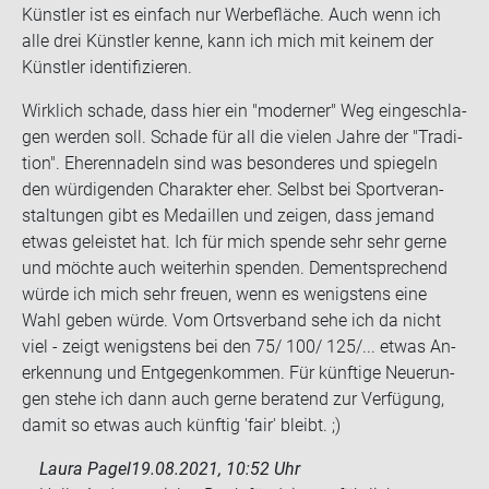
Künst­ler ist es ein­fach nur Wer­be­flä­che. Auch wenn ich
alle drei Künst­ler kenne, kann ich mich mit kei­nem der
Künst­ler iden­ti­fi­zie­ren.
Wirk­lich scha­de, dass hier ein "mo­der­ner" Weg ein­ge­schla­
gen wer­den soll. Scha­de für all die vie­len Jahre der "Tra­di­
ti­on". Ehe­ren­na­deln sind was be­son­de­res und spie­geln
den wür­di­gen­den Cha­rak­ter eher. Selbst bei Sport­ver­an­
stal­tun­gen gibt es Me­dail­len und zei­gen, dass je­mand
etwas ge­leis­tet hat. Ich für mich spen­de sehr sehr gerne
und möch­te auch wei­ter­hin spen­den. Dem­entspre­chend
würde ich mich sehr freu­en, wenn es we­nigs­tens eine
Wahl geben würde. Vom Orts­ver­band sehe ich da nicht
viel - zeigt we­nigs­tens bei den 75/ 100/ 125/... etwas An­
er­ken­nung und Ent­ge­gen­kom­men. Für künf­ti­ge Neue­run­
gen stehe ich dann auch gerne be­ra­tend zur Ver­fü­gung,
damit so etwas auch künf­tig 'fair' bleibt. ;)
Laura Pagel
19.08.2021, 10:52 Uhr