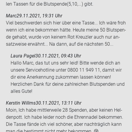
len Tas­sen für die Blut­spen­de(5,10,...) gibt.
Marc
29.11.2021, 19:31 Uhr
Viel be­schwer­den sich hier über eine Tasse... Ich wäre froh
wenn ich eine be­kom­men hätte. Heute meine 50 Blut­spen­
de ge­habt, wurde von kei­nem Rot Kreuz­ler auch nur an­
satz­wei­se er­wähnt... Na dann, auf die nächs­ten 50...
Laura Pagel
30.11.2021, 09:43 Uhr
Hallo Marc, das tut uns sehr leid! Bitte wende dich an
unsere Servicehotline unter 0800 11 949 11, damit wir
dir eine Anerkennung zukommen lassen können!
Herzlichen Dank für deine zahlreichen Blutspenden und
alles Gute!
Kerstin Willms
30.11.2021, 13:11 Uhr
Moin, Ich habe mitt­ler­wei­le 28 Spen­den, aber kei­nen Hel­
den­pott. Ich habe lei­der noch die Eh­ren­na­del be­kom­men.
Die Tasse fände ich viel schö­ner, aber nach­träg­lich kann
man die be­stimmt nicht mehr be­kom­men. 😢