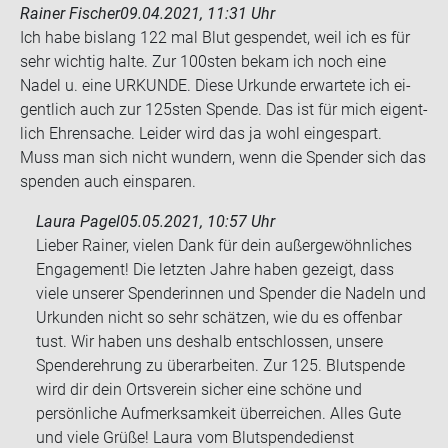
Rainer Fischer
09.04.2021, 11:31 Uhr
Ich habe bis­lang 122 mal Blut ge­spen­det, weil ich es für
sehr wich­tig halte. Zur 100sten bekam ich noch eine
Nadel u. eine UR­KUN­DE. Diese Ur­kun­de er­war­te­te ich ei­
gent­lich auch zur 125sten Spen­de. Das ist für mich ei­gent­
lich Eh­ren­sa­che. Lei­der wird das ja wohl ein­ge­spart.
Muss man sich nicht wun­dern, wenn die Spen­der sich das
spen­den auch ein­spa­ren.
Laura Pagel
05.05.2021, 10:57 Uhr
Lieber Rainer, vielen Dank für dein außergewöhnliches
Engagement! Die letzten Jahre haben gezeigt, dass
viele unserer Spenderinnen und Spender die Nadeln und
Urkunden nicht so sehr schätzen, wie du es offenbar
tust. Wir haben uns deshalb entschlossen, unsere
Spenderehrung zu überarbeiten. Zur 125. Blutspende
wird dir dein Ortsverein sicher eine schöne und
persönliche Aufmerksamkeit überreichen. Alles Gute
und viele Grüße! Laura vom Blutspendedienst