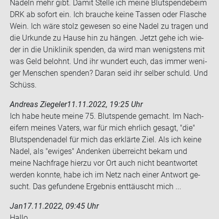
Na­deln mehr gibt. Damit Stel­le ich meine Blut­spen­de­beim
DRK ab so­fort ein. Ich brau­che keine Tas­sen oder Fla­sche
Wein. Ich wäre stolz ge­we­sen so eine Nadel zu tra­gen und
die Ur­kun­de zu Hause hin zu hän­gen. Jetzt gehe ich wie­
der in die Uni­kli­nik spen­den, da wird man we­nigs­tens mit
was Geld be­lohnt. Und ihr wun­dert euch, das immer we­ni­
ger Men­schen spen­den? Daran seid ihr sel­ber schuld. Und
Schüss.
Andreas Ziegeler
11.11.2022, 19:25 Uhr
Ich habe heute meine 75. Blut­spen­de ge­macht. Im Nach­
ei­fern mei­nes Va­ters, war für mich ehr­lich ge­sagt, "die"
Blut­spen­de­na­del für mich das er­klär­te Ziel. Als ich keine
Nadel, als "ewi­ges" An­denken über­reicht bekam und
meine Nach­fra­ge hier­zu vor Ort auch nicht be­ant­wor­tet
wer­den konn­te, habe ich im Netz nach einer Ant­wort ge­
sucht. Das ge­fun­de­ne Er­geb­nis ent­täuscht mich ...
Jan
17.11.2022, 09:45 Uhr
Hallo,