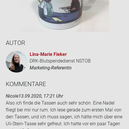
AUTOR
Lina-​Marie Fie­ker
DRK-Blutspendedienst NSTOB
Marketing-Referentin
KOM­MEN­TA­RE
Nicole
13.09.2020, 17:21 Uhr
Also ich finde die Tas­sen auch sehr schön. Eine Nadel
fliegt bei mir nur rum. Ich lese ge­ra­de zum ers­ten Mal von
den Tas­sen, und ich muss sagen, ich hätte mich über eine
Uli-​Stein-Tasse sehr ge­freut. Ich hatte vor ein paar Tagen