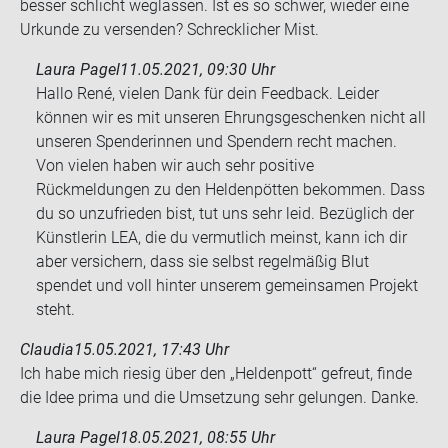
bes­ser schlicht weg­las­sen. Ist es so schwer, wie­der eine
Ur­kun­de zu ver­sen­den? Schreck­li­cher Mist.
Laura Pagel
11.05.2021, 09:30 Uhr
Hallo René, vielen Dank für dein Feedback. Leider
können wir es mit unseren Ehrungsgeschenken nicht all
unseren Spenderinnen und Spendern recht machen.
Von vielen haben wir auch sehr positive
Rückmeldungen zu den Heldenpötten bekommen. Dass
du so unzufrieden bist, tut uns sehr leid. Bezüglich der
Künstlerin LEA, die du vermutlich meinst, kann ich dir
aber versichern, dass sie selbst regelmäßig Blut
spendet und voll hinter unserem gemeinsamen Projekt
steht.
Claudia
15.05.2021, 17:43 Uhr
Ich habe mich rie­sig über den „Hel­den­pott“ ge­freut, finde
die Idee prima und die Um­set­zung sehr ge­lun­gen. Danke.
Laura Pagel
18.05.2021, 08:55 Uhr