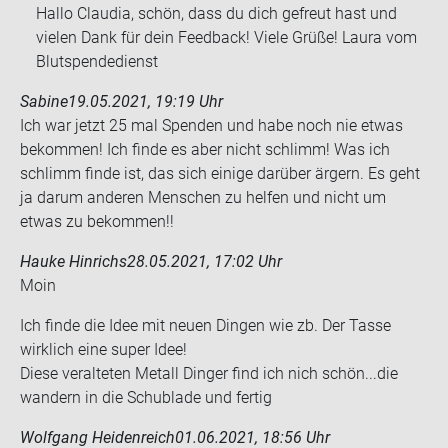
Hallo Claudia, schön, dass du dich gefreut hast und
vielen Dank für dein Feedback! Viele Grüße! Laura vom
Blutspendedienst
Sabine
19.05.2021, 19:19 Uhr
Ich war jetzt 25 mal Spen­den und habe noch nie etwas
be­kom­men! Ich finde es aber nicht schlimm! Was ich
schlimm finde ist, das sich ei­ni­ge dar­über är­gern. Es geht
ja darum an­de­ren Men­schen zu hel­fen und nicht um
etwas zu be­kom­men!!
Hauke Hinrichs
28.05.2021, 17:02 Uhr
Moin
Ich finde die Idee mit neuen Din­gen wie zb. Der Tasse
wirk­lich eine super Idee!
Diese ver­al­te­ten Me­tall Din­ger find ich nich schön...die
wan­dern in die Schub­la­de und fer­tig
Wolfgang Heidenreich
01.06.2021, 18:56 Uhr