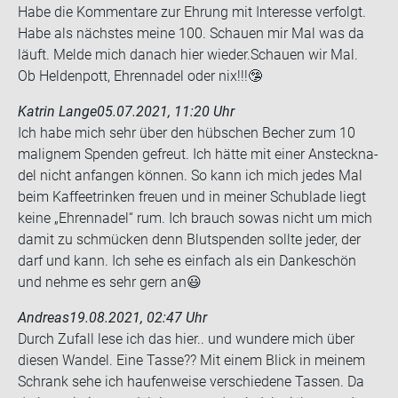
Habe die Kom­men­ta­re zur Eh­rung mit In­ter­es­se ver­folgt.
Habe als nächs­tes meine 100. Schau­en mir Mal was da
läuft. Melde mich da­nach hier wie­der.Schau­en wir Mal.
Ob Hel­den­pott, Eh­ren­na­del oder nix!!!🤥
Katrin Lange
05.07.2021, 11:20 Uhr
Ich habe mich sehr über den hüb­schen Be­cher zum 10
ma­li­g­nem Spen­den ge­freut. Ich hätte mit einer An­steck­na­
del nicht an­fan­gen kön­nen. So kann ich mich jedes Mal
beim Kaf­fee­trin­ken freu­en und in mei­ner Schub­la­de liegt
keine „Eh­ren­na­del“ rum. Ich brauch sowas nicht um mich
damit zu schmü­cken denn Blut­spen­den soll­te jeder, der
darf und kann. Ich sehe es ein­fach als ein Dan­ke­schön
und nehme es sehr gern an😃
Andreas
19.08.2021, 02:47 Uhr
Durch Zu­fall lese ich das hier.. und wun­de­re mich über
die­sen Wan­del. Eine Tasse?? Mit einem Blick in mei­nem
Schrank sehe ich hau­fen­wei­se ver­schie­de­ne Tas­sen. Da