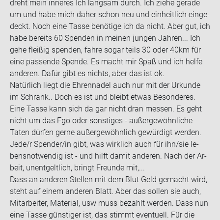
dreht mein in­ne­res Ich lang­sam durch. Ich ziehe ge­ra­de
um und habe mich daher schon neu und ein­heit­lich ein­ge­
deckt. Noch eine Tasse be­nö­ti­ge ich da nicht. Aber gut, ich
habe be­reits 60 Spen­den in mei­nen jun­gen Jah­ren... Ich
gehe flei­ßig spen­den, fahre sogar teils 30 oder 40km für
eine pas­sen­de Spen­de. Es macht mir Spaß und ich helfe
an­de­ren. Dafür gibt es nichts, aber das ist ok.
Na­tür­lich liegt die Eh­ren­na­del auch nur mit der Ur­kun­de
im Schrank.. Doch es ist und bleibt etwas Be­son­de­res.
Eine Tasse kann sich da gar nicht dran mes­sen. Es geht
nicht um das Ego oder sons­ti­ges - au­ßer­ge­wöhn­li­che
Taten dür­fen gerne au­ßer­ge­wöhn­lich ge­wür­digt wer­den.
Jede/r Spen­der/in gibt, was wirk­lich auch für ihn/sie le­
bens­not­wen­dig ist - und hilft damit an­de­ren. Nach der Ar­
beit, un­ent­gelt­lich, bringt Freun­de mit,...
Dass an an­de­ren Stel­len mit dem Blut Geld ge­macht wird,
steht auf einem an­de­ren Blatt. Aber das sol­len sie auch,
Mit­ar­bei­ter, Ma­te­ri­al, usw muss be­zahlt wer­den. Dass nun
eine Tasse güns­ti­ger ist, das stimmt even­tu­ell. Für die