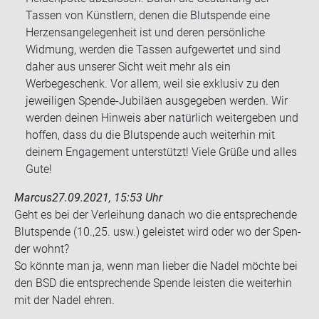
Tassen von Künstlern, denen die Blutspende eine
Herzensangelegenheit ist und deren persönliche
Widmung, werden die Tassen aufgewertet und sind
daher aus unserer Sicht weit mehr als ein
Werbegeschenk. Vor allem, weil sie exklusiv zu den
jeweiligen Spende-Jubiläen ausgegeben werden. Wir
werden deinen Hinweis aber natürlich weitergeben und
hoffen, dass du die Blutspende auch weiterhin mit
deinem Engagement unterstützt! Viele Grüße und alles
Gute!
Marcus
27.09.2021, 15:53 Uhr
Geht es bei der Ver­lei­hung da­nach wo die ent­spre­chen­de
Blut­spen­de (10.,25. usw.) ge­leis­tet wird oder wo der Spen­
der wohnt?
So könn­te man ja, wenn man lie­ber die Nadel möch­te bei
den BSD die ent­spre­chen­de Spen­de leis­ten die wei­ter­hin
mit der Nadel ehren.