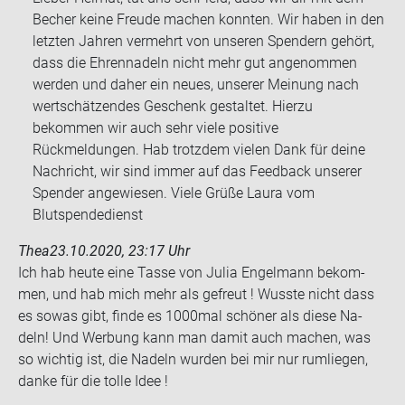
Becher keine Freude machen konnten. Wir haben in den
letzten Jahren vermehrt von unseren Spendern gehört,
dass die Ehrennadeln nicht mehr gut angenommen
werden und daher ein neues, unserer Meinung nach
wertschätzendes Geschenk gestaltet. Hierzu
bekommen wir auch sehr viele positive
Rückmeldungen. Hab trotzdem vielen Dank für deine
Nachricht, wir sind immer auf das Feedback unserer
Spender angewiesen. Viele Grüße Laura vom
Blutspendedienst
Thea
23.10.2020, 23:17 Uhr
Ich hab heute eine Tasse von Julia En­gel­mann be­kom­
men, und hab mich mehr als ge­freut ! Wuss­te nicht dass
es sowas gibt, finde es 1000mal schö­ner als diese Na­
deln! Und Wer­bung kann man damit auch ma­chen, was
so wich­tig ist, die Na­deln wur­den bei mir nur rum­lie­gen,
danke für die tolle Idee !