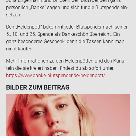
Julia En­gel­mann und Uli Stein den Blut­spen­dern ganz
per­sön­lich „Danke“ sagen und sich für die Blut­spen­de ein­
set­zen.
Den „Hel­den­pott“ be­kommt jeder Blut­spen­der nach sei­ner
5., 10. und 25. Spen­de als Dan­ke­schön über­reicht. Ein
ganz be­son­de­res Ge­schenk, denn die Tas­sen kann man
nicht kau­fen.
Mehr In­for­ma­tio­nen zu den Hel­den­pöt­ten und den Küns­
teln die sie kre­iert haben, fin­dest du ab so­fort unter
https://www.danke-​blutspender.de/hel­den­pott/
.
BIL­DER ZUM BEI­TRAG