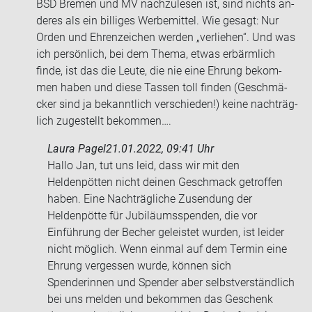
BSD Bre­men und MV nach­zu­le­sen ist, sind nichts an­
de­res als ein bil­li­ges Wer­be­mit­tel. Wie ge­sagt: Nur
Orden und Eh­ren­zei­chen wer­den „ver­lie­hen“. Und was
ich per­sön­lich, bei dem Thema, etwas er­bärm­lich
finde, ist das die Leute, die nie eine Eh­rung be­kom­
men haben und diese Tas­sen toll fin­den (Ge­schmä­
cker sind ja be­kannt­lich ver­schie­den!) keine nach­träg­
lich zu­ge­stellt be­kom­men….
Laura Pagel
21.01.2022, 09:41 Uhr
Hallo Jan, tut uns leid, dass wir mit den
Heldenpötten nicht deinen Geschmack getroffen
haben. Eine Nachträgliche Zusendung der
Heldenpötte für Jubiläumsspenden, die vor
Einführung der Becher geleistet wurden, ist leider
nicht möglich. Wenn einmal auf dem Termin eine
Ehrung vergessen wurde, können sich
Spenderinnen und Spender aber selbstverständlich
bei uns melden und bekommen das Geschenk