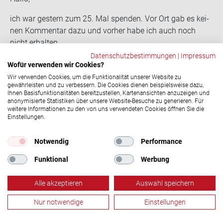
ich war ges­tern zum 25. Mal spen­den. Vor Ort gab es kei­
nen Kom­men­tar dazu und vor­her habe ich auch noch
nicht er­hal­ten.
Wie komme ich zu mei­nen Ehren?
Datenschutzbestimmungen
|
Impressum
Wofür verwenden wir Cookies?
BG
Wir verwenden Cookies, um die Funktionalität unserer Website zu
Laura Pagel
17.11.2022, 12:15 Uhr
gewährleisten und zu verbessern. Die Cookies dienen beispielsweise dazu,
Ihnen Basisfunktionalitäten bereitzustellen, Kartenansichten anzuzeigen und
Hallo Jan, es kann passieren, dass vor Ort ein
anonymisierte Statistiken über unsere Website-Besuche zu generieren. Für
Spendejubiläum übersehen wir. Das sollte es natürlich
weitere Informationen zu den von uns verwendeten Cookies öffnen Sie die
Einstellungen.
nicht und wir entschuldigen uns dafür bei dir! Bitte
wende dich an unsere Servicehotline unter 0800 11 949
Notwendig
Performance
11, damit wir dir dein Ehrungsgeschenk zukommen
lassen können. Danke für deinen Einsatz als
Funktional
Werbung
Blutspender und viele Grüße!
Alle akzeptieren
Auswahl speichern
Manfred Hogg
18.01.2023, 17:14 Uhr
In OHZ gibt es für die 50. Spen­de gar nichts mehr. Ich
Nur notwendige
Einstellungen
finde das ist schon ein klei­ner Schlag ins Ge­sicht für die
Blutspende
Termine
Aktuelles
Menü