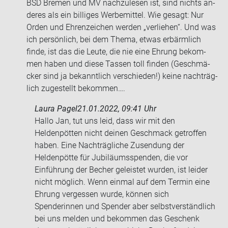
BSD Bre­men und MV nach­zu­le­sen ist, sind nichts an­
de­res als ein bil­li­ges Wer­be­mit­tel. Wie ge­sagt: Nur
Orden und Eh­ren­zei­chen wer­den „ver­lie­hen“. Und was
ich per­sön­lich, bei dem Thema, etwas er­bärm­lich
finde, ist das die Leute, die nie eine Eh­rung be­kom­
men haben und diese Tas­sen toll fin­den (Ge­schmä­
cker sind ja be­kannt­lich ver­schie­den!) keine nach­träg­
lich zu­ge­stellt be­kom­men….
Laura Pagel
21.01.2022, 09:41 Uhr
Hallo Jan, tut uns leid, dass wir mit den
Heldenpötten nicht deinen Geschmack getroffen
haben. Eine Nachträgliche Zusendung der
Heldenpötte für Jubiläumsspenden, die vor
Einführung der Becher geleistet wurden, ist leider
nicht möglich. Wenn einmal auf dem Termin eine
Ehrung vergessen wurde, können sich
Spenderinnen und Spender aber selbstverständlich
bei uns melden und bekommen das Geschenk