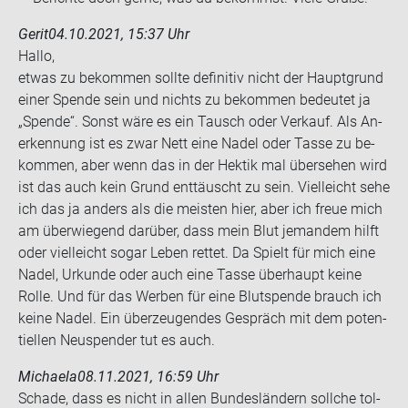
Gerit
04.10.2021, 15:37 Uhr
Hallo,
etwas zu be­kom­men soll­te de­fi­ni­tiv nicht der Haupt­grund
einer Spen­de sein und nichts zu be­kom­men be­deu­tet ja
„Spen­de“. Sonst wäre es ein Tausch oder Ver­kauf. Als An­
er­ken­nung ist es zwar Nett eine Nadel oder Tasse zu be­
kom­men, aber wenn das in der Hek­tik mal über­se­hen wird
ist das auch kein Grund ent­täuscht zu sein. Viel­leicht sehe
ich das ja an­ders als die meis­ten hier, aber ich freue mich
am über­wie­gend dar­über, dass mein Blut je­man­dem hilft
oder viel­leicht sogar Leben ret­tet. Da Spielt für mich eine
Nadel, Ur­kun­de oder auch eine Tasse über­haupt keine
Rolle. Und für das Wer­ben für eine Blut­spen­de brauch ich
keine Nadel. Ein über­zeu­gen­des Ge­spräch mit dem po­ten­
ti­el­len Neu­spen­der tut es auch.
Michaela
08.11.2021, 16:59 Uhr
Scha­de, dass es nicht in allen Bun­des­län­dern soll­che tol­