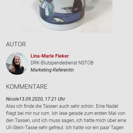
AUTOR
Lina-​Marie Fie­ker
DRK-Blutspendedienst NSTOB
Marketing-Referentin
KOM­MEN­TA­RE
Nicole
13.09.2020, 17:21 Uhr
Also ich finde die Tas­sen auch sehr schön. Eine Nadel
fliegt bei mir nur rum. Ich lese ge­ra­de zum ers­ten Mal von
den Tas­sen, und ich muss sagen, ich hätte mich über eine
Uli-​Stein-Tasse sehr ge­freut. Ich hatte vor ein paar Tagen