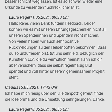
bes­ser schlicht weg­las­sen. Ist es so schwer, wie­der eine
Ur­kun­de zu ver­sen­den? Schreck­li­cher Mist.
Laura Pagel
11.05.2021, 09:30 Uhr
Hallo René, vielen Dank für dein Feedback. Leider
können wir es mit unseren Ehrungsgeschenken nicht all
unseren Spenderinnen und Spendern recht machen.
Von vielen haben wir auch sehr positive
Rückmeldungen zu den Heldenpötten bekommen. Dass
du so unzufrieden bist, tut uns sehr leid. Bezüglich der
Künstlerin LEA, die du vermutlich meinst, kann ich dir
aber versichern, dass sie selbst regelmäßig Blut
spendet und voll hinter unserem gemeinsamen Projekt
steht.
Claudia
15.05.2021, 17:43 Uhr
Ich habe mich rie­sig über den „Hel­den­pott“ ge­freut, finde
die Idee prima und die Um­set­zung sehr ge­lun­gen. Danke.
Laura Pagel
18.05.2021, 08:55 Uhr