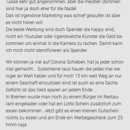
Tasse sehr gut an­ge­nom­men, aber die meis­ten Stim­men
sind hier ja doch eher für die Nadel.
Das ist ir­gend­wie Mar­ke­ting was schief ge­lau­fen ist aber
es nicht hören will.
Die beste Wer­bung sind doch Spen­der die happy sind,
nicht ein You­tuber oder ir­gend­wel­che Küns­ter die Geld be­
kom­men um ein­mal in die Ka­me­ra zu la­chen. Damit kann
ich mich nicht iden­ti­fi­zie­ren als Spen­der.
Wir kön­nen ja viel auf Co­ro­na Schie­ben, hat ja jeder schon
mal ge­macht... Gut­schei­ne raus hauen die jedes mal we­
ni­ger an Wert haben und für mich 15 km weit Weg an nur
einem Ge­schäft ein­zu­lö­sen sind ist auch so eine Sache.
Ge­fühlt ist das Geld spa­ren an jedem Ende ...
In Bre­men wurde man noch zu einem Bür­ger im Re­stau­
rant ein­ge­la­den oder hat ein Lotto Schein zu­sätz­lich zum
essen be­kom­men. Jetzt gibt es einen klei­nen Gut­schein
nichts zu essen und am Ende ein Wer­be­ge­schenk zum 25
hmm naja