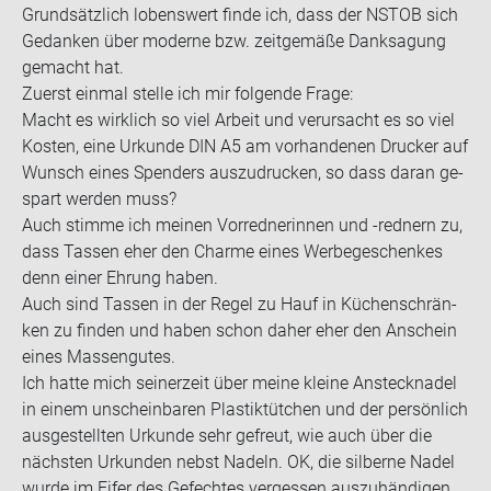
Grund­sätz­lich lo­bens­wert finde ich, dass der NSTOB sich
Ge­dan­ken über mo­der­ne bzw. zeit­ge­mä­ße Dank­sa­gung
ge­macht hat.
Zu­erst ein­mal stel­le ich mir fol­gen­de Frage:
Macht es wirk­lich so viel Ar­beit und ver­ur­sacht es so viel
Kos­ten, eine Ur­kun­de DIN A5 am vor­han­de­nen Dru­cker auf
Wunsch eines Spen­ders aus­zu­dru­cken, so dass daran ge­
spart wer­den muss?
Auch stim­me ich mei­nen Vor­red­ne­rin­nen und -​rednern zu,
dass Tas­sen eher den Charme eines Wer­be­ge­schen­kes
denn einer Eh­rung haben.
Auch sind Tas­sen in der Regel zu Hauf in Kü­chen­schrän­
ken zu fin­den und haben schon daher eher den An­schein
eines Mas­sen­gu­tes.
Ich hatte mich sei­ner­zeit über meine klei­ne An­steck­na­del
in einem un­schein­ba­ren Plas­tik­tüt­chen und der per­sön­lich
aus­ge­stell­ten Ur­kun­de sehr ge­freut, wie auch über die
nächs­ten Ur­kun­den nebst Na­deln. OK, die sil­ber­ne Nadel
wurde im Eifer des Ge­fech­tes ver­ges­sen aus­zu­hän­di­gen,