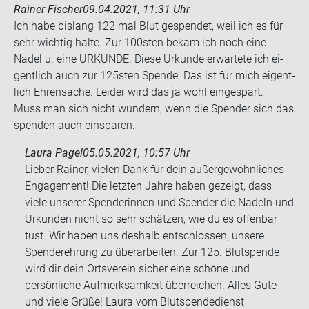
Rainer Fischer
09.04.2021, 11:31 Uhr
Ich habe bis­lang 122 mal Blut ge­spen­det, weil ich es für
sehr wich­tig halte. Zur 100sten bekam ich noch eine
Nadel u. eine UR­KUN­DE. Diese Ur­kun­de er­war­te­te ich ei­
gent­lich auch zur 125sten Spen­de. Das ist für mich ei­gent­
lich Eh­ren­sa­che. Lei­der wird das ja wohl ein­ge­spart.
Muss man sich nicht wun­dern, wenn die Spen­der sich das
spen­den auch ein­spa­ren.
Laura Pagel
05.05.2021, 10:57 Uhr
Lieber Rainer, vielen Dank für dein außergewöhnliches
Engagement! Die letzten Jahre haben gezeigt, dass
viele unserer Spenderinnen und Spender die Nadeln und
Urkunden nicht so sehr schätzen, wie du es offenbar
tust. Wir haben uns deshalb entschlossen, unsere
Spenderehrung zu überarbeiten. Zur 125. Blutspende
wird dir dein Ortsverein sicher eine schöne und
persönliche Aufmerksamkeit überreichen. Alles Gute
und viele Grüße! Laura vom Blutspendedienst