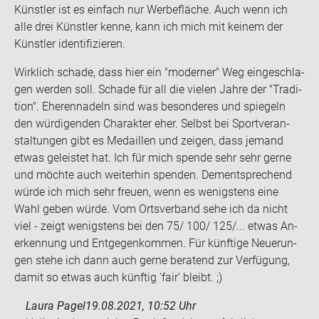
Künst­ler ist es ein­fach nur Wer­be­flä­che. Auch wenn ich
alle drei Künst­ler kenne, kann ich mich mit kei­nem der
Künst­ler iden­ti­fi­zie­ren.
Wirk­lich scha­de, dass hier ein "mo­der­ner" Weg ein­ge­schla­
gen wer­den soll. Scha­de für all die vie­len Jahre der "Tra­di­
ti­on". Ehe­ren­na­deln sind was be­son­de­res und spie­geln
den wür­di­gen­den Cha­rak­ter eher. Selbst bei Sport­ver­an­
stal­tun­gen gibt es Me­dail­len und zei­gen, dass je­mand
etwas ge­leis­tet hat. Ich für mich spen­de sehr sehr gerne
und möch­te auch wei­ter­hin spen­den. Dem­entspre­chend
würde ich mich sehr freu­en, wenn es we­nigs­tens eine
Wahl geben würde. Vom Orts­ver­band sehe ich da nicht
viel - zeigt we­nigs­tens bei den 75/ 100/ 125/... etwas An­
er­ken­nung und Ent­ge­gen­kom­men. Für künf­ti­ge Neue­run­
gen stehe ich dann auch gerne be­ra­tend zur Ver­fü­gung,
damit so etwas auch künf­tig 'fair' bleibt. ;)
Laura Pagel
19.08.2021, 10:52 Uhr