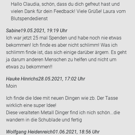
Hallo Claudia, schön, dass du dich gefreut hast und
vielen Dank für dein Feedback! Viele Grüße! Laura vom
Blutspendedienst
Sabine
19.05.2021, 19:19 Uhr
Ich war jetzt 25 mal Spen­den und habe noch nie etwas
be­kom­men! Ich finde es aber nicht schlimm! Was ich
schlimm finde ist, das sich ei­ni­ge dar­über är­gern. Es geht
ja darum an­de­ren Men­schen zu hel­fen und nicht um
etwas zu be­kom­men!!
Hauke Hinrichs
28.05.2021, 17:02 Uhr
Moin
Ich finde die Idee mit neuen Din­gen wie zb. Der Tasse
wirk­lich eine super Idee!
Diese ver­al­te­ten Me­tall Din­ger find ich nich schön...die
wan­dern in die Schub­la­de und fer­tig
Wolfgang Heidenreich
01.06.2021, 18:56 Uhr