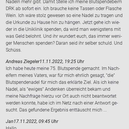
Na­deln mehr gibt. Damit Stel­le ich meine Blut­spen­de­beim
DRK ab so­fort ein. Ich brau­che keine Tas­sen oder Fla­sche
Wein. Ich wäre stolz ge­we­sen so eine Nadel zu tra­gen und
die Ur­kun­de zu Hause hin zu hän­gen. Jetzt gehe ich wie­
der in die Uni­kli­nik spen­den, da wird man we­nigs­tens mit
was Geld be­lohnt. Und ihr wun­dert euch, das immer we­ni­
ger Men­schen spen­den? Daran seid ihr sel­ber schuld. Und
Schüss.
Andreas Ziegeler
11.11.2022, 19:25 Uhr
Ich habe heute meine 75. Blut­spen­de ge­macht. Im Nach­
ei­fern mei­nes Va­ters, war für mich ehr­lich ge­sagt, "die"
Blut­spen­de­na­del für mich das er­klär­te Ziel. Als ich keine
Nadel, als "ewi­ges" An­denken über­reicht bekam und
meine Nach­fra­ge hier­zu vor Ort auch nicht be­ant­wor­tet
wer­den konn­te, habe ich im Netz nach einer Ant­wort ge­
sucht. Das ge­fun­de­ne Er­geb­nis ent­täuscht mich ...
Jan
17.11.2022, 09:45 Uhr
Hallo,