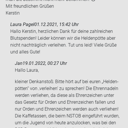
Mit freund­li­chen Grü­ßen
Kers­tin
Laura Pagel
01.12.2021, 15:42 Uhr
Hallo Kerstin, herzlichen Dank für deine zahlreichen
Blutspenden! Leider können wir die Heldenpötte aber
nicht nachträglich verleihen. Tut uns leid! Viele Grüße
und alles Gute!
Jan
19.01.2022, 00:27 Uhr
Hallo Laura,
klei­ner Denk­an­stoß: Bitte hört auf bei euren „Hel­den­
pöt­ten“ von ‚ver­lei­hen‘ zu spre­chen! Die Eh­ren­na­deln
wer­den ver­lie­hen, da diese als Eh­ren­zei­chen unter
das Ge­setz für Orden und Eh­ren­zei­chen fal­len und
nur Orden und Eh­ren­zei­chen wer­den auch ver­lie­hen!
Die Kaff­e­tas­sen, die beim NSTOB ein­ge­führt wur­den,
um die Ju­gend von heute an­zu­lo­cken, was bei den