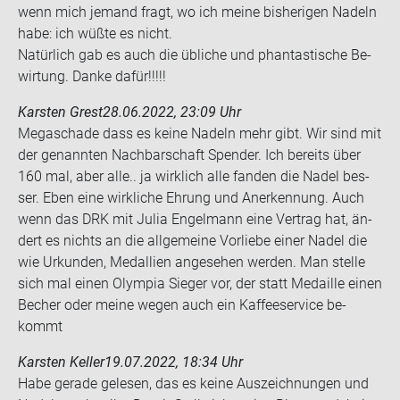
wenn mich je­mand fragt, wo ich meine bis­he­ri­gen Na­deln
habe: ich wüßte es nicht.
Na­tür­lich gab es auch die üb­li­che und phan­tas­ti­sche Be­
wir­tung. Danke dafür!!!!!
Karsten Grest
28.06.2022, 23:09 Uhr
Me­ga­scha­de dass es keine Na­deln mehr gibt. Wir sind mit
der ge­nann­ten Nach­bar­schaft Spen­der. Ich be­reits über
160 mal, aber alle.. ja wirk­lich alle fan­den die Nadel bes­
ser. Eben eine wirk­li­che Eh­rung und An­er­ken­nung. Auch
wenn das DRK mit Julia En­gel­mann eine Ver­trag hat, än­
dert es nichts an die all­ge­mei­ne Vor­lie­be einer Nadel die
wie Ur­kun­den, Medal­li­en an­ge­se­hen wer­den. Man stel­le
sich mal einen Olym­pia Sie­ger vor, der statt Me­dail­le einen
Be­cher oder meine wegen auch ein Kaf­fee­ser­vice be­
kommt
Karsten Keller
19.07.2022, 18:34 Uhr
Habe ge­ra­de ge­le­sen, das es keine Aus­zeich­nun­gen und