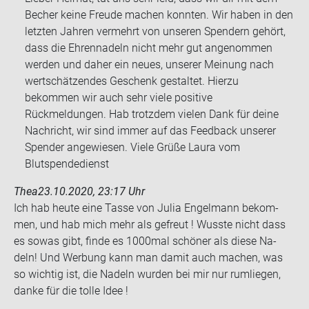
Becher keine Freude machen konnten. Wir haben in den
letzten Jahren vermehrt von unseren Spendern gehört,
dass die Ehrennadeln nicht mehr gut angenommen
werden und daher ein neues, unserer Meinung nach
wertschätzendes Geschenk gestaltet. Hierzu
bekommen wir auch sehr viele positive
Rückmeldungen. Hab trotzdem vielen Dank für deine
Nachricht, wir sind immer auf das Feedback unserer
Spender angewiesen. Viele Grüße Laura vom
Blutspendedienst
Thea
23.10.2020, 23:17 Uhr
Ich hab heute eine Tasse von Julia En­gel­mann be­kom­
men, und hab mich mehr als ge­freut ! Wuss­te nicht dass
es sowas gibt, finde es 1000mal schö­ner als diese Na­
deln! Und Wer­bung kann man damit auch ma­chen, was
so wich­tig ist, die Na­deln wur­den bei mir nur rum­lie­gen,
danke für die tolle Idee !