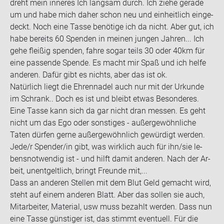
dreht mein in­ne­res Ich lang­sam durch. Ich ziehe ge­ra­de
um und habe mich daher schon neu und ein­heit­lich ein­ge­
deckt. Noch eine Tasse be­nö­ti­ge ich da nicht. Aber gut, ich
habe be­reits 60 Spen­den in mei­nen jun­gen Jah­ren... Ich
gehe flei­ßig spen­den, fahre sogar teils 30 oder 40km für
eine pas­sen­de Spen­de. Es macht mir Spaß und ich helfe
an­de­ren. Dafür gibt es nichts, aber das ist ok.
Na­tür­lich liegt die Eh­ren­na­del auch nur mit der Ur­kun­de
im Schrank.. Doch es ist und bleibt etwas Be­son­de­res.
Eine Tasse kann sich da gar nicht dran mes­sen. Es geht
nicht um das Ego oder sons­ti­ges - au­ßer­ge­wöhn­li­che
Taten dür­fen gerne au­ßer­ge­wöhn­lich ge­wür­digt wer­den.
Jede/r Spen­der/in gibt, was wirk­lich auch für ihn/sie le­
bens­not­wen­dig ist - und hilft damit an­de­ren. Nach der Ar­
beit, un­ent­gelt­lich, bringt Freun­de mit,...
Dass an an­de­ren Stel­len mit dem Blut Geld ge­macht wird,
steht auf einem an­de­ren Blatt. Aber das sol­len sie auch,
Mit­ar­bei­ter, Ma­te­ri­al, usw muss be­zahlt wer­den. Dass nun
eine Tasse güns­ti­ger ist, das stimmt even­tu­ell. Für die