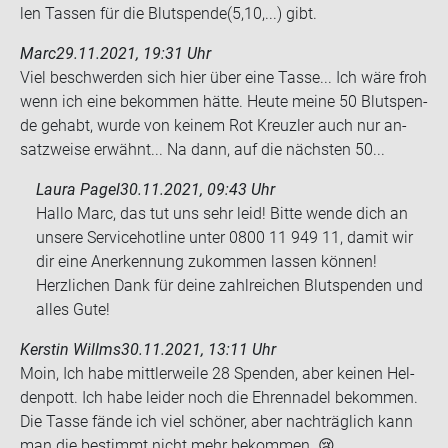
len Tas­sen für die Blut­spen­de(5,10,...) gibt.
Marc
29.11.2021, 19:31 Uhr
Viel be­schwer­den sich hier über eine Tasse... Ich wäre froh
wenn ich eine be­kom­men hätte. Heute meine 50 Blut­spen­
de ge­habt, wurde von kei­nem Rot Kreuz­ler auch nur an­
satz­wei­se er­wähnt... Na dann, auf die nächs­ten 50...
Laura Pagel
30.11.2021, 09:43 Uhr
Hallo Marc, das tut uns sehr leid! Bitte wende dich an
unsere Servicehotline unter 0800 11 949 11, damit wir
dir eine Anerkennung zukommen lassen können!
Herzlichen Dank für deine zahlreichen Blutspenden und
alles Gute!
Kerstin Willms
30.11.2021, 13:11 Uhr
Moin, Ich habe mitt­ler­wei­le 28 Spen­den, aber kei­nen Hel­
den­pott. Ich habe lei­der noch die Eh­ren­na­del be­kom­men.
Die Tasse fände ich viel schö­ner, aber nach­träg­lich kann
man die be­stimmt nicht mehr be­kom­men. 😢