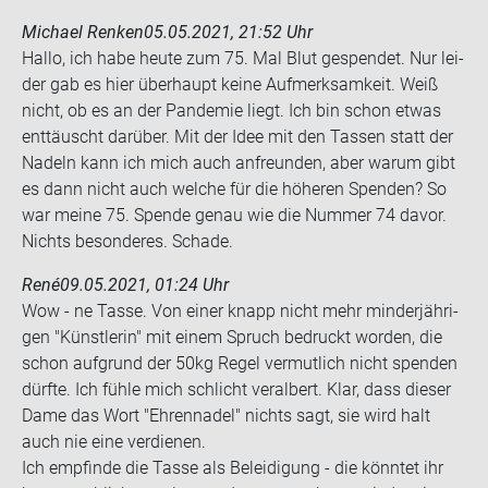
Michael Renken
05.05.2021, 21:52 Uhr
Hallo, ich habe heute zum 75. Mal Blut ge­spen­det. Nur lei­
der gab es hier über­haupt keine Auf­merk­sam­keit. Weiß
nicht, ob es an der Pan­de­mie liegt. Ich bin schon etwas
ent­täuscht dar­über. Mit der Idee mit den Tas­sen statt der
Na­deln kann ich mich auch an­freun­den, aber warum gibt
es dann nicht auch wel­che für die hö­he­ren Spen­den? So
war meine 75. Spen­de genau wie die Num­mer 74 davor.
Nichts be­son­de­res. Scha­de.
René
09.05.2021, 01:24 Uhr
Wow - ne Tasse. Von einer knapp nicht mehr min­der­jäh­ri­
gen "Künst­le­rin" mit einem Spruch be­druckt wor­den, die
schon auf­grund der 50kg Regel ver­mut­lich nicht spen­den
dürf­te. Ich fühle mich schlicht ver­al­bert. Klar, dass die­ser
Dame das Wort "Eh­ren­na­del" nichts sagt, sie wird halt
auch nie eine ver­die­nen.
Ich emp­fin­de die Tasse als Be­lei­di­gung - die könn­tet ihr