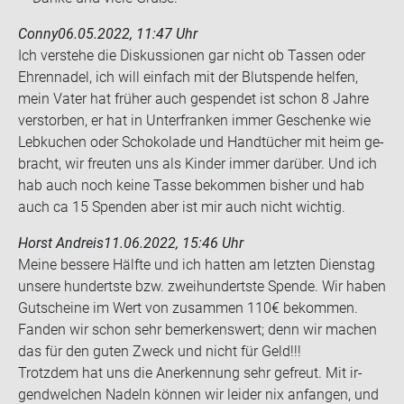
Conny
06.05.2022, 11:47 Uhr
Ich ver­ste­he die Dis­kus­sio­nen gar nicht ob Tas­sen oder
Eh­ren­na­del, ich will ein­fach mit der Blut­spen­de hel­fen,
mein Vater hat frü­her auch ge­spen­det ist schon 8 Jahre
ver­stor­ben, er hat in Un­ter­fran­ken immer Ge­schen­ke wie
Leb­ku­chen oder Scho­ko­la­de und Hand­tü­cher mit heim ge­
bracht, wir freu­ten uns als Kin­der immer dar­über. Und ich
hab auch noch keine Tasse be­kom­men bis­her und hab
auch ca 15 Spen­den aber ist mir auch nicht wich­tig.
Horst Andreis
11.06.2022, 15:46 Uhr
Meine bes­se­re Hälf­te und ich hat­ten am letz­ten Diens­tag
un­se­re hun­derts­te bzw. zwei­hun­derts­te Spen­de. Wir haben
Gut­schei­ne im Wert von zu­sam­men 110€ be­kom­men.
Fan­den wir schon sehr be­mer­kens­wert; denn wir ma­chen
das für den guten Zweck und nicht für Geld!!!
Trotz­dem hat uns die An­er­ken­nung sehr ge­freut. Mit ir­
gend­wel­chen Na­deln kön­nen wir lei­der nix an­fan­gen, und