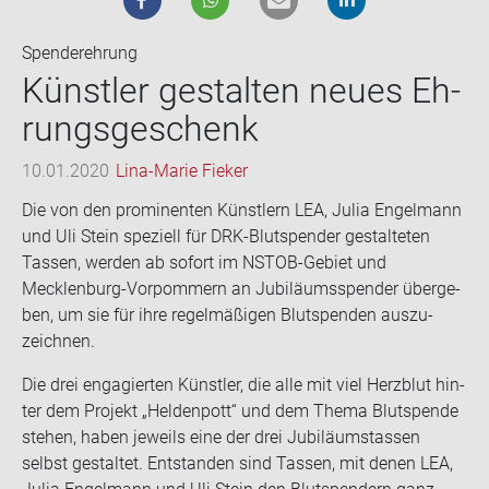
Spenderehrung
Künst­ler ge­stal­ten neues Eh­
rungs­ge­schenk
10.01.2020
Lina-Marie Fieker
Die von den pro­mi­nen­ten Künst­lern LEA, Julia En­gel­mann
und Uli Stein spe­zi­ell für DRK-​Blutspender ge­stal­te­ten
Tas­sen, wer­den ab so­fort im NSTOB-​Gebiet und
Mecklenburg-​Vorpommern an Ju­bi­lä­ums­spen­der über­ge­
ben, um sie für ihre re­gel­mä­ßi­gen Blut­spen­den aus­zu­
zeich­nen.
Die drei en­ga­gier­ten Künst­ler, die alle mit viel Herz­blut hin­
ter dem Pro­jekt „Hel­den­pott“ und dem Thema Blut­spen­de
ste­hen, haben je­weils eine der drei Ju­bi­lä­umstas­sen
selbst ge­stal­tet. Ent­stan­den sind Tas­sen, mit denen LEA,