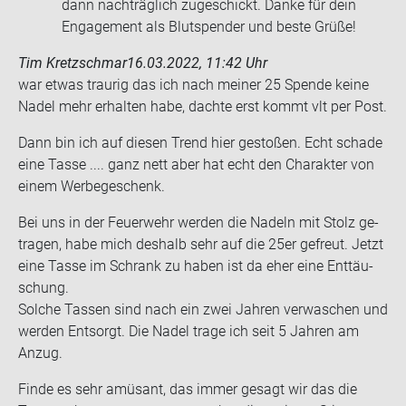
dann nachträglich zugeschickt. Danke für dein
Engagement als Blutspender und beste Grüße!
Tim Kretzschmar
16.03.2022, 11:42 Uhr
war etwas trau­rig das ich nach mei­ner 25 Spen­de keine
Nadel mehr er­hal­ten habe, dach­te erst kommt vlt per Post.
Dann bin ich auf die­sen Trend hier ge­sto­ßen. Echt scha­de
eine Tasse .... ganz nett aber hat echt den Cha­rak­ter von
einem Wer­be­ge­schenk.
Bei uns in der Feu­er­wehr wer­den die Na­deln mit Stolz ge­
tra­gen, habe mich des­halb sehr auf die 25er ge­freut. Jetzt
eine Tasse im Schrank zu haben ist da eher eine Ent­täu­
schung.
Sol­che Tas­sen sind nach ein zwei Jah­ren ver­wa­schen und
wer­den Ent­sorgt. Die Nadel trage ich seit 5 Jah­ren am
Anzug.
Finde es sehr amü­sant, das immer ge­sagt wir das die