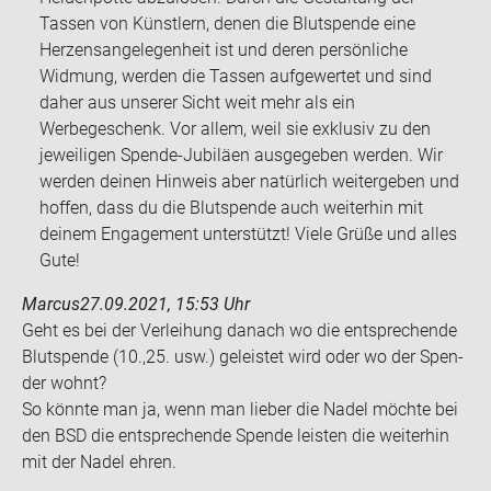
Tassen von Künstlern, denen die Blutspende eine
Herzensangelegenheit ist und deren persönliche
Widmung, werden die Tassen aufgewertet und sind
daher aus unserer Sicht weit mehr als ein
Werbegeschenk. Vor allem, weil sie exklusiv zu den
jeweiligen Spende-Jubiläen ausgegeben werden. Wir
werden deinen Hinweis aber natürlich weitergeben und
hoffen, dass du die Blutspende auch weiterhin mit
deinem Engagement unterstützt! Viele Grüße und alles
Gute!
Marcus
27.09.2021, 15:53 Uhr
Geht es bei der Ver­lei­hung da­nach wo die ent­spre­chen­de
Blut­spen­de (10.,25. usw.) ge­leis­tet wird oder wo der Spen­
der wohnt?
So könn­te man ja, wenn man lie­ber die Nadel möch­te bei
den BSD die ent­spre­chen­de Spen­de leis­ten die wei­ter­hin
mit der Nadel ehren.