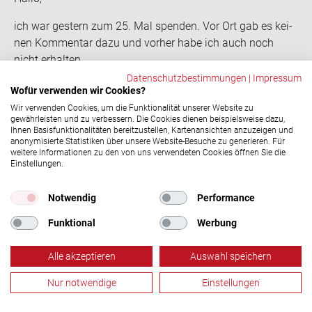
ich war ges­tern zum 25. Mal spen­den. Vor Ort gab es kei­
nen Kom­men­tar dazu und vor­her habe ich auch noch
nicht er­hal­ten.
Wie komme ich zu mei­nen Ehren?
Datenschutzbestimmungen
|
Impressum
Wofür verwenden wir Cookies?
BG
Wir verwenden Cookies, um die Funktionalität unserer Website zu
Laura Pagel
17.11.2022, 12:15 Uhr
gewährleisten und zu verbessern. Die Cookies dienen beispielsweise dazu,
Ihnen Basisfunktionalitäten bereitzustellen, Kartenansichten anzuzeigen und
Hallo Jan, es kann passieren, dass vor Ort ein
anonymisierte Statistiken über unsere Website-Besuche zu generieren. Für
Spendejubiläum übersehen wir. Das sollte es natürlich
weitere Informationen zu den von uns verwendeten Cookies öffnen Sie die
Einstellungen.
nicht und wir entschuldigen uns dafür bei dir! Bitte
wende dich an unsere Servicehotline unter 0800 11 949
Notwendig
Performance
11, damit wir dir dein Ehrungsgeschenk zukommen
lassen können. Danke für deinen Einsatz als
Funktional
Werbung
Blutspender und viele Grüße!
Alle akzeptieren
Auswahl speichern
Manfred Hogg
18.01.2023, 17:14 Uhr
In OHZ gibt es für die 50. Spen­de gar nichts mehr. Ich
Nur notwendige
Einstellungen
finde das ist schon ein klei­ner Schlag ins Ge­sicht für die
Blutspende
Termine
Aktuelles
Menü