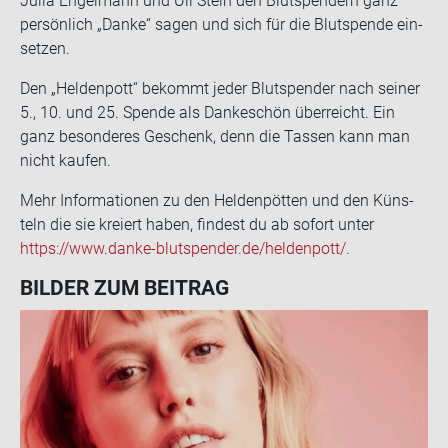
Julia En­gel­mann und Uli Stein den Blut­spen­dern ganz
per­sön­lich „Danke“ sagen und sich für die Blut­spen­de ein­
set­zen.
Den „Hel­den­pott“ be­kommt jeder Blut­spen­der nach sei­ner
5., 10. und 25. Spen­de als Dan­ke­schön über­reicht. Ein
ganz be­son­de­res Ge­schenk, denn die Tas­sen kann man
nicht kau­fen.
Mehr In­for­ma­tio­nen zu den Hel­den­pöt­ten und den Küns­
teln die sie kre­iert haben, fin­dest du ab so­fort unter
https://www.danke-​blutspender.de/hel­den­pott/
.
BIL­DER ZUM BEI­TRAG