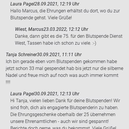
Laura Pagel
28.09.2021, 12:19 Uhr
Hallo Marcus, die Ehrungen erhältst du dort, wo du zur
Blutspende gehst. Viele Grüße!
Wiest, Marcus
23.03.2022, 12:12 Uhr
Danke, dann gibt es die 75. für den Blut­spen­de Dienst
West, Tas­sen habe ich schon zu viele. :-)
Tanja Schreiner
30.09.2021, 11:11 Uhr
Ich bin ge­ra­de eben vom Blut­spen­den ge­kom­men habe
jetzt schon 33 mal ge­spen­det hab bis jetzt nur die sil­ber­ne
Nadel und freue mich auf noch was auch immer kommt
!!!!
Laura Pagel
30.09.2021, 12:13 Uhr
Hi Tanja, vielen lieben Dank für deine Blutspenden! Wir
sind froh, dich als engagierte Blutspenderin zu haben.
Die Ehrungsgeschenke oberhalb der 25 übernehmen
unsere Ehrenamtlichen - auch wir sind gespannt!
Berichte doch gerne, was du bekommst. Viele Grüße!