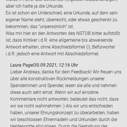
aber ich hatte ja die Ur­kun­de.
Es ist schon ein Un­ter­schied, eine Ur­kun­de, auf dem sein
ei­ge­ner Name steht, über­reicht, oder etwas ge­schenkt zu
be­kom­men, das "un­per­sön­lich" ist.
Was mir hier an den Ant­wor­ten des NSTOB bit­ter auf­stößt
ist, dass Kri­ti­ker i.d.R. eine all­ge­mei­ne bis ab­wei­sen­de
Ant­wort er­hal­ten, ohne Ab­schieds­for­mel (!), Be­für­wor­ter
i.d.R. je­doch eine Ant­wort mit Ab­schieds­for­mel.
Laura Pagel
30.09.2021, 12:16 Uhr
Lieber Andreas, danke für dein Feedback! Wir freuen uns
über alle konstruktiven Rückmeldungen unserer
Spenderinnen und Spender, lesen sie alle und nehmen
diese auch sehr ernst. Wenn wir auf einzelne
Kommentare nicht antworten, bedeutet das nicht, dass
wir sie nicht wahrnehmen :) Als wir uns entschieden
haben, unserer Ehrungskonzept zu überarbeiten, haben
wir beschlossen Ehrennadeln und Urkunden durch die
Heldenpötte abzulösen. Durch die Gestaltung der