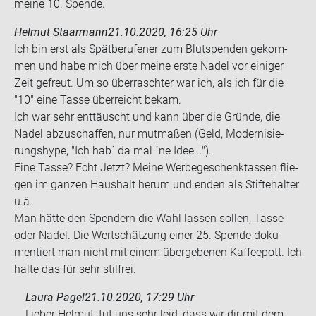
meine 10. Spen­de.
Helmut Staarmann
21.10.2020, 16:25 Uhr
Ich bin erst als Spät­be­ru­fe­ner zum Blut­spen­den ge­kom­
men und habe mich über meine erste Nadel vor ei­ni­ger
Zeit ge­freut. Um so über­rasch­ter war ich, als ich für die
"10" eine Tasse über­reicht bekam.
Ich war sehr ent­täuscht und kann über die Grün­de, die
Nadel ab­zu­schaf­fen, nur mut­ma­ßen (Geld, Mo­der­ni­sie­
rungs­hype, "Ich hab´ da mal ´ne Idee...").
Eine Tasse? Echt Jetzt? Meine Wer­be­ge­schenk­tas­sen flie­
gen im gan­zen Haus­halt herum und enden als Stifte­hal­ter
u.ä.
Man hätte den Spen­dern die Wahl las­sen sol­len, Tasse
oder Nadel. Die Wert­schät­zung einer 25. Spen­de do­ku­
men­tiert man nicht mit einem über­ge­be­nen Kaf­fee­pott. Ich
halte das für sehr stilfrei.
Laura Pagel
21.10.2020, 17:29 Uhr
Lieber Helmut, tut uns sehr leid, dass wir dir mit dem