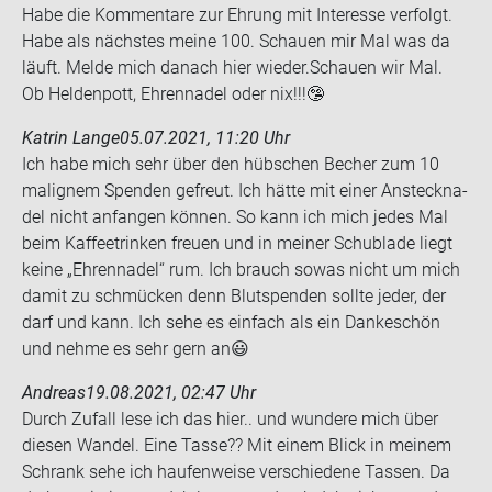
Habe die Kom­men­ta­re zur Eh­rung mit In­ter­es­se ver­folgt.
Habe als nächs­tes meine 100. Schau­en mir Mal was da
läuft. Melde mich da­nach hier wie­der.Schau­en wir Mal.
Ob Hel­den­pott, Eh­ren­na­del oder nix!!!🤥
Katrin Lange
05.07.2021, 11:20 Uhr
Ich habe mich sehr über den hüb­schen Be­cher zum 10
ma­li­g­nem Spen­den ge­freut. Ich hätte mit einer An­steck­na­
del nicht an­fan­gen kön­nen. So kann ich mich jedes Mal
beim Kaf­fee­trin­ken freu­en und in mei­ner Schub­la­de liegt
keine „Eh­ren­na­del“ rum. Ich brauch sowas nicht um mich
damit zu schmü­cken denn Blut­spen­den soll­te jeder, der
darf und kann. Ich sehe es ein­fach als ein Dan­ke­schön
und nehme es sehr gern an😃
Andreas
19.08.2021, 02:47 Uhr
Durch Zu­fall lese ich das hier.. und wun­de­re mich über
die­sen Wan­del. Eine Tasse?? Mit einem Blick in mei­nem
Schrank sehe ich hau­fen­wei­se ver­schie­de­ne Tas­sen. Da