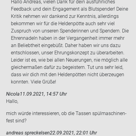
Hallo Andreas, vielen Dank für dein ausführliches
Feedback und dein Engagement als Blutspender! Deine
Kritik nehmen wir dankend zur Kenntnis, allerdings
bekommen wir für die Heldenpötte auch sehr viel
Zuspruch von unseren Spenderinnen und Spendern. Die
Ehrennadeln haben in der Vergangenheit immer mehr
an Beliebtheit eingebüßt. Daher haben wir uns dazu
entschlossen, unser Ehrungskonzept zu überarbeiten.
Leider ist es, wie bei allen Neuerungen, nie möglich alle
gleichermaßen dafür zu begeistern. Tut uns sehr leid,
dass wir dich mit den Heldenpötten nicht überzeugen
konnten. Viele Grüße!
Nicola
11.09.2021, 14:57 Uhr
Hallo,
mich würde in­ter­es­sie­ren, ob die Tas­sen spül­ma­schi­nen­
fest sind?
andreas spreckelsen
22.09.2021, 22:01 Uhr