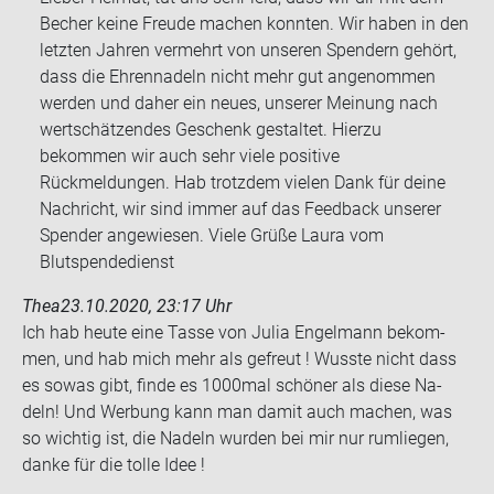
Becher keine Freude machen konnten. Wir haben in den
letzten Jahren vermehrt von unseren Spendern gehört,
dass die Ehrennadeln nicht mehr gut angenommen
werden und daher ein neues, unserer Meinung nach
wertschätzendes Geschenk gestaltet. Hierzu
bekommen wir auch sehr viele positive
Rückmeldungen. Hab trotzdem vielen Dank für deine
Nachricht, wir sind immer auf das Feedback unserer
Spender angewiesen. Viele Grüße Laura vom
Blutspendedienst
Thea
23.10.2020, 23:17 Uhr
Ich hab heute eine Tasse von Julia En­gel­mann be­kom­
men, und hab mich mehr als ge­freut ! Wuss­te nicht dass
es sowas gibt, finde es 1000mal schö­ner als diese Na­
deln! Und Wer­bung kann man damit auch ma­chen, was
so wich­tig ist, die Na­deln wur­den bei mir nur rum­lie­gen,
danke für die tolle Idee !