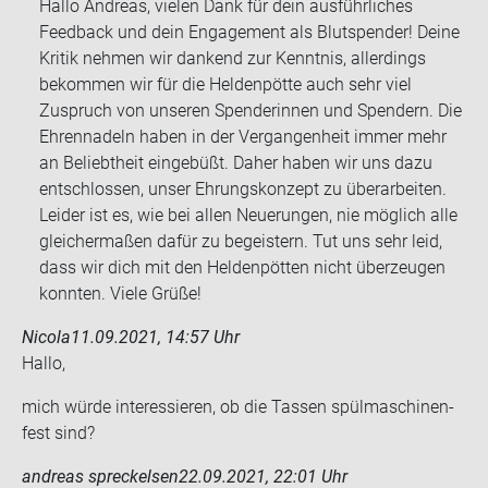
Hallo Andreas, vielen Dank für dein ausführliches
Feedback und dein Engagement als Blutspender! Deine
Kritik nehmen wir dankend zur Kenntnis, allerdings
bekommen wir für die Heldenpötte auch sehr viel
Zuspruch von unseren Spenderinnen und Spendern. Die
Ehrennadeln haben in der Vergangenheit immer mehr
an Beliebtheit eingebüßt. Daher haben wir uns dazu
entschlossen, unser Ehrungskonzept zu überarbeiten.
Leider ist es, wie bei allen Neuerungen, nie möglich alle
gleichermaßen dafür zu begeistern. Tut uns sehr leid,
dass wir dich mit den Heldenpötten nicht überzeugen
konnten. Viele Grüße!
Nicola
11.09.2021, 14:57 Uhr
Hallo,
mich würde in­ter­es­sie­ren, ob die Tas­sen spül­ma­schi­nen­
fest sind?
andreas spreckelsen
22.09.2021, 22:01 Uhr