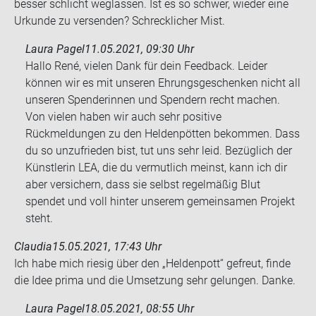
bes­ser schlicht weg­las­sen. Ist es so schwer, wie­der eine
Ur­kun­de zu ver­sen­den? Schreck­li­cher Mist.
Laura Pagel
11.05.2021, 09:30 Uhr
Hallo René, vielen Dank für dein Feedback. Leider
können wir es mit unseren Ehrungsgeschenken nicht all
unseren Spenderinnen und Spendern recht machen.
Von vielen haben wir auch sehr positive
Rückmeldungen zu den Heldenpötten bekommen. Dass
du so unzufrieden bist, tut uns sehr leid. Bezüglich der
Künstlerin LEA, die du vermutlich meinst, kann ich dir
aber versichern, dass sie selbst regelmäßig Blut
spendet und voll hinter unserem gemeinsamen Projekt
steht.
Claudia
15.05.2021, 17:43 Uhr
Ich habe mich rie­sig über den „Hel­den­pott“ ge­freut, finde
die Idee prima und die Um­set­zung sehr ge­lun­gen. Danke.
Laura Pagel
18.05.2021, 08:55 Uhr