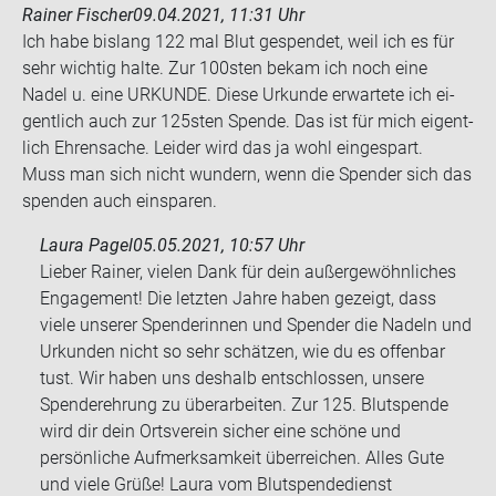
Rainer Fischer
09.04.2021, 11:31 Uhr
Ich habe bis­lang 122 mal Blut ge­spen­det, weil ich es für
sehr wich­tig halte. Zur 100sten bekam ich noch eine
Nadel u. eine UR­KUN­DE. Diese Ur­kun­de er­war­te­te ich ei­
gent­lich auch zur 125sten Spen­de. Das ist für mich ei­gent­
lich Eh­ren­sa­che. Lei­der wird das ja wohl ein­ge­spart.
Muss man sich nicht wun­dern, wenn die Spen­der sich das
spen­den auch ein­spa­ren.
Laura Pagel
05.05.2021, 10:57 Uhr
Lieber Rainer, vielen Dank für dein außergewöhnliches
Engagement! Die letzten Jahre haben gezeigt, dass
viele unserer Spenderinnen und Spender die Nadeln und
Urkunden nicht so sehr schätzen, wie du es offenbar
tust. Wir haben uns deshalb entschlossen, unsere
Spenderehrung zu überarbeiten. Zur 125. Blutspende
wird dir dein Ortsverein sicher eine schöne und
persönliche Aufmerksamkeit überreichen. Alles Gute
und viele Grüße! Laura vom Blutspendedienst