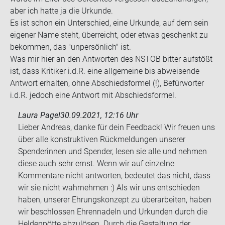
aber ich hatte ja die Ur­kun­de.
Es ist schon ein Un­ter­schied, eine Ur­kun­de, auf dem sein
ei­ge­ner Name steht, über­reicht, oder etwas ge­schenkt zu
be­kom­men, das "un­per­sön­lich" ist.
Was mir hier an den Ant­wor­ten des NSTOB bit­ter auf­stößt
ist, dass Kri­ti­ker i.d.R. eine all­ge­mei­ne bis ab­wei­sen­de
Ant­wort er­hal­ten, ohne Ab­schieds­for­mel (!), Be­für­wor­ter
i.d.R. je­doch eine Ant­wort mit Ab­schieds­for­mel.
Laura Pagel
30.09.2021, 12:16 Uhr
Lieber Andreas, danke für dein Feedback! Wir freuen uns
über alle konstruktiven Rückmeldungen unserer
Spenderinnen und Spender, lesen sie alle und nehmen
diese auch sehr ernst. Wenn wir auf einzelne
Kommentare nicht antworten, bedeutet das nicht, dass
wir sie nicht wahrnehmen :) Als wir uns entschieden
haben, unserer Ehrungskonzept zu überarbeiten, haben
wir beschlossen Ehrennadeln und Urkunden durch die
Heldenpötte abzulösen. Durch die Gestaltung der