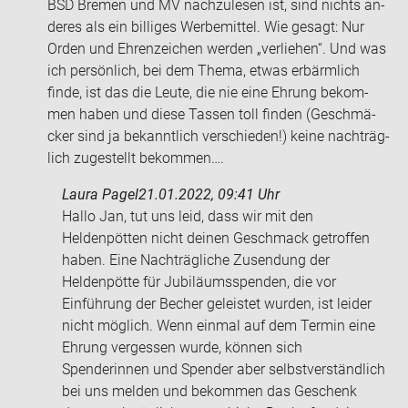
BSD Bre­men und MV nach­zu­le­sen ist, sind nichts an­
de­res als ein bil­li­ges Wer­be­mit­tel. Wie ge­sagt: Nur
Orden und Eh­ren­zei­chen wer­den „ver­lie­hen“. Und was
ich per­sön­lich, bei dem Thema, etwas er­bärm­lich
finde, ist das die Leute, die nie eine Eh­rung be­kom­
men haben und diese Tas­sen toll fin­den (Ge­schmä­
cker sind ja be­kannt­lich ver­schie­den!) keine nach­träg­
lich zu­ge­stellt be­kom­men….
Laura Pagel
21.01.2022, 09:41 Uhr
Hallo Jan, tut uns leid, dass wir mit den
Heldenpötten nicht deinen Geschmack getroffen
haben. Eine Nachträgliche Zusendung der
Heldenpötte für Jubiläumsspenden, die vor
Einführung der Becher geleistet wurden, ist leider
nicht möglich. Wenn einmal auf dem Termin eine
Ehrung vergessen wurde, können sich
Spenderinnen und Spender aber selbstverständlich
bei uns melden und bekommen das Geschenk