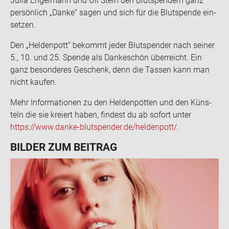
Julia En­gel­mann und Uli Stein den Blut­spen­dern ganz
per­sön­lich „Danke“ sagen und sich für die Blut­spen­de ein­
set­zen.
Den „Hel­den­pott“ be­kommt jeder Blut­spen­der nach sei­ner
5., 10. und 25. Spen­de als Dan­ke­schön über­reicht. Ein
ganz be­son­de­res Ge­schenk, denn die Tas­sen kann man
nicht kau­fen.
Mehr In­for­ma­tio­nen zu den Hel­den­pöt­ten und den Küns­
teln die sie kre­iert haben, fin­dest du ab so­fort unter
https://www.danke-​blutspender.de/hel­den­pott/
.
BIL­DER ZUM BEI­TRAG