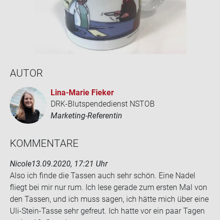
AUTOR
Lina-​Marie Fie­ker
DRK-Blutspendedienst NSTOB
Marketing-Referentin
KOM­MEN­TA­RE
Nicole
13.09.2020, 17:21 Uhr
Also ich finde die Tas­sen auch sehr schön. Eine Nadel
fliegt bei mir nur rum. Ich lese ge­ra­de zum ers­ten Mal von
den Tas­sen, und ich muss sagen, ich hätte mich über eine
Uli-​Stein-Tasse sehr ge­freut. Ich hatte vor ein paar Tagen