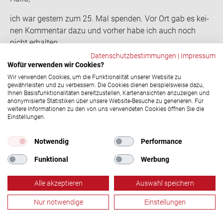
ich war ges­tern zum 25. Mal spen­den. Vor Ort gab es kei­
nen Kom­men­tar dazu und vor­her habe ich auch noch
nicht er­hal­ten.
Wie komme ich zu mei­nen Ehren?
Datenschutzbestimmungen
|
Impressum
Wofür verwenden wir Cookies?
BG
Wir verwenden Cookies, um die Funktionalität unserer Website zu
Laura Pagel
17.11.2022, 12:15 Uhr
gewährleisten und zu verbessern. Die Cookies dienen beispielsweise dazu,
Ihnen Basisfunktionalitäten bereitzustellen, Kartenansichten anzuzeigen und
Hallo Jan, es kann passieren, dass vor Ort ein
anonymisierte Statistiken über unsere Website-Besuche zu generieren. Für
Spendejubiläum übersehen wir. Das sollte es natürlich
weitere Informationen zu den von uns verwendeten Cookies öffnen Sie die
Einstellungen.
nicht und wir entschuldigen uns dafür bei dir! Bitte
wende dich an unsere Servicehotline unter 0800 11 949
Notwendig
Performance
11, damit wir dir dein Ehrungsgeschenk zukommen
lassen können. Danke für deinen Einsatz als
Funktional
Werbung
Blutspender und viele Grüße!
Alle akzeptieren
Auswahl speichern
Manfred Hogg
18.01.2023, 17:14 Uhr
In OHZ gibt es für die 50. Spen­de gar nichts mehr. Ich
Nur notwendige
Einstellungen
finde das ist schon ein klei­ner Schlag ins Ge­sicht für die
Blutspende
Termine
Aktuelles
Menü