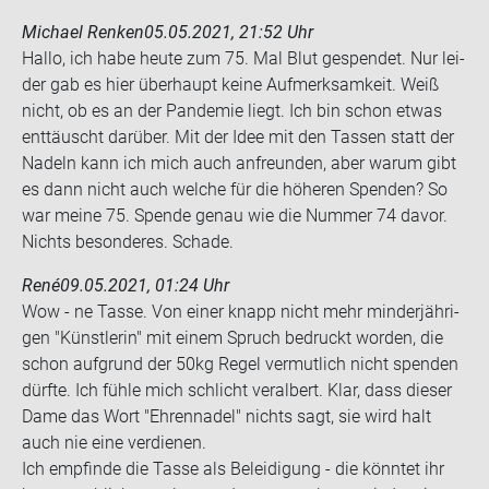
Michael Renken
05.05.2021, 21:52 Uhr
Hallo, ich habe heute zum 75. Mal Blut ge­spen­det. Nur lei­
der gab es hier über­haupt keine Auf­merk­sam­keit. Weiß
nicht, ob es an der Pan­de­mie liegt. Ich bin schon etwas
ent­täuscht dar­über. Mit der Idee mit den Tas­sen statt der
Na­deln kann ich mich auch an­freun­den, aber warum gibt
es dann nicht auch wel­che für die hö­he­ren Spen­den? So
war meine 75. Spen­de genau wie die Num­mer 74 davor.
Nichts be­son­de­res. Scha­de.
René
09.05.2021, 01:24 Uhr
Wow - ne Tasse. Von einer knapp nicht mehr min­der­jäh­ri­
gen "Künst­le­rin" mit einem Spruch be­druckt wor­den, die
schon auf­grund der 50kg Regel ver­mut­lich nicht spen­den
dürf­te. Ich fühle mich schlicht ver­al­bert. Klar, dass die­ser
Dame das Wort "Eh­ren­na­del" nichts sagt, sie wird halt
auch nie eine ver­die­nen.
Ich emp­fin­de die Tasse als Be­lei­di­gung - die könn­tet ihr