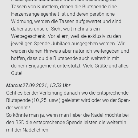
Tassen von Künstlern, denen die Blutspende eine
Herzensangelegenheit ist und deren persönliche
Widmung, werden die Tassen aufgewertet und sind
daher aus unserer Sicht weit mehr als ein
Werbegeschenk. Vor allem, weil sie exklusiv zu den
jeweiligen Spende-Jubiläen ausgegeben werden. Wir
werden deinen Hinweis aber natürlich weitergeben und
hoffen, dass du die Blutspende auch weiterhin mit
deinem Engagement unterstützt! Viele Grüße und alles
Gute!
Marcus
27.09.2021, 15:53 Uhr
Geht es bei der Ver­lei­hung da­nach wo die ent­spre­chen­de
Blut­spen­de (10.,25. usw.) ge­leis­tet wird oder wo der Spen­
der wohnt?
So könn­te man ja, wenn man lie­ber die Nadel möch­te bei
den BSD die ent­spre­chen­de Spen­de leis­ten die wei­ter­hin
mit der Nadel ehren.