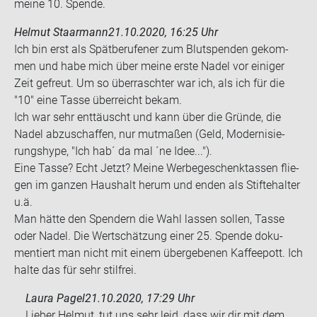
meine 10. Spen­de.
Helmut Staarmann
21.10.2020, 16:25 Uhr
Ich bin erst als Spät­be­ru­fe­ner zum Blut­spen­den ge­kom­
men und habe mich über meine erste Nadel vor ei­ni­ger
Zeit ge­freut. Um so über­rasch­ter war ich, als ich für die
"10" eine Tasse über­reicht bekam.
Ich war sehr ent­täuscht und kann über die Grün­de, die
Nadel ab­zu­schaf­fen, nur mut­ma­ßen (Geld, Mo­der­ni­sie­
rungs­hype, "Ich hab´ da mal ´ne Idee...").
Eine Tasse? Echt Jetzt? Meine Wer­be­ge­schenk­tas­sen flie­
gen im gan­zen Haus­halt herum und enden als Stifte­hal­ter
u.ä.
Man hätte den Spen­dern die Wahl las­sen sol­len, Tasse
oder Nadel. Die Wert­schät­zung einer 25. Spen­de do­ku­
men­tiert man nicht mit einem über­ge­be­nen Kaf­fee­pott. Ich
halte das für sehr stilfrei.
Laura Pagel
21.10.2020, 17:29 Uhr
Lieber Helmut, tut uns sehr leid, dass wir dir mit dem