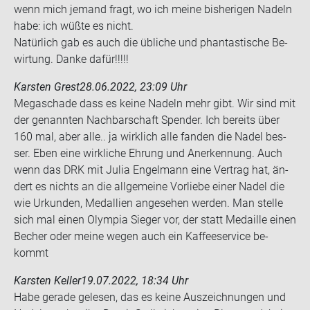
wenn mich je­mand fragt, wo ich meine bis­he­ri­gen Na­deln
habe: ich wüßte es nicht.
Na­tür­lich gab es auch die üb­li­che und phan­tas­ti­sche Be­
wir­tung. Danke dafür!!!!!
Karsten Grest
28.06.2022, 23:09 Uhr
Me­ga­scha­de dass es keine Na­deln mehr gibt. Wir sind mit
der ge­nann­ten Nach­bar­schaft Spen­der. Ich be­reits über
160 mal, aber alle.. ja wirk­lich alle fan­den die Nadel bes­
ser. Eben eine wirk­li­che Eh­rung und An­er­ken­nung. Auch
wenn das DRK mit Julia En­gel­mann eine Ver­trag hat, än­
dert es nichts an die all­ge­mei­ne Vor­lie­be einer Nadel die
wie Ur­kun­den, Medal­li­en an­ge­se­hen wer­den. Man stel­le
sich mal einen Olym­pia Sie­ger vor, der statt Me­dail­le einen
Be­cher oder meine wegen auch ein Kaf­fee­ser­vice be­
kommt
Karsten Keller
19.07.2022, 18:34 Uhr
Habe ge­ra­de ge­le­sen, das es keine Aus­zeich­nun­gen und