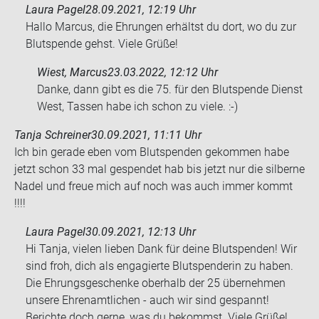
Laura Pagel
28.09.2021, 12:19 Uhr
Hallo Marcus, die Ehrungen erhältst du dort, wo du zur
Blutspende gehst. Viele Grüße!
Wiest, Marcus
23.03.2022, 12:12 Uhr
Danke, dann gibt es die 75. für den Blut­spen­de Dienst
West, Tas­sen habe ich schon zu viele. :-)
Tanja Schreiner
30.09.2021, 11:11 Uhr
Ich bin ge­ra­de eben vom Blut­spen­den ge­kom­men habe
jetzt schon 33 mal ge­spen­det hab bis jetzt nur die sil­ber­ne
Nadel und freue mich auf noch was auch immer kommt
!!!!
Laura Pagel
30.09.2021, 12:13 Uhr
Hi Tanja, vielen lieben Dank für deine Blutspenden! Wir
sind froh, dich als engagierte Blutspenderin zu haben.
Die Ehrungsgeschenke oberhalb der 25 übernehmen
unsere Ehrenamtlichen - auch wir sind gespannt!
Berichte doch gerne, was du bekommst. Viele Grüße!