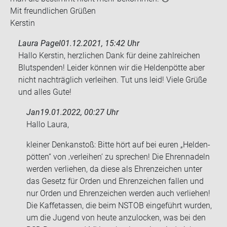
Mit freund­li­chen Grü­ßen
Kers­tin
Laura Pagel
01.12.2021, 15:42 Uhr
Hallo Kerstin, herzlichen Dank für deine zahlreichen
Blutspenden! Leider können wir die Heldenpötte aber
nicht nachträglich verleihen. Tut uns leid! Viele Grüße
und alles Gute!
Jan
19.01.2022, 00:27 Uhr
Hallo Laura,
klei­ner Denk­an­stoß: Bitte hört auf bei euren „Hel­den­
pöt­ten“ von ‚ver­lei­hen‘ zu spre­chen! Die Eh­ren­na­deln
wer­den ver­lie­hen, da diese als Eh­ren­zei­chen unter
das Ge­setz für Orden und Eh­ren­zei­chen fal­len und
nur Orden und Eh­ren­zei­chen wer­den auch ver­lie­hen!
Die Kaff­e­tas­sen, die beim NSTOB ein­ge­führt wur­den,
um die Ju­gend von heute an­zu­lo­cken, was bei den