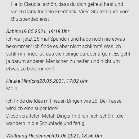
Hallo Claudia, schön, dass du dich gefreut hast und
vielen Dank für dein Feedback! Viele Grüße! Laura vom
Blutspendedienst
Sabine
19.05.2021, 19:19 Uhr
Ich war jetzt 25 mal Spen­den und habe noch nie etwas
be­kom­men! Ich finde es aber nicht schlimm! Was ich
schlimm finde ist, das sich ei­ni­ge dar­über är­gern. Es geht
ja darum an­de­ren Men­schen zu hel­fen und nicht um
etwas zu be­kom­men!!
Hauke Hinrichs
28.05.2021, 17:02 Uhr
Moin
Ich finde die Idee mit neuen Din­gen wie zb. Der Tasse
wirk­lich eine super Idee!
Diese ver­al­te­ten Me­tall Din­ger find ich nich schön...die
wan­dern in die Schub­la­de und fer­tig
Wolfgang Heidenreich
01.06.2021, 18:56 Uhr