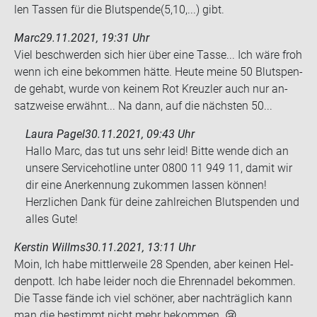
len Tas­sen für die Blut­spen­de(5,10,...) gibt.
Marc
29.11.2021, 19:31 Uhr
Viel be­schwer­den sich hier über eine Tasse... Ich wäre froh
wenn ich eine be­kom­men hätte. Heute meine 50 Blut­spen­
de ge­habt, wurde von kei­nem Rot Kreuz­ler auch nur an­
satz­wei­se er­wähnt... Na dann, auf die nächs­ten 50...
Laura Pagel
30.11.2021, 09:43 Uhr
Hallo Marc, das tut uns sehr leid! Bitte wende dich an
unsere Servicehotline unter 0800 11 949 11, damit wir
dir eine Anerkennung zukommen lassen können!
Herzlichen Dank für deine zahlreichen Blutspenden und
alles Gute!
Kerstin Willms
30.11.2021, 13:11 Uhr
Moin, Ich habe mitt­ler­wei­le 28 Spen­den, aber kei­nen Hel­
den­pott. Ich habe lei­der noch die Eh­ren­na­del be­kom­men.
Die Tasse fände ich viel schö­ner, aber nach­träg­lich kann
man die be­stimmt nicht mehr be­kom­men. 😢