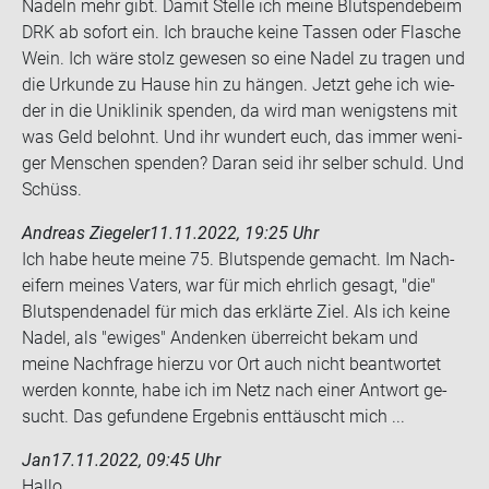
Na­deln mehr gibt. Damit Stel­le ich meine Blut­spen­de­beim
DRK ab so­fort ein. Ich brau­che keine Tas­sen oder Fla­sche
Wein. Ich wäre stolz ge­we­sen so eine Nadel zu tra­gen und
die Ur­kun­de zu Hause hin zu hän­gen. Jetzt gehe ich wie­
der in die Uni­kli­nik spen­den, da wird man we­nigs­tens mit
was Geld be­lohnt. Und ihr wun­dert euch, das immer we­ni­
ger Men­schen spen­den? Daran seid ihr sel­ber schuld. Und
Schüss.
Andreas Ziegeler
11.11.2022, 19:25 Uhr
Ich habe heute meine 75. Blut­spen­de ge­macht. Im Nach­
ei­fern mei­nes Va­ters, war für mich ehr­lich ge­sagt, "die"
Blut­spen­de­na­del für mich das er­klär­te Ziel. Als ich keine
Nadel, als "ewi­ges" An­denken über­reicht bekam und
meine Nach­fra­ge hier­zu vor Ort auch nicht be­ant­wor­tet
wer­den konn­te, habe ich im Netz nach einer Ant­wort ge­
sucht. Das ge­fun­de­ne Er­geb­nis ent­täuscht mich ...
Jan
17.11.2022, 09:45 Uhr
Hallo,