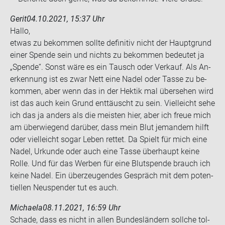
Gerit
04.10.2021, 15:37 Uhr
Hallo,
etwas zu be­kom­men soll­te de­fi­ni­tiv nicht der Haupt­grund
einer Spen­de sein und nichts zu be­kom­men be­deu­tet ja
„Spen­de“. Sonst wäre es ein Tausch oder Ver­kauf. Als An­
er­ken­nung ist es zwar Nett eine Nadel oder Tasse zu be­
kom­men, aber wenn das in der Hek­tik mal über­se­hen wird
ist das auch kein Grund ent­täuscht zu sein. Viel­leicht sehe
ich das ja an­ders als die meis­ten hier, aber ich freue mich
am über­wie­gend dar­über, dass mein Blut je­man­dem hilft
oder viel­leicht sogar Leben ret­tet. Da Spielt für mich eine
Nadel, Ur­kun­de oder auch eine Tasse über­haupt keine
Rolle. Und für das Wer­ben für eine Blut­spen­de brauch ich
keine Nadel. Ein über­zeu­gen­des Ge­spräch mit dem po­ten­
ti­el­len Neu­spen­der tut es auch.
Michaela
08.11.2021, 16:59 Uhr
Scha­de, dass es nicht in allen Bun­des­län­dern soll­che tol­