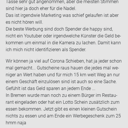
Tasse sehr gut an­ge­nom­men, aber die meis­ten Stim­men
sind hier ja doch eher für die Nadel.
Das ist ir­gend­wie Mar­ke­ting was schief ge­lau­fen ist aber
es nicht hören will.
Die beste Wer­bung sind doch Spen­der die happy sind,
nicht ein You­tuber oder ir­gend­wel­che Küns­ter die Geld be­
kom­men um ein­mal in die Ka­me­ra zu la­chen. Damit kann
ich mich nicht iden­ti­fi­zie­ren als Spen­der.
Wir kön­nen ja viel auf Co­ro­na Schie­ben, hat ja jeder schon
mal ge­macht... Gut­schei­ne raus hauen die jedes mal we­
ni­ger an Wert haben und für mich 15 km weit Weg an nur
einem Ge­schäft ein­zu­lö­sen sind ist auch so eine Sache.
Ge­fühlt ist das Geld spa­ren an jedem Ende ...
In Bre­men wurde man noch zu einem Bür­ger im Re­stau­
rant ein­ge­la­den oder hat ein Lotto Schein zu­sätz­lich zum
essen be­kom­men. Jetzt gibt es einen klei­nen Gut­schein
nichts zu essen und am Ende ein Wer­be­ge­schenk zum 25
hmm naja