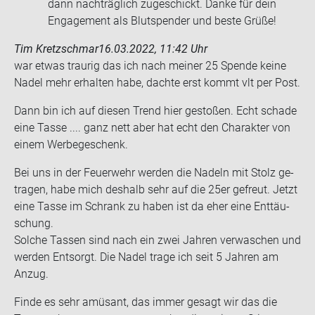
dann nachträglich zugeschickt. Danke für dein
Engagement als Blutspender und beste Grüße!
Tim Kretzschmar
16.03.2022, 11:42 Uhr
war etwas trau­rig das ich nach mei­ner 25 Spen­de keine
Nadel mehr er­hal­ten habe, dach­te erst kommt vlt per Post.
Dann bin ich auf die­sen Trend hier ge­sto­ßen. Echt scha­de
eine Tasse .... ganz nett aber hat echt den Cha­rak­ter von
einem Wer­be­ge­schenk.
Bei uns in der Feu­er­wehr wer­den die Na­deln mit Stolz ge­
tra­gen, habe mich des­halb sehr auf die 25er ge­freut. Jetzt
eine Tasse im Schrank zu haben ist da eher eine Ent­täu­
schung.
Sol­che Tas­sen sind nach ein zwei Jah­ren ver­wa­schen und
wer­den Ent­sorgt. Die Nadel trage ich seit 5 Jah­ren am
Anzug.
Finde es sehr amü­sant, das immer ge­sagt wir das die