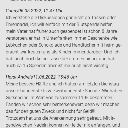
Conny
06.05.2022, 11:47 Uhr
Ich ver­ste­he die Dis­kus­sio­nen gar nicht ob Tas­sen oder
Eh­ren­na­del, ich will ein­fach mit der Blut­spen­de hel­fen,
mein Vater hat frü­her auch ge­spen­det ist schon 8 Jahre
ver­stor­ben, er hat in Un­ter­fran­ken immer Ge­schen­ke wie
Leb­ku­chen oder Scho­ko­la­de und Hand­tü­cher mit heim ge­
bracht, wir freu­ten uns als Kin­der immer dar­über. Und ich
hab auch noch keine Tasse be­kom­men bis­her und hab
auch ca 15 Spen­den aber ist mir auch nicht wich­tig.
Horst Andreis
11.06.2022, 15:46 Uhr
Meine bes­se­re Hälf­te und ich hat­ten am letz­ten Diens­tag
un­se­re hun­derts­te bzw. zwei­hun­derts­te Spen­de. Wir haben
Gut­schei­ne im Wert von zu­sam­men 110€ be­kom­men.
Fan­den wir schon sehr be­mer­kens­wert; denn wir ma­chen
das für den guten Zweck und nicht für Geld!!!
Trotz­dem hat uns die An­er­ken­nung sehr ge­freut. Mit ir­
gend­wel­chen Na­deln kön­nen wir lei­der nix an­fan­gen, und