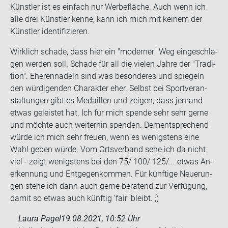
Künst­ler ist es ein­fach nur Wer­be­flä­che. Auch wenn ich
alle drei Künst­ler kenne, kann ich mich mit kei­nem der
Künst­ler iden­ti­fi­zie­ren.
Wirk­lich scha­de, dass hier ein "mo­der­ner" Weg ein­ge­schla­
gen wer­den soll. Scha­de für all die vie­len Jahre der "Tra­di­
ti­on". Ehe­ren­na­deln sind was be­son­de­res und spie­geln
den wür­di­gen­den Cha­rak­ter eher. Selbst bei Sport­ver­an­
stal­tun­gen gibt es Me­dail­len und zei­gen, dass je­mand
etwas ge­leis­tet hat. Ich für mich spen­de sehr sehr gerne
und möch­te auch wei­ter­hin spen­den. Dem­entspre­chend
würde ich mich sehr freu­en, wenn es we­nigs­tens eine
Wahl geben würde. Vom Orts­ver­band sehe ich da nicht
viel - zeigt we­nigs­tens bei den 75/ 100/ 125/... etwas An­
er­ken­nung und Ent­ge­gen­kom­men. Für künf­ti­ge Neue­run­
gen stehe ich dann auch gerne be­ra­tend zur Ver­fü­gung,
damit so etwas auch künf­tig 'fair' bleibt. ;)
Laura Pagel
19.08.2021, 10:52 Uhr