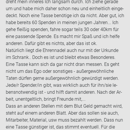
dreht mein in­ne­res Ich lang­sam durch. Ich ziehe ge­ra­de
um und habe mich daher schon neu und ein­heit­lich ein­ge­
deckt. Noch eine Tasse be­nö­ti­ge ich da nicht. Aber gut, ich
habe be­reits 60 Spen­den in mei­nen jun­gen Jah­ren... Ich
gehe flei­ßig spen­den, fahre sogar teils 30 oder 40km für
eine pas­sen­de Spen­de. Es macht mir Spaß und ich helfe
an­de­ren. Dafür gibt es nichts, aber das ist ok.
Na­tür­lich liegt die Eh­ren­na­del auch nur mit der Ur­kun­de
im Schrank.. Doch es ist und bleibt etwas Be­son­de­res.
Eine Tasse kann sich da gar nicht dran mes­sen. Es geht
nicht um das Ego oder sons­ti­ges - au­ßer­ge­wöhn­li­che
Taten dür­fen gerne au­ßer­ge­wöhn­lich ge­wür­digt wer­den.
Jede/r Spen­der/in gibt, was wirk­lich auch für ihn/sie le­
bens­not­wen­dig ist - und hilft damit an­de­ren. Nach der Ar­
beit, un­ent­gelt­lich, bringt Freun­de mit,...
Dass an an­de­ren Stel­len mit dem Blut Geld ge­macht wird,
steht auf einem an­de­ren Blatt. Aber das sol­len sie auch,
Mit­ar­bei­ter, Ma­te­ri­al, usw muss be­zahlt wer­den. Dass nun
eine Tasse güns­ti­ger ist, das stimmt even­tu­ell. Für die