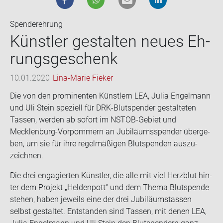
Spenderehrung
Künst­ler ge­stal­ten neues Eh­
rungs­ge­schenk
10.01.2020
Lina-Marie Fieker
Die von den pro­mi­nen­ten Künst­lern LEA, Julia En­gel­mann
und Uli Stein spe­zi­ell für DRK-​Blutspender ge­stal­te­ten
Tas­sen, wer­den ab so­fort im NSTOB-​Gebiet und
Mecklenburg-​Vorpommern an Ju­bi­lä­ums­spen­der über­ge­
ben, um sie für ihre re­gel­mä­ßi­gen Blut­spen­den aus­zu­
zeich­nen.
Die drei en­ga­gier­ten Künst­ler, die alle mit viel Herz­blut hin­
ter dem Pro­jekt „Hel­den­pott“ und dem Thema Blut­spen­de
ste­hen, haben je­weils eine der drei Ju­bi­lä­umstas­sen
selbst ge­stal­tet. Ent­stan­den sind Tas­sen, mit denen LEA,