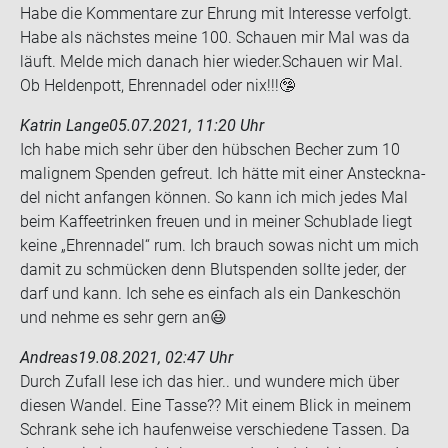
Habe die Kom­men­ta­re zur Eh­rung mit In­ter­es­se ver­folgt.
Habe als nächs­tes meine 100. Schau­en mir Mal was da
läuft. Melde mich da­nach hier wie­der.Schau­en wir Mal.
Ob Hel­den­pott, Eh­ren­na­del oder nix!!!🤥
Katrin Lange
05.07.2021, 11:20 Uhr
Ich habe mich sehr über den hüb­schen Be­cher zum 10
ma­li­g­nem Spen­den ge­freut. Ich hätte mit einer An­steck­na­
del nicht an­fan­gen kön­nen. So kann ich mich jedes Mal
beim Kaf­fee­trin­ken freu­en und in mei­ner Schub­la­de liegt
keine „Eh­ren­na­del“ rum. Ich brauch sowas nicht um mich
damit zu schmü­cken denn Blut­spen­den soll­te jeder, der
darf und kann. Ich sehe es ein­fach als ein Dan­ke­schön
und nehme es sehr gern an😃
Andreas
19.08.2021, 02:47 Uhr
Durch Zu­fall lese ich das hier.. und wun­de­re mich über
die­sen Wan­del. Eine Tasse?? Mit einem Blick in mei­nem
Schrank sehe ich hau­fen­wei­se ver­schie­de­ne Tas­sen. Da