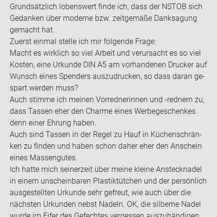
Grund­sätz­lich lo­bens­wert finde ich, dass der NSTOB sich
Ge­dan­ken über mo­der­ne bzw. zeit­ge­mä­ße Dank­sa­gung
ge­macht hat.
Zu­erst ein­mal stel­le ich mir fol­gen­de Frage:
Macht es wirk­lich so viel Ar­beit und ver­ur­sacht es so viel
Kos­ten, eine Ur­kun­de DIN A5 am vor­han­de­nen Dru­cker auf
Wunsch eines Spen­ders aus­zu­dru­cken, so dass daran ge­
spart wer­den muss?
Auch stim­me ich mei­nen Vor­red­ne­rin­nen und -​rednern zu,
dass Tas­sen eher den Charme eines Wer­be­ge­schen­kes
denn einer Eh­rung haben.
Auch sind Tas­sen in der Regel zu Hauf in Kü­chen­schrän­
ken zu fin­den und haben schon daher eher den An­schein
eines Mas­sen­gu­tes.
Ich hatte mich sei­ner­zeit über meine klei­ne An­steck­na­del
in einem un­schein­ba­ren Plas­tik­tüt­chen und der per­sön­lich
aus­ge­stell­ten Ur­kun­de sehr ge­freut, wie auch über die
nächs­ten Ur­kun­den nebst Na­deln. OK, die sil­ber­ne Nadel
wurde im Eifer des Ge­fech­tes ver­ges­sen aus­zu­hän­di­gen,