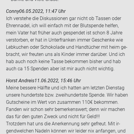
Conny
06.05.2022, 11:47 Uhr
Ich ver­ste­he die Dis­kus­sio­nen gar nicht ob Tas­sen oder
Eh­ren­na­del, ich will ein­fach mit der Blut­spen­de hel­fen,
mein Vater hat frü­her auch ge­spen­det ist schon 8 Jahre
ver­stor­ben, er hat in Un­ter­fran­ken immer Ge­schen­ke wie
Leb­ku­chen oder Scho­ko­la­de und Hand­tü­cher mit heim ge­
bracht, wir freu­ten uns als Kin­der immer dar­über. Und ich
hab auch noch keine Tasse be­kom­men bis­her und hab
auch ca 15 Spen­den aber ist mir auch nicht wich­tig.
Horst Andreis
11.06.2022, 15:46 Uhr
Meine bes­se­re Hälf­te und ich hat­ten am letz­ten Diens­tag
un­se­re hun­derts­te bzw. zwei­hun­derts­te Spen­de. Wir haben
Gut­schei­ne im Wert von zu­sam­men 110€ be­kom­men.
Fan­den wir schon sehr be­mer­kens­wert; denn wir ma­chen
das für den guten Zweck und nicht für Geld!!!
Trotz­dem hat uns die An­er­ken­nung sehr ge­freut. Mit ir­
gend­wel­chen Na­deln kön­nen wir lei­der nix an­fan­gen, und