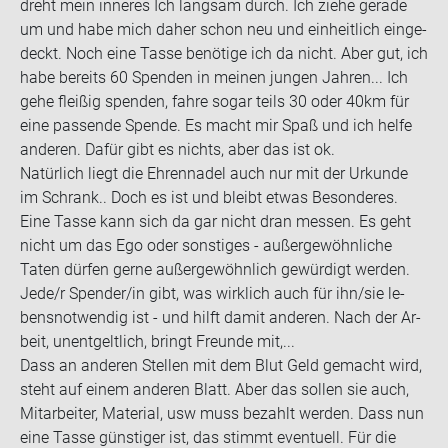
dreht mein in­ne­res Ich lang­sam durch. Ich ziehe ge­ra­de
um und habe mich daher schon neu und ein­heit­lich ein­ge­
deckt. Noch eine Tasse be­nö­ti­ge ich da nicht. Aber gut, ich
habe be­reits 60 Spen­den in mei­nen jun­gen Jah­ren... Ich
gehe flei­ßig spen­den, fahre sogar teils 30 oder 40km für
eine pas­sen­de Spen­de. Es macht mir Spaß und ich helfe
an­de­ren. Dafür gibt es nichts, aber das ist ok.
Na­tür­lich liegt die Eh­ren­na­del auch nur mit der Ur­kun­de
im Schrank.. Doch es ist und bleibt etwas Be­son­de­res.
Eine Tasse kann sich da gar nicht dran mes­sen. Es geht
nicht um das Ego oder sons­ti­ges - au­ßer­ge­wöhn­li­che
Taten dür­fen gerne au­ßer­ge­wöhn­lich ge­wür­digt wer­den.
Jede/r Spen­der/in gibt, was wirk­lich auch für ihn/sie le­
bens­not­wen­dig ist - und hilft damit an­de­ren. Nach der Ar­
beit, un­ent­gelt­lich, bringt Freun­de mit,...
Dass an an­de­ren Stel­len mit dem Blut Geld ge­macht wird,
steht auf einem an­de­ren Blatt. Aber das sol­len sie auch,
Mit­ar­bei­ter, Ma­te­ri­al, usw muss be­zahlt wer­den. Dass nun
eine Tasse güns­ti­ger ist, das stimmt even­tu­ell. Für die