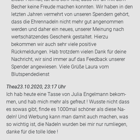
Becher keine Freude machen konnten. Wir haben in den
letzten Jahren vermehrt von unseren Spendern gehört,
dass die Ehrennadeln nicht mehr gut angenommen
werden und daher ein neues, unserer Meinung nach
wertschätzendes Geschenk gestaltet. Hierzu
bekommen wir auch sehr viele positive
Rückmeldungen. Hab trotzdem vielen Dank für deine
Nachricht, wir sind immer auf das Feedback unserer
Spender angewiesen. Viele Grüße Laura vom
Blutspendedienst
Thea
23.10.2020, 23:17 Uhr
Ich hab heute eine Tasse von Julia En­gel­mann be­kom­
men, und hab mich mehr als ge­freut ! Wuss­te nicht dass
es sowas gibt, finde es 1000mal schö­ner als diese Na­
deln! Und Wer­bung kann man damit auch ma­chen, was
so wich­tig ist, die Na­deln wur­den bei mir nur rum­lie­gen,
danke für die tolle Idee !