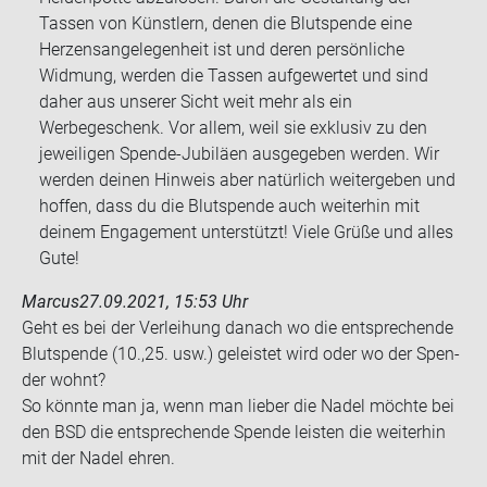
Tassen von Künstlern, denen die Blutspende eine
Herzensangelegenheit ist und deren persönliche
Widmung, werden die Tassen aufgewertet und sind
daher aus unserer Sicht weit mehr als ein
Werbegeschenk. Vor allem, weil sie exklusiv zu den
jeweiligen Spende-Jubiläen ausgegeben werden. Wir
werden deinen Hinweis aber natürlich weitergeben und
hoffen, dass du die Blutspende auch weiterhin mit
deinem Engagement unterstützt! Viele Grüße und alles
Gute!
Marcus
27.09.2021, 15:53 Uhr
Geht es bei der Ver­lei­hung da­nach wo die ent­spre­chen­de
Blut­spen­de (10.,25. usw.) ge­leis­tet wird oder wo der Spen­
der wohnt?
So könn­te man ja, wenn man lie­ber die Nadel möch­te bei
den BSD die ent­spre­chen­de Spen­de leis­ten die wei­ter­hin
mit der Nadel ehren.