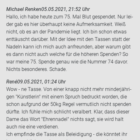
Michael Renken
05.05.2021, 21:52 Uhr
Hallo, ich habe heute zum 75. Mal Blut ge­spen­det. Nur lei­
der gab es hier über­haupt keine Auf­merk­sam­keit. Weiß
nicht, ob es an der Pan­de­mie liegt. Ich bin schon etwas
ent­täuscht dar­über. Mit der Idee mit den Tas­sen statt der
Na­deln kann ich mich auch an­freun­den, aber warum gibt
es dann nicht auch wel­che für die hö­he­ren Spen­den? So
war meine 75. Spen­de genau wie die Num­mer 74 davor.
Nichts be­son­de­res. Scha­de.
René
09.05.2021, 01:24 Uhr
Wow - ne Tasse. Von einer knapp nicht mehr min­der­jäh­ri­
gen "Künst­le­rin" mit einem Spruch be­druckt wor­den, die
schon auf­grund der 50kg Regel ver­mut­lich nicht spen­den
dürf­te. Ich fühle mich schlicht ver­al­bert. Klar, dass die­ser
Dame das Wort "Eh­ren­na­del" nichts sagt, sie wird halt
auch nie eine ver­die­nen.
Ich emp­fin­de die Tasse als Be­lei­di­gung - die könn­tet ihr