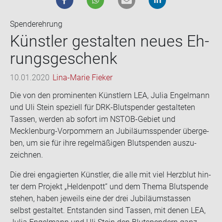
Spenderehrung
Künst­ler ge­stal­ten neues Eh­
rungs­ge­schenk
10.01.2020
Lina-Marie Fieker
Die von den pro­mi­nen­ten Künst­lern LEA, Julia En­gel­mann
und Uli Stein spe­zi­ell für DRK-​Blutspender ge­stal­te­ten
Tas­sen, wer­den ab so­fort im NSTOB-​Gebiet und
Mecklenburg-​Vorpommern an Ju­bi­lä­ums­spen­der über­ge­
ben, um sie für ihre re­gel­mä­ßi­gen Blut­spen­den aus­zu­
zeich­nen.
Die drei en­ga­gier­ten Künst­ler, die alle mit viel Herz­blut hin­
ter dem Pro­jekt „Hel­den­pott“ und dem Thema Blut­spen­de
ste­hen, haben je­weils eine der drei Ju­bi­lä­umstas­sen
selbst ge­stal­tet. Ent­stan­den sind Tas­sen, mit denen LEA,