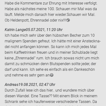
Habe die Kom­men­ta­re zur Eh­rung mit In­ter­es­se ver­folgt.
Habe als nächs­tes meine 100. Schau­en mir Mal was da
läuft. Melde mich da­nach hier wie­der.Schau­en wir Mal.
Ob Hel­den­pott, Eh­ren­na­del oder nix!!!🤥
Katrin Lange
05.07.2021, 11:20 Uhr
Ich habe mich sehr über den hüb­schen Be­cher zum 10
ma­li­g­nem Spen­den ge­freut. Ich hätte mit einer An­steck­na­
del nicht an­fan­gen kön­nen. So kann ich mich jedes Mal
beim Kaf­fee­trin­ken freu­en und in mei­ner Schub­la­de liegt
keine „Eh­ren­na­del“ rum. Ich brauch sowas nicht um mich
damit zu schmü­cken denn Blut­spen­den soll­te jeder, der
darf und kann. Ich sehe es ein­fach als ein Dan­ke­schön
und nehme es sehr gern an😃
Andreas
19.08.2021, 02:47 Uhr
Durch Zu­fall lese ich das hier.. und wun­de­re mich über
die­sen Wan­del. Eine Tasse?? Mit einem Blick in mei­nem
Schrank sehe ich hau­fen­wei­se ver­schie­de­ne Tas­sen. Da