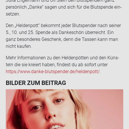
Julia En­gel­mann und Uli Stein den Blut­spen­dern ganz
per­sön­lich „Danke“ sagen und sich für die Blut­spen­de ein­
set­zen.
Den „Hel­den­pott“ be­kommt jeder Blut­spen­der nach sei­ner
5., 10. und 25. Spen­de als Dan­ke­schön über­reicht. Ein
ganz be­son­de­res Ge­schenk, denn die Tas­sen kann man
nicht kau­fen.
Mehr In­for­ma­tio­nen zu den Hel­den­pöt­ten und den Küns­
teln die sie kre­iert haben, fin­dest du ab so­fort unter
https://www.danke-​blutspender.de/hel­den­pott/
.
BIL­DER ZUM BEI­TRAG