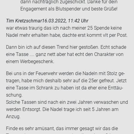
dann nachträglich zugeschickt. Danke für dein
Engagement als Blutspender und beste Grüße!
Tim Kretzschmar
16.03.2022, 11:42 Uhr
war etwas trau­rig das ich nach mei­ner 25 Spen­de keine
Nadel mehr er­hal­ten habe, dach­te erst kommt vlt per Post.
Dann bin ich auf die­sen Trend hier ge­sto­ßen. Echt scha­de
eine Tasse .... ganz nett aber hat echt den Cha­rak­ter von
einem Wer­be­ge­schenk.
Bei uns in der Feu­er­wehr wer­den die Na­deln mit Stolz ge­
tra­gen, habe mich des­halb sehr auf die 25er ge­freut. Jetzt
eine Tasse im Schrank zu haben ist da eher eine Ent­täu­
schung.
Sol­che Tas­sen sind nach ein zwei Jah­ren ver­wa­schen und
wer­den Ent­sorgt. Die Nadel trage ich seit 5 Jah­ren am
Anzug.
Finde es sehr amü­sant, das immer ge­sagt wir das die