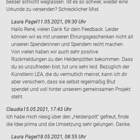
bes­ser schlicht weg­las­sen. Ist es so schwer, wie­der eine
Ur­kun­de zu ver­sen­den? Schreck­li­cher Mist.
Laura Pagel
11.05.2021, 09:30 Uhr
Hallo René, vielen Dank für dein Feedback. Leider
können wir es mit unseren Ehrungsgeschenken nicht all
unseren Spenderinnen und Spendern recht machen.
Von vielen haben wir auch sehr positive
Rückmeldungen zu den Heldenpötten bekommen. Dass
du so unzufrieden bist, tut uns sehr leid. Bezüglich der
Künstlerin LEA, die du vermutlich meinst, kann ich dir
aber versichern, dass sie selbst regelmäßig Blut
spendet und voll hinter unserem gemeinsamen Projekt
steht.
Claudia
15.05.2021, 17:43 Uhr
Ich habe mich rie­sig über den „Hel­den­pott“ ge­freut, finde
die Idee prima und die Um­set­zung sehr ge­lun­gen. Danke.
Laura Pagel
18.05.2021, 08:55 Uhr