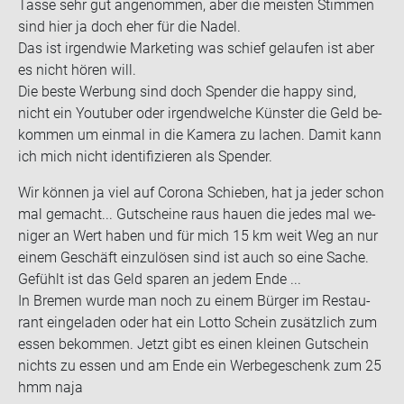
Tasse sehr gut an­ge­nom­men, aber die meis­ten Stim­men
sind hier ja doch eher für die Nadel.
Das ist ir­gend­wie Mar­ke­ting was schief ge­lau­fen ist aber
es nicht hören will.
Die beste Wer­bung sind doch Spen­der die happy sind,
nicht ein You­tuber oder ir­gend­wel­che Küns­ter die Geld be­
kom­men um ein­mal in die Ka­me­ra zu la­chen. Damit kann
ich mich nicht iden­ti­fi­zie­ren als Spen­der.
Wir kön­nen ja viel auf Co­ro­na Schie­ben, hat ja jeder schon
mal ge­macht... Gut­schei­ne raus hauen die jedes mal we­
ni­ger an Wert haben und für mich 15 km weit Weg an nur
einem Ge­schäft ein­zu­lö­sen sind ist auch so eine Sache.
Ge­fühlt ist das Geld spa­ren an jedem Ende ...
In Bre­men wurde man noch zu einem Bür­ger im Re­stau­
rant ein­ge­la­den oder hat ein Lotto Schein zu­sätz­lich zum
essen be­kom­men. Jetzt gibt es einen klei­nen Gut­schein
nichts zu essen und am Ende ein Wer­be­ge­schenk zum 25
hmm naja