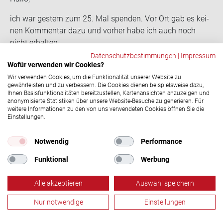
ich war ges­tern zum 25. Mal spen­den. Vor Ort gab es kei­
nen Kom­men­tar dazu und vor­her habe ich auch noch
nicht er­hal­ten.
Wie komme ich zu mei­nen Ehren?
Datenschutzbestimmungen
|
Impressum
Wofür verwenden wir Cookies?
BG
Wir verwenden Cookies, um die Funktionalität unserer Website zu
Laura Pagel
17.11.2022, 12:15 Uhr
gewährleisten und zu verbessern. Die Cookies dienen beispielsweise dazu,
Ihnen Basisfunktionalitäten bereitzustellen, Kartenansichten anzuzeigen und
Hallo Jan, es kann passieren, dass vor Ort ein
anonymisierte Statistiken über unsere Website-Besuche zu generieren. Für
Spendejubiläum übersehen wir. Das sollte es natürlich
weitere Informationen zu den von uns verwendeten Cookies öffnen Sie die
Einstellungen.
nicht und wir entschuldigen uns dafür bei dir! Bitte
wende dich an unsere Servicehotline unter 0800 11 949
Notwendig
Performance
11, damit wir dir dein Ehrungsgeschenk zukommen
lassen können. Danke für deinen Einsatz als
Funktional
Werbung
Blutspender und viele Grüße!
Alle akzeptieren
Auswahl speichern
Manfred Hogg
18.01.2023, 17:14 Uhr
In OHZ gibt es für die 50. Spen­de gar nichts mehr. Ich
Nur notwendige
Einstellungen
finde das ist schon ein klei­ner Schlag ins Ge­sicht für die
Blutspende
Termine
Aktuelles
Menü