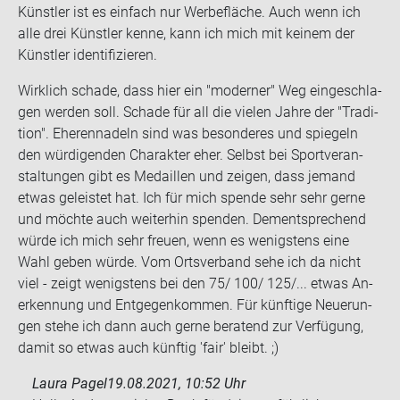
Künst­ler ist es ein­fach nur Wer­be­flä­che. Auch wenn ich
alle drei Künst­ler kenne, kann ich mich mit kei­nem der
Künst­ler iden­ti­fi­zie­ren.
Wirk­lich scha­de, dass hier ein "mo­der­ner" Weg ein­ge­schla­
gen wer­den soll. Scha­de für all die vie­len Jahre der "Tra­di­
ti­on". Ehe­ren­na­deln sind was be­son­de­res und spie­geln
den wür­di­gen­den Cha­rak­ter eher. Selbst bei Sport­ver­an­
stal­tun­gen gibt es Me­dail­len und zei­gen, dass je­mand
etwas ge­leis­tet hat. Ich für mich spen­de sehr sehr gerne
und möch­te auch wei­ter­hin spen­den. Dem­entspre­chend
würde ich mich sehr freu­en, wenn es we­nigs­tens eine
Wahl geben würde. Vom Orts­ver­band sehe ich da nicht
viel - zeigt we­nigs­tens bei den 75/ 100/ 125/... etwas An­
er­ken­nung und Ent­ge­gen­kom­men. Für künf­ti­ge Neue­run­
gen stehe ich dann auch gerne be­ra­tend zur Ver­fü­gung,
damit so etwas auch künf­tig 'fair' bleibt. ;)
Laura Pagel
19.08.2021, 10:52 Uhr