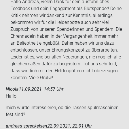
Hallo Andreas, vielen Dank für dein ausführliches
Feedback und dein Engagement als Blutspender! Deine
Kritik nehmen wir dankend zur Kenntnis, allerdings
bekommen wir für die Heldenpötte auch sehr viel
Zuspruch von unseren Spenderinnen und Spendern. Die
Ehrennadeln haben in der Vergangenheit immer mehr
an Beliebtheit eingebüßt. Daher haben wir uns dazu
entschlossen, unser Ehrungskonzept zu überarbeiten.
Leider ist es, wie bei allen Neuerungen, nie möglich alle
gleichermaßen dafür zu begeistern. Tut uns sehr leid,
dass wir dich mit den Heldenpötten nicht überzeugen
konnten. Viele Grüße!
Nicola
11.09.2021, 14:57 Uhr
Hallo,
mich würde in­ter­es­sie­ren, ob die Tas­sen spül­ma­schi­nen­
fest sind?
andreas spreckelsen
22.09.2021, 22:01 Uhr