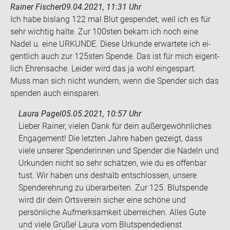
Rainer Fischer
09.04.2021, 11:31 Uhr
Ich habe bis­lang 122 mal Blut ge­spen­det, weil ich es für
sehr wich­tig halte. Zur 100sten bekam ich noch eine
Nadel u. eine UR­KUN­DE. Diese Ur­kun­de er­war­te­te ich ei­
gent­lich auch zur 125sten Spen­de. Das ist für mich ei­gent­
lich Eh­ren­sa­che. Lei­der wird das ja wohl ein­ge­spart.
Muss man sich nicht wun­dern, wenn die Spen­der sich das
spen­den auch ein­spa­ren.
Laura Pagel
05.05.2021, 10:57 Uhr
Lieber Rainer, vielen Dank für dein außergewöhnliches
Engagement! Die letzten Jahre haben gezeigt, dass
viele unserer Spenderinnen und Spender die Nadeln und
Urkunden nicht so sehr schätzen, wie du es offenbar
tust. Wir haben uns deshalb entschlossen, unsere
Spenderehrung zu überarbeiten. Zur 125. Blutspende
wird dir dein Ortsverein sicher eine schöne und
persönliche Aufmerksamkeit überreichen. Alles Gute
und viele Grüße! Laura vom Blutspendedienst