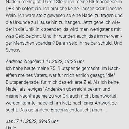
Na­deln mehr gibt. Damit Stel­le ich meine Blut­spen­de­beim
DRK ab so­fort ein. Ich brau­che keine Tas­sen oder Fla­sche
Wein. Ich wäre stolz ge­we­sen so eine Nadel zu tra­gen und
die Ur­kun­de zu Hause hin zu hän­gen. Jetzt gehe ich wie­
der in die Uni­kli­nik spen­den, da wird man we­nigs­tens mit
was Geld be­lohnt. Und ihr wun­dert euch, das immer we­ni­
ger Men­schen spen­den? Daran seid ihr sel­ber schuld. Und
Schüss.
Andreas Ziegeler
11.11.2022, 19:25 Uhr
Ich habe heute meine 75. Blut­spen­de ge­macht. Im Nach­
ei­fern mei­nes Va­ters, war für mich ehr­lich ge­sagt, "die"
Blut­spen­de­na­del für mich das er­klär­te Ziel. Als ich keine
Nadel, als "ewi­ges" An­denken über­reicht bekam und
meine Nach­fra­ge hier­zu vor Ort auch nicht be­ant­wor­tet
wer­den konn­te, habe ich im Netz nach einer Ant­wort ge­
sucht. Das ge­fun­de­ne Er­geb­nis ent­täuscht mich ...
Jan
17.11.2022, 09:45 Uhr
Hallo,