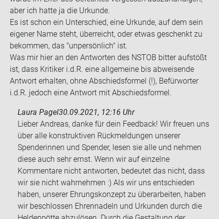
aber ich hatte ja die Ur­kun­de.
Es ist schon ein Un­ter­schied, eine Ur­kun­de, auf dem sein
ei­ge­ner Name steht, über­reicht, oder etwas ge­schenkt zu
be­kom­men, das "un­per­sön­lich" ist.
Was mir hier an den Ant­wor­ten des NSTOB bit­ter auf­stößt
ist, dass Kri­ti­ker i.d.R. eine all­ge­mei­ne bis ab­wei­sen­de
Ant­wort er­hal­ten, ohne Ab­schieds­for­mel (!), Be­für­wor­ter
i.d.R. je­doch eine Ant­wort mit Ab­schieds­for­mel.
Laura Pagel
30.09.2021, 12:16 Uhr
Lieber Andreas, danke für dein Feedback! Wir freuen uns
über alle konstruktiven Rückmeldungen unserer
Spenderinnen und Spender, lesen sie alle und nehmen
diese auch sehr ernst. Wenn wir auf einzelne
Kommentare nicht antworten, bedeutet das nicht, dass
wir sie nicht wahrnehmen :) Als wir uns entschieden
haben, unserer Ehrungskonzept zu überarbeiten, haben
wir beschlossen Ehrennadeln und Urkunden durch die
Heldenpötte abzulösen. Durch die Gestaltung der