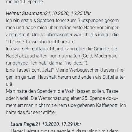
meine 10. Spen­de.
Helmut Staarmann
21.10.2020, 16:25 Uhr
Ich bin erst als Spät­be­ru­fe­ner zum Blut­spen­den ge­kom­
men und habe mich über meine erste Nadel vor ei­ni­ger
Zeit ge­freut. Um so über­rasch­ter war ich, als ich für die
"10" eine Tasse über­reicht bekam.
Ich war sehr ent­täuscht und kann über die Grün­de, die
Nadel ab­zu­schaf­fen, nur mut­ma­ßen (Geld, Mo­der­ni­sie­
rungs­hype, "Ich hab´ da mal ´ne Idee...").
Eine Tasse? Echt Jetzt? Meine Wer­be­ge­schenk­tas­sen flie­
gen im gan­zen Haus­halt herum und enden als Stifte­hal­ter
u.ä.
Man hätte den Spen­dern die Wahl las­sen sol­len, Tasse
oder Nadel. Die Wert­schät­zung einer 25. Spen­de do­ku­
men­tiert man nicht mit einem über­ge­be­nen Kaf­fee­pott. Ich
halte das für sehr stilfrei.
Laura Pagel
21.10.2020, 17:29 Uhr
Lieber Helmut, tut uns sehr leid, dass wir dir mit dem