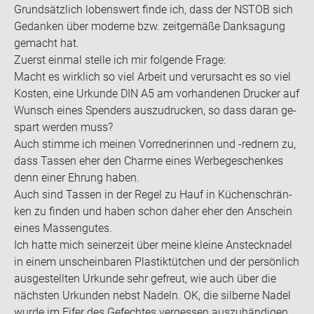
Grund­sätz­lich lo­bens­wert finde ich, dass der NSTOB sich
Ge­dan­ken über mo­der­ne bzw. zeit­ge­mä­ße Dank­sa­gung
ge­macht hat.
Zu­erst ein­mal stel­le ich mir fol­gen­de Frage:
Macht es wirk­lich so viel Ar­beit und ver­ur­sacht es so viel
Kos­ten, eine Ur­kun­de DIN A5 am vor­han­de­nen Dru­cker auf
Wunsch eines Spen­ders aus­zu­dru­cken, so dass daran ge­
spart wer­den muss?
Auch stim­me ich mei­nen Vor­red­ne­rin­nen und -​rednern zu,
dass Tas­sen eher den Charme eines Wer­be­ge­schen­kes
denn einer Eh­rung haben.
Auch sind Tas­sen in der Regel zu Hauf in Kü­chen­schrän­
ken zu fin­den und haben schon daher eher den An­schein
eines Mas­sen­gu­tes.
Ich hatte mich sei­ner­zeit über meine klei­ne An­steck­na­del
in einem un­schein­ba­ren Plas­tik­tüt­chen und der per­sön­lich
aus­ge­stell­ten Ur­kun­de sehr ge­freut, wie auch über die
nächs­ten Ur­kun­den nebst Na­deln. OK, die sil­ber­ne Nadel
wurde im Eifer des Ge­fech­tes ver­ges­sen aus­zu­hän­di­gen,