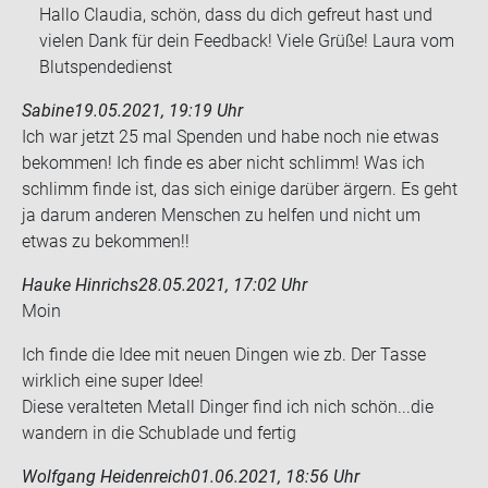
Hallo Claudia, schön, dass du dich gefreut hast und
vielen Dank für dein Feedback! Viele Grüße! Laura vom
Blutspendedienst
Sabine
19.05.2021, 19:19 Uhr
Ich war jetzt 25 mal Spen­den und habe noch nie etwas
be­kom­men! Ich finde es aber nicht schlimm! Was ich
schlimm finde ist, das sich ei­ni­ge dar­über är­gern. Es geht
ja darum an­de­ren Men­schen zu hel­fen und nicht um
etwas zu be­kom­men!!
Hauke Hinrichs
28.05.2021, 17:02 Uhr
Moin
Ich finde die Idee mit neuen Din­gen wie zb. Der Tasse
wirk­lich eine super Idee!
Diese ver­al­te­ten Me­tall Din­ger find ich nich schön...die
wan­dern in die Schub­la­de und fer­tig
Wolfgang Heidenreich
01.06.2021, 18:56 Uhr