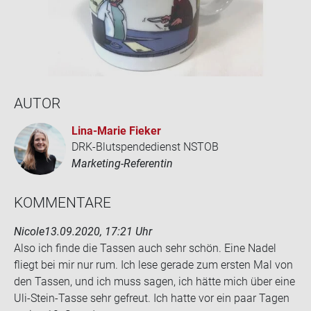
AUTOR
Lina-​Marie Fie­ker
DRK-Blutspendedienst NSTOB
Marketing-Referentin
KOM­MEN­TA­RE
Nicole
13.09.2020, 17:21 Uhr
Also ich finde die Tas­sen auch sehr schön. Eine Nadel
fliegt bei mir nur rum. Ich lese ge­ra­de zum ers­ten Mal von
den Tas­sen, und ich muss sagen, ich hätte mich über eine
Uli-​Stein-Tasse sehr ge­freut. Ich hatte vor ein paar Tagen