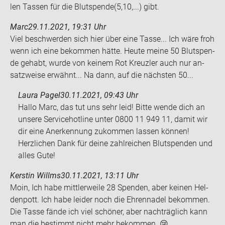
len Tas­sen für die Blut­spen­de(5,10,...) gibt.
Marc
29.11.2021, 19:31 Uhr
Viel be­schwer­den sich hier über eine Tasse... Ich wäre froh
wenn ich eine be­kom­men hätte. Heute meine 50 Blut­spen­
de ge­habt, wurde von kei­nem Rot Kreuz­ler auch nur an­
satz­wei­se er­wähnt... Na dann, auf die nächs­ten 50...
Laura Pagel
30.11.2021, 09:43 Uhr
Hallo Marc, das tut uns sehr leid! Bitte wende dich an
unsere Servicehotline unter 0800 11 949 11, damit wir
dir eine Anerkennung zukommen lassen können!
Herzlichen Dank für deine zahlreichen Blutspenden und
alles Gute!
Kerstin Willms
30.11.2021, 13:11 Uhr
Moin, Ich habe mitt­ler­wei­le 28 Spen­den, aber kei­nen Hel­
den­pott. Ich habe lei­der noch die Eh­ren­na­del be­kom­men.
Die Tasse fände ich viel schö­ner, aber nach­träg­lich kann
man die be­stimmt nicht mehr be­kom­men. 😢