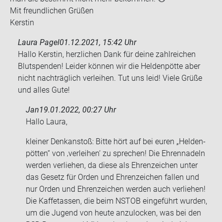
Mit freund­li­chen Grü­ßen
Kers­tin
Laura Pagel
01.12.2021, 15:42 Uhr
Hallo Kerstin, herzlichen Dank für deine zahlreichen
Blutspenden! Leider können wir die Heldenpötte aber
nicht nachträglich verleihen. Tut uns leid! Viele Grüße
und alles Gute!
Jan
19.01.2022, 00:27 Uhr
Hallo Laura,
klei­ner Denk­an­stoß: Bitte hört auf bei euren „Hel­den­
pöt­ten“ von ‚ver­lei­hen‘ zu spre­chen! Die Eh­ren­na­deln
wer­den ver­lie­hen, da diese als Eh­ren­zei­chen unter
das Ge­setz für Orden und Eh­ren­zei­chen fal­len und
nur Orden und Eh­ren­zei­chen wer­den auch ver­lie­hen!
Die Kaff­e­tas­sen, die beim NSTOB ein­ge­führt wur­den,
um die Ju­gend von heute an­zu­lo­cken, was bei den