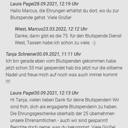
Laura Pagel
28.09.2021, 12:19 Uhr
Hallo Marcus, die Ehrungen erhältst du dort, wo du zur
Blutspende gehst. Viele Grüße!
Wiest, Marcus
23.03.2022, 12:12 Uhr
Danke, dann gibt es die 75. für den Blut­spen­de Dienst
West, Tas­sen habe ich schon zu viele. :-)
Tanja Schreiner
30.09.2021, 11:11 Uhr
Ich bin ge­ra­de eben vom Blut­spen­den ge­kom­men habe
jetzt schon 33 mal ge­spen­det hab bis jetzt nur die sil­ber­ne
Nadel und freue mich auf noch was auch immer kommt
!!!!
Laura Pagel
30.09.2021, 12:13 Uhr
Hi Tanja, vielen lieben Dank für deine Blutspenden! Wir
sind froh, dich als engagierte Blutspenderin zu haben.
Die Ehrungsgeschenke oberhalb der 25 übernehmen
unsere Ehrenamtlichen - auch wir sind gespannt!
Berichte doch gerne, was du bekommst. Viele Grüße!