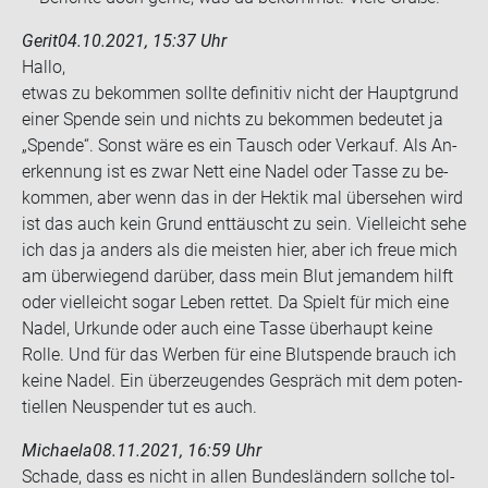
Gerit
04.10.2021, 15:37 Uhr
Hallo,
etwas zu be­kom­men soll­te de­fi­ni­tiv nicht der Haupt­grund
einer Spen­de sein und nichts zu be­kom­men be­deu­tet ja
„Spen­de“. Sonst wäre es ein Tausch oder Ver­kauf. Als An­
er­ken­nung ist es zwar Nett eine Nadel oder Tasse zu be­
kom­men, aber wenn das in der Hek­tik mal über­se­hen wird
ist das auch kein Grund ent­täuscht zu sein. Viel­leicht sehe
ich das ja an­ders als die meis­ten hier, aber ich freue mich
am über­wie­gend dar­über, dass mein Blut je­man­dem hilft
oder viel­leicht sogar Leben ret­tet. Da Spielt für mich eine
Nadel, Ur­kun­de oder auch eine Tasse über­haupt keine
Rolle. Und für das Wer­ben für eine Blut­spen­de brauch ich
keine Nadel. Ein über­zeu­gen­des Ge­spräch mit dem po­ten­
ti­el­len Neu­spen­der tut es auch.
Michaela
08.11.2021, 16:59 Uhr
Scha­de, dass es nicht in allen Bun­des­län­dern soll­che tol­