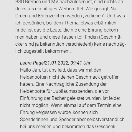
BSD Bre­men und MV nach­zu­le­sen ist, sind nichts an­
de­res als ein bil­li­ges Wer­be­mit­tel. Wie ge­sagt: Nur
Orden und Eh­ren­zei­chen wer­den „ver­lie­hen“. Und was
ich per­sön­lich, bei dem Thema, etwas er­bärm­lich
finde, ist das die Leute, die nie eine Eh­rung be­kom­
men haben und diese Tas­sen toll fin­den (Ge­schmä­
cker sind ja be­kannt­lich ver­schie­den!) keine nach­träg­
lich zu­ge­stellt be­kom­men….
Laura Pagel
21.01.2022, 09:41 Uhr
Hallo Jan, tut uns leid, dass wir mit den
Heldenpötten nicht deinen Geschmack getroffen
haben. Eine Nachträgliche Zusendung der
Heldenpötte für Jubiläumsspenden, die vor
Einführung der Becher geleistet wurden, ist leider
nicht möglich. Wenn einmal auf dem Termin eine
Ehrung vergessen wurde, können sich
Spenderinnen und Spender aber selbstverständlich
bei uns melden und bekommen das Geschenk