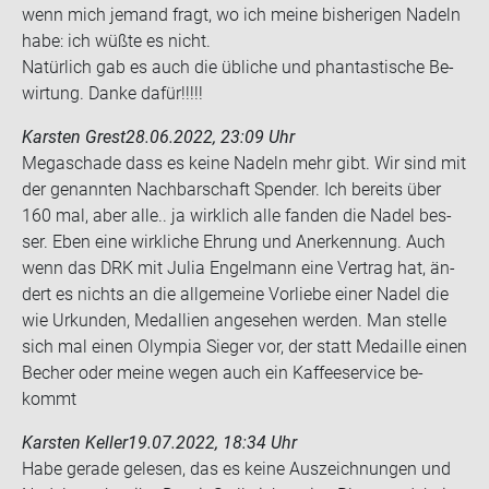
wenn mich je­mand fragt, wo ich meine bis­he­ri­gen Na­deln
habe: ich wüßte es nicht.
Na­tür­lich gab es auch die üb­li­che und phan­tas­ti­sche Be­
wir­tung. Danke dafür!!!!!
Karsten Grest
28.06.2022, 23:09 Uhr
Me­ga­scha­de dass es keine Na­deln mehr gibt. Wir sind mit
der ge­nann­ten Nach­bar­schaft Spen­der. Ich be­reits über
160 mal, aber alle.. ja wirk­lich alle fan­den die Nadel bes­
ser. Eben eine wirk­li­che Eh­rung und An­er­ken­nung. Auch
wenn das DRK mit Julia En­gel­mann eine Ver­trag hat, än­
dert es nichts an die all­ge­mei­ne Vor­lie­be einer Nadel die
wie Ur­kun­den, Medal­li­en an­ge­se­hen wer­den. Man stel­le
sich mal einen Olym­pia Sie­ger vor, der statt Me­dail­le einen
Be­cher oder meine wegen auch ein Kaf­fee­ser­vice be­
kommt
Karsten Keller
19.07.2022, 18:34 Uhr
Habe ge­ra­de ge­le­sen, das es keine Aus­zeich­nun­gen und