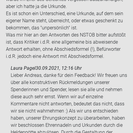
aber ich hatte ja die Ur­kun­de.
Es ist schon ein Un­ter­schied, eine Ur­kun­de, auf dem sein
ei­ge­ner Name steht, über­reicht, oder etwas ge­schenkt zu
be­kom­men, das "un­per­sön­lich" ist.
Was mir hier an den Ant­wor­ten des NSTOB bit­ter auf­stößt
ist, dass Kri­ti­ker i.d.R. eine all­ge­mei­ne bis ab­wei­sen­de
Ant­wort er­hal­ten, ohne Ab­schieds­for­mel (!), Be­für­wor­ter
i.d.R. je­doch eine Ant­wort mit Ab­schieds­for­mel.
Laura Pagel
30.09.2021, 12:16 Uhr
Lieber Andreas, danke für dein Feedback! Wir freuen uns
über alle konstruktiven Rückmeldungen unserer
Spenderinnen und Spender, lesen sie alle und nehmen
diese auch sehr ernst. Wenn wir auf einzelne
Kommentare nicht antworten, bedeutet das nicht, dass
wir sie nicht wahrnehmen :) Als wir uns entschieden
haben, unserer Ehrungskonzept zu überarbeiten, haben
wir beschlossen Ehrennadeln und Urkunden durch die
Heldenpötte abzulösen. Durch die Gestaltung der