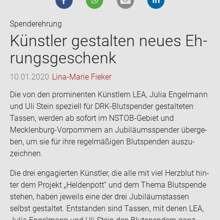
Spenderehrung
Künst­ler ge­stal­ten neues Eh­
rungs­ge­schenk
10.01.2020
Lina-Marie Fieker
Die von den pro­mi­nen­ten Künst­lern LEA, Julia En­gel­mann
und Uli Stein spe­zi­ell für DRK-​Blutspender ge­stal­te­ten
Tas­sen, wer­den ab so­fort im NSTOB-​Gebiet und
Mecklenburg-​Vorpommern an Ju­bi­lä­ums­spen­der über­ge­
ben, um sie für ihre re­gel­mä­ßi­gen Blut­spen­den aus­zu­
zeich­nen.
Die drei en­ga­gier­ten Künst­ler, die alle mit viel Herz­blut hin­
ter dem Pro­jekt „Hel­den­pott“ und dem Thema Blut­spen­de
ste­hen, haben je­weils eine der drei Ju­bi­lä­umstas­sen
selbst ge­stal­tet. Ent­stan­den sind Tas­sen, mit denen LEA,