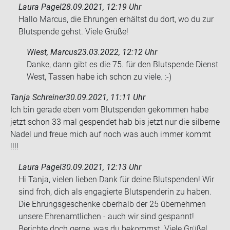
Laura Pagel
28.09.2021, 12:19 Uhr
Hallo Marcus, die Ehrungen erhältst du dort, wo du zur
Blutspende gehst. Viele Grüße!
Wiest, Marcus
23.03.2022, 12:12 Uhr
Danke, dann gibt es die 75. für den Blut­spen­de Dienst
West, Tas­sen habe ich schon zu viele. :-)
Tanja Schreiner
30.09.2021, 11:11 Uhr
Ich bin ge­ra­de eben vom Blut­spen­den ge­kom­men habe
jetzt schon 33 mal ge­spen­det hab bis jetzt nur die sil­ber­ne
Nadel und freue mich auf noch was auch immer kommt
!!!!
Laura Pagel
30.09.2021, 12:13 Uhr
Hi Tanja, vielen lieben Dank für deine Blutspenden! Wir
sind froh, dich als engagierte Blutspenderin zu haben.
Die Ehrungsgeschenke oberhalb der 25 übernehmen
unsere Ehrenamtlichen - auch wir sind gespannt!
Berichte doch gerne, was du bekommst. Viele Grüße!