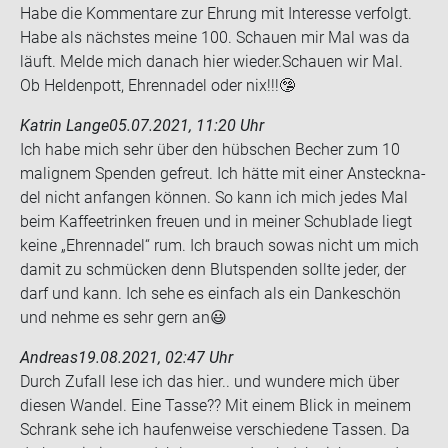
Habe die Kom­men­ta­re zur Eh­rung mit In­ter­es­se ver­folgt.
Habe als nächs­tes meine 100. Schau­en mir Mal was da
läuft. Melde mich da­nach hier wie­der.Schau­en wir Mal.
Ob Hel­den­pott, Eh­ren­na­del oder nix!!!🤥
Katrin Lange
05.07.2021, 11:20 Uhr
Ich habe mich sehr über den hüb­schen Be­cher zum 10
ma­li­g­nem Spen­den ge­freut. Ich hätte mit einer An­steck­na­
del nicht an­fan­gen kön­nen. So kann ich mich jedes Mal
beim Kaf­fee­trin­ken freu­en und in mei­ner Schub­la­de liegt
keine „Eh­ren­na­del“ rum. Ich brauch sowas nicht um mich
damit zu schmü­cken denn Blut­spen­den soll­te jeder, der
darf und kann. Ich sehe es ein­fach als ein Dan­ke­schön
und nehme es sehr gern an😃
Andreas
19.08.2021, 02:47 Uhr
Durch Zu­fall lese ich das hier.. und wun­de­re mich über
die­sen Wan­del. Eine Tasse?? Mit einem Blick in mei­nem
Schrank sehe ich hau­fen­wei­se ver­schie­de­ne Tas­sen. Da