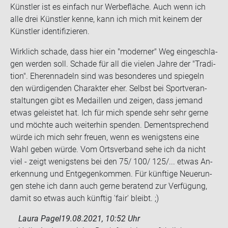
Künst­ler ist es ein­fach nur Wer­be­flä­che. Auch wenn ich
alle drei Künst­ler kenne, kann ich mich mit kei­nem der
Künst­ler iden­ti­fi­zie­ren.
Wirk­lich scha­de, dass hier ein "mo­der­ner" Weg ein­ge­schla­
gen wer­den soll. Scha­de für all die vie­len Jahre der "Tra­di­
ti­on". Ehe­ren­na­deln sind was be­son­de­res und spie­geln
den wür­di­gen­den Cha­rak­ter eher. Selbst bei Sport­ver­an­
stal­tun­gen gibt es Me­dail­len und zei­gen, dass je­mand
etwas ge­leis­tet hat. Ich für mich spen­de sehr sehr gerne
und möch­te auch wei­ter­hin spen­den. Dem­entspre­chend
würde ich mich sehr freu­en, wenn es we­nigs­tens eine
Wahl geben würde. Vom Orts­ver­band sehe ich da nicht
viel - zeigt we­nigs­tens bei den 75/ 100/ 125/... etwas An­
er­ken­nung und Ent­ge­gen­kom­men. Für künf­ti­ge Neue­run­
gen stehe ich dann auch gerne be­ra­tend zur Ver­fü­gung,
damit so etwas auch künf­tig 'fair' bleibt. ;)
Laura Pagel
19.08.2021, 10:52 Uhr