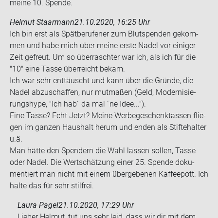
meine 10. Spen­de.
Helmut Staarmann
21.10.2020, 16:25 Uhr
Ich bin erst als Spät­be­ru­fe­ner zum Blut­spen­den ge­kom­
men und habe mich über meine erste Nadel vor ei­ni­ger
Zeit ge­freut. Um so über­rasch­ter war ich, als ich für die
"10" eine Tasse über­reicht bekam.
Ich war sehr ent­täuscht und kann über die Grün­de, die
Nadel ab­zu­schaf­fen, nur mut­ma­ßen (Geld, Mo­der­ni­sie­
rungs­hype, "Ich hab´ da mal ´ne Idee...").
Eine Tasse? Echt Jetzt? Meine Wer­be­ge­schenk­tas­sen flie­
gen im gan­zen Haus­halt herum und enden als Stifte­hal­ter
u.ä.
Man hätte den Spen­dern die Wahl las­sen sol­len, Tasse
oder Nadel. Die Wert­schät­zung einer 25. Spen­de do­ku­
men­tiert man nicht mit einem über­ge­be­nen Kaf­fee­pott. Ich
halte das für sehr stilfrei.
Laura Pagel
21.10.2020, 17:29 Uhr
Lieber Helmut, tut uns sehr leid, dass wir dir mit dem