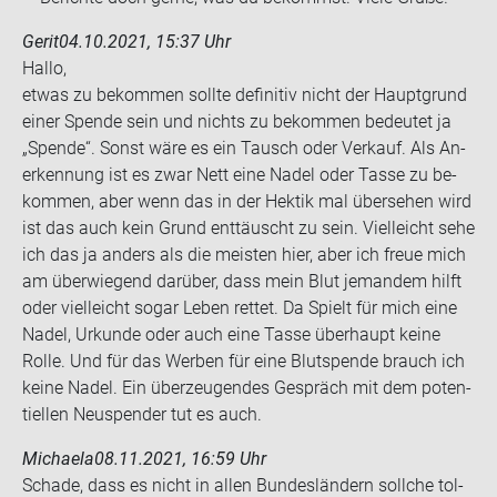
Gerit
04.10.2021, 15:37 Uhr
Hallo,
etwas zu be­kom­men soll­te de­fi­ni­tiv nicht der Haupt­grund
einer Spen­de sein und nichts zu be­kom­men be­deu­tet ja
„Spen­de“. Sonst wäre es ein Tausch oder Ver­kauf. Als An­
er­ken­nung ist es zwar Nett eine Nadel oder Tasse zu be­
kom­men, aber wenn das in der Hek­tik mal über­se­hen wird
ist das auch kein Grund ent­täuscht zu sein. Viel­leicht sehe
ich das ja an­ders als die meis­ten hier, aber ich freue mich
am über­wie­gend dar­über, dass mein Blut je­man­dem hilft
oder viel­leicht sogar Leben ret­tet. Da Spielt für mich eine
Nadel, Ur­kun­de oder auch eine Tasse über­haupt keine
Rolle. Und für das Wer­ben für eine Blut­spen­de brauch ich
keine Nadel. Ein über­zeu­gen­des Ge­spräch mit dem po­ten­
ti­el­len Neu­spen­der tut es auch.
Michaela
08.11.2021, 16:59 Uhr
Scha­de, dass es nicht in allen Bun­des­län­dern soll­che tol­