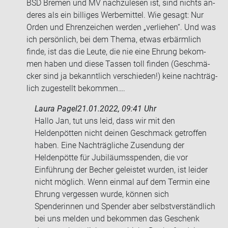
BSD Bre­men und MV nach­zu­le­sen ist, sind nichts an­
de­res als ein bil­li­ges Wer­be­mit­tel. Wie ge­sagt: Nur
Orden und Eh­ren­zei­chen wer­den „ver­lie­hen“. Und was
ich per­sön­lich, bei dem Thema, etwas er­bärm­lich
finde, ist das die Leute, die nie eine Eh­rung be­kom­
men haben und diese Tas­sen toll fin­den (Ge­schmä­
cker sind ja be­kannt­lich ver­schie­den!) keine nach­träg­
lich zu­ge­stellt be­kom­men….
Laura Pagel
21.01.2022, 09:41 Uhr
Hallo Jan, tut uns leid, dass wir mit den
Heldenpötten nicht deinen Geschmack getroffen
haben. Eine Nachträgliche Zusendung der
Heldenpötte für Jubiläumsspenden, die vor
Einführung der Becher geleistet wurden, ist leider
nicht möglich. Wenn einmal auf dem Termin eine
Ehrung vergessen wurde, können sich
Spenderinnen und Spender aber selbstverständlich
bei uns melden und bekommen das Geschenk