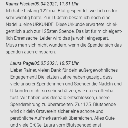
Rainer Fischer
09.04.2021, 11:31 Uhr
Ich habe bis­lang 122 mal Blut ge­spen­det, weil ich es für
sehr wich­tig halte. Zur 100sten bekam ich noch eine
Nadel u. eine UR­KUN­DE. Diese Ur­kun­de er­war­te­te ich ei­
gent­lich auch zur 125sten Spen­de. Das ist für mich ei­gent­
lich Eh­ren­sa­che. Lei­der wird das ja wohl ein­ge­spart.
Muss man sich nicht wun­dern, wenn die Spen­der sich das
spen­den auch ein­spa­ren.
Laura Pagel
05.05.2021, 10:57 Uhr
Lieber Rainer, vielen Dank für dein außergewöhnliches
Engagement! Die letzten Jahre haben gezeigt, dass
viele unserer Spenderinnen und Spender die Nadeln und
Urkunden nicht so sehr schätzen, wie du es offenbar
tust. Wir haben uns deshalb entschlossen, unsere
Spenderehrung zu überarbeiten. Zur 125. Blutspende
wird dir dein Ortsverein sicher eine schöne und
persönliche Aufmerksamkeit überreichen. Alles Gute
und viele Grüße! Laura vom Blutspendedienst