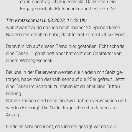
dann nachträglich zugeschickt. Danke für dein
Engagement als Blutspender und beste Grüße!
Tim Kretzschmar
16.03.2022, 11:42 Uhr
war etwas trau­rig das ich nach mei­ner 25 Spen­de keine
Nadel mehr er­hal­ten habe, dach­te erst kommt vlt per Post.
Dann bin ich auf die­sen Trend hier ge­sto­ßen. Echt scha­de
eine Tasse .... ganz nett aber hat echt den Cha­rak­ter von
einem Wer­be­ge­schenk.
Bei uns in der Feu­er­wehr wer­den die Na­deln mit Stolz ge­
tra­gen, habe mich des­halb sehr auf die 25er ge­freut. Jetzt
eine Tasse im Schrank zu haben ist da eher eine Ent­täu­
schung.
Sol­che Tas­sen sind nach ein zwei Jah­ren ver­wa­schen und
wer­den Ent­sorgt. Die Nadel trage ich seit 5 Jah­ren am
Anzug.
Finde es sehr amü­sant, das immer ge­sagt wir das die