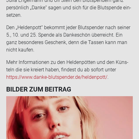
Julia En­gel­mann und Uli Stein den Blut­spen­dern ganz
per­sön­lich „Danke“ sagen und sich für die Blut­spen­de ein­
set­zen.
Den „Hel­den­pott“ be­kommt jeder Blut­spen­der nach sei­ner
5., 10. und 25. Spen­de als Dan­ke­schön über­reicht. Ein
ganz be­son­de­res Ge­schenk, denn die Tas­sen kann man
nicht kau­fen.
Mehr In­for­ma­tio­nen zu den Hel­den­pöt­ten und den Küns­
teln die sie kre­iert haben, fin­dest du ab so­fort unter
https://www.danke-​blutspender.de/hel­den­pott/
.
BIL­DER ZUM BEI­TRAG