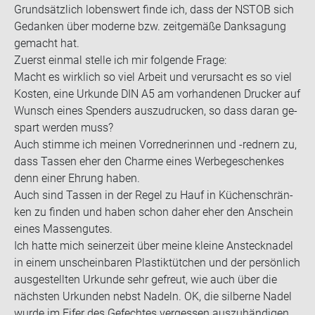
Grund­sätz­lich lo­bens­wert finde ich, dass der NSTOB sich
Ge­dan­ken über mo­der­ne bzw. zeit­ge­mä­ße Dank­sa­gung
ge­macht hat.
Zu­erst ein­mal stel­le ich mir fol­gen­de Frage:
Macht es wirk­lich so viel Ar­beit und ver­ur­sacht es so viel
Kos­ten, eine Ur­kun­de DIN A5 am vor­han­de­nen Dru­cker auf
Wunsch eines Spen­ders aus­zu­dru­cken, so dass daran ge­
spart wer­den muss?
Auch stim­me ich mei­nen Vor­red­ne­rin­nen und -​rednern zu,
dass Tas­sen eher den Charme eines Wer­be­ge­schen­kes
denn einer Eh­rung haben.
Auch sind Tas­sen in der Regel zu Hauf in Kü­chen­schrän­
ken zu fin­den und haben schon daher eher den An­schein
eines Mas­sen­gu­tes.
Ich hatte mich sei­ner­zeit über meine klei­ne An­steck­na­del
in einem un­schein­ba­ren Plas­tik­tüt­chen und der per­sön­lich
aus­ge­stell­ten Ur­kun­de sehr ge­freut, wie auch über die
nächs­ten Ur­kun­den nebst Na­deln. OK, die sil­ber­ne Nadel
wurde im Eifer des Ge­fech­tes ver­ges­sen aus­zu­hän­di­gen,