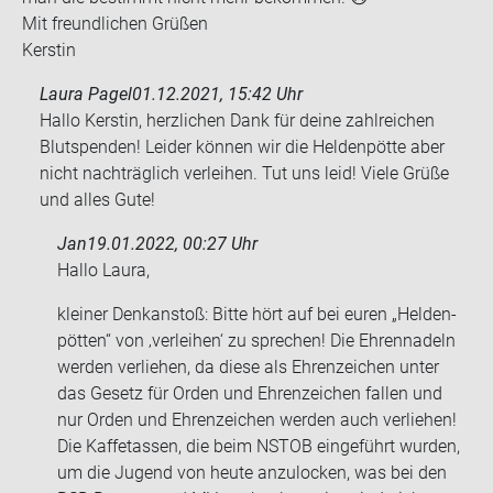
Mit freund­li­chen Grü­ßen
Kers­tin
Laura Pagel
01.12.2021, 15:42 Uhr
Hallo Kerstin, herzlichen Dank für deine zahlreichen
Blutspenden! Leider können wir die Heldenpötte aber
nicht nachträglich verleihen. Tut uns leid! Viele Grüße
und alles Gute!
Jan
19.01.2022, 00:27 Uhr
Hallo Laura,
klei­ner Denk­an­stoß: Bitte hört auf bei euren „Hel­den­
pöt­ten“ von ‚ver­lei­hen‘ zu spre­chen! Die Eh­ren­na­deln
wer­den ver­lie­hen, da diese als Eh­ren­zei­chen unter
das Ge­setz für Orden und Eh­ren­zei­chen fal­len und
nur Orden und Eh­ren­zei­chen wer­den auch ver­lie­hen!
Die Kaff­e­tas­sen, die beim NSTOB ein­ge­führt wur­den,
um die Ju­gend von heute an­zu­lo­cken, was bei den