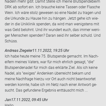
Na­deln mehr gibt. Damit Stel­le ich meine Blut­spen­de­beim
DRK ab so­fort ein. Ich brau­che keine Tas­sen oder Fla­sche
Wein. Ich wäre stolz ge­we­sen so eine Nadel zu tra­gen und
die Ur­kun­de zu Hause hin zu hän­gen. Jetzt gehe ich wie­
der in die Uni­kli­nik spen­den, da wird man we­nigs­tens mit
was Geld be­lohnt. Und ihr wun­dert euch, das immer we­ni­
ger Men­schen spen­den? Daran seid ihr sel­ber schuld. Und
Schüss.
Andreas Ziegeler
11.11.2022, 19:25 Uhr
Ich habe heute meine 75. Blut­spen­de ge­macht. Im Nach­
ei­fern mei­nes Va­ters, war für mich ehr­lich ge­sagt, "die"
Blut­spen­de­na­del für mich das er­klär­te Ziel. Als ich keine
Nadel, als "ewi­ges" An­denken über­reicht bekam und
meine Nach­fra­ge hier­zu vor Ort auch nicht be­ant­wor­tet
wer­den konn­te, habe ich im Netz nach einer Ant­wort ge­
sucht. Das ge­fun­de­ne Er­geb­nis ent­täuscht mich ...
Jan
17.11.2022, 09:45 Uhr
Hallo,