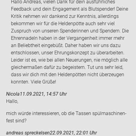
Hallo Andreas, vielen Dank für dein ausführliches
Feedback und dein Engagement als Blutspender! Deine
Kritik nehmen wir dankend zur Kenntnis, allerdings
bekommen wir für die Heldenpötte auch sehr viel
Zuspruch von unseren Spenderinnen und Spendern. Die
Ehrennadeln haben in der Vergangenheit immer mehr
an Beliebtheit eingebüßt. Daher haben wir uns dazu
entschlossen, unser Ehrungskonzept zu überarbeiten.
Leider ist es, wie bei allen Neuerungen, nie möglich alle
gleichermaßen dafür zu begeistern. Tut uns sehr leid,
dass wir dich mit den Heldenpötten nicht überzeugen
konnten. Viele Grüße!
Nicola
11.09.2021, 14:57 Uhr
Hallo,
mich würde in­ter­es­sie­ren, ob die Tas­sen spül­ma­schi­nen­
fest sind?
andreas spreckelsen
22.09.2021, 22:01 Uhr