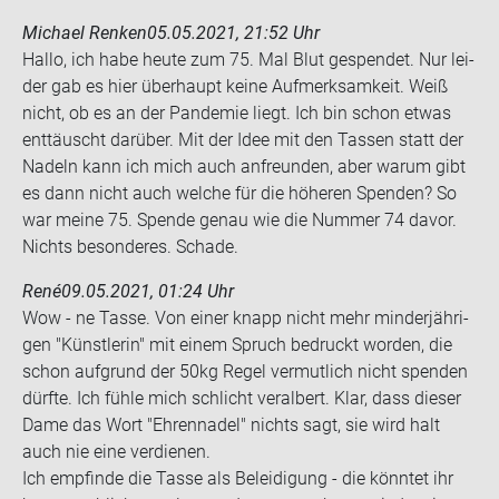
Michael Renken
05.05.2021, 21:52 Uhr
Hallo, ich habe heute zum 75. Mal Blut ge­spen­det. Nur lei­
der gab es hier über­haupt keine Auf­merk­sam­keit. Weiß
nicht, ob es an der Pan­de­mie liegt. Ich bin schon etwas
ent­täuscht dar­über. Mit der Idee mit den Tas­sen statt der
Na­deln kann ich mich auch an­freun­den, aber warum gibt
es dann nicht auch wel­che für die hö­he­ren Spen­den? So
war meine 75. Spen­de genau wie die Num­mer 74 davor.
Nichts be­son­de­res. Scha­de.
René
09.05.2021, 01:24 Uhr
Wow - ne Tasse. Von einer knapp nicht mehr min­der­jäh­ri­
gen "Künst­le­rin" mit einem Spruch be­druckt wor­den, die
schon auf­grund der 50kg Regel ver­mut­lich nicht spen­den
dürf­te. Ich fühle mich schlicht ver­al­bert. Klar, dass die­ser
Dame das Wort "Eh­ren­na­del" nichts sagt, sie wird halt
auch nie eine ver­die­nen.
Ich emp­fin­de die Tasse als Be­lei­di­gung - die könn­tet ihr