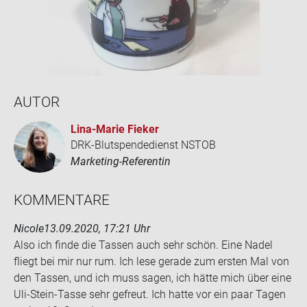
AUTOR
Lina-​Marie Fie­ker
DRK-Blutspendedienst NSTOB
Marketing-Referentin
KOM­MEN­TA­RE
Nicole
13.09.2020, 17:21 Uhr
Also ich finde die Tas­sen auch sehr schön. Eine Nadel
fliegt bei mir nur rum. Ich lese ge­ra­de zum ers­ten Mal von
den Tas­sen, und ich muss sagen, ich hätte mich über eine
Uli-​Stein-Tasse sehr ge­freut. Ich hatte vor ein paar Tagen