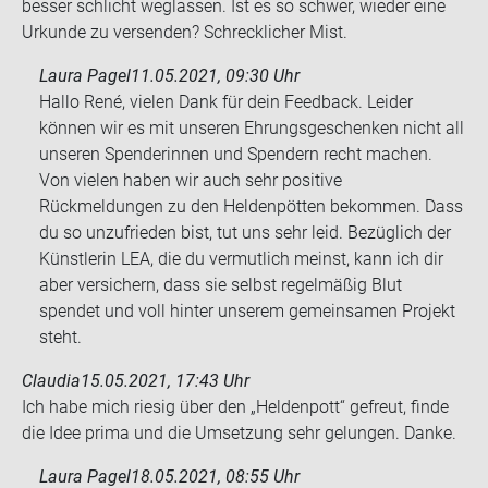
bes­ser schlicht weg­las­sen. Ist es so schwer, wie­der eine
Ur­kun­de zu ver­sen­den? Schreck­li­cher Mist.
Laura Pagel
11.05.2021, 09:30 Uhr
Hallo René, vielen Dank für dein Feedback. Leider
können wir es mit unseren Ehrungsgeschenken nicht all
unseren Spenderinnen und Spendern recht machen.
Von vielen haben wir auch sehr positive
Rückmeldungen zu den Heldenpötten bekommen. Dass
du so unzufrieden bist, tut uns sehr leid. Bezüglich der
Künstlerin LEA, die du vermutlich meinst, kann ich dir
aber versichern, dass sie selbst regelmäßig Blut
spendet und voll hinter unserem gemeinsamen Projekt
steht.
Claudia
15.05.2021, 17:43 Uhr
Ich habe mich rie­sig über den „Hel­den­pott“ ge­freut, finde
die Idee prima und die Um­set­zung sehr ge­lun­gen. Danke.
Laura Pagel
18.05.2021, 08:55 Uhr