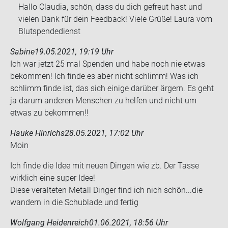
Hallo Claudia, schön, dass du dich gefreut hast und
vielen Dank für dein Feedback! Viele Grüße! Laura vom
Blutspendedienst
Sabine
19.05.2021, 19:19 Uhr
Ich war jetzt 25 mal Spen­den und habe noch nie etwas
be­kom­men! Ich finde es aber nicht schlimm! Was ich
schlimm finde ist, das sich ei­ni­ge dar­über är­gern. Es geht
ja darum an­de­ren Men­schen zu hel­fen und nicht um
etwas zu be­kom­men!!
Hauke Hinrichs
28.05.2021, 17:02 Uhr
Moin
Ich finde die Idee mit neuen Din­gen wie zb. Der Tasse
wirk­lich eine super Idee!
Diese ver­al­te­ten Me­tall Din­ger find ich nich schön...die
wan­dern in die Schub­la­de und fer­tig
Wolfgang Heidenreich
01.06.2021, 18:56 Uhr