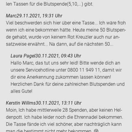
len Tas­sen für die Blut­spen­de(5,10,...) gibt.
Marc
29.11.2021, 19:31 Uhr
Viel be­schwer­den sich hier über eine Tasse... Ich wäre froh
wenn ich eine be­kom­men hätte. Heute meine 50 Blut­spen­
de ge­habt, wurde von kei­nem Rot Kreuz­ler auch nur an­
satz­wei­se er­wähnt... Na dann, auf die nächs­ten 50...
Laura Pagel
30.11.2021, 09:43 Uhr
Hallo Marc, das tut uns sehr leid! Bitte wende dich an
unsere Servicehotline unter 0800 11 949 11, damit wir
dir eine Anerkennung zukommen lassen können!
Herzlichen Dank für deine zahlreichen Blutspenden und
alles Gute!
Kerstin Willms
30.11.2021, 13:11 Uhr
Moin, Ich habe mitt­ler­wei­le 28 Spen­den, aber kei­nen Hel­
den­pott. Ich habe lei­der noch die Eh­ren­na­del be­kom­men.
Die Tasse fände ich viel schö­ner, aber nach­träg­lich kann
man die be­stimmt nicht mehr be­kom­men. 😢