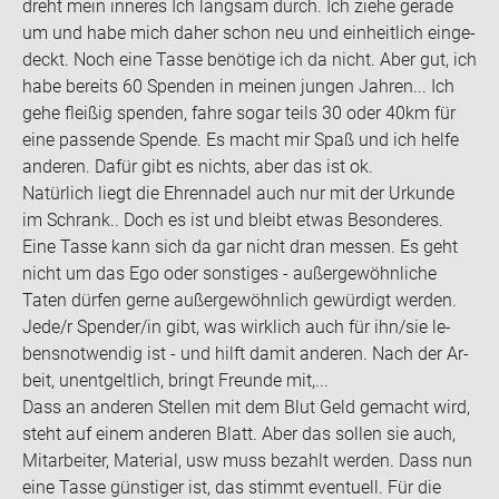
dreht mein in­ne­res Ich lang­sam durch. Ich ziehe ge­ra­de
um und habe mich daher schon neu und ein­heit­lich ein­ge­
deckt. Noch eine Tasse be­nö­ti­ge ich da nicht. Aber gut, ich
habe be­reits 60 Spen­den in mei­nen jun­gen Jah­ren... Ich
gehe flei­ßig spen­den, fahre sogar teils 30 oder 40km für
eine pas­sen­de Spen­de. Es macht mir Spaß und ich helfe
an­de­ren. Dafür gibt es nichts, aber das ist ok.
Na­tür­lich liegt die Eh­ren­na­del auch nur mit der Ur­kun­de
im Schrank.. Doch es ist und bleibt etwas Be­son­de­res.
Eine Tasse kann sich da gar nicht dran mes­sen. Es geht
nicht um das Ego oder sons­ti­ges - au­ßer­ge­wöhn­li­che
Taten dür­fen gerne au­ßer­ge­wöhn­lich ge­wür­digt wer­den.
Jede/r Spen­der/in gibt, was wirk­lich auch für ihn/sie le­
bens­not­wen­dig ist - und hilft damit an­de­ren. Nach der Ar­
beit, un­ent­gelt­lich, bringt Freun­de mit,...
Dass an an­de­ren Stel­len mit dem Blut Geld ge­macht wird,
steht auf einem an­de­ren Blatt. Aber das sol­len sie auch,
Mit­ar­bei­ter, Ma­te­ri­al, usw muss be­zahlt wer­den. Dass nun
eine Tasse güns­ti­ger ist, das stimmt even­tu­ell. Für die