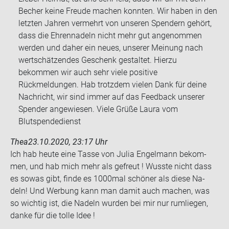
Becher keine Freude machen konnten. Wir haben in den
letzten Jahren vermehrt von unseren Spendern gehört,
dass die Ehrennadeln nicht mehr gut angenommen
werden und daher ein neues, unserer Meinung nach
wertschätzendes Geschenk gestaltet. Hierzu
bekommen wir auch sehr viele positive
Rückmeldungen. Hab trotzdem vielen Dank für deine
Nachricht, wir sind immer auf das Feedback unserer
Spender angewiesen. Viele Grüße Laura vom
Blutspendedienst
Thea
23.10.2020, 23:17 Uhr
Ich hab heute eine Tasse von Julia En­gel­mann be­kom­
men, und hab mich mehr als ge­freut ! Wuss­te nicht dass
es sowas gibt, finde es 1000mal schö­ner als diese Na­
deln! Und Wer­bung kann man damit auch ma­chen, was
so wich­tig ist, die Na­deln wur­den bei mir nur rum­lie­gen,
danke für die tolle Idee !