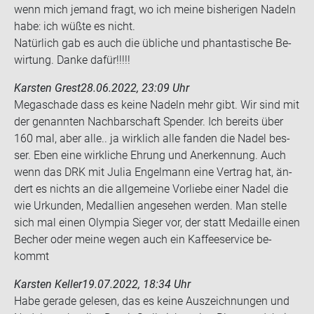
wenn mich je­mand fragt, wo ich meine bis­he­ri­gen Na­deln
habe: ich wüßte es nicht.
Na­tür­lich gab es auch die üb­li­che und phan­tas­ti­sche Be­
wir­tung. Danke dafür!!!!!
Karsten Grest
28.06.2022, 23:09 Uhr
Me­ga­scha­de dass es keine Na­deln mehr gibt. Wir sind mit
der ge­nann­ten Nach­bar­schaft Spen­der. Ich be­reits über
160 mal, aber alle.. ja wirk­lich alle fan­den die Nadel bes­
ser. Eben eine wirk­li­che Eh­rung und An­er­ken­nung. Auch
wenn das DRK mit Julia En­gel­mann eine Ver­trag hat, än­
dert es nichts an die all­ge­mei­ne Vor­lie­be einer Nadel die
wie Ur­kun­den, Medal­li­en an­ge­se­hen wer­den. Man stel­le
sich mal einen Olym­pia Sie­ger vor, der statt Me­dail­le einen
Be­cher oder meine wegen auch ein Kaf­fee­ser­vice be­
kommt
Karsten Keller
19.07.2022, 18:34 Uhr
Habe ge­ra­de ge­le­sen, das es keine Aus­zeich­nun­gen und