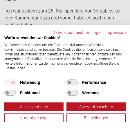
ich war ges­tern zum 25. Mal spen­den. Vor Ort gab es kei­
nen Kom­men­tar dazu und vor­her habe ich auch noch
nicht er­hal­ten.
Wie komme ich zu mei­nen Ehren?
Datenschutzbestimmungen
|
Impressum
Wofür verwenden wir Cookies?
BG
Wir verwenden Cookies, um die Funktionalität unserer Website zu
Laura Pagel
17.11.2022, 12:15 Uhr
gewährleisten und zu verbessern. Die Cookies dienen beispielsweise dazu,
Ihnen Basisfunktionalitäten bereitzustellen, Kartenansichten anzuzeigen und
Hallo Jan, es kann passieren, dass vor Ort ein
anonymisierte Statistiken über unsere Website-Besuche zu generieren. Für
Spendejubiläum übersehen wir. Das sollte es natürlich
weitere Informationen zu den von uns verwendeten Cookies öffnen Sie die
Einstellungen.
nicht und wir entschuldigen uns dafür bei dir! Bitte
wende dich an unsere Servicehotline unter 0800 11 949
Notwendig
Performance
11, damit wir dir dein Ehrungsgeschenk zukommen
lassen können. Danke für deinen Einsatz als
Funktional
Werbung
Blutspender und viele Grüße!
Alle akzeptieren
Auswahl speichern
Manfred Hogg
18.01.2023, 17:14 Uhr
In OHZ gibt es für die 50. Spen­de gar nichts mehr. Ich
Nur notwendige
Einstellungen
finde das ist schon ein klei­ner Schlag ins Ge­sicht für die
Blutspende
Termine
Aktuelles
Menü