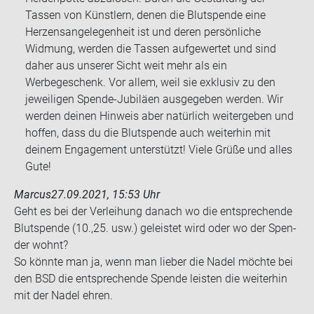
Tassen von Künstlern, denen die Blutspende eine
Herzensangelegenheit ist und deren persönliche
Widmung, werden die Tassen aufgewertet und sind
daher aus unserer Sicht weit mehr als ein
Werbegeschenk. Vor allem, weil sie exklusiv zu den
jeweiligen Spende-Jubiläen ausgegeben werden. Wir
werden deinen Hinweis aber natürlich weitergeben und
hoffen, dass du die Blutspende auch weiterhin mit
deinem Engagement unterstützt! Viele Grüße und alles
Gute!
Marcus
27.09.2021, 15:53 Uhr
Geht es bei der Ver­lei­hung da­nach wo die ent­spre­chen­de
Blut­spen­de (10.,25. usw.) ge­leis­tet wird oder wo der Spen­
der wohnt?
So könn­te man ja, wenn man lie­ber die Nadel möch­te bei
den BSD die ent­spre­chen­de Spen­de leis­ten die wei­ter­hin
mit der Nadel ehren.