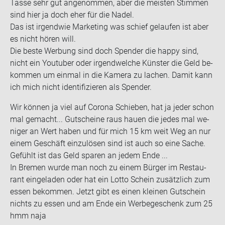
Tasse sehr gut an­ge­nom­men, aber die meis­ten Stim­men
sind hier ja doch eher für die Nadel.
Das ist ir­gend­wie Mar­ke­ting was schief ge­lau­fen ist aber
es nicht hören will.
Die beste Wer­bung sind doch Spen­der die happy sind,
nicht ein You­tuber oder ir­gend­wel­che Küns­ter die Geld be­
kom­men um ein­mal in die Ka­me­ra zu la­chen. Damit kann
ich mich nicht iden­ti­fi­zie­ren als Spen­der.
Wir kön­nen ja viel auf Co­ro­na Schie­ben, hat ja jeder schon
mal ge­macht... Gut­schei­ne raus hauen die jedes mal we­
ni­ger an Wert haben und für mich 15 km weit Weg an nur
einem Ge­schäft ein­zu­lö­sen sind ist auch so eine Sache.
Ge­fühlt ist das Geld spa­ren an jedem Ende ...
In Bre­men wurde man noch zu einem Bür­ger im Re­stau­
rant ein­ge­la­den oder hat ein Lotto Schein zu­sätz­lich zum
essen be­kom­men. Jetzt gibt es einen klei­nen Gut­schein
nichts zu essen und am Ende ein Wer­be­ge­schenk zum 25
hmm naja