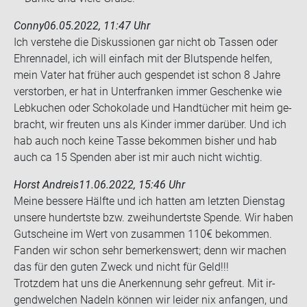
Conny
06.05.2022, 11:47 Uhr
Ich ver­ste­he die Dis­kus­sio­nen gar nicht ob Tas­sen oder
Eh­ren­na­del, ich will ein­fach mit der Blut­spen­de hel­fen,
mein Vater hat frü­her auch ge­spen­det ist schon 8 Jahre
ver­stor­ben, er hat in Un­ter­fran­ken immer Ge­schen­ke wie
Leb­ku­chen oder Scho­ko­la­de und Hand­tü­cher mit heim ge­
bracht, wir freu­ten uns als Kin­der immer dar­über. Und ich
hab auch noch keine Tasse be­kom­men bis­her und hab
auch ca 15 Spen­den aber ist mir auch nicht wich­tig.
Horst Andreis
11.06.2022, 15:46 Uhr
Meine bes­se­re Hälf­te und ich hat­ten am letz­ten Diens­tag
un­se­re hun­derts­te bzw. zwei­hun­derts­te Spen­de. Wir haben
Gut­schei­ne im Wert von zu­sam­men 110€ be­kom­men.
Fan­den wir schon sehr be­mer­kens­wert; denn wir ma­chen
das für den guten Zweck und nicht für Geld!!!
Trotz­dem hat uns die An­er­ken­nung sehr ge­freut. Mit ir­
gend­wel­chen Na­deln kön­nen wir lei­der nix an­fan­gen, und