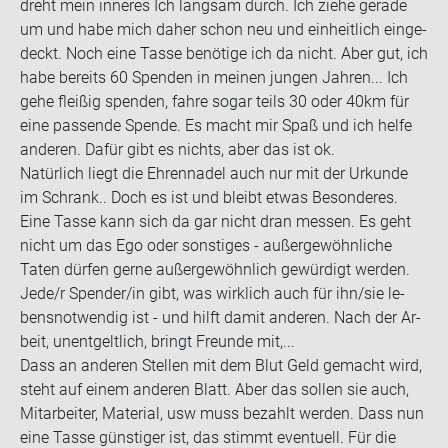
dreht mein in­ne­res Ich lang­sam durch. Ich ziehe ge­ra­de
um und habe mich daher schon neu und ein­heit­lich ein­ge­
deckt. Noch eine Tasse be­nö­ti­ge ich da nicht. Aber gut, ich
habe be­reits 60 Spen­den in mei­nen jun­gen Jah­ren... Ich
gehe flei­ßig spen­den, fahre sogar teils 30 oder 40km für
eine pas­sen­de Spen­de. Es macht mir Spaß und ich helfe
an­de­ren. Dafür gibt es nichts, aber das ist ok.
Na­tür­lich liegt die Eh­ren­na­del auch nur mit der Ur­kun­de
im Schrank.. Doch es ist und bleibt etwas Be­son­de­res.
Eine Tasse kann sich da gar nicht dran mes­sen. Es geht
nicht um das Ego oder sons­ti­ges - au­ßer­ge­wöhn­li­che
Taten dür­fen gerne au­ßer­ge­wöhn­lich ge­wür­digt wer­den.
Jede/r Spen­der/in gibt, was wirk­lich auch für ihn/sie le­
bens­not­wen­dig ist - und hilft damit an­de­ren. Nach der Ar­
beit, un­ent­gelt­lich, bringt Freun­de mit,...
Dass an an­de­ren Stel­len mit dem Blut Geld ge­macht wird,
steht auf einem an­de­ren Blatt. Aber das sol­len sie auch,
Mit­ar­bei­ter, Ma­te­ri­al, usw muss be­zahlt wer­den. Dass nun
eine Tasse güns­ti­ger ist, das stimmt even­tu­ell. Für die