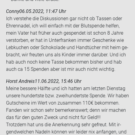
Conny
06.05.2022, 11:47 Uhr
Ich ver­ste­he die Dis­kus­sio­nen gar nicht ob Tas­sen oder
Eh­ren­na­del, ich will ein­fach mit der Blut­spen­de hel­fen,
mein Vater hat frü­her auch ge­spen­det ist schon 8 Jahre
ver­stor­ben, er hat in Un­ter­fran­ken immer Ge­schen­ke wie
Leb­ku­chen oder Scho­ko­la­de und Hand­tü­cher mit heim ge­
bracht, wir freu­ten uns als Kin­der immer dar­über. Und ich
hab auch noch keine Tasse be­kom­men bis­her und hab
auch ca 15 Spen­den aber ist mir auch nicht wich­tig.
Horst Andreis
11.06.2022, 15:46 Uhr
Meine bes­se­re Hälf­te und ich hat­ten am letz­ten Diens­tag
un­se­re hun­derts­te bzw. zwei­hun­derts­te Spen­de. Wir haben
Gut­schei­ne im Wert von zu­sam­men 110€ be­kom­men.
Fan­den wir schon sehr be­mer­kens­wert; denn wir ma­chen
das für den guten Zweck und nicht für Geld!!!
Trotz­dem hat uns die An­er­ken­nung sehr ge­freut. Mit ir­
gend­wel­chen Na­deln kön­nen wir lei­der nix an­fan­gen, und