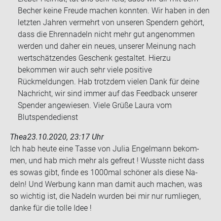
Becher keine Freude machen konnten. Wir haben in den
letzten Jahren vermehrt von unseren Spendern gehört,
dass die Ehrennadeln nicht mehr gut angenommen
werden und daher ein neues, unserer Meinung nach
wertschätzendes Geschenk gestaltet. Hierzu
bekommen wir auch sehr viele positive
Rückmeldungen. Hab trotzdem vielen Dank für deine
Nachricht, wir sind immer auf das Feedback unserer
Spender angewiesen. Viele Grüße Laura vom
Blutspendedienst
Thea
23.10.2020, 23:17 Uhr
Ich hab heute eine Tasse von Julia En­gel­mann be­kom­
men, und hab mich mehr als ge­freut ! Wuss­te nicht dass
es sowas gibt, finde es 1000mal schö­ner als diese Na­
deln! Und Wer­bung kann man damit auch ma­chen, was
so wich­tig ist, die Na­deln wur­den bei mir nur rum­lie­gen,
danke für die tolle Idee !