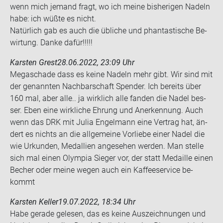
wenn mich je­mand fragt, wo ich meine bis­he­ri­gen Na­deln
habe: ich wüßte es nicht.
Na­tür­lich gab es auch die üb­li­che und phan­tas­ti­sche Be­
wir­tung. Danke dafür!!!!!
Karsten Grest
28.06.2022, 23:09 Uhr
Me­ga­scha­de dass es keine Na­deln mehr gibt. Wir sind mit
der ge­nann­ten Nach­bar­schaft Spen­der. Ich be­reits über
160 mal, aber alle.. ja wirk­lich alle fan­den die Nadel bes­
ser. Eben eine wirk­li­che Eh­rung und An­er­ken­nung. Auch
wenn das DRK mit Julia En­gel­mann eine Ver­trag hat, än­
dert es nichts an die all­ge­mei­ne Vor­lie­be einer Nadel die
wie Ur­kun­den, Medal­li­en an­ge­se­hen wer­den. Man stel­le
sich mal einen Olym­pia Sie­ger vor, der statt Me­dail­le einen
Be­cher oder meine wegen auch ein Kaf­fee­ser­vice be­
kommt
Karsten Keller
19.07.2022, 18:34 Uhr
Habe ge­ra­de ge­le­sen, das es keine Aus­zeich­nun­gen und