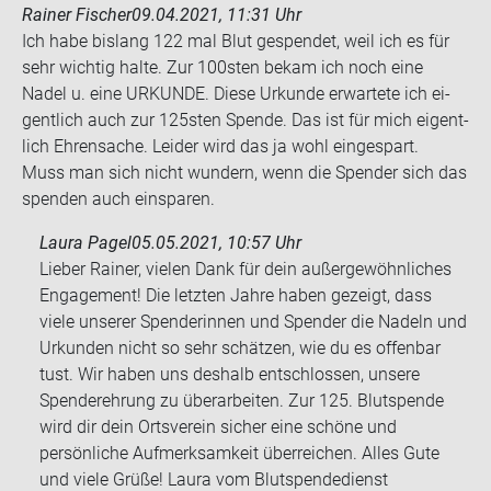
Rainer Fischer
09.04.2021, 11:31 Uhr
Ich habe bis­lang 122 mal Blut ge­spen­det, weil ich es für
sehr wich­tig halte. Zur 100sten bekam ich noch eine
Nadel u. eine UR­KUN­DE. Diese Ur­kun­de er­war­te­te ich ei­
gent­lich auch zur 125sten Spen­de. Das ist für mich ei­gent­
lich Eh­ren­sa­che. Lei­der wird das ja wohl ein­ge­spart.
Muss man sich nicht wun­dern, wenn die Spen­der sich das
spen­den auch ein­spa­ren.
Laura Pagel
05.05.2021, 10:57 Uhr
Lieber Rainer, vielen Dank für dein außergewöhnliches
Engagement! Die letzten Jahre haben gezeigt, dass
viele unserer Spenderinnen und Spender die Nadeln und
Urkunden nicht so sehr schätzen, wie du es offenbar
tust. Wir haben uns deshalb entschlossen, unsere
Spenderehrung zu überarbeiten. Zur 125. Blutspende
wird dir dein Ortsverein sicher eine schöne und
persönliche Aufmerksamkeit überreichen. Alles Gute
und viele Grüße! Laura vom Blutspendedienst