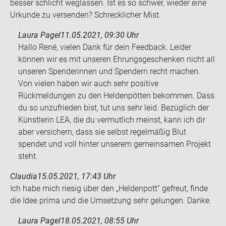
bes­ser schlicht weg­las­sen. Ist es so schwer, wie­der eine
Ur­kun­de zu ver­sen­den? Schreck­li­cher Mist.
Laura Pagel
11.05.2021, 09:30 Uhr
Hallo René, vielen Dank für dein Feedback. Leider
können wir es mit unseren Ehrungsgeschenken nicht all
unseren Spenderinnen und Spendern recht machen.
Von vielen haben wir auch sehr positive
Rückmeldungen zu den Heldenpötten bekommen. Dass
du so unzufrieden bist, tut uns sehr leid. Bezüglich der
Künstlerin LEA, die du vermutlich meinst, kann ich dir
aber versichern, dass sie selbst regelmäßig Blut
spendet und voll hinter unserem gemeinsamen Projekt
steht.
Claudia
15.05.2021, 17:43 Uhr
Ich habe mich rie­sig über den „Hel­den­pott“ ge­freut, finde
die Idee prima und die Um­set­zung sehr ge­lun­gen. Danke.
Laura Pagel
18.05.2021, 08:55 Uhr