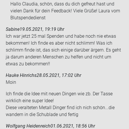
Hallo Claudia, schön, dass du dich gefreut hast und
vielen Dank für dein Feedback! Viele Grüße! Laura vom
Blutspendedienst
Sabine
19.05.2021, 19:19 Uhr
Ich war jetzt 25 mal Spen­den und habe noch nie etwas
be­kom­men! Ich finde es aber nicht schlimm! Was ich
schlimm finde ist, das sich ei­ni­ge dar­über är­gern. Es geht
ja darum an­de­ren Men­schen zu hel­fen und nicht um
etwas zu be­kom­men!!
Hauke Hinrichs
28.05.2021, 17:02 Uhr
Moin
Ich finde die Idee mit neuen Din­gen wie zb. Der Tasse
wirk­lich eine super Idee!
Diese ver­al­te­ten Me­tall Din­ger find ich nich schön...die
wan­dern in die Schub­la­de und fer­tig
Wolfgang Heidenreich
01.06.2021, 18:56 Uhr