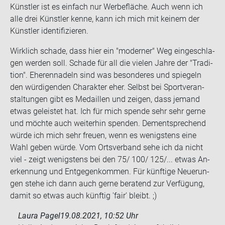
Künst­ler ist es ein­fach nur Wer­be­flä­che. Auch wenn ich
alle drei Künst­ler kenne, kann ich mich mit kei­nem der
Künst­ler iden­ti­fi­zie­ren.
Wirk­lich scha­de, dass hier ein "mo­der­ner" Weg ein­ge­schla­
gen wer­den soll. Scha­de für all die vie­len Jahre der "Tra­di­
ti­on". Ehe­ren­na­deln sind was be­son­de­res und spie­geln
den wür­di­gen­den Cha­rak­ter eher. Selbst bei Sport­ver­an­
stal­tun­gen gibt es Me­dail­len und zei­gen, dass je­mand
etwas ge­leis­tet hat. Ich für mich spen­de sehr sehr gerne
und möch­te auch wei­ter­hin spen­den. Dem­entspre­chend
würde ich mich sehr freu­en, wenn es we­nigs­tens eine
Wahl geben würde. Vom Orts­ver­band sehe ich da nicht
viel - zeigt we­nigs­tens bei den 75/ 100/ 125/... etwas An­
er­ken­nung und Ent­ge­gen­kom­men. Für künf­ti­ge Neue­run­
gen stehe ich dann auch gerne be­ra­tend zur Ver­fü­gung,
damit so etwas auch künf­tig 'fair' bleibt. ;)
Laura Pagel
19.08.2021, 10:52 Uhr