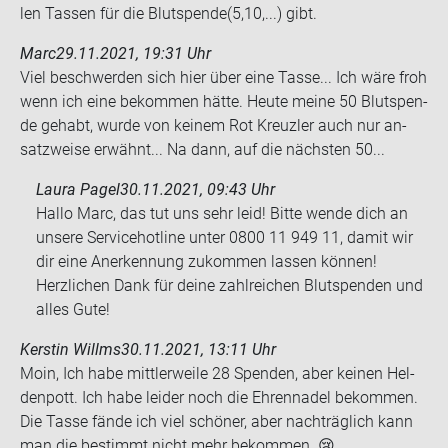
len Tas­sen für die Blut­spen­de(5,10,...) gibt.
Marc
29.11.2021, 19:31 Uhr
Viel be­schwer­den sich hier über eine Tasse... Ich wäre froh
wenn ich eine be­kom­men hätte. Heute meine 50 Blut­spen­
de ge­habt, wurde von kei­nem Rot Kreuz­ler auch nur an­
satz­wei­se er­wähnt... Na dann, auf die nächs­ten 50...
Laura Pagel
30.11.2021, 09:43 Uhr
Hallo Marc, das tut uns sehr leid! Bitte wende dich an
unsere Servicehotline unter 0800 11 949 11, damit wir
dir eine Anerkennung zukommen lassen können!
Herzlichen Dank für deine zahlreichen Blutspenden und
alles Gute!
Kerstin Willms
30.11.2021, 13:11 Uhr
Moin, Ich habe mitt­ler­wei­le 28 Spen­den, aber kei­nen Hel­
den­pott. Ich habe lei­der noch die Eh­ren­na­del be­kom­men.
Die Tasse fände ich viel schö­ner, aber nach­träg­lich kann
man die be­stimmt nicht mehr be­kom­men. 😢