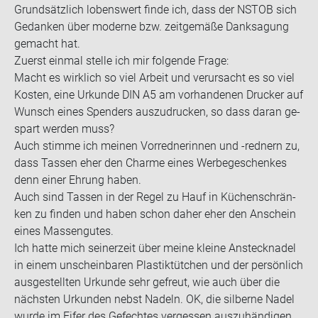
Grund­sätz­lich lo­bens­wert finde ich, dass der NSTOB sich
Ge­dan­ken über mo­der­ne bzw. zeit­ge­mä­ße Dank­sa­gung
ge­macht hat.
Zu­erst ein­mal stel­le ich mir fol­gen­de Frage:
Macht es wirk­lich so viel Ar­beit und ver­ur­sacht es so viel
Kos­ten, eine Ur­kun­de DIN A5 am vor­han­de­nen Dru­cker auf
Wunsch eines Spen­ders aus­zu­dru­cken, so dass daran ge­
spart wer­den muss?
Auch stim­me ich mei­nen Vor­red­ne­rin­nen und -​rednern zu,
dass Tas­sen eher den Charme eines Wer­be­ge­schen­kes
denn einer Eh­rung haben.
Auch sind Tas­sen in der Regel zu Hauf in Kü­chen­schrän­
ken zu fin­den und haben schon daher eher den An­schein
eines Mas­sen­gu­tes.
Ich hatte mich sei­ner­zeit über meine klei­ne An­steck­na­del
in einem un­schein­ba­ren Plas­tik­tüt­chen und der per­sön­lich
aus­ge­stell­ten Ur­kun­de sehr ge­freut, wie auch über die
nächs­ten Ur­kun­den nebst Na­deln. OK, die sil­ber­ne Nadel
wurde im Eifer des Ge­fech­tes ver­ges­sen aus­zu­hän­di­gen,