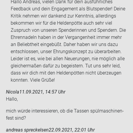
Hallo Andreas, vielen Dank für dein ausführliches
Feedback und dein Engagement als Blutspender! Deine
Kritik nehmen wir dankend zur Kenntnis, allerdings
bekommen wir für die Heldenpötte auch sehr viel
Zuspruch von unseren Spenderinnen und Spendern. Die
Ehrennadeln haben in der Vergangenheit immer mehr
an Beliebtheit eingebüßt. Daher haben wir uns dazu
entschlossen, unser Ehrungskonzept zu überarbeiten.
Leider ist es, wie bei allen Neuerungen, nie möglich alle
gleichermaßen dafür zu begeistern. Tut uns sehr leid,
dass wir dich mit den Heldenpötten nicht überzeugen
konnten. Viele Grüße!
Nicola
11.09.2021, 14:57 Uhr
Hallo,
mich würde in­ter­es­sie­ren, ob die Tas­sen spül­ma­schi­nen­
fest sind?
andreas spreckelsen
22.09.2021, 22:01 Uhr