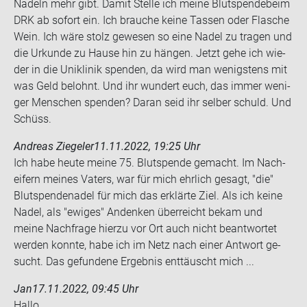
Na­deln mehr gibt. Damit Stel­le ich meine Blut­spen­de­beim
DRK ab so­fort ein. Ich brau­che keine Tas­sen oder Fla­sche
Wein. Ich wäre stolz ge­we­sen so eine Nadel zu tra­gen und
die Ur­kun­de zu Hause hin zu hän­gen. Jetzt gehe ich wie­
der in die Uni­kli­nik spen­den, da wird man we­nigs­tens mit
was Geld be­lohnt. Und ihr wun­dert euch, das immer we­ni­
ger Men­schen spen­den? Daran seid ihr sel­ber schuld. Und
Schüss.
Andreas Ziegeler
11.11.2022, 19:25 Uhr
Ich habe heute meine 75. Blut­spen­de ge­macht. Im Nach­
ei­fern mei­nes Va­ters, war für mich ehr­lich ge­sagt, "die"
Blut­spen­de­na­del für mich das er­klär­te Ziel. Als ich keine
Nadel, als "ewi­ges" An­denken über­reicht bekam und
meine Nach­fra­ge hier­zu vor Ort auch nicht be­ant­wor­tet
wer­den konn­te, habe ich im Netz nach einer Ant­wort ge­
sucht. Das ge­fun­de­ne Er­geb­nis ent­täuscht mich ...
Jan
17.11.2022, 09:45 Uhr
Hallo,