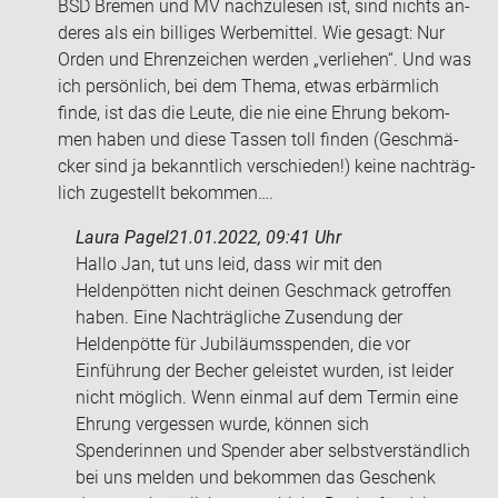
BSD Bre­men und MV nach­zu­le­sen ist, sind nichts an­
de­res als ein bil­li­ges Wer­be­mit­tel. Wie ge­sagt: Nur
Orden und Eh­ren­zei­chen wer­den „ver­lie­hen“. Und was
ich per­sön­lich, bei dem Thema, etwas er­bärm­lich
finde, ist das die Leute, die nie eine Eh­rung be­kom­
men haben und diese Tas­sen toll fin­den (Ge­schmä­
cker sind ja be­kannt­lich ver­schie­den!) keine nach­träg­
lich zu­ge­stellt be­kom­men….
Laura Pagel
21.01.2022, 09:41 Uhr
Hallo Jan, tut uns leid, dass wir mit den
Heldenpötten nicht deinen Geschmack getroffen
haben. Eine Nachträgliche Zusendung der
Heldenpötte für Jubiläumsspenden, die vor
Einführung der Becher geleistet wurden, ist leider
nicht möglich. Wenn einmal auf dem Termin eine
Ehrung vergessen wurde, können sich
Spenderinnen und Spender aber selbstverständlich
bei uns melden und bekommen das Geschenk