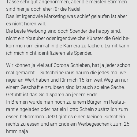
Tasse sehr gut an­ge­nom­men, aber die meis­ten Stim­men
sind hier ja doch eher für die Nadel.
Das ist ir­gend­wie Mar­ke­ting was schief ge­lau­fen ist aber
es nicht hören will.
Die beste Wer­bung sind doch Spen­der die happy sind,
nicht ein You­tuber oder ir­gend­wel­che Küns­ter die Geld be­
kom­men um ein­mal in die Ka­me­ra zu la­chen. Damit kann
ich mich nicht iden­ti­fi­zie­ren als Spen­der.
Wir kön­nen ja viel auf Co­ro­na Schie­ben, hat ja jeder schon
mal ge­macht... Gut­schei­ne raus hauen die jedes mal we­
ni­ger an Wert haben und für mich 15 km weit Weg an nur
einem Ge­schäft ein­zu­lö­sen sind ist auch so eine Sache.
Ge­fühlt ist das Geld spa­ren an jedem Ende ...
In Bre­men wurde man noch zu einem Bür­ger im Re­stau­
rant ein­ge­la­den oder hat ein Lotto Schein zu­sätz­lich zum
essen be­kom­men. Jetzt gibt es einen klei­nen Gut­schein
nichts zu essen und am Ende ein Wer­be­ge­schenk zum 25
hmm naja