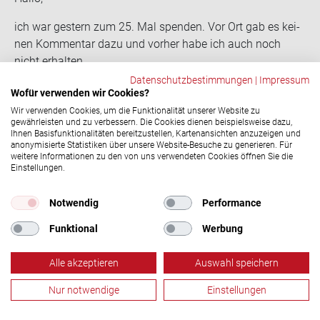
ich war ges­tern zum 25. Mal spen­den. Vor Ort gab es kei­
nen Kom­men­tar dazu und vor­her habe ich auch noch
nicht er­hal­ten.
Wie komme ich zu mei­nen Ehren?
Datenschutzbestimmungen
|
Impressum
Wofür verwenden wir Cookies?
BG
Wir verwenden Cookies, um die Funktionalität unserer Website zu
Laura Pagel
17.11.2022, 12:15 Uhr
gewährleisten und zu verbessern. Die Cookies dienen beispielsweise dazu,
Ihnen Basisfunktionalitäten bereitzustellen, Kartenansichten anzuzeigen und
Hallo Jan, es kann passieren, dass vor Ort ein
anonymisierte Statistiken über unsere Website-Besuche zu generieren. Für
Spendejubiläum übersehen wir. Das sollte es natürlich
weitere Informationen zu den von uns verwendeten Cookies öffnen Sie die
Einstellungen.
nicht und wir entschuldigen uns dafür bei dir! Bitte
wende dich an unsere Servicehotline unter 0800 11 949
Notwendig
Performance
11, damit wir dir dein Ehrungsgeschenk zukommen
lassen können. Danke für deinen Einsatz als
Funktional
Werbung
Blutspender und viele Grüße!
Alle akzeptieren
Auswahl speichern
Manfred Hogg
18.01.2023, 17:14 Uhr
In OHZ gibt es für die 50. Spen­de gar nichts mehr. Ich
Nur notwendige
Einstellungen
finde das ist schon ein klei­ner Schlag ins Ge­sicht für die
Blutspende
Termine
Aktuelles
Menü