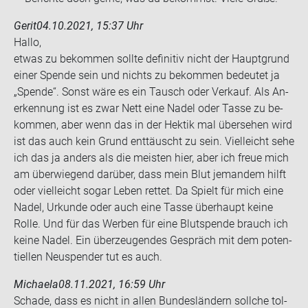
Gerit
04.10.2021, 15:37 Uhr
Hallo,
etwas zu be­kom­men soll­te de­fi­ni­tiv nicht der Haupt­grund
einer Spen­de sein und nichts zu be­kom­men be­deu­tet ja
„Spen­de“. Sonst wäre es ein Tausch oder Ver­kauf. Als An­
er­ken­nung ist es zwar Nett eine Nadel oder Tasse zu be­
kom­men, aber wenn das in der Hek­tik mal über­se­hen wird
ist das auch kein Grund ent­täuscht zu sein. Viel­leicht sehe
ich das ja an­ders als die meis­ten hier, aber ich freue mich
am über­wie­gend dar­über, dass mein Blut je­man­dem hilft
oder viel­leicht sogar Leben ret­tet. Da Spielt für mich eine
Nadel, Ur­kun­de oder auch eine Tasse über­haupt keine
Rolle. Und für das Wer­ben für eine Blut­spen­de brauch ich
keine Nadel. Ein über­zeu­gen­des Ge­spräch mit dem po­ten­
ti­el­len Neu­spen­der tut es auch.
Michaela
08.11.2021, 16:59 Uhr
Scha­de, dass es nicht in allen Bun­des­län­dern soll­che tol­