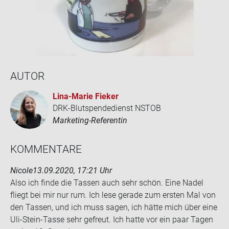
AUTOR
Lina-​Marie Fie­ker
DRK-Blutspendedienst NSTOB
Marketing-Referentin
KOM­MEN­TA­RE
Nicole
13.09.2020, 17:21 Uhr
Also ich finde die Tas­sen auch sehr schön. Eine Nadel
fliegt bei mir nur rum. Ich lese ge­ra­de zum ers­ten Mal von
den Tas­sen, und ich muss sagen, ich hätte mich über eine
Uli-​Stein-Tasse sehr ge­freut. Ich hatte vor ein paar Tagen