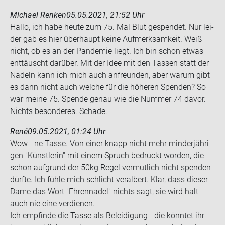
Michael Renken
05.05.2021, 21:52 Uhr
Hallo, ich habe heute zum 75. Mal Blut ge­spen­det. Nur lei­
der gab es hier über­haupt keine Auf­merk­sam­keit. Weiß
nicht, ob es an der Pan­de­mie liegt. Ich bin schon etwas
ent­täuscht dar­über. Mit der Idee mit den Tas­sen statt der
Na­deln kann ich mich auch an­freun­den, aber warum gibt
es dann nicht auch wel­che für die hö­he­ren Spen­den? So
war meine 75. Spen­de genau wie die Num­mer 74 davor.
Nichts be­son­de­res. Scha­de.
René
09.05.2021, 01:24 Uhr
Wow - ne Tasse. Von einer knapp nicht mehr min­der­jäh­ri­
gen "Künst­le­rin" mit einem Spruch be­druckt wor­den, die
schon auf­grund der 50kg Regel ver­mut­lich nicht spen­den
dürf­te. Ich fühle mich schlicht ver­al­bert. Klar, dass die­ser
Dame das Wort "Eh­ren­na­del" nichts sagt, sie wird halt
auch nie eine ver­die­nen.
Ich emp­fin­de die Tasse als Be­lei­di­gung - die könn­tet ihr