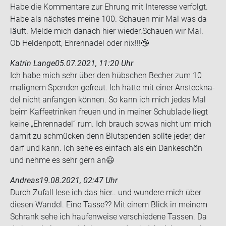
Habe die Kom­men­ta­re zur Eh­rung mit In­ter­es­se ver­folgt.
Habe als nächs­tes meine 100. Schau­en mir Mal was da
läuft. Melde mich da­nach hier wie­der.Schau­en wir Mal.
Ob Hel­den­pott, Eh­ren­na­del oder nix!!!🤥
Katrin Lange
05.07.2021, 11:20 Uhr
Ich habe mich sehr über den hüb­schen Be­cher zum 10
ma­li­g­nem Spen­den ge­freut. Ich hätte mit einer An­steck­na­
del nicht an­fan­gen kön­nen. So kann ich mich jedes Mal
beim Kaf­fee­trin­ken freu­en und in mei­ner Schub­la­de liegt
keine „Eh­ren­na­del“ rum. Ich brauch sowas nicht um mich
damit zu schmü­cken denn Blut­spen­den soll­te jeder, der
darf und kann. Ich sehe es ein­fach als ein Dan­ke­schön
und nehme es sehr gern an😃
Andreas
19.08.2021, 02:47 Uhr
Durch Zu­fall lese ich das hier.. und wun­de­re mich über
die­sen Wan­del. Eine Tasse?? Mit einem Blick in mei­nem
Schrank sehe ich hau­fen­wei­se ver­schie­de­ne Tas­sen. Da