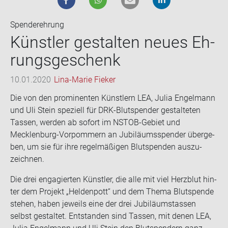
Spenderehrung
Künst­ler ge­stal­ten neues Eh­
rungs­ge­schenk
10.01.2020
Lina-Marie Fieker
Die von den pro­mi­nen­ten Künst­lern LEA, Julia En­gel­mann
und Uli Stein spe­zi­ell für DRK-​Blutspender ge­stal­te­ten
Tas­sen, wer­den ab so­fort im NSTOB-​Gebiet und
Mecklenburg-​Vorpommern an Ju­bi­lä­ums­spen­der über­ge­
ben, um sie für ihre re­gel­mä­ßi­gen Blut­spen­den aus­zu­
zeich­nen.
Die drei en­ga­gier­ten Künst­ler, die alle mit viel Herz­blut hin­
ter dem Pro­jekt „Hel­den­pott“ und dem Thema Blut­spen­de
ste­hen, haben je­weils eine der drei Ju­bi­lä­umstas­sen
selbst ge­stal­tet. Ent­stan­den sind Tas­sen, mit denen LEA,