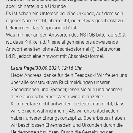
aber ich hatte ja die Ur­kun­de.
Es ist schon ein Un­ter­schied, eine Ur­kun­de, auf dem sein
ei­ge­ner Name steht, über­reicht, oder etwas ge­schenkt zu
be­kom­men, das "un­per­sön­lich" ist.
Was mir hier an den Ant­wor­ten des NSTOB bit­ter auf­stößt
ist, dass Kri­ti­ker i.d.R. eine all­ge­mei­ne bis ab­wei­sen­de
Ant­wort er­hal­ten, ohne Ab­schieds­for­mel (!), Be­für­wor­ter
i.d.R. je­doch eine Ant­wort mit Ab­schieds­for­mel.
Laura Pagel
30.09.2021, 12:16 Uhr
Lieber Andreas, danke für dein Feedback! Wir freuen uns
über alle konstruktiven Rückmeldungen unserer
Spenderinnen und Spender, lesen sie alle und nehmen
diese auch sehr ernst. Wenn wir auf einzelne
Kommentare nicht antworten, bedeutet das nicht, dass
wir sie nicht wahrnehmen :) Als wir uns entschieden
haben, unserer Ehrungskonzept zu überarbeiten, haben
wir beschlossen Ehrennadeln und Urkunden durch die
Heldenpötte abzulösen. Durch die Gestaltung der