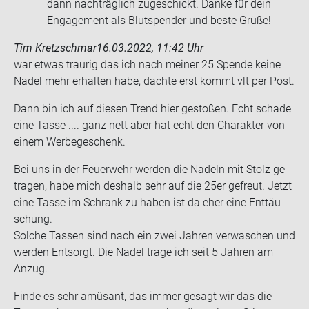
dann nachträglich zugeschickt. Danke für dein
Engagement als Blutspender und beste Grüße!
Tim Kretzschmar
16.03.2022, 11:42 Uhr
war etwas trau­rig das ich nach mei­ner 25 Spen­de keine
Nadel mehr er­hal­ten habe, dach­te erst kommt vlt per Post.
Dann bin ich auf die­sen Trend hier ge­sto­ßen. Echt scha­de
eine Tasse .... ganz nett aber hat echt den Cha­rak­ter von
einem Wer­be­ge­schenk.
Bei uns in der Feu­er­wehr wer­den die Na­deln mit Stolz ge­
tra­gen, habe mich des­halb sehr auf die 25er ge­freut. Jetzt
eine Tasse im Schrank zu haben ist da eher eine Ent­täu­
schung.
Sol­che Tas­sen sind nach ein zwei Jah­ren ver­wa­schen und
wer­den Ent­sorgt. Die Nadel trage ich seit 5 Jah­ren am
Anzug.
Finde es sehr amü­sant, das immer ge­sagt wir das die