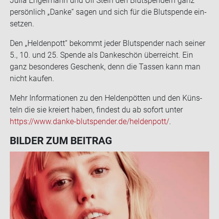
Julia En­gel­mann und Uli Stein den Blut­spen­dern ganz
per­sön­lich „Danke“ sagen und sich für die Blut­spen­de ein­
set­zen.
Den „Hel­den­pott“ be­kommt jeder Blut­spen­der nach sei­ner
5., 10. und 25. Spen­de als Dan­ke­schön über­reicht. Ein
ganz be­son­de­res Ge­schenk, denn die Tas­sen kann man
nicht kau­fen.
Mehr In­for­ma­tio­nen zu den Hel­den­pöt­ten und den Küns­
teln die sie kre­iert haben, fin­dest du ab so­fort unter
https://www.danke-​blutspender.de/hel­den­pott/
.
BIL­DER ZUM BEI­TRAG