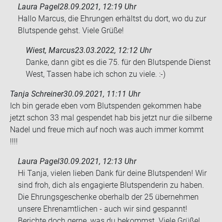
Laura Pagel
28.09.2021, 12:19 Uhr
Hallo Marcus, die Ehrungen erhältst du dort, wo du zur
Blutspende gehst. Viele Grüße!
Wiest, Marcus
23.03.2022, 12:12 Uhr
Danke, dann gibt es die 75. für den Blut­spen­de Dienst
West, Tas­sen habe ich schon zu viele. :-)
Tanja Schreiner
30.09.2021, 11:11 Uhr
Ich bin ge­ra­de eben vom Blut­spen­den ge­kom­men habe
jetzt schon 33 mal ge­spen­det hab bis jetzt nur die sil­ber­ne
Nadel und freue mich auf noch was auch immer kommt
!!!!
Laura Pagel
30.09.2021, 12:13 Uhr
Hi Tanja, vielen lieben Dank für deine Blutspenden! Wir
sind froh, dich als engagierte Blutspenderin zu haben.
Die Ehrungsgeschenke oberhalb der 25 übernehmen
unsere Ehrenamtlichen - auch wir sind gespannt!
Berichte doch gerne, was du bekommst. Viele Grüße!