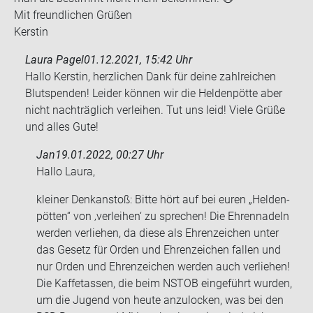
Mit freund­li­chen Grü­ßen
Kers­tin
Laura Pagel
01.12.2021, 15:42 Uhr
Hallo Kerstin, herzlichen Dank für deine zahlreichen
Blutspenden! Leider können wir die Heldenpötte aber
nicht nachträglich verleihen. Tut uns leid! Viele Grüße
und alles Gute!
Jan
19.01.2022, 00:27 Uhr
Hallo Laura,
klei­ner Denk­an­stoß: Bitte hört auf bei euren „Hel­den­
pöt­ten“ von ‚ver­lei­hen‘ zu spre­chen! Die Eh­ren­na­deln
wer­den ver­lie­hen, da diese als Eh­ren­zei­chen unter
das Ge­setz für Orden und Eh­ren­zei­chen fal­len und
nur Orden und Eh­ren­zei­chen wer­den auch ver­lie­hen!
Die Kaff­e­tas­sen, die beim NSTOB ein­ge­führt wur­den,
um die Ju­gend von heute an­zu­lo­cken, was bei den