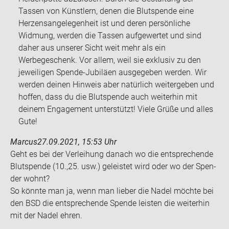
Tassen von Künstlern, denen die Blutspende eine
Herzensangelegenheit ist und deren persönliche
Widmung, werden die Tassen aufgewertet und sind
daher aus unserer Sicht weit mehr als ein
Werbegeschenk. Vor allem, weil sie exklusiv zu den
jeweiligen Spende-Jubiläen ausgegeben werden. Wir
werden deinen Hinweis aber natürlich weitergeben und
hoffen, dass du die Blutspende auch weiterhin mit
deinem Engagement unterstützt! Viele Grüße und alles
Gute!
Marcus
27.09.2021, 15:53 Uhr
Geht es bei der Ver­lei­hung da­nach wo die ent­spre­chen­de
Blut­spen­de (10.,25. usw.) ge­leis­tet wird oder wo der Spen­
der wohnt?
So könn­te man ja, wenn man lie­ber die Nadel möch­te bei
den BSD die ent­spre­chen­de Spen­de leis­ten die wei­ter­hin
mit der Nadel ehren.