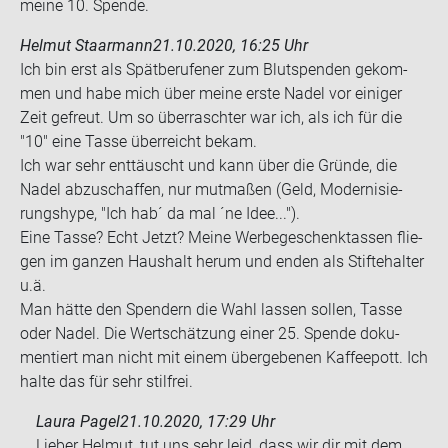
meine 10. Spen­de.
Helmut Staarmann
21.10.2020, 16:25 Uhr
Ich bin erst als Spät­be­ru­fe­ner zum Blut­spen­den ge­kom­
men und habe mich über meine erste Nadel vor ei­ni­ger
Zeit ge­freut. Um so über­rasch­ter war ich, als ich für die
"10" eine Tasse über­reicht bekam.
Ich war sehr ent­täuscht und kann über die Grün­de, die
Nadel ab­zu­schaf­fen, nur mut­ma­ßen (Geld, Mo­der­ni­sie­
rungs­hype, "Ich hab´ da mal ´ne Idee...").
Eine Tasse? Echt Jetzt? Meine Wer­be­ge­schenk­tas­sen flie­
gen im gan­zen Haus­halt herum und enden als Stifte­hal­ter
u.ä.
Man hätte den Spen­dern die Wahl las­sen sol­len, Tasse
oder Nadel. Die Wert­schät­zung einer 25. Spen­de do­ku­
men­tiert man nicht mit einem über­ge­be­nen Kaf­fee­pott. Ich
halte das für sehr stilfrei.
Laura Pagel
21.10.2020, 17:29 Uhr
Lieber Helmut, tut uns sehr leid, dass wir dir mit dem