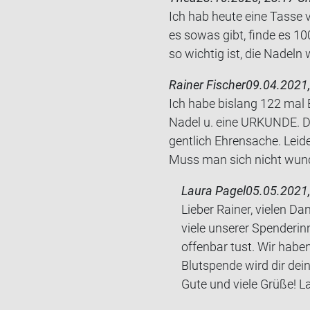
Ich hab heute eine Tasse v
es sowas gibt, finde es 1
so wich­tig ist, die Na­deln 
Rainer Fischer
09.04.2021,
Ich habe bis­lang 122 mal B
Nadel u. eine UR­KUN­DE. Die
gent­lich Eh­ren­sa­che. Lei­
Muss man sich nicht wun­de
Laura Pagel
05.05.2021,
Lieber Rainer, vielen D
viele unserer Spenderin
offenbar tust. Wir habe
Blutspende wird dir dei
Gute und viele Grüße! 