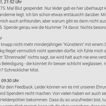
1, 21:52 Uhr
5. Mal Blut ge­spen­det. Nur lei­der gab es hier über­haupt 
n­de­mie liegt. Ich bin schon etwas ent­täuscht dar­über. Mi
 mich auch an­freun­den, aber warum gibt es dann nicht auch
 Spen­de genau wie die Num­mer 74 davor. Nichts be­son­de
r
napp nicht mehr min­der­jäh­ri­gen "Künst­le­rin" mit einem
 Regel ver­mut­lich nicht spen­den dürf­te. Ich fühle mich sch
Eh­ren­na­del" nichts sagt, sie wird halt auch nie eine ver­d
Be­lei­di­gung - die könn­tet ihr bes­ser schlicht weg­las­sen. 
n? Schreck­li­cher Mist.
 09:30 Uhr
 für dein Feedback. Leider können wir es mit unseren Ehru
nd Spendern recht machen. Von vielen haben wir auch seh
eldenpötten bekommen. Dass du so unzufrieden bist, tut 