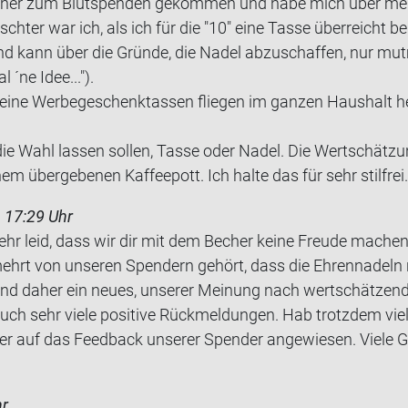
­fe­ner zum Blut­spen­den ge­kom­men und habe mich über mein
sch­ter war ich, als ich für die "10" eine Tasse über­reicht 
d kann über die Grün­de, die Nadel ab­zu­schaf­fen, nur mut­m
 ´ne Idee...").
ine Wer­be­ge­schenk­tas­sen flie­gen im gan­zen Haus­halt 
e Wahl las­sen sol­len, Tasse oder Nadel. Die Wert­schät­zu
m über­ge­be­nen Kaf­fee­pott. Ich halte das für sehr stilfrei.
 17:29 Uhr
sehr leid, dass wir dir mit dem Becher keine Freude mache
mehrt von unseren Spendern gehört, dass die Ehrennadeln 
 daher ein neues, unserer Meinung nach wertschätzende
ch sehr viele positive Rückmeldungen. Hab trotzdem viel
mer auf das Feedback unserer Spender angewiesen. Viele
hr