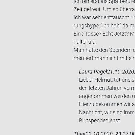
Ich bin erst als Spät­be­ru
Zeit ge­freut. Um so über­ra
Ich war sehr ent­täuscht un
rungs­hype, "Ich hab´ da mal
Eine Tasse? Echt Jetzt? Me
hal­ter u.ä.
Man hätte den Spen­dern di
men­tiert man nicht mit eine
Laura Pagel
21.10.2020,
Lieber Helmut, tut uns 
den letzten Jahren ver
angenommen werden und
Hierzu bekommen wir au
Nachricht, wir sind im
Blutspendedienst
Thea
23.10.2020, 23:17 U