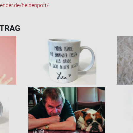
nder.de/hel­den­pott/
.
­TRAG