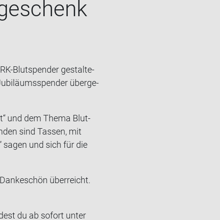
­ge­schenk
RK-​Blutspender ge­stal­te­
i­lä­ums­spen­der über­ge­
­pott“ und dem Thema Blut­
an­den sind Tas­sen, mit
“ sagen und sich für die
 Dan­ke­schön über­reicht.
­dest du ab so­fort unter