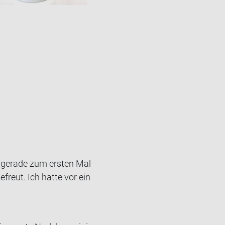
 ge­ra­de zum ers­ten Mal
­freut. Ich hatte vor ein