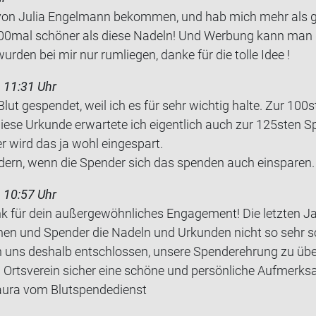
on Julia En­gel­mann be­kom­men, und hab mich mehr als ge
000mal schö­ner als diese Na­deln! Und Wer­bung kann ma
wur­den bei mir nur rum­lie­gen, danke für die tolle Idee !
 11:31 Uhr
lut ge­spen­det, weil ich es für sehr wich­tig halte. Zur 10
se Ur­kun­de er­war­te­te ich ei­gent­lich auch zur 125sten Sp
der wird das ja wohl ein­ge­spart.
rn, wenn die Spen­der sich das spen­den auch ein­spa­ren.
 10:57 Uhr
ank für dein außergewöhnliches Engagement! Die letzten J
nen und Spender die Nadeln und Urkunden nicht so sehr s
n uns deshalb entschlossen, unsere Spenderehrung zu übe
n Ortsverein sicher eine schöne und persönliche Aufmerksa
Laura vom Blutspendedienst