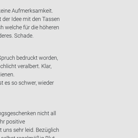
keine Auf­merk­sam­keit.
t der Idee mit den Tas­sen
 wel­che für die hö­he­ren
­res. Scha­de.
 Spruch be­druckt wor­den,
licht ver­al­bert. Klar,
ie­nen.
Ist es so schwer, wie­der
ngsgeschenken nicht all
r positive
uns sehr leid. Bezüglich