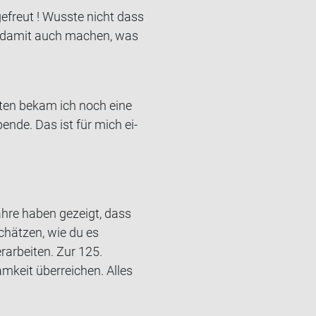
­freut ! Wuss­te nicht dass
n damit auch ma­chen, was
0sten bekam ich noch eine
en­de. Das ist für mich ei­
ahre haben gezeigt, dass
chätzen, wie du es
rarbeiten. Zur 125.
mkeit überreichen. Alles