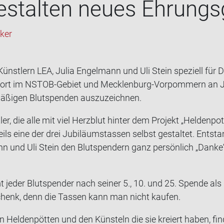
e­stal­ten neues Eh­rungs
eker
ünst­lern LEA, Julia En­gel­mann und Uli Stein spe­zi­ell für D
­fort im NSTOB-​Gebiet und Mecklenburg-​Vorpommern an Ju­b
mä­ßi­gen Blut­spen­den aus­zu­zeich­nen.
t­ler, die alle mit viel Herz­blut hin­ter dem Pro­jekt „Hel­den
ils eine der drei Ju­bi­lä­umstas­sen selbst ge­stal­tet. Ent­st
n und Uli Stein den Blut­spen­dern ganz per­sön­lich „Danke
 jeder Blut­spen­der nach sei­ner 5., 10. und 25. Spen­de als
schenk, denn die Tas­sen kann man nicht kau­fen.
n Hel­den­pöt­ten und den Küns­teln die sie kre­iert haben, fin