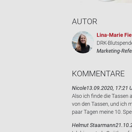
AUTOR
Lina-​Marie Fie
DRK-Blutspend
Marketing-Refe
KOM­MEN­TA­RE
Nicole
13.09.2020, 17:21 
Also ich finde die Tas­sen 
von den Tas­sen, und ich mu
paar Tagen meine 10. Spen
Helmut Staarmann
21.10.