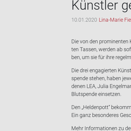
Künst­ler g
10.01.2020
Lina-Marie Fi
Die von den pro­mi­nen­ten K
ten Tas­sen, wer­den ab so
ben, um sie für ihre re­gel­
Die drei en­ga­gier­ten Küns
spen­de ste­hen, haben je­we
denen LEA, Julia En­gel­man
Blut­spen­de ein­set­zen.
Den „Hel­den­pott“ be­kommt
Ein ganz be­son­de­res Ge­
Mehr In­for­ma­tio­nen zu de