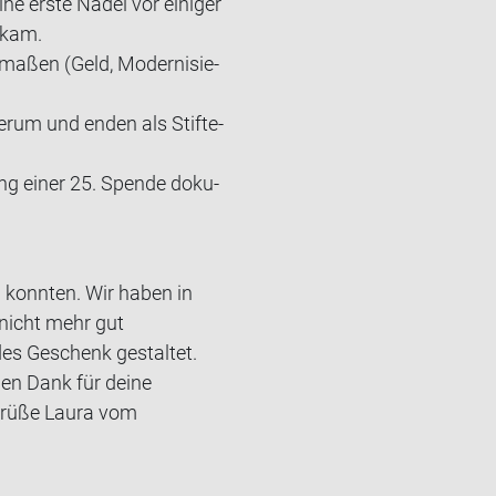
e erste Nadel vor ei­ni­ger
bekam.
a­ßen (Geld, Mo­der­ni­sie­
herum und enden als Stifte­
ng einer 25. Spen­de do­ku­
n konnten. Wir haben in
nicht mehr gut
s Geschenk gestaltet.
en Dank für deine
 Grüße Laura vom