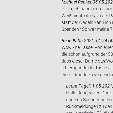
Michael Renken
05.05.202
Hallo, ich habe heute zum 7
Weiß nicht, ob es an der Pa
statt der Na­deln kann ich
Spen­den? So war meine 75.
René
09.05.2021, 01:24 Uh
Wow - ne Tasse. Von einer k
die schon auf­grund der 50kg
dass die­ser Dame das Wort "
Ich emp­fin­de die Tasse als 
eine Ur­kun­de zu ver­sen­de
Laura Pagel
11.05.2021,
Hallo René, vielen Dank
unseren Spenderinnen u
Rückmeldungen zu den H